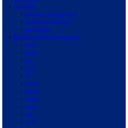
NCA သမိုင်း
ဦးတည်ချက်နှင့်ရည်ရွယ်ချက်
အထိမ်းအမှတ်တံဆိပ်များ
ဆောင်ပုဒ်များ
ငြိမ်းချမ်းရေးဖော်‌ဆောင်မှုယန္တရားများ
UPCC
UPWC
MPC
NRPC
PC
NSPCC
NSPWC
NSPNC
NSPC
JMC
JICM