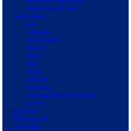
စေတနာ့ဝန်ထမ်းအဖွဲ့အစည်းများ
ဆက်စပ် Website URLs များ
အရင်းအမြစ်များ
ဥပဒေ
အသိပညာပေး
ဆက်စပ်စာအုပ်များ
ဆောင်းပါး
ဝတ္ထုတို
ကဗျာ
ကာတွန်း
အစီရင်ခံစာ
E-Newsletters
သုတေသနနှင့်ဖွံ့ဖြိုးတိုးတက်ရေးဆိုင်ရာ
Acronyms
ပြည်သူ့အသံ
ငြိမ်းချမ်းရေး Wiki
ဆက်သွယ်ရန်