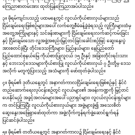
ကြေညာစာတမ်းအား ထုတ်ပြန်ကြေညာအပ်ပါသည်။
၃။ ဖိုရမ်ကျင်းပသည့် ပထမနေ့တွင် လူငယ်ကိုယ်စားလှယ်များသည်
ငြိမ်းချမ်းရေးဖြစ်စဉ်များအပေါ် လက်တွေ့စီမံခန့်ခွဲခဲ့ရသည့် လူကြီးများထံမှ
အတွေ့အကြုံများနှင့် သင်ခန်းစာများကို ငြိမ်းချမ်းရေးလက်ဆင့်ကမ်းခြင်း
နှင့် ငြိမ်းချမ်းသော လူ့အဖွဲ့အစည်းမြှင့်တင်ခြင်းခေါင်းစဉ်ဖြင့် ဆွေးနွေးပွဲ
အားစတင်ခဲ့ပြီး တိုင်းဒေသကြီးများ၊ ပြည်နယ်များ၊ နေပြည်တော်
ပြည်ထောင်စုနယ်မြေ ကိုယ်စားပြုလူငယ် ၁၅ ဦးနှင့် အခြားတိုင်းရင်းသား
နှင့် ဘေးသင့်ဒေသများကိုယ်စားပြု လူငယ်ကိုယ်စားလှယ် ၇ ဦးတို့မှ ဒေသ
အလိုက် မတူကွဲပြားသည့် အသံများကို ဖော်ထုတ်ခဲ့ပါသည်။
၄။ ဖိုရမ်၏ ဒုတိယနေ့တွင် အနာဂတ်ကာလငြိမ်းချမ်းရေးဖြစ်စဉ်နှင့် နိုင်ငံ
တည်ဆောက်ရေးလုပ်ငန်းစဉ်တွင် လူငယ်များ၏ အခန်းကဏ္ဍကို မြှင့်တင်
ပေးနိုင်မည့် အခွင့်အလမ်းများအပေါ် ပညာရှင်များ၊ လူငယ်လုပ်ငန်းရှင်များ
က တင်ပြကြပြီး လူငယ်ကိုယ်စားလှယ်များ အဖွဲ့များခွဲ၍ အသေးစိတ်
ဆွေးနွေးအဖြေရှာဖော်ထုတ်ကာ အဖွဲ့လိုက်ကွန်ရက်ဖွဲ့ဆောင်ရွက်ရန်
ပြင်ဆင်ခဲ့ပါသည်။
၅။ ဖိုရမ်၏ တတိယနေ့တွင် အနာဂတ်ကာလ၌ ငြိမ်းချမ်းရေးနှင့် နိုင်ငံ