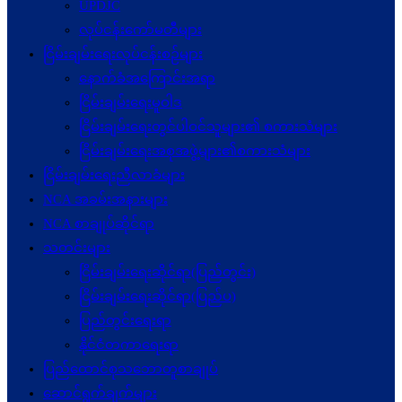
UPDJC
လုပ်ငန်းကော်မတီများ
ငြိမ်းချမ်းရေးလုပ်ငန်းစဉ်များ
နောက်ခံအကြောင်းအရာ
ငြိမ်းချမ်းရေးမူဝါဒ
ငြိမ်းချမ်းရေးတွင်ပါဝင်သူများ၏ စကားသံများ
ငြိမ်းချမ်းရေးအစုအဖွဲ့များ၏စကားသံများ
ငြိမ်းချမ်းရေးညီလာခံများ
NCA အခမ်းအနားများ
NCA စာချုပ်ဆိုင်ရာ
သတင်းများ
ငြိမ်းချမ်းရေးဆိုင်ရာ(ပြည်တွင်း)
ငြိမ်းချမ်းရေးဆိုင်ရာ(ပြည်ပ)
ပြည်တွင်းရေးရာ
နိုင်ငံတကာရေးရာ
ပြည်ထောင်စုသဘောတူစာချုပ်
ဆောင်ရွက်ချက်များ