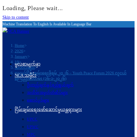
Loading, Please wait...
Skip to content
Machine Translation To English Is Available In Language Bar
Home
>
2026
>
January
>
19
>
မူလစာမျက်နှာ
သတင်းများ
>
လူငယ်ငြိမ်းချမ်းရေးဖိုရမ် ၂၀၂၆ – Youth Peace Forum 2026 လူငယ်
NCA သမိုင်း
ကြေညာစာတမ်း (၁၆-၁-၂၀၂၆)
ဦးတည်ချက်နှင့်ရည်ရွယ်ချက်
အထိမ်းအမှတ်တံဆိပ်များ
ဆောင်ပုဒ်များ
ငြိမ်းချမ်းရေးဖော်‌ဆောင်မှုယန္တရားများ
UPCC
UPWC
MPC