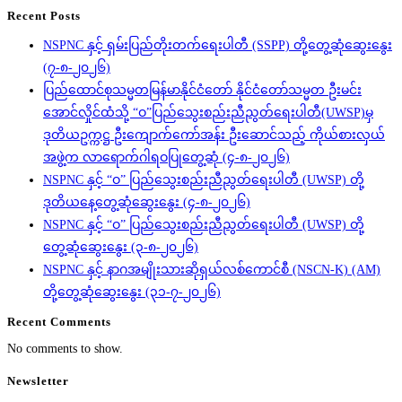
Recent Posts
NSPNC နှင့် ရှမ်းပြည်တိုးတက်ရေးပါတီ (SSPP) တို့တွေ့ဆုံဆွေးနွေး
(၇-၈-၂၀၂၆)
ပြည်ထောင်စုသမ္မတမြန်မာနိုင်ငံတော် နိုင်ငံတော်သမ္မတ ဦးမင်း
အောင်လှိုင်ထံသို့ “ဝ”ပြည်သွေးစည်းညီညွတ်ရေးပါတီ(UWSP)မှ
ဒုတိယဥက္ကဋ္ဌ ဦးကျောက်ကော်အန်း ဦးဆောင်သည့် ကိုယ်စားလှယ်
အဖွဲ့က လာရောက်ဂါရဝပြုတွေ့ဆုံ (၄-၈-၂၀၂၆)
NSPNC နှင့် “ဝ” ပြည်သွေးစည်းညီညွတ်ရေးပါတီ (UWSP) တို့
ဒုတိယနေ့တွေ့ဆုံဆွေးနွေး (၄-၈-၂၀၂၆)
NSPNC နှင့် “ဝ” ပြည်သွေးစည်းညီညွတ်ရေးပါတီ (UWSP) တို့
တွေ့ဆုံဆွေးနွေး (၃-၈-၂၀၂၆)
NSPNC နှင့် နာဂအမျိုးသားဆိုရှယ်လစ်ကောင်စီ (NSCN-K) (AM)
တို့တွေ့ဆုံဆွေးနွေး (၃၁-၇-၂၀၂၆)
Recent Comments
No comments to show.
Newsletter