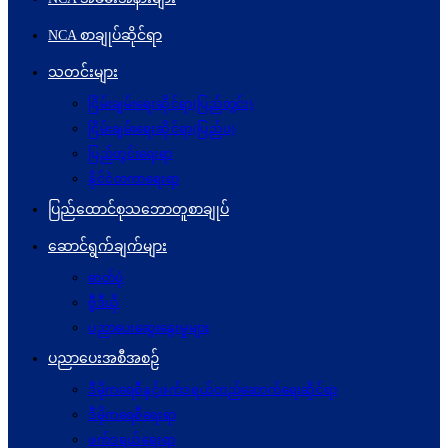
NCA စာချုပ်ဆိုင်ရာ
သတင်းများ
ငြိမ်းချမ်းရေးဆိုင်ရာ(ပြည်တွင်း)
ငြိမ်းချမ်းရေးဆိုင်ရာ(ပြည်ပ)
ပြည်တွင်းရေးရာ
နိုင်ငံတကာရေးရာ
ပြည်ထောင်စုသဘောတူစာချုပ်
ဆောင်ရွက်ချက်များ
ဓာတ်ပုံ
ဗွီဒီယို
ပညာပေးဆွေးနွေးမှုများ
ပညာပေးအစီအစဉ်
ဒီမိုကရေစီနှင့်ဖက်ဒရယ်တည်ဆောက်ရေးဆိုင်ရာ
ဒီမိုကရေစီရေးရာ
ဖက်ဒရယ်ရေးရာ