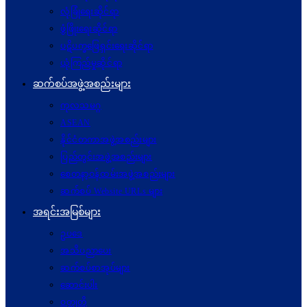
လုံခြုံရေးဆိုင်ရာ
ဖွံဖြိုးရေးဆိုင်ရာ
ပဋိပက္ခ‌ဖြေရှင်းရေးဆိုင်ရာ
ယုံကြည်မှုဆိုင်ရာ
ဆက်စပ်အဖွဲ့အစည်းများ
ကုလသမဂ္ဂ
ASEAN
နိုင်ငံတကာအဖွဲ့အစည်းများ
ပြည်တွင်းအဖွဲ့အစည်းများ
စေတနာ့ဝန်ထမ်းအဖွဲ့အစည်းများ
ဆက်စပ် Website URLs များ
အရင်းအမြစ်များ
ဥပဒေ
အသိပညာပေး
ဆက်စပ်စာအုပ်များ
ဆောင်းပါး
ဝတ္ထုတို