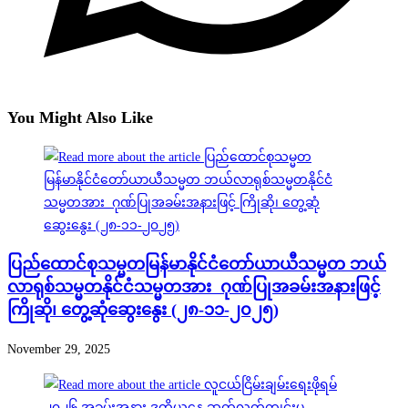
You Might Also Like
ပြည်ထောင်စုသမ္မတမြန်မာနိုင်ငံတော်ယာယီသမ္မတ ဘယ်
လာရုစ်သမ္မတနိုင်ငံသမ္မတအား ဂုဏ်ပြုအခမ်းအနားဖြင့်
ကြိုဆို၊ တွေ့ဆုံဆွေးနွေး (၂၈-၁၁-၂၀၂၅)
November 29, 2025