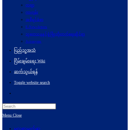
ကဗျာ
ကာတွန်း
အစီရင်ခံစာ
E-Newsletters
သုတေသနနှင့်ဖွံ့ဖြိုးတိုးတက်ရေးဆိုင်ရာ
Acronyms
ပြည်သူ့အသံ
ငြိမ်းချမ်းရေး Wiki
ဆက်သွယ်ရန်
Toggle website search
Menu
Close
မူလစာမျက်နှာ