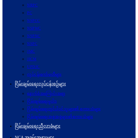
NRPC
PC
NSPCC
NSPWC
NSPNC
NSPC
JMC
JICM
UPDJC
လုပ်ငန်းကော်မတီများ
ငြိမ်းချမ်းရေးလုပ်ငန်းစဉ်များ
နောက်ခံအကြောင်းအရာ
ငြိမ်းချမ်းရေးမူဝါဒ
ငြိမ်းချမ်းရေးတွင်ပါဝင်သူများ၏ စကားသံများ
ငြိမ်းချမ်းရေးအစုအဖွဲ့များ၏စကားသံများ
ငြိမ်းချမ်းရေးညီလာခံများ
NCA အခမ်းအနားများ