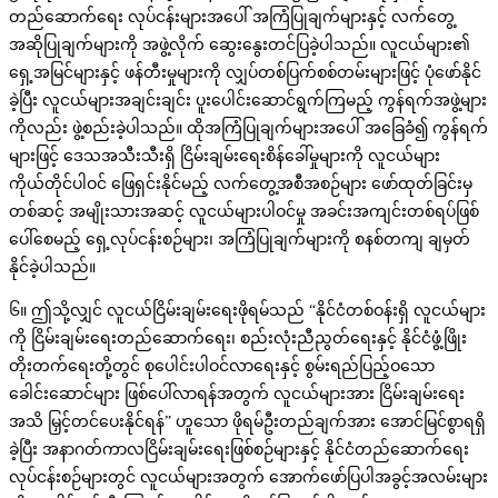
တည်ဆောက်ရေး လုပ်ငန်းများအပေါ် အကြံပြုချက်များနှင့် လက်တွေ့
အဆိုပြုချက်များကို အဖွဲ့လိုက် ဆွေးနွေးတင်ပြခဲ့ပါသည်။ လူငယ်များ၏
ရှေ့အမြင်များနှင့် ဖန်တီးမှုများကို လျှပ်တစ်ပြက်စစ်တမ်းများဖြင့် ပုံဖော်နိုင်
ခဲ့ပြီး လူငယ်များအချင်းချင်း ပူးပေါင်းဆောင်ရွက်ကြမည့် ကွန်ရက်အဖွဲ့များ
ကိုလည်း ဖွဲ့စည်းခဲ့ပါသည်။ ထိုအကြံပြုချက်များအပေါ် အခြေခံ၍ ကွန်ရက်
များဖြင့် ဒေသအသီးသီးရှိ ငြိမ်းချမ်းရေးစိန်ခေါ်မှုများကို လူငယ်များ
ကိုယ်တိုင်ပါဝင် ဖြေရှင်းနိုင်မည့် လက်တွေ့အစီအစဉ်များ ဖော်ထုတ်ခြင်းမှ
တစ်ဆင့် အမျိုးသားအဆင့် လူငယ်များပါဝင်မှု အခင်းအကျင်းတစ်ရပ်ဖြစ်
ပေါ်စေမည့် ရှေ့လုပ်ငန်းစဉ်များ၊ အကြံပြုချက်များကို စနစ်တကျ ချမှတ်
နိုင်ခဲ့ပါသည်။
၆။ ဤသို့လျှင် လူငယ်ငြိမ်းချမ်းရေးဖိုရမ်သည် “နိုင်ငံတစ်ဝန်းရှိ လူငယ်များ
ကို ငြိမ်းချမ်းရေးတည်ဆောက်ရေး၊ စည်းလုံးညီညွတ်ရေးနှင့် နိုင်ငံဖွံ့ဖြိုး
တိုးတက်ရေးတို့တွင် စုပေါင်းပါဝင်လာရေးနှင့် စွမ်းရည်ပြည့်ဝသော
ခေါင်းဆောင်များ ဖြစ်ပေါ်လာရန်အတွက် လူငယ်များအား ငြိမ်းချမ်းရေး
အသိ မြှင့်တင်ပေးနိုင်ရန်” ဟူသော ဖိုရမ်ဦးတည်ချက်အား အောင်မြင်စွာရရှိ
ခဲ့ပြီး အနာဂတ်ကာလငြိမ်းချမ်းရေးဖြစ်စဉ်များနှင့် နိုင်ငံတည်ဆောက်ရေး
လုပ်ငန်းစဉ်များတွင် လူငယ်များအတွက် အောက်ဖော်ပြပါအခွင့်အလမ်းများ