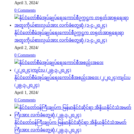
April 3, 2024
/
0 Comments
နိုင်ငံတော်စီမံအုပ်ချုပ်ရေးကောင်စီဥက္ကဋ္ဌက တရုတ်အာရှရေးရာ
အထူးကိုယ်စားလှယ်အား လက်ခံတွေ့ဆုံ (၁-၄-၂၀၂၄)
April 2, 2024
/
0 Comments
နိုင်ငံတော်စီမံအုပ်ချုပ်ရေးကောင်စီအစည်းအဝေး (၂/၂၀၂၄)ကျင်းပ
(၂၉-၃-၂၀၂၄)
April 1, 2024
/
0 Comments
နိုင်ငံတော်ဝန်ကြီးချုပ်က မြန်မာနိုင်ငံဆိုင်ရာ အိန္ဒိယနိုင်ငံသံအမတ်
ကြီးအား လက်ခံတွေ့ဆုံ (၂၉-၃-၂၀၂၄)