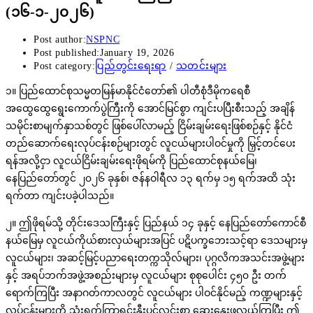
(၁၆-၁-၂၀၂၆)
Post author:
NSPNC
Post published:
January 19, 2026
Post category:
ပြည်တွင်းရေးရာ
/
သတင်းများ
၁။ ပြည်ထောင်စုသမ္မတမြန်မာနိုင်ငံတော်၏ ပါတီစုံဒီမိုကရေစီ
အထွေထွေရွေးကောက်ပွဲကြီးကို အောင်မြင်စွာ ကျင်းပပြီးစီးသည့် အချိန်
သမိုင်းစာမျက်နှာသစ်တွင် ဖြစ်ပေါ်လာမည့် ငြိမ်းချမ်းရေးဖြစ်စဉ်နှင့် နိုင်ငံ
တည်ဆောက်ရေးလုပ်ငန်းစဉ်များတွင် လူငယ်များပါဝင်မှုကို မြှင့်တင်ပေး
ရန်အလို့ငှာ လူငယ်ငြိမ်းချမ်းရေးဖိုရမ်ကို ပြည်ထောင်စုနယ်မြေ၊
နေပြည်တော်တွင် ၂၀၂၆ ခုနှစ်၊ ဇန်နဝါရီလ ၁၃ ရက်မှ ၁၅ ရက်အထိ သုံး
ရက်တာ ကျင်းပခဲ့ပါသည်။
၂။ ဤဖိုရမ်သို့ တိုင်းဒေသကြီးနှင့် ပြည်နယ် ၁၄ ခုနှင့် နေပြည်တော်ကောင်စီ
နယ်မြေမှ လူငယ်ကိုယ်စားလှယ်များအပြင် ပဋိပက္ခဘေးသင့်ရာ ဒေသများမှ
လူငယ်များ၊ အဆင့်မြင့်ပညာရေးတက္ကသိုလ်များ၊ ပုဂ္ဂလိကအသင်းအဖွဲ့များ
နှင့် အရပ်ဘက်အဖွဲ့အစည်းများမှ လူငယ်များ စုစုပေါင်း ၄၅၀ ဦး တက်
ရောက်ကြပြီး အနာဂတ်ကာလတွင် လူငယ်များ ပါဝင်နိုင်မည့် ကဏ္ဍများနှင့်
လုပ်ငန်းများကို သုံးရက်ကြာရင်းနှီးပွင့်လင်းစွာ ဆွေးနွေးဖလှယ်ကြပြီး ဤ