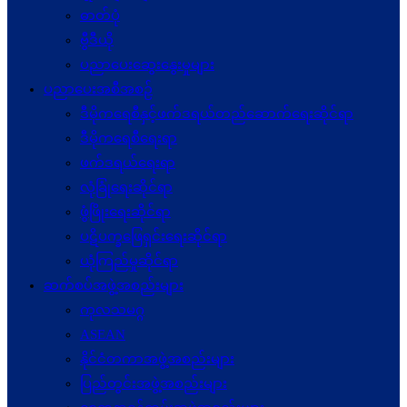
ဓာတ်ပုံ
ဗွီဒီယို
ပညာပေးဆွေးနွေးမှုများ
ပညာပေးအစီအစဉ်
ဒီမိုကရေစီနှင့်ဖက်ဒရယ်တည်ဆောက်ရေးဆိုင်ရာ
ဒီမိုကရေစီရေးရာ
ဖက်ဒရယ်ရေးရာ
လုံခြုံရေးဆိုင်ရာ
ဖွံဖြိုးရေးဆိုင်ရာ
ပဋိပက္ခ‌ဖြေရှင်းရေးဆိုင်ရာ
ယုံကြည်မှုဆိုင်ရာ
ဆက်စပ်အဖွဲ့အစည်းများ
ကုလသမဂ္ဂ
ASEAN
နိုင်ငံတကာအဖွဲ့အစည်းများ
ပြည်တွင်းအဖွဲ့အစည်းများ