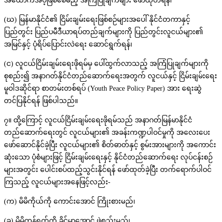
အထောက်အပံ့ဖြစ်စေမည့် အကြံပြုချက်များ ဖော်ထုတ်ရန်၊
(ဃ) မြန်မာနိုင်ငံ၏ ငြိမ်းချမ်းရေးဖြစ်စဉ်များအပေါ် နိုင်ငံတကာနှင့်
ပြည်တွင်း ပြည်ပမီဒီယာရပ်တည်ချက်များကို ပြည်တွင်းလူငယ်များ၏
အမြင်နှင့် ပုံရိပ်ပြောင်းလဲရေး ဆောင်ရွက်ရန်၊
(င) လူငယ်ငြိမ်းချမ်းရေးဖိုရမ်မှ ပေါ်ထွက်လာသည့် အကြံပြုချက်များကို
စုစည်း၍ အနာဂတ်နိုင်ငံတည်ဆောက်ရေးအတွက် လူငယ်နှင့် ငြိမ်းချမ်းရေး
မူဝါဒဆိုင်ရာ စာတမ်းတစ်ရပ် (Youth Peace Policy Paper) အား ရေးဆွဲ
တင်ပြနိုင်ရန် ဖြစ်ပါသည်။
၇။ ထို့ကြောင့် လူငယ်ငြိမ်းချမ်းရေးဖိုရမ်သည် အနာဂတ်မြန်မာနိုင်ငံ
တည်ဆောက်ရေးတွင် လူငယ်များ၏ အခန်းကဏ္ဍပါဝင်မှုကို အလေးပေး
ဖော်ဆောင်နိုင်ခဲ့ပြီး လူငယ်များ၏ စိတ်ဓာတ်နှင့် စွမ်းအားများကို အကောင်း
ဆုံးသော ပုံစံများဖြင့် ငြိမ်းချမ်းရေးနှင့် နိုင်ငံတည်ဆောက်ရေး လုပ်ငန်းစဉ်
များအတွင်း ပေါင်းစပ်ထည့်သွင်းနိုင်ရန် ဖော်ထုတ်ခဲ့ပြီး တက်ရောက်ပါဝင်
ကြသည့် လူငယ်များအနေဖြင့်လည်း-
(က) မိမိကိုယ်ကို ကောင်းအောင် ကြိုးစားမည်၊
(ခ) မိမိကွန်ရက်ကို ခိုင်မာအောင် ဖွဲ့စည်းမည်၊