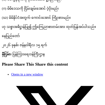
(ဂ) မိမိဒေသကို ငြိမ်းချမ်းအောင် ပံ့ပိုးမည်၊
(ဃ) မိမိနိုင်ငံအတွက် ကောင်းအောင် ကြိုးစားမည်။
ဟု သစ္စာအဓိဋ္ဌာန်ပြု၍ ဤကြေညာစာတမ်းအား ထုတ်ပြန်အပ်ပါသည်။
နေပြည်တော်
၂၀၂၆ ခုနှစ်၊ ဇန်နဝါရီလ ၁၅ ရက်
မှီငြမ်း
။ ပြန်ကြားရေးဝန်ကြီးဌာန
Please Share This
Share this content
Opens in a new window