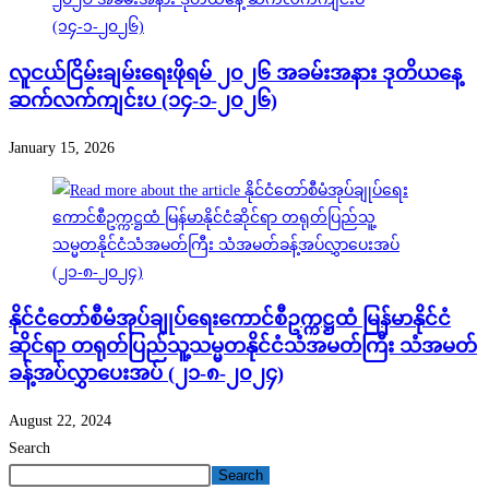
လူငယ်ငြိမ်းချမ်းရေးဖိုရမ် ၂၀၂၆ အခမ်းအနား ဒုတိယနေ့
ဆက်လက်ကျင်းပ (၁၄-၁-၂၀၂၆)
January 15, 2026
နိုင်ငံတော်စီမံအုပ်ချုပ်ရေးကောင်စီဥက္ကဋ္ဌထံ မြန်မာနိုင်ငံ
ဆိုင်ရာ တရုတ်ပြည်သူ့သမ္မတနိုင်ငံသံအမတ်ကြီး သံအမတ်
ခန့်အပ်လွှာပေးအပ် (၂၁-၈-၂၀၂၄)
August 22, 2024
Search
Search