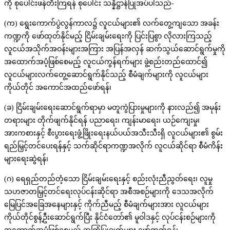
ကို စုပေါင်းဖန်တီးကြရန် စုပေါင်း သန္နိဋ္ဌာန်ပြုအပ်ပါသည်-
(က) ရွေးကောက်ပွဲလွန်ကာလ၌ လူငယ်များ၏ လက်တွေ့ကျသော အခန်း
ကဏ္ဍကို ဖော်ထုတ်နိုင်မည့် ငြိမ်းချမ်းရေးကို ပြင်းပြစွာ လိုလားကြသည့်
လူငယ်အသိုက်အဝန်းများအကြား အပြန်အလှန် ဆက်သွယ်ဆောင်ရွက်မှုကို
အထောက်အပံ့ဖြစ်စေမည့် လူငယ်ကွန်ရက်များ ဖွဲ့စည်းတည်ထောင်၍
လူငယ်များလက်တွေ့ဆောင်ရွက်နိုင်သည့် စီမံချက်များကို လူငယ်များ
ကိုယ်တိုင် အကောင်အထည်ဖော်ရန်၊
(ခ) ငြိမ်းချမ်းရေးဆောင်ရွက်ရာမှာ မတူကွဲပြားမှုများကို နားလည်၍ အမုန်း
တရားများ တိုက်ဖျက်နိုင်ရန် ပညာရေး၊ ကျန်းမာရေး၊ ယဉ်ကျေးမှု၊
အားကစားနှင့် စီးပွားရေးဖွံ့ဖြိုးရေးနယ်ပယ်အသီးသီးရှိ လူငယ်များ၏ စွမ်း
ရည်မြှင့်တင်ပေးရန်နှင့် သက်ဆိုင်ရာကဏ္ဍအလိုက် လူငယ်ဆိုင်ရာ စီမံကိန်း
များရေးဆွဲရန်၊
(ဂ) ရေရှည်တည်တံ့သော ငြိမ်းချမ်းရေးနှင့် စည်းလုံးညီညွတ်ရေး၊ လူမှု
သဟဇာတမြှင့်တင်ရေးလုပ်ငန်းဆိုင်ရာ အစီအစဉ်များကို ဒေသအလိုက်
မြေပြင်အခြေအနေများနှင့် ကိုက်ညီမည့် စီမံချက်များအား လူငယ်များ
ကိုယ်တိုင်စွန့်ဦးဆောင်ရွက်ပြီး နိုင်ငံတော်၏ မူဝါဒနှင့် လုပ်ငန်းစဉ်များကို