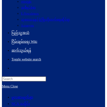
ကာတွန်း
အစီရင်ခံစာ
E-Newsletters
သုတေသနနှင့်ဖွံ့ဖြိုးတိုးတက်ရေးဆိုင်ရာ
Acronyms
ပြည်သူ့အသံ
ငြိမ်းချမ်းရေး Wiki
ဆက်သွယ်ရန်
Toggle website search
Menu
Close
မူလစာမျက်နှာ
NCA သမိုင်း