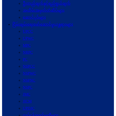
ဦးတည်ချက်နှင့်ရည်ရွယ်ချက်
အထိမ်းအမှတ်တံဆိပ်များ
ဆောင်ပုဒ်များ
ငြိမ်းချမ်းရေးဖော်‌ဆောင်မှုယန္တရားများ
UPCC
UPWC
MPC
NRPC
PC
NSPCC
NSPWC
NSPNC
NSPC
JMC
JICM
UPDJC
လုပ်ငန်းကော်မတီများ