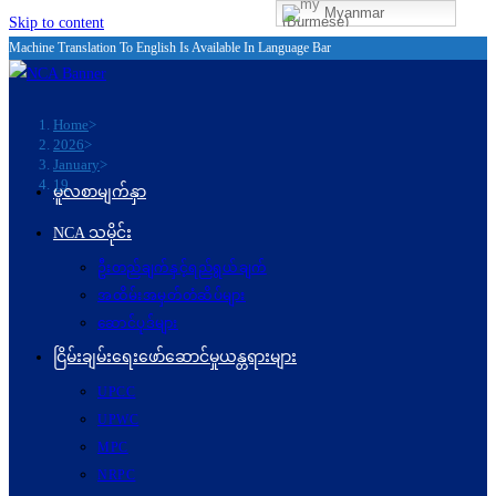
Myanmar
(Burmese)
Skip to content
Machine Translation To English Is Available In Language Bar
Home
>
2026
>
January
>
19
မူလစာမျက်နှာ
NCA သမိုင်း
ဦးတည်ချက်နှင့်ရည်ရွယ်ချက်
အထိမ်းအမှတ်တံဆိပ်များ
ဆောင်ပုဒ်များ
ငြိမ်းချမ်းရေးဖော်‌ဆောင်မှုယန္တရားများ
UPCC
UPWC
MPC
NRPC