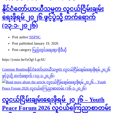
နိုင်ငံတော်ယာယီသမ္မတ လူငယ်ငြိမ်းချမ်း
ရေးဖိုရမ် ၂၀၂၆ ဖွင့်ပွဲသို့ တက်ရောက်
(၁၃-၁-၂၀၂၆)
Post author:
NSPNC
Post published:
January 19, 2026
Post category:
ပြည်တွင်းရေးရာ
/
ဗွီဒီယို
https://youtu.be/fxOgf-LgrAU
Continue Reading
နိုင်ငံတော်ယာယီသမ္မတ လူငယ်ငြိမ်းချမ်းရေးဖိုရမ် ၂၀၂၆
ဖွင့်ပွဲသို့ တက်ရောက် (၁၃-၁-၂၀၂၆)
လူငယ်ငြိမ်းချမ်းရေးဖိုရမ် ၂၀၂၆ – Youth
Peace Forum 2026 လူငယ်ကြေညာစာတမ်း