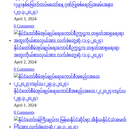
(၇၉)နှစ်မြောက်တပ်မတော်နေ့ ဂုဏ်ပြုစစ်ရေးပြအခမ်းအနား
(၂၇-၃-၂၀၂၄)
April 3, 2024
/
0 Comments
နိုင်ငံတော်စီမံအုပ်ချုပ်ရေးကောင်စီဥက္ကဋ္ဌက တရုတ်အာရှရေးရာ
အထူးကိုယ်စားလှယ်အား လက်ခံတွေ့ဆုံ (၁-၄-၂၀၂၄)
April 2, 2024
/
0 Comments
နိုင်ငံတော်စီမံအုပ်ချုပ်ရေးကောင်စီအစည်းအဝေး (၂/၂၀၂၄)ကျင်းပ
(၂၉-၃-၂၀၂၄)
April 1, 2024
/
0 Comments