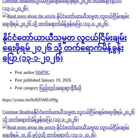
Continue Reading
လူငယ်ငြိမ်းချမ်းရေးဖိုရမ် ၂၀၂၆ ပထမနေ့ကျင်းပ
(၁၃-၁-၂၀၂၆)
နိုင်ငံတော်ယာယီသမ္မတ လူငယ်ငြိမ်းချမ်း
ရေးဖိုရမ် ၂၀၂၆ သို့ တက်ရောက်မိန့်ခွန်း
ပြော (၁၃-၁-၂၀၂၆)
Post author:
NSPNC
Post published:
January 19, 2026
Post category:
ပြည်တွင်းရေးရာ
/
ဗွီဒီယို
https://youtu.be/8vKFbMUe99g
Continue Reading
နိုင်ငံတော်ယာယီသမ္မတ လူငယ်ငြိမ်းချမ်းရေးဖိုရမ် ၂၀၂၆
သို့ တက်ရောက်မိန့်ခွန်းပြော (၁၃-၁-၂၀၂၆)