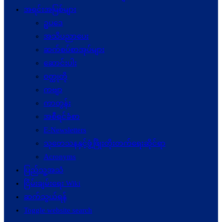
အရင်းအမြစ်များ
ဥပဒေ
အသိပညာပေး
ဆက်စပ်စာအုပ်များ
ဆောင်းပါး
ဝတ္ထုတို
ကဗျာ
ကာတွန်း
အစီရင်ခံစာ
E-Newsletters
သုတေသနနှင့်ဖွံ့ဖြိုးတိုးတက်ရေးဆိုင်ရာ
Acronyms
ပြည်သူ့အသံ
ငြိမ်းချမ်းရေး Wiki
ဆက်သွယ်ရန်
Toggle website search