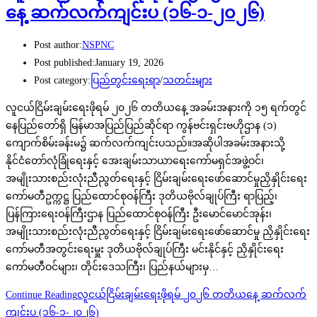
နေ့ ဆက်လက်ကျင်းပ (၁၆-၁-၂၀၂၆)
Post author:
NSPNC
Post published:
January 19, 2026
Post category:
ပြည်တွင်းရေးရာ
/
သတင်းများ
လူငယ်ငြိမ်းချမ်းရေးဖိုရမ် ၂၀၂၆ တတိယနေ့ အခမ်းအနားကို ၁၅ ရက်တွင်
နေပြည်တော်ရှိ မြန်မာအပြည်ပြည်ဆိုင်ရာ ကွန်ဗင်းရှင်းဗဟိုဌာန (၁)
ကျောက်စိမ်းခန်းမ၌ ဆက်လက်ကျင်းပသည်။အဆိုပါအခမ်းအနားသို့
နိုင်ငံတော်လုံခြုံရေးနှင့် အေးချမ်းသာယာရေးကော်မရှင်အဖွဲ့ဝင်၊
အမျိုးသားစည်းလုံးညီညွတ်ရေးနှင့် ငြိမ်းချမ်းရေးဖော်ဆောင်မှုညှိနှိုင်းရေး
ကော်မတီဥက္ကဋ္ဌ ပြည်ထောင်စုဝန်ကြီး ဒုတိယဗိုလ်ချုပ်ကြီး ရာပြည့်၊
ပြန်ကြားရေးဝန်ကြီးဌာန ပြည်ထောင်စုဝန်ကြီး ဦးမောင်မောင်အုန်း၊
အမျိုးသားစည်းလုံးညီညွတ်ရေးနှင့် ငြိမ်းချမ်းရေးဖော်ဆောင်မှု ညှိနှိုင်းရေး
ကော်မတီအတွင်းရေးမှူး ဒုတိယဗိုလ်ချုပ်ကြီး မင်းနိုင်နှင့် ညှိနှိုင်းရေး
ကော်မတီဝင်များ၊ တိုင်းဒေသကြီး၊ ပြည်နယ်များမှ…
Continue Reading
လူငယ်ငြိမ်းချမ်းရေးဖိုရမ် ၂၀၂၆ တတိယနေ့ ဆက်လက်
ကျင်းပ (၁၆-၁-၂၀၂၆)