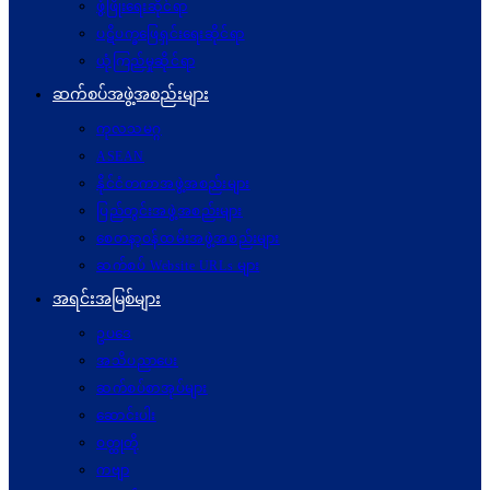
ဖွံဖြိုးရေးဆိုင်ရာ
ပဋိပက္ခ‌ဖြေရှင်းရေးဆိုင်ရာ
ယုံကြည်မှုဆိုင်ရာ
ဆက်စပ်အဖွဲ့အစည်းများ
ကုလသမဂ္ဂ
ASEAN
နိုင်ငံတကာအဖွဲ့အစည်းများ
ပြည်တွင်းအဖွဲ့အစည်းများ
စေတနာ့ဝန်ထမ်းအဖွဲ့အစည်းများ
ဆက်စပ် Website URLs များ
အရင်းအမြစ်များ
ဥပဒေ
အသိပညာပေး
ဆက်စပ်စာအုပ်များ
ဆောင်းပါး
ဝတ္ထုတို
ကဗျာ