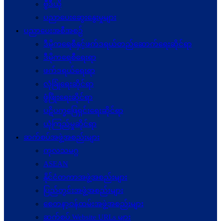
ဗွီဒီယို
ပညာပေးဆွေးနွေးမှုများ
ပညာပေးအစီအစဉ်
ဒီမိုကရေစီနှင့်ဖက်ဒရယ်တည်ဆောက်ရေးဆိုင်ရာ
ဒီမိုကရေစီရေးရာ
ဖက်ဒရယ်ရေးရာ
လုံခြုံရေးဆိုင်ရာ
ဖွံဖြိုးရေးဆိုင်ရာ
ပဋိပက္ခ‌ဖြေရှင်းရေးဆိုင်ရာ
ယုံကြည်မှုဆိုင်ရာ
ဆက်စပ်အဖွဲ့အစည်းများ
ကုလသမဂ္ဂ
ASEAN
နိုင်ငံတကာအဖွဲ့အစည်းများ
ပြည်တွင်းအဖွဲ့အစည်းများ
စေတနာ့ဝန်ထမ်းအဖွဲ့အစည်းများ
ဆက်စပ် Website URLs များ