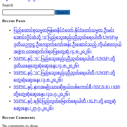
Search
Search
Recent Posts
ပြည်ထောင်စုသမ္မတမြန်မာနိုင်ငံတော် နိုင်ငံတော်သမ္မတ ဦးမင်း
အောင်လှိုင်ထံသို့ “ဝ”ပြည်သွေးစည်းညီညွတ်ရေးပါတီ(UWSP)မှ
ဒုတိယဥက္ကဋ္ဌ ဦးကျောက်ကော်အန်း ဦးဆောင်သည့် ကိုယ်စားလှယ်
အဖွဲ့က လာရောက်ဂါရဝပြုတွေ့ဆုံ (၄-၈-၂၀၂၆)
NSPNC နှင့် “ဝ” ပြည်သွေးစည်းညီညွတ်ရေးပါတီ (UWSP) တို့
ဒုတိယနေ့တွေ့ဆုံဆွေးနွေး (၄-၈-၂၀၂၆)
NSPNC နှင့် “ဝ” ပြည်သွေးစည်းညီညွတ်ရေးပါတီ (UWSP) တို့
တွေ့ဆုံဆွေးနွေး (၃-၈-၂၀၂၆)
NSPNC နှင့် နာဂအမျိုးသားဆိုရှယ်လစ်ကောင်စီ (NSCN-K) (AM)
တို့တွေ့ဆုံဆွေးနွေး (၃၁-၇-၂၀၂၆)
NSPNC နှင့် ရခိုင်ပြည်လွတ်မြောက်ရေးပါတီ (ALP) တို့ တွေ့ဆုံ
ဆွေးနွေး (၂၇-၇-၂၀၂၆)
Recent Comments
No comments to show.