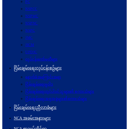
PC
NSPCC
NSPWC
NSPNC
NSPC
JMC
JICM
UPDJC
လုပ်ငန်းကော်မတီများ
ငြိမ်းချမ်းရေးလုပ်ငန်းစဉ်များ
နောက်ခံအကြောင်းအရာ
ငြိမ်းချမ်းရေးမူဝါဒ
ငြိမ်းချမ်းရေးတွင်ပါဝင်သူများ၏ စကားသံများ
ငြိမ်းချမ်းရေးအစုအဖွဲ့များ၏စကားသံများ
ငြိမ်းချမ်းရေးညီလာခံများ
NCA အခမ်းအနားများ
NCA စာချုပ်ဆိုင်ရာ