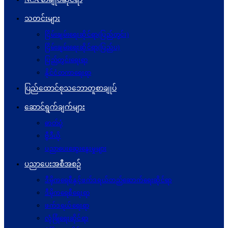
သတင်းများ
ငြိမ်းချမ်းရေးဆိုင်ရာ(ပြည်တွင်း)
ငြိမ်းချမ်းရေးဆိုင်ရာ(ပြည်ပ)
ပြည်တွင်းရေးရာ
နိုင်ငံတကာရေးရာ
ပြည်ထောင်စုသဘောတူစာချုပ်
ဆောင်ရွက်ချက်များ
ဓာတ်ပုံ
ဗွီဒီယို
ပညာပေးဆွေးနွေးမှုများ
ပညာပေးအစီအစဉ်
ဒီမိုကရေစီနှင့်ဖက်ဒရယ်တည်ဆောက်ရေးဆိုင်ရာ
ဒီမိုကရေစီရေးရာ
ဖက်ဒရယ်ရေးရာ
လုံခြုံရေးဆိုင်ရာ