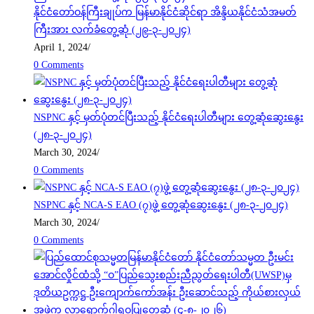
နိုင်ငံတော်ဝန်ကြီးချုပ်က မြန်မာနိုင်ငံဆိုင်ရာ အိန္ဒိယနိုင်ငံသံအမတ်
ကြီးအား လက်ခံတွေ့ဆုံ (၂၉-၃-၂၀၂၄)
April 1, 2024
/
0 Comments
NSPNC နှင့် မှတ်ပုံတင်ပြီးသည့် နိုင်ငံရေးပါတီများ တွေ့ဆုံဆွေးနွေး
(၂၈-၃-၂၀၂၄)
March 30, 2024
/
0 Comments
NSPNC နှင့် NCA-S EAO (၇)ဖွဲ့ တွေ့ဆုံဆွေးနွေး (၂၈-၃-၂၀၂၄)
March 30, 2024
/
0 Comments