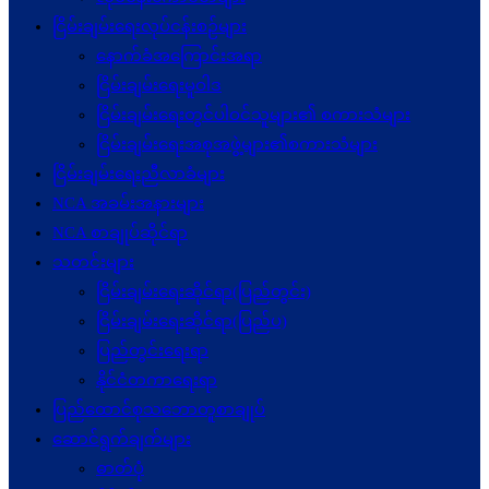
ငြိမ်းချမ်းရေးလုပ်ငန်းစဉ်များ
နောက်ခံအကြောင်းအရာ
ငြိမ်းချမ်းရေးမူဝါဒ
ငြိမ်းချမ်းရေးတွင်ပါဝင်သူများ၏ စကားသံများ
ငြိမ်းချမ်းရေးအစုအဖွဲ့များ၏စကားသံများ
ငြိမ်းချမ်းရေးညီလာခံများ
NCA အခမ်းအနားများ
NCA စာချုပ်ဆိုင်ရာ
သတင်းများ
ငြိမ်းချမ်းရေးဆိုင်ရာ(ပြည်တွင်း)
ငြိမ်းချမ်းရေးဆိုင်ရာ(ပြည်ပ)
ပြည်တွင်းရေးရာ
နိုင်ငံတကာရေးရာ
ပြည်ထောင်စုသဘောတူစာချုပ်
ဆောင်ရွက်ချက်များ
ဓာတ်ပုံ