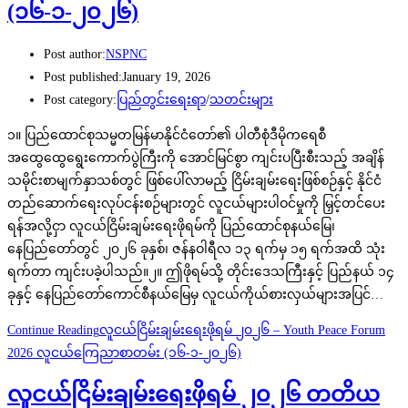
(၁၆-၁-၂၀၂၆)
Post author:
NSPNC
Post published:
January 19, 2026
Post category:
ပြည်တွင်းရေးရာ
/
သတင်းများ
၁။ ပြည်ထောင်စုသမ္မတမြန်မာနိုင်ငံတော်၏ ပါတီစုံဒီမိုကရေစီ
အထွေထွေရွေးကောက်ပွဲကြီးကို အောင်မြင်စွာ ကျင်းပပြီးစီးသည့် အချိန်
သမိုင်းစာမျက်နှာသစ်တွင် ဖြစ်ပေါ်လာမည့် ငြိမ်းချမ်းရေးဖြစ်စဉ်နှင့် နိုင်ငံ
တည်ဆောက်ရေးလုပ်ငန်းစဉ်များတွင် လူငယ်များပါဝင်မှုကို မြှင့်တင်ပေး
ရန်အလို့ငှာ လူငယ်ငြိမ်းချမ်းရေးဖိုရမ်ကို ပြည်ထောင်စုနယ်မြေ၊
နေပြည်တော်တွင် ၂၀၂၆ ခုနှစ်၊ ဇန်နဝါရီလ ၁၃ ရက်မှ ၁၅ ရက်အထိ သုံး
ရက်တာ ကျင်းပခဲ့ပါသည်။၂။ ဤဖိုရမ်သို့ တိုင်းဒေသကြီးနှင့် ပြည်နယ် ၁၄
ခုနှင့် နေပြည်တော်ကောင်စီနယ်မြေမှ လူငယ်ကိုယ်စားလှယ်များအပြင်…
Continue Reading
လူငယ်ငြိမ်းချမ်းရေးဖိုရမ် ၂၀၂၆ – Youth Peace Forum
2026 လူငယ်ကြေညာစာတမ်း (၁၆-၁-၂၀၂၆)
လူငယ်ငြိမ်းချမ်းရေးဖိုရမ် ၂၀၂၆ တတိယ