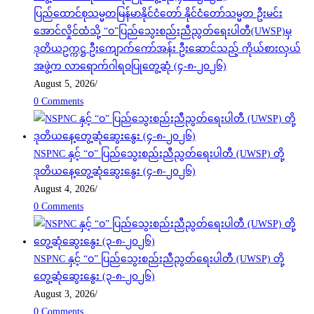
ပြည်ထောင်စုသမ္မတမြန်မာနိုင်ငံတော် နိုင်ငံတော်သမ္မတ ဦးမင်း
အောင်လှိုင်ထံသို့ “ဝ”ပြည်သွေးစည်းညီညွတ်ရေးပါတီ(UWSP)မှ
ဒုတိယဥက္ကဋ္ဌ ဦးကျောက်ကော်အန်း ဦးဆောင်သည့် ကိုယ်စားလှယ်
အဖွဲ့က လာရောက်ဂါရဝပြုတွေ့ဆုံ (၄-၈-၂၀၂၆)
August 5, 2026
/
0 Comments
NSPNC နှင့် “ဝ” ပြည်သွေးစည်းညီညွတ်ရေးပါတီ (UWSP) တို့
ဒုတိယနေ့တွေ့ဆုံဆွေးနွေး (၄-၈-၂၀၂၆)
August 4, 2026
/
0 Comments
NSPNC နှင့် “ဝ” ပြည်သွေးစည်းညီညွတ်ရေးပါတီ (UWSP) တို့
တွေ့ဆုံဆွေးနွေး (၃-၈-၂၀၂၆)
August 3, 2026
/
0 Comments