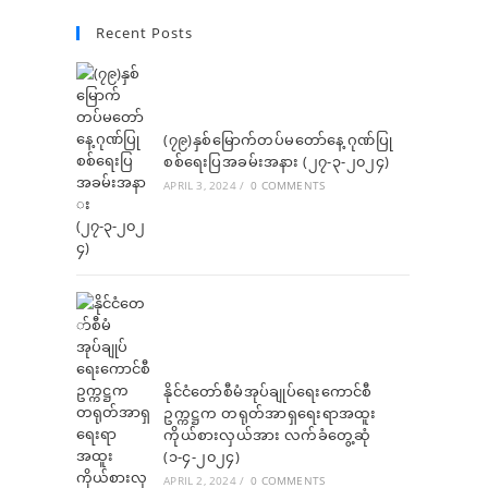
new
new
new
new
new
in
in
in
Recent Posts
tab
tab
tab
tab
tab
a
a
a
new
new
new
tab
tab
tab
(၇၉)နှစ်မြောက်တပ်မတော်နေ့ ဂုဏ်ပြု
စစ်ရေးပြအခမ်းအနား (၂၇-၃-၂၀၂၄)
APRIL 3, 2024
/
0 COMMENTS
နိုင်ငံတော်စီမံအုပ်ချုပ်ရေးကောင်စီ
ဥက္ကဋ္ဌက တရုတ်အာရှရေးရာအထူး
ကိုယ်စားလှယ်အား လက်ခံတွေ့ဆုံ
(၁-၄-၂၀၂၄)
APRIL 2, 2024
/
0 COMMENTS