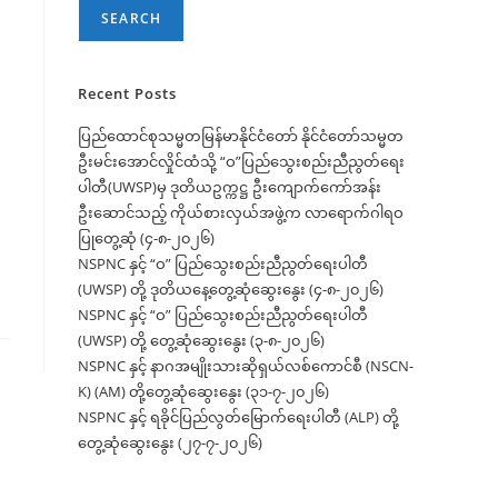
SEARCH
Recent Posts
ပြည်ထောင်စုသမ္မတမြန်မာနိုင်ငံတော် နိုင်ငံတော်သမ္မတ
ဦးမင်းအောင်လှိုင်ထံသို့ “ဝ”ပြည်သွေးစည်းညီညွတ်ရေး
ပါတီ(UWSP)မှ ဒုတိယဥက္ကဋ္ဌ ဦးကျောက်ကော်အန်း
ဦးဆောင်သည့် ကိုယ်စားလှယ်အဖွဲ့က လာရောက်ဂါရဝ
ပြုတွေ့ဆုံ (၄-၈-၂၀၂၆)
NSPNC နှင့် “ဝ” ပြည်သွေးစည်းညီညွတ်ရေးပါတီ
(UWSP) တို့ ဒုတိယနေ့တွေ့ဆုံဆွေးနွေး (၄-၈-၂၀၂၆)
NSPNC နှင့် “ဝ” ပြည်သွေးစည်းညီညွတ်ရေးပါတီ
(UWSP) တို့ တွေ့ဆုံဆွေးနွေး (၃-၈-၂၀၂၆)
NSPNC နှင့် နာဂအမျိုးသားဆိုရှယ်လစ်ကောင်စီ (NSCN-
K) (AM) တို့တွေ့ဆုံဆွေးနွေး (၃၁-၇-၂၀၂၆)
NSPNC နှင့် ရခိုင်ပြည်လွတ်မြောက်ရေးပါတီ (ALP) တို့
တွေ့ဆုံဆွေးနွေး (၂၇-၇-၂၀၂၆)