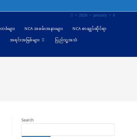
>
2026
>
January
>
8
ီလာခံများ
NCA အခမ်းအနားများ
NCA စာချုပ်ဆိုင်ရာ
အရင်းအမြစ်များ
ပြည်သူ့အသံ
Search