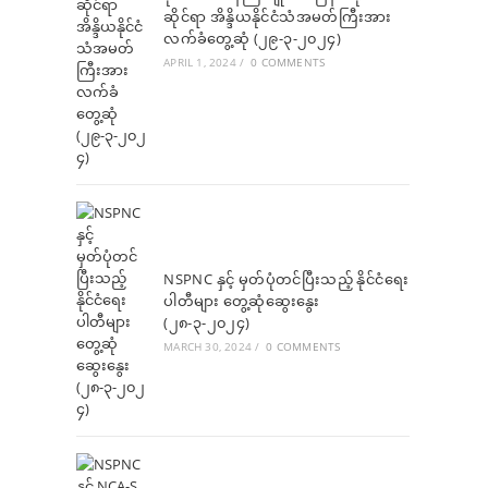
ဆိုင်ရာ အိန္ဒိယနိုင်ငံသံအမတ်ကြီးအား
လက်ခံတွေ့ဆုံ (၂၉-၃-၂၀၂၄)
APRIL 1, 2024
/
0 COMMENTS
NSPNC နှင့် မှတ်ပုံတင်ပြီးသည့် နိုင်ငံရေး
ပါတီများ တွေ့ဆုံဆွေးနွေး
(၂၈-၃-၂၀၂၄)
MARCH 30, 2024
/
0 COMMENTS