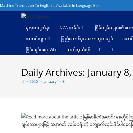
Skip
Machine Translation To English Is Available In Language Bar
to
content
မူလစာမျက်နှာ
NCA သမိုင်း
ငြိမ်းချမ်းရေးဖော်‌ဆော
သတင်းများ
ပြည်ထောင်စုသဘောတူစာချုပ်
ဆောင်
ငြိမ်းချမ်းရေး Wiki
ဆက်သွယ်ရန်
Toggle
website
Daily Archives: January 8
search
>
2026
>
January
>
8