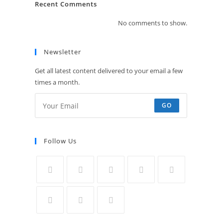
Recent Comments
No comments to show.
Newsletter
Get all latest content delivered to your email a few
times a month.
GO
Follow Us
Opens
Opens
Opens
Opens
Opens
in
in
in
in
in
a
a
a
a
a
Opens
Opens
Opens