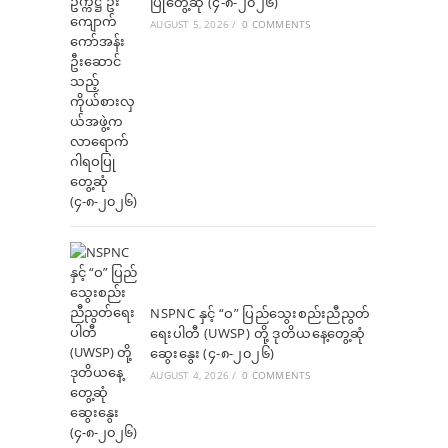
ပြုတွေ့ဆုံ (၄-၈-၂၀၂၆)
AUGUST 5, 2026
/
0 COMMENTS
NSPNC နှင့် “ဝ” ပြည်သွေးစည်းညီညွတ်
ရေးပါတီ (UWSP) တို့ ဒုတိယနေ့တွေ့ဆုံ
ဆွေးနွေး (၄-၈-၂၀၂၆)
AUGUST 4, 2026
/
0 COMMENTS