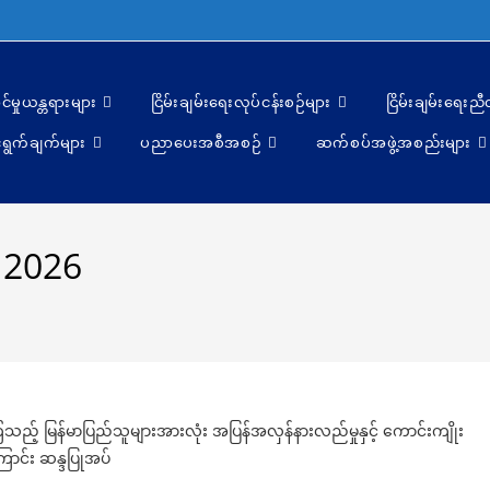
င်မှုယန္တရားများ
ငြိမ်းချမ်းရေးလုပ်ငန်းစဉ်များ
ငြိမ်းချမ်းရေးည
ရွက်ချက်များ
ပညာပေးအစီအစဉ်
ဆက်စပ်အဖွဲ့အစည်းများ
, 2026