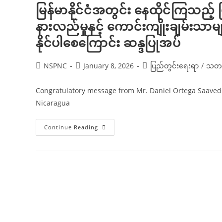
မြန်မာနိုင်ငံအတွင်း နေထိုင်ကြသည့်
နားလည်မှုနှင့် ကောင်းကျိုးချမ်းသာမ
နိုင်ပါစေကြောင်း ဆန္ဒပြုအပ်
Post
Post
Post
NSPNC
January 8, 2026
ပြည်တွင်းရေးရာ
/
သတင်
author:
published:
category:
Congratulatory message from Mr. Daniel Ortega Saavedra
Nicaragua
မြန်မာနိုင်ငံ
Continue Reading
အတွင်း
နေထိုင်
ကြ
သည့်
မြန်မာ
ပြည်
သူများ
အားလုံး
အပြန်အလှန်
နားလည်မှု
နှင့်
ကောင်းကျိုး
ချမ်းသာ