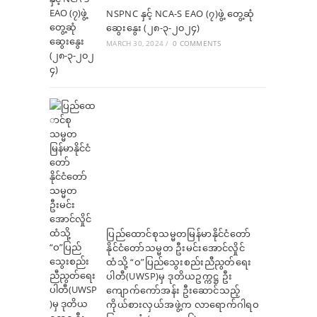
NSPNC နှင့် NCA-S EAO (၇)ဖွဲ့ တွေ့ဆုံ
ဆွေးနွေး (၂၈-၃-၂၀၂၄)
MARCH 30, 2024
/
0 COMMENTS
ပြည်ထောင်စုသမ္မတမြန်မာနိုင်ငံတော်
နိုင်ငံတော်သမ္မတ ဦးမင်းအောင်လှိုင်
ထံသို့ “ဝ”ပြည်သွေးစည်းညီညွတ်ရေး
ပါတီ(UWSP)မှ ဒုတိယဥက္ကဋ္ဌ ဦး
ကျောက်ကော်အန်း ဦးဆောင်သည့်
ကိုယ်စားလှယ်အဖွဲ့က လာရောက်ဂါရဝ