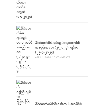
နိုင်ငံတော်စီမံအုပ်ချုပ်ရေးကောင်စီ
အစည်းအဝေး (၂/၂၀၂၄)ကျင်းပ
(၂၉-၃-၂၀၂၄)
APRIL 1, 2024
/
0 COMMENTS
နိုင်ငံတော်ဝန်ကြီးချုပ်က မြန်မာနိုင်ငံ