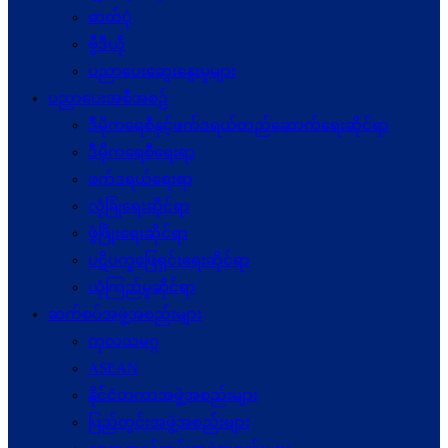
ဓာတ်ပုံ
ဗွီဒီယို
ပညာပေးဆွေးနွေးမှုများ
ပညာပေးအစီအစဉ်
ဒီမိုကရေစီနှင့်ဖက်ဒရယ်တည်ဆောက်ရေးဆိုင်ရာ
ဒီမိုကရေစီရေးရာ
ဖက်ဒရယ်ရေးရာ
လုံခြုံရေးဆိုင်ရာ
ဖွံဖြိုးရေးဆိုင်ရာ
ပဋိပက္ခ‌ဖြေရှင်းရေးဆိုင်ရာ
ယုံကြည်မှုဆိုင်ရာ
ဆက်စပ်အဖွဲ့အစည်းများ
ကုလသမဂ္ဂ
ASEAN
နိုင်ငံတကာအဖွဲ့အစည်းများ
ပြည်တွင်းအဖွဲ့အစည်းများ