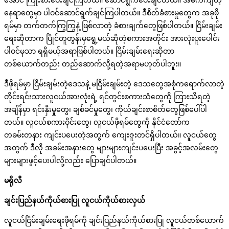
အောင် ကြိုးစားပေးချင်ကြတယ်။ ဆောင်ရွက်ပေးချင်တယ်။ အဓိကကျတဲ့
နေရာတွေမှာ ပါဝင်ဆောင်ရွက်ချင်ကြပါတယ်။ ဒီစိတ်ခံစားမှုတွေက အခုဖို
ရမ်မှာ တက်တက်ကြွကြွနဲ့ ဖြစ်လာတဲ့ ခံစားချက်တွေဖြစ်ပါတယ်။ ငြိမ်းချမ်း
ရေးဆိုတာက ပြိုင်တူတွန်းမှရွေ့မယ်ဆိုတဲ့စကားအတိုင်း အားလုံးပူးပေါင်း
ပါဝင်မှသာ ရရှိမယ့်အရာဖြစ်ပါတယ်။ ငြိမ်းချမ်းရေးဆိုတာ
တစ်ယောက်တည်း တည်ဆောက်လို့ရတဲ့အရာမဟုတ်ပါဘူး။
ဒီဖိုရမ်မှာ ငြိမ်းချမ်းတဲ့ဒေသနဲ့ မငြိမ်းချမ်းတဲ့ ဒေသတွေအစုံကရောက်လာတဲ့
တိုင်းရင်းသားလူငယ်အားလုံးရဲ့ ရင်တွင်းစကားသံတွေကို ကြားသိရတဲ့
အချိန်မှာ ရင်းနှီးမှုတွေ၊ ချစ်ခင်မှုတွေ၊ ကိုယ်ချင်းစာစိတ်တွေဖြစ်ပေါ်ပါ
တယ်။ လူငယ်စကားဝိုင်းတွေ၊ လူငယ်ဖိုရမ်တွေကို နိုင်ငံတော်က
တခမ်းတနား ကျင်းပပေးတဲ့အတွက် ကျေးဇူးတင်ရှိပါတယ်။ လူငယ်တွေ
အတွက် ဒီလို အခမ်းအနားတွေ များများကျင်းပပေးပြီး အခွင့်အလမ်းတွေ
များများဖွင့်ပေးပါလို့လည်း ပြောချင်ပါတယ်။
မရိုလီ
ချင်းပြည်နယ်ကိုယ်စားပြု
လူငယ်ကိုယ်စားလှယ်
လူငယ်ငြိမ်းချမ်းရေးဖိုရမ်ကို ချင်းပြည်နယ်ကိုယ်စားပြု လူငယ်တစ်ယောက်