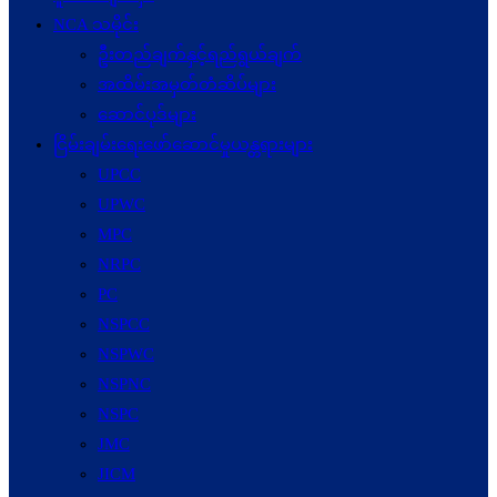
NCA သမိုင်း
ဦးတည်ချက်နှင့်ရည်ရွယ်ချက်
အထိမ်းအမှတ်တံဆိပ်များ
ဆောင်ပုဒ်များ
ငြိမ်းချမ်းရေးဖော်‌ဆောင်မှုယန္တရားများ
UPCC
UPWC
MPC
NRPC
PC
NSPCC
NSPWC
NSPNC
NSPC
JMC
JICM