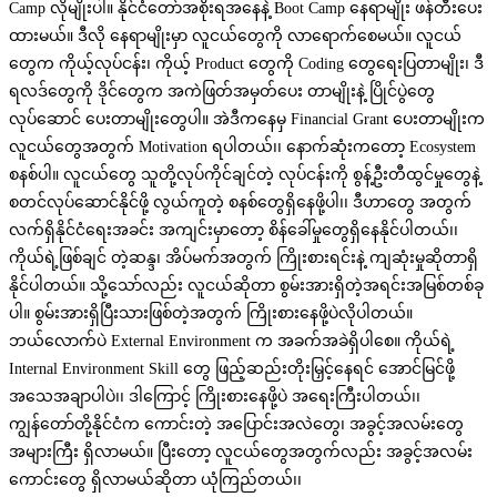
Camp လိုမျိုးပါ။ နိုင်ငံတော်အစိုးရအနေနဲ့ Boot Camp နေရာမျိုး ဖန်တီးပေး
ထားမယ်။ ဒီလို နေရာမျိုးမှာ လူငယ်တွေကို လာရောက်စေမယ်။ လူငယ်
တွေက ကိုယ့်လုပ်ငန်း၊ ကိုယ့် Product တွေကို Coding တွေရေးပြတာမျိုး၊ ဒီ
ရလဒ်တွေကို ဒိုင်တွေက အကဲဖြတ်အမှတ်ပေး တာမျိုးနဲ့ ပြိုင်ပွဲတွေ
လုပ်ဆောင် ပေးတာမျိုးတွေပါ။ အဲဒီကနေမှ Financial Grant ပေးတာမျိုးက
လူငယ်တွေအတွက် Motivation ရပါတယ်၊၊ နောက်ဆုံးကတော့ Ecosystem
စနစ်ပါ။ လူငယ်တွေ သူတို့လုပ်ကိုင်ချင်တဲ့ လုပ်ငန်းကို စွန့်ဦးတီထွင်မှုတွေနဲ့
စတင်လုပ်ဆောင်နိုင်ဖို့ လွယ်ကူတဲ့ စနစ်တွေရှိနေဖို့ပါ၊၊ ဒီဟာတွေ အတွက်
လက်ရှိနိုင်ငံရေးအခင်း အကျင်းမှာတော့ စိန်ခေါ်မှုတွေရှိနေနိုင်ပါတယ်၊၊
ကိုယ်ရဲ့ဖြစ်ချင် တဲ့ဆန္ဒ၊ အိပ်မက်အတွက် ကြိုးစားရင်းနဲ့ ကျဆုံးမှုဆိုတာရှိ
နိုင်ပါတယ်။ သို့သော်လည်း လူငယ်ဆိုတာ စွမ်းအားရှိတဲ့အရင်းအမြစ်တစ်ခု
ပါ။ စွမ်းအားရှိပြီးသားဖြစ်တဲ့အတွက် ကြိုးစားနေဖို့ပဲလိုပါတယ်။
ဘယ်လောက်ပဲ External Environment က အခက်အခဲရှိပါစေ။ ကိုယ်ရဲ့
Internal Environment Skill တွေ ဖြည့်ဆည်းတိုးမြှင့်နေရင် အောင်မြင်ဖို့
အသေအချာပါပဲ၊၊ ဒါကြောင့် ကြိုးစားနေဖို့ပဲ အရေးကြီးပါတယ်၊၊
ကျွန်တော်တို့နိုင်ငံက ကောင်းတဲ့ အပြောင်းအလဲတွေ၊ အခွင့်အလမ်းတွေ
အများကြီး ရှိလာမယ်။ ပြီးတော့ လူငယ်တွေအတွက်လည်း အခွင့်အလမ်း
ကောင်းတွေ ရှိလာမယ်ဆိုတာ ယုံကြည်တယ်၊၊