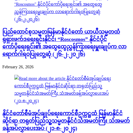
ပြည်ထောင်စုသမ္မတမြန်မာနိုင်ငံတော် ယာယီသမ္မတထံ
ရုရှားဖက်ဒရေးရှင်းနိုင်ငံ၊ “Roscosmos” နိုင်ငံပိုင်
ကော်ပိုရေးရှင်း၏ အထွေထွေညွှန်ကြားရေးမှူးချုပ်က လာ
ရောက်ဂါရဝပြုတွေ့ဆုံ (၂၆-၂-၂၀၂၆)
February 26, 2026
နိုင်ငံတော်စီမံအုပ်ချုပ်ရေးကောင်စီဥက္ကဋ္ဌထံ မြန်မာနိုင်ငံ
ဆိုင်ရာ တရုတ်ပြည်သူ့သမ္မတနိုင်ငံသံအမတ်ကြီး သံအမတ်
ခန့်အပ်လွှာပေးအပ် (၂၁-၈-၂၀၂၄)