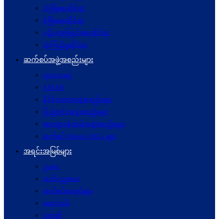
လုံခြုံရေးဆိုင်ရာ
ဖွံဖြိုးရေးဆိုင်ရာ
ပဋိပက္ခ‌ဖြေရှင်းရေးဆိုင်ရာ
ယုံကြည်မှုဆိုင်ရာ
ဆက်စပ်အဖွဲ့အစည်းများ
ကုလသမဂ္ဂ
ASEAN
နိုင်ငံတကာအဖွဲ့အစည်းများ
ပြည်တွင်းအဖွဲ့အစည်းများ
စေတနာ့ဝန်ထမ်းအဖွဲ့အစည်းများ
ဆက်စပ် Website URLs များ
အရင်းအမြစ်များ
ဥပဒေ
အသိပညာပေး
ဆက်စပ်စာအုပ်များ
ဆောင်းပါး
ဝတ္ထုတို