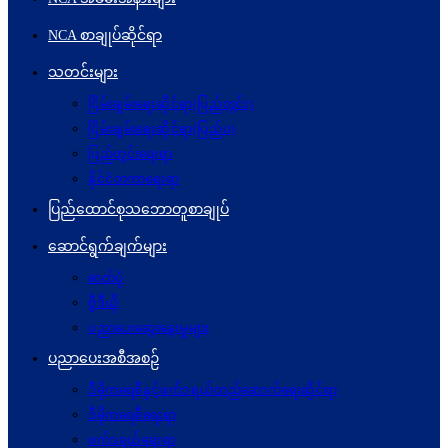
NCA စာချုပ်ဆိုင်ရာ
သတင်းများ
ငြိမ်းချမ်းရေးဆိုင်ရာ(ပြည်တွင်း)
ငြိမ်းချမ်းရေးဆိုင်ရာ(ပြည်ပ)
ပြည်တွင်းရေးရာ
နိုင်ငံတကာရေးရာ
ပြည်ထောင်စုသဘောတူစာချုပ်
ဆောင်ရွက်ချက်များ
ဓာတ်ပုံ
ဗွီဒီယို
ပညာပေးဆွေးနွေးမှုများ
ပညာပေးအစီအစဉ်
ဒီမိုကရေစီနှင့်ဖက်ဒရယ်တည်ဆောက်ရေးဆိုင်ရာ
ဒီမိုကရေစီရေးရာ
ဖက်ဒရယ်ရေးရာ