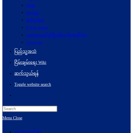
ကဗျာ
ကာတွန်း
အစီရင်ခံစာ
E-Newsletters
သုတေသနနှင့်ဖွံ့ဖြိုးတိုးတက်ရေးဆိုင်ရာ
Acronyms
ပြည်သူ့အသံ
ငြိမ်းချမ်းရေး Wiki
ဆက်သွယ်ရန်
Toggle website search
Menu
Close
မူလစာမျက်နှာ