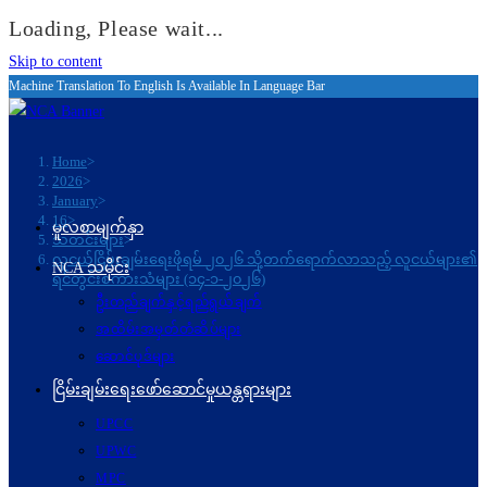
Loading, Please wait...
Skip to content
Machine Translation To English Is Available In Language Bar
Home
>
2026
>
January
>
16
>
မူလစာမျက်နှာ
သတင်းများ
>
လူငယ်ငြိမ်းချမ်းရေးဖိုရမ် ၂၀၂၆ သို့တက်ရောက်လာသည့် လူငယ်များ၏
NCA သမိုင်း
ရင်တွင်းစကားသံများ (၁၄-၁-၂၀၂၆)
ဦးတည်ချက်နှင့်ရည်ရွယ်ချက်
အထိမ်းအမှတ်တံဆိပ်များ
ဆောင်ပုဒ်များ
ငြိမ်းချမ်းရေးဖော်‌ဆောင်မှုယန္တရားများ
UPCC
UPWC
MPC