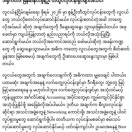
ဒါရိုက်တာ၊ မြန်မာနိုင်ငံစွန့်ဦး
တီထွင်လုပ်ငန်းရှင်များအသင်း
လူငယ်နဲ့ငြိမ်းချမ်းရေး ဖိုရမ် ၂၀၂၆ မှာ စွန့်ဦးတီထွင်လုပ်ငန်းတွေကို လူငယ်
တွေ ဘယ်လိုစတင်လုပ်ဆောင်နိုင်မယ်။ လုပ်ငန်းစတင်တဲ့အခါ ဘာတွေ
လိုအပ်မယ် ဆိုတဲ့ အချက်တွေကို ဒီနေ့ဆွေးနွေး သွားမှာဖြစ်ပါတယ်၊၊ အခု
ခေတ်မှာ ကျယ်ပြန့်လာတဲ့ နည်းပညာရပ်ကို ဘယ်လိုအသုံးပြုပြီး
ဆောင်ရွက်မယ်။ ဘယ်လိုအကောင်အထည် ဖော်မယ်ဆိုတဲ့ အခန်းကဏ္ဍ
တွေ ကို ဆွေးနွေးသွားမယ်။ အဓိက ကတော့ လူငယ်တွေအတွက် စိတ်ဓာတ်
ခွန်အား ဖြစ်စေမယ့် အချက်တွေကို ဦးစားပေးဆွေးနွေးသွားမှာ ဖြစ်ပါ
တယ်၊၊
လူငယ်တွေအတွက် အချက်လေးချက်ကို အဓိကထား မျှဝေချင် ပါတယ်။
ပထမဆုံး အချက်အနေနဲ့ လက်တွေ့လုပ်ငန်းခွင်မှာ ဒီဂရီတွေ၊ ဘွဲ့တွေ မြင့်
မြင့်မားမားရနေ မှ မဟုတ်ပါဘူး။ လက်တွေ့လုပ်ငန်းခွင်မှာ အသုံးဝင်မယ့်
ကွန်ပျူတာ၊ အင်္ဂလိပ်စာနဲ့ Accounting အပိုင်းတွေမှာ ကျွမ်းကျင်ပိုင်နိုင်စွာ
အသုံးပြုနိုင်ဖို့ အခြေခံလိုအပ်ပါမယ်၊၊ ဒုတိယ အချက်က စီးပွားလုပ်ငန်း
ဆိုင်ရာ အသင်းအဖွဲ့တွေနဲ့ Networking ကောင်းဖို့၊ အသင်းအဖွဲ့တွေနဲ့ ပါဝင်
လှုပ်ရှားမှုတွေ ဆောင်ရွက်ဖို့ပါ။ တတိယက လုပ်ငန်းမစခင်မှာ စမ်းသပ်
လုပ်ဆောင်မှုတွေ လုပ်ဆောင်နိုင်မယ့် ပတ်ဝန်းကျင်ပါ၊၊ ဥပမာအနေနဲ့ Boot