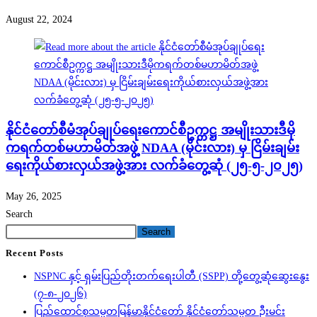
August 22, 2024
နိုင်ငံတော်စီမံအုပ်ချုပ်ရေးကောင်စီဥက္ကဋ္ဌ အမျိုးသားဒီမို
ကရက်တစ်မဟာမိတ်အဖွဲ့ NDAA (မိုင်းလား) မှ ငြိမ်းချမ်း
ရေးကိုယ်စားလှယ်အဖွဲ့အား လက်ခံတွေ့ဆုံ (၂၅-၅-၂၀၂၅)
May 26, 2025
Search
Search
Recent Posts
NSPNC နှင့် ရှမ်းပြည်တိုးတက်ရေးပါတီ (SSPP) တို့တွေ့ဆုံဆွေးနွေး
(၇-၈-၂၀၂၆)
ပြည်ထောင်စုသမ္မတမြန်မာနိုင်ငံတော် နိုင်ငံတော်သမ္မတ ဦးမင်း