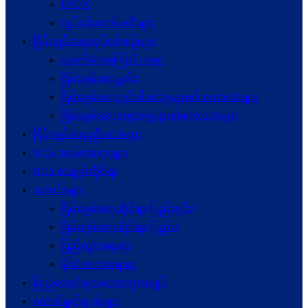
UPDJC
လုပ်ငန်းကော်မတီများ
ငြိမ်းချမ်းရေးလုပ်ငန်းစဉ်များ
နောက်ခံအကြောင်းအရာ
ငြိမ်းချမ်းရေးမူဝါဒ
ငြိမ်းချမ်းရေးတွင်ပါဝင်သူများ၏ စကားသံများ
ငြိမ်းချမ်းရေးအစုအဖွဲ့များ၏စကားသံများ
ငြိမ်းချမ်းရေးညီလာခံများ
NCA အခမ်းအနားများ
NCA စာချုပ်ဆိုင်ရာ
သတင်းများ
ငြိမ်းချမ်းရေးဆိုင်ရာ(ပြည်တွင်း)
ငြိမ်းချမ်းရေးဆိုင်ရာ(ပြည်ပ)
ပြည်တွင်းရေးရာ
နိုင်ငံတကာရေးရာ
ပြည်ထောင်စုသဘောတူစာချုပ်
ဆောင်ရွက်ချက်များ