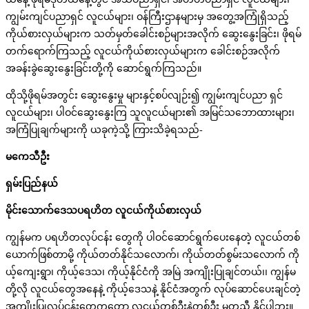
ကျွမ်းကျင်ပညာရှင် လူငယ်များ၊ ဝန်ကြီးဌာနများမှ အတွေ့အကြုံရှိသည့်
ကိုယ်စားလှယ်များက သတ်မှတ်ခေါင်းစဉ်များအလိုက် ဆွေးနွေးခြင်း၊ ဖိုရမ်
တက်ရောက်ကြသည့် လူငယ်ကိုယ်စားလှယ်များက ခေါင်းစဉ်အလိုက်
အခန်းခွဲဆွေးနွေးခြင်းတို့ကို ဆောင်ရွက်ကြသည်။
ထိုသို့ဖိုရမ်အတွင်း ဆွေးနွေးမှု များနှင့်စပ်လျဉ်း၍ ကျွမ်းကျင်ပညာ ရှင်
လူငယ်များ၊ ပါဝင်ဆွေးနွေးကြ သူလူငယ်များ၏ အမြင်သဘောထားများ၊
အကြံပြုချက်များကို ယခုကဲ့သို့ ကြားသိခဲ့ရသည်-
မကေသီဦး
ရှမ်းပြည်နယ်
မိုင်းသောက်ဒေသပရဟိတ
လူငယ်ကိုယ်စားလှယ်
ကျွန်မက ပရဟိတလုပ်ငန်း တွေကို ပါဝင်ဆောင်ရွက်ပေးနေတဲ့ လူငယ်တစ်
ယောက်ဖြစ်တာမို့ ကိုယ်တတ်နိုင်သလောက်၊ ကိုယ်တတ်စွမ်းသလောက် ကို
ယ့်ကျေးရွာ၊ ကိုယ့်ဒေသ၊ ကိုယ့်နိုင်ငံကို အမြဲ အကျိုးပြုချင်တယ်၊၊ ကျွန်မ
တို့လို လူငယ်တွေအနေနဲ့ ကိုယ့်ဒေသနဲ့ နိုင်ငံအတွက် လုပ်ဆောင်ပေးချင်တဲ့
အကျိုးပြုလုပ်ငန်းတွေကတော့ လူငယ်တစ်ဦးနဲ့တစ်ဦး မတူညီ နိုင်ပါဘူး။