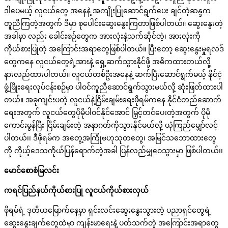
ဒါပေမယ့် လူငယ်တွေ အနေနဲ့ အကျိုးပြုဆောင်ရွက်ပေး ချင်တဲ့ဆန္ဒက
တူညီကြတဲ့အတွက် ဒီမှာ စုပေါင်းဆွေးနွေးကြတာဖြစ်ပါတယ်။ ဆွေးနွေးတဲ့
အခါမှာ လည်း ခေါင်းစဉ်တွေက အားလုံးနဲ့သက်ဆိုင်တဲ့၊ အားလုံးကို
ကိုယ်စားပြုတဲ့ အကြောင်းအရာတွေဖြစ်ပါတယ်။ ပြီးတော့ ဆွေးနွေးမှုရလဒ်
တွေကနေ လူငယ်တွေရဲ့အားနဲ့ ရှေ့ဆက်သွားနိုင်ဖို့ အဓိကထားတယ်လို့
နားလည်ထားပါတယ်။ လူငယ်တစ်ဦးအနေနဲ့ ဆက်ပြီးဆောင်ရွက်မယ့် နိုင်ငံ့
ဖွံ့ဖြိုးရေးလုပ်ငန်းစဉ်မှာ ပါဝင်ကူညီဆောင်ရွက်သွားမယ်လို့ ဆုံးဖြတ်ထားပါ
တယ်။ အခုကျင်းပတဲ့ လူငယ်နဲ့ငြိမ်းချမ်းရေးဖိုရမ်ကနေ နိုင်ငံတည်ဆောက်
ရေးအတွက် လူငယ်တွေပိုမိုပါဝင်နိုင်အောင် မြှင့်တင်ပေးတဲ့အတွက် ပိုမို
ကောင်းမွန်ပြီး ငြိမ်းချမ်းတဲ့ အနာဂတ်ကိုသွားနိုင်မယ်လို့ ယုံကြည်မျှော်လင့်
ပါတယ်၊၊ ဒီဖိုရမ်က အတွေ့အကြုံဗဟုသုတတွေ၊ အမြင်သဘောထားတွေ
ကို ကိုယ့်ဒေသကိုယ်ပြန်ရောက်တဲ့အခါ ပြန်လည်မျှဝေသွားမှာ ဖြစ်ပါတယ်၊၊
မောင်စောစံမြလင်း
ကရင်ပြည်နယ်ကိုယ်စားပြု
လူငယ်ကိုယ်စားလှယ်
ဖိုရမ်ရဲ့ ဒုတိယမြောက်နေ့မှာ ရှင်းလင်းဆွေးနွေးသွားတဲ့ ပညာရှင်တွေရဲ့
ဆွေးနွေးချက်တွေထဲမှာ ကျန်းမာရေးနဲ့ ပတ်သက်တဲ့ အကြောင်းအရာတွေ