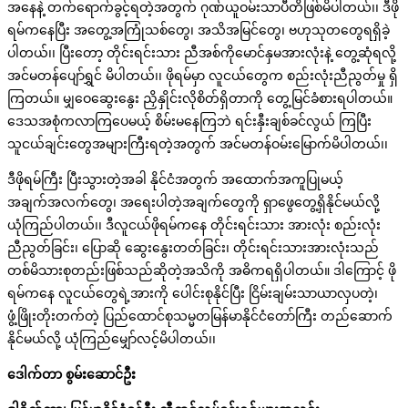
အနေနဲ့ တက်ရောက်ခွင့်ရတဲ့အတွက် ဂုဏ်ယူဝမ်းသာပီတိဖြစ်မိပါတယ်၊၊ ဒီဖို
ရမ်ကနေပြီး အတွေ့အကြုံသစ်တွေ၊ အသိအမြင်တွေ၊ ဗဟုသုတတွေရရှိခဲ့
ပါတယ်၊၊ ပြီးတော့ တိုင်းရင်းသား ညီအစ်ကိုမောင်နှမအားလုံးနဲ့ တွေ့ဆုံရလို့
အင်မတန်ပျော်ရွှင် မိပါတယ်၊၊ ဖိုရမ်မှာ လူငယ်တွေက စည်းလုံးညီညွတ်မှု ရှိ
ကြတယ်။ မျှဝေဆွေးနွေး ညှိနှိုင်းလိုစိတ်ရှိတာကို တွေ့မြင်ခံစားရပါတယ်။
ဒေသအစုံကလာကြပေမယ့် စိမ်းမနေကြဘဲ ရင်းနှီးချစ်ခင်လွယ် ကြပြီး
သူငယ်ချင်းတွေအများကြီးရတဲ့အတွက် အင်မတန်ဝမ်းမြောက်မိပါတယ်၊၊
ဒီဖိုရမ်ကြီး ပြီးသွားတဲ့အခါ နိုင်ငံအတွက် အထောက်အကူပြုမယ့်
အချက်အလက်တွေ၊ အရေးပါတဲ့အချက်တွေကို ရှာဖွေတွေ့ရှိနိုင်မယ်လို့
ယုံကြည်ပါတယ်၊၊ ဒီလူငယ်ဖိုရမ်ကနေ တိုင်းရင်းသား အားလုံး စည်းလုံး
ညီညွတ်ခြင်း၊ ပြောဆို ဆွေးနွေးတတ်ခြင်း၊ တိုင်းရင်းသားအားလုံးသည်
တစ်မိသားစုတည်းဖြစ်သည်ဆိုတဲ့အသိကို အဓိကရရှိပါတယ်။ ဒါကြောင့် ဖို
ရမ်ကနေ လူငယ်တွေရဲ့အားကို ပေါင်းစုနိုင်ပြီး ငြိမ်းချမ်းသာယာလှပတဲ့၊
ဖွံ့ဖြိုးတိုးတက်တဲ့ ပြည်ထောင်စုသမ္မတမြန်မာနိုင်ငံတော်ကြီး တည်ဆောက်
နိုင်မယ်လို့ ယုံကြည်မျှော်လင့်မိပါတယ်၊၊
ဒေါက်တာ စွမ်းဆောင်ဦး