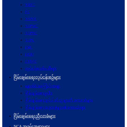
NRPC
PC
NSPCC
NSPWC
NSPNC
NSPC
JMC
JICM
UPDJC
လုပ်ငန်းကော်မတီများ
ငြိမ်းချမ်းရေးလုပ်ငန်းစဉ်များ
နောက်ခံအကြောင်းအရာ
ငြိမ်းချမ်းရေးမူဝါဒ
ငြိမ်းချမ်းရေးတွင်ပါဝင်သူများ၏ စကားသံများ
ငြိမ်းချမ်းရေးအစုအဖွဲ့များ၏စကားသံများ
ငြိမ်းချမ်းရေးညီလာခံများ
NCA အခမ်းအနားများ