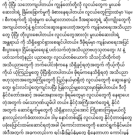
ကို ပိုပြီး သဘောကျပါတယ်။ ကျွန်တော်တို့လို လူငယ်တွေက မူးယစ်
ဆေးဝါးရဲ့ ခြိမ်းခြောက်မှုကို ခံစားနေရပါတယ်။ လူငယ်တွေကြားထဲမှာ Vape
၊ စီးကရက်တို့ သုံးစွဲမှုက ပေါများလာတယ်။ ဒီအရာတွေရဲ့ ဆိုးကျိုးတွေကို
အကျယ်တဝင့်နဲ့ ရှင်းလင်းဆွေးနွေးပေးတဲ့အတွက် ကျန်းမာရေးအသိပညာ
တွေ ပိုပြီး တိုးပွားစေပါတယ်။ လူငယ်တွေအားလုံး မူးယစ်ဆေးဝါးရဲ့
အန္တရာယ် ကို သိရှိရှောင်ရှားစေချင်ပါတယ်။ ဒီဖိုရမ်မှာ ကျန်းမာရေးအပြင်
စီးပွားရေး၊ ငြိမ်းချမ်းရေးနဲ့ ပတ်သက်တဲ့အသိပညာဗဟုသုတတွေ၊ AI နဲ့
ပတ်သက်တဲ့နည်း ပညာတွေ၊ လူငယ်တစ်ယောက် သိသင့်သိထိုက်တဲ့
အသိပညာတွေကို ဘက်ပေါင်းစုံကနေ သိရှိခွင့်ရတဲ့အတွက် ကိုယ့်ကိုယ်
ကိုယ် ယုံကြည်မှုတွေ ပိုပြီးရှိလာပါတယ်။ ဖိုရမ်ကနေသိရှိရတဲ့ အသိပညာ
ဗဟုသုတအတွေ့အကြုံတွေကို ပြည်နယ်မှာရှိတဲ့ လူငယ်တွေကို ဆွေးနွေးပွဲ
တွေ၊ ရှင်းလင်းပွဲတွေကျင်းပပြီး ပြန်လည်မျှဝေသွားမှာဖြစ်ပါတယ်။ ဒီလို
နိုင်ငံတော်အဆင့် အခမ်းအနားတွေ၊ ဖိုရမ်တွေမှာ လူငယ်တွေကို နေရာပေး
တဲ့အတွက် ဝမ်းသာဂုဏ်ယူမိပါ တယ်။ နိုင်ငံ့အကြီးအကဲတွေရဲ့ နိုင်ငံ
အတွက် ဆောင်ရွက်မှုတွေကို သိရှိနားလည်အောင် ကြိုးစားကြရမယ်လို့
နားလည်လက်ခံထားတယ်။ ဒါမှ နောင်တစ်ချိန် လူငယ်တွေ နိုင်ငံ့တာဝန်တွေ
ပခုံးပြောင်းထမ်းဆောင်ရတဲ့အခါ ပိုကောင်းတာတွေကို ဆောင်ရွက်နိုင်မယ်။
အဲဒီအတွက် အခုကတည်းက ရင်းနှီးမြှုပ်နှံမှုတွေ ရှိနေတာဟာ ကောင်းမွန်