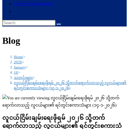
Toggle website search
Blog
Home
>
2026
>
January
>
16
>
သတင်းများ
>
လူငယ်ငြိမ်းချမ်းရေးဖိုရမ် ၂၀၂၆ သို့တက်ရောက်လာသည့် လူငယ်များ၏
ရင်တွင်းစကားသံများ (၁၄-၁-၂၀၂၆)
လူငယ်ငြိမ်းချမ်းရေးဖိုရမ် ၂၀၂၆ သို့တက်
ရောက်လာသည့် လူငယ်များ၏ ရင်တွင်းစကားသံ