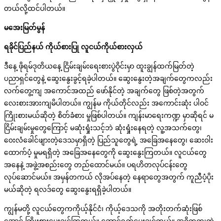
တယ်လို့ထင်ပါတယ်။
မအေးမြတ်မွန်
ရခိုင်ပြည်နယ် ကိုယ်စားပြု
လူငယ်ကိုယ်စားလှယ်
ဒီနေ့ ဖိုရမ်ဒုတိယနေ့ ငြိမ်းချမ်းရေးစားပွဲဝိုင်းမှာ ထူးချွန်ထက်မြတ်တဲ့
ပညာရှင်တွေနဲ့ ဆွေးနွေးခွင့်ရခဲ့ပါတယ်။ ဆွေးနွေးတဲ့အချက်တွေကလည်း
လက်တွေ့ကျ အကောင်အထည် ဖော်နိုင်တဲ့ အချက်တွေ ဖြစ်တဲ့အတွက်
လေးစားအားကျမိပါတယ်။ ကျွန်မ ကိုယ်တိုင်လည်း အကောင်းဆုံး ပါဝင်
ကြိုးစားမယ်ဆိုတဲ့ စိတ်ခံစား မှုဖြစ်ပါတယ်။ ကျန်းမာရေးကဏ္ဍ မှာဆိုရင် မ
ငြိမ်းချမ်းမှုတွေကြောင့် မဆုံးရှုံးသင့်ဘဲ ဆုံးရှုံးနေရတဲ့ လူ့အသက်တွေ၊
ဝေးလံခေါင်ဖျားတဲ့ဒေသမှာရှိတဲ့ ပြည်သူတွေရဲ့ အခြေအနေတွေ၊ ဆေးဝါး
ထောက်ပံ့ မှုမရရှိတဲ့ အခြေအနေတွေကို ဆွေးနွေးကြတယ်။ လူငယ်တွေ
အနေနဲ့ အဖွဲ့အစည်းတွေ တည်ထောင်မယ်။ ပရဟိတလုပ်ငန်းတွေ
လုပ်ဆောင်မယ်။ အမှန်တကယ် လိုအပ်နေတဲ့ နေရာတွေအတွက် ကူညီပံ့ပိုး
မယ်ဆိုတဲ့ ရလဒ်တွေ ဆွေးနွေးရရှိခဲ့ပါတယ်။
ကျွန်မတို့ လူငယ်တွေကကိုယ့်နိုင်ငံ၊ ကိုယ့်ဒေသကို အတိုးတက်ဆုံးဖြစ်