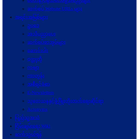
စေတနာ့ဝန်ထမ်းအဖွဲ့အစည်းများ
ဆက်စပ် Website URLs များ
အရင်းအမြစ်များ
ဥပဒေ
အသိပညာပေး
ဆက်စပ်စာအုပ်များ
ဆောင်းပါး
ဝတ္ထုတို
ကဗျာ
ကာတွန်း
အစီရင်ခံစာ
E-Newsletters
သုတေသနနှင့်ဖွံ့ဖြိုးတိုးတက်ရေးဆိုင်ရာ
Acronyms
ပြည်သူ့အသံ
ငြိမ်းချမ်းရေး Wiki
ဆက်သွယ်ရန်