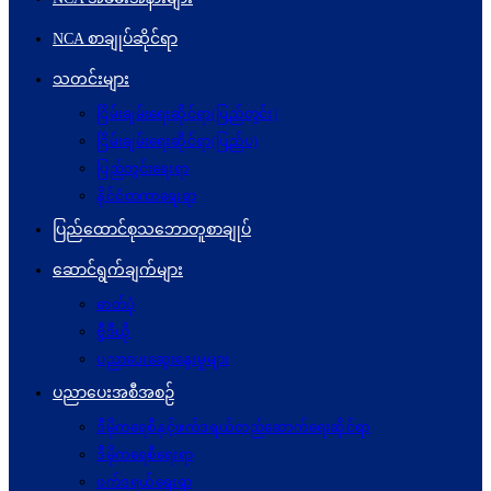
NCA စာချုပ်ဆိုင်ရာ
သတင်းများ
ငြိမ်းချမ်းရေးဆိုင်ရာ(ပြည်တွင်း)
ငြိမ်းချမ်းရေးဆိုင်ရာ(ပြည်ပ)
ပြည်တွင်းရေးရာ
နိုင်ငံတကာရေးရာ
ပြည်ထောင်စုသဘောတူစာချုပ်
ဆောင်ရွက်ချက်များ
ဓာတ်ပုံ
ဗွီဒီယို
ပညာပေးဆွေးနွေးမှုများ
ပညာပေးအစီအစဉ်
ဒီမိုကရေစီနှင့်ဖက်ဒရယ်တည်ဆောက်ရေးဆိုင်ရာ
ဒီမိုကရေစီရေးရာ
ဖက်ဒရယ်ရေးရာ