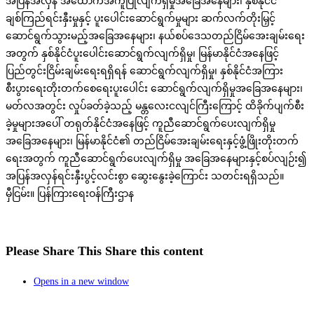
အပြန်အလှန် အထောက်အကူပြုလျက်ရှိမှုအခြေအနေများ၊ နှစ်နိုင်ငံ
ချစ်ကြည်ရင်းနှီးမှုနှင့် ပူးပေါင်းဆောင်ရွက်မှုများ ဆက်လက်တိုးမြှင့်
ဆောင်ရွက်သွားမည့်အခြေအနေများ၊ နယ်စပ်ဒေသတည်ငြိမ်အေးချမ်းရေး
အတွက် နှစ်နိုင်ငံပူးပေါင်းဆောင်ရွက်လျက်ရှိမှု၊ မြန်မာနိုင်ငံအနေဖြင့်
ပြည်တွင်းငြိမ်းချမ်းရေးရရှိရန် ဆောင်ရွက်လျက်ရှိမှု၊ နှစ်နိုင်ငံအကြား
စီးပွားရေးတိုးတက်စေရေးပူးပေါင်း ဆောင်ရွက်လျက်ရှိမှုအခြေအနေများ၊
မတ်လအတွင်း လှုပ်ခတ်ခဲ့သည့် မန္တလေးငလျင်ကြီးကြောင့် ထိခိုက်ပျက်စီး
ခဲ့မှုများအပေါ် တရုတ်နိုင်ငံအနေဖြင့် ကူညီဆောင်ရွက်ပေးလျက်ရှိမှု
အခြေအနေများ၊ မြန်မာနိုင်ငံ၏ တည်ငြိမ်အေးချမ်းရေးနှင့်ဖွံ့ဖြိုးတိုးတက်
ရေးအတွက် ကူညီဆောင်ရွက်ပေးလျက်ရှိမှု အခြေအနေများနှင့်စပ်လျဉ်း၍
အပြန်အလှန်ရင်းနှီးပွင့်လင်းစွာ ဆွေးနွေးခဲ့ကြောင်း သတင်းရရှိသည်။
မှီငြမ်း။ ပြန်ကြားရေးဝန်ကြီးဌာန
Please Share This
Share this content
Opens in a new window