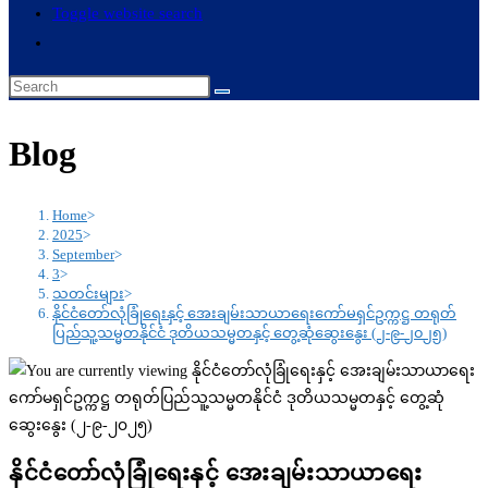
Toggle website search
Blog
Home
>
2025
>
September
>
3
>
သတင်းများ
>
နိုင်ငံတော်လုံခြုံရေးနှင့် အေးချမ်းသာယာရေးကော်မရှင်ဥက္ကဋ္ဌ တရုတ်
ပြည်သူ့သမ္မတနိုင်ငံ ဒုတိယသမ္မတနှင့် တွေ့ဆုံဆွေးနွေး (၂-၉-၂၀၂၅)
နိုင်ငံတော်လုံခြုံရေးနှင့် အေးချမ်းသာယာရေး