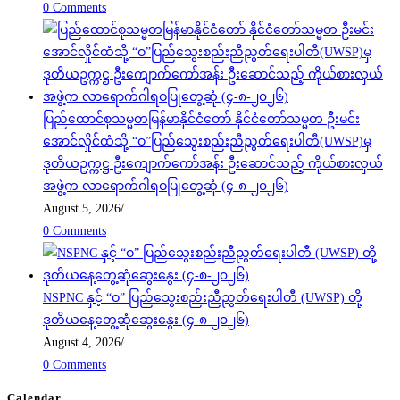
0 Comments
ပြည်ထောင်စုသမ္မတမြန်မာနိုင်ငံတော် နိုင်ငံတော်သမ္မတ ဦးမင်း
အောင်လှိုင်ထံသို့ “ဝ”ပြည်သွေးစည်းညီညွတ်ရေးပါတီ(UWSP)မှ
ဒုတိယဥက္ကဋ္ဌ ဦးကျောက်ကော်အန်း ဦးဆောင်သည့် ကိုယ်စားလှယ်
အဖွဲ့က လာရောက်ဂါရဝပြုတွေ့ဆုံ (၄-၈-၂၀၂၆)
August 5, 2026
/
0 Comments
NSPNC နှင့် “ဝ” ပြည်သွေးစည်းညီညွတ်ရေးပါတီ (UWSP) တို့
ဒုတိယနေ့တွေ့ဆုံဆွေးနွေး (၄-၈-၂၀၂၆)
August 4, 2026
/
0 Comments
Calendar