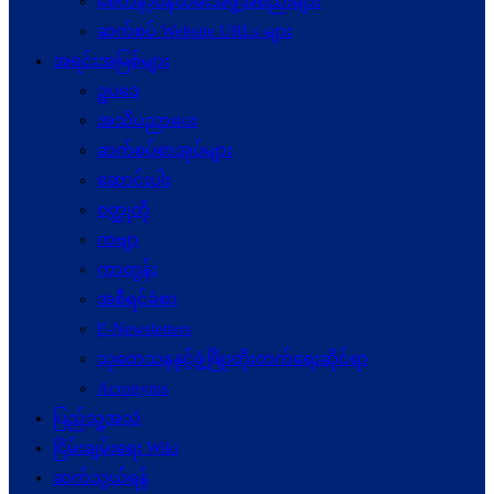
စေတနာ့ဝန်ထမ်းအဖွဲ့အစည်းများ
ဆက်စပ် Website URLs များ
အရင်းအမြစ်များ
ဥပဒေ
အသိပညာပေး
ဆက်စပ်စာအုပ်များ
ဆောင်းပါး
ဝတ္ထုတို
ကဗျာ
ကာတွန်း
အစီရင်ခံစာ
E-Newsletters
သုတေသနနှင့်ဖွံ့ဖြိုးတိုးတက်ရေးဆိုင်ရာ
Acronyms
ပြည်သူ့အသံ
ငြိမ်းချမ်းရေး Wiki
ဆက်သွယ်ရန်