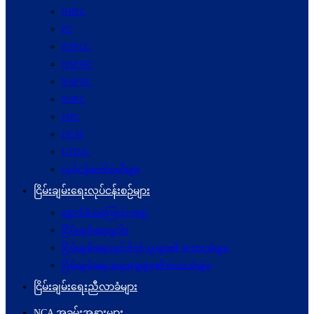
NRPC
PC
NSPCC
NSPWC
NSPNC
NSPC
JMC
JICM
UPDJC
လုပ်ငန်းကော်မတီများ
ငြိမ်းချမ်းရေးလုပ်ငန်းစဉ်များ
နောက်ခံအကြောင်းအရာ
ငြိမ်းချမ်းရေးမူဝါဒ
ငြိမ်းချမ်းရေးတွင်ပါဝင်သူများ၏ စကားသံများ
ငြိမ်းချမ်းရေးအစုအဖွဲ့များ၏စကားသံများ
ငြိမ်းချမ်းရေးညီလာခံများ
NCA အခမ်းအနားများ