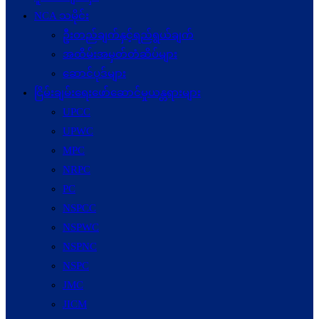
NCA သမိုင်း
ဦးတည်ချက်နှင့်ရည်ရွယ်ချက်
အထိမ်းအမှတ်တံဆိပ်များ
ဆောင်ပုဒ်များ
ငြိမ်းချမ်းရေးဖော်‌ဆောင်မှုယန္တရားများ
UPCC
UPWC
MPC
NRPC
PC
NSPCC
NSPWC
NSPNC
NSPC
JMC
JICM