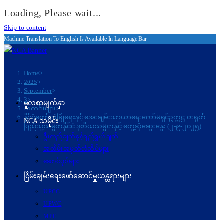
Loading, Please wait...
Skip to content
Machine Translation To English Is Available In Language Bar
Home
>
2025
>
September
>
3
>
မူလစာမျက်နှာ
သတင်းများ
>
နိုင်ငံတော်လုံခြုံရေးနှင့် အေးချမ်းသာယာရေးကော်မရှင်ဥက္ကဋ္ဌ တရုတ်
NCA သမိုင်း
ပြည်သူ့သမ္မတနိုင်ငံ ဒုတိယသမ္မတနှင့် တွေ့ဆုံဆွေးနွေး (၂-၉-၂၀၂၅)
ဦးတည်ချက်နှင့်ရည်ရွယ်ချက်
အထိမ်းအမှတ်တံဆိပ်များ
ဆောင်ပုဒ်များ
ငြိမ်းချမ်းရေးဖော်‌ဆောင်မှုယန္တရားများ
UPCC
UPWC
MPC