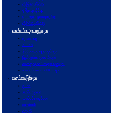
လုံခြုံရေးဆိုင်ရာ
ဖွံဖြိုးရေးဆိုင်ရာ
ပဋိပက္ခ‌ဖြေရှင်းရေးဆိုင်ရာ
ယုံကြည်မှုဆိုင်ရာ
ဆက်စပ်အဖွဲ့အစည်းများ
ကုလသမဂ္ဂ
ASEAN
နိုင်ငံတကာအဖွဲ့အစည်းများ
ပြည်တွင်းအဖွဲ့အစည်းများ
စေတနာ့ဝန်ထမ်းအဖွဲ့အစည်းများ
ဆက်စပ် Website URLs များ
အရင်းအမြစ်များ
ဥပဒေ
အသိပညာပေး
ဆက်စပ်စာအုပ်များ
ဆောင်းပါး
ဝတ္ထုတို