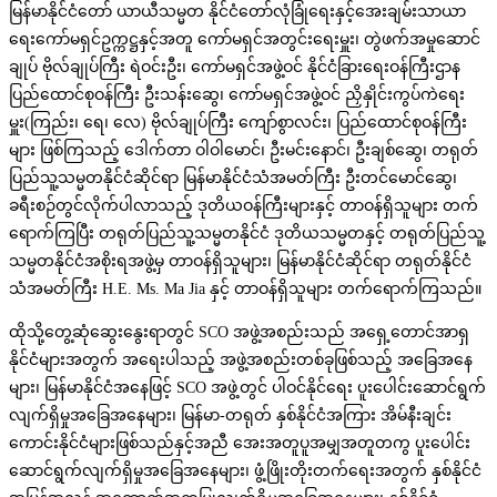
မြန်မာနိုင်ငံတော် ယာယီသမ္မတ နိုင်ငံတော်လုံခြုံရေးနှင့်အေးချမ်းသာယာ
ရေးကော်မရှင်ဥက္ကဋ္ဌနှင့်အတူ ကော်မရှင်အတွင်းရေးမှူး၊ တွဲဖက်အမှုဆောင်
ချုပ် ဗိုလ်ချုပ်ကြီး ရဲဝင်းဦး၊ ကော်မရှင်အဖွဲ့ဝင် နိုင်ငံခြားရေးဝန်ကြီးဌာန
ပြည်ထောင်စုဝန်ကြီး ဦးသန်းဆွေ၊ ကော်မရှင်အဖွဲ့ဝင် ညှိနှိုင်းကွပ်ကဲရေး
မှူး(ကြည်း၊ ရေ၊ လေ) ဗိုလ်ချုပ်ကြီး ကျော်စွာလင်း၊ ပြည်ထောင်စုဝန်ကြီး
များ ဖြစ်ကြသည့် ဒေါက်တာ ဝါဝါမောင်၊ ဦးမင်းနောင်၊ ဦးချစ်ဆွေ၊ တရုတ်
ပြည်သူ့သမ္မတနိုင်ငံဆိုင်ရာ မြန်မာနိုင်ငံသံအမတ်ကြီး ဦးတင်မောင်ဆွေ၊
ခရီးစဉ်တွင်လိုက်ပါလာသည့် ဒုတိယဝန်ကြီးများနှင့် တာဝန်ရှိသူများ တက်
ရောက်ကြပြီး တရုတ်ပြည်သူ့သမ္မတနိုင်ငံ ဒုတိယသမ္မတနှင့် တရုတ်ပြည်သူ့
သမ္မတနိုင်ငံအစိုးရအဖွဲ့မှ တာဝန်ရှိသူများ၊ မြန်မာနိုင်ငံဆိုင်ရာ တရုတ်နိုင်ငံ
သံအမတ်ကြီး H.E. Ms. Ma Jia နှင့် တာဝန်ရှိသူများ တက်ရောက်ကြသည်။
ထိုသို့တွေ့ဆုံဆွေးနွေးရာတွင် SCO အဖွဲ့အစည်းသည် အရှေ့တောင်အာရှ
နိုင်ငံများအတွက် အရေးပါသည့် အဖွဲ့အစည်းတစ်ခုဖြစ်သည့် အခြေအနေ
များ၊ မြန်မာနိုင်ငံအနေဖြင့် SCO အဖွဲ့တွင် ပါဝင်နိုင်ရေး ပူးပေါင်းဆောင်ရွက်
လျက်ရှိမှုအခြေအနေများ၊ မြန်မာ-တရုတ် နှစ်နိုင်ငံအကြား အိမ်နီးချင်း
ကောင်းနိုင်ငံများဖြစ်သည်နှင့်အညီ အေးအတူပူအမျှအတူတကွ ပူးပေါင်း
ဆောင်ရွက်လျက်ရှိမှုအခြေအနေများ၊ ဖွံ့ဖြိုးတိုးတက်ရေးအတွက် နှစ်နိုင်ငံ