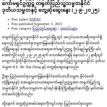
ကော်မရှင်ဥက္ကဋ္ဌ တရုတ်ပြည်သူ့သမ္မတနိုင်ငံ
ဒုတိယသမ္မတနှင့် တွေ့ဆုံဆွေးနွေး (၂-၉-၂၀၂၅)
Post author:
NSPNC
Post published:
September 3, 2025
Post category:
ပြည်တွင်းရေးရာ
/
သတင်းများ
တရုတ်ပြည်သူ့သမ္မတနိုင်ငံ ပေကျင်းမြို့တွင် အလုပ်သဘောခရီးရောက်ရှိ
နေသည့် ပြည်ထောင်စုသမ္မတမြန်မာနိုင်ငံတော် ယာယီသမ္မတ နိုင်ငံတော်
လုံခြုံရေးနှင့် အေးချမ်းသာယာရေးကော်မရှင်ဥက္ကဋ္ဌ ဗိုလ်ချုပ်မှူးကြီး မင်း
အောင်လှိုင်သည် ၂-၉-၂၀၂၅ ရက် ဒေသစံတော်ချိန် နေလယ် ၁၂ နာရီတွင်
ကျောက်ယွိထိုင်နိုင်ငံတော်ဧည့်ဂေဟာ၌ တရုတ်ပြည်သူ့သမ္မတနိုင်ငံ၊ ဒုတိယ
သမ္မတ H.E. Mr. Han Zheng နှင့် တွေ့ဆုံဆွေးနွေးသည်။
ဦးစွာ ပြည်ထောင်စုသမ္မတမြန်မာနိုင်ငံတော်ယာယီသမ္မတ နိုင်ငံတော်
လုံခြုံရေးနှင့် အေးချမ်းသာယာရေးကော်မရှင်ဥက္ကဋ္ဌအား တရုတ်ပြည်သူ့
သမ္မတနိုင်ငံ ဒုတိယသမ္မတက ရင်းရင်းနှီးနှီးကြိုဆိုနှုတ်ဆက်ပြီး မှတ်တမ်း
တင်ဓာတ်ပုံရိုက်သည်။
ထို့နောက် တွေ့ဆုံပွဲအခမ်းအနားကိုကျင်းပရာ ပြည်ထောင်စုသမ္မတ