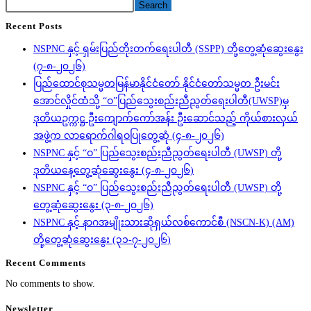
Search
Recent Posts
NSPNC နှင့် ရှမ်းပြည်တိုးတက်ရေးပါတီ (SSPP) တို့တွေ့ဆုံဆွေးနွေး
(၇-၈-၂၀၂၆)
ပြည်ထောင်စုသမ္မတမြန်မာနိုင်ငံတော် နိုင်ငံတော်သမ္မတ ဦးမင်း
အောင်လှိုင်ထံသို့ “ဝ”ပြည်သွေးစည်းညီညွတ်ရေးပါတီ(UWSP)မှ
ဒုတိယဥက္ကဋ္ဌ ဦးကျောက်ကော်အန်း ဦးဆောင်သည့် ကိုယ်စားလှယ်
အဖွဲ့က လာရောက်ဂါရဝပြုတွေ့ဆုံ (၄-၈-၂၀၂၆)
NSPNC နှင့် “ဝ” ပြည်သွေးစည်းညီညွတ်ရေးပါတီ (UWSP) တို့
ဒုတိယနေ့တွေ့ဆုံဆွေးနွေး (၄-၈-၂၀၂၆)
NSPNC နှင့် “ဝ” ပြည်သွေးစည်းညီညွတ်ရေးပါတီ (UWSP) တို့
တွေ့ဆုံဆွေးနွေး (၃-၈-၂၀၂၆)
NSPNC နှင့် နာဂအမျိုးသားဆိုရှယ်လစ်ကောင်စီ (NSCN-K) (AM)
တို့တွေ့ဆုံဆွေးနွေး (၃၁-၇-၂၀၂၆)
Recent Comments
No comments to show.
Newsletter