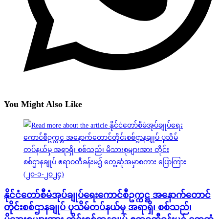
You Might Also Like
နိုင်ငံတော်စီမံအုပ်ချုပ်ရေးကောင်စီဥက္ကဋ္ဌ အနောက်တောင်
တိုင်းစစ်ဌာနချုပ် ပုသိမ်တပ်နယ်မှ အရာရှိ၊ စစ်သည်၊