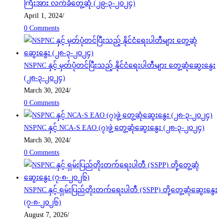
ကြီးအား လက်ခံတွေ့ဆုံ (၂၉-၃-၂၀၂၄)
April 1, 2024
/
0 Comments
NSPNC နှင့် မှတ်ပုံတင်ပြီးသည့် နိုင်ငံရေးပါတီများ တွေ့ဆုံဆွေးနွေး
(၂၈-၃-၂၀၂၄)
March 30, 2024
/
0 Comments
NSPNC နှင့် NCA-S EAO (၇)ဖွဲ့ တွေ့ဆုံဆွေးနွေး (၂၈-၃-၂၀၂၄)
March 30, 2024
/
0 Comments
NSPNC နှင့် ရှမ်းပြည်တိုးတက်ရေးပါတီ (SSPP) တို့တွေ့ဆုံဆွေးနွေး
(၇-၈-၂၀၂၆)
August 7, 2026
/