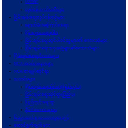
UPDJC
လုပ်ငန်းကော်မတီများ
ငြိမ်းချမ်းရေးလုပ်ငန်းစဉ်များ
နောက်ခံအကြောင်းအရာ
ငြိမ်းချမ်းရေးမူဝါဒ
ငြိမ်းချမ်းရေးတွင်ပါဝင်သူများ၏ စကားသံများ
ငြိမ်းချမ်းရေးအစုအဖွဲ့များ၏စကားသံများ
ငြိမ်းချမ်းရေးညီလာခံများ
NCA အခမ်းအနားများ
NCA စာချုပ်ဆိုင်ရာ
သတင်းများ
ငြိမ်းချမ်းရေးဆိုင်ရာ(ပြည်တွင်း)
ငြိမ်းချမ်းရေးဆိုင်ရာ(ပြည်ပ)
ပြည်တွင်းရေးရာ
နိုင်ငံတကာရေးရာ
ပြည်ထောင်စုသဘောတူစာချုပ်
ဆောင်ရွက်ချက်များ