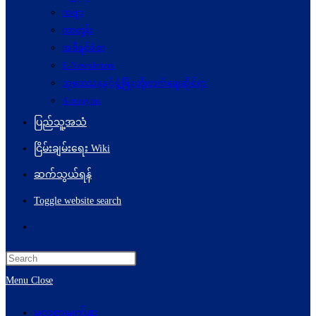
ကဗျာ
ကာတွန်း
အစီရင်ခံစာ
E-Newsletters
သုတေသနနှင့်ဖွံ့ဖြိုးတိုးတက်ရေးဆိုင်ရာ
Acronyms
ပြည်သူ့အသံ
ငြိမ်းချမ်းရေး Wiki
ဆက်သွယ်ရန်
Toggle website search
Menu
Close
မူလစာမျက်နှာ