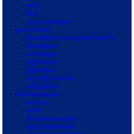
ဓာတ်ပုံ
ဗွီဒီယို
ပညာပေးဆွေးနွေးမှုများ
ပညာပေးအစီအစဉ်
ဒီမိုကရေစီနှင့်ဖက်ဒရယ်တည်ဆောက်ရေးဆိုင်ရာ
ဒီမိုကရေစီရေးရာ
ဖက်ဒရယ်ရေးရာ
လုံခြုံရေးဆိုင်ရာ
ဖွံဖြိုးရေးဆိုင်ရာ
ပဋိပက္ခ‌ဖြေရှင်းရေးဆိုင်ရာ
ယုံကြည်မှုဆိုင်ရာ
ဆက်စပ်အဖွဲ့အစည်းများ
ကုလသမဂ္ဂ
ASEAN
နိုင်ငံတကာအဖွဲ့အစည်းများ
ပြည်တွင်းအဖွဲ့အစည်းများ