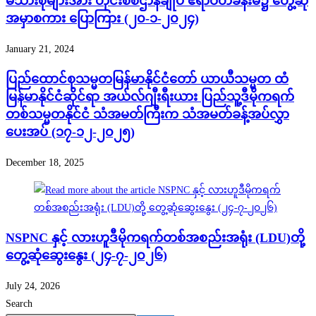
မိသားစုများအား တိုင်းစစ်ဌာနချုပ် ဧရာဝတီခန်းမ၌ တွေ့ဆုံ
အမှာစကား ပြောကြား (၂၀-၁-၂၀၂၄)
January 21, 2024
ပြည်ထောင်စုသမ္မတမြန်မာနိုင်ငံတော် ယာယီသမ္မတ ထံ
မြန်မာနိုင်ငံဆိုင်ရာ အယ်လ်ဂျီးရီးယား ပြည်သူ့ဒီမိုကရက်
တစ်သမ္မတနိုင်ငံ သံအမတ်ကြီးက သံအမတ်ခန့်အပ်လွှာ
ပေးအပ် (၁၇-၁၂-၂၀၂၅)
December 18, 2025
NSPNC နှင့် လားဟူဒီမိုကရက်တစ်အစည်းအရုံး (LDU)တို့
တွေ့ဆုံဆွေးနွေး (၂၄-၇-၂၀၂၆)
July 24, 2026
Search