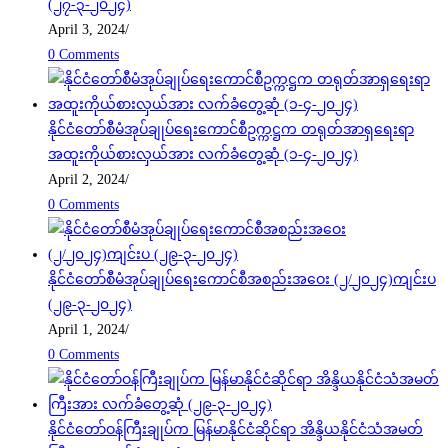
(၂၇-၃-၂၀၂၄)
April 3, 2024
/
0 Comments
နိုင်ငံတော်စီမံအုပ်ချုပ်ရေးကောင်စီဥက္ကဋ္ဌက တရုတ်အာရှရေးရာ
အထူးကိုယ်စားလှယ်အား လက်ခံတွေ့ဆုံ (၁-၄-၂၀၂၄)
April 2, 2024
/
0 Comments
နိုင်ငံတော်စီမံအုပ်ချုပ်ရေးကောင်စီအစည်းအဝေး (၂/၂၀၂၄)ကျင်းပ
(၂၉-၃-၂၀၂၄)
April 1, 2024
/
0 Comments
နိုင်ငံတော်ဝန်ကြီးချုပ်က မြန်မာနိုင်ငံဆိုင်ရာ အိန္ဒိယနိုင်ငံသံအမတ်