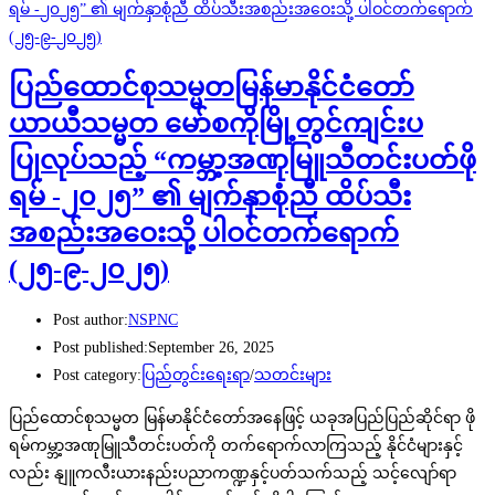
ပြည်ထောင်စုသမ္မတမြန်မာနိုင်ငံတော်
ယာယီသမ္မတ မော်စကိုမြို့တွင်ကျင်းပ
ပြုလုပ်သည့် “ကမ္ဘာ့အဏုမြူသီတင်းပတ်ဖို
ရမ် -၂၀၂၅” ၏ မျက်နှာစုံညီ ထိပ်သီး
အစည်းအဝေးသို့ ပါဝင်တက်ရောက်
(၂၅-၉-၂၀၂၅)
Post author:
NSPNC
Post published:
September 26, 2025
Post category:
ပြည်တွင်းရေးရာ
/
သတင်းများ
ပြည်ထောင်စုသမ္မတ မြန်မာနိုင်ငံတော်အနေဖြင့် ယခုအပြည်ပြည်ဆိုင်ရာ ဖို
ရမ်ကမ္ဘာ့အဏုမြူသီတင်းပတ်ကို တက်ရောက်လာကြသည့် နိုင်ငံများနှင့်
လည်း နျူကလီးယားနည်းပညာကဏ္ဍနှင့်ပတ်သက်သည့် သင့်လျော်ရာ