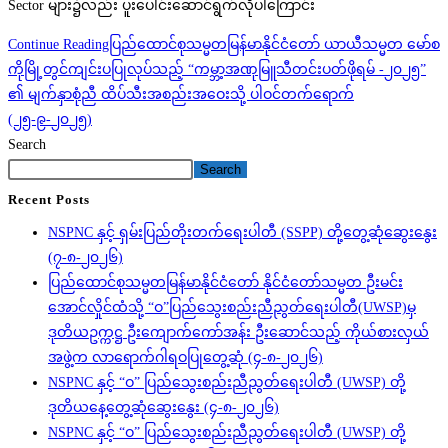
Sector များ၌လည်း ပူးပေါင်းဆောင်ရွက်လိုပါကြောင်း
Continue Reading
ပြည်ထောင်စုသမ္မတမြန်မာနိုင်ငံတော် ယာယီသမ္မတ မော်စ
ကိုမြို့တွင်ကျင်းပပြုလုပ်သည့် “ကမ္ဘာ့အဏုမြူသီတင်းပတ်ဖိုရမ် -၂၀၂၅”
၏ မျက်နှာစုံညီ ထိပ်သီးအစည်းအဝေးသို့ ပါဝင်တက်ရောက်
(၂၅-၉-၂၀၂၅)
Search
Search
Recent Posts
NSPNC နှင့် ရှမ်းပြည်တိုးတက်ရေးပါတီ (SSPP) တို့တွေ့ဆုံဆွေးနွေး
(၇-၈-၂၀၂၆)
ပြည်ထောင်စုသမ္မတမြန်မာနိုင်ငံတော် နိုင်ငံတော်သမ္မတ ဦးမင်း
အောင်လှိုင်ထံသို့ “ဝ”ပြည်သွေးစည်းညီညွတ်ရေးပါတီ(UWSP)မှ
ဒုတိယဥက္ကဋ္ဌ ဦးကျောက်ကော်အန်း ဦးဆောင်သည့် ကိုယ်စားလှယ်
အဖွဲ့က လာရောက်ဂါရဝပြုတွေ့ဆုံ (၄-၈-၂၀၂၆)
NSPNC နှင့် “ဝ” ပြည်သွေးစည်းညီညွတ်ရေးပါတီ (UWSP) တို့
ဒုတိယနေ့တွေ့ဆုံဆွေးနွေး (၄-၈-၂၀၂၆)
NSPNC နှင့် “ဝ” ပြည်သွေးစည်းညီညွတ်ရေးပါတီ (UWSP) တို့