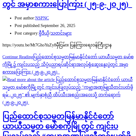
တွင် အမှာစကားပြောကြား (၂၅-၉-၂၀၂၅)
Post author:
NSPNC
Post published:
September 26, 2025
Post category:
ဗွီဒီယို
/
သတင်းများ
https://youtu.be/Mt7GhoYuZy8မှီငြမ်း။ ပြန်ကြားရေးဝန်ကြီးဌာန
Continue Reading
ပြည်ထောင်စုသမ္မတမြန်မာနိုင်ငံတော် ယာယီသမ္မတ မော်စ
ကိုမြို့၌ ကျင်းပသည့် သိပ္ပံပညာရပ်ဆိုင်ရာအလုပ်ရုံဆွေးနွေးပွဲတွင် အမှာ
စကားပြောကြား (၂၅-၉-၂၀၂၅)
ပြည်ထောင်စုသမ္မတမြန်မာနိုင်ငံတော်
ယာယီသမ္မတ မော်စကိုမြို့တွင် ကျင်းပ