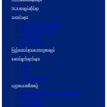
NCA စာချုပ်ဆိုင်ရာ
သတင်းများ
ငြိမ်းချမ်းရေးဆိုင်ရာ(ပြည်တွင်း)
ငြိမ်းချမ်းရေးဆိုင်ရာ(ပြည်ပ)
ပြည်တွင်းရေးရာ
နိုင်ငံတကာရေးရာ
ပြည်ထောင်စုသဘောတူစာချုပ်
ဆောင်ရွက်ချက်များ
ဓာတ်ပုံ
ဗွီဒီယို
ပညာပေးဆွေးနွေးမှုများ
ပညာပေးအစီအစဉ်
ဒီမိုကရေစီနှင့်ဖက်ဒရယ်တည်ဆောက်ရေးဆိုင်ရာ
ဒီမိုကရေစီရေးရာ
ဖက်ဒရယ်ရေးရာ