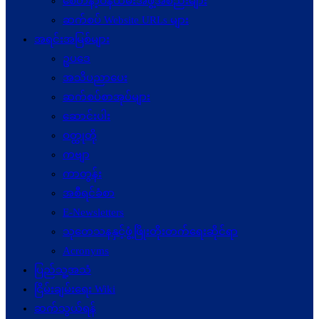
စေတနာ့ဝန်ထမ်းအဖွဲ့အစည်းများ
ဆက်စပ် Website URLs များ
အရင်းအမြစ်များ
ဥပဒေ
အသိပညာပေး
ဆက်စပ်စာအုပ်များ
ဆောင်းပါး
ဝတ္ထုတို
ကဗျာ
ကာတွန်း
အစီရင်ခံစာ
E-Newsletters
သုတေသနနှင့်ဖွံ့ဖြိုးတိုးတက်ရေးဆိုင်ရာ
Acronyms
ပြည်သူ့အသံ
ငြိမ်းချမ်းရေး Wiki
ဆက်သွယ်ရန်