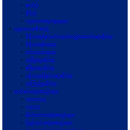
ဓာတ်ပုံ
ဗွီဒီယို
ပညာပေးဆွေးနွေးမှုများ
ပညာပေးအစီအစဉ်
ဒီမိုကရေစီနှင့်ဖက်ဒရယ်တည်ဆောက်ရေးဆိုင်ရာ
ဒီမိုကရေစီရေးရာ
ဖက်ဒရယ်ရေးရာ
လုံခြုံရေးဆိုင်ရာ
ဖွံဖြိုးရေးဆိုင်ရာ
ပဋိပက္ခ‌ဖြေရှင်းရေးဆိုင်ရာ
ယုံကြည်မှုဆိုင်ရာ
ဆက်စပ်အဖွဲ့အစည်းများ
ကုလသမဂ္ဂ
ASEAN
နိုင်ငံတကာအဖွဲ့အစည်းများ
ပြည်တွင်းအဖွဲ့အစည်းများ