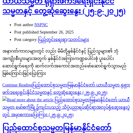
ယာယီသမ္မတ ရုရှားဖက်ဒရေးရှင်းနိုင်ငံ
သမ္မတနှင့် တွေ့ဆုံဆွေးနွေး (၂၅-၉-၂၀၂၅)
Post author:
NSPNC
Post published:
September 26, 2025
Post category:
ပြည်တွင်းရေးရာ
/
သတင်းများ
အနာဂတ်ကာလများတွင် လည်း မိမိတို့နှစ်နိုင်ငံနှင့် ပြည်သူများ၏ ဘုံ
အကျိုးစီးပွားများအတွက် နှစ်နိုင်ငံအကြားကဏ္ဍပေါင်းစုံ ပူးပေါင်း
ဆောင်ရွက်ရေးကို ဆက်လက်အကောင်အထည်ဖော်ဆောင်ရွက်သွားမည်
ဖြစ်ကြောင်းဖြင့်ပြောကြား
Continue Reading
ပြည်ထောင်စုသမ္မတမြန်မာနိုင်ငံတော် ယာယီသမ္မတ ရုရှား
ဖက်ဒရေးရှင်းနိုင်ငံသမ္မတနှင့် တွေ့ဆုံဆွေးနွေး (၂၅-၉-၂၀၂၅)
ပြည်ထောင်စုသမ္မတမြန်မာနိုင်ငံတော်