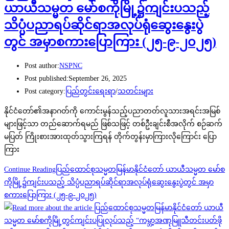
ယာယီသမ္မတ မော်စကိုမြို့၌ကျင်းပသည့်
သိပ္ပံပညာရပ်ဆိုင်ရာအလုပ်ရုံဆွေးနွေးပွဲ
တွင် အမှာစကားပြောကြား (၂၅-၉-၂၀၂၅)
Post author:
NSPNC
Post published:
September 26, 2025
Post category:
ပြည်တွင်းရေးရာ
/
သတင်းများ
နိုင်ငံတော်၏အနာဂတ်ကို ကောင်းမွန်သည့်ပညာတတ်လူသားအရင်းအမြစ်
များဖြင့်သာ တည်ဆောက်ရမည် ဖြစ်သဖြင့် တစ်ဦးချင်းစီအလိုက် စဉ်ဆက်
မပြတ် ကြိုးစားအားထုတ်သွားကြရန် တိုက်တွန်းမှာကြားလိုကြောင်း ပြော
ကြား
Continue Reading
ပြည်ထောင်စုသမ္မတမြန်မာနိုင်ငံတော် ယာယီသမ္မတ မော်စ
ကိုမြို့၌ကျင်းပသည့် သိပ္ပံပညာရပ်ဆိုင်ရာအလုပ်ရုံဆွေးနွေးပွဲတွင် အမှာ
စကားပြောကြား (၂၅-၉-၂၀၂၅)