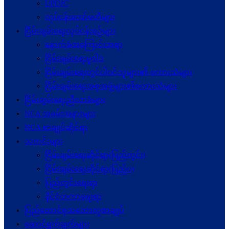
UPDJC
လုပ်ငန်းကော်မတီများ
ငြိမ်းချမ်းရေးလုပ်ငန်းစဉ်များ
နောက်ခံအကြောင်းအရာ
ငြိမ်းချမ်းရေးမူဝါဒ
ငြိမ်းချမ်းရေးတွင်ပါဝင်သူများ၏ စကားသံများ
ငြိမ်းချမ်းရေးအစုအဖွဲ့များ၏စကားသံများ
ငြိမ်းချမ်းရေးညီလာခံများ
NCA အခမ်းအနားများ
NCA စာချုပ်ဆိုင်ရာ
သတင်းများ
ငြိမ်းချမ်းရေးဆိုင်ရာ(ပြည်တွင်း)
ငြိမ်းချမ်းရေးဆိုင်ရာ(ပြည်ပ)
ပြည်တွင်းရေးရာ
နိုင်ငံတကာရေးရာ
ပြည်ထောင်စုသဘောတူစာချုပ်
ဆောင်ရွက်ချက်များ