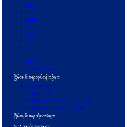
NRPC
PC
NSPCC
NSPWC
NSPNC
NSPC
JMC
JICM
UPDJC
လုပ်ငန်းကော်မတီများ
ငြိမ်းချမ်းရေးလုပ်ငန်းစဉ်များ
နောက်ခံအကြောင်းအရာ
ငြိမ်းချမ်းရေးမူဝါဒ
ငြိမ်းချမ်းရေးတွင်ပါဝင်သူများ၏ စကားသံများ
ငြိမ်းချမ်းရေးအစုအဖွဲ့များ၏စကားသံများ
ငြိမ်းချမ်းရေးညီလာခံများ
NCA အခမ်းအနားများ