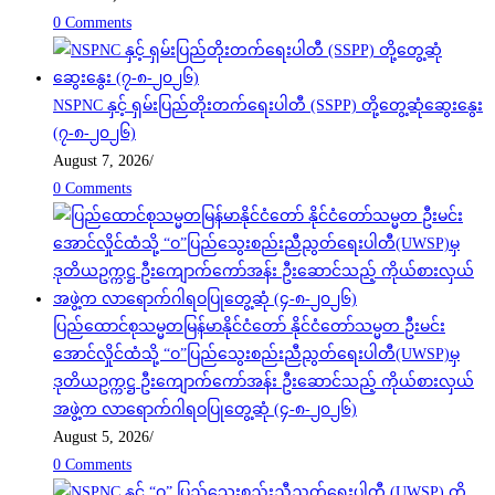
0 Comments
NSPNC နှင့် ရှမ်းပြည်တိုးတက်ရေးပါတီ (SSPP) တို့တွေ့ဆုံဆွေးနွေး
(၇-၈-၂၀၂၆)
August 7, 2026
/
0 Comments
ပြည်ထောင်စုသမ္မတမြန်မာနိုင်ငံတော် နိုင်ငံတော်သမ္မတ ဦးမင်း
အောင်လှိုင်ထံသို့ “ဝ”ပြည်သွေးစည်းညီညွတ်ရေးပါတီ(UWSP)မှ
ဒုတိယဥက္ကဋ္ဌ ဦးကျောက်ကော်အန်း ဦးဆောင်သည့် ကိုယ်စားလှယ်
အဖွဲ့က လာရောက်ဂါရဝပြုတွေ့ဆုံ (၄-၈-၂၀၂၆)
August 5, 2026
/
0 Comments