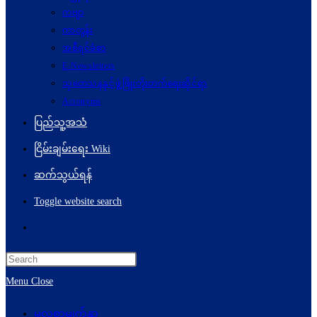
ကဗျာ
ကာတွန်း
အစီရင်ခံစာ
E-Newsletters
သုတေသနနှင့်ဖွံ့ဖြိုးတိုးတက်ရေးဆိုင်ရာ
Acronyms
ပြည်သူ့အသံ
ငြိမ်းချမ်းရေး Wiki
ဆက်သွယ်ရန်
Toggle website search
Menu
Close
မူလစာမျက်နှာ