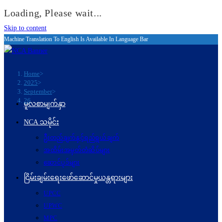
Loading, Please wait...
Skip to content
Machine Translation To English Is Available In Language Bar
Home
>
2025
>
September
>
26
မူလစာမျက်နှာ
NCA သမိုင်း
ဦးတည်ချက်နှင့်ရည်ရွယ်ချက်
အထိမ်းအမှတ်တံဆိပ်များ
ဆောင်ပုဒ်များ
ငြိမ်းချမ်းရေးဖော်‌ဆောင်မှုယန္တရားများ
UPCC
UPWC
MPC