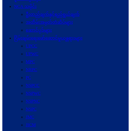
NCA သမိုင်း
ဦးတည်ချက်နှင့်ရည်ရွယ်ချက်
အထိမ်းအမှတ်တံဆိပ်များ
ဆောင်ပုဒ်များ
ငြိမ်းချမ်းရေးဖော်‌ဆောင်မှုယန္တရားများ
UPCC
UPWC
MPC
NRPC
PC
NSPCC
NSPWC
NSPNC
NSPC
JMC
JICM