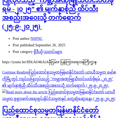
ပြုလုပ်သည့် “ကမ္ဘာ့အဏုမြူသီတင်းပတ်ဖို
ရမ် -၂၀၂၅” ၏ မျက်နှာစုံညီ ထိပ်သီး
အစည်းအဝေးသို့ တက်ရောက်
(၂၅-၉-၂၀၂၅)
Post author:
NSPNC
Post published:
September 26, 2025
Post category:
ဗွီဒီယို
/
သတင်းများ
https://youtu.be/JfHcAO4hAiAမှီငြမ်း။ ပြန်ကြားရေးဝန်ကြီးဌာန
Continue Reading
ပြည်ထောင်စုသမ္မတမြန်မာနိုင်ငံတော် ယာယီသမ္မတ မော်စ
ကိုမြို့တွင် ကျင်းပပြုလုပ်သည့် “ကမ္ဘာ့အဏုမြူသီတင်းပတ်ဖိုရမ် -၂၀၂၅”
၏ မျက်နှာစုံညီ ထိပ်သီးအစည်းအဝေးသို့ တက်ရောက် (၂၅-၉-၂၀၂၅)
ပြည်ထောင်စုသမ္မတမြန်မာနိုင်ငံတော်