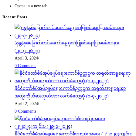
Opens in a new tab
Recent Posts
(၇၉)နှစ်မြောက်တပ်မတော်နေ့ ဂုဏ်ပြုစစ်ရေးပြအခမ်းအနား
(၂၇-၃-၂၀၂၄)
April 3, 2024
/
0 Comments
နိုင်ငံတော်စီမံအုပ်ချုပ်ရေးကောင်စီဥက္ကဋ္ဌက တရုတ်အာရှရေးရာ
အထူးကိုယ်စားလှယ်အား လက်ခံတွေ့ဆုံ (၁-၄-၂၀၂၄)
April 2, 2024
/
0 Comments
နိုင်ငံတော်စီမံအုပ်ချုပ်ရေးကောင်စီအစည်းအဝေး (၂/၂၀၂၄)ကျင်းပ