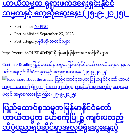
ယာယီသမ္မတ ရုရှားဖက်ဒရေးရှင်းနိုင်ငံ
သမ္မတနှင့် တွေ့ဆုံဆွေးနွေး (၂၅-၉-၂၀၂၅)
Post author:
NSPNC
Post published:
September 26, 2025
Post category:
ဗွီဒီယို
/
သတင်းများ
https://youtu.be/9USR4Od2j0Iမှီငြမ်း။ ပြန်ကြားရေးဝန်ကြီးဌာန
Continue Reading
ပြည်ထောင်စုသမ္မတမြန်မာနိုင်ငံတော် ယာယီသမ္မတ ရုရှား
ဖက်ဒရေးရှင်းနိုင်ငံသမ္မတနှင့် တွေ့ဆုံဆွေးနွေး (၂၅-၉-၂၀၂၅)
ပြည်ထောင်စုသမ္မတမြန်မာနိုင်ငံတော်
ယာယီသမ္မတ မော်စကိုမြို့၌ ကျင်းပသည့်
သိပ္ပံပညာရပ်ဆိုင်ရာအလုပ်ရုံဆွေးနွေးပွဲ