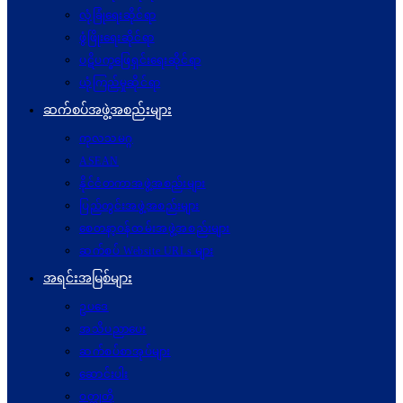
လုံခြုံရေးဆိုင်ရာ
ဖွံဖြိုးရေးဆိုင်ရာ
ပဋိပက္ခ‌ဖြေရှင်းရေးဆိုင်ရာ
ယုံကြည်မှုဆိုင်ရာ
ဆက်စပ်အဖွဲ့အစည်းများ
ကုလသမဂ္ဂ
ASEAN
နိုင်ငံတကာအဖွဲ့အစည်းများ
ပြည်တွင်းအဖွဲ့အစည်းများ
စေတနာ့ဝန်ထမ်းအဖွဲ့အစည်းများ
ဆက်စပ် Website URLs များ
အရင်းအမြစ်များ
ဥပဒေ
အသိပညာပေး
ဆက်စပ်စာအုပ်များ
ဆောင်းပါး
ဝတ္ထုတို