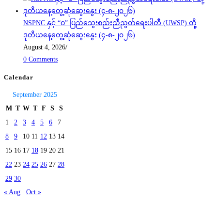
NSPNC နှင့် “ဝ” ပြည်သွေးစည်းညီညွတ်ရေးပါတီ (UWSP) တို့
ဒုတိယနေ့တွေ့ဆုံဆွေးနွေး (၄-၈-၂၀၂၆)
August 4, 2026
/
0 Comments
Calendar
September 2025
M
T
W
T
F
S
S
1
2
3
4
5
6
7
8
9
10
11
12
13
14
15
16
17
18
19
20
21
22
23
24
25
26
27
28
29
30
« Aug
Oct »
Today's visitors:
47