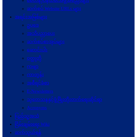
စေတနာ့ဝန်ထမ်းအဖွဲ့အစည်းများ
ဆက်စပ် Website URLs များ
အရင်းအမြစ်များ
ဥပဒေ
အသိပညာပေး
ဆက်စပ်စာအုပ်များ
ဆောင်းပါး
ဝတ္ထုတို
ကဗျာ
ကာတွန်း
အစီရင်ခံစာ
E-Newsletters
သုတေသနနှင့်ဖွံ့ဖြိုးတိုးတက်ရေးဆိုင်ရာ
Acronyms
ပြည်သူ့အသံ
ငြိမ်းချမ်းရေး Wiki
ဆက်သွယ်ရန်