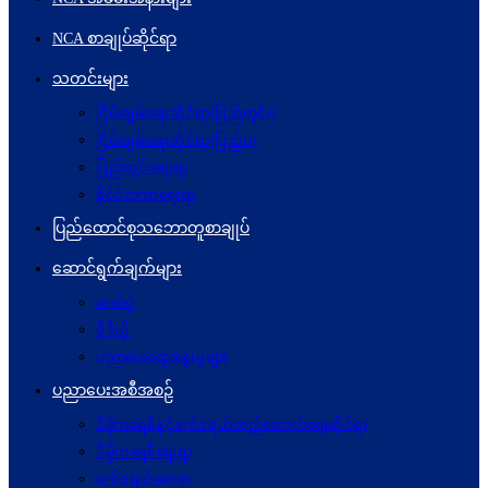
NCA စာချုပ်ဆိုင်ရာ
သတင်းများ
ငြိမ်းချမ်းရေးဆိုင်ရာ(ပြည်တွင်း)
ငြိမ်းချမ်းရေးဆိုင်ရာ(ပြည်ပ)
ပြည်တွင်းရေးရာ
နိုင်ငံတကာရေးရာ
ပြည်ထောင်စုသဘောတူစာချုပ်
ဆောင်ရွက်ချက်များ
ဓာတ်ပုံ
ဗွီဒီယို
ပညာပေးဆွေးနွေးမှုများ
ပညာပေးအစီအစဉ်
ဒီမိုကရေစီနှင့်ဖက်ဒရယ်တည်ဆောက်ရေးဆိုင်ရာ
ဒီမိုကရေစီရေးရာ
ဖက်ဒရယ်ရေးရာ