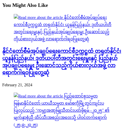
You Might Also Like
နိုင်ငံတော်စီမံအုပ်ချုပ်ရေးကောင်စီဥက္ကဋ္ဌထံ တရုတ်နိုင်ငံ၊
ယူနန်ပြည်နယ်၊ ဒုတိယပါတီအတွင်းရေးမှူးနှင့် ပြည်နယ်
အုပ်ချုပ်ရေးမှူး ဦးဆောင်သည့်ကိုယ်စားလှယ်အဖွဲ့ လာ
ရောက်ဂါရဝပြုတွေ့ဆုံ
February 21, 2024