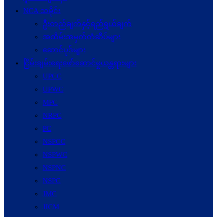
NCA သမိုင်း
ဦးတည်ချက်နှင့်ရည်ရွယ်ချက်
အထိမ်းအမှတ်တံဆိပ်များ
ဆောင်ပုဒ်များ
ငြိမ်းချမ်းရေးဖော်‌ဆောင်မှုယန္တရားများ
UPCC
UPWC
MPC
NRPC
PC
NSPCC
NSPWC
NSPNC
NSPC
JMC
JICM