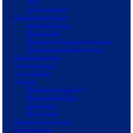
UPDJC
လုပ်ငန်းကော်မတီများ
ငြိမ်းချမ်းရေးလုပ်ငန်းစဉ်များ
နောက်ခံအကြောင်းအရာ
ငြိမ်းချမ်းရေးမူဝါဒ
ငြိမ်းချမ်းရေးတွင်ပါဝင်သူများ၏ စကားသံများ
ငြိမ်းချမ်းရေးအစုအဖွဲ့များ၏စကားသံများ
ငြိမ်းချမ်းရေးညီလာခံများ
NCA အခမ်းအနားများ
NCA စာချုပ်ဆိုင်ရာ
သတင်းများ
ငြိမ်းချမ်းရေးဆိုင်ရာ(ပြည်တွင်း)
ငြိမ်းချမ်းရေးဆိုင်ရာ(ပြည်ပ)
ပြည်တွင်းရေးရာ
နိုင်ငံတကာရေးရာ
ပြည်ထောင်စုသဘောတူစာချုပ်
ဆောင်ရွက်ချက်များ