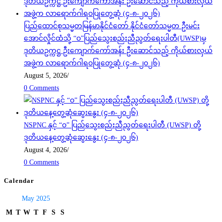
ပြည်ထောင်စုသမ္မတမြန်မာနိုင်ငံတော် နိုင်ငံတော်သမ္မတ ဦးမင်း
အောင်လှိုင်ထံသို့ “ဝ”ပြည်သွေးစည်းညီညွတ်ရေးပါတီ(UWSP)မှ
ဒုတိယဥက္ကဋ္ဌ ဦးကျောက်ကော်အန်း ဦးဆောင်သည့် ကိုယ်စားလှယ်
အဖွဲ့က လာရောက်ဂါရဝပြုတွေ့ဆုံ (၄-၈-၂၀၂၆)
August 5, 2026
/
0 Comments
NSPNC နှင့် “ဝ” ပြည်သွေးစည်းညီညွတ်ရေးပါတီ (UWSP) တို့
ဒုတိယနေ့တွေ့ဆုံဆွေးနွေး (၄-၈-၂၀၂၆)
August 4, 2026
/
0 Comments
Calendar
May 2025
M
T
W
T
F
S
S