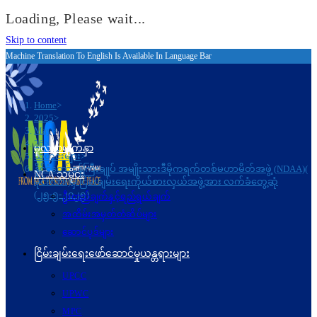
Loading, Please wait...
Skip to content
Machine Translation To English Is Available In Language Bar
Home
>
2025
>
May
>
26
>
မူလစာမျက်နှာ
သတင်းများ
>
နိုင်ငံတော်ဝန်ကြီးချုပ် အမျိုးသားဒီမိုကရက်တစ်မဟာမိတ်အဖွဲ့ (NDAA)(
NCA သမိုင်း
မိုင်းလား)မှ ငြိမ်းချမ်းရေးကိုယ်စားလှယ်အဖွဲ့အား လက်ခံတွေ့ဆုံ
(၂၅-၅-၂၀၂၅)
ဦးတည်ချက်နှင့်ရည်ရွယ်ချက်
အထိမ်းအမှတ်တံဆိပ်များ
ဆောင်ပုဒ်များ
ငြိမ်းချမ်းရေးဖော်‌ဆောင်မှုယန္တရားများ
UPCC
UPWC
MPC