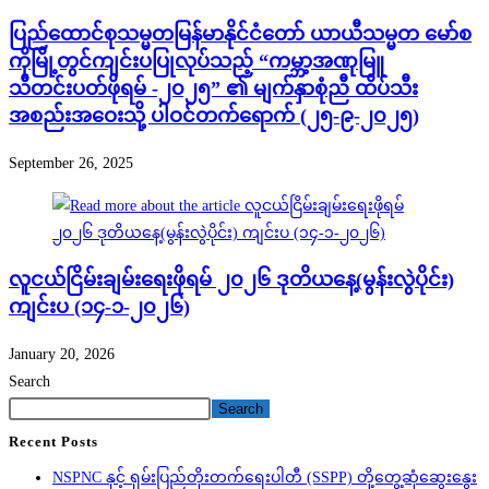
ပြည်ထောင်စုသမ္မတမြန်မာနိုင်ငံတော် ယာယီသမ္မတ မော်စ
ကိုမြို့တွင်ကျင်းပပြုလုပ်သည့် “ကမ္ဘာ့အဏုမြူ
သီတင်းပတ်ဖိုရမ် -၂၀၂၅” ၏ မျက်နှာစုံညီ ထိပ်သီး
အစည်းအဝေးသို့ ပါဝင်တက်ရောက် (၂၅-၉-၂၀၂၅)
September 26, 2025
လူငယ်ငြိမ်းချမ်းရေးဖိုရမ် ၂၀၂၆ ဒုတိယနေ့(မွန်းလွဲပိုင်း)
ကျင်းပ (၁၄-၁-၂၀၂၆)
January 20, 2026
Search
Search
Recent Posts
NSPNC နှင့် ရှမ်းပြည်တိုးတက်ရေးပါတီ (SSPP) တို့တွေ့ဆုံဆွေးနွေး