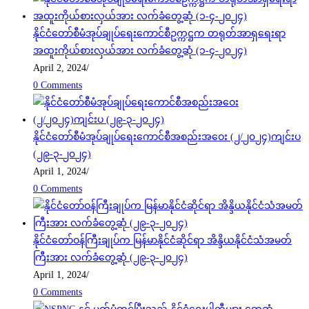
နိုင်ငံတော်စီမံအုပ်ချုပ်ရေးကောင်စီဥက္ကဋ္ဌက တရုတ်အာရှရေးရာ
အထူးကိုယ်စားလှယ်အား လက်ခံတွေ့ဆုံ (၁-၄-၂၀၂၄)
April 2, 2024
/
0 Comments
နိုင်ငံတော်စီမံအုပ်ချုပ်ရေးကောင်စီအစည်းအဝေး (၂/၂၀၂၄)ကျင်းပ
(၂၉-၃-၂၀၂၄)
April 1, 2024
/
0 Comments
နိုင်ငံတော်ဝန်ကြီးချုပ်က မြန်မာနိုင်ငံဆိုင်ရာ အိန္ဒိယနိုင်ငံသံအမတ်
ကြီးအား လက်ခံတွေ့ဆုံ (၂၉-၃-၂၀၂၄)
April 1, 2024
/
0 Comments