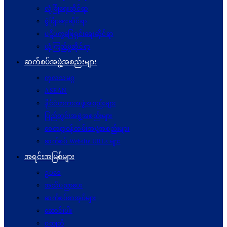
လုံခြုံရေးဆိုင်ရာ
ဖွံဖြိုးရေးဆိုင်ရာ
ပဋိပက္ခ‌ဖြေရှင်းရေးဆိုင်ရာ
ယုံကြည်မှုဆိုင်ရာ
ဆက်စပ်အဖွဲ့အစည်းများ
ကုလသမဂ္ဂ
ASEAN
နိုင်ငံတကာအဖွဲ့အစည်းများ
ပြည်တွင်းအဖွဲ့အစည်းများ
စေတနာ့ဝန်ထမ်းအဖွဲ့အစည်းများ
ဆက်စပ် Website URLs များ
အရင်းအမြစ်များ
ဥပဒေ
အသိပညာပေး
ဆက်စပ်စာအုပ်များ
ဆောင်းပါး
ဝတ္ထုတို