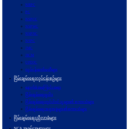
NRPC
PC
NSPCC
NSPWC
NSPNC
NSPC
JMC
JICM
UPDJC
လုပ်ငန်းကော်မတီများ
ငြိမ်းချမ်းရေးလုပ်ငန်းစဉ်များ
နောက်ခံအကြောင်းအရာ
ငြိမ်းချမ်းရေးမူဝါဒ
ငြိမ်းချမ်းရေးတွင်ပါဝင်သူများ၏ စကားသံများ
ငြိမ်းချမ်းရေးအစုအဖွဲ့များ၏စကားသံများ
ငြိမ်းချမ်းရေးညီလာခံများ
NCA အခမ်းအနားများ