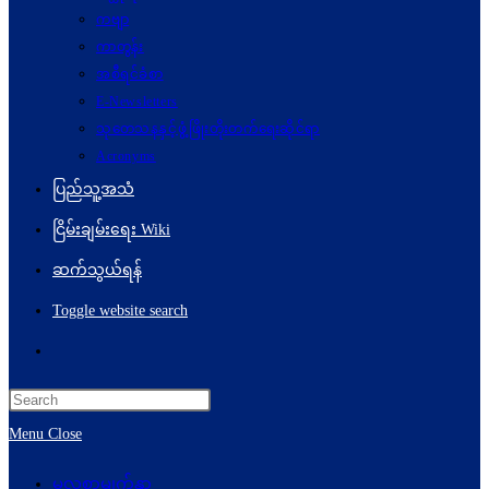
ကဗျာ
ကာတွန်း
အစီရင်ခံစာ
E-Newsletters
သုတေသနနှင့်ဖွံ့ဖြိုးတိုးတက်ရေးဆိုင်ရာ
Acronyms
ပြည်သူ့အသံ
ငြိမ်းချမ်းရေး Wiki
ဆက်သွယ်ရန်
Toggle website search
Menu
Close
မူလစာမျက်နှာ