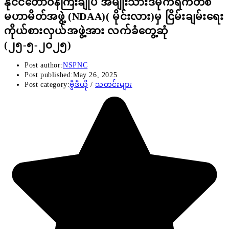
နိုင်ငံတော်ဝန်ကြီးချုပ် အမျိုးသားဒီမိုကရက်တစ်
မဟာမိတ်အဖွဲ့ (NDAA)( မိုင်းလား)မှ ငြိမ်းချမ်းရေး
ကိုယ်စားလှယ်အဖွဲ့အား လက်ခံတွေ့ဆုံ
(၂၅-၅-၂၀၂၅)
Post author:
NSPNC
Post published:
May 26, 2025
Post category:
ဗွီဒီယို
/
သတင်းများ