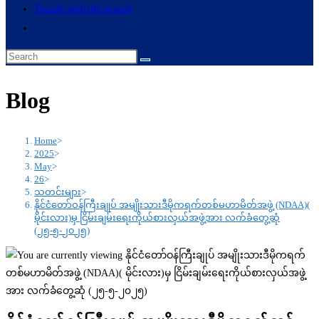
Toggle website search
Blog
Home
>
2025
>
May
>
26
>
သတင်းများ
>
နိုင်ငံတော်ဝန်ကြီးချုပ် အမျိုးသားဒီမိုကရက်တစ်မဟာမိတ်အဖွဲ့ (NDAA)(
မိုင်းလား)မှ ငြိမ်းချမ်းရေးကိုယ်စားလှယ်အဖွဲ့အား လက်ခံတွေ့ဆုံ
(၂၅-၅-၂၀၂၅)