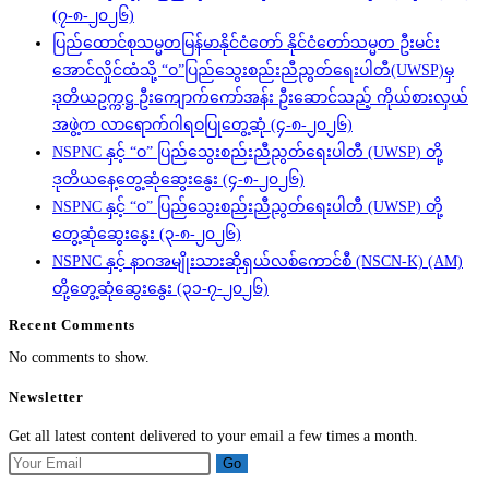
(၇-၈-၂၀၂၆)
ပြည်ထောင်စုသမ္မတမြန်မာနိုင်ငံတော် နိုင်ငံတော်သမ္မတ ဦးမင်း
အောင်လှိုင်ထံသို့ “ဝ”ပြည်သွေးစည်းညီညွတ်ရေးပါတီ(UWSP)မှ
ဒုတိယဥက္ကဋ္ဌ ဦးကျောက်ကော်အန်း ဦးဆောင်သည့် ကိုယ်စားလှယ်
အဖွဲ့က လာရောက်ဂါရဝပြုတွေ့ဆုံ (၄-၈-၂၀၂၆)
NSPNC နှင့် “ဝ” ပြည်သွေးစည်းညီညွတ်ရေးပါတီ (UWSP) တို့
ဒုတိယနေ့တွေ့ဆုံဆွေးနွေး (၄-၈-၂၀၂၆)
NSPNC နှင့် “ဝ” ပြည်သွေးစည်းညီညွတ်ရေးပါတီ (UWSP) တို့
တွေ့ဆုံဆွေးနွေး (၃-၈-၂၀၂၆)
NSPNC နှင့် နာဂအမျိုးသားဆိုရှယ်လစ်ကောင်စီ (NSCN-K) (AM)
တို့တွေ့ဆုံဆွေးနွေး (၃၁-၇-၂၀၂၆)
Recent Comments
No comments to show.
Newsletter
Get all latest content delivered to your email a few times a month.
Go