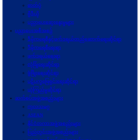
ဓာတ်ပုံ
ဗွီဒီယို
ပညာပေးဆွေးနွေးမှုများ
ပညာပေးအစီအစဉ်
ဒီမိုကရေစီနှင့်ဖက်ဒရယ်တည်ဆောက်ရေးဆိုင်ရာ
ဒီမိုကရေစီရေးရာ
ဖက်ဒရယ်ရေးရာ
လုံခြုံရေးဆိုင်ရာ
ဖွံဖြိုးရေးဆိုင်ရာ
ပဋိပက္ခ‌ဖြေရှင်းရေးဆိုင်ရာ
ယုံကြည်မှုဆိုင်ရာ
ဆက်စပ်အဖွဲ့အစည်းများ
ကုလသမဂ္ဂ
ASEAN
နိုင်ငံတကာအဖွဲ့အစည်းများ
ပြည်တွင်းအဖွဲ့အစည်းများ