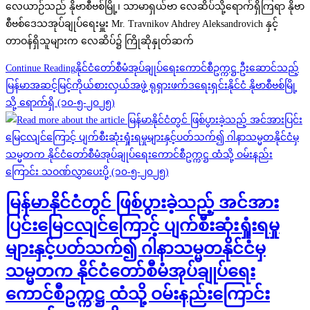
လေယာဉ်သည် နိုဗာစီဗစ်မြို့၊ သာမာရှယ်ဗာ လေဆိပ်သို့ရောက်ရှိကြရာ နိုဗာ
စီဗစ်ဒေသအုပ်ချုပ်ရေးမှူး Mr. Travnikov Ahdrey Aleksandrovich နှင့်
တာဝန်ရှိသူများက လေဆိပ်၌ ကြိုဆိုနှုတ်ဆက်
Continue Reading
နိုင်ငံတော်စီမံအုပ်ချုပ်ရေးကောင်စီဥက္ကဋ္ဌ ဦးဆောင်သည့်
မြန်မာအဆင့်မြင့်ကိုယ်စားလှယ်အဖွဲ့ ရုရှားဖက်ဒရေးရှင်းနိုင်ငံ နိုဗာစီဗစ်မြို့
သို့ ရောက်ရှိ (၁၀-၅-၂၀၂၅)
မြန်မာနိုင်ငံတွင် ဖြစ်ပွားခဲ့သည့် အင်အား
ပြင်းမြေငလျင်ကြောင့် ပျက်စီးဆုံးရှုံးရမှု
များနှင့်ပတ်သက်၍ ဂါနာသမ္မတနိုင်ငံမှ
သမ္မတက နိုင်ငံတော်စီမံအုပ်ချုပ်ရေး
ကောင်စီဥက္ကဋ္ဌ ထံသို့ ဝမ်းနည်းကြောင်း