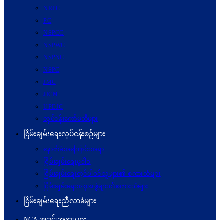
NRPC
PC
NSPCC
NSPWC
NSPNC
NSPC
JMC
JICM
UPDJC
လုပ်ငန်းကော်မတီများ
ငြိမ်းချမ်းရေးလုပ်ငန်းစဉ်များ
နောက်ခံအကြောင်းအရာ
ငြိမ်းချမ်းရေးမူဝါဒ
ငြိမ်းချမ်းရေးတွင်ပါဝင်သူများ၏ စကားသံများ
ငြိမ်းချမ်းရေးအစုအဖွဲ့များ၏စကားသံများ
ငြိမ်းချမ်းရေးညီလာခံများ
NCA အခမ်းအနားများ