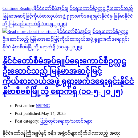
Continue Reading
နိုင်ငံတော်စီမံအုပ်ချုပ်ရေးကောင်စီဥက္ကဋ္ဌ ဦးဆောင်သည့်
မြန်မာအဆင့်မြင့်ကိုယ်စားလှယ်အဖွဲ့ ရုရှားဖက်ဒရေးရှင်းနိုင်ငံမှ မြန်မာနိုင်ငံ
သို့ ပြန်လည်ရောက်ရှိ (၁၀-၅-၂၀၂၅)
နိုင်ငံတော်စီမံအုပ်ချုပ်ရေးကောင်စီဥက္ကဋ္ဌ
ဦးဆောင်သည့် မြန်မာအဆင့်မြင့်
ကိုယ်စားလှယ်အဖွဲ့ ရုရှားဖက်ဒရေးရှင်းနိုင်ငံ
နိုဗာစီဗစ်မြို့သို့ ရောက်ရှိ (၁၀-၅-၂၀၂၅)
Post author:
NSPNC
Post published:
May 14, 2025
Post category:
ပြည်တွင်းရေးရာ
/
သတင်းများ
နိုင်ငံတော်ဝန်ကြီးချုပ်နှင့် ဇနီး၊ အဖွဲ့ဝင်များလိုက်ပါလာသည့် အထူး