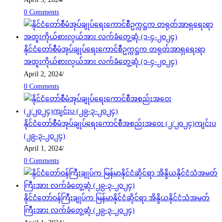
0 Comments
နိုင်ငံတော်စီမံအုပ်ချုပ်ရေးကောင်စီဥက္ကဋ္ဌက တရုတ်အာရှရေးရာ
အထူးကိုယ်စားလှယ်အား လက်ခံတွေ့ဆုံ (၁-၄-၂၀၂၄)
April 2, 2024
/
0 Comments
နိုင်ငံတော်စီမံအုပ်ချုပ်ရေးကောင်စီအစည်းအဝေး (၂/၂၀၂၄)ကျင်းပ
(၂၉-၃-၂၀၂၄)
April 1, 2024
/
0 Comments
နိုင်ငံတော်ဝန်ကြီးချုပ်က မြန်မာနိုင်ငံဆိုင်ရာ အိန္ဒိယနိုင်ငံသံအမတ်
ကြီးအား လက်ခံတွေ့ဆုံ (၂၉-၃-၂၀၂၄)