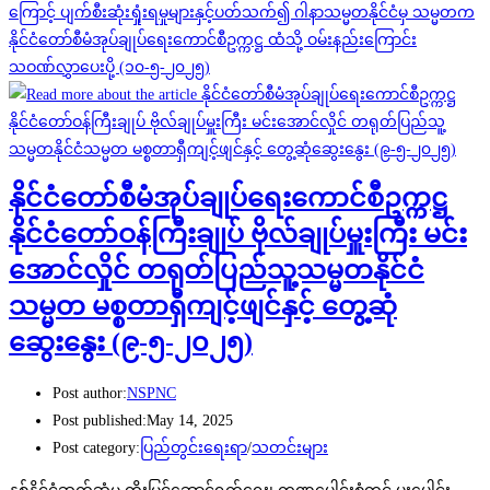
ကြောင့် ပျက်စီးဆုံးရှုံးရမှုများနှင့်ပတ်သက်၍ ဂါနာသမ္မတနိုင်ငံမှ သမ္မတက
နိုင်ငံတော်စီမံအုပ်ချုပ်ရေးကောင်စီဥက္ကဋ္ဌ ထံသို့ ဝမ်းနည်းကြောင်း
သဝဏ်လွှာပေးပို့ (၁၀-၅-၂၀၂၅)
နိုင်ငံတော်စီမံအုပ်ချုပ်ရေးကောင်စီဥက္ကဋ္ဌ
နိုင်ငံတော်ဝန်ကြီးချုပ် ဗိုလ်ချုပ်မှူးကြီး မင်း
အောင်လှိုင် တရုတ်ပြည်သူ့သမ္မတနိုင်ငံ
သမ္မတ မစ္စတာရှီကျင့်ဖျင်နှင့် တွေ့ဆုံ
ဆွေးနွေး (၉-၅-၂၀၂၅)
Post author:
NSPNC
Post published:
May 14, 2025
Post category:
ပြည်တွင်းရေးရာ
/
သတင်းများ