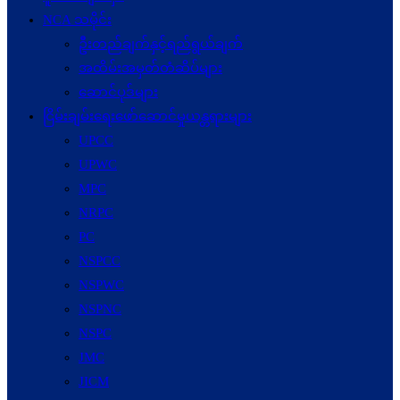
NCA သမိုင်း
ဦးတည်ချက်နှင့်ရည်ရွယ်ချက်
အထိမ်းအမှတ်တံဆိပ်များ
ဆောင်ပုဒ်များ
ငြိမ်းချမ်းရေးဖော်‌ဆောင်မှုယန္တရားများ
UPCC
UPWC
MPC
NRPC
PC
NSPCC
NSPWC
NSPNC
NSPC
JMC
JICM