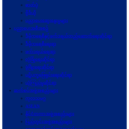
ဓာတ်ပုံ
ဗွီဒီယို
ပညာပေးဆွေးနွေးမှုများ
ပညာပေးအစီအစဉ်
ဒီမိုကရေစီနှင့်ဖက်ဒရယ်တည်ဆောက်ရေးဆိုင်ရာ
ဒီမိုကရေစီရေးရာ
ဖက်ဒရယ်ရေးရာ
လုံခြုံရေးဆိုင်ရာ
ဖွံဖြိုးရေးဆိုင်ရာ
ပဋိပက္ခ‌ဖြေရှင်းရေးဆိုင်ရာ
ယုံကြည်မှုဆိုင်ရာ
ဆက်စပ်အဖွဲ့အစည်းများ
ကုလသမဂ္ဂ
ASEAN
နိုင်ငံတကာအဖွဲ့အစည်းများ
ပြည်တွင်းအဖွဲ့အစည်းများ