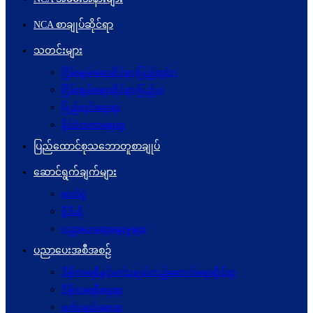
NCA စာချုပ်ဆိုင်ရာ
သတင်းများ
ငြိမ်းချမ်းရေးဆိုင်ရာ(ပြည်တွင်း)
ငြိမ်းချမ်းရေးဆိုင်ရာ(ပြည်ပ)
ပြည်တွင်းရေးရာ
နိုင်ငံတကာရေးရာ
ပြည်ထောင်စုသဘောတူစာချုပ်
ဆောင်ရွက်ချက်များ
ဓာတ်ပုံ
ဗွီဒီယို
ပညာပေးဆွေးနွေးမှုများ
ပညာပေးအစီအစဉ်
ဒီမိုကရေစီနှင့်ဖက်ဒရယ်တည်ဆောက်ရေးဆိုင်ရာ
ဒီမိုကရေစီရေးရာ
ဖက်ဒရယ်ရေးရာ