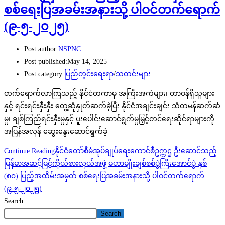
စစ်ရေးပြအခမ်းအနားသို့ ပါဝင်တက်ရောက်
(၉-၅-၂၀၂၅)
Post author:
NSPNC
Post published:
May 14, 2025
Post category:
ပြည်တွင်းရေးရာ
/
သတင်းများ
တက်ရောက်လာကြသည့် နိုင်ငံတကာမှ အကြီးအကဲများ၊ တာဝန်ရှိသူများ
နှင့် ရင်းရင်းနှီးနှီး တွေ့ဆုံနှုတ်ဆက်ခဲ့ပြီး နိုင်ငံအချင်းချင်း သံတမန်ဆက်ဆံ
မှု၊ ချစ်ကြည်ရင်းနှီးမှုနှင့် ပူးပေါင်းဆောင်ရွက်မှုမြှင့်တင်ရေးဆိုင်ရာများကို
အပြန်အလှန် ဆွေးနွေးဆောင်ရွက်ခဲ့
Continue Reading
နိုင်ငံတော်စီမံအုပ်ချုပ်ရေးကောင်စီဥက္ကဋ္ဌ ဦးဆောင်သည့်
မြန်မာအဆင့်မြင့်ကိုယ်စားလှယ်အဖွဲ့ မဟာမျိုးချစ်စစ်ပွဲကြီးအောင်ပွဲ နှစ်
(၈၀) ပြည့်အထိမ်းအမှတ် စစ်ရေးပြအခမ်းအနားသို့ ပါဝင်တက်ရောက်
(၉-၅-၂၀၂၅)
Search
Search