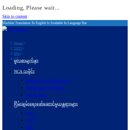
Loading, Please wait...
Skip to content
Machine Translation To English Is Available In Language Bar
Home
>
2025
>
May
>
14
မူလစာမျက်နှာ
NCA သမိုင်း
ဦးတည်ချက်နှင့်ရည်ရွယ်ချက်
အထိမ်းအမှတ်တံဆိပ်များ
ဆောင်ပုဒ်များ
ငြိမ်းချမ်းရေးဖော်‌ဆောင်မှုယန္တရားများ
UPCC
UPWC
MPC