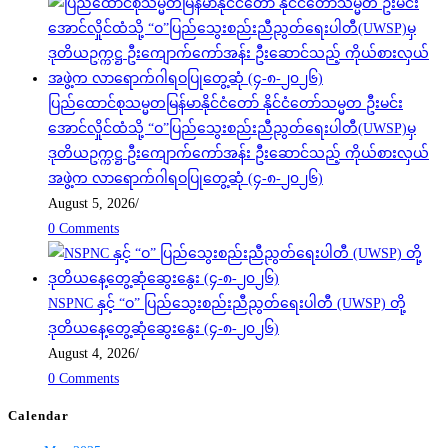
ပြည်ထောင်စုသမ္မတမြန်မာနိုင်ငံတော် နိုင်ငံတော်သမ္မတ ဦးမင်း
အောင်လှိုင်ထံသို့ “ဝ”ပြည်သွေးစည်းညီညွတ်ရေးပါတီ(UWSP)မှ
ဒုတိယဥက္ကဋ္ဌ ဦးကျောက်ကော်အန်း ဦးဆောင်သည့် ကိုယ်စားလှယ်
အဖွဲ့က လာရောက်ဂါရဝပြုတွေ့ဆုံ (၄-၈-၂၀၂၆)
August 5, 2026
/
0 Comments
NSPNC နှင့် “ဝ” ပြည်သွေးစည်းညီညွတ်ရေးပါတီ (UWSP) တို့
ဒုတိယနေ့တွေ့ဆုံဆွေးနွေး (၄-၈-၂၀၂၆)
August 4, 2026
/
0 Comments
Calendar