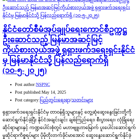
နိုင်ငံတော်စီမံအုပ်ချုပ်ရေးကောင်စီဥက္ကဋ္ဌ
ဦးဆောင်သည့် မြန်မာအဆင့်မြင့်
ကိုယ်စားလှယ်အဖွဲ့ ရုရှားဖက်ဒရေးရှင်းနိုင်ငံ
မှ မြန်မာနိုင်ငံသို့ ပြန်လည်ရောက်ရှိ
(၁၀-၅-၂၀၂၅)
Post author:
NSPNC
Post published:
May 14, 2025
Post category:
ပြည်တွင်းရေးရာ
/
သတင်းများ
ရုရှားဖက်ဒရေးရှင်းနိုင်ငံမှ တာဝန်ရှိသူများနှင့် တွေ့ဆုံဆွေးနွေးခြင်းတို့ကို
ဆောင်ရွက်နိုင်ခဲ့ပြီး နိုင်ငံအချင်းချင်း ချစ်ကြည်ရေး၊ စီးပွားရေး၊ လုံခြုံရေး
ဆိုင်ရာများနှင့် ကဏ္ဍပေါင်းစုံတွင် မဟာဗျူဟာမြောက် ပူးပေါင်းဆောင်ရွက်
မှုဆိုင်ရာကိစ္စရပ်များ ပိုမိုတိုးတက်ခိုင်မာအောင် ဆွေးနွေးဆောင်ရွက်နိုင်ခဲ့