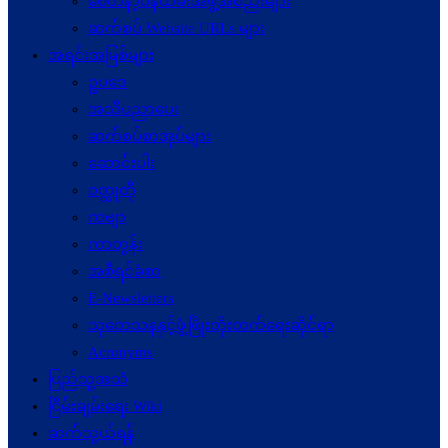
စေတနာ့ဝန်ထမ်းအဖွဲ့အစည်းများ
ဆက်စပ် Website URLs များ
အရင်းအမြစ်များ
ဥပဒေ
အသိပညာပေး
ဆက်စပ်စာအုပ်များ
ဆောင်းပါး
ဝတ္ထုတို
ကဗျာ
ကာတွန်း
အစီရင်ခံစာ
E-Newsletters
သုတေသနနှင့်ဖွံ့ဖြိုးတိုးတက်ရေးဆိုင်ရာ
Acronyms
ပြည်သူ့အသံ
ငြိမ်းချမ်းရေး Wiki
ဆက်သွယ်ရန်