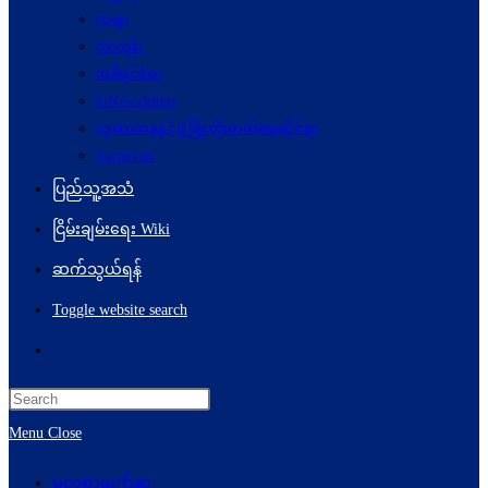
ကဗျာ
ကာတွန်း
အစီရင်ခံစာ
E-Newsletters
သုတေသနနှင့်ဖွံ့ဖြိုးတိုးတက်ရေးဆိုင်ရာ
Acronyms
ပြည်သူ့အသံ
ငြိမ်းချမ်းရေး Wiki
ဆက်သွယ်ရန်
Toggle website search
Menu
Close
မူလစာမျက်နှာ