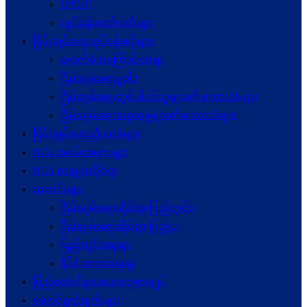
UPDJC
လုပ်ငန်းကော်မတီများ
ငြိမ်းချမ်းရေးလုပ်ငန်းစဉ်များ
နောက်ခံအကြောင်းအရာ
ငြိမ်းချမ်းရေးမူဝါဒ
ငြိမ်းချမ်းရေးတွင်ပါဝင်သူများ၏ စကားသံများ
ငြိမ်းချမ်းရေးအစုအဖွဲ့များ၏စကားသံများ
ငြိမ်းချမ်းရေးညီလာခံများ
NCA အခမ်းအနားများ
NCA စာချုပ်ဆိုင်ရာ
သတင်းများ
ငြိမ်းချမ်းရေးဆိုင်ရာ(ပြည်တွင်း)
ငြိမ်းချမ်းရေးဆိုင်ရာ(ပြည်ပ)
ပြည်တွင်းရေးရာ
နိုင်ငံတကာရေးရာ
ပြည်ထောင်စုသဘောတူစာချုပ်
ဆောင်ရွက်ချက်များ