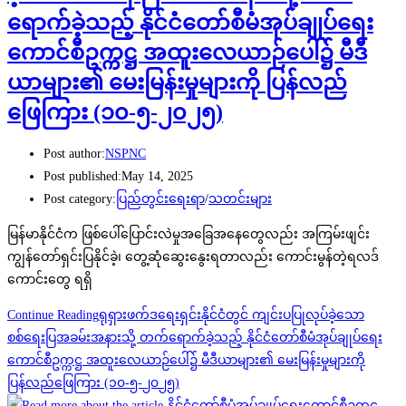
ရောက်ခဲ့သည့် နိုင်ငံတော်စီမံအုပ်ချုပ်ရေး
ကောင်စီဥက္ကဋ္ဌ အထူးလေယာဉ်ပေါ်၌ မီဒီ
ယာများ၏ မေးမြန်းမှုများကို ပြန်လည်
ဖြေကြား (၁၀-၅-၂၀၂၅)
Post author:
NSPNC
Post published:
May 14, 2025
Post category:
ပြည်တွင်းရေးရာ
/
သတင်းများ
မြန်မာနိုင်ငံက ဖြစ်ပေါ်ပြောင်းလဲမှုအခြေအနေတွေလည်း အကြမ်းဖျင်း
ကျွန်တော်ရှင်းပြနိုင်ခဲ့၊ တွေ့ဆုံဆွေးနွေးရတာလည်း ကောင်းမွန်တဲ့ရလဒ်
ကောင်းတွေ ရရှိ
Continue Reading
ရုရှားဖက်ဒရေးရှင်းနိုင်ငံတွင် ကျင်းပပြုလုပ်ခဲ့သော
စစ်ရေးပြအခမ်းအနားသို့ တက်ရောက်ခဲ့သည့် နိုင်ငံတော်စီမံအုပ်ချုပ်ရေး
ကောင်စီဥက္ကဋ္ဌ အထူးလေယာဉ်ပေါ်၌ မီဒီယာများ၏ မေးမြန်းမှုများကို
ပြန်လည်ဖြေကြား (၁၀-၅-၂၀၂၅)