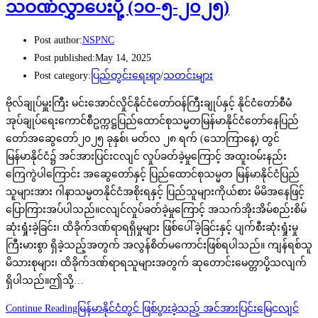
သဝဏ်လွှာပေးပို့ (၁၀-၅-၂၀၂၅)
Post author:
NSPNC
Post published:
May 14, 2025
Post category:
ပြည်တွင်းရေးရာ
/
သတင်းများ
ဗိုလ်ချုပ်မှူးကြီး မင်းအောင်လှိုင်နိုင်ငံတော်ဝန်ကြီးချုပ်နှင့် နိုင်ငံတော်စီမံ
အုပ်ချုပ်ရေးကောင်စီဥက္ကဋ္ဌပြည်ထောင်စုသမ္မတမြန်မာနိုင်ငံတော်နေပြည်
တော်အဆွေတော်၂၀၂၅ ခုနှစ်၊ မတ်လ ၂၈ ရက် (သောကြာနေ့) တွင်
မြန်မာနိုင်ငံ၌ အင်အားပြင်းငလျင် လှုပ်ခတ်ခဲ့မှုကြောင့် အထူးဝမ်းနည်း
ကြေကွဲပါကြောင်း အဆွေတော်နှင့် ပြည်ထောင်စုသမ္မတ မြန်မာနိုင်ငံပြည်
သူများအား ဂါနာသမ္မတနိုင်ငံအစိုးရနှင့် ပြည်သူများကိုယ်စား မိမိအနေဖြင့်
ပြောကြားအပ်ပါသည်။ငလျင်လှုပ်ခတ်ခဲ့မှုကြောင့် အသက်အိုးအိမ်စည်းစိမ်
ဆုံးရှုံးခဲ့ခြင်း၊ ထိခိုက်ဒဏ်ရာရရှိမှုများ ဖြစ်ပေါ်ခဲ့ခြင်းနှင့် ပျက်စီးဆုံးရှုံးမှု
ကြီးမားစွာ ရှိခဲ့သည့်အတွက် အလွန်စိတ်မကောင်းဖြစ်ရပါသည်။ ကျန်ရစ်သူ
မိသားစုများ၊ ထိခိုက်ဒဏ်ရာရသူများအတွက် ဆုတောင်းမေတ္တာပို့သလျက်
ရှိပါသည်။ဤသို့…
Continue Reading
မြန်မာနိုင်ငံတွင် ဖြစ်ပွားခဲ့သည့် အင်အားပြင်းမြေငလျင်