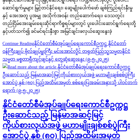
နှစ်နိုင်ငံဆက်ဆံမှု တိုးမြှင့်ဆောင်ရွက်ရေး၊ ကဏ္ဍပေါင်းစုံတွင် ပူးပေါင်း
ဆောင်ရွက်မှုများ မြှင့်တင်နိုင်ရေး၊ ဆွေမျိုးပေါက်ဖော် ချစ်ကြည်ရင်းနှီးမှု
နှင့် အေးအတူ ပူအမျှ အသိုက်အဝန်း တည်ဆောက်ရေး၊ ဒေသတွင်း
တည်ငြိမ်အေးချမ်းရေးဆိုင်ရာကိစ္စရပ်များတွင် ပူးပေါင်းဆောင်ရွက်ရေးတို့
နှင့်ပတ်သက်၍ ခင်မင်ရင်းနှီးစွာ အမြင်ချင်းဖလှယ်ဆွေးနွေးခဲ့
Continue Reading
နိုင်ငံတော်စီမံအုပ်ချုပ်ရေးကောင်စီဥက္ကဋ္ဌ နိုင်ငံတော်
ဝန်ကြီးချုပ် ဗိုလ်ချုပ်မှူးကြီး မင်းအောင်လှိုင် တရုတ်ပြည်သူ့သမ္မတနိုင်ငံ
သမ္မတ မစ္စတာရှီကျင့်ဖျင်နှင့် တွေ့ဆုံဆွေးနွေး (၉-၅-၂၀၂၅)
နိုင်ငံတော်စီမံအုပ်ချုပ်ရေးကောင်စီဥက္ကဋ္ဌ
ဦးဆောင်သည့် မြန်မာအဆင့်မြင့်
ကိုယ်စားလှယ်အဖွဲ့ မဟာမျိုးချစ်စစ်ပွဲကြီး
အောင်ပွဲ နှစ် (၈၀) ပြည့်အထိမ်းအမှတ်