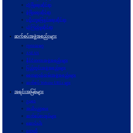
လုံခြုံရေးဆိုင်ရာ
ဖွံဖြိုးရေးဆိုင်ရာ
ပဋိပက္ခ‌ဖြေရှင်းရေးဆိုင်ရာ
ယုံကြည်မှုဆိုင်ရာ
ဆက်စပ်အဖွဲ့အစည်းများ
ကုလသမဂ္ဂ
ASEAN
နိုင်ငံတကာအဖွဲ့အစည်းများ
ပြည်တွင်းအဖွဲ့အစည်းများ
စေတနာ့ဝန်ထမ်းအဖွဲ့အစည်းများ
ဆက်စပ် Website URLs များ
အရင်းအမြစ်များ
ဥပဒေ
အသိပညာပေး
ဆက်စပ်စာအုပ်များ
ဆောင်းပါး
ဝတ္ထုတို