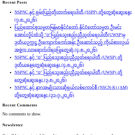
Recent Posts
NSPNC နှင့် ရှမ်းပြည်တိုးတက်ရေးပါတီ (SSPP) တို့တွေ့ဆုံဆွေးနွေး
(၇-၈-၂၀၂၆)
ပြည်ထောင်စုသမ္မတမြန်မာနိုင်ငံတော် နိုင်ငံတော်သမ္မတ ဦးမင်း
အောင်လှိုင်ထံသို့ “ဝ”ပြည်သွေးစည်းညီညွတ်ရေးပါတီ(UWSP)မှ
ဒုတိယဥက္ကဋ္ဌ ဦးကျောက်ကော်အန်း ဦးဆောင်သည့် ကိုယ်စားလှယ်
အဖွဲ့က လာရောက်ဂါရဝပြုတွေ့ဆုံ (၄-၈-၂၀၂၆)
NSPNC နှင့် “ဝ” ပြည်သွေးစည်းညီညွတ်ရေးပါတီ (UWSP) တို့
ဒုတိယနေ့တွေ့ဆုံဆွေးနွေး (၄-၈-၂၀၂၆)
NSPNC နှင့် “ဝ” ပြည်သွေးစည်းညီညွတ်ရေးပါတီ (UWSP) တို့
တွေ့ဆုံဆွေးနွေး (၃-၈-၂၀၂၆)
NSPNC နှင့် နာဂအမျိုးသားဆိုရှယ်လစ်ကောင်စီ (NSCN-K) (AM)
တို့တွေ့ဆုံဆွေးနွေး (၃၁-၇-၂၀၂၆)
Recent Comments
No comments to show.
Newsletter