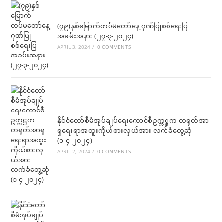
(၇၉)နှစ်မြောက်တပ်မတော်နေ့ ဂုဏ်ပြုစစ်ရေးပြ
အခမ်းအနား (၂၇-၃-၂၀၂၄)
APRIL 3, 2024
/
0 COMMENTS
နိုင်ငံတော်စီမံအုပ်ချုပ်ရေးကောင်စီဥက္ကဋ္ဌက တရုတ်အာ
ရှရေးရာအထူးကိုယ်စားလှယ်အား လက်ခံတွေ့ဆုံ
(၁-၄-၂၀၂၄)
APRIL 2, 2024
/
0 COMMENTS