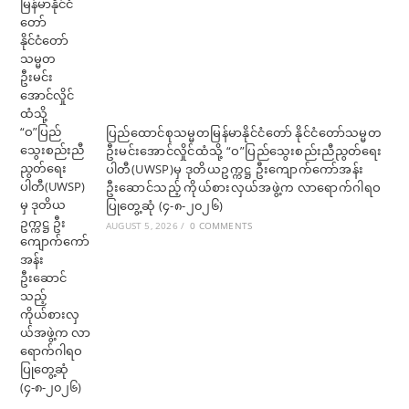
ပြည်ထောင်စုသမ္မတမြန်မာနိုင်ငံတော် နိုင်ငံတော်သမ္မတ
ဦးမင်းအောင်လှိုင်ထံသို့ “ဝ”ပြည်သွေးစည်းညီညွတ်ရေး
ပါတီ(UWSP)မှ ဒုတိယဥက္ကဋ္ဌ ဦးကျောက်ကော်အန်း
ဦးဆောင်သည့် ကိုယ်စားလှယ်အဖွဲ့က လာရောက်ဂါရဝ
ပြုတွေ့ဆုံ (၄-၈-၂၀၂၆)
AUGUST 5, 2026
/
0 COMMENTS