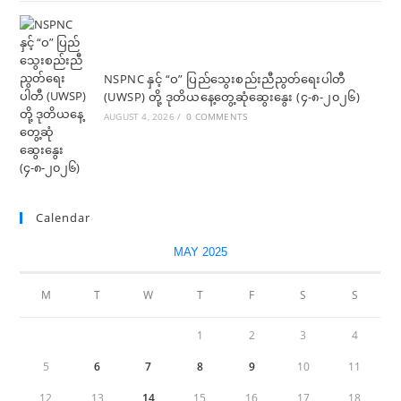
NSPNC နှင့် “ဝ” ပြည်သွေးစည်းညီညွတ်ရေးပါတီ
(UWSP) တို့ ဒုတိယနေ့တွေ့ဆုံဆွေးနွေး (၄-၈-၂၀၂၆)
AUGUST 4, 2026
/
0 COMMENTS
Calendar
MAY 2025
M
T
W
T
F
S
S
1
2
3
4
5
6
7
8
9
10
11
12
13
14
15
16
17
18