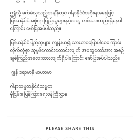
ဤသို့ ခက်ခဲလှသည့်အချိန်တွင် ဂါနာနိုင်ငံအစိုးရအနေဖြင့်
မြန်မာနိုင်ငံအစိုးရ၊ ပြည်သူများနှင့်အတူ တစ်သားတည်းရှိနေပါ
ကြောင်း ဖော်ပြအပ်ပါသည်။
မြန်မာနိုင်ငံပြည်သူများ ကျန်းမာ၍ သာယာဝပြောပါစေကြောင်း
လှိုက်လှဲစွာ ဆုမွန်ကောင်းတောင်းလျက် အဆွေတော်အား အစဉ်
ချစ်ကြည်အလေးထားလျက်ရှိပါကြောင်း ဖော်ပြအပ်ပါသည်။
ဂျွန် ဒရာမာနီ မာဟာမာ
ဂါနာသမ္မတနိုင်ငံသမ္မတ
မှီငြမ်း။ ပြန်ကြားရေးဝန်ကြီးဌာန
PLEASE SHARE THIS