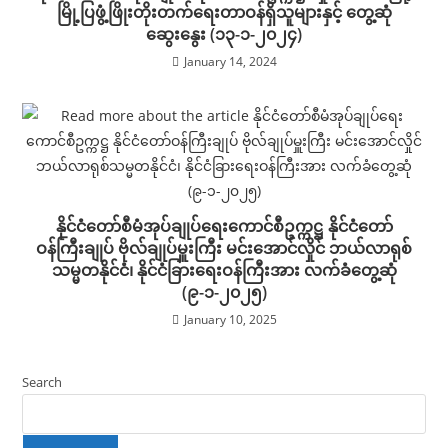
မြို့ပြဖွံ့ဖြိုးတိုးတက်ရေးတာဝန်ရှိသူများနှင့် တွေ့ဆုံ
ဆွေးနွေး (၁၃-၁-၂၀၂၄)
January 14, 2024
နိုင်ငံတော်စီမံအုပ်ချုပ်ရေးကောင်စီဥက္ကဋ္ဌ နိုင်ငံတော်
ဝန်ကြီးချုပ် ဗိုလ်ချုပ်မှူးကြီး မင်းအောင်လှိုင် ဘယ်လာရုစ်
သမ္မတနိုင်ငံ၊ နိုင်ငံခြားရေးဝန်ကြီးအား လက်ခံတွေ့ဆုံ
(၉-၁-၂၀၂၅)
January 10, 2025
Search