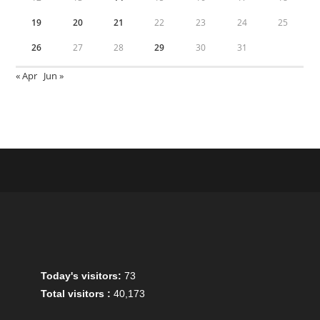
19
20
21
22
23
24
25
26
27
28
29
30
31
« Apr
Jun »
Today's visitors:
73
Total visitors :
40,173