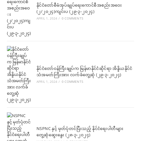
နိုင်ငံတော်စီမံအုပ်ချုပ်ရေးကောင်စီအစည်းအဝေး
(၂/၂၀၂၄)ကျင်းပ (၂၉-၃-၂၀၂၄)
APRIL 1, 2024
/
0 COMMENTS
နိုင်ငံတော်ဝန်ကြီးချုပ်က မြန်မာနိုင်ငံဆိုင်ရာ အိန္ဒိယနိုင်ငံ
သံအမတ်ကြီးအား လက်ခံတွေ့ဆုံ (၂၉-၃-၂၀၂၄)
APRIL 1, 2024
/
0 COMMENTS
NSPNC နှင့် မှတ်ပုံတင်ပြီးသည့် နိုင်ငံရေးပါတီများ
တွေ့ဆုံဆွေးနွေး (၂၈-၃-၂၀၂၄)