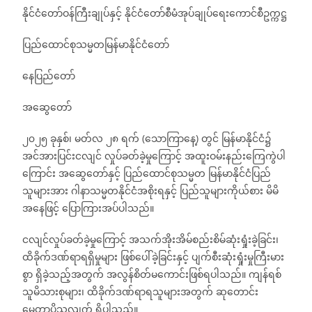
နိုင်ငံတော်ဝန်ကြီးချုပ်နှင့် နိုင်ငံတော်စီမံအုပ်ချုပ်ရေးကောင်စီဥက္ကဋ္ဌ
ပြည်ထောင်စုသမ္မတမြန်မာနိုင်ငံတော်
နေပြည်တော်
အဆွေတော်
၂၀၂၅ ခုနှစ်၊ မတ်လ ၂၈ ရက် (သောကြာနေ့) တွင် မြန်မာနိုင်ငံ၌
အင်အားပြင်းငလျင် လှုပ်ခတ်ခဲ့မှုကြောင့် အထူးဝမ်းနည်းကြေကွဲပါ
ကြောင်း အဆွေတော်နှင့် ပြည်ထောင်စုသမ္မတ မြန်မာနိုင်ငံပြည်
သူများအား ဂါနာသမ္မတနိုင်ငံအစိုးရနှင့် ပြည်သူများကိုယ်စား မိမိ
အနေဖြင့် ပြောကြားအပ်ပါသည်။
ငလျင်လှုပ်ခတ်ခဲ့မှုကြောင့် အသက်အိုးအိမ်စည်းစိမ်ဆုံးရှုံးခဲ့ခြင်း၊
ထိခိုက်ဒဏ်ရာရရှိမှုများ ဖြစ်ပေါ်ခဲ့ခြင်းနှင့် ပျက်စီးဆုံးရှုံးမှုကြီးမား
စွာ ရှိခဲ့သည့်အတွက် အလွန်စိတ်မကောင်းဖြစ်ရပါသည်။ ကျန်ရစ်
သူမိသားစုများ၊ ထိခိုက်ဒဏ်ရာရသူများအတွက် ဆုတောင်း
မေတ္တာပို့သလျက် ရှိပါသည်။