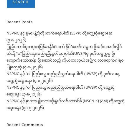
SEARCH
Recent Posts
NSPNC နှင့် ရှမ်းပြည်တိုးတက်ရေးပါတီ (SSPP) တို့တွေ့ဆုံဆွေးနွေး
(၇-၈-၂၀၂၆)
ပြည်ထောင်စုသမ္မတမြန်မာနိုင်ငံတော် နိုင်ငံတော်သမ္မတ ဦးမင်းအောင်လှိုင်
ထံသို့ “ဝ”ပြည်သွေးစည်းညီညွတ်ရေးပါတီ(UWSP)မှ ဒုတိယဥက္ကဋ္ဌ ဦး
ကျောက်ကော်အန်း ဦးဆောင်သည့် ကိုယ်စားလှယ်အဖွဲ့က လာရောက်ဂါရဝ
ပြုတွေ့ဆုံ (၄-၈-၂၀၂၆)
NSPNC နှင့် “ဝ” ပြည်သွေးစည်းညီညွတ်ရေးပါတီ (UWSP) တို့ ဒုတိယနေ့
တွေ့ဆုံဆွေးနွေး (၄-၈-၂၀၂၆)
NSPNC နှင့် “ဝ” ပြည်သွေးစည်းညီညွတ်ရေးပါတီ (UWSP) တို့ တွေ့ဆုံ
ဆွေးနွေး (၃-၈-၂၀၂၆)
NSPNC နှင့် နာဂအမျိုးသားဆိုရှယ်လစ်ကောင်စီ (NSCN-K) (AM) တို့တွေ့ဆုံ
ဆွေးနွေး (၃၁-၇-၂၀၂၆)
Recent Comments