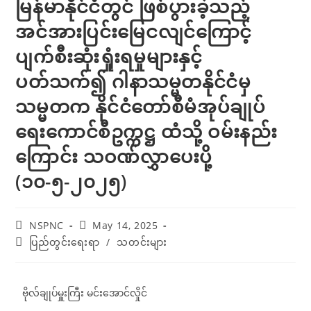
မြန်မာနိုင်ငံတွင် ဖြစ်ပွားခဲ့သည့်
အင်အားပြင်းမြေငလျင်ကြောင့်
ပျက်စီးဆုံးရှုံးရမှုများနှင့်
ပတ်သက်၍ ဂါနာသမ္မတနိုင်ငံမှ
သမ္မတက နိုင်ငံတော်စီမံအုပ်ချုပ်
ရေးကောင်စီဥက္ကဋ္ဌ ထံသို့ ဝမ်းနည်း
ကြောင်း သဝဏ်လွှာပေးပို့
(၁၀-၅-၂၀၂၅)
NSPNC
May 14, 2025
ပြည်တွင်းရေးရာ
/
သတင်းများ
ဗိုလ်ချုပ်မှူးကြီး မင်းအောင်လှိုင်