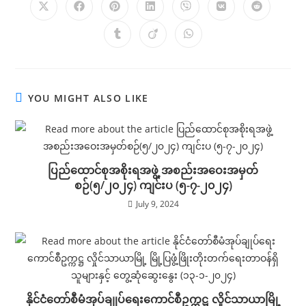
YOU MIGHT ALSO LIKE
ပြည်ထောင်စုအစိုးရအဖွဲ့ အစည်းအဝေးအမှတ်
စဉ်(၅/၂၀၂၄) ကျင်းပ (၅-၇-၂၀၂၄)
July 9, 2024
နိုင်ငံတော်စီမံအုပ်ချုပ်ရေးကောင်စီဥက္ကဋ္ဌ လှိုင်သာယာမြို့