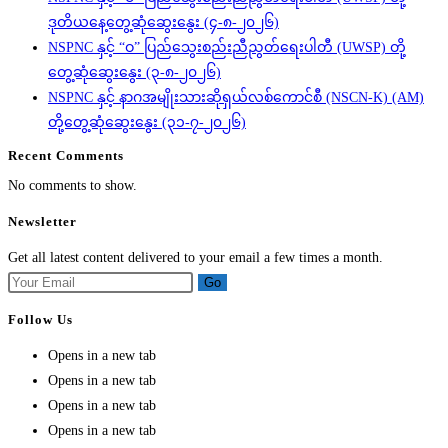
ဒုတိယနေ့တွေ့ဆုံဆွေးနွေး (၄-၈-၂၀၂၆)
NSPNC နှင့် “ဝ” ပြည်သွေးစည်းညီညွတ်ရေးပါတီ (UWSP) တို့
တွေ့ဆုံဆွေးနွေး (၃-၈-၂၀၂၆)
NSPNC နှင့် နာဂအမျိုးသားဆိုရှယ်လစ်ကောင်စီ (NSCN-K) (AM)
တို့တွေ့ဆုံဆွေးနွေး (၃၁-၇-၂၀၂၆)
Recent Comments
No comments to show.
Newsletter
Get all latest content delivered to your email a few times a month.
Go
Follow Us
Opens in a new tab
Opens in a new tab
Opens in a new tab
Opens in a new tab