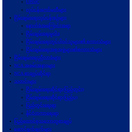
UPDJC
လုပ်ငန်းကော်မတီများ
ငြိမ်းချမ်းရေးလုပ်ငန်းစဉ်များ
နောက်ခံအကြောင်းအရာ
ငြိမ်းချမ်းရေးမူဝါဒ
ငြိမ်းချမ်းရေးတွင်ပါဝင်သူများ၏ စကားသံများ
ငြိမ်းချမ်းရေးအစုအဖွဲ့များ၏စကားသံများ
ငြိမ်းချမ်းရေးညီလာခံများ
NCA အခမ်းအနားများ
NCA စာချုပ်ဆိုင်ရာ
သတင်းများ
ငြိမ်းချမ်းရေးဆိုင်ရာ(ပြည်တွင်း)
ငြိမ်းချမ်းရေးဆိုင်ရာ(ပြည်ပ)
ပြည်တွင်းရေးရာ
နိုင်ငံတကာရေးရာ
ပြည်ထောင်စုသဘောတူစာချုပ်
ဆောင်ရွက်ချက်များ