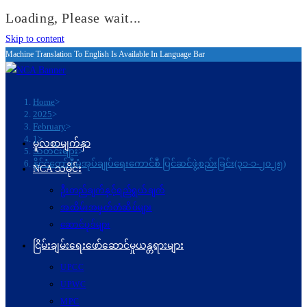
Loading, Please wait...
Skip to content
Machine Translation To English Is Available In Language Bar
Home
>
2025
>
February
>
1
>
မူလစာမျက်နှာ
သတင်းများ
>
နိုင်ငံတော်စီမံအုပ်ချုပ်ရေးကောင်စီ ပြင်ဆင်ဖွဲ့စည်းခြင်း(၃၁-၁-၂၀၂၅)
NCA သမိုင်း
ဦးတည်ချက်နှင့်ရည်ရွယ်ချက်
အထိမ်းအမှတ်တံဆိပ်များ
ဆောင်ပုဒ်များ
ငြိမ်းချမ်းရေးဖော်‌ဆောင်မှုယန္တရားများ
UPCC
UPWC
MPC