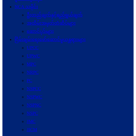
NCA သမိုင်း
ဦးတည်ချက်နှင့်ရည်ရွယ်ချက်
အထိမ်းအမှတ်တံဆိပ်များ
ဆောင်ပုဒ်များ
ငြိမ်းချမ်းရေးဖော်‌ဆောင်မှုယန္တရားများ
UPCC
UPWC
MPC
NRPC
PC
NSPCC
NSPWC
NSPNC
NSPC
JMC
JICM