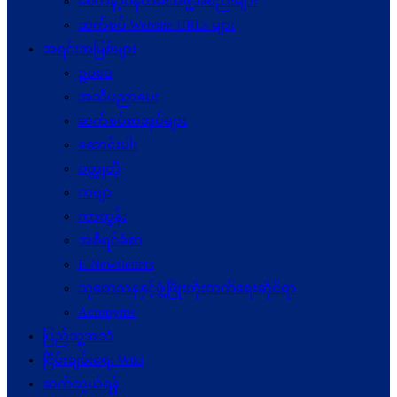
စေတနာ့ဝန်ထမ်းအဖွဲ့အစည်းများ
ဆက်စပ် Website URLs များ
အရင်းအမြစ်များ
ဥပဒေ
အသိပညာပေး
ဆက်စပ်စာအုပ်များ
ဆောင်းပါး
ဝတ္ထုတို
ကဗျာ
ကာတွန်း
အစီရင်ခံစာ
E-Newsletters
သုတေသနနှင့်ဖွံ့ဖြိုးတိုးတက်ရေးဆိုင်ရာ
Acronyms
ပြည်သူ့အသံ
ငြိမ်းချမ်းရေး Wiki
ဆက်သွယ်ရန်