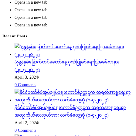
Opens in a new tab
Opens in a new tab
Opens in a new tab
Opens in a new tab
Recent Posts
(၇၉)နှစ်မြောက်တပ်မတော်နေ့ ဂုဏ်ပြုစစ်ရေးပြအခမ်းအနား
(၂၇-၃-၂၀၂၄)
April 3, 2024
/
0 Comments
နိုင်ငံတော်စီမံအုပ်ချုပ်ရေးကောင်စီဥက္ကဋ္ဌက တရုတ်အာရှရေးရာ
အထူးကိုယ်စားလှယ်အား လက်ခံတွေ့ဆုံ (၁-၄-၂၀၂၄)
April 2, 2024
/
0 Comments