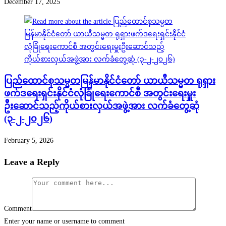
December 17, 2025
ပြည်ထောင်စုသမ္မတမြန်မာနိုင်ငံတော် ယာယီသမ္မတ ရုရှား
ဖက်ဒရေးရှင်းနိုင်ငံလုံခြုံရေးကောင်စီ အတွင်းရေးမှူး
ဦးဆောင်သည့်ကိုယ်စားလှယ်အဖွဲ့အား လက်ခံတွေ့ဆုံ
(၃-၂-၂၀၂၆)
February 5, 2026
Leave a Reply
Comment
Enter your name or username to comment