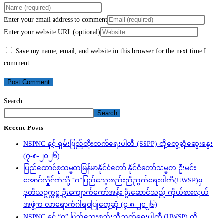
Enter your email address to comment
Enter your website URL (optional)
Save my name, email, and website in this browser for the next time I
comment.
Search
Search
Recent Posts
NSPNC နှင့် ရှမ်းပြည်တိုးတက်ရေးပါတီ (SSPP) တို့တွေ့ဆုံဆွေးနွေး
(၇-၈-၂၀၂၆)
ပြည်ထောင်စုသမ္မတမြန်မာနိုင်ငံတော် နိုင်ငံတော်သမ္မတ ဦးမင်း
အောင်လှိုင်ထံသို့ “ဝ”ပြည်သွေးစည်းညီညွတ်ရေးပါတီ(UWSP)မှ
ဒုတိယဥက္ကဋ္ဌ ဦးကျောက်ကော်အန်း ဦးဆောင်သည့် ကိုယ်စားလှယ်
အဖွဲ့က လာရောက်ဂါရဝပြုတွေ့ဆုံ (၄-၈-၂၀၂၆)
NSPNC နှင့် “ဝ” ပြည်သွေးစည်းညီညွတ်ရေးပါတီ (UWSP) တို့