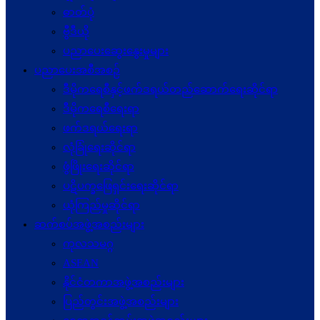
ဓာတ်ပုံ
ဗွီဒီယို
ပညာပေးဆွေးနွေးမှုများ
ပညာပေးအစီအစဉ်
ဒီမိုကရေစီနှင့်ဖက်ဒရယ်တည်ဆောက်ရေးဆိုင်ရာ
ဒီမိုကရေစီရေးရာ
ဖက်ဒရယ်ရေးရာ
လုံခြုံရေးဆိုင်ရာ
ဖွံဖြိုးရေးဆိုင်ရာ
ပဋိပက္ခ‌ဖြေရှင်းရေးဆိုင်ရာ
ယုံကြည်မှုဆိုင်ရာ
ဆက်စပ်အဖွဲ့အစည်းများ
ကုလသမဂ္ဂ
ASEAN
နိုင်ငံတကာအဖွဲ့အစည်းများ
ပြည်တွင်းအဖွဲ့အစည်းများ