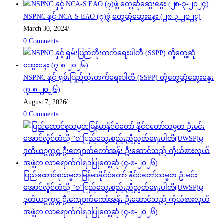
NSPNC နှင့် NCA-S EAO (၇)ဖွဲ့ တွေ့ဆုံဆွေးနွေး (၂၈-၃-၂၀၂၄)
March 30, 2024
/
0 Comments
NSPNC နှင့် ရှမ်းပြည်တိုးတက်ရေးပါတီ (SSPP) တို့တွေ့ဆုံဆွေးနွေး
(၇-၈-၂၀၂၆)
August 7, 2026
/
0 Comments
ပြည်ထောင်စုသမ္မတမြန်မာနိုင်ငံတော် နိုင်ငံတော်သမ္မတ ဦးမင်း
အောင်လှိုင်ထံသို့ “ဝ”ပြည်သွေးစည်းညီညွတ်ရေးပါတီ(UWSP)မှ
ဒုတိယဥက္ကဋ္ဌ ဦးကျောက်ကော်အန်း ဦးဆောင်သည့် ကိုယ်စားလှယ်
အဖွဲ့က လာရောက်ဂါရဝပြုတွေ့ဆုံ (၄-၈-၂၀၂၆)