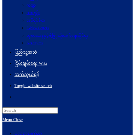
ကဗျာ
ကာတွန်း
အစီရင်ခံစာ
E-Newsletters
သုတေသနနှင့်ဖွံ့ဖြိုးတိုးတက်ရေးဆိုင်ရာ
Acronyms
ပြည်သူ့အသံ
ငြိမ်းချမ်းရေး Wiki
ဆက်သွယ်ရန်
Toggle website search
Menu
Close
မူလစာမျက်နှာ