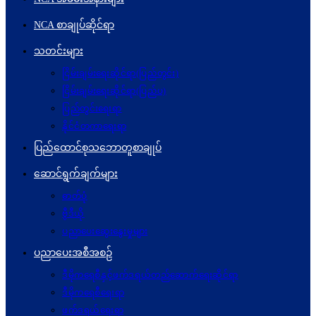
NCA စာချုပ်ဆိုင်ရာ
သတင်းများ
ငြိမ်းချမ်းရေးဆိုင်ရာ(ပြည်တွင်း)
ငြိမ်းချမ်းရေးဆိုင်ရာ(ပြည်ပ)
ပြည်တွင်းရေးရာ
နိုင်ငံတကာရေးရာ
ပြည်ထောင်စုသဘောတူစာချုပ်
ဆောင်ရွက်ချက်များ
ဓာတ်ပုံ
ဗွီဒီယို
ပညာပေးဆွေးနွေးမှုများ
ပညာပေးအစီအစဉ်
ဒီမိုကရေစီနှင့်ဖက်ဒရယ်တည်ဆောက်ရေးဆိုင်ရာ
ဒီမိုကရေစီရေးရာ
ဖက်ဒရယ်ရေးရာ