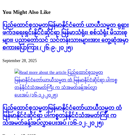
You Might Also Like
ပြည်ထောင်စုသမ္မတမြန်မာနိုင်ငံတော် ယာယီသမ္မတ ရုရှား
ဖက်ဒရေးရှင်းနိုင်ငံဆိုင်ရာ မြန်မာသံရုံး၊ စစ်သံရုံး မိသားစု
များ၊ ပညာတော်သင် သင်တန်းသားများအား တွေ့ဆုံအမှာ
စကားပြောကြား (၂၆-၉-၂၀၂၅)
September 28, 2025
ပြည်ထောင်စုသမ္မတမြန်မာနိုင်ငံတော်ယာယီသမ္မတ ထံ
မြန်မာနိုင်ငံဆိုင်ရာ ပါကစ္စတန်နိုင်ငံသံအမတ်ကြီး က
သံအမတ်ခန့်အပ်လွှာပေးအပ် (၁၆-၁၂-၂၀၂၅)