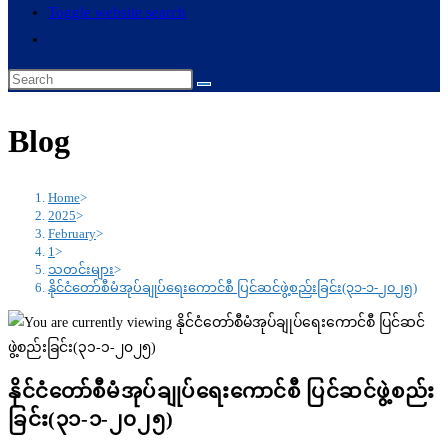
Toggle website search
Blog
Home
>
2025
>
February
>
1
>
သတင်းများ
>
နိုင်ငံတော်စီမံအုပ်ချုပ်ရေးကောင်စီ ပြင်ဆင်ဖွဲ့စည်းခြင်း(၃၁-၁-၂၀၂၅)
နိုင်ငံတော်စီမံအုပ်ချုပ်ရေးကောင်စီ ပြင်ဆင်ဖွဲ့စည်း
ခြင်း(၃၁-၁-၂၀၂၅)