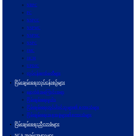
NRPC
PC
NSPCC
NSPWC
NSPNC
NSPC
JMC
JICM
UPDJC
လုပ်ငန်းကော်မတီများ
ငြိမ်းချမ်းရေးလုပ်ငန်းစဉ်များ
နောက်ခံအကြောင်းအရာ
ငြိမ်းချမ်းရေးမူဝါဒ
ငြိမ်းချမ်းရေးတွင်ပါဝင်သူများ၏ စကားသံများ
ငြိမ်းချမ်းရေးအစုအဖွဲ့များ၏စကားသံများ
ငြိမ်းချမ်းရေးညီလာခံများ
NCA အခမ်းအနားများ