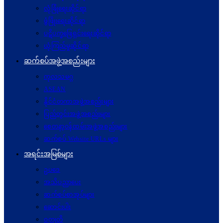
လုံခြုံရေးဆိုင်ရာ
ဖွံဖြိုးရေးဆိုင်ရာ
ပဋိပက္ခ‌ဖြေရှင်းရေးဆိုင်ရာ
ယုံကြည်မှုဆိုင်ရာ
ဆက်စပ်အဖွဲ့အစည်းများ
ကုလသမဂ္ဂ
ASEAN
နိုင်ငံတကာအဖွဲ့အစည်းများ
ပြည်တွင်းအဖွဲ့အစည်းများ
စေတနာ့ဝန်ထမ်းအဖွဲ့အစည်းများ
ဆက်စပ် Website URLs များ
အရင်းအမြစ်များ
ဥပဒေ
အသိပညာပေး
ဆက်စပ်စာအုပ်များ
ဆောင်းပါး
ဝတ္ထုတို