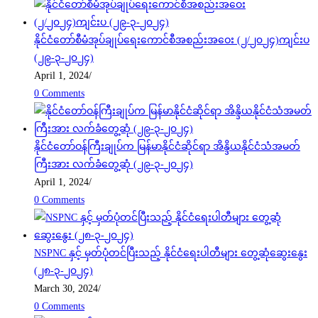
နိုင်ငံတော်စီမံအုပ်ချုပ်ရေးကောင်စီအစည်းအဝေး (၂/၂၀၂၄)ကျင်းပ
(၂၉-၃-၂၀၂၄)
April 1, 2024
/
0 Comments
နိုင်ငံတော်ဝန်ကြီးချုပ်က မြန်မာနိုင်ငံဆိုင်ရာ အိန္ဒိယနိုင်ငံသံအမတ်
ကြီးအား လက်ခံတွေ့ဆုံ (၂၉-၃-၂၀၂၄)
April 1, 2024
/
0 Comments
NSPNC နှင့် မှတ်ပုံတင်ပြီးသည့် နိုင်ငံရေးပါတီများ တွေ့ဆုံဆွေးနွေး
(၂၈-၃-၂၀၂၄)
March 30, 2024
/
0 Comments