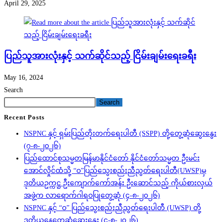
April 29, 2025
ပြည်သူအားလုံးနှင့် သက်ဆိုင်သည့် ငြိမ်းချမ်းရေးခရီး
May 16, 2024
Search
Search
Recent Posts
NSPNC နှင့် ရှမ်းပြည်တိုးတက်ရေးပါတီ (SSPP) တို့တွေ့ဆုံဆွေးနွေး
(၇-၈-၂၀၂၆)
ပြည်ထောင်စုသမ္မတမြန်မာနိုင်ငံတော် နိုင်ငံတော်သမ္မတ ဦးမင်း
အောင်လှိုင်ထံသို့ “ဝ”ပြည်သွေးစည်းညီညွတ်ရေးပါတီ(UWSP)မှ
ဒုတိယဥက္ကဋ္ဌ ဦးကျောက်ကော်အန်း ဦးဆောင်သည့် ကိုယ်စားလှယ်
အဖွဲ့က လာရောက်ဂါရဝပြုတွေ့ဆုံ (၄-၈-၂၀၂၆)
NSPNC နှင့် “ဝ” ပြည်သွေးစည်းညီညွတ်ရေးပါတီ (UWSP) တို့
ဒုတိယနေ့တွေ့ဆုံဆွေးနွေး (၄-၈-၂၀၂၆)