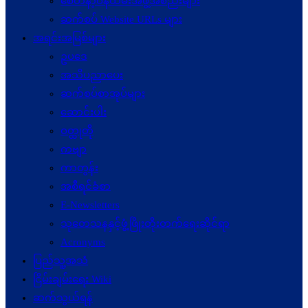
စေတနာ့ဝန်ထမ်းအဖွဲ့အစည်းများ
ဆက်စပ် Website URLs များ
အရင်းအမြစ်များ
ဥပဒေ
အသိပညာပေး
ဆက်စပ်စာအုပ်များ
ဆောင်းပါး
ဝတ္ထုတို
ကဗျာ
ကာတွန်း
အစီရင်ခံစာ
E-Newsletters
သုတေသနနှင့်ဖွံ့ဖြိုးတိုးတက်ရေးဆိုင်ရာ
Acronyms
ပြည်သူ့အသံ
ငြိမ်းချမ်းရေး Wiki
ဆက်သွယ်ရန်