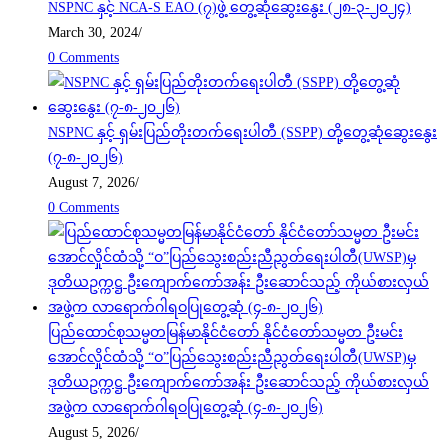
NSPNC နှင့် NCA-S EAO (၇)ဖွဲ့ တွေ့ဆုံဆွေးနွေး (၂၈-၃-၂၀၂၄)
March 30, 2024
/
0 Comments
NSPNC နှင့် ရှမ်းပြည်တိုးတက်ရေးပါတီ (SSPP) တို့တွေ့ဆုံဆွေးနွေး
(၇-၈-၂၀၂၆)
August 7, 2026
/
0 Comments
ပြည်ထောင်စုသမ္မတမြန်မာနိုင်ငံတော် နိုင်ငံတော်သမ္မတ ဦးမင်း
အောင်လှိုင်ထံသို့ “ဝ”ပြည်သွေးစည်းညီညွတ်ရေးပါတီ(UWSP)မှ
ဒုတိယဥက္ကဋ္ဌ ဦးကျောက်ကော်အန်း ဦးဆောင်သည့် ကိုယ်စားလှယ်
အဖွဲ့က လာရောက်ဂါရဝပြုတွေ့ဆုံ (၄-၈-၂၀၂၆)
August 5, 2026
/