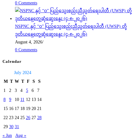
0 Comments
NSPNC နှင့် “ဝ” ပြည်သွေးစည်းညီညွတ်ရေးပါတီ (UWSP) တို့
ဒုတိယနေ့တွေ့ဆုံဆွေးနွေး (၄-၈-၂၀၂၆)
August 4, 2026
/
0 Comments
Calendar
July 2024
M
T
W
T
F
S
S
1
2
3
4
5
6
7
8
9
10
11
12
13
14
15
16
17
18
19
20
21
22
23
24
25
26
27
28
29
30
31
« Jun
Aug »