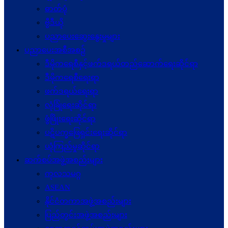
ဓာတ်ပုံ
ဗွီဒီယို
ပညာပေးဆွေးနွေးမှုများ
ပညာပေးအစီအစဉ်
ဒီမိုကရေစီနှင့်ဖက်ဒရယ်တည်ဆောက်ရေးဆိုင်ရာ
ဒီမိုကရေစီရေးရာ
ဖက်ဒရယ်ရေးရာ
လုံခြုံရေးဆိုင်ရာ
ဖွံဖြိုးရေးဆိုင်ရာ
ပဋိပက္ခ‌ဖြေရှင်းရေးဆိုင်ရာ
ယုံကြည်မှုဆိုင်ရာ
ဆက်စပ်အဖွဲ့အစည်းများ
ကုလသမဂ္ဂ
ASEAN
နိုင်ငံတကာအဖွဲ့အစည်းများ
ပြည်တွင်းအဖွဲ့အစည်းများ