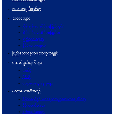
NCA စာချုပ်ဆိုင်ရာ
သတင်းများ
ငြိမ်းချမ်းရေးဆိုင်ရာ(ပြည်တွင်း)
ငြိမ်းချမ်းရေးဆိုင်ရာ(ပြည်ပ)
ပြည်တွင်းရေးရာ
နိုင်ငံတကာရေးရာ
ပြည်ထောင်စုသဘောတူစာချုပ်
ဆောင်ရွက်ချက်များ
ဓာတ်ပုံ
ဗွီဒီယို
ပညာပေးဆွေးနွေးမှုများ
ပညာပေးအစီအစဉ်
ဒီမိုကရေစီနှင့်ဖက်ဒရယ်တည်ဆောက်ရေးဆိုင်ရာ
ဒီမိုကရေစီရေးရာ
ဖက်ဒရယ်ရေးရာ