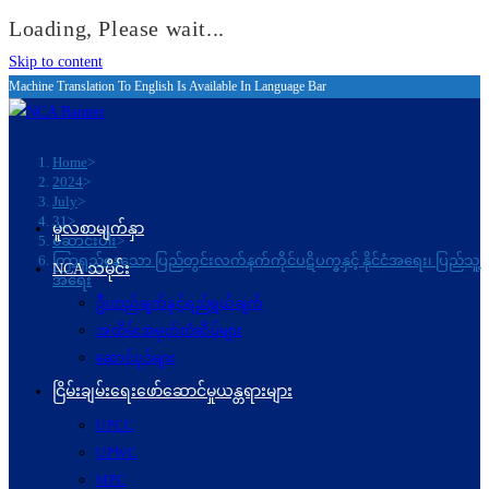
Loading, Please wait...
Skip to content
Machine Translation To English Is Available In Language Bar
Home
>
2024
>
July
>
31
>
မူလစာမျက်နှာ
ဆောင်းပါး
>
ကြာရှည်နေသော ပြည်တွင်းလက်နက်ကိုင်ပဋိပက္ခနှင့် နိုင်ငံအရေး၊ ပြည်သူ့
NCA သမိုင်း
အရေး
ဦးတည်ချက်နှင့်ရည်ရွယ်ချက်
အထိမ်းအမှတ်တံဆိပ်များ
ဆောင်ပုဒ်များ
ငြိမ်းချမ်းရေးဖော်‌ဆောင်မှုယန္တရားများ
UPCC
UPWC
MPC