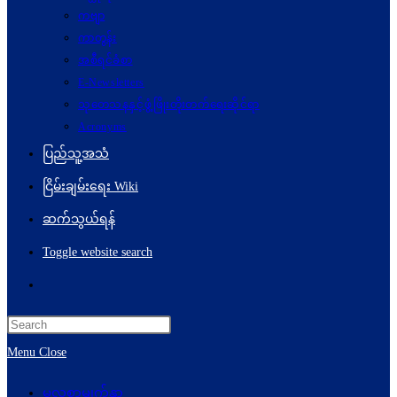
ကဗျာ
ကာတွန်း
အစီရင်ခံစာ
E-Newsletters
သုတေသနနှင့်ဖွံ့ဖြိုးတိုးတက်ရေးဆိုင်ရာ
Acronyms
ပြည်သူ့အသံ
ငြိမ်းချမ်းရေး Wiki
ဆက်သွယ်ရန်
Toggle website search
Menu
Close
မူလစာမျက်နှာ