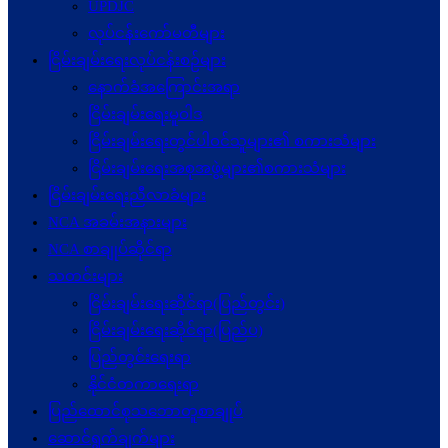
UPDJC
လုပ်ငန်းကော်မတီများ
ငြိမ်းချမ်းရေးလုပ်ငန်းစဉ်များ
နောက်ခံအကြောင်းအရာ
ငြိမ်းချမ်းရေးမူဝါဒ
ငြိမ်းချမ်းရေးတွင်ပါဝင်သူများ၏ စကားသံများ
ငြိမ်းချမ်းရေးအစုအဖွဲ့များ၏စကားသံများ
ငြိမ်းချမ်းရေးညီလာခံများ
NCA အခမ်းအနားများ
NCA စာချုပ်ဆိုင်ရာ
သတင်းများ
ငြိမ်းချမ်းရေးဆိုင်ရာ(ပြည်တွင်း)
ငြိမ်းချမ်းရေးဆိုင်ရာ(ပြည်ပ)
ပြည်တွင်းရေးရာ
နိုင်ငံတကာရေးရာ
ပြည်ထောင်စုသဘောတူစာချုပ်
ဆောင်ရွက်ချက်များ