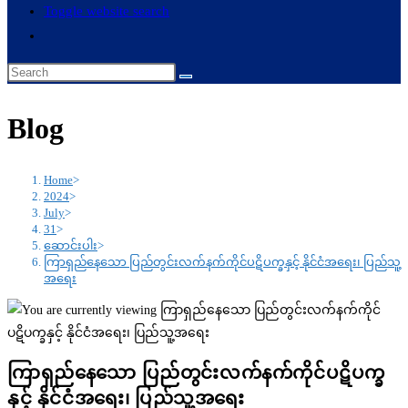
Toggle website search
Blog
Home
>
2024
>
July
>
31
>
ဆောင်းပါး
>
ကြာရှည်နေသော ပြည်တွင်းလက်နက်ကိုင်ပဋိပက္ခနှင့် နိုင်ငံအရေး၊ ပြည်သူ့
အရေး
ကြာရှည်နေသော ပြည်တွင်းလက်နက်ကိုင်ပဋိပက္ခ
နှင့် နိုင်ငံအရေး၊ ပြည်သူ့အရေး