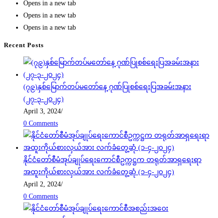
Opens in a new tab
Opens in a new tab
Opens in a new tab
Recent Posts
(၇၉)နှစ်မြောက်တပ်မတော်နေ့ ဂုဏ်ပြုစစ်ရေးပြအခမ်းအနား
(၂၇-၃-၂၀၂၄)
April 3, 2024
/
0 Comments
နိုင်ငံတော်စီမံအုပ်ချုပ်ရေးကောင်စီဥက္ကဋ္ဌက တရုတ်အာရှရေးရာ
အထူးကိုယ်စားလှယ်အား လက်ခံတွေ့ဆုံ (၁-၄-၂၀၂၄)
April 2, 2024
/
0 Comments