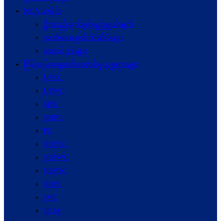
NCA သမိုင်း
ဦးတည်ချက်နှင့်ရည်ရွယ်ချက်
အထိမ်းအမှတ်တံဆိပ်များ
ဆောင်ပုဒ်များ
ငြိမ်းချမ်းရေးဖော်‌ဆောင်မှုယန္တရားများ
UPCC
UPWC
MPC
NRPC
PC
NSPCC
NSPWC
NSPNC
NSPC
JMC
JICM