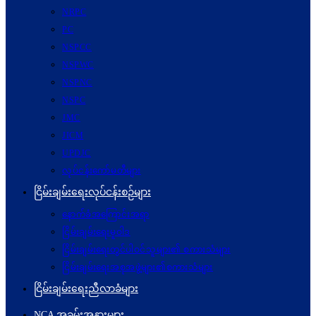
NRPC
PC
NSPCC
NSPWC
NSPNC
NSPC
JMC
JICM
UPDJC
လုပ်ငန်းကော်မတီများ
ငြိမ်းချမ်းရေးလုပ်ငန်းစဉ်များ
နောက်ခံအကြောင်းအရာ
ငြိမ်းချမ်းရေးမူဝါဒ
ငြိမ်းချမ်းရေးတွင်ပါဝင်သူများ၏ စကားသံများ
ငြိမ်းချမ်းရေးအစုအဖွဲ့များ၏စကားသံများ
ငြိမ်းချမ်းရေးညီလာခံများ
NCA အခမ်းအနားများ