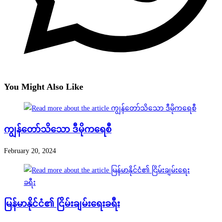
You Might Also Like
ကျွန်တော်သိသော ဒီမိုကရေစီ
February 20, 2024
မြန်မာနိုင်ငံ၏ ငြိမ်းချမ်းရေးခရီး