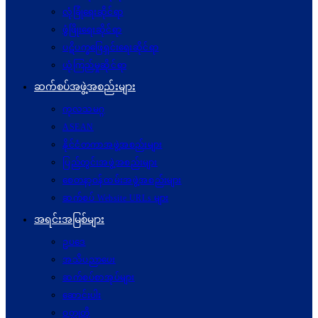
လုံခြုံရေးဆိုင်ရာ
ဖွံဖြိုးရေးဆိုင်ရာ
ပဋိပက္ခ‌ဖြေရှင်းရေးဆိုင်ရာ
ယုံကြည်မှုဆိုင်ရာ
ဆက်စပ်အဖွဲ့အစည်းများ
ကုလသမဂ္ဂ
ASEAN
နိုင်ငံတကာအဖွဲ့အစည်းများ
ပြည်တွင်းအဖွဲ့အစည်းများ
စေတနာ့ဝန်ထမ်းအဖွဲ့အစည်းများ
ဆက်စပ် Website URLs များ
အရင်းအမြစ်များ
ဥပဒေ
အသိပညာပေး
ဆက်စပ်စာအုပ်များ
ဆောင်းပါး
ဝတ္ထုတို