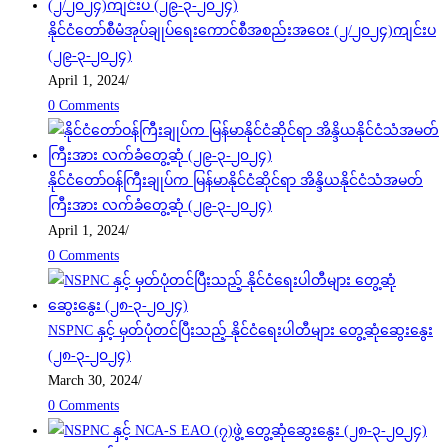
နိုင်ငံတော်စီမံအုပ်ချုပ်ရေးကောင်စီအစည်းအဝေး (၂/၂၀၂၄)ကျင်းပ
(၂၉-၃-၂၀၂၄)
April 1, 2024
/
0 Comments
နိုင်ငံတော်ဝန်ကြီးချုပ်က မြန်မာနိုင်ငံဆိုင်ရာ အိန္ဒိယနိုင်ငံသံအမတ်
ကြီးအား လက်ခံတွေ့ဆုံ (၂၉-၃-၂၀၂၄)
April 1, 2024
/
0 Comments
NSPNC နှင့် မှတ်ပုံတင်ပြီးသည့် နိုင်ငံရေးပါတီများ တွေ့ဆုံဆွေးနွေး
(၂၈-၃-၂၀၂၄)
March 30, 2024
/
0 Comments