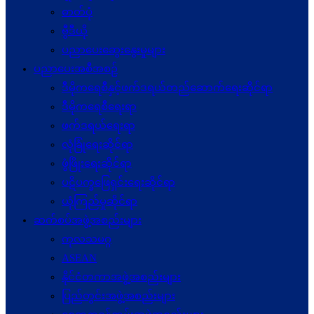
ဓာတ်ပုံ
ဗွီဒီယို
ပညာပေးဆွေးနွေးမှုများ
ပညာပေးအစီအစဉ်
ဒီမိုကရေစီနှင့်ဖက်ဒရယ်တည်ဆောက်ရေးဆိုင်ရာ
ဒီမိုကရေစီရေးရာ
ဖက်ဒရယ်ရေးရာ
လုံခြုံရေးဆိုင်ရာ
ဖွံဖြိုးရေးဆိုင်ရာ
ပဋိပက္ခ‌ဖြေရှင်းရေးဆိုင်ရာ
ယုံကြည်မှုဆိုင်ရာ
ဆက်စပ်အဖွဲ့အစည်းများ
ကုလသမဂ္ဂ
ASEAN
နိုင်ငံတကာအဖွဲ့အစည်းများ
ပြည်တွင်းအဖွဲ့အစည်းများ