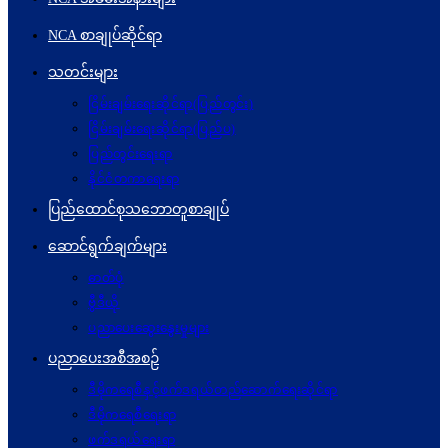
NCA စာချုပ်ဆိုင်ရာ
သတင်းများ
ငြိမ်းချမ်းရေးဆိုင်ရာ(ပြည်တွင်း)
ငြိမ်းချမ်းရေးဆိုင်ရာ(ပြည်ပ)
ပြည်တွင်းရေးရာ
နိုင်ငံတကာရေးရာ
ပြည်ထောင်စုသဘောတူစာချုပ်
ဆောင်ရွက်ချက်များ
ဓာတ်ပုံ
ဗွီဒီယို
ပညာပေးဆွေးနွေးမှုများ
ပညာပေးအစီအစဉ်
ဒီမိုကရေစီနှင့်ဖက်ဒရယ်တည်ဆောက်ရေးဆိုင်ရာ
ဒီမိုကရေစီရေးရာ
ဖက်ဒရယ်ရေးရာ