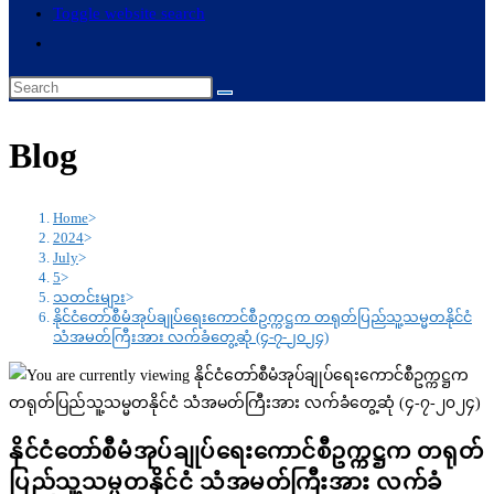
Toggle website search
Blog
Home
>
2024
>
July
>
5
>
သတင်းများ
>
နိုင်ငံတော်စီမံအုပ်ချုပ်ရေးကောင်စီဥက္ကဋ္ဌက တရုတ်ပြည်သူ့သမ္မတနိုင်ငံ
သံအမတ်ကြီးအား လက်ခံတွေ့ဆုံ (၄-၇-၂၀၂၄)
နိုင်ငံတော်စီမံအုပ်ချုပ်ရေးကောင်စီဥက္ကဋ္ဌက တရုတ်
ပြည်သူ့သမ္မတနိုင်ငံ သံအမတ်ကြီးအား လက်ခံ