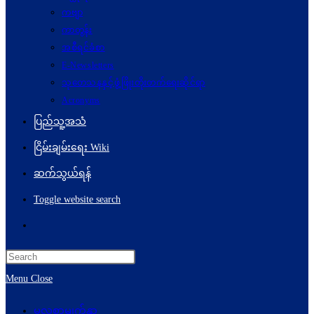
ကဗျာ
ကာတွန်း
အစီရင်ခံစာ
E-Newsletters
သုတေသနနှင့်ဖွံ့ဖြိုးတိုးတက်ရေးဆိုင်ရာ
Acronyms
ပြည်သူ့အသံ
ငြိမ်းချမ်းရေး Wiki
ဆက်သွယ်ရန်
Toggle website search
Menu
Close
မူလစာမျက်နှာ