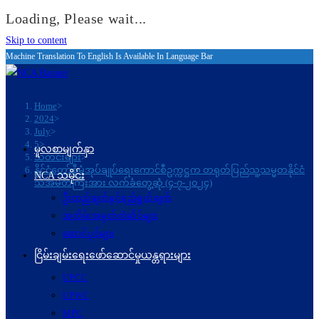
Loading, Please wait...
Skip to content
Machine Translation To English Is Available In Language Bar
Home
>
2024
>
July
>
5
>
မူလစာမျက်နှာ
သတင်းများ
>
နိုင်ငံတော်စီမံအုပ်ချုပ်ရေးကောင်စီဥက္ကဋ္ဌက တရုတ်ပြည်သူ့သမ္မတနိုင်ငံ
NCA သမိုင်း
သံအမတ်ကြီးအား လက်ခံတွေ့ဆုံ (၄-၇-၂၀၂၄)
ဦးတည်ချက်နှင့်ရည်ရွယ်ချက်
အထိမ်းအမှတ်တံဆိပ်များ
ဆောင်ပုဒ်များ
ငြိမ်းချမ်းရေးဖော်‌ဆောင်မှုယန္တရားများ
UPCC
UPWC
MPC