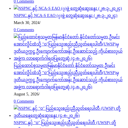
0 Comments
NSPNC နှင့် NCA-S EAO (၇)ဖွဲ့ တွေ့ဆုံဆွေးနွေး (၂၈-၃-၂၀၂၄)
March 30, 2024
/
0 Comments
ပြည်ထောင်စုသမ္မတမြန်မာနိုင်ငံတော် နိုင်ငံတော်သမ္မတ ဦးမင်း
အောင်လှိုင်ထံသို့ “ဝ”ပြည်သွေးစည်းညီညွတ်ရေးပါတီ(UWSP)မှ
ဒုတိယဥက္ကဋ္ဌ ဦးကျောက်ကော်အန်း ဦးဆောင်သည့် ကိုယ်စားလှယ်
အဖွဲ့က လာရောက်ဂါရဝပြုတွေ့ဆုံ (၄-၈-၂၀၂၆)
August 5, 2026
/
0 Comments
NSPNC နှင့် “ဝ” ပြည်သွေးစည်းညီညွတ်ရေးပါတီ (UWSP) တို့