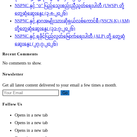
NSPNC နှင့် “ဝ” ပြည်သွေးစည်းညီညွတ်ရေးပါတီ (UWSP) တို့
တွေ့ဆုံဆွေးနွေး (၃-၈-၂၀၂၆)
NSPNC နှင့် နာဂအမျိုးသားဆိုရှယ်လစ်ကောင်စီ (NSCN-K) (AM)
တို့တွေ့ဆုံဆွေးနွေး (၃၁-၇-၂၀၂၆)
NSPNC နှင့် ရခိုင်ပြည်လွတ်မြောက်ရေးပါတီ (ALP) တို့ တွေ့ဆုံ
ဆွေးနွေး (၂၇-၇-၂၀၂၆)
Recent Comments
No comments to show.
Newsletter
Get all latest content delivered to your email a few times a month.
Go
Follow Us
Opens in a new tab
Opens in a new tab
Opens in a new tab