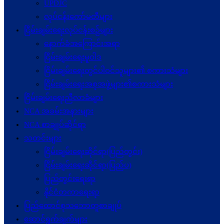
UPDJC
လုပ်ငန်းကော်မတီများ
ငြိမ်းချမ်းရေးလုပ်ငန်းစဉ်များ
နောက်ခံအကြောင်းအရာ
ငြိမ်းချမ်းရေးမူဝါဒ
ငြိမ်းချမ်းရေးတွင်ပါဝင်သူများ၏ စကားသံများ
ငြိမ်းချမ်းရေးအစုအဖွဲ့များ၏စကားသံများ
ငြိမ်းချမ်းရေးညီလာခံများ
NCA အခမ်းအနားများ
NCA စာချုပ်ဆိုင်ရာ
သတင်းများ
ငြိမ်းချမ်းရေးဆိုင်ရာ(ပြည်တွင်း)
ငြိမ်းချမ်းရေးဆိုင်ရာ(ပြည်ပ)
ပြည်တွင်းရေးရာ
နိုင်ငံတကာရေးရာ
ပြည်ထောင်စုသဘောတူစာချုပ်
ဆောင်ရွက်ချက်များ