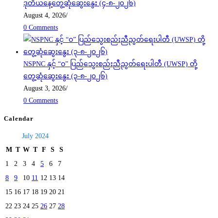
ဒုတိယနေ့တွေ့ဆုံဆွေးနွေး (၄-၈-၂၀၂၆)
August 4, 2026
/
0 Comments
NSPNC နှင့် “ဝ” ပြည်သွေးစည်းညီညွတ်ရေးပါတီ (UWSP) တို့
တွေ့ဆုံဆွေးနွေး (၃-၈-၂၀၂၆)
August 3, 2026
/
0 Comments
Calendar
July 2024
M
T
W
T
F
S
S
1
2
3
4
5
6
7
8
9
10
11
12
13
14
15
16
17
18
19
20
21
22
23
24
25
26
27
28