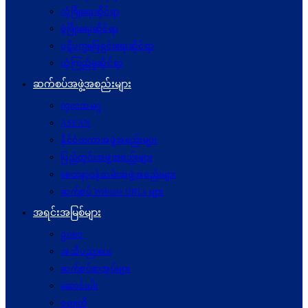
လုံခြုံရေးဆိုင်ရာ
ဖွံဖြိုးရေးဆိုင်ရာ
ပဋိပက္ခ‌ဖြေရှင်းရေးဆိုင်ရာ
ယုံကြည်မှုဆိုင်ရာ
ဆက်စပ်အဖွဲ့အစည်းများ
ကုလသမဂ္ဂ
ASEAN
နိုင်ငံတကာအဖွဲ့အစည်းများ
ပြည်တွင်းအဖွဲ့အစည်းများ
စေတနာ့ဝန်ထမ်းအဖွဲ့အစည်းများ
ဆက်စပ် Website URLs များ
အရင်းအမြစ်များ
ဥပဒေ
အသိပညာပေး
ဆက်စပ်စာအုပ်များ
ဆောင်းပါး
ဝတ္ထုတို