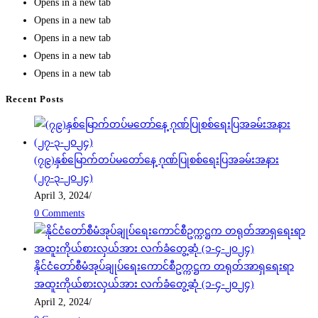
Opens in a new tab
Opens in a new tab
Opens in a new tab
Opens in a new tab
Opens in a new tab
Recent Posts
(၇၉)နှစ်မြောက်တပ်မတော်နေ့ ဂုဏ်ပြုစစ်ရေးပြအခမ်းအနား
(၂၇-၃-၂၀၂၄)
April 3, 2024
/
0 Comments
နိုင်ငံတော်စီမံအုပ်ချုပ်ရေးကောင်စီဥက္ကဋ္ဌက တရုတ်အာရှရေးရာ
အထူးကိုယ်စားလှယ်အား လက်ခံတွေ့ဆုံ (၁-၄-၂၀၂၄)
April 2, 2024
/