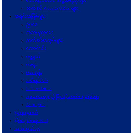
စေတနာ့ဝန်ထမ်းအဖွဲ့အစည်းများ
ဆက်စပ် Website URLs များ
အရင်းအမြစ်များ
ဥပဒေ
အသိပညာပေး
ဆက်စပ်စာအုပ်များ
ဆောင်းပါး
ဝတ္ထုတို
ကဗျာ
ကာတွန်း
အစီရင်ခံစာ
E-Newsletters
သုတေသနနှင့်ဖွံ့ဖြိုးတိုးတက်ရေးဆိုင်ရာ
Acronyms
ပြည်သူ့အသံ
ငြိမ်းချမ်းရေး Wiki
ဆက်သွယ်ရန်