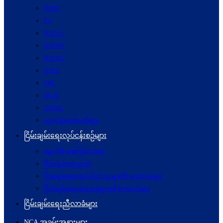
NRPC
PC
NSPCC
NSPWC
NSPNC
NSPC
JMC
JICM
UPDJC
လုပ်ငန်းကော်မတီများ
ငြိမ်းချမ်းရေးလုပ်ငန်းစဉ်များ
နောက်ခံအကြောင်းအရာ
ငြိမ်းချမ်းရေးမူဝါဒ
ငြိမ်းချမ်းရေးတွင်ပါဝင်သူများ၏ စကားသံများ
ငြိမ်းချမ်းရေးအစုအဖွဲ့များ၏စကားသံများ
ငြိမ်းချမ်းရေးညီလာခံများ
NCA အခမ်းအနားများ