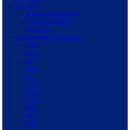
NCA သမိုင်း
ဦးတည်ချက်နှင့်ရည်ရွယ်ချက်
အထိမ်းအမှတ်တံဆိပ်များ
ဆောင်ပုဒ်များ
ငြိမ်းချမ်းရေးဖော်‌ဆောင်မှုယန္တရားများ
UPCC
UPWC
MPC
NRPC
PC
NSPCC
NSPWC
NSPNC
NSPC
JMC
JICM