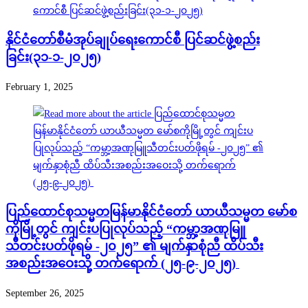
နိုင်ငံတော်စီမံအုပ်ချုပ်ရေးကောင်စီ ပြင်ဆင်ဖွဲ့စည်း
ခြင်း(၃၁-၁-၂၀၂၅)
February 1, 2025
ပြည်ထောင်စုသမ္မတမြန်မာနိုင်ငံတော် ယာယီသမ္မတ မော်စ
ကိုမြို့တွင် ကျင်းပပြုလုပ်သည့် “ကမ္ဘာ့အဏုမြူ
သီတင်းပတ်ဖိုရမ် -၂၀၂၅” ၏ မျက်နှာစုံညီ ထိပ်သီး
အစည်းအဝေးသို့ တက်ရောက် (၂၅-၉-၂၀၂၅)
September 26, 2025