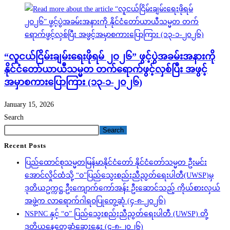
“လူငယ်ငြိမ်းချမ်းရေးဖိုရမ် ၂ဝ၂၆” ဖွင့်ပွဲအခမ်းအနားကို
နိုင်ငံတော်ယာယီသမ္မတ တက်ရောက်ဖွင့်လှစ်ပြီး အဖွင့်
အမှာစကားပြောကြား (၁၃-၁-၂၀၂၆)
January 15, 2026
Search
Search
Recent Posts
ပြည်ထောင်စုသမ္မတမြန်မာနိုင်ငံတော် နိုင်ငံတော်သမ္မတ ဦးမင်း
အောင်လှိုင်ထံသို့ “ဝ”ပြည်သွေးစည်းညီညွတ်ရေးပါတီ(UWSP)မှ
ဒုတိယဥက္ကဋ္ဌ ဦးကျောက်ကော်အန်း ဦးဆောင်သည့် ကိုယ်စားလှယ်
အဖွဲ့က လာရောက်ဂါရဝပြုတွေ့ဆုံ (၄-၈-၂၀၂၆)
NSPNC နှင့် “ဝ” ပြည်သွေးစည်းညီညွတ်ရေးပါတီ (UWSP) တို့
ဒုတိယနေ့တွေ့ဆုံဆွေးနွေး (၄-၈-၂၀၂၆)