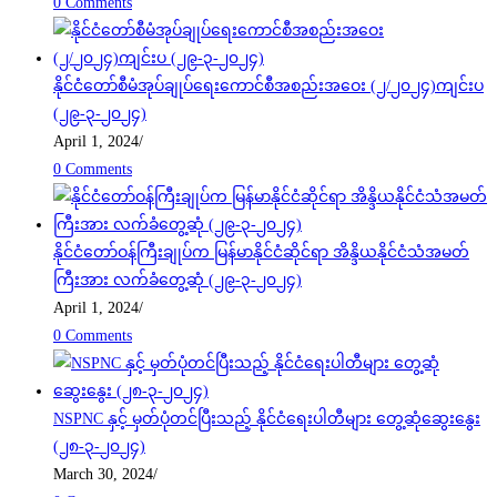
0 Comments
နိုင်ငံတော်စီမံအုပ်ချုပ်ရေးကောင်စီအစည်းအဝေး (၂/၂၀၂၄)ကျင်းပ
(၂၉-၃-၂၀၂၄)
April 1, 2024
/
0 Comments
နိုင်ငံတော်ဝန်ကြီးချုပ်က မြန်မာနိုင်ငံဆိုင်ရာ အိန္ဒိယနိုင်ငံသံအမတ်
ကြီးအား လက်ခံတွေ့ဆုံ (၂၉-၃-၂၀၂၄)
April 1, 2024
/
0 Comments
NSPNC နှင့် မှတ်ပုံတင်ပြီးသည့် နိုင်ငံရေးပါတီများ တွေ့ဆုံဆွေးနွေး
(၂၈-၃-၂၀၂၄)
March 30, 2024
/