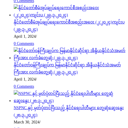
0 Comments
နိုင်ငံတော်စီမံအုပ်ချုပ်ရေးကောင်စီအစည်းအဝေး (၂/၂၀၂၄)ကျင်းပ
(၂၉-၃-၂၀၂၄)
April 1, 2024
/
0 Comments
နိုင်ငံတော်ဝန်ကြီးချုပ်က မြန်မာနိုင်ငံဆိုင်ရာ အိန္ဒိယနိုင်ငံသံအမတ်
ကြီးအား လက်ခံတွေ့ဆုံ (၂၉-၃-၂၀၂၄)
April 1, 2024
/
0 Comments
NSPNC နှင့် မှတ်ပုံတင်ပြီးသည့် နိုင်ငံရေးပါတီများ တွေ့ဆုံဆွေးနွေး
(၂၈-၃-၂၀၂၄)
March 30, 2024
/