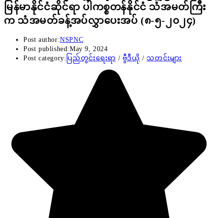
မြန်မာနိုင်ငံဆိုင်ရာ ပါကစ္စတန်နိုင်ငံ သံအမတ်ကြီး
က သံအမတ်ခန့်အပ်လွှာပေးအပ် (၈-၅-၂၀၂၄)
Post author:
NSPNC
Post published:
May 9, 2024
Post category:
ပြည်တွင်းရေးရာ
/
ဗွီဒီယို
/
သတင်းများ