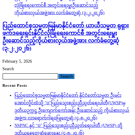
ပြည်ထောင်စုသမ္မတမြန်မာနိုင်ငံတော် ယာယီသမ္မတ ရုရှား
ဖက်ဒရေးရှင်းနိုင်ငံလုံခြုံရေးကောင်စီ အတွင်းရေးမှူး
ဦးဆောင်သည့်ကိုယ်စားလှယ်အဖွဲ့အား လက်ခံတွေ့ဆုံ
(၃-၂-၂၀၂၆)
February 5, 2026
Search
Search
Recent Posts
ပြည်ထောင်စုသမ္မတမြန်မာနိုင်ငံတော် နိုင်ငံတော်သမ္မတ ဦးမင်း
အောင်လှိုင်ထံသို့ “ဝ”ပြည်သွေးစည်းညီညွတ်ရေးပါတီ(UWSP)မှ
ဒုတိယဥက္ကဋ္ဌ ဦးကျောက်ကော်အန်း ဦးဆောင်သည့် ကိုယ်စားလှယ်
အဖွဲ့က လာရောက်ဂါရဝပြုတွေ့ဆုံ (၄-၈-၂၀၂၆)
NSPNC နှင့် “ဝ” ပြည်သွေးစည်းညီညွတ်ရေးပါတီ (UWSP) တို့
ဒုတိယနေ့တွေ့ဆုံဆွေးနွေး (၄-၈-၂၀၂၆)