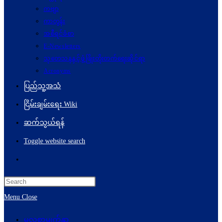
ကဗျာ
ကာတွန်း
အစီရင်ခံစာ
E-Newsletters
သုတေသနနှင့်ဖွံ့ဖြိုးတိုးတက်ရေးဆိုင်ရာ
Acronyms
ပြည်သူ့အသံ
ငြိမ်းချမ်းရေး Wiki
ဆက်သွယ်ရန်
Toggle website search
Menu
Close
မူလစာမျက်နှာ