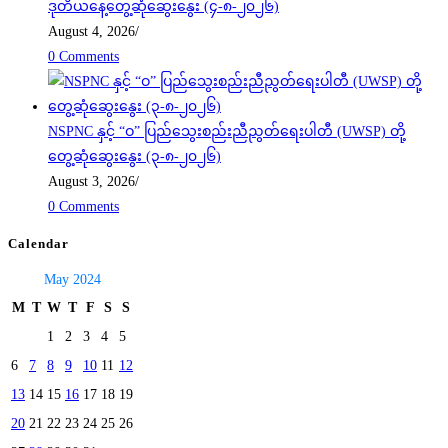
ဒုတိယနေ့တွေ့ဆုံဆွေးနွေး (၄-၈-၂၀၂၆)
August 4, 2026
/
0 Comments
NSPNC နှင့် “ဝ” ပြည်သွေးစည်းညီညွတ်ရေးပါတီ (UWSP) တို့
တွေ့ဆုံဆွေးနွေး (၃-၈-၂၀၂၆)
August 3, 2026
/
0 Comments
Calendar
May 2024
M
T
W
T
F
S
S
1
2
3
4
5
6
7
8
9
10
11
12
13
14
15
16
17
18
19
20
21
22
23
24
25
26