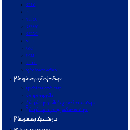
NRPC
PC
NSPCC
NSPWC
NSPNC
NSPC
JMC
JICM
UPDJC
လုပ်ငန်းကော်မတီများ
ငြိမ်းချမ်းရေးလုပ်ငန်းစဉ်များ
နောက်ခံအကြောင်းအရာ
ငြိမ်းချမ်းရေးမူဝါဒ
ငြိမ်းချမ်းရေးတွင်ပါဝင်သူများ၏ စကားသံများ
ငြိမ်းချမ်းရေးအစုအဖွဲ့များ၏စကားသံများ
ငြိမ်းချမ်းရေးညီလာခံများ
NCA အခမ်းအနားများ