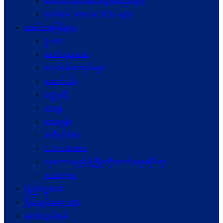
စေတနာ့ဝန်ထမ်းအဖွဲ့အစည်းများ
ဆက်စပ် Website URLs များ
အရင်းအမြစ်များ
ဥပဒေ
အသိပညာပေး
ဆက်စပ်စာအုပ်များ
ဆောင်းပါး
ဝတ္ထုတို
ကဗျာ
ကာတွန်း
အစီရင်ခံစာ
E-Newsletters
သုတေသနနှင့်ဖွံ့ဖြိုးတိုးတက်ရေးဆိုင်ရာ
Acronyms
ပြည်သူ့အသံ
ငြိမ်းချမ်းရေး Wiki
ဆက်သွယ်ရန်