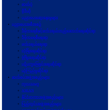
ဓာတ်ပုံ
ဗွီဒီယို
ပညာပေးဆွေးနွေးမှုများ
ပညာပေးအစီအစဉ်
ဒီမိုကရေစီနှင့်ဖက်ဒရယ်တည်ဆောက်ရေးဆိုင်ရာ
ဒီမိုကရေစီရေးရာ
ဖက်ဒရယ်ရေးရာ
လုံခြုံရေးဆိုင်ရာ
ဖွံဖြိုးရေးဆိုင်ရာ
ပဋိပက္ခ‌ဖြေရှင်းရေးဆိုင်ရာ
ယုံကြည်မှုဆိုင်ရာ
ဆက်စပ်အဖွဲ့အစည်းများ
ကုလသမဂ္ဂ
ASEAN
နိုင်ငံတကာအဖွဲ့အစည်းများ
ပြည်တွင်းအဖွဲ့အစည်းများ