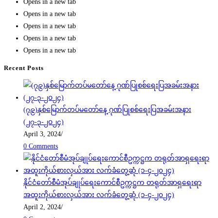
Opens in a new tab
Opens in a new tab
Opens in a new tab
Opens in a new tab
Opens in a new tab
Recent Posts
(၇၉)နှစ်မြောက်တပ်မတော်နေ့ ဂုဏ်ပြုစစ်ရေးပြအခမ်းအနား
(၂၇-၃-၂၀၂၄)
April 3, 2024
/
0 Comments
နိုင်ငံတော်စီမံအုပ်ချုပ်ရေးကောင်စီဥက္ကဋ္ဌက တရုတ်အာရှရေးရာ
အထူးကိုယ်စားလှယ်အား လက်ခံတွေ့ဆုံ (၁-၄-၂၀၂၄)
April 2, 2024
/