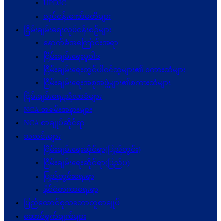
UPDJC
လုပ်ငန်းကော်မတီများ
ငြိမ်းချမ်းရေးလုပ်ငန်းစဉ်များ
နောက်ခံအကြောင်းအရာ
ငြိမ်းချမ်းရေးမူဝါဒ
ငြိမ်းချမ်းရေးတွင်ပါဝင်သူများ၏ စကားသံများ
ငြိမ်းချမ်းရေးအစုအဖွဲ့များ၏စကားသံများ
ငြိမ်းချမ်းရေးညီလာခံများ
NCA အခမ်းအနားများ
NCA စာချုပ်ဆိုင်ရာ
သတင်းများ
ငြိမ်းချမ်းရေးဆိုင်ရာ(ပြည်တွင်း)
ငြိမ်းချမ်းရေးဆိုင်ရာ(ပြည်ပ)
ပြည်တွင်းရေးရာ
နိုင်ငံတကာရေးရာ
ပြည်ထောင်စုသဘောတူစာချုပ်
ဆောင်ရွက်ချက်များ