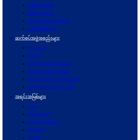
လုံခြုံရေးဆိုင်ရာ
ဖွံဖြိုးရေးဆိုင်ရာ
ပဋိပက္ခ‌ဖြေရှင်းရေးဆိုင်ရာ
ယုံကြည်မှုဆိုင်ရာ
ဆက်စပ်အဖွဲ့အစည်းများ
ကုလသမဂ္ဂ
ASEAN
နိုင်ငံတကာအဖွဲ့အစည်းများ
ပြည်တွင်းအဖွဲ့အစည်းများ
စေတနာ့ဝန်ထမ်းအဖွဲ့အစည်းများ
ဆက်စပ် Website URLs များ
အရင်းအမြစ်များ
ဥပဒေ
အသိပညာပေး
ဆက်စပ်စာအုပ်များ
ဆောင်းပါး
ဝတ္ထုတို