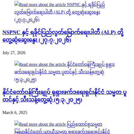
NSPNC နှင့် ရခိုင်ပြည်လွတ်မြောက်ရေးပါတီ (ALP) တို့
တွေ့ဆုံဆွေးနွေး (၂၇-၇-၂၀၂၆)
July 27, 2026
နိုင်ငံတော်ဝန်ကြီးချုပ် ရုရှားဖက်ဒရေးရှင်းနိုင်ငံ သမ္မတ ပူ
တင်နှင့် သီးသန့်တွေ့ဆုံ (၅-၃-၂၀၂၅)
March 6, 2025