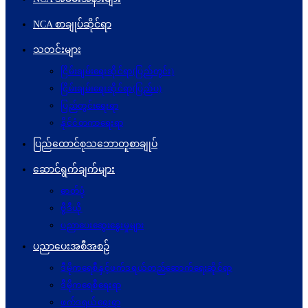
NCA စာချုပ်ဆိုင်ရာ
သတင်းများ
ငြိမ်းချမ်းရေးဆိုင်ရာ(ပြည်တွင်း)
ငြိမ်းချမ်းရေးဆိုင်ရာ(ပြည်ပ)
ပြည်တွင်းရေးရာ
နိုင်ငံတကာရေးရာ
ပြည်ထောင်စုသဘောတူစာချုပ်
ဆောင်ရွက်ချက်များ
ဓာတ်ပုံ
ဗွီဒီယို
ပညာပေးဆွေးနွေးမှုများ
ပညာပေးအစီအစဉ်
ဒီမိုကရေစီနှင့်ဖက်ဒရယ်တည်ဆောက်ရေးဆိုင်ရာ
ဒီမိုကရေစီရေးရာ
ဖက်ဒရယ်ရေးရာ