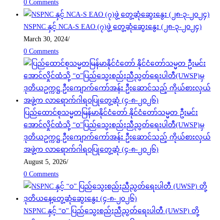
0 Comments
NSPNC နှင့် NCA-S EAO (၇)ဖွဲ့ တွေ့ဆုံဆွေးနွေး (၂၈-၃-၂၀၂၄)
March 30, 2024
/
0 Comments
ပြည်ထောင်စုသမ္မတမြန်မာနိုင်ငံတော် နိုင်ငံတော်သမ္မတ ဦးမင်း
အောင်လှိုင်ထံသို့ “ဝ”ပြည်သွေးစည်းညီညွတ်ရေးပါတီ(UWSP)မှ
ဒုတိယဥက္ကဋ္ဌ ဦးကျောက်ကော်အန်း ဦးဆောင်သည့် ကိုယ်စားလှယ်
အဖွဲ့က လာရောက်ဂါရဝပြုတွေ့ဆုံ (၄-၈-၂၀၂၆)
August 5, 2026
/
0 Comments
NSPNC နှင့် “ဝ” ပြည်သွေးစည်းညီညွတ်ရေးပါတီ (UWSP) တို့