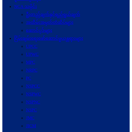
NCA သမိုင်း
ဦးတည်ချက်နှင့်ရည်ရွယ်ချက်
အထိမ်းအမှတ်တံဆိပ်များ
ဆောင်ပုဒ်များ
ငြိမ်းချမ်းရေးဖော်‌ဆောင်မှုယန္တရားများ
UPCC
UPWC
MPC
NRPC
PC
NSPCC
NSPWC
NSPNC
NSPC
JMC
JICM