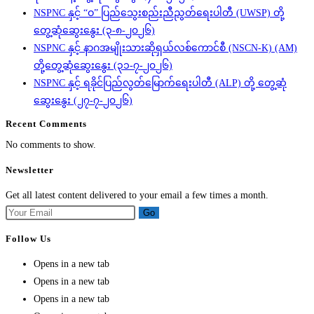
NSPNC နှင့် “ဝ” ပြည်သွေးစည်းညီညွတ်ရေးပါတီ (UWSP) တို့
တွေ့ဆုံဆွေးနွေး (၃-၈-၂၀၂၆)
NSPNC နှင့် နာဂအမျိုးသားဆိုရှယ်လစ်ကောင်စီ (NSCN-K) (AM)
တို့တွေ့ဆုံဆွေးနွေး (၃၁-၇-၂၀၂၆)
NSPNC နှင့် ရခိုင်ပြည်လွတ်မြောက်ရေးပါတီ (ALP) တို့ တွေ့ဆုံ
ဆွေးနွေး (၂၇-၇-၂၀၂၆)
Recent Comments
No comments to show.
Newsletter
Get all latest content delivered to your email a few times a month.
Go
Follow Us
Opens in a new tab
Opens in a new tab
Opens in a new tab