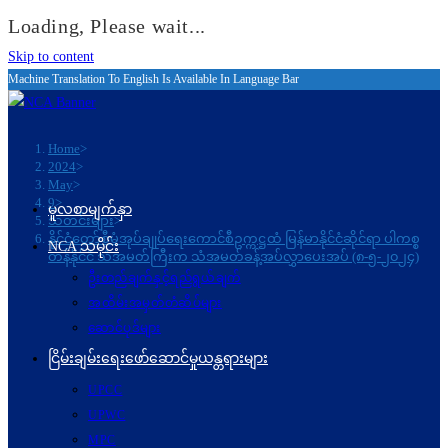
Loading, Please wait...
Skip to content
Machine Translation To English Is Available In Language Bar
Home
>
2024
>
May
>
9
>
မူလစာမျက်နှာ
သတင်းများ
>
နိုင်ငံတော်စီမံအုပ်ချုပ်ရေးကောင်စီဥက္ကဋ္ဌထံ မြန်မာနိုင်ငံဆိုင်ရာ ပါကစ္စ
NCA သမိုင်း
တန်နိုင်ငံ သံအမတ်ကြီးက သံအမတ်ခန့်အပ်လွှာပေးအပ် (၈-၅-၂၀၂၄)
ဦးတည်ချက်နှင့်ရည်ရွယ်ချက်
အထိမ်းအမှတ်တံဆိပ်များ
ဆောင်ပုဒ်များ
ငြိမ်းချမ်းရေးဖော်‌ဆောင်မှုယန္တရားများ
UPCC
UPWC
MPC