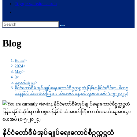
Toggle website search
Blog
Home
>
2024
>
May
>
9
>
သတင်းများ
>
နိုင်ငံတော်စီမံအုပ်ချုပ်ရေးကောင်စီဥက္ကဋ္ဌထံ မြန်မာနိုင်ငံဆိုင်ရာ ပါကစ္စ
တန်နိုင်ငံ သံအမတ်ကြီးက သံအမတ်ခန့်အပ်လွှာပေးအပ် (၈-၅-၂၀၂၄)
နိုင်ငံတော်စီမံအုပ်ချုပ်ရေးကောင်စီဥက္ကဋ္ဌထံ