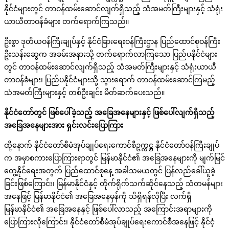
နိုင်ငံများတွင် တာဝန်ထမ်းဆောင်လျက်ရှိသည့် သံအမတ်ကြီးများနှင့် သံရုံး
ယာယီတာဝန်ခံများ တက်ရောက်ကြသည်။
ဦးစွာ ဒုတိယဝန်ကြီးချုပ်နှင့် နိုင်ငံခြားရေးဝန်ကြီးဌာန ပြည်ထောင်စုဝန်ကြီး
ဦးသန်းဆွေက အခမ်းအနားသို့ တက်ရောက်လာကြသော ပြည်ပနိုင်ငံများ
တွင် တာဝန်ထမ်းဆောင်လျက်ရှိသည့် သံအမတ်ကြီးများနှင့် သံရုံးယာယီ
တာဝန်ခံများ၊ ပြည်ပနိုင်ငံများသို့ သွားရောက် တာဝန်ထမ်းဆောင်ကြမည့်
သံအမတ်ကြီးများနှင့် တစ်ဦးချင်း မိတ်ဆက်ပေးသည်။
နိုင်ငံတော်တွင် ဖြစ်ပေါ်ခဲ့သည့် အခြေအနေများနှင့် ဖြစ်ပေါ်လျက်ရှိသည့်
အခြေအနေများအား ရှင်းလင်းပြောကြား
ထို့နောက် နိုင်ငံတော်စီမံအုပ်ချုပ်ရေးကောင်စီဥက္ကဋ္ဌ နိုင်ငံတော်ဝန်ကြီးချုပ်
က အမှာစကားပြောကြားရာတွင် မြန်မာနိုင်ငံ၏ အခြေအနေများကို မျက်မြင်
တွေ့နိုင်ရေးအတွက် ပြည်ထောင်စုနေ့ အခါသမယတွင် ပြန်လည်ခေါ်ယူခဲ့
ခြင်းဖြစ်ကြောင်း၊ မြန်မာနိုင်ငံနှင့် တိုက်ရိုက်သက်ဆိုင်နေသည့် သံတမန်များ
အနေဖြင့် မြန်မာနိုင်ငံ၏ အခြေအနေမှန်ကို သိရှိရန်လိုပြီး လက်ရှိ
မြန်မာနိုင်ငံ၏ အခြေအနေနှင့် ဖြစ်ပေါ်လာသည့် အကြောင်းအရာများကို
ပြောကြားလိုကြောင်း၊ နိုင်ငံတော်စီမံအုပ်ချုပ်ရေးကောင်စီအနေဖြင့် နိုင်ငံ့