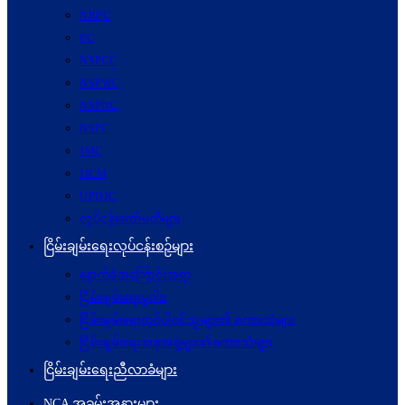
NRPC
PC
NSPCC
NSPWC
NSPNC
NSPC
JMC
JICM
UPDJC
လုပ်ငန်းကော်မတီများ
ငြိမ်းချမ်းရေးလုပ်ငန်းစဉ်များ
နောက်ခံအကြောင်းအရာ
ငြိမ်းချမ်းရေးမူဝါဒ
ငြိမ်းချမ်းရေးတွင်ပါဝင်သူများ၏ စကားသံများ
ငြိမ်းချမ်းရေးအစုအဖွဲ့များ၏စကားသံများ
ငြိမ်းချမ်းရေးညီလာခံများ
NCA အခမ်းအနားများ