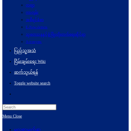
ကဗျာ
ကာတွန်း
အစီရင်ခံစာ
E-Newsletters
သုတေသနနှင့်ဖွံ့ဖြိုးတိုးတက်ရေးဆိုင်ရာ
Acronyms
ပြည်သူ့အသံ
ငြိမ်းချမ်းရေး Wiki
ဆက်သွယ်ရန်
Toggle website search
Menu
Close
မူလစာမျက်နှာ