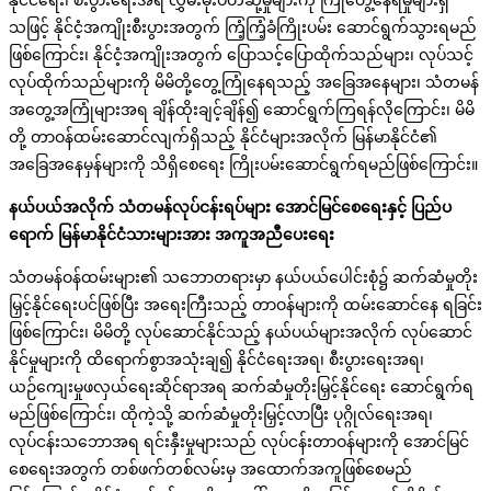
နိုင်ငံရေး၊ စီးပွားရေးအရ လွှမ်းမိုးပိတ်ဆို့မှုများကို ကြုံတွေ့နေရမှုများရှိ
သဖြင့် နိုင်ငံ့အကျိုးစီးပွားအတွက် ကြံ့ကြံ့ခံကြိုးပမ်း ဆောင်ရွက်သွားရမည်
ဖြစ်ကြောင်း၊ နိုင်ငံ့အကျိုးအတွက် ပြောသင့်ပြောထိုက်သည်များ၊ လုပ်သင့်
လုပ်ထိုက်သည်များကို မိမိတို့တွေ့ကြုံနေရသည့် အခြေအနေများ၊ သံတမန်
အတွေ့အကြုံများအရ ချိန်ထိုးချင့်ချိန်၍ ဆောင်ရွက်ကြရန်လိုကြောင်း၊ မိမိ
တို့ တာဝန်ထမ်းဆောင်လျက်ရှိသည့် နိုင်ငံများအလိုက် မြန်မာနိုင်ငံ၏
အခြေအနေမှန်များကို သိရှိစေရေး ကြိုးပမ်းဆောင်ရွက်ရမည်ဖြစ်ကြောင်း။
နယ်ပယ်အလိုက် သံတမန်လုပ်ငန်းရပ်များ အောင်မြင်စေရေးနှင့် ပြည်ပ
ရောက် မြန်မာနိုင်ငံသားများအား အကူအညီပေးရေး
သံတမန်ဝန်ထမ်းများ၏ သဘောတရားမှာ နယ်ပယ်ပေါင်းစုံ၌ ဆက်ဆံမှုတိုး
မြှင့်နိုင်ရေးပင်ဖြစ်ပြီး အရေးကြီးသည့် တာဝန်များကို ထမ်းဆောင်နေ ရခြင်း
ဖြစ်ကြောင်း၊ မိမိတို့ လုပ်ဆောင်နိုင်သည့် နယ်ပယ်များအလိုက် လုပ်ဆောင်
နိုင်မှုများကို ထိရောက်စွာအသုံးချ၍ နိုင်ငံရေးအရ၊ စီးပွားရေးအရ၊
ယဉ်ကျေးမှုဖလှယ်ရေးဆိုင်ရာအရ ဆက်ဆံမှုတိုးမြှင့်နိုင်ရေး ဆောင်ရွက်ရ
မည်ဖြစ်ကြောင်း၊ ထိုကဲ့သို့ ဆက်ဆံမှုတိုးမြှင့်လာပြီး ပုဂ္ဂိုလ်ရေးအရ၊
လုပ်ငန်းသဘောအရ ရင်းနှီးမှုများသည် လုပ်ငန်းတာဝန်များကို အောင်မြင်
စေရေးအတွက် တစ်ဖက်တစ်လမ်းမှ အထောက်အကူဖြစ်စေမည်