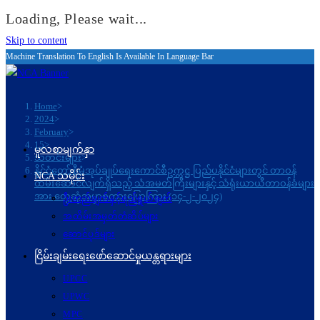
Loading, Please wait...
Skip to content
Machine Translation To English Is Available In Language Bar
Home
>
2024
>
February
>
15
>
မူလစာမျက်နှာ
သတင်းများ
>
နိုင်ငံတော်စီမံအုပ်ချုပ်ရေးကောင်စီဥက္ကဋ္ဌ ပြည်ပနိုင်ငံများတွင် တာဝန်
NCA သမိုင်း
ထမ်းဆောင်လျက်ရှိသည့် သံအမတ်ကြီးများနှင့် သံရုံးယာယီတာဝန်ခံများ
အား တွေ့ဆုံအမှာစကားပြောကြား (၁၄-၂-၂၀၂၄)
ဦးတည်ချက်နှင့်ရည်ရွယ်ချက်
အထိမ်းအမှတ်တံဆိပ်များ
ဆောင်ပုဒ်များ
ငြိမ်းချမ်းရေးဖော်‌ဆောင်မှုယန္တရားများ
UPCC
UPWC
MPC