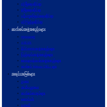
လုံခြုံရေးဆိုင်ရာ
ဖွံဖြိုးရေးဆိုင်ရာ
ပဋိပက္ခ‌ဖြေရှင်းရေးဆိုင်ရာ
ယုံကြည်မှုဆိုင်ရာ
ဆက်စပ်အဖွဲ့အစည်းများ
ကုလသမဂ္ဂ
ASEAN
နိုင်ငံတကာအဖွဲ့အစည်းများ
ပြည်တွင်းအဖွဲ့အစည်းများ
စေတနာ့ဝန်ထမ်းအဖွဲ့အစည်းများ
ဆက်စပ် Website URLs များ
အရင်းအမြစ်များ
ဥပဒေ
အသိပညာပေး
ဆက်စပ်စာအုပ်များ
ဆောင်းပါး
ဝတ္ထုတို