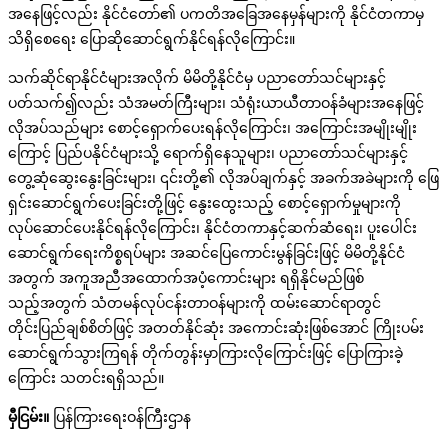
အနေဖြင့်လည်း နိုင်ငံတော်၏ ပကတိအခြေအနေမှန်များကို နိုင်ငံတကာမှ
သိရှိစေရေး ပြောဆိုဆောင်ရွက်နိုင်ရန်လိုကြောင်း။
သက်ဆိုင်ရာနိုင်ငံများအလိုက် မိမိတို့နိုင်ငံမှ ပညာတော်သင်များနှင့်
ပတ်သက်၍လည်း သံအမတ်ကြီးများ၊ သံရုံးယာယီတာဝန်ခံများအနေဖြင့်
လိုအပ်သည်များ စောင့်ရှောက်ပေးရန်လိုကြောင်း၊ အကြောင်းအမျိုးမျိုး
ကြောင့် ပြည်ပနိုင်ငံများသို့ ရောက်ရှိနေသူများ၊ ပညာတော်သင်များနှင့်
တွေ့ဆုံဆွေးနွေးခြင်းများ၊ ၎င်းတို့၏ လိုအပ်ချက်နှင့် အခက်အခဲများကို ဖြေ
ရှင်းဆောင်ရွက်ပေးခြင်းတို့ဖြင့် နွေးထွေးသည့် စောင့်ရှောက်မှုများကို
လုပ်ဆောင်ပေးနိုင်ရန်လိုကြောင်း၊ နိုင်ငံတကာနှင့်ဆက်ဆံရေး၊ ပူးပေါင်း
ဆောင်ရွက်ရေးကိစ္စရပ်များ အဆင်ပြေကောင်းမွန်ခြင်းဖြင့် မိမိတို့နိုင်ငံ
အတွက် အကူအညီအထောက်အပံ့ကောင်းများ ရရှိနိုင်မည်ဖြစ်
သည့်အတွက် သံတမန်လုပ်ငန်းတာဝန်များကို ထမ်းဆောင်ရာတွင်
တိုင်းပြည်ချစ်စိတ်ဖြင့် အတတ်နိုင်ဆုံး အကောင်းဆုံးဖြစ်အောင် ကြိုးပမ်း
ဆောင်ရွက်သွားကြရန် တိုက်တွန်းမှာကြားလိုကြောင်းဖြင့် ပြောကြားခဲ့
ကြောင်း သတင်းရရှိသည်။
မှီငြမ်း။
ပြန်ကြားရေးဝန်ကြီးဌာန