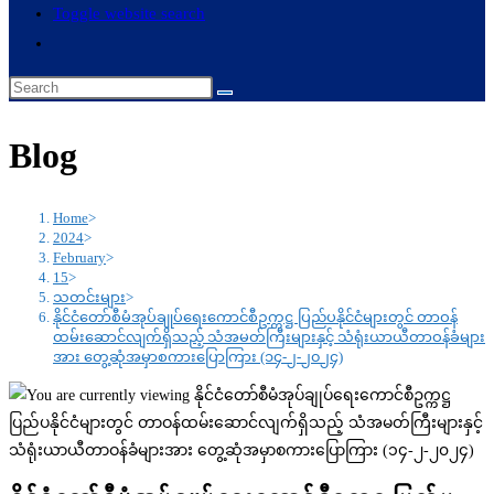
Toggle website search
Blog
Home
>
2024
>
February
>
15
>
သတင်းများ
>
နိုင်ငံတော်စီမံအုပ်ချုပ်ရေးကောင်စီဥက္ကဋ္ဌ ပြည်ပနိုင်ငံများတွင် တာဝန်
ထမ်းဆောင်လျက်ရှိသည့် သံအမတ်ကြီးများနှင့် သံရုံးယာယီတာဝန်ခံများ
အား တွေ့ဆုံအမှာစကားပြောကြား (၁၄-၂-၂၀၂၄)