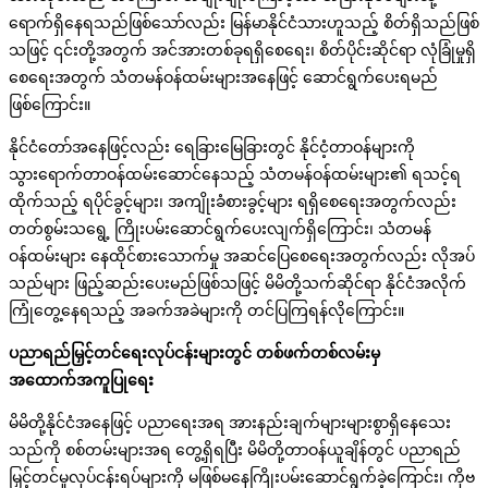
ရောက်ရှိနေရသည်ဖြစ်သော်လည်း မြန်မာနိုင်ငံသားဟူသည့် စိတ်ရှိသည်ဖြစ်
သဖြင့် ၎င်းတို့အတွက် အင်အားတစ်ခုရရှိစေရေး၊ စိတ်ပိုင်းဆိုင်ရာ လုံခြုံမှုရှိ
စေရေးအတွက် သံတမန်ဝန်ထမ်းများအနေဖြင့် ဆောင်ရွက်ပေးရမည်
ဖြစ်ကြောင်း။
နိုင်ငံတော်အနေဖြင့်လည်း ရေခြားမြေခြားတွင် နိုင်ငံ့တာဝန်များကို
သွားရောက်တာဝန်ထမ်းဆောင်နေသည့် သံတမန်ဝန်ထမ်းများ၏ ရသင့်ရ
ထိုက်သည့် ရပိုင်ခွင့်များ၊ အကျိုးခံစားခွင့်များ ရရှိစေရေးအတွက်လည်း
တတ်စွမ်းသရွေ့ ကြိုးပမ်းဆောင်ရွက်ပေးလျက်ရှိကြောင်း၊ သံတမန်
ဝန်ထမ်းများ နေထိုင်စားသောက်မှု အဆင်ပြေစေရေးအတွက်လည်း လိုအပ်
သည်များ ဖြည့်ဆည်းပေးမည်ဖြစ်သဖြင့် မိမိတို့သက်ဆိုင်ရာ နိုင်ငံအလိုက်
ကြုံတွေ့နေရသည့် အခက်အခဲများကို တင်ပြကြရန်လိုကြောင်း။
ပညာရည်မြှင့်တင်ရေးလုပ်ငန်းများတွင် တစ်ဖက်တစ်လမ်းမှ
အထောက်အကူပြုရေး
မိမိတို့နိုင်ငံအနေဖြင့် ပညာရေးအရ အားနည်းချက်များများစွာရှိနေသေး
သည်ကို စစ်တမ်းများအရ တွေ့ရှိရပြီး မိမိတို့တာဝန်ယူချိန်တွင် ပညာရည်
မြှင့်တင်မှုလုပ်ငန်းရပ်များကို မဖြစ်မနေကြိုးပမ်းဆောင်ရွက်ခဲ့ကြောင်း၊ ကိုဗ