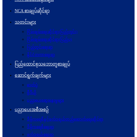
NCA စာချုပ်ဆိုင်ရာ
သတင်းများ
ငြိမ်းချမ်းရေးဆိုင်ရာ(ပြည်တွင်း)
ငြိမ်းချမ်းရေးဆိုင်ရာ(ပြည်ပ)
ပြည်တွင်းရေးရာ
နိုင်ငံတကာရေးရာ
ပြည်ထောင်စုသဘောတူစာချုပ်
ဆောင်ရွက်ချက်များ
ဓာတ်ပုံ
ဗွီဒီယို
ပညာပေးဆွေးနွေးမှုများ
ပညာပေးအစီအစဉ်
ဒီမိုကရေစီနှင့်ဖက်ဒရယ်တည်ဆောက်ရေးဆိုင်ရာ
ဒီမိုကရေစီရေးရာ
ဖက်ဒရယ်ရေးရာ