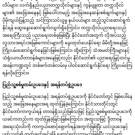
လိပ်များ၊ လက်ရှိနည်းပညာတက္ကသိုလ်များနှင့် ကွန်ပျူတာ တက္ကသိုလ်
များ၏ အခြေအနေနှင့် ဖြစ်ပေါ်လာမည့် အခြေအနေဆန်းစစ်ချက်များနှင့်
ပိုမိုကျယ်ပြန့်သည့် သင်ကြားသင်ယူမှု နယ်ပယ်များ ထည့်သွင်းဆောင်ရွက်
နိုင်ရန် ဆွေးနွေးဆောင်ရွက်လျက်ရှိကြောင်း၊ တက္ကသိုလ်ပညာရေးသည်
အရေးကြီးသည့် ပညာရေးတစ်ခုဖြစ်ပြီး နိုင်ငံတော်အတွက် လိုအပ်သည့်
လူသားအရင်းအမြစ်ကောင်းများကို မွေးထုတ်ပေးနိုင်ရေး မိမိတို့အနေဖြင့်
ကြိုးပမ်းဆောင်ရွက်နေခြင်းဖြစ်ကြောင်း၊ ထို့ကြောင့် သံအမတ်ကြီးများနှင့်
သံရုံးယာယီတာဝန်ခံများအနေဖြင့်လည်း နိုင်ငံတော်၏ ပညာရေးမြှင့်တင်မှု
အခန်းကဏ္ဍတွင် တစ်ဖက်တစ်လမ်းမှ ပါဝင်ဆောင်ရွက်နိုင်ရေး ကြိုးပမ်းကြ
ရန်လိုကြောင်း။
ပြည်သူ့စစ်မှုထမ်းဥပဒေနှင့် အရန်တပ်ဖွဲ့ဥပဒေ
ပြည်သူ့စစ်မှုထမ်းဥပဒေနှင့် အရန်တပ်ဖွဲ့ဥပဒေကို နိုင်ငံတော်တွင် ဖြစ်ပေါ်နေ
သည့် အခြေအနေများအရ ထုတ်ပြန်ခဲ့ကြောင်း၊ နိုင်ငံသားတိုင်းတွင်
နိုင်ငံတော်ကာကွယ်ရန် တာဝန်ရှိသည်ဖြစ်သဖြင့် ပြည်သူ့စစ်မှုထမ်းဥပဒေကို
ယခင်ကတည်းက ထုတ်ပြန်ခဲ့ခြင်းဖြစ်ကြောင်း၊ အထူးသဖြင့် ဒို့တာဝန်
အရေးသုံးပါးကို ကာကွယ်စောင့်ရှောက်ရန်အတွက်ဖြစ်ပြီး ယင်းဥပဒေနှင့်
ပတ်သက်၍ တွက်ချက်ချင့်ချိန် ဆောင်ရွက်သွားမည်ဖြစ်ပြီး သတ်မှတ်