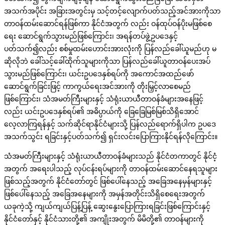
အသက်အပိုင်း အခြားအတွင်းမှ သင့်တင့်လျောက်ပတ်သည့်အင်အားကိုသာ
တာဝန်ထမ်းဆောင်ရန်ဖြစ်ကာ နိုင်ငံအတွက် လည်း ဝန်ထုပ်ဝန်ပိုးမဖြစ်စေ
ရေး ဆောင်ရွက်သွားမည်ဖြစ်ကြောင်း၊ အရန်တပ်ဖွဲ့ဥပဒေနှင့်
ပတ်သက်၍လည်း စစ်မှုထမ်းဟောင်းအားလုံးကို ပြန်လည်ခေါ်ယူမည်ဟု မ
ဆိုလိုဘဲ ခေါ်သင့်ခေါ်ထိုက်သူများကိုသာ ပြန်လည်ခေါ်ယူတာဝန်ပေးအပ်
သွားမည်ဖြစ်ကြောင်း၊ ယင်းဥပဒေနှစ်ရပ်ကို အကောင်အထည်ဖော်
ဆောင်ရွက်ခြင်းဖြင့် ကာကွယ်ရေးအင်အားကို တိုးမြှင့်လာစေမည်
ဖြစ်ကြောင်း၊ သံအမတ်ကြီးများနှင့် သံရုံးယာယီတာဝန်ခံများအနေဖြင့်
လည်း ယင်းဥပဒေနှစ်ရပ်၏ အဓိပ္ပာယ်ကို ခြေခြေမြစ်မြစ်သိရှိအောင်
လေ့လာကြရန်နှင့် သက်ဆိုင်ရာနိုင်ငံများသို့ ပြန်လည်ရောက်ရှိပါက ဥပဒေ
အသက်သွင်း ရခြင်းနှင့်ပတ်သက်၍ ရှင်းလင်းပြောကြားနိုင်ရန်လိုကြောင်း။
သံအမတ်ကြီးများနှင့် သံရုံးယာယီတာဝန်ခံများသည် နိုင်ငံတကာတွင် နိုင်ငံ့
အတွက် အရေးပါသည့် လုပ်ငန်းရပ်များကို တာဝန်ထမ်းဆောင်နေရသူများ
ဖြစ်သည့်အတွက် နိုင်ငံတော်တွင် ဖြစ်ပေါ်နေသည့် အခြေအနေမှန်များနှင့်
ဖြစ်ပေါ်နေသည့် အခြေအနေများကို အမှန်အတိုင်းသိရှိစေရေးအတွက်
ယခုကဲ့သို့ ကျယ်ကျယ်ပြန့်ပြန့် ဆွေးနွေးပြောကြားရခြင်းဖြစ်ကြောင်းနှင့်
နိုင်ငံတော်နှင့် နိုင်ငံသားတို့၏ အကျိုးအတွက် မိမိတို့၏ တာဝန်များကို