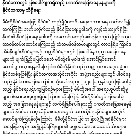
နိုင်ငံတော်တွင် ဖြစ်ပေါ်လျက်ရှိသည့် ပကတိအခြေအနေမှန်များကို
နိုင်ငံတကာမှ သိရှိရေး
မိမိတို့နိုင်ငံအနေဖြင့် နိုင်ငံ၏ တည်ရှိပုံပထဝီ အနေအထားအရ လွတ်လပ်၍
တက်ကြွပြီး ဘက်မလိုက်သည့် နိုင်ငံခြားရေးမူဝါဒကို ကျင့်သုံးလျက်ရှိပြီး
နိုင်ငံ၏ နိုင်ငံခြားရေးမူဝါဒကို အကောင်အထည်ဖော်ရန်အတွက် ပြည်ပတွင်
တာဝန်ထမ်းဆောင်နေကြသည့် သံတမန်ဝန်ထမ်းများတွင် တာဝန်ရှိကြောင်း၊
အိမ်နီးချင်းနိုင်ငံများနှင့် ကမ္ဘာ့နိုင်ငံများတွင် ဖြစ်ပေါ်နေသည့် အခြေအနေ
များကို မျက်ခြည်မပြတ်စေဘဲ မိမိတို့၏ မူဝါဒကို အောင်မြင်အောင်
ဆောင်ရွက်သွားရန်လိုကြောင်း၊ မိမိတို့နိုင်ငံသည် ကမ္ဘာ့ကုလသမဂ္ဂအဖွဲ့ဝင်
နိုင်ငံတစ်ခုဖြစ်ပြီး နိုင်ငံတကာအသိုင်းအဝိုင်း၊ အဖွဲ့အစည်းများတွင် ပါဝင်နေ
သည့် နိုင်ငံတစ်ခုဖြစ်ကြောင်း၊ သို့သော်လည်း ၂၀၂၀ ပြည့်နှစ်တွင် ဖြစ်ပေါ်ခဲ့
သည့် နိုင်ငံရေးပဋိပက္ခဖြစ်စဉ်များကြောင့် မိမိတို့အပေါ် အရေးယူပိတ်ဆို့မှု
များ၊ ဖိအားပေးမှုများရှိခဲ့ကြောင်း၊ ထို့ကြောင့် မိမိတို့နိုင်ငံတွင် ဖြစ်ပေါ်ခဲ့
သည့် အခြေအနေမှန်များနှင့် လက်ရှိဖြစ်ပေါ်နေသည့် ပကတိအခြေအနေမှန်
များကို နိုင်ငံတကာမှ သိရှိစေရေးအတွက် သက်ဆိုင်ရာနိုင်ငံများအလိုက်
ဆောင်ရွက်ကြရန်လိုကြောင်း၊ မိမိတို့နိုင်ငံအပြင် အခြားဖွံ့ဖြိုးဆဲနိုင်ငံများ
အနေဖြင့်လည်း အချို့နိုင်ငံကြီးများ၏ မမျှမတဖိအားပေးဆက်ဆံမှုများ၊