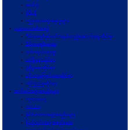
ဓာတ်ပုံ
ဗွီဒီယို
ပညာပေးဆွေးနွေးမှုများ
ပညာပေးအစီအစဉ်
ဒီမိုကရေစီနှင့်ဖက်ဒရယ်တည်ဆောက်ရေးဆိုင်ရာ
ဒီမိုကရေစီရေးရာ
ဖက်ဒရယ်ရေးရာ
လုံခြုံရေးဆိုင်ရာ
ဖွံဖြိုးရေးဆိုင်ရာ
ပဋိပက္ခ‌ဖြေရှင်းရေးဆိုင်ရာ
ယုံကြည်မှုဆိုင်ရာ
ဆက်စပ်အဖွဲ့အစည်းများ
ကုလသမဂ္ဂ
ASEAN
နိုင်ငံတကာအဖွဲ့အစည်းများ
ပြည်တွင်းအဖွဲ့အစည်းများ