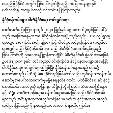
စသည်ဖြင့်နိုင်ငံအတွင်း ဖြစ်ပေါ်လျက်ရှိသည့် အခြေအနေများနှင့်
ပတ်သက်၍ အကျယ်တဝင့် ရှင်းလင်းပြောကြားသည်။
နိုင်ငံ့ဝန်ထမ်းများ ပါတီနိုင်ငံရေး ကင်းရှင်းရေး
ဆက်လက်ပြောကြားရာတွင် ၂၀၂၀ ပြည့်နှစ် ရွေးကောက်ပွဲတွင်ဖြစ်ပေါ်ခဲ့
သည့် အခြေအနေများအရ နိုင်ငံ့ဝန်ထမ်းအချို့သည်လည်း CDM လှုပ်ရှားမှု
များတွင် အကြောင်းအမျိုးမျိုးကြောင့် ပါဝင်မှုများရှိခဲ့ကြောင်း၊ ကမ္ဘာ့နိုင်ငံ
များတွင်လည်း နိုင်ငံ့ဝန်ထမ်းများသည် ပါတီနိုင်ငံရေးကင်းရှင်းရမည်
ဖြစ်ကြောင်းကို ဥပဒေအရပြဋ္ဌာန်းထားရှိပြီး မိမိတို့နိုင်ငံ၏ ဖွဲ့စည်းပုံအခြေခံ
ဥပဒေ (၂၀၀၈ ခုနှစ်) တွင်လည်းပါဝင်ကြောင်း၊ နိုင်ငံ့ဝန်ထမ်းများအနေဖြင့်
ပါတီနိုင်ငံရေးကင်းရှင်းရမည်ဖြစ်ပြီး နိုင်ငံ့ဝန်ထမ်းများသည် ၎င်းတို့
ထောက်ခံသည့် ပါတီကို မဲပေးနိုင်သည်ဖြစ်သော်လည်း လုပ်ငန်းတာဝန်ထမ်း
ဆောင်မှုအပေါ် သက်ရောက်မှုမရှိစေရန်လိုကြောင်း၊ ပါတီနိုင်ငံရေးနှင့် နိုင်ငံ့
တာဝန်ထမ်းဆောင်မှုကို ကွဲပြားစွာ သိရှိရန်လိုကြောင်း၊ သံအမတ်ကြီးများ
နှင့် သံရုံးယာယီတာဝန်ခံများ၊ ဝန်ထမ်းများအနေဖြင့်လည်း နိုင်ငံ့ဝန်ထမ်း
များသည် အစိုးရအတွက်အလုပ်လုပ်ခြင်းမဟုတ်ဘဲ နိုင်ငံ့အတွက် အလုပ်
လုပ်ခြင်းဖြစ်သည်ကို နားလည်သဘောပေါက်ရန်လိုကြောင်း။