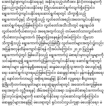
အောင်မြင်စွာကျင်းပနိုင်ရေးနှင့် အနိုင်ရသည့်ပါတီအား နိုင်ငံ့တာဝန်များကို
ပြန်လည်လွှဲပြောင်းပေးနိုင်ရေး ကြိုးပမ်းဆောင်ရွက်လျက်ရှိကြောင်း၊
ရွေးကောက်ပွဲကျင်းပနိုင်ရေးဆောင်ရွက်ရာတွင် သိက္ခာရှိသည့်
ရွေးကောက်ပွဲနှင့် သိက္ခာရှိသည့် လွှတ်တော်အစည်းအဝေးကျင်းပနိုင်ရေး
ဆောင်ရွက်ရမည်ဖြစ်ကြောင်း၊ လွှတ်တော်အသီးသီးတွင် ရွေးချယ်ခံ
လွှတ်တော်ကိုယ်စားလှယ် အရေအတွက်သည် တပ်မတော်သားလွှတ်တော်
ကိုယ်စားလှယ်များထက် ပိုမိုများပြားနေရန်လိုအပ်ကြောင်း၊ သို့မှသာ
သိက္ခာရှိသည့် ရွေးကောက်ပွဲဖြစ်မည်ဖြစ်ပြီး လွှတ်တော်များအတွင်း၌လည်း
အပြန်အလှန်ထိန်းကျောင်းနိုင်ရန် လိုအပ်ပါကြောင်း၊ ၂၀၂၀ ပြည့်နှစ်
ရွေးကောက်ပွဲတွင် ဖြစ်ပေါ်ခဲ့သည့် ရွေးကောက်ပွဲ မဲစာရင်းမှားယွင်းမှုများကို
သင်ခန်းစာယူ၍ ရွေးကောက်ပွဲပြန်လည်ကျင်းပနိုင်ရေး ဆောင်ရွက်ရာတွင်
မဲစာရင်းများ မှန်ကန်မှုရှိစေရေးနှင့် ဆန္ဒမဲပေးခွင့်ရှိသူအားလုံး မဲပေးခွင့်ရရှိ
ရေး ဆောင်ရွက်သွားရမည်ဖြစ်ကြောင်း၊ မဲဆန္ဒရှင်စာရင်း မှန်ကန်မှုရှိစေရေး
နှင့် နောင်တက်လာမည့် အစိုးရအနေဖြင့် နိုင်ငံ၏ လူမှုရေး၊ စီးပွားရေး၊
ဖွံ့ဖြိုးတိုးတက်ရေးမူဝါဒများ ရေးဆွဲချမှတ်ရာတွင် အထောက်အကူဖြစ်စေ
ရေးအတွက် လူဦးရေနှင့် အိမ်အကြောင်းအရာ သန်းခေါင်စာရင်းကောက်ယူ
ခြင်းလုပ်ငန်းစဉ်များကို ဆောင်ရွက်နိုင်ရေး လုပ်ဆောင်လျက်ရှိကြောင်း၊
မဲဆန္ဒရှင်များအနေဖြင့် မဲပေးရာတွင် ရှင်းလင်းလွယ်ကူစွာ မဲပေးနိုင်ရေး၊ မဲ