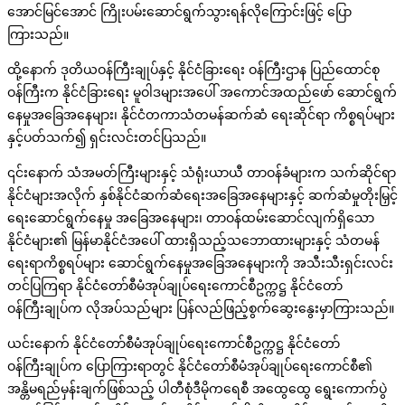
အောင်မြင်အောင် ကြိုးပမ်းဆောင်ရွက်သွားရန်လိုကြောင်းဖြင့် ပြော
ကြားသည်။
ထို့နောက် ဒုတိယဝန်ကြီးချုပ်နှင့် နိုင်ငံခြားရေး ဝန်ကြီးဌာန ပြည်ထောင်စု
ဝန်ကြီးက နိုင်ငံခြားရေး မူဝါဒများအပေါ် အကောင်အထည်ဖော် ဆောင်ရွက်
နေမှုအခြေအနေများ၊ နိုင်ငံတကာသံတမန်ဆက်ဆံ ရေးဆိုင်ရာ ကိစ္စရပ်များ
နှင့်ပတ်သက်၍ ရှင်းလင်းတင်ပြသည်။
၎င်းနောက် သံအမတ်ကြီးများနှင့် သံရုံးယာယီ တာဝန်ခံများက သက်ဆိုင်ရာ
နိုင်ငံများအလိုက် နှစ်နိုင်ငံဆက်ဆံရေးအခြေအနေများနှင့် ဆက်ဆံမှုတိုးမြှင့်
ရေးဆောင်ရွက်နေမှု အခြေအနေများ၊ တာဝန်ထမ်းဆောင်လျက်ရှိသော
နိုင်ငံများ၏ မြန်မာနိုင်ငံအပေါ် ထားရှိသည့်သဘောထားများနှင့် သံတမန်
ရေးရာကိစ္စရပ်များ ဆောင်ရွက်နေမှုအခြေအနေများကို အသီးသီးရှင်းလင်း
တင်ပြကြရာ နိုင်ငံတော်စီမံအုပ်ချုပ်ရေးကောင်စီဥက္ကဋ္ဌ နိုင်ငံတော်
ဝန်ကြီးချုပ်က လိုအပ်သည်များ ပြန်လည်ဖြည့်စွက်ဆွေးနွေးမှာကြားသည်။
ယင်းနောက် နိုင်ငံတော်စီမံအုပ်ချုပ်ရေးကောင်စီဥက္ကဋ္ဌ နိုင်ငံတော်
ဝန်ကြီးချုပ်က ပြောကြားရာတွင် နိုင်ငံတော်စီမံအုပ်ချုပ်ရေးကောင်စီ၏
အန္တိမရည်မှန်းချက်ဖြစ်သည့် ပါတီစုံဒီမိုကရေစီ အထွေထွေ ရွေးကောက်ပွဲ