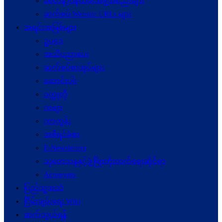
စေတနာ့ဝန်ထမ်းအဖွဲ့အစည်းများ
ဆက်စပ် Website URLs များ
အရင်းအမြစ်များ
ဥပဒေ
အသိပညာပေး
ဆက်စပ်စာအုပ်များ
ဆောင်းပါး
ဝတ္ထုတို
ကဗျာ
ကာတွန်း
အစီရင်ခံစာ
E-Newsletters
သုတေသနနှင့်ဖွံ့ဖြိုးတိုးတက်ရေးဆိုင်ရာ
Acronyms
ပြည်သူ့အသံ
ငြိမ်းချမ်းရေး Wiki
ဆက်သွယ်ရန်