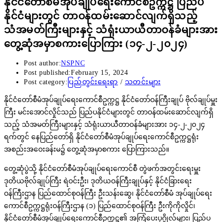
နိုင်ငံတော်စီမံအုပ်ချုပ်ရေးကောင်စီဥက္ကဋ္ဌ ပြည်ပ
နိုင်ငံများတွင် တာဝန်ထမ်းဆောင်လျက်ရှိသည့်
သံအမတ်ကြီးများနှင့် သံရုံးယာယီတာဝန်ခံများအား
တွေ့ဆုံအမှာစကားပြောကြား (၁၄-၂-၂၀၂၄)
Post author:
NSPNC
Post published:
February 15, 2024
Post category:
ပြည်တွင်းရေးရာ
/
သတင်းများ
နိုင်ငံတော်စီမံအုပ်ချုပ်ရေးကောင်စီဥက္ကဋ္ဌ နိုင်ငံတော်ဝန်ကြီးချုပ် ဗိုလ်ချုပ်မှူး
ကြီး မင်းအောင်လှိုင်သည် ပြည်ပနိုင်ငံများတွင် တာဝန်ထမ်းဆောင်လျက်ရှိ
သည့် သံအမတ်ကြီးများနှင့် သံရုံးယာယီတာဝန်ခံများအား ၁၄-၂-၂၀၂၄
ရက်တွင် နေပြည်တော်ရှိ နိုင်ငံတော်စီမံအုပ်ချုပ်ရေးကောင်စီဥက္ကဋ္ဌရုံး
အစည်းအဝေးခန်းမ၌ တွေ့ဆုံအမှာစကား ပြောကြားသည်။
တွေ့ဆုံပွဲသို့ နိုင်ငံတော်စီမံအုပ်ချုပ်ရေးကောင်စီ တွဲဖက်အတွင်းရေးမှူး
ဒုတိယဗိုလ်ချုပ်ကြီး ရဲဝင်းဦး၊ ဒုတိယဝန်ကြီးချုပ်နှင့် နိုင်ငံခြားရေး
ဝန်ကြီးဌာန ပြည်ထောင်စုဝန်ကြီး ဦးသန်းဆွေ၊ နိုင်ငံတော်စီမံ အုပ်ချုပ်ရေး
ကောင်စီဥက္ကဋ္ဌရုံးဝန်ကြီးဌာန (၁) ပြည်ထောင်စုဝန်ကြီး ဦးကိုကိုလှိုင်၊
နိုင်ငံတော်စီမံအုပ်ချုပ်ရေးကောင်စီဥက္ကဋ္ဌ၏ အကြံပေးပုဂ္ဂိုလ်များ၊ ပြည်ပ