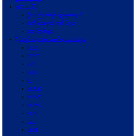
NCA သမိုင်း
ဦးတည်ချက်နှင့်ရည်ရွယ်ချက်
အထိမ်းအမှတ်တံဆိပ်များ
ဆောင်ပုဒ်များ
ငြိမ်းချမ်းရေးဖော်‌ဆောင်မှုယန္တရားများ
UPCC
UPWC
MPC
NRPC
PC
NSPCC
NSPWC
NSPNC
NSPC
JMC
JICM