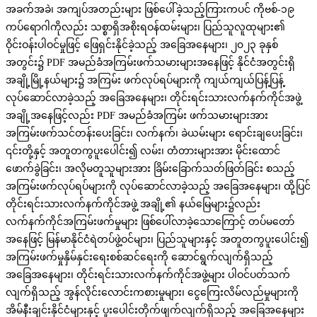
အခက်အခဲ၊ အကျပ်အတည်းများ ဖြစ်ပေါ်ခဲ့သည့်ကြားကပင် ကိုဗစ်-၁၉
ကပ်ရောဂါကိုလည်း သစ္စာရှိအစိုးရဝန်ထမ်းများ၊ ပြည်သူလူထုများ၏
ဝိုင်းဝန်းပါဝင်မှုဖြင့် ဖြေရှင်းနိုင်ခဲ့သည့် အခြေအနေများ၊ ၂၀၂၃ ခုနှစ်
အတွင်း၌ PDF အမည်ခံအကြမ်းဖက်သမားများအနေဖြင့် နိုင်ငံအတွင်းရှိ
အချို့မြို့နယ်များ၌ အကြမ်း ဖက်လုပ်ရပ်များကို ကျယ်ကျယ်ပြန့်ပြန့်
လုပ်ဆောင်လာခဲ့သည့် အခြေအနေများ၊ တိုင်းရင်းသားလက်နက်ကိုင်အဖွဲ့
အချို့အနေဖြင့်လည်း PDF အမည်ခံအကြမ်း ဖက်သမားများအား
အကြမ်းဖက်သင်တန်းပေးခြင်း၊ လက်နက်၊ ခဲယမ်းများ ရောင်းချပေးခြင်း၊
၎င်းတို့နှင့် အတူတကွပူးပေါင်း၍ လမ်း၊ တံတားများအား မိုင်းထောင်
ဖောက်ခွဲခြင်း၊ အလိုမတူသူများအား ခြိမ်းခြောက်သတ်ဖြတ်ခြင်း စသည့်
အကြမ်းဖက်လုပ်ရပ်များကို လုပ်ဆောင်လာခဲ့သည့် အခြေအနေများ၊ ထို့ပြင်
တိုင်းရင်းသားလက်နက်ကိုင်အဖွဲ့ အချို့၏ နယ်မြေများ၌လည်း
လက်နက်ကိုင်အကြမ်းဖက်မှုများ ဖြစ်ပေါ်လာခဲ့သောကြောင့် တပ်မတော်
အနေဖြင့် မြန်မာနိုင်ငံရဲတပ်ဖွဲ့ဝင်များ၊ ပြည်သူများနှင့် အတူတကွပူးပေါင်း၍
အကြမ်းဖက်မှုနှိမ်နှင်းရေးစစ်ဆင်ရေးကို ဆောင်ရွက်လျက်ရှိသည့်
အခြေအနေများ၊ တိုင်းရင်းသားလက်နက်ကိုင်အဖွဲ့များ ပါဝင်ပတ်သက်
လျက်ရှိသည့် အွန်လိုင်းလောင်းကစားမှုများ၊ ငွေကြေးလိမ်လည်မှုများကို
အိမ်နီးချင်းနိုင်ငံများနှင့် ပူးပေါင်းတိုက်ဖျက်လျက်ရှိသည့် အခြေအနေများ