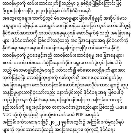
တာဝန်များကို ထမ်းဆောင်လျက်ရှိသည်မှာ ၃ နှစ်ရှိခဲ့ပြီဖြစ်ကြောင်းဖြင့်
ဦးစွာပြောကြားပြီး ၂၀၂၀ ပြည့်နှစ် ပါတီစုံဒီမိုကရေစီ
အထွေထွေရွေးကောက်ပွဲတွင် မဲမသမာမှုများဖြစ်ပေါ်ခဲ့မှုနှင့် အဆိုပါမဲမသ
မာမှုများကို ဖြေရှင်းဆောင်ရွက်ပေးခြင်းမရှိသည့်အပြင် လွှတ်တော်ခေါ်ယူ၍
နိုင်ငံတော်အာဏာကို အတင်းအဓမ္မရယူရန် ဆောင်ရွက်ခဲ့ သည့် အခြေအနေ
များ၊ နိုင်ငံတော်တွင် ဖြစ်ပေါ်လာခဲ့သည့် အခြေအနေများအရ နိုင်ငံတော်ကို
နိုင်ငံရေးအရအရေးပေါ် အခြေအနေကြေညာခဲ့ပြီး တပ်မတော်မှ နိုင်ငံ့
တာဝန်များကို ဥပဒေနှင့်အညီ တာဝန်ထမ်းဆောင်ခဲ့ရမှု အခြေအနေများ၊
စတင် တာဝန်ထမ်းဆောင်ခဲ့ပြီးနောက်ပိုင်း ရွေးကောက်ပွဲတွင် ဖြစ်ပေါ်ခဲ့
သည့် မဲမသမာမှုဖြစ်စဉ်များနှင့် ပတ်သက်၍ စစ်ဆေးတွေ့ရှိချက်များအား
ထုတ်ပြန်ခဲ့ပြီး တာဝန်ရှိသူများကို ဖော်ထုတ်၍ အရေးယူဆောင်ရွက်ခဲ့မှု
အခြေအနေများ၊ စတင်တာဝန်ထမ်းဆောင်စဉ်အစောပိုင်းကာလများ၌ ဆူပူ
ဆန္ဒပြမှုများသာရှိခဲ့သော်လည်း နောက်ပိုင်းတွင် နိုင်ငံရေးအရ ဖြစ်ပေါ်ခဲ့
သည့် ပြဿနာကို နိုင်ငံရေးအရ ဖြေရှင်းခြင်းမပြုဘဲ အကြမ်းဖက်သည့်
နည်းလမ်းကို ရွေးချယ်ခဲ့ကာ တရားမဝင်အဖွဲ့အစည်းများဖြစ်သည့် CRPH၊
NUG တို့ကို ဖွဲ့စည်း၍ ၎င်းတို့၏ လက်ဝေခံ PDF အမည်ခံ
အကြမ်းဖက်သမားများဖြင့် ၂၀၂၂ ခုနှစ်အတွင်း၌ အကြမ်းဖက်မှုလုပ်ရပ်
များကို လုပ်ဆောင်လာခဲ့သည့် အခြေအနေများ၊ ထိုကဲ့သို့ နိုင်ငံရေး