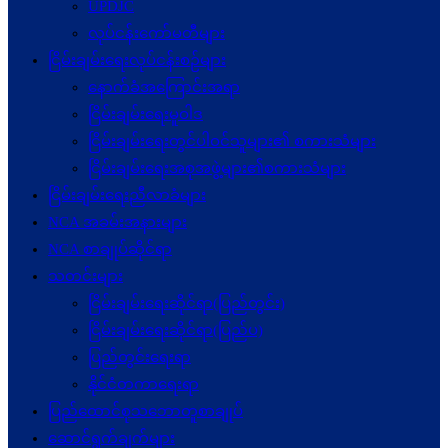
UPDJC
လုပ်ငန်းကော်မတီများ
ငြိမ်းချမ်းရေးလုပ်ငန်းစဉ်များ
နောက်ခံအကြောင်းအရာ
ငြိမ်းချမ်းရေးမူဝါဒ
ငြိမ်းချမ်းရေးတွင်ပါဝင်သူများ၏ စကားသံများ
ငြိမ်းချမ်းရေးအစုအဖွဲ့များ၏စကားသံများ
ငြိမ်းချမ်းရေးညီလာခံများ
NCA အခမ်းအနားများ
NCA စာချုပ်ဆိုင်ရာ
သတင်းများ
ငြိမ်းချမ်းရေးဆိုင်ရာ(ပြည်တွင်း)
ငြိမ်းချမ်းရေးဆိုင်ရာ(ပြည်ပ)
ပြည်တွင်းရေးရာ
နိုင်ငံတကာရေးရာ
ပြည်ထောင်စုသဘောတူစာချုပ်
ဆောင်ရွက်ချက်များ