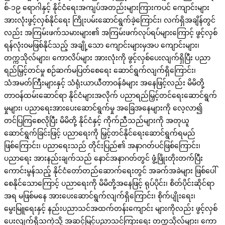
စ်-၁၉ ရောဂါနှင့် နိုင်ငံရေးအကျပ်အတည်းများကြားကပင် ကျောင်းများ
အားလုံးဖွင့်လှစ်နိုင်ရေး ကြိုးပမ်းဆောင်ရွက်ခဲ့ကြောင်း၊ လက်ရှိအချိန်တွင်
လည်း အကြမ်းဖက်သမားများ၏ အကြမ်းဖက်လုပ်ရပ်များကြောင့် ဖွင့်လှစ်
ရန်လုံးဝမဖြစ်နိုင်သည့် အချို့သော ကျောင်းများမှအပ ကျောင်းများ၊
တက္ကသိုလ်များ၊ ကောလိပ်များ အားလုံးကို ဖွင့်လှစ်ပေးလျက်ရှိပြီး ပညာ
ရည်မြှင့်တင်မှု စဉ်ဆက်မပြတ်စေရေး ဆောင်ရွက်လျက်ရှိကြောင်း၊
သံအမတ်ကြီးများနှင့် သံရုံးယာယီတာဝန်ခံများ အနေဖြင့်လည်း မိမိတို့
တာဝန်ထမ်းဆောင်ရာ နိုင်ငံများအလိုက် ပညာရည်မြှင့်တင်ရေးဆောင်ရွက်
မှုများ၊ ပညာရေးအားပေးဆောင်ရွက်မှု အခြေအနေများကို လေ့လာ၍
တင်ပြကြစေလိုပြီး မိမိတို့ နိုင်ငံနှင့် ကိုက်ညီသည်များကို အတုယူ
ဆောင်ရွက်ခြင်းဖြင့် ပညာရေးကို မြှင့်တင်နိုင်ရေးဆောင်ရွက်ရမည်
ဖြစ်ကြောင်း၊ ပညာရေးသည် တိုင်းပြည်၏ အနာဂတ်ပင်ဖြစ်ကြောင်း၊
ပညာရေး အားနည်းချက်သည် နောင်အနာဂတ်တွင် ဖွံ့ဖြိုးတိုးတက်ပြီး
ကောင်းမွန်သည့် နိုင်ငံတော်တည်ဆောက်ရေးတွင် အခက်အခဲများ ဖြစ်ပေါ်
စေနိုင်သောကြောင့် ပညာရေးကို မိမိတို့အနေဖြင့် ရုပ်ပိုင်း၊ စိတ်ပိုင်းဆိုင်ရာ
အရ မဖြစ်မနေ အားပေးဆောင်ရွက်လျက်ရှိကြောင်း၊ စိုက်ပျိုးရေး၊
မွေးမြူရေးနှင့် နည်းပညာသင်အထက်တန်းကျောင်း များကိုလည်း ဖွင့်လှစ်
ပေးလျက်ရှိသကဲ့သို့ အဆင့်မြင့်ပညာသင်ကြားရေး တက္ကသိုလ်များ၊ ကော