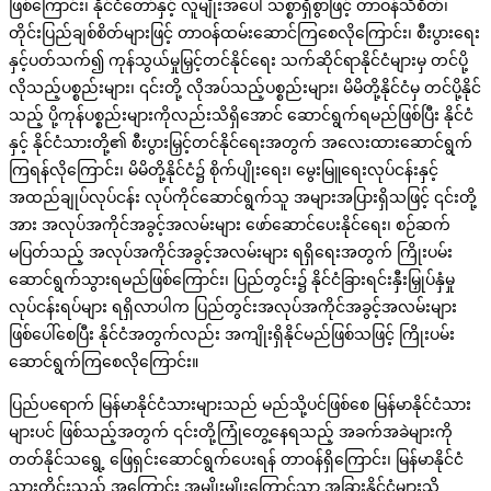
ဖြစ်ကြောင်း၊ နိုင်ငံတော်နှင့် လူမျိုးအပေါ် သစ္စာရှိစွာဖြင့် တာဝန်သိစိတ်၊
တိုင်းပြည်ချစ်စိတ်များဖြင့် တာဝန်ထမ်းဆောင်ကြစေလိုကြောင်း၊ စီးပွားရေး
နှင့်ပတ်သက်၍ ကုန်သွယ်မှုမြှင့်တင်နိုင်ရေး သက်ဆိုင်ရာနိုင်ငံများမှ တင်ပို့
လိုသည့်ပစ္စည်းများ၊ ၎င်းတို့ လိုအပ်သည့်ပစ္စည်းများ၊ မိမိတို့နိုင်ငံမှ တင်ပို့နိုင်
သည့် ပို့ကုန်ပစ္စည်းများကိုလည်းသိရှိအောင် ဆောင်ရွက်ရမည်ဖြစ်ပြီး နိုင်ငံ
နှင့် နိုင်ငံသားတို့၏ စီးပွားမြှင့်တင်နိုင်ရေးအတွက် အလေးထားဆောင်ရွက်
ကြရန်လိုကြောင်း၊ မိမိတို့နိုင်ငံ၌ စိုက်ပျိုးရေး၊ မွေးမြူရေးလုပ်ငန်းနှင့်
အထည်ချုပ်လုပ်ငန်း လုပ်ကိုင်ဆောင်ရွက်သူ အများအပြားရှိသဖြင့် ၎င်းတို့
အား အလုပ်အကိုင်အခွင့်အလမ်းများ ဖော်ဆောင်ပေးနိုင်ရေး၊ စဉ်ဆက်
မပြတ်သည့် အလုပ်အကိုင်အခွင့်အလမ်းများ ရရှိရေးအတွက် ကြိုးပမ်း
ဆောင်ရွက်သွားရမည်ဖြစ်ကြောင်း၊ ပြည်တွင်း၌ နိုင်ငံခြားရင်းနှီးမြှုပ်နှံမှု
လုပ်ငန်းရပ်များ ရရှိလာပါက ပြည်တွင်းအလုပ်အကိုင်အခွင့်အလမ်းများ
ဖြစ်ပေါ်စေပြီး နိုင်ငံအတွက်လည်း အကျိုးရှိနိုင်မည်ဖြစ်သဖြင့် ကြိုးပမ်း
ဆောင်ရွက်ကြစေလိုကြောင်း။
ပြည်ပရောက် မြန်မာနိုင်ငံသားများသည် မည်သို့ပင်ဖြစ်စေ မြန်မာနိုင်ငံသား
များပင် ဖြစ်သည့်အတွက် ၎င်းတို့ကြုံတွေ့နေရသည့် အခက်အခဲများကို
တတ်နိုင်သရွေ့ ဖြေရှင်းဆောင်ရွက်ပေးရန် တာဝန်ရှိကြောင်း၊ မြန်မာနိုင်ငံ
သားတိုင်းသည် အကြောင်း အမျိုးမျိုးကြောင့်သာ အခြားနိုင်ငံများသို့