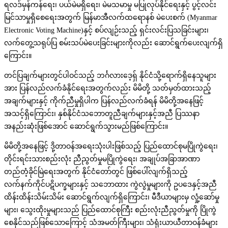
ရလဒ်မှန်ကန်ရေး၊ ပယ်မဲမရှိရေး၊ မဲမသမာမှု မပြုလုပ်နိုင်ရေးနှင့် ပွင့်လင်း
မြင်သာမှုရှိစေရေးအတွက် မြန်မာအီလက်ထရောနစ် မဲပေးစက် (Myanmar
Electronic Voting Machine)နှင့် စပ်လျဉ်းသည့် ရှင်းလင်းပြသခြင်းများ၊
လက်တွေ့သရုပ်ပြ စမ်းသပ်မဲပေးခြင်းများကိုလည်း ဆောင်ရွက်ပေးလျက်ရှိ
ကြောင်း။
တင်ပြချက်များတွင်ပါဝင်သည့် ဘင်္ဂလားဒေ့ရှ် နိုင်ငံသို့ရောက်ရှိနေသူများ
အား ပြန်လည်လက်ခံနိုင်ရေးအတွက်လည်း မိမိတို့ သတ်မှတ်ထားသည့်
အချက်များနှင့် ကိုက်ညီမှုရှိပါက ပြန်လည်လက်ခံရန် မိမိတို့အနေဖြင့်
အသင့်ရှိကြောင်း၊ နှစ်နိုင်ငံသဘောတူညီချက်များနှင့်အညီ ပြဿနာ
အနည်းဆုံးဖြစ်အောင် ဆောင်ရွက်သွားမည်ဖြစ်ကြောင်း။
မိမိတို့အနေဖြင့် ဒို့တာဝန်အရေးသုံးပါးဖြစ်သည့် ပြည်ထောင်စုမပြိုကွဲရေး၊
တိုင်းရင်းသားစည်းလုံး ညီညွတ်မှုမပြိုကွဲရေး၊ အချုပ်အခြာအာဏာ
တည်တံ့ခိုင်မြဲရေးအတွက် နိုင်ငံတော်တွင် ဖြစ်ပေါ်လျက်ရှိသည့်
လက်နက်ကိုင်ပဋိပက္ခများနှင့် သဘောထား ကွဲလွဲမှုများကို ဥပဒေနှင့်အညီ
ထိန်းထိန်းသိမ်းသိမ်း ဆောင်ရွက်လျက်ရှိကြောင်း၊ မီဒီယာများမှ လှုံ့ဆော်မှု
များ၊ သွေးထိုးမှုများသည် ပြည်ထောင်စုကြီး စည်းလုံးညီညွတ်မှုကို ပြိုကွဲ
စေနိုင်သည်ဖြစ်သောကြောင့် သံအမတ်ကြီးများ၊ သံရုံးယာယီတာဝန်ခံများ