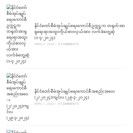
နိုင်ငံတော်စီမံအုပ်ချုပ်ရေးကောင်စီဥက္ကဋ္ဌက တရုတ်အာ
ရှရေးရာအထူးကိုယ်စားလှယ်အား လက်ခံတွေ့ဆုံ
(၁-၄-၂၀၂၄)
APRIL 2, 2024
/
0 COMMENTS
နိုင်ငံတော်စီမံအုပ်ချုပ်ရေးကောင်စီအစည်းအဝေး
(၂/၂၀၂၄)ကျင်းပ (၂၉-၃-၂၀၂၄)
APRIL 1, 2024
/
0 COMMENTS