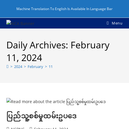
Skip
Machine Translation To English Is Available In Language Bar
to
content
Menu
Daily Archives: February
11, 2024
>
2024
>
February
>
11
ပြည်သူ့စစ်မှုထမ်းဥပဒေ
Post
Post