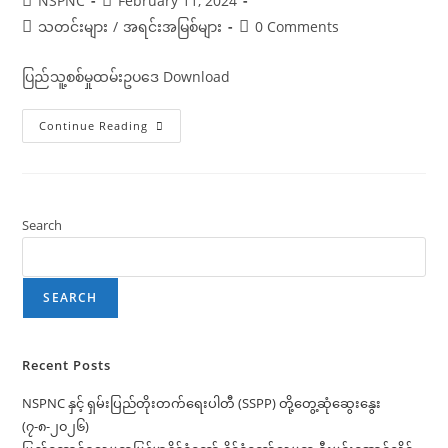
NSPNC
February 11, 2024
author:
published:
Post
Post
သတင်းများ
/
အရင်းအမြစ်များ
0 Comments
category:
comments:
ပြည်သူ့စစ်မှုထမ်းဥပဒေ Download
ပြည်သူ့စစ်
Continue Reading
မှု
ထမ်း
ဥပဒေ
Search
SEARCH
Recent Posts
NSPNC နှင့် ရှမ်းပြည်တိုးတက်ရေးပါတီ (SSPP) တို့တွေ့ဆုံဆွေးနွေး
(၇-၈-၂၀၂၆)