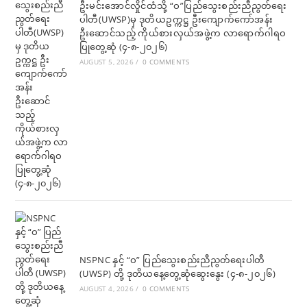
ဦးမင်းအောင်လှိုင်ထံသို့ “ဝ”ပြည်သွေးစည်းညီညွတ်ရေး
ပါတီ(UWSP)မှ ဒုတိယဥက္ကဋ္ဌ ဦးကျောက်ကော်အန်း
ဦးဆောင်သည့် ကိုယ်စားလှယ်အဖွဲ့က လာရောက်ဂါရဝ
ပြုတွေ့ဆုံ (၄-၈-၂၀၂၆)
AUGUST 5, 2026
/
0 COMMENTS
NSPNC နှင့် “ဝ” ပြည်သွေးစည်းညီညွတ်ရေးပါတီ
(UWSP) တို့ ဒုတိယနေ့တွေ့ဆုံဆွေးနွေး (၄-၈-၂၀၂၆)
AUGUST 4, 2026
/
0 COMMENTS