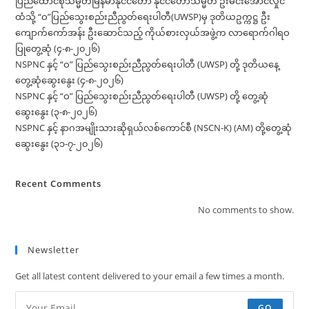
ပြည်ထောင်စုသမ္မတမြန်မာနိုင်ငံတော် နိုင်ငံတော်သမ္မတ ဦးမင်းအောင်လှိုင်
ထံသို့ “ဝ”ပြည်သွေးစည်းညီညွတ်ရေးပါတီ(UWSP)မှ ဒုတိယဥက္ကဋ္ဌ ဦး
ကျောက်ကော်အန်း ဦးဆောင်သည့် ကိုယ်စားလှယ်အဖွဲ့က လာရောက်ဂါရဝ
ပြုတွေ့ဆုံ (၄-၈-၂၀၂၆)
NSPNC နှင့် “ဝ” ပြည်သွေးစည်းညီညွတ်ရေးပါတီ (UWSP) တို့ ဒုတိယနေ့
တွေ့ဆုံဆွေးနွေး (၄-၈-၂၀၂၆)
NSPNC နှင့် “ဝ” ပြည်သွေးစည်းညီညွတ်ရေးပါတီ (UWSP) တို့ တွေ့ဆုံ
ဆွေးနွေး (၃-၈-၂၀၂၆)
NSPNC နှင့် နာဂအမျိုးသားဆိုရှယ်လစ်ကောင်စီ (NSCN-K) (AM) တို့တွေ့ဆုံ
ဆွေးနွေး (၃၁-၇-၂၀၂၆)
Recent Comments
No comments to show.
Newsletter
Get all latest content delivered to your email a few times a month.
GO