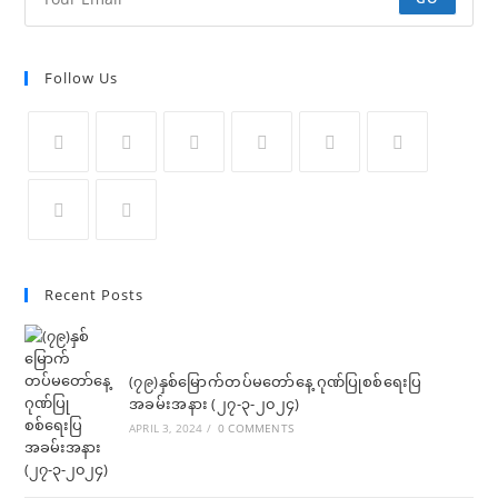
Follow Us
Opens
Opens
Opens
Opens
Opens
Opens
in
in
in
in
in
in
a
a
a
a
a
a
Opens
Opens
new
new
new
new
new
new
in
in
Recent Posts
tab
tab
tab
tab
tab
tab
a
a
new
new
tab
tab
(၇၉)နှစ်မြောက်တပ်မတော်နေ့ ဂုဏ်ပြုစစ်ရေးပြ
အခမ်းအနား (၂၇-၃-၂၀၂၄)
APRIL 3, 2024
/
0 COMMENTS