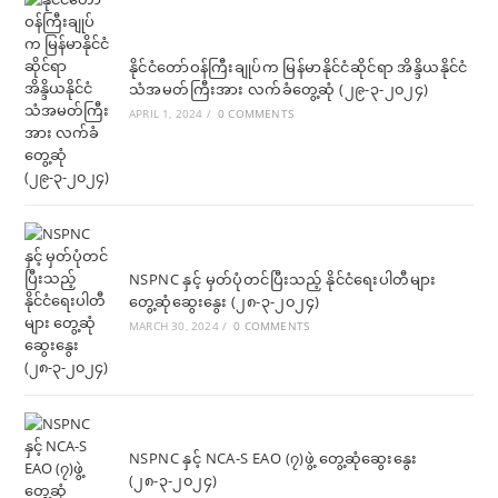
နိုင်ငံတော်ဝန်ကြီးချုပ်က မြန်မာနိုင်ငံဆိုင်ရာ အိန္ဒိယနိုင်ငံ
သံအမတ်ကြီးအား လက်ခံတွေ့ဆုံ (၂၉-၃-၂၀၂၄)
APRIL 1, 2024
/
0 COMMENTS
NSPNC နှင့် မှတ်ပုံတင်ပြီးသည့် နိုင်ငံရေးပါတီများ
တွေ့ဆုံဆွေးနွေး (၂၈-၃-၂၀၂၄)
MARCH 30, 2024
/
0 COMMENTS
NSPNC နှင့် NCA-S EAO (၇)ဖွဲ့ တွေ့ဆုံဆွေးနွေး
(၂၈-၃-၂၀၂၄)