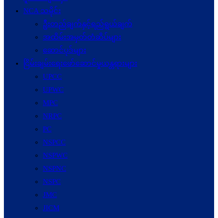
NCA သမိုင်း
ဦးတည်ချက်နှင့်ရည်ရွယ်ချက်
အထိမ်းအမှတ်တံဆိပ်များ
ဆောင်ပုဒ်များ
ငြိမ်းချမ်းရေးဖော်‌ဆောင်မှုယန္တရားများ
UPCC
UPWC
MPC
NRPC
PC
NSPCC
NSPWC
NSPNC
NSPC
JMC
JICM