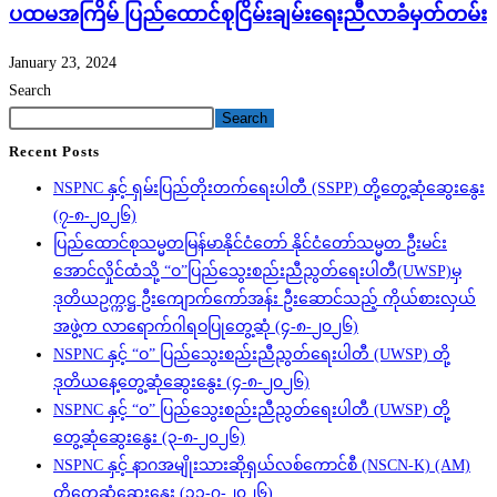
ပထမအကြိမ် ပြည်ထောင်စုငြိမ်းချမ်းရေးညီလာခံမှတ်တမ်း
January 23, 2024
Search
Search
Recent Posts
NSPNC နှင့် ရှမ်းပြည်တိုးတက်ရေးပါတီ (SSPP) တို့တွေ့ဆုံဆွေးနွေး
(၇-၈-၂၀၂၆)
ပြည်ထောင်စုသမ္မတမြန်မာနိုင်ငံတော် နိုင်ငံတော်သမ္မတ ဦးမင်း
အောင်လှိုင်ထံသို့ “ဝ”ပြည်သွေးစည်းညီညွတ်ရေးပါတီ(UWSP)မှ
ဒုတိယဥက္ကဋ္ဌ ဦးကျောက်ကော်အန်း ဦးဆောင်သည့် ကိုယ်စားလှယ်
အဖွဲ့က လာရောက်ဂါရဝပြုတွေ့ဆုံ (၄-၈-၂၀၂၆)
NSPNC နှင့် “ဝ” ပြည်သွေးစည်းညီညွတ်ရေးပါတီ (UWSP) တို့
ဒုတိယနေ့တွေ့ဆုံဆွေးနွေး (၄-၈-၂၀၂၆)
NSPNC နှင့် “ဝ” ပြည်သွေးစည်းညီညွတ်ရေးပါတီ (UWSP) တို့
တွေ့ဆုံဆွေးနွေး (၃-၈-၂၀၂၆)
NSPNC နှင့် နာဂအမျိုးသားဆိုရှယ်လစ်ကောင်စီ (NSCN-K) (AM)
တို့တွေ့ဆုံဆွေးနွေး (၃၁-၇-၂၀၂၆)