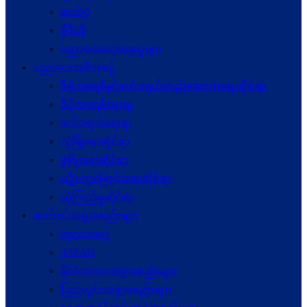
ဓာတ်ပုံ
ဗွီဒီယို
ပညာပေးဆွေးနွေးမှုများ
ပညာပေးအစီအစဉ်
ဒီမိုကရေစီနှင့်ဖက်ဒရယ်တည်ဆောက်ရေးဆိုင်ရာ
ဒီမိုကရေစီရေးရာ
ဖက်ဒရယ်ရေးရာ
လုံခြုံရေးဆိုင်ရာ
ဖွံဖြိုးရေးဆိုင်ရာ
ပဋိပက္ခ‌ဖြေရှင်းရေးဆိုင်ရာ
ယုံကြည်မှုဆိုင်ရာ
ဆက်စပ်အဖွဲ့အစည်းများ
ကုလသမဂ္ဂ
ASEAN
နိုင်ငံတကာအဖွဲ့အစည်းများ
ပြည်တွင်းအဖွဲ့အစည်းများ