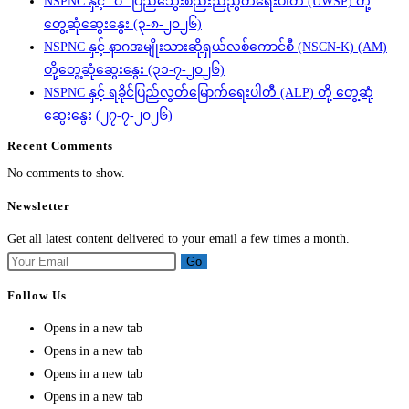
NSPNC နှင့် “ဝ” ပြည်သွေးစည်းညီညွတ်ရေးပါတီ (UWSP) တို့
တွေ့ဆုံဆွေးနွေး (၃-၈-၂၀၂၆)
NSPNC နှင့် နာဂအမျိုးသားဆိုရှယ်လစ်ကောင်စီ (NSCN-K) (AM)
တို့တွေ့ဆုံဆွေးနွေး (၃၁-၇-၂၀၂၆)
NSPNC နှင့် ရခိုင်ပြည်လွတ်မြောက်ရေးပါတီ (ALP) တို့ တွေ့ဆုံ
ဆွေးနွေး (၂၇-၇-၂၀၂၆)
Recent Comments
No comments to show.
Newsletter
Get all latest content delivered to your email a few times a month.
Go
Follow Us
Opens in a new tab
Opens in a new tab
Opens in a new tab
Opens in a new tab