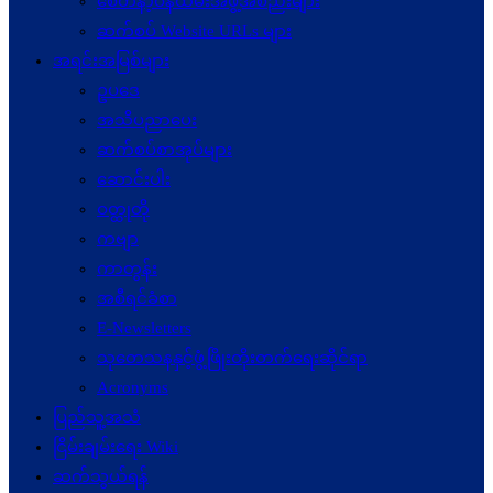
စေတနာ့ဝန်ထမ်းအဖွဲ့အစည်းများ
ဆက်စပ် Website URLs များ
အရင်းအမြစ်များ
ဥပဒေ
အသိပညာပေး
ဆက်စပ်စာအုပ်များ
ဆောင်းပါး
ဝတ္ထုတို
ကဗျာ
ကာတွန်း
အစီရင်ခံစာ
E-Newsletters
သုတေသနနှင့်ဖွံ့ဖြိုးတိုးတက်ရေးဆိုင်ရာ
Acronyms
ပြည်သူ့အသံ
ငြိမ်းချမ်းရေး Wiki
ဆက်သွယ်ရန်