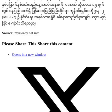
နှစ်မြောက်နှစ်ပတ်လည်နေ့ အခမ်းအနားကို အောက် တိုဘာလ ၁၅ ရက်
တွင် နေပြည်တော်ရှိ မြန်မာအပြည်ပြည်ဆိုင်ရာ ကွန်ဗင်းရှင်းဗဟိုဌာန -၂
(MICC-2) ၌ နိုင်ငံရေး အနှစ်သာရရှိရှိ ခမ်းနားထည်ဝါစွာကျင်းပသွားမည်
ဖြစ် ကြောင်းသိရသည်။
Source:
myawady.net.mm
Please Share This
Share this content
Opens in a new window