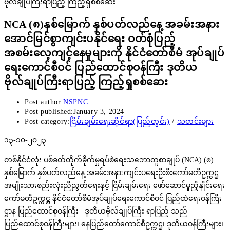
NCA (၈)နှစ်မြောက် နှစ်ပတ်လည်နေ့ အခမ်းအနား
အောင်မြင်စွာကျင်းပနိုင်ရေး ဝတ်စုံပြည့်
အစမ်းလေ့ကျင့်နေမှုများကို နိုင်ငံတော်စီမံ အုပ်ချုပ်
ရေးကောင်စီဝင် ပြည်ထောင်စုဝန်ကြီး ဒုတိယ
ဗိုလ်ချုပ်ကြီးရာပြည့် ကြည့်ရှုစစ်ဆေး
Post author:
NSPNC
Post published:
January 3, 2024
Post category:
ငြိမ်းချမ်းရေးဆိုင်ရာ(ပြည်တွင်း)
/
သတင်းများ
၁၃-၁၀-၂၀၂၃
တစ်နိုင်ငံလုံး ပစ်ခတ်တိုက်ခိုက်မှုရပ်စဲရေးသဘောတူစာချုပ် (NCA) (၈)
နှစ်မြောက် နှစ်ပတ်လည်နေ့ အခမ်းအနားကျင်းပရေးဦးစီးကော်မတီဥက္ကဋ္ဌ
အမျိုးသားစည်းလုံးညီညွတ်ရေးနှင့် ငြိမ်းချမ်းရေး ဖော်ဆောင်မှုညှိနှိုင်းရေး
ကော်မတီဥက္ကဋ္ဌ နိုင်ငံတော်စီမံအုပ်ချုပ်ရေးကောင်စီဝင် ပြည်ထဲရေးဝန်ကြီး
ဌာန ပြည်ထောင်စုဝန်ကြီး ဒုတိယဗိုလ်ချုပ်ကြီး ရာပြည့် သည်
ပြည်ထောင်စုဝန်ကြီးများ၊ နေပြည်တော်ကောင်စီဥက္ကဋ္ဌ၊ ဒုတိယဝန်ကြီးများ၊