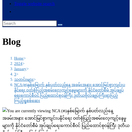
Toggle website search
Blog
Home
>
2024
>
January
>
3
>
သတင်းများ
>
NCA (၈)နှစ်မြောက် နှစ်ပတ်လည်နေ့ အခမ်းအနား အောင်မြင်စွာကျင်းပ
နိုင်ရေး ဝတ်စုံပြည့်အစမ်းလေ့ကျင့်နေမှုများကို နိုင်ငံတော်စီမံ အုပ်ချုပ်
ရေးကောင်စီဝင် ပြည်ထောင်စုဝန်ကြီး ဒုတိယဗိုလ်ချုပ်ကြီးရာပြည့်
ကြည့်ရှုစစ်ဆေး