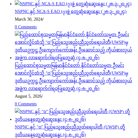
NSPNC နှင့် NCA-S EAO (၇)ဖွဲ့ တွေ့ဆုံဆွေးနွေး (၂၈-၃-၂၀၂၄)
March 30, 2024
/
0 Comments
ပြည်ထောင်စုသမ္မတမြန်မာနိုင်ငံတော် နိုင်ငံတော်သမ္မတ ဦးမင်း
အောင်လှိုင်ထံသို့ “ဝ”ပြည်သွေးစည်းညီညွတ်ရေးပါတီ(UWSP)မှ
ဒုတိယဥက္ကဋ္ဌ ဦးကျောက်ကော်အန်း ဦးဆောင်သည့် ကိုယ်စားလှယ်
အဖွဲ့က လာရောက်ဂါရဝပြုတွေ့ဆုံ (၄-၈-၂၀၂၆)
August 5, 2026
/
0 Comments
NSPNC နှင့် “ဝ” ပြည်သွေးစည်းညီညွတ်ရေးပါတီ (UWSP) တို့
ဒုတိယနေ့တွေ့ဆုံဆွေးနွေး (၄-၈-၂၀၂၆)