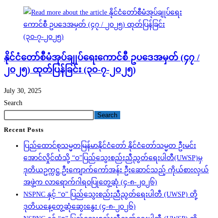
နိုင်ငံတော်စီမံအုပ်ချုပ်ရေးကောင်စီ ဥပဒေအမှတ် (၄၇ /
၂၀၂၅) ထုတ်ပြန်ခြင်း (၃၀-၇-၂၀၂၅)
July 30, 2025
Search
Search
Recent Posts
ပြည်ထောင်စုသမ္မတမြန်မာနိုင်ငံတော် နိုင်ငံတော်သမ္မတ ဦးမင်း
အောင်လှိုင်ထံသို့ “ဝ”ပြည်သွေးစည်းညီညွတ်ရေးပါတီ(UWSP)မှ
ဒုတိယဥက္ကဋ္ဌ ဦးကျောက်ကော်အန်း ဦးဆောင်သည့် ကိုယ်စားလှယ်
အဖွဲ့က လာရောက်ဂါရဝပြုတွေ့ဆုံ (၄-၈-၂၀၂၆)
NSPNC နှင့် “ဝ” ပြည်သွေးစည်းညီညွတ်ရေးပါတီ (UWSP) တို့
ဒုတိယနေ့တွေ့ဆုံဆွေးနွေး (၄-၈-၂၀၂၆)