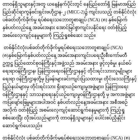
တာဝန်ရှိသူများနှင့်အတူ ယနေ့နံနက်ပိုင်းတွင် နေပြည်တော်ရှိ မြန်မာအပြည်
ပြည်ဆိုင်ရာကွန်ဗင်းရှင်းဗဟိုဌာန-၂ (MICC-2)၌ ကျင်းပသည့် တစ်နိုင်ငံလုံး
ပစ်ခတ်တိုက်ခိုက်မှု ရပ်စဲရေးသဘောတူစာချုပ် (NCA) (၈) နှစ်မြောက်
နှစ်ပတ်လည်နေ့ အခမ်းအနား အောင်မြင်စွာကျင်းပနိုင်ရေး ဝတ်စုံပြည့်
အစမ်းလေ့ကျင့်နေမှုများကို ကြည့်ရှုစစ်ဆေး သည်။
တစ်နိုင်ငံလုံးပစ်ခတ်တိုက်ခိုက်မှုရပ်စဲရေးသဘောတူစာချုပ် (NCA)
(၈)နှစ်မြောက်နှစ်ပတ်လည်နေ့ အခမ်းအနားကျင်းပရေးဦးစီးကော်မတီ
ဥက္ကဋ္ဌ ပြည်ထောင်စုဝန်ကြီးနှင့်အဖွဲ့သည် အခမ်းအနား ဖွင့်လှစ်မှု၊ နယ်စပ်
ရေးရာဝန်ကြီးဌာန၊ ပြန်ကြားရေးဝန်ကြီးဌာနနှင့် တိုင်းရင်းသားလူမျိုးများ
ရေးရာ ဝန်ကြီးဌာနတို့မှ ပြခန်းများခင်းကျင်းပြသထားမှု၊ တိုင်းဒေသကြီးနှင့်
ပြည်နယ်များမှ တိုင်းရင်းသား ရိုးရာယဉ်ကျေးမှုအဖွဲ့များ၊ ပြန်ကြားရေး
ဝန်ကြီးဌာနနှင့် သာသနာရေးနှင့်ယဉ်ကျေးမှုဝန်ကြီးဌာနတို့ မှ အကအဖွဲ့များ
ကပြဖျော်ဖြေမှုများအပါအဝင် နှစ်ပတ်လည်နေ့အခမ်းအနား အစီအစဉ်
အလိုက် ဝတ်စုံပြည့် အစမ်းလေ့ကျင့်ဆောင်ရွက်နေမှုများကို ကြည့်ရှု
စစ်ဆေးပြီး လိုအပ်သည်များကို တာဝန်ရှိသူများနှင့် ပေါင်းစပ်ညှိနှိုင်း
ဆောင်ရွက်ပေးသည်။
တစ်နိုင်ငံလုံး ပစ်ခတ်တိုက်ခိုက်မှုရပ်စဲရေးသဘောတူစာချုပ် (NCA) (၈)