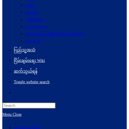
ကဗျာ
ကာတွန်း
အစီရင်ခံစာ
E-Newsletters
သုတေသနနှင့်ဖွံ့ဖြိုးတိုးတက်ရေးဆိုင်ရာ
Acronyms
ပြည်သူ့အသံ
ငြိမ်းချမ်းရေး Wiki
ဆက်သွယ်ရန်
Toggle website search
Menu
Close
မူလစာမျက်နှာ