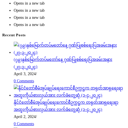
Opens in a new tab
Opens in a new tab
Opens in a new tab
Opens in a new tab
Recent Posts
(၇၉)နှစ်မြောက်တပ်မတော်နေ့ ဂုဏ်ပြုစစ်ရေးပြအခမ်းအနား
(၂၇-၃-၂၀၂၄)
April 3, 2024
/
0 Comments
နိုင်ငံတော်စီမံအုပ်ချုပ်ရေးကောင်စီဥက္ကဋ္ဌက တရုတ်အာရှရေးရာ
အထူးကိုယ်စားလှယ်အား လက်ခံတွေ့ဆုံ (၁-၄-၂၀၂၄)
April 2, 2024
/
0 Comments