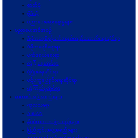
ဓာတ်ပုံ
ဗွီဒီယို
ပညာပေးဆွေးနွေးမှုများ
ပညာပေးအစီအစဉ်
ဒီမိုကရေစီနှင့်ဖက်ဒရယ်တည်ဆောက်ရေးဆိုင်ရာ
ဒီမိုကရေစီရေးရာ
ဖက်ဒရယ်ရေးရာ
လုံခြုံရေးဆိုင်ရာ
ဖွံဖြိုးရေးဆိုင်ရာ
ပဋိပက္ခ‌ဖြေရှင်းရေးဆိုင်ရာ
ယုံကြည်မှုဆိုင်ရာ
ဆက်စပ်အဖွဲ့အစည်းများ
ကုလသမဂ္ဂ
ASEAN
နိုင်ငံတကာအဖွဲ့အစည်းများ
ပြည်တွင်းအဖွဲ့အစည်းများ