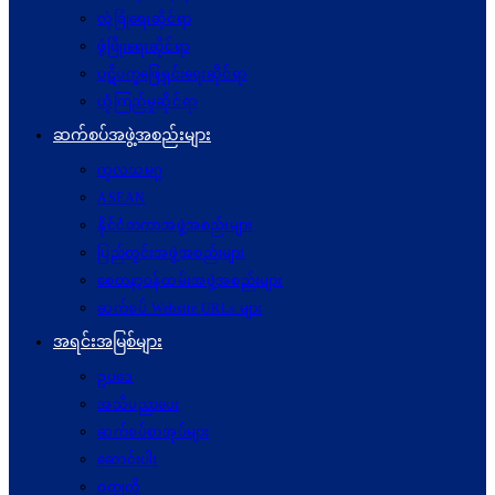
လုံခြုံရေးဆိုင်ရာ
ဖွံဖြိုးရေးဆိုင်ရာ
ပဋိပက္ခ‌ဖြေရှင်းရေးဆိုင်ရာ
ယုံကြည်မှုဆိုင်ရာ
ဆက်စပ်အဖွဲ့အစည်းများ
ကုလသမဂ္ဂ
ASEAN
နိုင်ငံတကာအဖွဲ့အစည်းများ
ပြည်တွင်းအဖွဲ့အစည်းများ
စေတနာ့ဝန်ထမ်းအဖွဲ့အစည်းများ
ဆက်စပ် Website URLs များ
အရင်းအမြစ်များ
ဥပဒေ
အသိပညာပေး
ဆက်စပ်စာအုပ်များ
ဆောင်းပါး
ဝတ္ထုတို