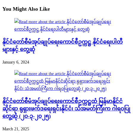
You Might Also Like
နိုင်ငံတော်စီမံအုပ်ချုပ်ရေးကောင်စီဥက္ကဋ္ဌ နိုင်ငံရေးပါတီ
များနှင့် တွေ့ဆုံ
January 6, 2024
နိုင်ငံတော်စီမံအုပ်ချုပ်ရေးကောင်စီဥက္ကဋ္ဌထံ မြန်မာနိုင်ငံ
ဆိုင်ရာ ရုရှားဖက်ဒရေးရှင်းနိုင်ငံ၊ သံအမတ်ကြီးက ဂါရဝပြု
တွေ့ဆုံ (၂၀-၃-၂၀၂၅)
March 21, 2025