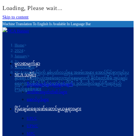
Loading, Please wait...
Skip to content
Machine Translation To English Is Available In Language Bar
Home
>
2024
>
January
>
3
>
မူလစာမျက်နှာ
သတင်းများ
>
NCA (၈)နှစ်မြောက် နှစ်ပတ်လည်နေ့ အခမ်းအနား အောင်မြင်စွာကျင်းပ
NCA သမိုင်း
နိုင်ရေး ဝတ်စုံပြည့်အစမ်းလေ့ကျင့်နေမှုများကို နိုင်ငံတော်စီမံ အုပ်ချုပ်
ရေးကောင်စီဝင် ပြည်ထောင်စုဝန်ကြီး ဒုတိယဗိုလ်ချုပ်ကြီးရာပြည့်
ဦးတည်ချက်နှင့်ရည်ရွယ်ချက်
ကြည့်ရှုစစ်ဆေး
အထိမ်းအမှတ်တံဆိပ်များ
ဆောင်ပုဒ်များ
ငြိမ်းချမ်းရေးဖော်‌ဆောင်မှုယန္တရားများ
UPCC
UPWC
MPC