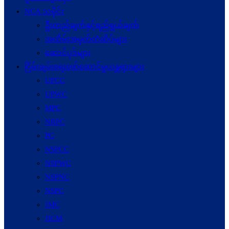
NCA သမိုင်း
ဦးတည်ချက်နှင့်ရည်ရွယ်ချက်
အထိမ်းအမှတ်တံဆိပ်များ
ဆောင်ပုဒ်များ
ငြိမ်းချမ်းရေးဖော်‌ဆောင်မှုယန္တရားများ
UPCC
UPWC
MPC
NRPC
PC
NSPCC
NSPWC
NSPNC
NSPC
JMC
JICM