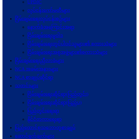
UPDJC
လုပ်ငန်းကော်မတီများ
ငြိမ်းချမ်းရေးလုပ်ငန်းစဉ်များ
နောက်ခံအကြောင်းအရာ
ငြိမ်းချမ်းရေးမူဝါဒ
ငြိမ်းချမ်းရေးတွင်ပါဝင်သူများ၏ စကားသံများ
ငြိမ်းချမ်းရေးအစုအဖွဲ့များ၏စကားသံများ
ငြိမ်းချမ်းရေးညီလာခံများ
NCA အခမ်းအနားများ
NCA စာချုပ်ဆိုင်ရာ
သတင်းများ
ငြိမ်းချမ်းရေးဆိုင်ရာ(ပြည်တွင်း)
ငြိမ်းချမ်းရေးဆိုင်ရာ(ပြည်ပ)
ပြည်တွင်းရေးရာ
နိုင်ငံတကာရေးရာ
ပြည်ထောင်စုသဘောတူစာချုပ်
ဆောင်ရွက်ချက်များ