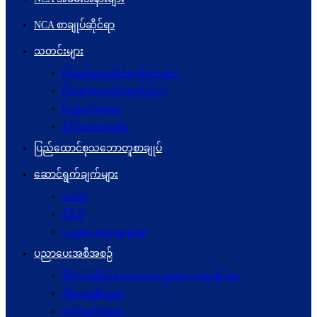
NCA စာချုပ်ဆိုင်ရာ
သတင်းများ
ငြိမ်းချမ်းရေးဆိုင်ရာ(ပြည်တွင်း)
ငြိမ်းချမ်းရေးဆိုင်ရာ(ပြည်ပ)
ပြည်တွင်းရေးရာ
နိုင်ငံတကာရေးရာ
ပြည်ထောင်စုသဘောတူစာချုပ်
ဆောင်ရွက်ချက်များ
ဓာတ်ပုံ
ဗွီဒီယို
ပညာပေးဆွေးနွေးမှုများ
ပညာပေးအစီအစဉ်
ဒီမိုကရေစီနှင့်ဖက်ဒရယ်တည်ဆောက်ရေးဆိုင်ရာ
ဒီမိုကရေစီရေးရာ
ဖက်ဒရယ်ရေးရာ