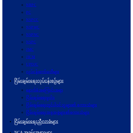
NRPC
PC
NSPCC
NSPWC
NSPNC
NSPC
JMC
JICM
UPDJC
လုပ်ငန်းကော်မတီများ
ငြိမ်းချမ်းရေးလုပ်ငန်းစဉ်များ
နောက်ခံအကြောင်းအရာ
ငြိမ်းချမ်းရေးမူဝါဒ
ငြိမ်းချမ်းရေးတွင်ပါဝင်သူများ၏ စကားသံများ
ငြိမ်းချမ်းရေးအစုအဖွဲ့များ၏စကားသံများ
ငြိမ်းချမ်းရေးညီလာခံများ
NCA အခမ်းအနားများ