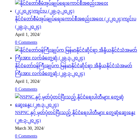
နိုင်ငံတော်စီမံအုပ်ချုပ်ရေးကောင်စီအစည်းအဝေး (၂/၂၀၂၄)ကျင်းပ
(၂၉-၃-၂၀၂၄)
April 1, 2024
/
0 Comments
နိုင်ငံတော်ဝန်ကြီးချုပ်က မြန်မာနိုင်ငံဆိုင်ရာ အိန္ဒိယနိုင်ငံသံအမတ်
ကြီးအား လက်ခံတွေ့ဆုံ (၂၉-၃-၂၀၂၄)
April 1, 2024
/
0 Comments
NSPNC နှင့် မှတ်ပုံတင်ပြီးသည့် နိုင်ငံရေးပါတီများ တွေ့ဆုံဆွေးနွေး
(၂၈-၃-၂၀၂၄)
March 30, 2024
/
0 Comments