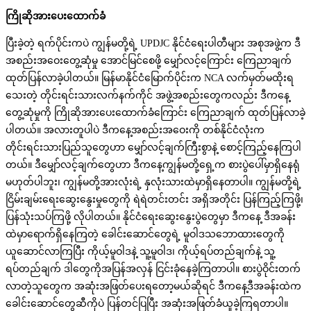
ကြိုဆိုအားပေးထောက်ခံ
ပြီးခဲ့တဲ့ ရက်ပိုင်းကပဲ ကျွန်မတို့ရဲ့ UPDJC နိုင်ငံရေးပါတီများ အစုအဖွဲ့က ဒီ
အစည်းအဝေးတွေ့ဆုံမှု အောင်မြင်စေဖို့ မျှော်လင့်ကြောင်း ကြေညာချက်
ထုတ်ပြန်လာခဲ့ပါတယ်။ မြန်မာနိုင်ငံမြောက်ပိုင်းက NCA လက်မှတ်မထိုးရ
သေးတဲ့ တိုင်းရင်းသားလက်နက်ကိုင် အဖွဲ့အစည်းတွေကလည်း ဒီကနေ့
တွေ့ဆုံမှုကို ကြိုဆိုအားပေးထောက်ခံကြောင်း ကြေညာချက် ထုတ်ပြန်လာခဲ့
ပါတယ်။ အလားတူပါပဲ ဒီကနေ့အစည်းအဝေးကို တစ်နိုင်ငံလုံးက
တိုင်းရင်းသားပြည်သူတွေဟာ မျှော်လင့်ချက်ကြီးစွာနဲ့ စောင့်ကြည့်နေကြပါ
တယ်။ ဒီမျှော်လင့်ချက်တွေဟာ ဒီကနေ့ကျွန်မတို့ရှေ့က စားပွဲပေါ်မှာရှိနေရုံ
မဟုတ်ပါဘူး၊ ကျွန်မတို့အားလုံးရဲ့ နှလုံးသားထဲမှာရှိနေတာပါ။ ကျွန်မတို့ရဲ့
ငြိမ်းချမ်းရေးဆွေးနွေးမှုတွေကို ရဲရဲတင်းတင်း အရှိအတိုင်း ပြန်ကြည့်ကြဖို့၊
ပြန်သုံးသပ်ကြဖို့ လိုပါတယ်။ နိုင်ငံရေးဆွေးနွေးပွဲတွေမှာ ဒီကနေ့ ဒီအခန်း
ထဲမှာရောက်ရှိနေကြတဲ့ ခေါင်းဆောင်တွေရဲ့ မူဝါဒသဘောထားတွေကို
ယူဆောင်လာကြပြီး ကိုယ့်မူဝါဒနဲ့ သူ့မူဝါဒ၊ ကိုယ့်ရပ်တည်ချက်နဲ့ သူ့
ရပ်တည်ချက် ဒါတွေကိုအပြန်အလှန် ငြင်းခုံနေခဲ့ကြတာပါ။ စားပွဲဝိုင်းတက်
လာတဲ့သူတွေက အဆုံးအဖြတ်ပေးရတော့မယ်ဆိုရင် ဒီကနေ့ဒီအခန်းထဲက
ခေါင်းဆောင်တွေဆီကိုပဲ ပြန်တင်ပြပြီး အဆုံးအဖြတ်ခံယူခဲ့ကြရတာပါ။