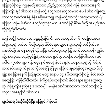
မပြုလုပ်ကြဖို့၊ ကျွန်မတို့အားလုံး ညီညီညွတ်ညွတ်ရှိကြဖို့ အလေးအနက်
ပြောကြားချင်ပါတယ်။ ကျွန်မတို့ လျှောက်နေတဲ့လမ်းမှာ ပေါ်ပေါက်ကြုံတွေ့
လာရတဲ့အခက်အခဲနဲ့ စိန်ခေါ်မှုမှန်သမျှ ကျွန်မတို့အားလုံး အတူလက်တွဲပြီး
ဖြေရှင်းကြမယ်ဆိုရင် ကျော်လွှားနိုင်မယ်၊ အောင်မြင်နိုင်မယ်လို့ အပြည့်အဝ
ယုံကြည်ပါတယ်။
ကျွန်မတို့ကြားမှာ ဆွေးနွေးညှိနှိုင်းပြီး သဘောတူညီချက် မရရှိသေးတဲ့
ကိစ္စတွေနဲ့ ပတ်သက်လို့လည်း နိုင်ငံရေးဆွေးနွေးပွဲတွေကို မထိခိုက်စေ
အောင်လို့၊ အပြန်အလှန်ငြင်းခုံပြီး တင်းမာမှုတွေ မြင့်တက်မလာစေဖို့ ကျွန်မ
တို့အားလုံးနားလည်မှုရှိရှိနဲ့ ခဏတာရှောင်လွှဲထားကြတာဖြစ်ပါတယ်။ နှစ်
ပေါင်း (၇၀)ကျော် ကြာမြင့်နေပြီဖြစ်တဲ့ နိုင်ငံရေးပြဿနာတွေနဲ့ တိုက်ရိုက်
ဆက်စပ်နေတဲ့ ကိစ္စတွေကိုတစ်ချိန်ချိန်မှာ ဖြေရှင်းရမှာဖြစ်တဲ့အတွက် ဒီလို
မျိုးအခြေအနေကို ကြုံရတာ မထူးဆန်းပါဘူး။ စိတ်မပျက်ကြဖို့၊ စိတ်ဓာတ်
မထွေပြားကြဖို့လိုပါတယ်။ ဒီကိစ္စရပ်တွေကြောင့် နိုင်ငံရေးဆွေးနွေးပွဲတွေ
ကို ကြန့်ကြာနှောင့်နှေးစေတာမျိုး မဖြစ်အောင်အားလုံးက သတိထားကြဖို့
လည်း အရေးကြီးပါတယ်။
မျက်နှာချင်းဆိုင်ထိုင်ပြီး
ဖြေရှင်းကြမယ်