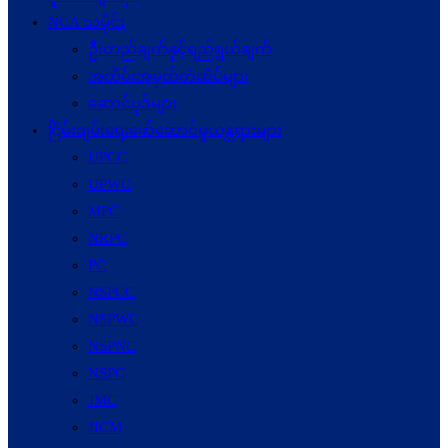
NCA သမိုင်း
ဦးတည်ချက်နှင့်ရည်ရွယ်ချက်
အထိမ်းအမှတ်တံဆိပ်များ
ဆောင်ပုဒ်များ
ငြိမ်းချမ်းရေးဖော်‌ဆောင်မှုယန္တရားများ
UPCC
UPWC
MPC
NRPC
PC
NSPCC
NSPWC
NSPNC
NSPC
JMC
JICM