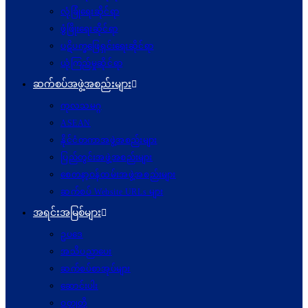
လုံခြုံရေးဆိုင်ရာ
ဖွံဖြိုးရေးဆိုင်ရာ
ပဋိပက္ခ‌ဖြေရှင်းရေးဆိုင်ရာ
ယုံကြည်မှုဆိုင်ရာ
ဆက်စပ်အဖွဲ့အစည်းများ
ကုလသမဂ္ဂ
ASEAN
နိုင်ငံတကာအဖွဲ့အစည်းများ
ပြည်တွင်းအဖွဲ့အစည်းများ
စေတနာ့ဝန်ထမ်းအဖွဲ့အစည်းများ
ဆက်စပ် Website URLs များ
အရင်းအမြစ်များ
ဥပဒေ
အသိပညာပေး
ဆက်စပ်စာအုပ်များ
ဆောင်းပါး
ဝတ္ထုတို