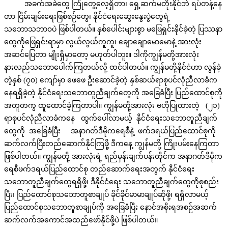
အခက်အခဲတွေ ကြုံတွေ့လေ့ရှိတာ၊ ရှေ့ဆက်မတိုးနိုင်ဘဲ ရပ်တန့်နေ
တာ ငြိမ်းချမ်းရေးဖြစ်စဉ်တွေ၊ နိုင်ငံရေးဆွေးနွေးပွဲတွေရဲ့
သဘောသဘာ၀ပဲ ဖြစ်ပါတယ်။ နှစ်ပေါင်းများစွာ မဖြေရှင်းနိုင်ခဲ့တဲ့ ပြဿနာ
တွေကိုဖြေရှင်းရာမှာ လွယ်လွယ်ကူကူ၊ ချောချောမောမောနဲ့ အားလုံး
အဆင်ပြေတာ မျိုးရှိမှာတော့ မဟုတ်ပါဘူး။ ဒါကိုကျွန်မတို့အားလုံး
နားလည်သဘောပေါက်ကြတယ်လို့ ထင်ပါတယ်။ ကျွန်မတို့နိုင်ငံဟာ လွန်ခဲ့
တဲ့နှစ် (၇၀) ကျော်မှာ ဖေဖေ ဦးဆောင်ခဲ့တဲ့ နှစ်ဆယ်ရာစုပင်လုံညီလာခံက
နေရရှိခဲ့တဲ့ နိုင်ငံရေးသဘောတူညီချက်တွေကို အခြေခံပြီး ပြည်ထောင်စုကို
အတူတကွ ထူထောင်ခဲ့ကြတာပါ။ ကျွန်မတို့အားလုံး ဗဟိုပြုထားတဲ့ (၂၁)
ရာစုပင်လုံညီလာခံကနေ ထွက်ပေါ်လာမယ့် နိုင်ငံရေးသဘောတူညီချက်
တွေကို အခြေခံပြီး အနာဂတ်ဒီမိုကရေစီနဲ့ ဖက်ဒရယ်ပြည်ထောင်စုကို
ဆက်လက်ပြီးတည်ဆောက်နိုင်ကြဖို့ ဒီကနေ့ ကျွန်မတို့ ကြိုးပမ်းနေကြတာ
ဖြစ်ပါတယ်။ ကျွန်မတို့ အားလုံးရဲ့ ရည်မှန်းချက်ပန်းတိုင်က အနာဂတ်ဒီမိုက
ရေစီဖက်ဒရယ်ပြည်ထောင်စု တည်ဆောက်ရေးအတွက် နိုင်ငံရေး
သဘောတူညီချက်တွေရရှိဖို့၊ ဒီနိုင်ငံရေး သဘောတူညီချက်တွေကိုစုစည်း
ပြီး၊ ပြည်ထောင်စုသဘောတူစာချုပ် ခိုင်ခိုင်မာမာချုပ်ဆိုဖို့၊ ရရှိလာမယ့်
ပြည်ထောင်စုသဘောတူစာချုပ်ကို အခြေခံပြီး နောင်အစိုးရအစဉ်အဆက်
ဆက်လက်အကောင်အထည်ဖော်နိုင်ဖို့ပဲ ဖြစ်ပါတယ်။