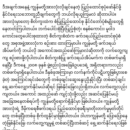
ဒီအချက်အနေနဲ့ ကျွန်မတို့အားလုံးလိုချင်နေတဲ့ ပြည်ထောင်စုပုံဖော်နိုင်ဖို့
နိုင်ငံရေးသဘောတူညီချက်တွေကို ဘယ်လိုရယူကြမလဲ ဆိုတာပါပဲ။
အားလုံးမှာတော့ စိတ်ကူးထဲက စံပြုပြည်ထောင်စု နိုင်ငံတော်ပုံစံမျိုးတွေရှိ
နေတတ်ကြပါတယ်။ ဘက်ပေါင်းစုံပြီးပြည့်စုံတဲ့၊ စနစ်ကောင်း၊ မူဝါဒ
ကောင်းတွေပေါင်းစုထားတဲ့ စိတ်ကူးစံထဲက ဖက်ဒရယ်ပြည်ထောင်စုပုံစံ
တွေ အစုအဖွဲ့အားလုံးက စဉ်းစား ထားကြမှာပါ။ ကျွန်မတို့ ဖက်ဒရယ်
အိပ်မက်ကို ဘယ်လို အကောင်အထည်ဖော်ကြမှာလဲဆိုတာကို လက်တွေ့ကျ
ကျ စဉ်းစားဖို့လိုပါတယ်။ စိတ်ကူးစံပြု ဖက်ဒရယ်အိပ်မက်က တစ်ဖက်မှာရှိ
နေပြီး ဒီကနေ့ ၂၀၀၈ ခုနှစ် ဖွဲ့စည်းပုံအခြေခံဥပဒေရဲ့ အရှိတရားကလည်း
တစ်ဖက်မှာရှိနေပါတယ်။ ဒီနှစ်ခုအကြားမှာ လက်နက်ကိုင်ပဋိပက္ခဖြစ်ပွားစေ
ခဲ့တဲ့ အကြောင်းရင်းခံတွေကို တစ်ခုချင်းဆွေးနွေးညှိနှိုင်းပြီး တစ်ဆင့်ချင်း
ရှေ့ဆက်လျှောက်နိုင်မယ်ဆိုရင် ဖြစ်နိုင်ခြေလည်းရှိတယ်။ လက်တွေ့လည်း
ကျတယ်။ အကောင် အထည်ဖော် ကျင့်သုံးဖို့လည်း အဆင်ပြေနိုင်မယ့်
အခြေအနေတစ်ရပ်ကို ကျွန်မတို့ရောက်ရှိနိုင်မှာ ဖြစ်ပါတယ်။ ကျွန်မတို့
အားလုံးရဲ့ ဒီမိုကရေစီဖက်ဒရယ် ပြည်ထောင်စုခရီးမှာတိုးတက်မှုမှတ်တိုင်
တွေ တစ်ခုပြီးတစ်ခု စိုက်ထူနိုင်မှာဖြစ်ပါတယ်။ ဒါဟာကျွန်မတို့ ပြောပြောနေ
တဲ့ဖြစ်နိုင်ခြေ၊ လက်တွေ့ကျမှုနဲ့ တစ်ဆင့်ပြီးတစ်ဆင့် ရှေ့ဆက်နိုင်ရေးပဲဖြစ်