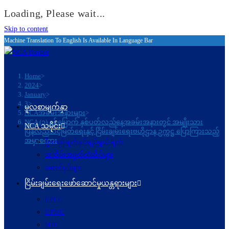
Loading, Please wait...
Skip to content
Machine Translation To English Is Available In Language Bar
Home
>
2024
>
January
>
3
>
မူလစာမျက်နှာ
NCAအခမ်းအနားများ
>
NCA (၃) နှစ်မြောက် နှစ်ပတ်လည်နေ့အခမ်းအနားတွင် အမျိုးသား
NCA သမိုင်း
ပြန်လည်သင့်မြတ်ရေးနှင့် ငြိမ်းချမ်းရေးဗဟိုဌာန ဥက္ကဋ္ဌ ပြောကြားသည့်
အမှာစကား
ဦးတည်ချက်နှင့်ရည်ရွယ်ချက်
အထိမ်းအမှတ်တံဆိပ်များ
ဆောင်ပုဒ်များ
ငြိမ်းချမ်းရေးဖော်‌ဆောင်မှုယန္တရားများ
UPCC
UPWC
MPC