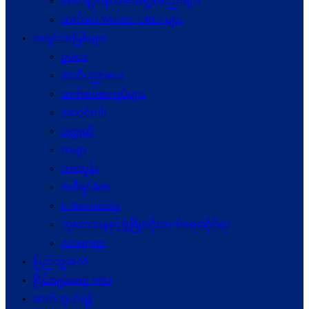
စေတနာ့ဝန်ထမ်းအဖွဲ့အစည်းများ
ဆက်စပ် Website URLs များ
အရင်းအမြစ်များ
ဥပဒေ
အသိပညာပေး
ဆက်စပ်စာအုပ်များ
ဆောင်းပါး
ဝတ္ထုတို
ကဗျာ
ကာတွန်း
အစီရင်ခံစာ
E-Newsletters
သုတေသနနှင့်ဖွံ့ဖြိုးတိုးတက်ရေးဆိုင်ရာ
Acronyms
ပြည်သူ့အသံ
ငြိမ်းချမ်းရေး Wiki
ဆက်သွယ်ရန်