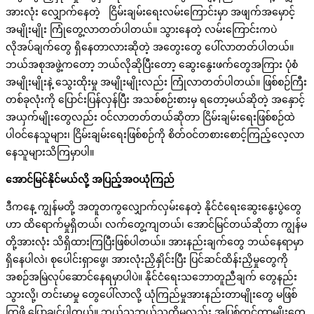
အားလုံး လျှောက်နေတဲ့ ငြိမ်းချမ်းရေးလမ်းကြောင်းမှာ အဖျက်အမှောင့်
အမျိုးမျိုး ကြုံတွေ့လာတတ်ပါတယ်။ သွားနေတဲ့ လမ်းကြောင်းကပဲ
လိုအပ်ချက်တွေ ရှိနေတာလားဆိုတဲ့ အတွေးတွေ ပေါ်လာတတ်ပါတယ်။
ဘယ်အစုအဖွဲ့ကတော့ ဘယ်လိုဆိုပြီးတော့ ဆွေးနွေးဖက်တွေအကြား ပုံစံ
အမျိုးမျိုးနဲ့ သွေးထိုးမှု အမျိုးမျိုးလည်း ကြုံလာတတ်ပါတယ်။ ဖြစ်စဉ်ကြီး
တစ်ခုလုံးကို ပြောင်းပြန်လှန်ပြီး အသစ်စဉ်းစားမှ ရတော့မယ်ဆိုတဲ့ အနှောင့်
အယှက်မျိုးတွေလည်း ဝင်လာတတ်တယ်ဆိုတာ ငြိမ်းချမ်းရေးဖြစ်စဉ်ထဲ
ပါဝင်နေသူများ၊ ငြိမ်းချမ်းရေးဖြစ်စဉ်ကို စိတ်ဝင်တစားစောင့်ကြည့်လေ့လာ
နေသူများသိကြမှာပါ။
အောင်မြင်နိုင်မယ်လို့
အပြည့်အဝယုံကြည်
ဒီကနေ့ ကျွန်မတို့ အတူတကွလျှောက်လှမ်းနေတဲ့ နိုင်ငံရေးဆွေးနွေးပွဲတွေ
ဟာ ထိရောက်မှုရှိတယ်၊ လက်တွေ့ကျတယ်၊ အောင်မြင်တယ်ဆိုတာ ကျွန်မ
တို့အားလုံး သိရှိထားကြပြီးဖြစ်ပါတယ်။ အားနည်းချက်တွေ ဘယ်နေရာမှာ
ရှိနေပါလဲ၊ စုပေါင်းရှာဖွေ၊ အားလုံးညှိနှိုင်းပြီး ပြင်ဆင်ထိန်းညှိမှုတွေကို
အစဉ်အမြဲလုပ်ဆောင်နေရမှာပါပဲ။ နိုင်ငံရေးသဘောတူညီချက် တွေနည်း
သွားလို့၊ တင်းမာမှု တွေပေါ်လာလို့ ယုံကြည်မှုအားနည်းတာမျိုးတွေ မဖြစ်
ကြဖို့ ပြောချင်ပါတယ်။ ဘယ်သူ့ဘယ်သူကိုမှလည်း အပြစ်တင်တာမျိုးတွေ