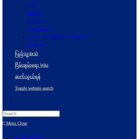
ကဗျာ
ကာတွန်း
အစီရင်ခံစာ
E-Newsletters
သုတေသနနှင့်ဖွံ့ဖြိုးတိုးတက်ရေးဆိုင်ရာ
Acronyms
ပြည်သူ့အသံ
ငြိမ်းချမ်းရေး Wiki
ဆက်သွယ်ရန်
Toggle website search
Menu
Close
မူလစာမျက်နှာ