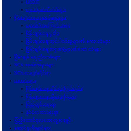
UPDJC
လုပ်ငန်းကော်မတီများ
ငြိမ်းချမ်းရေးလုပ်ငန်းစဉ်များ
နောက်ခံအကြောင်းအရာ
ငြိမ်းချမ်းရေးမူဝါဒ
ငြိမ်းချမ်းရေးတွင်ပါဝင်သူများ၏ စကားသံများ
ငြိမ်းချမ်းရေးအစုအဖွဲ့များ၏စကားသံများ
ငြိမ်းချမ်းရေးညီလာခံများ
NCA အခမ်းအနားများ
NCA စာချုပ်ဆိုင်ရာ
သတင်းများ
ငြိမ်းချမ်းရေးဆိုင်ရာ(ပြည်တွင်း)
ငြိမ်းချမ်းရေးဆိုင်ရာ(ပြည်ပ)
ပြည်တွင်းရေးရာ
နိုင်ငံတကာရေးရာ
ပြည်ထောင်စုသဘောတူစာချုပ်
ဆောင်ရွက်ချက်များ