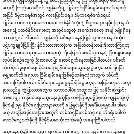
ဒီကနေ့ ကျွန်မတို့နိုင်ငံနဲ့ ကျွန်မတို့ပြည်သူတွေ ကြုံတွေ့နေရတဲ့ စိန်ခေါ်မှု
တွေကို ကြည့်မယ်ဆိုရင် ကျွန်မတို့ရဲ့ ပြည်တွင်းငြိမ်းချမ်းရေးလုပ်ငန်းစဉ်
အပြင် ဒီမိုကရေစီအသွင် ကူးပြောင်းရေး၊ ဒီမိုကရေစီဖက်ဒရယ်
ပြည်ထောင်စုတည်ဆောက်ရေး၊ တစ်နိုင်ငံလုံးရဲ့ စီးပွားရေး၊ ရခိုင်ပြည်နယ်
အရေးနဲ့ ပထဝီနိုင်ငံရေးစတဲ့ အသွင်မတူတဲ့ အခက်အခဲတွေ အမျိုးမျိုးရှိနေ
တာ တွေ့ရပါလိမ့်မယ်။ ကျွန်မတို့အစိုးရအနေနဲ့ ပြည်တွင်းလက်နက်ကိုင်
ပဋိပက္ခချုပ်ငြိမ်းပြီး နိုင်ငံသားအားလုံးက အမြတ်တနိုးတန်းဖိုးထားကြရတဲ့
ပြည်ထောင်စုတည်ဆောက်ရေးကို ပြီးမြောက်စေလိုတဲ့ဆန္ဒနဲ့ ငြိမ်းချမ်းရေး
လုပ်ငန်းစဉ်တွေကို ဦးစားပေးပြီး ဆောင်ရွက်နေတာဖြစ်ပါတယ်။ ပစ်ခတ်
တိုက်ခိုက်မှုရပ်စဲရေး ခိုင်မာရေးနဲ့ နိုင်ငံရေးဆွေးနွေးပွဲတွေအောင်မြင်ပြီး
ရှေ့ဆက်တိုးရေးဟာ ငြိမ်းချမ်းရေးဖြစ်စဉ်တစ်ခုလုံးအတွက် သိပ်ကို
အရေးကြီးပါတယ်။ နိုင်ငံရေးဆွေးနွေးညှိနှိုင်းမှုတွေမှာ အမြင်မတူတာတွေ၊
နားလည်မှု ကွဲပြားတာတွေက သဘာ၀ပါပဲ။ အထူးသဖြင့် သမိုင်းကြောင်း
တစ်လျှောက် နိုင်ငံရေးဆွေးနွေးပွဲဆိုပြီး တစ်ကြိမ်မှမရှိခဲ့ဖူးတဲ့ ကျွန်မတို့လို
နိုင်ငံမျိုးမှာ နိုင်ငံရေးပြဿနာတွေကို ဖြေရှင်းနိုင်ဖို့အချိန်ယူရမှာပါ။ ဒါပေ
မယ့် အချိန်အပိုင်းအခြားအလိုက် တစ်ဆင့်ပြီးတစ်ဆင့် ရှေ့ကိုခရီးပေါက်
အောင်လျှောက်နိုင်ဖို့ ခိုင်ခိုင်မာမာတိုးတက်နေဖို့ အရေးကြီးပါတယ်။
ဆွေးနွေးညှိနှိုင်းမှုတွေမှာ ရလဒ်ကောင်းတွေ လျော့နည်းလာတာနဲ့အမျှ