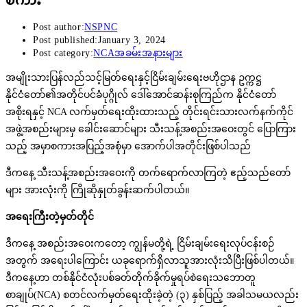
Post author:
NSPNC
Post published:
January 3, 2024
Post category:
NCAအခမ်းအနားများ
အမျိုးသားပြန်လည်သင့်မြတ်ရေးနှင့်ငြိမ်းချမ်းရေးဗဟိုဌာန ဥက္ကဋ္ဌ
နိုင်ငံတော်၏အတိုင်ပင်ခံပုဂ္ဂိုလ် ဒေါ်အောင်ဆန်းစုကြည်က နိုင်ငံတော်
အစိုးရနှင့် NCA လက်မှတ်ရေးထိုးထားသည့် တိုင်းရင်းသားလက်နက်ကိုင်
အဖွဲ့အစည်းများမှ ခေါင်းဆောင်များ သီးသန့်အစည်းအဝေးတွင် ပြောကြား
သည့် အမှာစကားအပြည့်အစုံမှာ အောက်ပါအတိုင်းဖြစ်ပါသည်
ဒီကနေ့ သီးသန့်အစည်းအဝေးကို တက်ရောက်လာကြတဲ့ ဧည့်သည်တော်
များ အားလုံးကို ကြိုဆိုနှုတ်ခွန်းဆက်ပါတယ်။
အရေးကြီးတဲ့မှတ်တိုင်
ဒီကနေ့ အစည်းအဝေးကတော့ ကျွန်မတို့ရဲ့ ငြိမ်းချမ်းရေးလုပ်ငန်းစဉ်
အတွက် အရေးပါကြောင်း ယခုရောက်ရှိလာသူအားလုံးသိပြီးဖြစ်ပါတယ်။
ဒီကနေ့ဟာ တစ်နိုင်ငံလုံးပစ်ခတ်တိုက်ခိုက်မှုရပ်စဲရေးသဘောတူ
စာချုပ်(NCA) စတင်လက်မှတ်ရေးထိုးခဲ့တဲ့ (၃) နှစ်ပြည့် အခါသမယလည်း