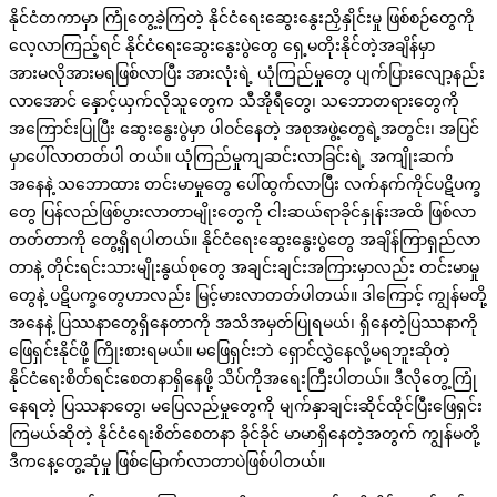
နိုင်ငံတကာမှာ ကြုံတွေ့ခဲ့ကြတဲ့ နိုင်ငံရေးဆွေးနွေးညှိနှိုင်းမှု ဖြစ်စဉ်တွေကို
လေ့လာကြည့်ရင် နိုင်ငံရေးဆွေးနွေးပွဲတွေ ရှေ့မတိုးနိုင်တဲ့အချိန်မှာ
အားမလိုအားမရဖြစ်လာပြီး အားလုံးရဲ့ ယုံကြည်မှုတွေ ပျက်ပြားလျော့နည်း
လာအောင် နှောင့်ယှက်လိုသူတွေက သီအိုရီတွေ၊ သဘောတရားတွေကို
အကြောင်းပြုပြီး ဆွေးနွေးပွဲမှာ ပါဝင်နေတဲ့ အစုအဖွဲ့တွေရဲ့အတွင်း၊ အပြင်
မှာပေါ်လာတတ်ပါ တယ်။ ယုံကြည်မှုကျဆင်းလာခြင်းရဲ့ အကျိုးဆက်
အနေနဲ့ သဘောထား တင်းမာမှုတွေ ပေါ်ထွက်လာပြီး လက်နက်ကိုင်ပဋိပက္ခ
တွေ ပြန်လည်ဖြစ်ပွားလာတာမျိုးတွေကို ငါးဆယ်ရာခိုင်နှုန်းအထိ ဖြစ်လာ
တတ်တာကို တွေ့ရှိရပါတယ်။ နိုင်ငံရေးဆွေးနွေးပွဲတွေ အချိန်ကြာရှည်လာ
တာနဲ့ တိုင်းရင်းသားမျိုးနွယ်စုတွေ အချင်းချင်းအကြားမှာလည်း တင်းမာမှု
တွေနဲ့ ပဋိပက္ခတွေဟာလည်း မြင့်မားလာတတ်ပါတယ်။ ဒါကြောင့် ကျွန်မတို့
အနေနဲ့ ပြဿနာတွေရှိနေတာကို အသိအမှတ်ပြုရမယ်၊ ရှိနေတဲ့ပြဿနာကို
ဖြေရှင်းနိုင်ဖို့ ကြိုးစားရမယ်။ မဖြေရှင်းဘဲ ရှောင်လွှဲနေလို့မရဘူးဆိုတဲ့
နိုင်ငံရေးစိတ်ရင်းစေတနာရှိနေဖို့ သိပ်ကိုအရေးကြီးပါတယ်။ ဒီလိုတွေ့ကြုံ
နေရတဲ့ ပြဿနာတွေ၊ မပြေလည်မှုတွေကို မျက်နှာချင်းဆိုင်ထိုင်ပြီးဖြေရှင်း
ကြမယ်ဆိုတဲ့ နိုင်ငံရေးစိတ်စေတနာ ခိုင်ခိုင် မာမာရှိနေတဲ့အတွက် ကျွန်မတို့
ဒီကနေ့တွေ့ဆုံမှု ဖြစ်မြောက်လာတာပဲဖြစ်ပါတယ်။