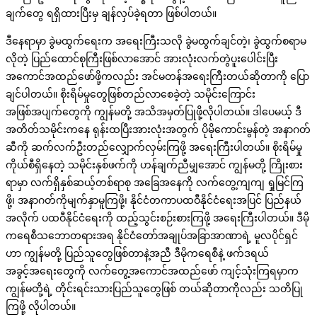
ချက်တွေ ရရှိထားပြီးမှ ချန်လှပ်ခဲ့ရတာ ဖြစ်ပါတယ်။
ဒီနေရာမှာ ခွဲမထွက်ရေးက အရေးကြီးသလို ခွဲမထွက်ချင်တဲ့၊ ခွဲထွက်စရာမ
လိုတဲ့ ပြည်ထောင်စုကြီးဖြစ်လာအောင် အားလုံးလက်တွဲပူးပေါင်းပြီး
အကောင်အထည်ဖော်ဖို့ကလည်း အင်မတန်အရေးကြီးတယ်ဆိုတာကို ပြော
ချင်ပါတယ်။ စိုးရိမ်မှုတွေဖြစ်တည်လာစေခဲ့တဲ့ သမိုင်းကြောင်း
အဖြစ်အပျက်တွေကို ကျွန်မတို့ အသိအမှတ်ပြုဖို့လိုပါတယ်။ ဒါပေမယ့် ဒီ
အတိတ်သမိုင်းကနေ ရုန်းထပြီးအားလုံးအတွက် ပိုမိုကောင်းမွန်တဲ့ အနာဂတ်
ဆီကို ဆက်လက်ဦးတည်လျှောက်လှမ်းကြဖို့ အရေးကြီးပါတယ်။ စိုးရိမ်မှု
ကိုယ်စီရှိနေတဲ့ သမိုင်းနှစ်ဖက်ကို ဟန်ချက်ညီမျှအောင် ကျွန်မတို့ ကြိုးစား
ရာမှာ လက်ရှိနှစ်ဆယ့်တစ်ရာစု အခြေအနေကို လက်တွေ့ကျကျ ရှုမြင်ကြ
ဖို့၊ အနာဂတ်ကိုမျက်နှာမူကြဖို့၊ နိုင်ငံတကာပထဝီနိုင်ငံရေးအပြင် ပြည်နယ်
အလိုက် ပထဝီနိုင်ငံရေးကို ထည့်သွင်းစဉ်းစားကြဖို့ အရေးကြီးပါတယ်။ ဒီမို
ကရေစီသဘောတရားအရ နိုင်ငံတော်အချုပ်အခြာအာဏာရဲ့ မူလပိုင်ရှင်
ဟာ ကျွန်မတို့ ပြည်သူတွေဖြစ်တာနဲ့အညီ ဒီမိုကရေစီနဲ့ ဖက်ဒရယ်
အခွင့်အရေးတွေကို လက်တွေ့အကောင်အထည်ဖော် ကျင့်သုံးကြရမှာက
ကျွန်မတို့ရဲ့ တိုင်းရင်းသားပြည်သူတွေဖြစ် တယ်ဆိုတာကိုလည်း သတိပြု
ကြဖို့ လိုပါတယ်။