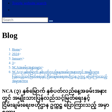
Toggle website search
Blog
Home
>
2024
>
January
>
3
>
NCAအခမ်းအနားများ
>
NCA (၃) နှစ်မြောက် နှစ်ပတ်လည်နေ့အခမ်းအနားတွင် အမျိုးသား
ပြန်လည်သင့်မြတ်ရေးနှင့် ငြိမ်းချမ်းရေးဗဟိုဌာန ဥက္ကဋ္ဌ ပြောကြားသည့်
အမှာစကား
NCA (၃) နှစ်မြောက် နှစ်ပတ်လည်နေ့အခမ်းအနား
တွင် အမျိုးသားပြန်လည်သင့်မြတ်ရေးနှင့်
ငြိမ်းချမ်းရေးဗဟိုဌာန ဥက္ကဋ္ဌ ပြောကြားသည့် အမှာ
စကား