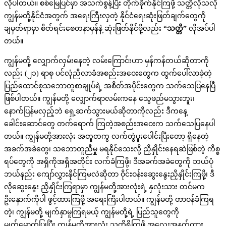
လိုပါတယ်။ စစ်မြေပြင်မှာ အသက်စွန့်ပြီး တိုက်ခိုက်နိုင်ကြဖို့ သတ္တိလိုသလို
ကျွန်မတို့နိုင်ငံအတွက် အရေးကြီးလှတဲ့ နိုင်ငံရေးဆုံးဖြတ်ချက်တွေကို
ချမှတ်ရာမှာ စိတ်ရင်းစေတနာမှန်နဲ့ ဆုံးဖြတ်နိုင်ဖို့လည်း
“
သတ္တိ
”
လိုအပ်ပါ
တယ်။
ကျွန်မတို့ လျှောက်လှမ်းနေတဲ့ လမ်းကြောင်းဟာ မှန်ကန်တယ်ဆိုတာကို
လည်း (၂၁) ရာစု ပင်လုံညီလာခံအစည်းအဝေးတွေက ထွက်ပေါ်လာခဲ့တဲ့
ပြည်ထောင်စုသဘောတူစာချုပ်ရဲ့ အစိတ်အပိုင်းတွေက သက်သေပြနေပြီ
ဖြစ်ပါတယ်။ ကျွန်မတို့ လျှောက်ရာလမ်းကနေ သွေဖည်မသွားဘူး၊
နောက်ပြန်မလှည့်ဘဲ ရှေ့ဆက်သွားမယ်ဆိုတာကိုလည်း ဒီကနေ့
ခေါင်းဆောင်တွေ တက်ရောက် ကြတဲ့အစည်းအဝေးက သက်သေပြနေပါ
တယ်။ ကျွန်မတို့အားလုံး အတူတကွ လက်တွဲပူးပေါင်းပြီးတော့ ရှိနေတဲ့
အခက်အခဲတွေ၊ သဘောတူညီမှု မရနိုင်သေးလို့ ညှိနှိုင်းနေရဆဲဖြစ်တဲ့ ကိစ္စ
ရပ်တွေကို အရှိကိုအရှိအတိုင်း လက်ခံကြဖို့၊ ဒီအခက်အခဲတွေကို ဘယ်ပုံ
ဘယ်နည်း ကျော်လွှားနိုင်ကြမလဲဆိုတာ ဝိုင်းဝန်းဆွေးနွေးညှိနှိုင်းကြဖို့၊ ဒီ
လိုဆွေးနွေး ညှိနှိုင်းကြရာမှာ ကျွန်မတို့အားလုံးရဲ့ နှလုံးသား တင်မက
ဦးနှောက်ကိုပါ ဖွင့်ထားကြဖို့ အရေးကြီးပါတယ်။ ကျွန်မတို့ တာဝန်ခံကြရ
တဲ့၊ ကျွန်မတို့ မျက်နှာမူကြရမယ့် ကျွန်မတို့ရဲ့ ပြည်သူတွေကို
မျက်မှောက်ပြုပြီး ကျွန်မတို့အားလုံး သတ္တိရှိကြဖို့ အလေးအနက်ထား