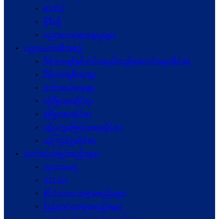
ဓာတ်ပုံ
ဗွီဒီယို
ပညာပေးဆွေးနွေးမှုများ
ပညာပေးအစီအစဉ်
ဒီမိုကရေစီနှင့်ဖက်ဒရယ်တည်ဆောက်ရေးဆိုင်ရာ
ဒီမိုကရေစီရေးရာ
ဖက်ဒရယ်ရေးရာ
လုံခြုံရေးဆိုင်ရာ
ဖွံဖြိုးရေးဆိုင်ရာ
ပဋိပက္ခ‌ဖြေရှင်းရေးဆိုင်ရာ
ယုံကြည်မှုဆိုင်ရာ
ဆက်စပ်အဖွဲ့အစည်းများ
ကုလသမဂ္ဂ
ASEAN
နိုင်ငံတကာအဖွဲ့အစည်းများ
ပြည်တွင်းအဖွဲ့အစည်းများ