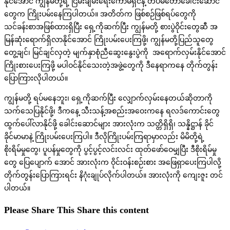
နိုင်အောင် ကျွန်မတို့ရဲ့ ငြိမ်းချမ်းရေးကော်မရှင်နဲ့ တပ်မတော်ခေါင်းဆောင်
တွေက ကြိုးပမ်းနေကြပါတယ်။ အတိတ်က ဖြစ်စဉ်ဖြစ်ရပ်တွေကို
သင်ခန်းစာအဖြစ်ထားရှိပြီး ရှေ့ကိုဆက်ပြီး ကျွန်မတို့ စားပွဲဝိုင်းတွေဆီ အ
မြန်ဆုံးရောက်ရှိလာနိုင်အောင် ကြိုးပမ်းပေးကြဖို့၊ ကျွန်မတို့ပြည်သူတွေ
တွေ့ချင်၊ မြင်ချင်လှတဲ့ မျက်နှာစုံညီဆွေးနွေးပွဲကို အရောက်လှမ်းနိုင်အောင်
ကြိုးစားပေးကြဖို့ မပါဝင်နိုင်သေးတဲ့အဖွဲ့တွေကို ဒီနေရာကနေ တိုက်တွန်း
ပြောကြားလိုပါတယ်။
ကျွန်မတို့ ရပ်မနေဘူး၊ ရှေ့ကိုဆက်ပြီး လျှောက်လှမ်းနေတယ်ဆိုတာကို
သက်သေပြနိုင်ဖို့၊ ဒီကနေ့ သီးသန့်အစည်းအဝေးကနေ ရလဒ်ကောင်းတွေ
ထွက်ပေါ်လာနိုင်ဖို့ ခေါင်းဆောင်များ အားလုံးက သတ္တိရှိရှိ၊ သန္နိဋ္ဌာန် ခိုင်
ခိုင်မာမာနဲ့ ကြိုးပမ်းပေးကြပါ။ ဒီလိုကြိုးပမ်းကြရာမှာလည်း မိမိတို့ရဲ့
စိုးရိမ်မှုတွေ၊ ပူပန်မှုတွေကို ပွင့်ပွင့်လင်းလင်း ထုတ်ဖော်ဝေမျှပြီး ဒီစိုးရိမ်မှု
တွေ ပြေပျောက် အောင် အားလုံးက ဝိုင်းဝန်းစဉ်းစား အဖြေရှာပေးကြပါလို့
တိုက်တွန်းပြောကြားရင်း နိဂုံးချုပ်လိုက်ပါတယ်။ အားလုံးကို ကျေးဇူး တင်
ပါတယ်။
Please Share This
Share this content