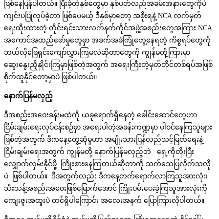
ဖြစ်နေပြန်ပါတယ်။ ပြီးခဲ့တဲ့နှစ်တွေမှာ နှစ်ပတ်လည်အခမ်းအနားတွေကိုပဲ
ကျင်းပပြုလုပ်ခဲ့တာ ဖြစ်ပေမယ့် ဒီနှစ်မှာတော့ အစိုးရနဲ့ NCA လက်မှတ်
ရေးထိုးထားတဲ့ တိုင်းရင်းသားလက်နက်ကိုင်အဖွဲ့အစည်းတွေအကြား NCA
အကောင်အထည်ဖော်မှုတွေမှာ အခက်အခဲကြုံတွေ့နေရတဲ့ ကိစ္စရပ်တွေကို
ဘယ်လိုဖြေရှင်းကျော်လွှားကြမလဲဆိုတာတွေကို ကျွန်မတို့ကြားမှာ
ဆွေးနွေးညှိနှိုင်းကြမှာဖြစ်တဲ့အတွက် အရေးကြီးတဲ့မှတ်တိုင်တစ်ရပ်အဖြစ်
စိုက်ထူနိုင်တော့မှာပဲ ဖြစ်ပါတယ်။
နောက်ပြန်မလှည့်
ဒီအစည်းအဝေးခန်းမထဲကို ယခုရောက်ရှိနေတဲ့ ခေါင်းဆောင်တွေဟာ
ငြိမ်းချမ်းရေးလုပ်ငန်းစဉ်မှာ အရေးပါတဲ့အခန်းကဏ္ဍမှာ ပါဝင်နေကြသူများ
ဖြစ်တဲ့အတွက် ဒီကနေ့တွေ့ဆုံမှုဟာ အမျိုးသားပြန်လည်သင့်မြတ်ရေးနဲ့
ငြိမ်းချမ်းရေးအတွက် ကျွန်မတို့ နောက်ပြန်မလှည့်ဘဲ ရှေ့ကိုတိုးပြီး
လျှောက်လှမ်းနိုင်ဖို့ ကြိုးစားနေကြတယ်ဆိုတာကို သက်သေပြလိုက်သလို
ပဲ ဖြစ်ပါတယ်။ ဒီအတွက်လည်း ဒီကနေ့တက်ရောက်လာကြသူအားလုံး၊
သီးသန့်အစည်းအဝေးဖြစ်မြောက်အောင် ကြိုးပမ်းပေးခဲ့ကြသူအားလုံးကို
ကျေးဇူးအထူးပဲ တင်ရှိပါကြောင်း အလေးအနက် ပြောကြားလိုပါတယ်။