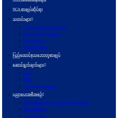
NCA စာချုပ်ဆိုင်ရာ
သတင်းများ
ငြိမ်းချမ်းရေးဆိုင်ရာ(ပြည်တွင်း)
ငြိမ်းချမ်းရေးဆိုင်ရာ(ပြည်ပ)
ပြည်တွင်းရေးရာ
နိုင်ငံတကာရေးရာ
ပြည်ထောင်စုသဘောတူစာချုပ်
ဆောင်ရွက်ချက်များ
ဓာတ်ပုံ
ဗွီဒီယို
ပညာပေးဆွေးနွေးမှုများ
ပညာပေးအစီအစဉ်
ဒီမိုကရေစီနှင့်ဖက်ဒရယ်တည်ဆောက်ရေးဆိုင်ရာ
ဒီမိုကရေစီရေးရာ
ဖက်ဒရယ်ရေးရာ