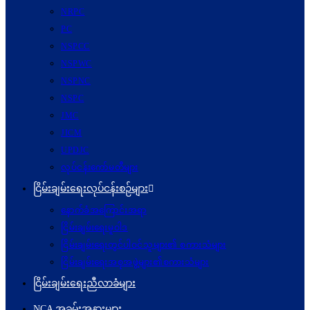
NRPC
PC
NSPCC
NSPWC
NSPNC
NSPC
JMC
JICM
UPDJC
လုပ်ငန်းကော်မတီများ
ငြိမ်းချမ်းရေးလုပ်ငန်းစဉ်များ
နောက်ခံအကြောင်းအရာ
ငြိမ်းချမ်းရေးမူဝါဒ
ငြိမ်းချမ်းရေးတွင်ပါဝင်သူများ၏ စကားသံများ
ငြိမ်းချမ်းရေးအစုအဖွဲ့များ၏စကားသံများ
ငြိမ်းချမ်းရေးညီလာခံများ
NCA အခမ်းအနားများ