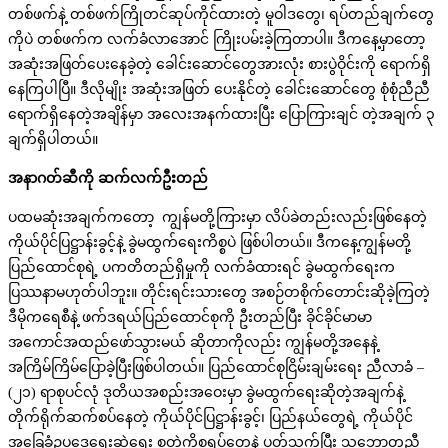
တစ်ဖက်နဲ့ တစ်ဖက်ကြိုတင်ဆုပ်ကိုင်ထားတဲ့ မူဝါဒတွေ၊ ရပ်တည်ချက်တွေ
ကိုပဲ တစ်ဖက်က လက်ခံလာအောင် ကြိုးပမ်းခဲ့ကြတာပါ။ ဒီကနေ့မှာတော့
အဆုံးအဖြတ်ပေးနေခဲ့တဲ့ ခေါင်းဆောင်တွေအားလုံး စားပွဲဝိုင်းကို ရောက်ရှိ
နေကြပါပြီ။ ဒီလိုမျိုး အဆုံးအဖြတ် ပေးနိုင်တဲ့ ခေါင်းဆောင်တွေ စုံစုံညီညီ
ရောက်ရှိနေတဲ့အချိန်မှာ အလေးအနက်ထားပြီး ပြောကြားချင် တဲ့အချက် ၃
ချက်ရှိပါတယ်။
အနာဂတ်ဆီကို
ဆက်လက်ဦးတည်
ပထမဆုံးအချက်ကတော့ ကျွန်မတို့ကြားမှာ လိပ်ခဲတည်းလည်းဖြစ်နေတဲ့
ကိုယ်ပိုင်ပြဋ္ဌာန်းခွင့်နဲ့ ခွဲမထွက်ရေးကိစ္စပဲ ဖြစ်ပါတယ်။ ဒီကနေ့ကျွန်မတို့
ပြည်ထောင်စုရဲ့ ပကတိတည်ရှိမှုကို လက်ခံထားရင် ခွဲမထွက်ရေးက
ပြဿနာမဟုတ်ပါဘူး။ တိုင်းရင်းသားတွေ အစဉ်တစိုက်တောင်းဆိုခဲ့ကြတဲ့
ဒီမိုကရေစီနဲ့ ဖက်ဒရယ်ပြည်ထောင်စုကို ဦးတည်ပြီး ခိုင်ခိုင်မာမာ
အကောင်အထည်ဖော်သွားမယ် ဆိုတာကိုလည်း ကျွန်မတို့အနေနဲ့
အကြိမ်ကြိမ်ပြောခဲ့ပြီးဖြစ်ပါတယ်။ ပြည်ထောင်စုငြိမ်းချမ်းရေး ညီလာခံ –
(၂၁) ရာစုပင်လုံ ဒုတိယအစည်းအဝေးမှာ ခွဲမထွက်ရေးဆိုတဲ့အချက်နဲ့
တိုက်ရိုက်ဆက်စပ်နေတဲ့ ကိုယ်ပိုင်ပြဋ္ဌာန်းခွင့်၊ ပြည်နယ်တွေရဲ့ ကိုယ်ပိုင်
အခြေခံဥပဒေရေးဆွဲရေး စတဲ့ကိစ္စရပ်တွေနဲ့ ပတ်သက်ပြီး သဘောတူညီ