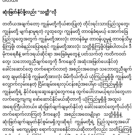
ပါတယ်။
ဆုံးဖြတ်နိုင်ဖို့လည်း
“
သတ္တိ
”
လို
တတိယအချက်တော့ ကျွန်မတို့ကိုယ်စားပြုတဲ့ တိုင်းရင်းသားပြည်သူတွေ၊
ကျွန်မတို့ မျက်နှာမူရတဲ့ လူထုတွေ၊ ကျွန်မတို့ တာဝန်ခံရမယ့် အောက်ခြေ
ပြည်သူတွေအတွက် ကျွန်မတို့အားလုံး တာဝန်ခံမှု၊ တာဝန်ယူမှုနဲ့ တာဝန်သိမှု
ရှိကြဖို့၊ တစ်နည်းပြောရရင် ကျွန်မတို့အားလုံး သတ္တိရှိကြဖို့ပဲဖြစ်ပါတယ်။ ဒီ
မိုကရေစီနဲ့ ဖက်ဒရယ်ဆိုင်ရာ အခြေခံမူတွေနဲ့ ပတ်သက်တဲ့ ကတိကဝတ်
တွေ၊ သဘောတူညီချက်တွေကို ဒီကနေ့လို အဆုံးအဖြတ်ပေးနိုင်တဲ့
ခေါင်းဆောင်တွေ တက်ရောက်လာတဲ့ အစည်းအဝေးမှာ သဘောတူညီချက်
တွေ ချမှတ်နိုင်ဖို့ ကျွန်မတို့အားလုံး မိမိကိုယ်ကိုယ် ယုံကြည်မှုရှိဖို့၊ ကျွန်မတို့
လျှောက်လှမ်းနေတဲ့ ငြိမ်းချမ်းရေးလုပ်ငန်းစဉ်အပေါ်မှာ ယုံကြည်မှုရှိဖို့၊
ကျွန်မတို့ရဲ့ နိုင်ငံရေးဆွေးနွေးပွဲတွေကနေ ထွက်ပေါ်လာမယ့်ရလဒ်တွေဟာ
လက်တွေ့ကျကျ ဖော်ဆောင်နိုင်မယ်ဆိုတာကို ယုံကြည်မှုရှိဖို့ အထူးပဲ
အရေးကြီးပါတယ်။ ဆုံးဖြတ်ချက်ချမှတ်နိုင်တဲ့ ခေါင်းဆောင်တွေကိုယ်တိုင်
တက်ရောက်လာကြတဲ့ ဒီကနေ့လို အစည်းအဝေးမျိုးမှာ သတ္တိရှိရှိနဲ့
ဆုံးဖြတ်ချက်ချမှတ်နိုင်စွမ်းမရှိဘူးဆိုရင် ကျွန်မတို့ရဲ့ ပြည်သူတွေအပေါ်
တာဝန် မကျေပွန်ရာ ရောက်သွားစေနိုင်တယ်ဆိုတာကိုလည်း သတိပြုကြဖို့