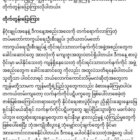
တိုက်တွန်းပြောကြားလိုပါတယ်။
တိုက်တွန်းပြောကြား
နိဂုံးချုပ်အနေနဲ့ ဒီကနေ့အစည်းအဝေးကို တက်ရောက်လာကြတဲ့
တပ်မတော်ကာကွယ်ရေးဦးစီးချုပ်၊ ဒုတိယတပ်မတော်
ကာကွယ်ရေးဦးစီးချုပ်နဲ့ တိုင်းရင်းသားလက်နက်ကိုင်အဖွဲ့အစည်းတွေက
ခေါင်းဆောင်တွေ အားလုံးကို ကျေးဇူးအထူးပဲတင်ရှိပါတယ်။ ဒီကနေ့ စားပွဲ
ဝိုင်းမှာ မပါနိုင်သေးတဲ့ ကျန်ရှိနေသေးတဲ့ တိုင်းရင်းသားလက်နက်ကိုင် အဖွဲ့
အစည်းတွေက ခေါင်းဆောင်တွေ ကိုလည်း အထူးပဲသတိရနေမိပါတယ်။
သူတို့သာ ပါဝင်လာရင် ဘယ်လောက်ကောင်းလိမ့်မလဲဆိုတဲ့အတွေးက
ကျွန်မတို့သာမက ကျွန်မတို့ရဲ့ပြည်သူတွေကလည်း ခံစားနေမိကြမှာပါပဲ။
တကယ်တမ်းကျတော့ လက်နက်ကိုင်ပဋိပက္ခတွေ ဖြစ်ပေါ်လာစေခဲ့တဲ့
ဇာစ်မြစ်အကြောင်းတရားတွေကို နိုင်ငံရေးစားပွဲဝိုင်းမှာ ညှိနှိုင်းဆွေးနွေးဖြေ
ရှင်းနိုင်မယ်ဆိုရင် လက်နက်ကိုင်ပဋိပက္ခတွေ ချုပ်ငြိမ်းသွားဖို့က မခက်ခဲလှ
ပါဘူး။ တွေ့ဆုံဆွေးနွေးမှုတွေဟာ ရင်းနှီးမှု၊ နားလည်မှုနဲ့ ယုံကြည်မှုတွေကို
ဖြစ်ပေါ်စေပြီး ဘုံအကျိုးစီးပွားနဲ့ ဘုံမျှော်လင့်ချက်တွေကို ခိုင်မာ
အားကောင်းလာစေနိုင်ပါတယ်။ ဒီကနေ့ မပါဝင်နိုင်သေးတဲ့အဖွဲ့တွေ ပါဝင်