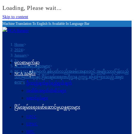
Loading, Please wait...
Skip to content
Machine Translation To English Is Available In Language Bar
Home
>
2024
>
January
>
3
>
မူလစာမျက်နှာ
NCAအခမ်းအနားများ
>
NCA (၄) နှစ်မြောက် နှစ်ပတ်လည်အခမ်းအနားတွင် အမျိုးသားပြန်လည်
NCA သမိုင်း
သင့်မြတ်ရေးနှင့် ငြိမ်းချမ်းရေးဗဟိုဌာန ဥက္ကဋ္ဌ ပြောကြားသည့် အမှာ
စကား
ဦးတည်ချက်နှင့်ရည်ရွယ်ချက်
အထိမ်းအမှတ်တံဆိပ်များ
ဆောင်ပုဒ်များ
ငြိမ်းချမ်းရေးဖော်‌ဆောင်မှုယန္တရားများ
UPCC
UPWC
MPC