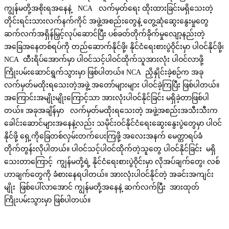
ကျွန်မတို့အစိုးရအနေနဲ့ NCA လက်မှတ်ရေး ထိုးထားခြင်းမရှိသေးတဲ့
တိုင်းရင်းသားလက်နက်ကိုင် အဖွဲ့အစည်းတွေနဲ့ တွေ့ဆုံဆွေးနွေးမှုတွေ
ဆက်လက်အရှိန်မြှင့်လုပ်ဆောင်ပြီး ပစ်ခတ်တိုက်ခိုက်မှုလျော့နည်းတဲ့
အခြေအနေတစ်ရပ်ကို တည်ဆောက်နိုင်ဖို့၊ နိုင်ငံရေးစားပွဲဝိုင်းမှာ ပါဝင်နိုင်ဖို့၊
NCA ထီးရိပ်အောက်မှာ ပါဝင်သင့်ပါဝင်ထိုက်သူအားလုံး ပါဝင်လာဖို့
ကြိုးပမ်းဆောင်ရွက်သွားမှာ ဖြစ်ပါတယ်။ NCA ညှိနှိုင်းခဲ့စဉ်က အခု
လက်မှတ်မထိုးရသေးတဲ့အဖွဲ့ အတော်များများ ပါဝင်ခဲ့ကြပြီး ဖြစ်ပါတယ်။
အကြောင်းအမျိုးမျိုးကြောင့်သာ အားလုံးပါဝင်နိုင်ခြင်း မရှိခဲ့တာဖြစ်ပါ
တယ်။ အခုအချိန်မှာ လက်မှတ်မထိုးရသေးတဲ့ အဖွဲ့အစည်းအသီးသီးက
ခေါင်းဆောင်များအနေနဲ့လည်း သမိုင်းဝင်နိုင်ငံရေးဆွေးနွေးပွဲတွေမှာ ပါဝင်
နိုင်ဖို့ ရှေ့ကိုခြေတစ်လှမ်းတက်ပေးကြဖို့ အလေးအနက် မေတ္တာရပ်ခံ
တိုက်တွန်းလိုပါတယ်။ ပါဝင်သင့်ပါဝင်ထိုက်တဲ့သူတွေ ပါဝင်နိုင်ခြင်း မရှိ
သေးတာကြောင့် ကျွန်မတို့ရဲ့ နိုင်ငံရေးစားပွဲဝိုင်းမှာ လိုအပ်ချက်တွေ၊ လစ်
ဟာချက်တွေကို ခံစားနေရပါတယ်။ အားလုံးပါဝင်နိုင်တဲ့ အခင်းအကျင်း
မျိုး ဖြစ်ပေါ်လာအောင် ကျွန်မတို့အနေနဲ့ ဆက်လက်ပြီး အားထုတ်
ကြိုးပမ်းသွားမှာ ဖြစ်ပါတယ်။