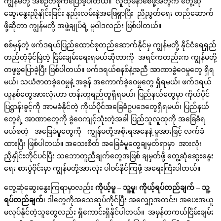
ကျွန်မတို့ အစဉ်တစိုက်ပြောခဲ့ပါတယ်။ လူထုမနာစေဖို့အတွက် တွေ့ဆုံ
ဆွေးနွေးညှိနှိုင်းခြင်း နည်းလမ်းနဲ့အဖြေရှာပြီး ညီညွတ်ရေး တည်ဆောက်
ဖို့ဆိုတာ ကျွန်မတို့ အဖွဲ့ချုပ်ရဲ့ မူဝါဒလည်း ဖြစ်ပါတယ်။
စစ်မှန်တဲ့ ဖက်ဒရယ်ပြည်ထောင်စုတည်ဆောက်နိုင်မှ ကျွန်မတို့ နိုင်ငံရေရှည်
တည်တံ့ခိုင်မြဲတဲ့ ငြိမ်းချမ်းရေးရမယ်ဆိုတာကို အရင်ကတည်းက ကျွန်မတို့
တဖွဖွပြောခဲ့ပြီး ဖြစ်ပါတယ်။ ဖက်ဒရယ်စနစ်နဲ့အညီ အာဏာခွဲဝေမှုတွေ ရှိရ
မယ်၊ သယံဇာတခွဲဝေမှုနဲ့ အခွန် အကောက်ခွဲဝေမှုတွေ ရှိရမယ်၊ ဖက်ဒရယ်
ယူနစ်တွေအားလုံးဟာ တန်းတူရည်တူရှိရမယ်၊ ပြည်နယ်တွေမှာ ကိုယ်ပိုင်
ပြဋ္ဌာန်းခွင့်ကို အာမခံနိုင်တဲ့ ကိုယ်ပိုင်အခြေခံဥပဒေတွေရှိရမယ်၊ ပြည်နယ်
တွေရဲ့ အာဏာတွေကို ခွဲဝေကျင့်သုံးတဲ့အခါ ပြည်သူလူထုကို အခြေခံရ
မယ်စတဲ့ အခြေခံမူတွေကို ကျွန်မတို့အစိုးရအနေနဲ့ မူအားဖြင့် လက်ခံ
ထားပြီး ဖြစ်ပါတယ်။ အသေးစိတ် အခြေခံမူတွေချမှတ်ရာမှာ အားလုံး
ညှိနှိုင်းတိုင်ပင်ပြီး သဘောတူညီချက်တွေအဖြစ် ချမှတ်ဖို့ တွေ့ဆုံဆွေးနွေး
ရေး စားပွဲဝိုင်းမှာ ကျွန်မတို့အားလုံး ပါဝင်နိုင်ကြဖို့ အရေးကြီးပါတယ်။
တွေ့ဆုံဆွေးနွေးကြရာမှာလည်း
ကိုယ့်မူ
–
သူ့မူ
၊
ကိုယ့်ရပ်တည်ချက်
–
သူ့
ရပ်တည်ချက်
၊ ဒါတွေကိုအသေဆုပ်ကိုင်ပြီး အလျှော့အတင်း၊ အပေးအယူ
မလုပ်နိုင်တဲ့သူတွေလည်း ရှိကောင်းရှိနိုင်ပါတယ်။ အမှန်တကယ်ငြိမ်းချမ်း