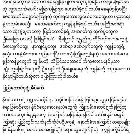
လုပ်ငန်းတွေ ဒေါ်လာဘီလီယံနဲ့ချီပြီး ပျက်စီးဆုံးရှုံးခဲ့ရပြီး တန်ဖိုးမဖြတ်နိုင်
တဲ့ လူ့အသက်ပေါင်း မြောက်မြားစွာ ပေးဆပ်ခဲ့ရပါတယ်။ နေရပ်စွန့်ခွာပြီး
စစ်ဘေးတိမ်းရှောင်ခဲ့ကြရတဲ့ တိုင်းရင်းသားလူငယ်လေးတွေဟာ ပညာရေး
နဲ့ အလှမ်းဝေးပြီး ခေတ်နောက်ကျ ကျန်ရစ်ခဲ့ရပါတယ်။ အကြီးမားဆုံး
သော ဆုံးရှုံးမှုကတော့ ပြည်ထောင်စုရဲ့ အနာဂတ်ကို တိုက်ပွဲတွေက
ခြိမ်းခြောက်သလို ဖြစ်ခြင်းပါပဲ။ ဒါ့ကြောင့် လူနည်းစု တိုင်းရင်းသားတွေရဲ့
ခံစားချက်တွေ၊ နာကျင်မှုတွေ၊ ဒဏ်ရာ ဒဏ်ချက်တွေကို ကျွန်မတို့ရဲ့
နှလုံးသားနဲ့ ခံစားနားလည်ပေးပြီး အားလုံးကြုံတွေ့ခဲ့ရတဲ့ အခက်အခဲတွေ၊
ရုန်းကန်မှုတွေကို ကျွန်မတို့ သိမြင်သဘောပေါက်ကုစားပေးနိုင်မှသာ
ပဋိပက္ခဖြေရှင်းရေးကို ဦးတည်တဲ့ငြိမ်းချမ်းရေးကို ကျွန်မတို့ တည်ဆောက်
နိုင်မှာဖြစ်တယ်ဆိုတာ ပြောကြားလိုပါတယ်။
ပြည်ထောင်စုရဲ့အိပ်မက်
နိုင်ငံတကာနဲ့ ကမ္ဘာလုံးဆိုင်ရာ သမိုင်းကြောင်းနဲ့ ဖြစ်စဉ်တွေမှာ ငြိမ်းချမ်း
ရေးဖြစ်စဉ်တွေ၊ နိုင်ငံရေးဆွေးနွေးပွဲတွေကို ကြိုးပမ်းဆောင်ရွက်ခဲ့ကြတဲ့
သာဓကတွေ၊ စံနမူနာတွေ အမြောက်အမြားရှိနေကြပါတယ်။ နှစ်အရှည်
ကြာဆုံး ပြည်တွင်းလက်နက်ကိုင်ပဋိပက္ခနဲ့ နောက်ခံအကြောင်း တရားမျိုး
စုံ၊ စိန်ခေါ်မှုနဲ့ အခက်အခဲအမျိုးမျိုး ရောထွေးလျက်ရှိတဲ့ ကျွန်မတို့နိုင်ငံရဲ့