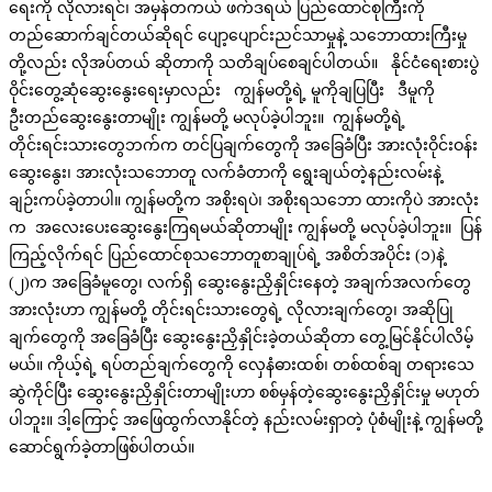
ရေးကို လိုလားရင်၊ အမှန်တကယ် ဖက်ဒရယ် ပြည်ထောင်စုကြီးကို
တည်ဆောက်ချင်တယ်ဆိုရင် ပျော့ပျောင်းညင်သာမှုနဲ့ သဘောထားကြီးမှု
တို့လည်း လိုအပ်တယ် ဆိုတာကို သတိချပ်စေချင်ပါတယ်။ နိုင်ငံရေးစားပွဲ
ဝိုင်းတွေ့ဆုံဆွေးနွေးရေးမှာလည်း ကျွန်မတို့ရဲ့ မူကိုချပြပြီး ဒီမူကို
ဦးတည်ဆွေးနွေးတာမျိုး ကျွန်မတို့ မလုပ်ခဲ့ပါဘူး။ ကျွန်မတို့ရဲ့
တိုင်းရင်းသားတွေဘက်က တင်ပြချက်တွေကို အခြေခံပြီး အားလုံးဝိုင်းဝန်း
ဆွေးနွေး၊ အားလုံးသဘောတူ လက်ခံတာကို ရွေးချယ်တဲ့နည်းလမ်းနဲ့
ချဉ်းကပ်ခဲ့တာပါ။ ကျွန်မတို့က အစိုးရပဲ၊ အစိုးရသဘော ထားကိုပဲ အားလုံး
က အလေးပေးဆွေးနွေးကြရမယ်ဆိုတာမျိုး ကျွန်မတို့ မလုပ်ခဲ့ပါဘူး။ ပြန်
ကြည့်လိုက်ရင် ပြည်ထောင်စုသဘောတူစာချုပ်ရဲ့ အစိတ်အပိုင်း (၁)နဲ့
(၂)က အခြေခံမူတွေ၊ လက်ရှိ ဆွေးနွေးညှိနှိုင်းနေတဲ့ အချက်အလက်တွေ
အားလုံးဟာ ကျွန်မတို့ တိုင်းရင်းသားတွေရဲ့ လိုလားချက်တွေ၊ အဆိုပြု
ချက်တွေကို အခြေခံပြီး ဆွေးနွေးညှိနှိုင်းခဲ့တယ်ဆိုတာ တွေ့မြင်နိုင်ပါလိမ့်
မယ်။ ကိုယ့်ရဲ့ ရပ်တည်ချက်တွေကို လှေနံဓားထစ်၊ တစ်ထစ်ချ တရားသေ
ဆွဲကိုင်ပြီး ဆွေးနွေးညှိနှိုင်းတာမျိုးဟာ စစ်မှန်တဲ့ဆွေးနွေးညှိနှိုင်းမှု မဟုတ်
ပါဘူး။ ဒါ့ကြောင့် အဖြေထွက်လာနိုင်တဲ့ နည်းလမ်းရှာတဲ့ ပုံစံမျိုးနဲ့ ကျွန်မတို့
ဆောင်ရွက်ခဲ့တာဖြစ်ပါတယ်။