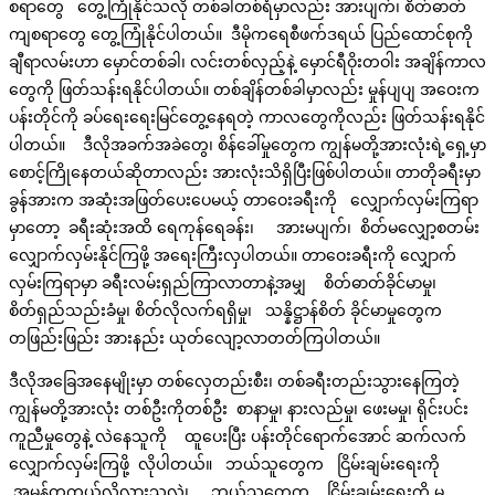
စရာတွေ တွေ့ကြုံနိုင်သလို တစ်ခါတစ်ရံမှာလည်း အားပျက်၊ စိတ်ဓာတ်
ကျစရာတွေ တွေ့ကြုံနိုင်ပါတယ်။ ဒီမိုကရေစီဖက်ဒရယ် ပြည်ထောင်စုကို
ချီရာလမ်းဟာ မှောင်တစ်ခါ၊ လင်းတစ်လှည့်နဲ့ မှောင်ရီဝိုးတဝါး အချိန်ကာလ
တွေကို ဖြတ်သန်းရနိုင်ပါတယ်။ တစ်ချိန်တစ်ခါမှာလည်း မှုန်ပျပျ အဝေးက
ပန်းတိုင်ကို ခပ်ရေးရေးမြင်တွေ့နေရတဲ့ ကာလတွေကိုလည်း ဖြတ်သန်းရနိုင်
ပါတယ်။ ဒီလိုအခက်အခဲတွေ၊ စိန်ခေါ်မှုတွေက ကျွန်မတို့အားလုံးရဲ့ရှေ့မှာ
စောင့်ကြိုနေတယ်ဆိုတာလည်း အားလုံးသိရှိပြီးဖြစ်ပါတယ်။ တာတိုခရီးမှာ
ခွန်အားက အဆုံးအဖြတ်ပေးပေမယ့် တာဝေးခရီးကို လျှောက်လှမ်းကြရာ
မှာတော့ ခရီးဆုံးအထိ ရေကုန်ရေခန်း၊ အားမပျက်၊ စိတ်မလျှော့စတမ်း
လျှောက်လှမ်းနိုင်ကြဖို့ အရေးကြီးလှပါတယ်။ တာဝေးခရီးကို လျှောက်
လှမ်းကြရာမှာ ခရီးလမ်းရှည်ကြာလာတာနဲ့အမျှ စိတ်ဓာတ်ခိုင်မာမှု၊
စိတ်ရှည်သည်းခံမှု၊ စိတ်လိုလက်ရရှိမှု၊ သန္နိဋ္ဌာန်စိတ် ခိုင်မာမှုတွေက
တဖြည်းဖြည်း အားနည်း ယုတ်လျော့လာတတ်ကြပါတယ်။
ဒီလိုအခြေအနေမျိုးမှာ တစ်လှေတည်းစီး၊ တစ်ခရီးတည်းသွားနေကြတဲ့
ကျွန်မတို့အားလုံး တစ်ဦးကိုတစ်ဦး စာနာမှု၊ နားလည်မှု၊ ဖေးမမှု၊ ရိုင်းပင်း
ကူညီမှုတွေနဲ့ လဲနေသူကို ထူပေးပြီး ပန်းတိုင်ရောက်အောင် ဆက်လက်
လျှောက်လှမ်းကြဖို့ လိုပါတယ်။ ဘယ်သူတွေက ငြိမ်းချမ်းရေးကို
အမှန်တကယ်လိုလားသလဲ၊ ဘယ်သူတွေက ငြိမ်းချမ်းရေးကို မ