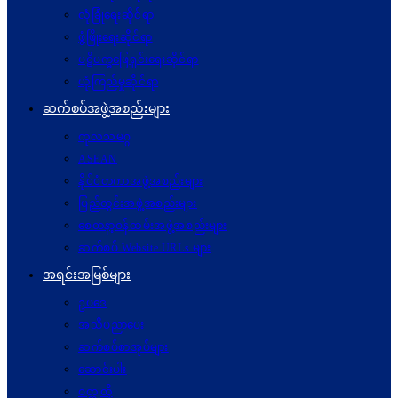
လုံခြုံရေးဆိုင်ရာ
ဖွံဖြိုးရေးဆိုင်ရာ
ပဋိပက္ခ‌ဖြေရှင်းရေးဆိုင်ရာ
ယုံကြည်မှုဆိုင်ရာ
ဆက်စပ်အဖွဲ့အစည်းများ
ကုလသမဂ္ဂ
ASEAN
နိုင်ငံတကာအဖွဲ့အစည်းများ
ပြည်တွင်းအဖွဲ့အစည်းများ
စေတနာ့ဝန်ထမ်းအဖွဲ့အစည်းများ
ဆက်စပ် Website URLs များ
အရင်းအမြစ်များ
ဥပဒေ
အသိပညာပေး
ဆက်စပ်စာအုပ်များ
ဆောင်းပါး
ဝတ္ထုတို