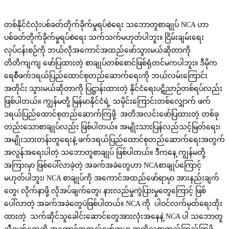
တစ်နိုင်ငံလုံးပစ်ခတ်တိုက်ခိုက်မှုရပ်စဲရေး သဘောတူစာချုပ် NCA ဟာ
ပစ်ခတ်တိုက်ခိုက်မှုရပ်စဲရေး သက်သက်မဟုတ်ပါဘူး။ ငြိမ်းချမ်းရေး
လုပ်ငန်းစဉ်ကို ဘယ်လိုအကောင်အထည်ဖော်သွားမယ်ဆိုတာကို
တိတိကျကျ ဖော်ပြထားတဲ့ စာချုပ်တစ်စောင်ဖြစ်ရုံတင်မကပါဘူး။ ဒီမိုက
ရေစီဖက်ဒရယ်ပြည်ထောင်စုတည်ဆောက်ရေးကို ဘယ်လမ်းကြောင်း
အတိုင်း သွားမယ်ဆိုတာကို ပြဋ္ဌာန်းထားတဲ့ နိုင်ငံရေးပဋိညာဉ်တစ်ရပ်လည်း
ဖြစ်ပါတယ်။ ကျွန်မတို့ မြန်မာနိုင်ငံရဲ့ သမိုင်းကြောင်းတစ်လျှောက် ဖက်
ဒရယ်ပြည်ထောင်စုတည်ဆောက်ကြဖို့ အတိအလင်းဖော်ပြထားတဲ့ တစ်ခု
တည်းသောစာချုပ်လည်း ဖြစ်ပါတယ်။ အမျိုးသားပြန်လည်သင့်မြတ်ရေး၊
အမျိုးသားတန်းတူရေးနဲ့ ဖက်ဒရယ်ပြည်ထောင်စုတည်ဆောက်ရေးအတွက်
အလွန်အရေးပါတဲ့ သဘောတူစာချုပ် ဖြစ်ပါတယ်။ ဒီကနေ့ ကျွန်မတို့
အကြားမှာ ဖြစ်ပေါ်လာခဲ့တဲ့ အခက်အခဲတွေဟာ NCAစာချုပ်ကြောင့်
မဟုတ်ပါဘူး၊ NCA စာချုပ်ကို အကောင်အထည်ဖော်ရာမှာ အားနည်းချက်
တွေ၊ လိုက်နာဖို့ လိုအပ်ချက်တွေ၊ နားလည်မှုကွဲပြားမှုတွေကြောင့် ဖြစ်
ပေါ်လာတဲ့ အခက်အခဲတွေပဲဖြစ်ပါတယ်။ NCA ကို ပါဝင်လက်မှတ်ရေးထိုး
ထားတဲ့ သက်ဆိုင်သူခေါင်းဆောင်တွေအားလုံးအနေနဲ့ NCA ပါ သဘောတူ