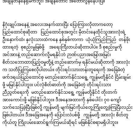
အချိန်တန်နေရုံမကဘူး၊ အချိန်တောင် အတော်လွန်နေပါပြီ။
နိဂုံးချုပ်အနေနဲ့ အလေးအနက်ထားပြီး ပြောကြားလိုတာကတော့
ပြည်ထောင်စုဆိုတာ ပြည်ထောင်စုအတွင်း မှီတင်းနေထိုင်သူအားလုံးရဲ့
ဦးနှောက်ထဲ၊ နှလုံးသားထဲကနေ နှစ်နှစ်ကာကာ ယုံယုံကြည်ကြည် တန်ဖိုး
ထားရတဲ့ စုစည်းမှုဖြစ်ဖို့ အရေးကြီးတယ်ဆိုတာပါပဲ။ ဒီ စုစည်းမှုကို
အင်အားနဲ့ တည်ဆောက်လို့မရနိုင်ဘဲ ဉာဏ်ပညာအမြော်အမြင်၊
စိတ်သဘောထားပြည့်ဝမှုတို့နဲ့ တည်ဆောက်မှ ရနိုင်မယ်ဆိုတာကို အားလုံး
က သတိပြုကြစေလိုပါတယ်။ တိုင်းရင်းသားတန်းတူရေးကို အခြေခံတဲ့
ဖက်ဒရယ်ပြည်ထောင်စု မတည်ဆောက်နိုင်သရွေ့ ကျွန်မတို့နိုင်ငံ ငြိမ်းချမ်း
ဖို့ မမြင်နိုင်ပါဘူး။ ပင်လုံစိတ်ဓာတ်ကို အခြေခံတဲ့ တိုင်းရင်းသား
ညီညွတ်ရေးကို မတည်ဆောက်နိုင်သရွေ့ ကျွန်မတို့နိုင်ငံ တိုးတက်
အားကောင်းဖို့ မဖြစ်နိုင်ပါဘူး။ ဒီအနေအထားကို နှစ်ပေါင်း ၇၀ ကျော်
သက်သေပြခဲ့ပြီးဖြစ်လို့ ကျွန်မတို့ မျက်မြင်ကိုယ်တွေ့ကြုံတွေ့ခဲ့ကြပြီးလည်း
ဖြစ်ပါတယ်။ ဒီအခြေအနေကို ပြောင်းလဲပစ်ဖို့ ကျွန်မတို့ အားလုံး စိတ်တူ
ကိုယ်တူ ကြိုးပမ်းဆောင်ရွက်ကြမယ်ဆိုရင် မဖြစ်နိုင်စရာမရှိပါဘူး။