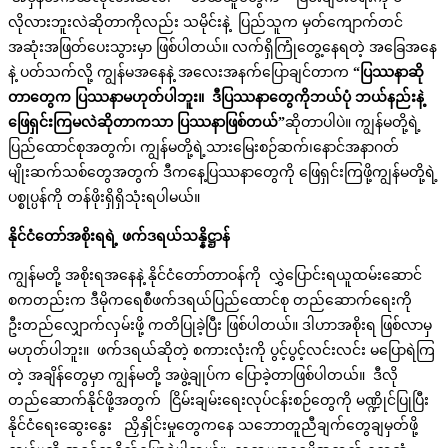
လိုလားဘူးလဲဆိုတာကိုလည်း သမိုင်းနဲ့ ပြည်သူက မှတ်ကျောက်တင်
အဆုံးအဖြတ်ပေးသွားမှာ ဖြစ်ပါတယ်။ လက်ရှိကြုံတွေ့နေရတဲ့ အခြေအနေ
နဲ့ ပတ်သက်လို့ ကျွန်မအနေနဲ့ အလေးအနက်ပြောချင်တာက
“ပြဿနာဆို
တာတွေက ပြဿနာမဟုတ်ပါဘူး။ ဒီပြဿနာတွေကိုဘယ်ပုံ ဘယ်နည်းနဲ့
ဖြေရှင်းကြမလဲဆိုတာကသာ ပြဿနာဖြစ်တယ်”
ဆိုတာပါပဲ။ ကျွန်မတို့ရဲ့
ပြည်ထောင်စုအတွက်၊ ကျွန်မတို့ရဲ့သားမြေးစဉ်ဆက်၊နောင်အနာဂတ်
မျိုးဆက်သစ်တွေအတွက် ဒီကနေ့ပြဿနာတွေကို ဖြေရှင်းကြဖို့ကျွန်မတို့ရဲ့
ပစ္စုပ္ပန်ကို တန်ဖိုးရှိရှိသုံးရပါမယ်။
နိုင်ငံတော်အစိုးရရဲ့
ဖက်ဒရယ်သန္နိဋ္ဌာန်
ကျွန်မတို့ အစိုးရအနေနဲ့ နိုင်ငံတော်တာဝန်ကို လွှဲပြောင်းရယူထမ်းဆောင်
စကတည်းက ဒီမိုကရေစီဖက်ဒရယ်ပြည်ထောင်စု တည်ဆောက်ရေးကို
ဦးတည်လျှောက်လှမ်းဖို့ ကတိပြုခဲ့ပြီး ဖြစ်ပါတယ်။ ဒါဟာအစိုးရ ဖြစ်လာမှ
မဟုတ်ပါဘူး။ ဖက်ဒရယ်ဆိုတဲ့ စကားလုံးကို ပွင့်ပွင့်လင်းလင်း မပြောရဲကြ
တဲ့ အချိန်တွေမှာ ကျွန်မတို့ အဖွဲ့ချုပ်က ပြောခဲ့တာဖြစ်ပါတယ်။ ဒီလို
တည်ဆောက်နိုင်ဖို့အတွက် ငြိမ်းချမ်းရေးလုပ်ငန်းစဉ်တွေကို မဏ္ဍိုင်ပြုပြီး
နိုင်ငံရေးဆွေးနွေး ညှိနှိုင်းမှုတွေကနေ သဘောတူညီချက်တွေချမှတ်ဖို့