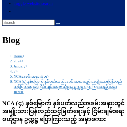
Toggle website search
Blog
Home
>
2024
>
January
>
3
>
NCAအခမ်းအနားများ
>
NCA (၄) နှစ်မြောက် နှစ်ပတ်လည်အခမ်းအနားတွင် အမျိုးသားပြန်လည်
သင့်မြတ်ရေးနှင့် ငြိမ်းချမ်းရေးဗဟိုဌာန ဥက္ကဋ္ဌ ပြောကြားသည့် အမှာ
စကား
NCA (၄) နှစ်မြောက် နှစ်ပတ်လည်အခမ်းအနားတွင်
အမျိုးသားပြန်လည်သင့်မြတ်ရေးနှင့် ငြိမ်းချမ်းရေး
ဗဟိုဌာန ဥက္ကဋ္ဌ ပြောကြားသည့် အမှာစကား