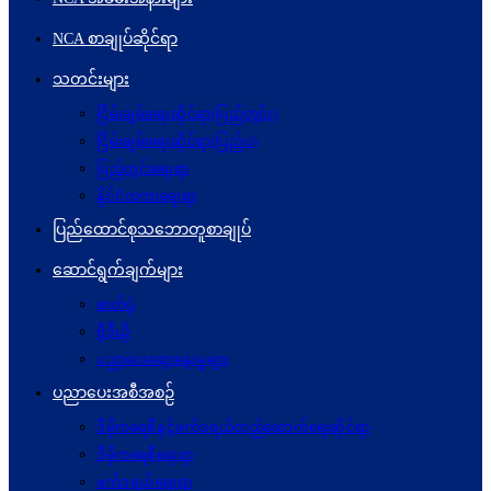
NCA စာချုပ်ဆိုင်ရာ
သတင်းများ
ငြိမ်းချမ်းရေးဆိုင်ရာ(ပြည်တွင်း)
ငြိမ်းချမ်းရေးဆိုင်ရာ(ပြည်ပ)
ပြည်တွင်းရေးရာ
နိုင်ငံတကာရေးရာ
ပြည်ထောင်စုသဘောတူစာချုပ်
ဆောင်ရွက်ချက်များ
ဓာတ်ပုံ
ဗွီဒီယို
ပညာပေးဆွေးနွေးမှုများ
ပညာပေးအစီအစဉ်
ဒီမိုကရေစီနှင့်ဖက်ဒရယ်တည်ဆောက်ရေးဆိုင်ရာ
ဒီမိုကရေစီရေးရာ
ဖက်ဒရယ်ရေးရာ