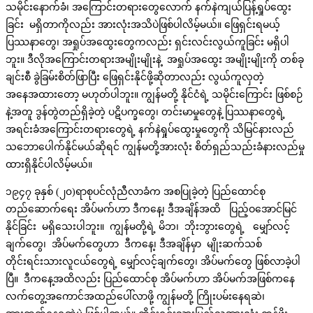
သမိုင်းနောက်ခံ၊ အကြောင်းတရားတွေလောက် နက်နဲကျယ်ပြန့်ရှုပ်ထွေး
ခြင်း မရှိတာကိုလည်း အားလုံးအသိပဲဖြစ်ပါလိမ့်မယ်။ ဖြေရှင်းရမယ့်
ပြဿနာတွေ၊ အရှုပ်အထွေးတွေကလည်း ရှင်းလင်းလွယ်ကူခြင်း မရှိပါ
ဘူး။ ဒီလိုအကြောင်းတရားအမျိုးမျိုးနဲ့ အရှုပ်အထွေး အမျိုးမျိုးကို တစ်ခု
ချင်းစီ ခွဲခြမ်းစိတ်ဖြာပြီး ဖြေရှင်းနိုင်ဖို့ဆိုတာလည်း လွယ်ကူလှတဲ့
အနေအထားတော့ မဟုတ်ပါဘူး။ ကျွန်မတို့ နိုင်ငံရဲ့ သမိုင်းကြောင်း ဖြစ်စဉ်
နဲ့အတူ ဒွန်တွဲတည်ရှိခဲ့တဲ့ ပဋိပက္ခတွေ၊ တင်းမာမှုတွေနဲ့ ပြဿနာတွေရဲ့
အရင်းခံအကြောင်းတရားတွေရဲ့ နက်နဲရှုပ်ထွေးမှုတွေကို သိမြင်နားလည်
သဘောပေါက်နိုင်မယ်ဆိုရင် ကျွန်မတို့အားလုံး စိတ်ရှည်သည်းခံနားလည်မှု
ထားရှိနိုင်ပါလိမ့်မယ်။
၁၉၄၇ ခုနှစ် (၂၀)ရာစုပင်လုံညီလာခံက အစပြုခဲ့တဲ့ ပြည်ထောင်စု
တည်ဆောက်ရေး အိပ်မက်ဟာ ဒီကနေ့၊ ဒီအချိန်အထိ ပြည့်ဝအောင်မြင်
နိုင်ခြင်း မရှိသေးပါဘူး။ ကျွန်မတို့ရဲ့ မိဘ၊ ဘိုးဘွားတွေရဲ့ မျှော်လင့်
ချက်တွေ၊ အိပ်မက်တွေဟာ ဒီကနေ့၊ ဒီအချိန်မှာ မျိုးဆက်သစ်
တိုင်းရင်းသားလူငယ်တွေရဲ့ မျှော်လင့်ချက်တွေ၊ အိပ်မက်တွေ ဖြစ်လာခဲ့ပါ
ပြီ။ ဒီကနေ့အထိလည်း ပြည်ထောင်စု အိပ်မက်ဟာ အိပ်မက်အဖြစ်ကနေ
လက်တွေ့အကောင်အထည်ပေါ်လာဖို့ ကျွန်မတို့ ကြိုးပမ်းနေရဆဲ၊