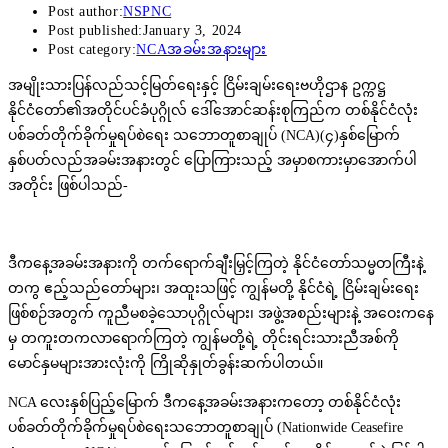
Post author:
NSPNC
Post published:
January 3, 2024
Post category:
NCAအခမ်းအနားများ
အမျိုးသားပြန်လည်သင့်မြတ်ရေးနှင့် ငြိမ်းချမ်းရေးဗဟိုဌာန ဥက္ကဋ္ဌ
နိုင်ငံတော်၏အတိုင်ပင်ခံပုဂ္ဂိုလ် ဒေါ်အောင်ဆန်းစုကြည်က တစ်နိုင်ငံလုံး
ပစ်ခတ်တိုက်ခိုက်မှုရပ်စဲရေး သဘောတူစာချုပ် (NCA)(၄)နှစ်မြောက်
နှစ်ပတ်လည်အခမ်းအနားတွင် ပြောကြားသည့် အမှာစကားမှာအောက်ပါ
အတိုင်း ဖြစ်ပါသည်-
ဒီကနေ့အခမ်းအနားကို တက်ရောက်ချီးမြှင့်ကြတဲ့ နိုင်ငံတော်သမ္မတကြီးနဲ့
တကွ ဧည့်သည်တော်များ၊ အထူးသဖြင့် ကျွန်မတို့ နိုင်ငံရဲ့ ငြိမ်းချမ်းရေး
ဖြစ်စဉ်အတွက် ကူညီမစခဲ့သောပုဂ္ဂိုလ်များ၊ အဖွဲ့အစည်းများနဲ့ အဝေးကနေ
မှ တကူးတကလာရောက်ကြတဲ့ ကျွန်မတို့ရဲ့ တိုင်းရင်းသားညီအစ်ကို
မောင်နှမများအားလုံးကို ကြိုဆိုနှုတ်ခွန်းဆက်ပါတယ်။
NCA လေးနှစ်ပြည့်မြောက် ဒီကနေ့အခမ်းအနားကတော့ တစ်နိုင်ငံလုံး
ပစ်ခတ်တိုက်ခိုက်မှုရပ်စဲရေးသဘောတူစာချုပ် (Nationwide Ceasefire