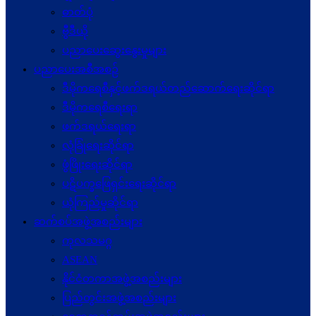
ဓာတ်ပုံ
ဗွီဒီယို
ပညာပေးဆွေးနွေးမှုများ
ပညာပေးအစီအစဉ်
ဒီမိုကရေစီနှင့်ဖက်ဒရယ်တည်ဆောက်ရေးဆိုင်ရာ
ဒီမိုကရေစီရေးရာ
ဖက်ဒရယ်ရေးရာ
လုံခြုံရေးဆိုင်ရာ
ဖွံဖြိုးရေးဆိုင်ရာ
ပဋိပက္ခ‌ဖြေရှင်းရေးဆိုင်ရာ
ယုံကြည်မှုဆိုင်ရာ
ဆက်စပ်အဖွဲ့အစည်းများ
ကုလသမဂ္ဂ
ASEAN
နိုင်ငံတကာအဖွဲ့အစည်းများ
ပြည်တွင်းအဖွဲ့အစည်းများ