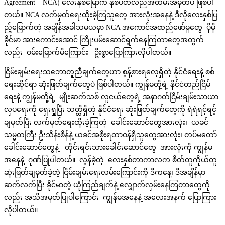
Agreement – NCA) လေးနှစ်မြောက် နှစ်ပတ်လည်အထိမ်းအမှတ်ပဲ ဖြစ်ပါ
တယ်။ NCA လက်မှတ်ရေးထိုးခဲ့ကြသူတွေ အားလုံးအနေနဲ့ ဒီလိုလေးနှစ်ပြ
ည့်မြောက်တဲ့ အချိန်အခါသမယမှာ NCA အကောင်အထည်ဖော်မှုတွေ ပိုမို
ခိုင်မာ အားကောင်းအောင် ကြိုးပမ်းဆောင်ရွက်နေကြတာတွေအတွက်
လည်း ဝမ်းမြောက်မိကြောင်း ဦးစွာပြောကြားလိုပါတယ်။
ငြိမ်းချမ်းရေးသဘောတူညီချက်တွေဟာ စွန့်စားရလေ့ရှိတဲ့ နိုင်ငံရေးနဲ့ စစ်
ရေးဆိုင်ရာ ဆုံးဖြတ်ချက်တွေပဲ ဖြစ်ပါတယ်။ ကျွန်မတို့ရဲ့ နိုင်ငံတည်ငြိမ်
ရေးနဲ့ ကျွန်မတို့ရဲ့ မျိုးဆက်သစ် လူငယ်တွေရဲ့ အနာဂတ်ငြိမ်းချမ်းသာယာ
လှပရေးကို ရှေးရှုပြီး သတ္တိရှိတဲ့ နိုင်ငံရေး ဆုံးဖြတ်ချက်တွေကို ရဲရဲရင့်ရင့်
ချမှတ်ပြီး လက်မှတ်ရေးထိုးခဲ့ကြတဲ့ ခေါင်းဆောင်တွေအားလုံး၊ ယခင်
သမ္မတကြီး ဦးသိန်းစိန်နဲ့ ယခင်အစိုးရတာဝန်ရှိသူတွေအားလုံး၊ တပ်မတော်
ခေါင်းဆောင်တွေနဲ့ တိုင်းရင်းသားခေါင်းဆောင်တွေ အားလုံးကို ကျွန်မ
အနေနဲ့ ဂုဏ်ပြုပါတယ်။ လွန်ခဲ့တဲ့ လေးနှစ်တာကာလက စိတ်တူကိုယ်တူ
ဆုံးဖြတ်ချမှတ်ခဲ့တဲ့ ငြိမ်းချမ်းရေးလမ်းကြောင်းကို ဒီကနေ့၊ ဒီအချိန်မှာ
ဆက်လက်ပြီး ခိုင်မာတဲ့ ယုံကြည်ချက်နဲ့ လျှောက်လှမ်းနေကြတာတွေကို
လည်း အသိအမှတ်ပြုပါကြောင်း ကျွန်မအနေနဲ့ အလေးအနက် ပြောကြား
လိုပါတယ်။