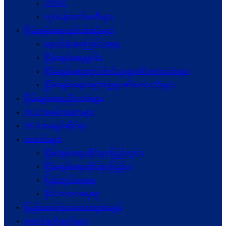
UPDJC
လုပ်ငန်းကော်မတီများ
ငြိမ်းချမ်းရေးလုပ်ငန်းစဉ်များ
နောက်ခံအကြောင်းအရာ
ငြိမ်းချမ်းရေးမူဝါဒ
ငြိမ်းချမ်းရေးတွင်ပါဝင်သူများ၏ စကားသံများ
ငြိမ်းချမ်းရေးအစုအဖွဲ့များ၏စကားသံများ
ငြိမ်းချမ်းရေးညီလာခံများ
NCA အခမ်းအနားများ
NCA စာချုပ်ဆိုင်ရာ
သတင်းများ
ငြိမ်းချမ်းရေးဆိုင်ရာ(ပြည်တွင်း)
ငြိမ်းချမ်းရေးဆိုင်ရာ(ပြည်ပ)
ပြည်တွင်းရေးရာ
နိုင်ငံတကာရေးရာ
ပြည်ထောင်စုသဘောတူစာချုပ်
ဆောင်ရွက်ချက်များ