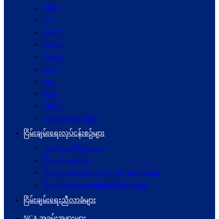
NRPC
PC
NSPCC
NSPWC
NSPNC
NSPC
JMC
JICM
UPDJC
လုပ်ငန်းကော်မတီများ
ငြိမ်းချမ်းရေးလုပ်ငန်းစဉ်များ
နောက်ခံအကြောင်းအရာ
ငြိမ်းချမ်းရေးမူဝါဒ
ငြိမ်းချမ်းရေးတွင်ပါဝင်သူများ၏ စကားသံများ
ငြိမ်းချမ်းရေးအစုအဖွဲ့များ၏စကားသံများ
ငြိမ်းချမ်းရေးညီလာခံများ
NCA အခမ်းအနားများ