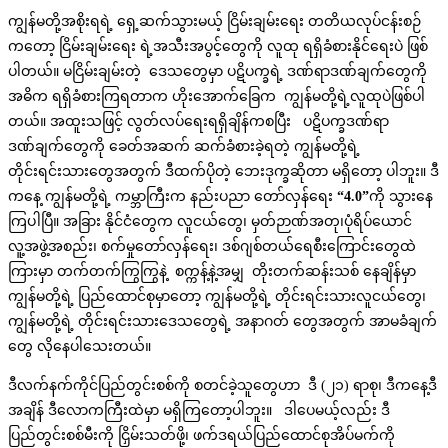
ကျွန်မတို့အစိုးရရဲ့ ရှေ့ဆက်သွားမယ့် ငြိမ်းချမ်းရေး တတိယလုပ်ငန်းစဉ်
ကတော့ ငြိမ်းချမ်းရေး ရဲ့အသီးအပွင့်တွေကို လူထု ရရှိခံစားနိုင်ရေးပဲ ဖြစ်
ပါတယ်။ မငြိမ်းချမ်းတဲ့ ဒေသတွေမှာ ပဋိပက္ခရဲ့ ဒဏ်ရာဒဏ်ချက်တွေကို
အဓိက ရရှိခံစားကြရတာက ဟိုးအောက်ခြေက ကျွန်မတို့ရဲ့လူထုပဲဖြစ်ပါ
တယ်။ အထူးသဖြင့် လွတ်လပ်ရေးရရှိချိန်ကစပြီး ပဋိပက္ခဒဏ်ရာ
ဒဏ်ချက်တွေကို ခေတ်အဆက် ဆက်ခံစားခဲ့ရတဲ့ ကျွန်မတို့ရဲ့
တိုင်းရင်းသားတွေအတွက် ဒီထက်ပိုတဲ့ ဘေးဒုက္ခဆိုတာ မရှိတော့ ပါဘူး။ ဒီ
ကနေ့ ကျွန်မတို့ရဲ့ ကမ္ဘာကြီးက နည်းပညာ တော်လှန်ရေး
“4.0”
ကို သွားနေ
ကြပါပြီ။ အခြား နိုင်ငံတွေက လူငယ်တွေ၊ မှတ်ဉာဏ်အတု၊ပုံရိပ်ယောင်
လူ့အဖွဲ့အစည်း၊ စက်မှုတော်လှန်ရေး၊ ဒစ်ဂျစ်တယ်ရေစီးကြောင်းတွေထဲ
ကြားမှာ တက်တက်ကြွကြွနဲ့ စက္ကန့်နဲ့အမျှ တိုးတက်ဆန်းသစ် နေချိန်မှာ
ကျွန်မတို့ရဲ့ ပြည်ထောင်စုမှာတော့ ကျွန်မတို့ရဲ့ တိုင်းရင်းသားလူငယ်တွေ၊
ကျွန်မတို့ရဲ့ တိုင်းရင်းသားဒေသတွေရဲ့ အနာဂတ် တွေအတွက် အာမခံချက်
တွေ လိုနေပါသေးတယ်။
ဒီလက်နက်ကိုင်ပြည်တွင်းစစ်ကို စတင်ခဲ့သူတွေဟာ ဒီ (၂၁) ရာစု၊ ဒီကနေ့ဒီ
အချိန် ဒီလောကကြီးထဲမှာ မရှိကြတော့ပါဘူး။ ဒါပေမယ့်လည်း ဒီ
ပြည်တွင်းစစ်မီးကို ငြှိမ်းသတ်ဖို့၊ ဖက်ဒရယ်ပြည်ထောင်စုအိပ်မက်ကို