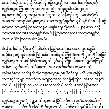
ဆောင်မယ့် အဆင့်လိုက်လုပ်ငန်းစဉ်တွေ၊ ဦးစားပေးအစီအစဉ်တွေကို
ကျွန်မတို့အကြားမှာ ဘုံသဘောတူ ညီချက်ရယူပါမယ်။ ၂၀၂၀
ရွေးကောက်ပွဲတွေအလွန် အဆင့်လိုက် လုပ်ငန်းစဉ်တွေ၊ အဆင့်လိုက်
အကောင်အထည်ဖော်မှုတွေကို သဘောတူညီချက်ရယူပြီးရင် ဒီလုပ်ငန်းစဉ်
တွေဟာ လာမယ့်ပြည်ထောင်စုငြိမ်းချမ်းရေးညီလာခံ – (၂၁) ရာစုပင်လုံ
စတုတ္ထအစည်းအဝေးမှာချုပ်ဆိုမယ့် ပြည်ထောင်စုသဘောတူစာချုပ်ရဲ့
တတိယပိုင်း ဖြစ်လာပါလိမ့်မယ်။
ဒီလို အစိတ်အပိုင်း ၃ ပိုင်းပါဝင်တဲ့ ပြည်ထောင်စုသဘောတူစာချုပ်၊
အပိုင်း(၃)ကို ရရှိအောင် ကြိုးပမ်းဆောင်ရွက်ကြဖို့ဆိုတာကို မှတ်တိုင်အဖြစ်
ကျွန်မတို့ သတ်မှတ်နိုင်ခဲ့တဲ့အတွက် ဝိုင်းဝန်းကြိုးပမ်းဆောင်ရွက်ခဲ့ကြတဲ့
အစိုးရ၊ လွှတ်တော်၊ တပ်မတော်၊ NCA လက်မှတ်ရေးထိုးထားတဲ့
တိုင်းရင်းသားလက်နက်ကိုင်အဖွဲ့အစည်းများ၊ နိုင်ငံရေးပါတီများ၊ အခြား
သက်ဆိုင်သူများအားလုံးကို ကျေးဇူးအထူးတင်ရှိကြောင်း အလေးအနက်
ထားပြီး ပြောကြားလိုပါတယ်။ ဆက်လက်ပြီးလည်း အောင်မြင်အောင်
ကြိုးပမ်းဆောင်ရွက်ပေးကြဖို့လည်း တိုက်တွန်းပြောကြားလိုပါတယ်။
ကျွန်မတို့ အစိုးရရဲ့ ရှေ့ဆက်သွားမယ့် ငြိမ်းချမ်းရေး ဒုတိယလုပ်ငန်းစဉ်
ကတော့ ပါဝင်သင့် ပါဝင်ထိုက်သူအားလုံး ပါဝင်လာရေးပဲဖြစ်ပါတယ်။