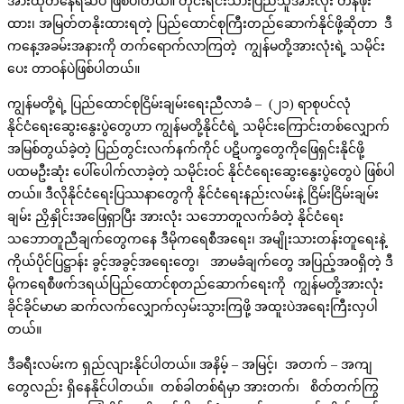
အားထုတ်နေရဆဲပဲ ဖြစ်ပါတယ်။ တိုင်းရင်းသားပြည်သူအားလုံး တန်ဖိုး
ထား၊ အမြတ်တနိုးထားရတဲ့ ပြည်ထောင်စုကြီးတည်ဆောက်နိုင်ဖို့ဆိုတာ ဒီ
ကနေ့အခမ်းအနားကို တက်ရောက်လာကြတဲ့ ကျွန်မတို့အားလုံးရဲ့ သမိုင်း
ပေး တာဝန်ပဲဖြစ်ပါတယ်။
ကျွန်မတို့ရဲ့ ပြည်ထောင်စုငြိမ်းချမ်းရေးညီလာခံ – (၂၁) ရာစုပင်လုံ
နိုင်ငံရေးဆွေးနွေးပွဲတွေဟာ ကျွန်မတို့နိုင်ငံရဲ့ သမိုင်းကြောင်းတစ်လျှောက်
အမြစ်တွယ်ခဲ့တဲ့ ပြည်တွင်းလက်နက်ကိုင် ပဋိပက္ခတွေကိုဖြေရှင်းနိုင်ဖို့
ပထမဦးဆုံး ပေါ်ပေါက်လာခဲ့တဲ့ သမိုင်းဝင် နိုင်ငံရေးဆွေးနွေးပွဲတွေပဲ ဖြစ်ပါ
တယ်။ ဒီလိုနိုင်ငံရေးပြဿနာတွေကို နိုင်ငံရေးနည်းလမ်းနဲ့ ငြိမ်းငြိမ်းချမ်း
ချမ်း ညှိနှိုင်းအဖြေရှာပြီး အားလုံး သဘောတူလက်ခံတဲ့ နိုင်ငံရေး
သဘောတူညီချက်တွေကနေ ဒီမိုကရေစီအရေး၊ အမျိုးသားတန်းတူရေးနဲ့
ကိုယ်ပိုင်ပြဋ္ဌာန်း ခွင့်အခွင့်အရေးတွေ၊ အာမခံချက်တွေ အပြည့်အဝရှိတဲ့ ဒီ
မိုကရေစီဖက်ဒရယ်ပြည်ထောင်စုတည်ဆောက်ရေးကို ကျွန်မတို့အားလုံး
ခိုင်ခိုင်မာမာ ဆက်လက်လျှောက်လှမ်းသွားကြဖို့ အထူးပဲအရေးကြီးလှပါ
တယ်။
ဒီခရီးလမ်းက ရှည်လျားနိုင်ပါတယ်။ အနိမ့် – အမြင့်၊ အတက် – အကျ
တွေလည်း ရှိနေနိုင်ပါတယ်။ တစ်ခါတစ်ရံမှာ အားတက်၊ စိတ်တက်ကြွ