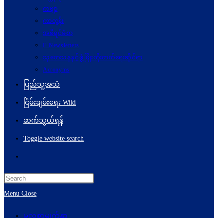
ကဗျာ
ကာတွန်း
အစီရင်ခံစာ
E-Newsletters
သုတေသနနှင့်ဖွံ့ဖြိုးတိုးတက်ရေးဆိုင်ရာ
Acronyms
ပြည်သူ့အသံ
ငြိမ်းချမ်းရေး Wiki
ဆက်သွယ်ရန်
Toggle website search
Menu
Close
မူလစာမျက်နှာ