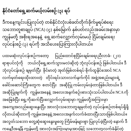
နိုင်ငံတော်ရှေ့ဆက်မယ့်လမ်းစဉ်
(
၃
)
ရပ်
ဒီကနေ့ကျင်းပပြုလုပ်တဲ့ တစ်နိုင်ငံလုံးပစ်ခတ်တိုက်ခိုက်မှုရပ်စဲရေး
သဘောတူစာချုပ် (NCA) (၄) နှစ်မြောက် နှစ်ပတ်လည်အခမ်းအနားမှာ
ကျွန်မတို့ အစိုးရအနေနဲ့ ရှေ့ဆက်လျှောက်လှမ်းမယ့် ငြိမ်းချမ်းရေး
လုပ်ငန်းစဉ် (၃) ရပ်ကို အသိပေးပြောကြားလိုပါတယ်။
ပထမဆုံးလုပ်ငန်းစဉ်ကတော့ ပြည်ထောင်စုငြိမ်းချမ်းရေးညီလာခံ- (၂၁)
ရာစုပင်လုံကို ဘယ်လိုရှေ့ဆက်သွားမလဲဆိုတဲ့ ဘုံလုပ်ငန်းစဉ် ဖြစ်ပါတယ်။ ဒီ
ဘုံလုပ်ငန်းစဉ် ချမှတ်ပြီး ခိုင်မာတဲ့ အုတ်မြစ်တစ်ရပ် စိုက်ထူနိုင်အောင် NCA
လက်မှတ်ရေးထိုးထားတဲ့ တိုင်းရင်းသားလက်နက်ကိုင် အဖွဲ့အစည်းများရဲ့
ခေါင်းဆောင်ကြီးတွေက စတင်ပြီး အဆိုပြု ကမ်းလှမ်းခဲ့တာဖြစ်ပါတယ်။ ဒီ
အဆိုပြုချက်ကို ကျွန်မအနေနဲ့ အလေးအနက်စဉ်းစားသုံးသပ်ပါတယ်။ NCA ကို
အခြေခံပြီး ရှေ့ကိုဆက်ပြီးလျှောက်လှမ်းရာမှာ ကျွန်မတို့အကြားမှာ
အကျေအလည်ဆွေးနွေးပြီး အားလုံးသဘောတူချမှတ်တဲ့ လုပ်ငန်းစဉ်တစ်ရပ်ရှိဖို့
လိုတယ်ဆိုတာကို ကျွန်မအနေနဲ့ အလေးအနက်လက်ခံထားပြီးသားဖြစ်ပါတယ်။
အလွတ်သဘော တွေ့ဆုံဆွေးနွေးမှုတွေ ကြိမ်ဖန်များစွာ ပြုလုပ်ခဲ့ပြီးတဲ့ နောက် ဒီ
ကနေ့ဒီအချိန် ကျွန်မတို့ အားလုံးအကြားမှာမူအားဖြင့် သဘောတူလက်ခံနိုင်တဲ့