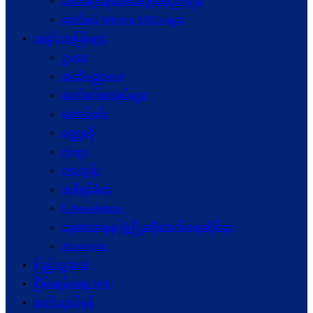
စေတနာ့ဝန်ထမ်းအဖွဲ့အစည်းများ
ဆက်စပ် Website URLs များ
အရင်းအမြစ်များ
ဥပဒေ
အသိပညာပေး
ဆက်စပ်စာအုပ်များ
ဆောင်းပါး
ဝတ္ထုတို
ကဗျာ
ကာတွန်း
အစီရင်ခံစာ
E-Newsletters
သုတေသနနှင့်ဖွံ့ဖြိုးတိုးတက်ရေးဆိုင်ရာ
Acronyms
ပြည်သူ့အသံ
ငြိမ်းချမ်းရေး Wiki
ဆက်သွယ်ရန်