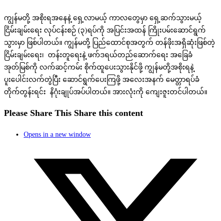
ကျွန်မတို့ အစိုးရအနေနဲ့ ရှေ့လာမယ့် ကာလတွေမှာ ရှေ့ဆက်သွားမယ့်
ငြိမ်းချမ်းရေး လုပ်ငန်းစဉ် (၃)ရပ်ကို အပြင်းအထန် ကြိုးပမ်းဆောင်ရွက်
သွားမှာ ဖြစ်ပါတယ်။ ကျွန်မတို့ ပြည်ထောင်စုအတွက် တန်ဖိုးအရှိဆုံးဖြစ်တဲ့
ငြိမ်းချမ်းရေး၊ တန်းတူရေးနဲ့ ဖက်ဒရယ်တည်ဆောက်ရေး အခြေခံ
အုတ်မြစ်ကို လက်ဆင့်ကမ်း စိုက်ထူပေးသွားနိုင်ဖို့ ကျွန်မတို့အစိုးရနဲ့
ပူးပေါင်းလက်တွဲပြီး ဆောင်ရွက်ပေးကြဖို့ အလေးအနက် မေတ္တာရပ်ခံ
တိုက်တွန်းရင်း နိဂုံးချုပ်အပ်ပါတယ်။ အားလုံးကို ကျေးဇူးတင်ပါတယ်။
Please Share This
Share this content
Opens in a new window