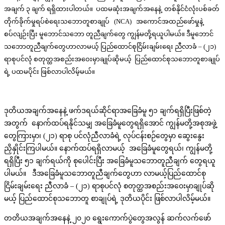
အချက် ၃ ချက် ရရှိထားပါတယ်။ ပထမဆုံးအချက်အနေနဲ့ တစ်နိုင်ငံလုံးပစ်ခတ်
တိုက်ခိုက်မှုရပ်စဲရေးသဘောတူစာချုပ် (NCA) အကောင်အထည်ဖော်မှုနဲ့
စပ်လျဉ်းပြီး မူဘောင်သဘော တူညီချက်တွေ ကျွန်မတို့ရယူပါမယ်။ ဒီမူဘောင်
သဘောတူညီချက်တွေဟာလာမယ့် ပြည်ထောင်စုငြိမ်းချမ်းရေး ညီလာခံ – (၂၁)
ရာစုပင်လုံ စတုတ္ထအစည်းအဝေးမှာချုပ်ဆိုမယ့် ပြည်ထောင်စုသဘောတူစာချုပ်
ရဲ့ ပထမပိုင်း ဖြစ်လာပါလိမ့်မယ်။
ဒုတိယအချက်အနေနဲ့ ဖက်ဒရယ်ဆိုင်ရာအခြေခံမူ ၅၁ ချက်ရရှိပြီးဖြစ်တဲ့
အတွက် နောက်ထပ်ရနိုင်သမျှ အခြေခံမူတွေရရှိအောင် ကျွန်မတို့အစုအဖွဲ့
တွေကြားမှာ၊ (၂၁) ရာစု ပင်လုံညီလာခံရဲ့ လုပ်ငန်းစဉ်တွေမှာ ဆွေးနွေး
ညှိနှိုင်းကြပါမယ်။ နောက်ထပ်ရရှိလာမယ့် အခြေခံမူတွေရယ်၊ ကျွန်မတို့
ရရှိပြီး ၅၁ ချက်ရယ်ကို စုပေါင်းပြီး အခြေခံမူသဘောတူညီချက် တွေရယူ
ပါမယ်။ ဒီအခြေခံမူသဘောတူညီချက်တွေဟာ လာမယ့်ပြည်ထောင်စု
ငြိမ်းချမ်းရေး ညီလာခံ – (၂၁) ရာစုပင်လုံ စတုတ္ထအစည်းအဝေးမှာချုပ်ဆို
မယ့် ပြည်ထောင်စုသဘောတူ စာချုပ်ရဲ့ ဒုတိယပိုင်း ဖြစ်လာပါလိမ့်မယ်။
တတိယအချက်အနေနဲ့ ၂၀၂၀ ရွေးကောက်ပွဲတွေအလွန် ဆက်လက်ဖော်