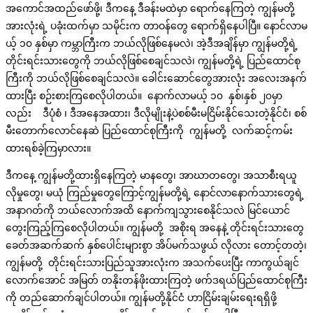
အကောင်အထည်ဖော်ဖို့၊ ဒီကနေ့ ဒီခန်းမထဲမှာ ရောက်နေကြတဲ့ ကျွန်မတို့
အားလုံးရဲ့ ပခုံးထက်မှာ သမိုင်းက တာဝန်တွေ ရောက်ရှိနေပါပြီ။ နောင်လာမ
ယ့် ၁၀ နှစ်မှာ ကမ္ဘာကြီးက ဘယ်လိုဖြစ်နေမလဲ၊ အဲ့ဒီအချိန်မှာ ကျွန်မတို့ရဲ့
တိုင်းရင်းသားတွေကို ဘယ်လိုဖြစ်စေချင်သလဲ၊ ကျွန်မတို့ရဲ့ ပြည်ထောင်စု
ကြီးကို ဘယ်လိုဖြစ်စေချင်သလဲ။ ခေါင်းဆောင်တွေအားလုံး အလေးအနက်
ထားပြီး စဉ်းစားကြစေလိုပါတယ်။ နောက်လာမယ့် ၁၀ နှစ်၊နှစ် ၂၀မှာ
လည်း ဒီပုံစံ ၊ ဒီအနေအထား၊ ဒီလိုမျိုးနဲ့ပဲစစ်မီးမငြိမ်းနိုင်သေးတဲ့နိုင်ငံ၊ စစ်
မီးတောက်လောင်နေဆဲ ပြည်ထောင်စုကြီးကို ကျွန်မတို့ လက်ဆင့်ကမ်း
ထားရစ်ခဲ့ကြမှာလား။
ဒီကနေ့ ကျွန်မတို့ထားရှိနေကြတဲ့ မာနတွေ၊ အာဃာတတွေ၊ အသာစီးရယူ
လိုမှုတွေ၊ မယုံ ကြည်မှုတွေကြောင့်ကျွန်မတို့ရဲ့ နောင်လာနောက်သားတွေရဲ့
အနာဂတ်ကို ဘယ်လောက်အထိ နောက်ကျသွားစေနိုင်သလဲ မြင်ယောင်
တွေးကြည့်ကြစေလိုပါတယ်။ ကျွန်မတို့ အစိုးရ အနေနဲ့ တိုင်းရင်းသားတွေ
ခေတ်အဆက်ဆက် နှစ်ပေါင်းများစွာ အိပ်မက်သဖွယ် လိုလား တောင့်တတဲ့၊
ကျွန်မတို့ တိုင်းရင်းသားပြည်သူအားလုံးက အသက်ပေးပြီး ကာကွယ်ချင်
လောက်အောင် အမြတ် တနိုးတန်ဖိုးထားကြတဲ့ ဖက်ဒရယ်ပြည်ထောင်စုကြီး
ကို တည်ဆောက်ချင်ပါတယ်။ ကျွန်မတို့နိုင်ငံ ဟာငြိမ်းချမ်းရေးရရှိဖို့