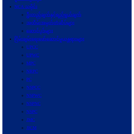
NCA သမိုင်း
ဦးတည်ချက်နှင့်ရည်ရွယ်ချက်
အထိမ်းအမှတ်တံဆိပ်များ
ဆောင်ပုဒ်များ
ငြိမ်းချမ်းရေးဖော်‌ဆောင်မှုယန္တရားများ
UPCC
UPWC
MPC
NRPC
PC
NSPCC
NSPWC
NSPNC
NSPC
JMC
JICM