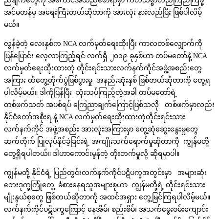
ညီချက်တွေကို အကောင်အထည်ဖော်ရာမှာ ကတိသစ္စာတည်ကြည်ကြဖို့
အင်မတန်မှ အရေးကြီးတယ်ဆိုတာကို အားလုံး နားလည်ပြီး ဖြစ်ပါလိမ့်
မယ်။
လွန်ခဲ့တဲ့ လေးနှစ်က NCA လက်မှတ်ရေးထိုးပြီး ကာလတစ်လျှောက်ကို
ပြန်ပြောင်း လေ့လာကြည့်ရင် လက်ရှိ ၂၀၁၉ ခုနှစ်ဟာ တပ်မတော်နဲ့ NCA
လက်မှတ်ရေးထိုးထားတဲ့ တိုင်းရင်းသားလက်နက်ကိုင်အဖွဲ့အစည်းတွေ
အကြား ထိတွေ့တိုက်ပွဲဖြစ်ပွားမှု အနည်းဆုံးနှစ် ဖြစ်တယ်ဆိုတာကို တွေ့ရ
ပါလိမ့်မယ်။ ဒါကိုပြန်ပြီး သုံးသပ်ကြည့်တဲ့အခါ တပ်မတော်ရဲ့
တစ်ဖက်သတ် အပစ်ရပ် ကြေညာချက်ကြောင့်ဖြစ်သလို တစ်ဖက်မှာလည်း
နိုင်ငံတော်အစိုးရ နဲ့ NCA လက်မှတ်ရေးထိုးထားတဲ့တိုင်းရင်းသား
လက်နက်ကိုင် အဖွဲ့အစည်း အားလုံးအကြားမှာ တွေ့ဆုံဆွေးနွေးမှုတွေ
ဆက်တိုက် ပြုလုပ်နိုင်ခဲ့ခြင်းရဲ့ အကျိုးသက်ရောက်မှုဆိုတာကို ကျွန်မတို့
တွေ့ရှိရပါတယ်။ ဒါဟာကောင်းမွန်တဲ့ တိုးတက်မှုလို့ ဆိုရမှာပါ။
ကျွန်မတို့ နိုင်ငံရဲ့ ပြည်တွင်းလက်နက်ကိုင်ပဋိပက္ခအတွင်းမှာ အများဆုံး
ဘေးဒုက္ခကြုံတွေ့ ခံစားနေရသူအများစုဟာ ကျွန်မတို့ရဲ့ တိုင်းရင်းသား
မျိုးနွယ်စုတွေ ဖြစ်တယ်ဆိုတာကို အထင်အရှား တွေ့မြင်ကြရပါလိမ့်မယ်။
လက်နက်ကိုင်ပဋိပက္ခကြောင့် နေအိမ်၊ စည်းစိမ်၊ အသက်မွေးဝမ်းကျောင်း