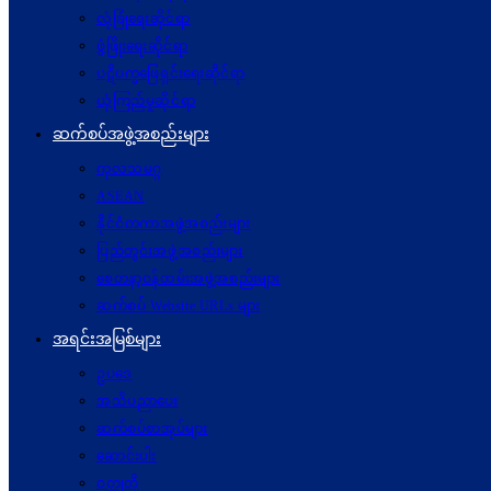
လုံခြုံရေးဆိုင်ရာ
ဖွံဖြိုးရေးဆိုင်ရာ
ပဋိပက္ခ‌ဖြေရှင်းရေးဆိုင်ရာ
ယုံကြည်မှုဆိုင်ရာ
ဆက်စပ်အဖွဲ့အစည်းများ
ကုလသမဂ္ဂ
ASEAN
နိုင်ငံတကာအဖွဲ့အစည်းများ
ပြည်တွင်းအဖွဲ့အစည်းများ
စေတနာ့ဝန်ထမ်းအဖွဲ့အစည်းများ
ဆက်စပ် Website URLs များ
အရင်းအမြစ်များ
ဥပဒေ
အသိပညာပေး
ဆက်စပ်စာအုပ်များ
ဆောင်းပါး
ဝတ္ထုတို