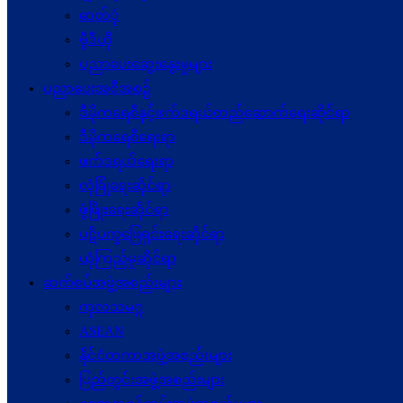
ဓာတ်ပုံ
ဗွီဒီယို
ပညာပေးဆွေးနွေးမှုများ
ပညာပေးအစီအစဉ်
ဒီမိုကရေစီနှင့်ဖက်ဒရယ်တည်ဆောက်ရေးဆိုင်ရာ
ဒီမိုကရေစီရေးရာ
ဖက်ဒရယ်ရေးရာ
လုံခြုံရေးဆိုင်ရာ
ဖွံဖြိုးရေးဆိုင်ရာ
ပဋိပက္ခ‌ဖြေရှင်းရေးဆိုင်ရာ
ယုံကြည်မှုဆိုင်ရာ
ဆက်စပ်အဖွဲ့အစည်းများ
ကုလသမဂ္ဂ
ASEAN
နိုင်ငံတကာအဖွဲ့အစည်းများ
ပြည်တွင်းအဖွဲ့အစည်းများ