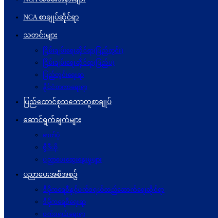
NCA စာချုပ်ဆိုင်ရာ
သတင်းများ
ငြိမ်းချမ်းရေးဆိုင်ရာ(ပြည်တွင်း)
ငြိမ်းချမ်းရေးဆိုင်ရာ(ပြည်ပ)
ပြည်တွင်းရေးရာ
နိုင်ငံတကာရေးရာ
ပြည်ထောင်စုသဘောတူစာချုပ်
ဆောင်ရွက်ချက်များ
ဓာတ်ပုံ
ဗွီဒီယို
ပညာပေးဆွေးနွေးမှုများ
ပညာပေးအစီအစဉ်
ဒီမိုကရေစီနှင့်ဖက်ဒရယ်တည်ဆောက်ရေးဆိုင်ရာ
ဒီမိုကရေစီရေးရာ
ဖက်ဒရယ်ရေးရာ