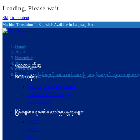
Loading, Please wait...
Skip to content
Machine Translation To English Is Available In Language Bar
Home
>
2023
>
November
>
20
>
မူလစာမျက်နှာ
ဆောင်းပါး
>
ငြိမ်းချမ်းရေးဖြစ်စဉ်ကို အထောက်အကူပြုစေရန်အတွက် လူသားချင်း
NCA သမိုင်း
ဦးတည်ချက်နှင့်ရည်ရွယ်ချက်
အထိမ်းအမှတ်တံဆိပ်များ
ဆောင်ပုဒ်များ
ငြိမ်းချမ်းရေးဖော်‌ဆောင်မှုယန္တရားများ
UPCC
UPWC
MPC