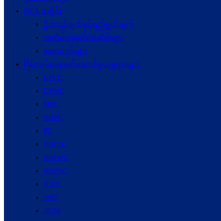
NCA သမိုင်း
ဦးတည်ချက်နှင့်ရည်ရွယ်ချက်
အထိမ်းအမှတ်တံဆိပ်များ
ဆောင်ပုဒ်များ
ငြိမ်းချမ်းရေးဖော်‌ဆောင်မှုယန္တရားများ
UPCC
UPWC
MPC
NRPC
PC
NSPCC
NSPWC
NSPNC
NSPC
JMC
JICM