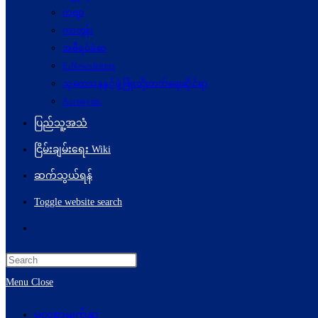
ကဗျာ
ကာတွန်း
အစီရင်ခံစာ
E-Newsletters
သုတေသနနှင့်ဖွံ့ဖြိုးတိုးတက်ရေးဆိုင်ရာ
Acronyms
ပြည်သူ့အသံ
ငြိမ်းချမ်းရေး Wiki
ဆက်သွယ်ရန်
Toggle website search
Menu
Close
မူလစာမျက်နှာ