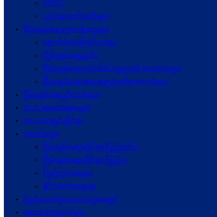
UPDJC
လုပ်ငန်းကော်မတီများ
ငြိမ်းချမ်းရေးလုပ်ငန်းစဉ်များ
နောက်ခံအကြောင်းအရာ
ငြိမ်းချမ်းရေးမူဝါဒ
ငြိမ်းချမ်းရေးတွင်ပါဝင်သူများ၏ စကားသံများ
ငြိမ်းချမ်းရေးအစုအဖွဲ့များ၏စကားသံများ
ငြိမ်းချမ်းရေးညီလာခံများ
NCA အခမ်းအနားများ
NCA စာချုပ်ဆိုင်ရာ
သတင်းများ
ငြိမ်းချမ်းရေးဆိုင်ရာ(ပြည်တွင်း)
ငြိမ်းချမ်းရေးဆိုင်ရာ(ပြည်ပ)
ပြည်တွင်းရေးရာ
နိုင်ငံတကာရေးရာ
ပြည်ထောင်စုသဘောတူစာချုပ်
ဆောင်ရွက်ချက်များ