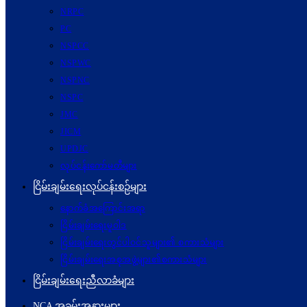
NRPC
PC
NSPCC
NSPWC
NSPNC
NSPC
JMC
JICM
UPDJC
လုပ်ငန်းကော်မတီများ
ငြိမ်းချမ်းရေးလုပ်ငန်းစဉ်များ
နောက်ခံအကြောင်းအရာ
ငြိမ်းချမ်းရေးမူဝါဒ
ငြိမ်းချမ်းရေးတွင်ပါဝင်သူများ၏ စကားသံများ
ငြိမ်းချမ်းရေးအစုအဖွဲ့များ၏စကားသံများ
ငြိမ်းချမ်းရေးညီလာခံများ
NCA အခမ်းအနားများ