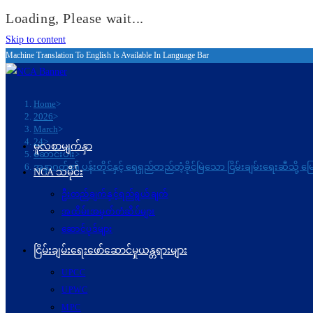
Loading, Please wait...
Skip to content
Machine Translation To English Is Available In Language Bar
Home
>
2026
>
March
>
24
>
မူလစာမျက်နှာ
ဆောင်းပါး
>
အနာဂတ်၏ ပန်းတိုင်နှင့် ရေရှည်တည်တံ့ခိုင်မြဲသော ငြိမ်းချမ်းရေးဆီသို့ မြ
NCA သမိုင်း
ဦးတည်ချက်နှင့်ရည်ရွယ်ချက်
အထိမ်းအမှတ်တံဆိပ်များ
ဆောင်ပုဒ်များ
ငြိမ်းချမ်းရေးဖော်‌ဆောင်မှုယန္တရားများ
UPCC
UPWC
MPC