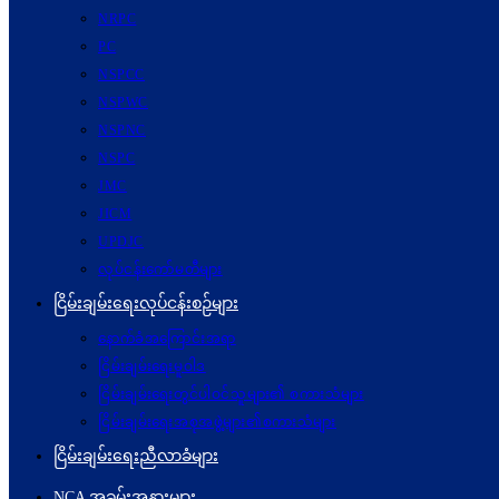
NRPC
PC
NSPCC
NSPWC
NSPNC
NSPC
JMC
JICM
UPDJC
လုပ်ငန်းကော်မတီများ
ငြိမ်းချမ်းရေးလုပ်ငန်းစဉ်များ
နောက်ခံအကြောင်းအရာ
ငြိမ်းချမ်းရေးမူဝါဒ
ငြိမ်းချမ်းရေးတွင်ပါဝင်သူများ၏ စကားသံများ
ငြိမ်းချမ်းရေးအစုအဖွဲ့များ၏စကားသံများ
ငြိမ်းချမ်းရေးညီလာခံများ
NCA အခမ်းအနားများ