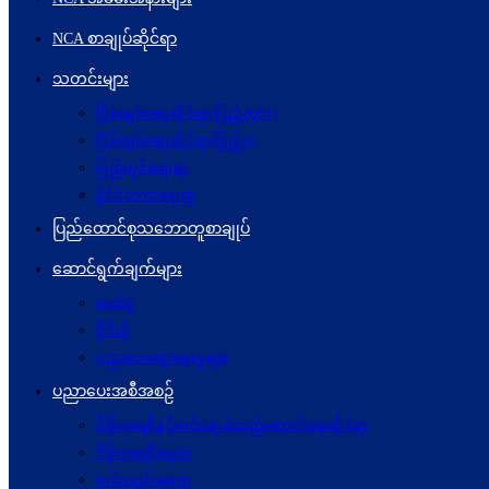
NCA စာချုပ်ဆိုင်ရာ
သတင်းများ
ငြိမ်းချမ်းရေးဆိုင်ရာ(ပြည်တွင်း)
ငြိမ်းချမ်းရေးဆိုင်ရာ(ပြည်ပ)
ပြည်တွင်းရေးရာ
နိုင်ငံတကာရေးရာ
ပြည်ထောင်စုသဘောတူစာချုပ်
ဆောင်ရွက်ချက်များ
ဓာတ်ပုံ
ဗွီဒီယို
ပညာပေးဆွေးနွေးမှုများ
ပညာပေးအစီအစဉ်
ဒီမိုကရေစီနှင့်ဖက်ဒရယ်တည်ဆောက်ရေးဆိုင်ရာ
ဒီမိုကရေစီရေးရာ
ဖက်ဒရယ်ရေးရာ