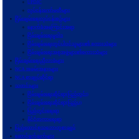
UPDJC
လုပ်ငန်းကော်မတီများ
ငြိမ်းချမ်းရေးလုပ်ငန်းစဉ်များ
နောက်ခံအကြောင်းအရာ
ငြိမ်းချမ်းရေးမူဝါဒ
ငြိမ်းချမ်းရေးတွင်ပါဝင်သူများ၏ စကားသံများ
ငြိမ်းချမ်းရေးအစုအဖွဲ့များ၏စကားသံများ
ငြိမ်းချမ်းရေးညီလာခံများ
NCA အခမ်းအနားများ
NCA စာချုပ်ဆိုင်ရာ
သတင်းများ
ငြိမ်းချမ်းရေးဆိုင်ရာ(ပြည်တွင်း)
ငြိမ်းချမ်းရေးဆိုင်ရာ(ပြည်ပ)
ပြည်တွင်းရေးရာ
နိုင်ငံတကာရေးရာ
ပြည်ထောင်စုသဘောတူစာချုပ်
ဆောင်ရွက်ချက်များ