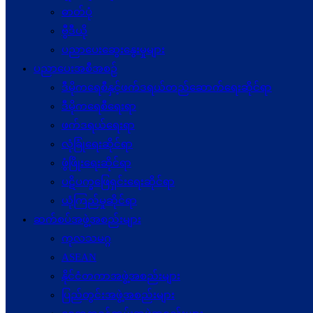
ဓာတ်ပုံ
ဗွီဒီယို
ပညာပေးဆွေးနွေးမှုများ
ပညာပေးအစီအစဉ်
ဒီမိုကရေစီနှင့်ဖက်ဒရယ်တည်ဆောက်ရေးဆိုင်ရာ
ဒီမိုကရေစီရေးရာ
ဖက်ဒရယ်ရေးရာ
လုံခြုံရေးဆိုင်ရာ
ဖွံဖြိုးရေးဆိုင်ရာ
ပဋိပက္ခ‌ဖြေရှင်းရေးဆိုင်ရာ
ယုံကြည်မှုဆိုင်ရာ
ဆက်စပ်အဖွဲ့အစည်းများ
ကုလသမဂ္ဂ
ASEAN
နိုင်ငံတကာအဖွဲ့အစည်းများ
ပြည်တွင်းအဖွဲ့အစည်းများ