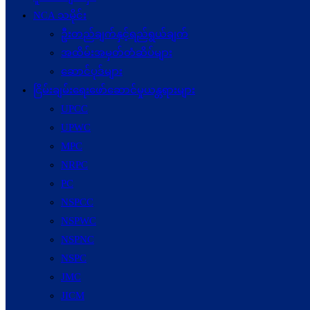
NCA သမိုင်း
ဦးတည်ချက်နှင့်ရည်ရွယ်ချက်
အထိမ်းအမှတ်တံဆိပ်များ
ဆောင်ပုဒ်များ
ငြိမ်းချမ်းရေးဖော်‌ဆောင်မှုယန္တရားများ
UPCC
UPWC
MPC
NRPC
PC
NSPCC
NSPWC
NSPNC
NSPC
JMC
JICM