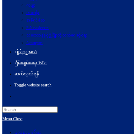
ကဗျာ
ကာတွန်း
အစီရင်ခံစာ
E-Newsletters
သုတေသနနှင့်ဖွံ့ဖြိုးတိုးတက်ရေးဆိုင်ရာ
Acronyms
ပြည်သူ့အသံ
ငြိမ်းချမ်းရေး Wiki
ဆက်သွယ်ရန်
Toggle website search
Menu
Close
မူလစာမျက်နှာ