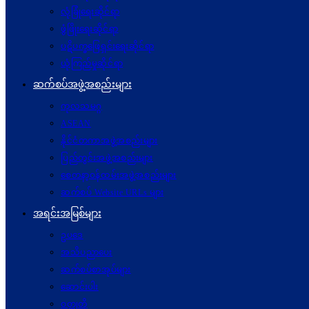
လုံခြုံရေးဆိုင်ရာ
ဖွံဖြိုးရေးဆိုင်ရာ
ပဋိပက္ခ‌ဖြေရှင်းရေးဆိုင်ရာ
ယုံကြည်မှုဆိုင်ရာ
ဆက်စပ်အဖွဲ့အစည်းများ
ကုလသမဂ္ဂ
ASEAN
နိုင်ငံတကာအဖွဲ့အစည်းများ
ပြည်တွင်းအဖွဲ့အစည်းများ
စေတနာ့ဝန်ထမ်းအဖွဲ့အစည်းများ
ဆက်စပ် Website URLs များ
အရင်းအမြစ်များ
ဥပဒေ
အသိပညာပေး
ဆက်စပ်စာအုပ်များ
ဆောင်းပါး
ဝတ္ထုတို