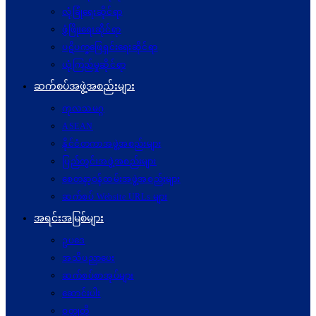
လုံခြုံရေးဆိုင်ရာ
ဖွံဖြိုးရေးဆိုင်ရာ
ပဋိပက္ခ‌ဖြေရှင်းရေးဆိုင်ရာ
ယုံကြည်မှုဆိုင်ရာ
ဆက်စပ်အဖွဲ့အစည်းများ
ကုလသမဂ္ဂ
ASEAN
နိုင်ငံတကာအဖွဲ့အစည်းများ
ပြည်တွင်းအဖွဲ့အစည်းများ
စေတနာ့ဝန်ထမ်းအဖွဲ့အစည်းများ
ဆက်စပ် Website URLs များ
အရင်းအမြစ်များ
ဥပဒေ
အသိပညာပေး
ဆက်စပ်စာအုပ်များ
ဆောင်းပါး
ဝတ္ထုတို