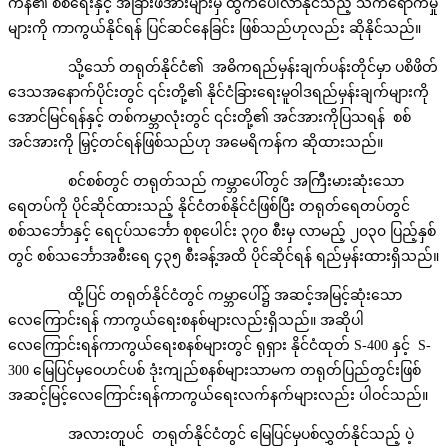
ကန်၏ စစ်ရေးနှင့် အခြားဖိအားများမှ ထွက်ပေါ်လာနိုင်သည့် သက်ရောက်မှု
များကို ကာကွယ်နိုင်ရန် ပြင်ဆင်နေခြင်း ဖြစ်သည်ဟုလည်း ဆိုနိုင်သည်။
သို့သော် တရုတ်နိုင်ငံ၏ အဓိကရည်မှန်းချက်ပန်းတိုင်မှာ ပစိဖိတ်
ဒေသအနောက်ပိုင်းတွင် ၎င်းတို့၏ နိုင်ငံခြားရေးမူဝါဒရည်မှန်းချက်များကို
အောင်မြင်ရန်နှင့် တစ်ကမ္ဘာလုံးတွင် ၎င်းတို့၏ အင်အားကိုပြသရန် စစ်
အင်အားကို မြှင့်တင်ရန်ဖြစ်သည်ဟု အမေရိကန်က ဆိုထားသည်။
စင်စစ်တွင် တရုတ်သည် ကမ္ဘာပေါ်တွင် အကြီးမားဆုံးသော
ရေတပ်ကို ပိုင်ဆိုင်ထားသည့် နိုင်ငံတစ်နိုင်ငံဖြစ်ပြီး တရုတ်ရေတပ်တွင်
စစ်သင်္ဘောနှင့် ရေငုပ်သင်္ဘော စုစုပေါင်း ၃၇၀ စီးမှ လာမည့် ၂၀၃၀ ပြည့်နှစ်
တွင် စစ်သင်္ဘောအစီးရေ ၄၃၅ စီးခန့်အထိ ပိုင်ဆိုင်ရန် ရည်မှန်းထားရှိသည်။
ထို့ပြင် တရုတ်နိုင်ငံတွင် ကမ္ဘာပေါ်၌ အဆင့်အမြင့်ဆုံးသော
လေကြောင်းရန် ကာကွယ်ရေးစနစ်များလည်းရှိသည်။ အဆိုပါ
လေကြောင်းရန်ကာကွယ်ရေးစနစ်များတွင် ရုရှား နိုင်ငံထုတ် S-400 နှင့် S-
300 မြေပြင်မှဝေဟင်ပစ် ဒုံးကျည်စနစ်များသာမက တရုတ်ပြည်တွင်းဖြစ်
အဆင့်မြင့်လေကြောင်းရန်ကာကွယ်ရေးလက်နက်များလည်း ပါဝင်သည်။
အလားတူပင် တရုတ်နိုင်ငံတွင် မြေပြင်မှပစ်လွှတ်နိုင်သည့် ပဲ့