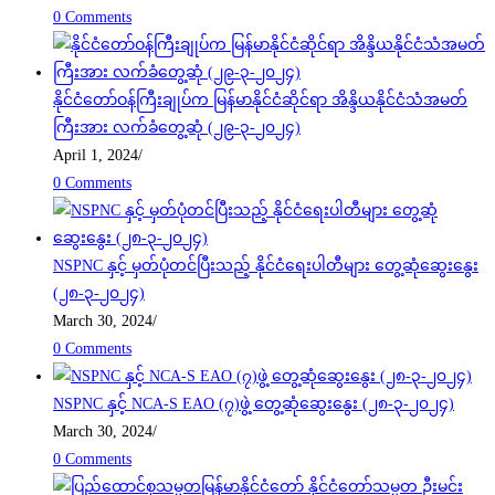
0 Comments
နိုင်ငံတော်ဝန်ကြီးချုပ်က မြန်မာနိုင်ငံဆိုင်ရာ အိန္ဒိယနိုင်ငံသံအမတ်
ကြီးအား လက်ခံတွေ့ဆုံ (၂၉-၃-၂၀၂၄)
April 1, 2024
/
0 Comments
NSPNC နှင့် မှတ်ပုံတင်ပြီးသည့် နိုင်ငံရေးပါတီများ တွေ့ဆုံဆွေးနွေး
(၂၈-၃-၂၀၂၄)
March 30, 2024
/
0 Comments
NSPNC နှင့် NCA-S EAO (၇)ဖွဲ့ တွေ့ဆုံဆွေးနွေး (၂၈-၃-၂၀၂၄)
March 30, 2024
/
0 Comments