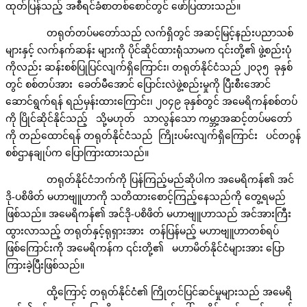
ထုတ်ပြန်သည့် အစီရင်ခံစာတစ်စောင်တွင် ဖော်ပြထားသည်။
တရုတ်တပ်မတော်သည် လက်ရှိတွင် အဆင့်မြင့်နည်းပညာသစ်
များနှင့် လက်နက်ဆန်း များကို ပိုင်ဆိုင်ထားရုံသာမက ၎င်းတို့၏ ဖွဲ့စည်းပုံ
ကိုလည်း ဆန်းစစ်ပြုပြင်လျက်ရှိကြောင်း၊ တရုတ်နိုင်ငံသည် ၂၀၃၅ ခုနှစ်
တွင် စစ်တပ်အား ခေတ်မီအောင် ပြောင်းလဲဖွဲ့စည်းမှုကို ပြီးစီးအောင်
ဆောင်ရွက်ရန် ရည်မှန်းထားကြောင်း၊ ၂၀၄၉ ခုနှစ်တွင် အမေရိကန်စစ်တပ်
ကို ပြိုင်ဆိုင်နိုင်သည့် သို့မဟုတ် သာလွန်သော ကမ္ဘာ့အဆင့်တပ်မတော်
ကို တည်ထောင်ရန် တရုတ်နိုင်ငံသည် ကြိုးပမ်းလျက်ရှိကြောင်း ပင်တဂွန်
စစ်ဌာနချုပ်က ပြောကြားထားသည်။
တရုတ်နိုင်ငံဘက်ကို ပြန်ကြည့်မည်ဆိုပါက အမေရိကန်၏ အင်
ဒို-ပစိဖိတ် မဟာဗျူဟာကို သတိထားစောင့်ကြည့်နေသည်ကို တွေ့ရမည်
ဖြစ်သည်။ အမေရိကန်၏ အင်ဒို-ပစိဖိတ် မဟာဗျူဟာသည် အင်အားကြီး
ထွားလာသည့် တရုတ်နှင့်ရုရှားအား တန်ပြန်မည့် မဟာဗျူဟာတစ်ရပ်
ဖြစ်ကြောင်းကို အမေရိကန်က ၎င်းတို့၏ မဟာမိတ်နိုင်ငံများအား ပြော
ကြားခဲ့ပြီးဖြစ်သည်။
ထို့ကြောင့် တရုတ်နိုင်ငံ၏ ကြိုတင်ပြင်ဆင်မှုများသည် အမေရိ