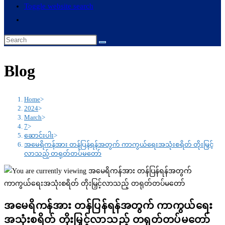
Toggle website search
Blog
Home
>
2024
>
March
>
7
>
ဆောင်းပါး
>
အမေရိကန်အား တန်ပြန်ရန်အတွက် ကာကွယ်ရေးအသုံးစရိတ် တိုးမြှင့်
လာသည့် တရုတ်တပ်မတော်
အမေရိကန်အား တန်ပြန်ရန်အတွက် ကာကွယ်ရေး
အသုံးစရိတ် တိုးမြှင့်လာသည့် တရုတ်တပ်မတော်