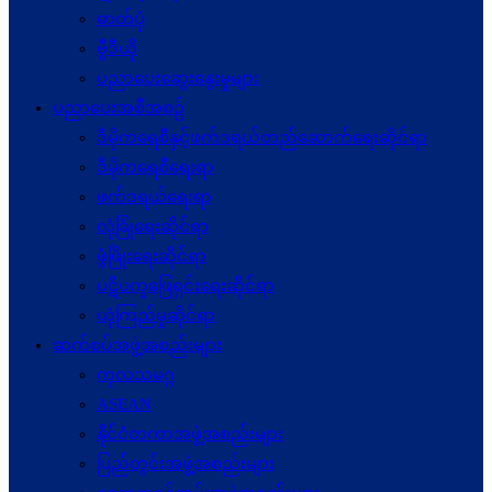
ဓာတ်ပုံ
ဗွီဒီယို
ပညာပေးဆွေးနွေးမှုများ
ပညာပေးအစီအစဉ်
ဒီမိုကရေစီနှင့်ဖက်ဒရယ်တည်ဆောက်ရေးဆိုင်ရာ
ဒီမိုကရေစီရေးရာ
ဖက်ဒရယ်ရေးရာ
လုံခြုံရေးဆိုင်ရာ
ဖွံဖြိုးရေးဆိုင်ရာ
ပဋိပက္ခ‌ဖြေရှင်းရေးဆိုင်ရာ
ယုံကြည်မှုဆိုင်ရာ
ဆက်စပ်အဖွဲ့အစည်းများ
ကုလသမဂ္ဂ
ASEAN
နိုင်ငံတကာအဖွဲ့အစည်းများ
ပြည်တွင်းအဖွဲ့အစည်းများ