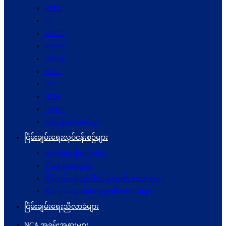
NRPC
PC
NSPCC
NSPWC
NSPNC
NSPC
JMC
JICM
UPDJC
လုပ်ငန်းကော်မတီများ
ငြိမ်းချမ်းရေးလုပ်ငန်းစဉ်များ
နောက်ခံအကြောင်းအရာ
ငြိမ်းချမ်းရေးမူဝါဒ
ငြိမ်းချမ်းရေးတွင်ပါဝင်သူများ၏ စကားသံများ
ငြိမ်းချမ်းရေးအစုအဖွဲ့များ၏စကားသံများ
ငြိမ်းချမ်းရေးညီလာခံများ
NCA အခမ်းအနားများ