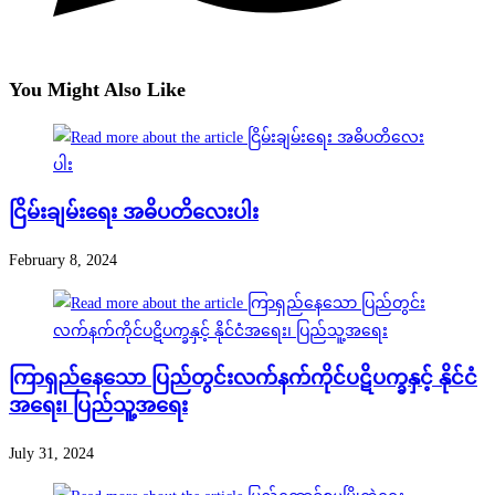
You Might Also Like
ငြိမ်းချမ်းရေး အဓိပတိလေးပါး
February 8, 2024
ကြာရှည်နေသော ပြည်တွင်းလက်နက်ကိုင်ပဋိပက္ခနှင့် နိုင်ငံ
အရေး၊ ပြည်သူ့အရေး
July 31, 2024