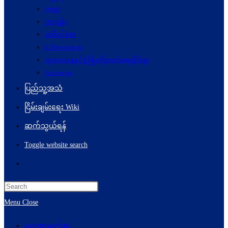
ကဗျာ
ကာတွန်း
အစီရင်ခံစာ
E-Newsletters
သုတေသနနှင့်ဖွံ့ဖြိုးတိုးတက်ရေးဆိုင်ရာ
Acronyms
ပြည်သူ့အသံ
ငြိမ်းချမ်းရေး Wiki
ဆက်သွယ်ရန်
Toggle website search
Menu
Close
မူလစာမျက်နှာ