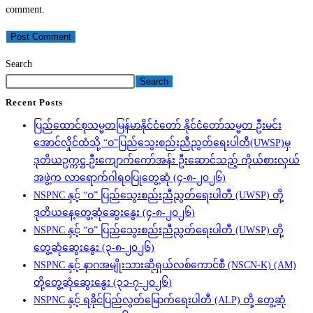
comment.
Search
Search
Recent Posts
ပြည်ထောင်စုသမ္မတမြန်မာနိုင်ငံတော် နိုင်ငံတော်သမ္မတ ဦးမင်း
အောင်လှိုင်ထံသို့ “ဝ”ပြည်သွေးစည်းညီညွတ်ရေးပါတီ(UWSP)မှ
ဒုတိယဥက္ကဋ္ဌ ဦးကျောက်ကော်အန်း ဦးဆောင်သည့် ကိုယ်စားလှယ်
အဖွဲ့က လာရောက်ဂါရဝပြုတွေ့ဆုံ (၄-၈-၂၀၂၆)
NSPNC နှင့် “ဝ” ပြည်သွေးစည်းညီညွတ်ရေးပါတီ (UWSP) တို့
ဒုတိယနေ့တွေ့ဆုံဆွေးနွေး (၄-၈-၂၀၂၆)
NSPNC နှင့် “ဝ” ပြည်သွေးစည်းညီညွတ်ရေးပါတီ (UWSP) တို့
တွေ့ဆုံဆွေးနွေး (၃-၈-၂၀၂၆)
NSPNC နှင့် နာဂအမျိုးသားဆိုရှယ်လစ်ကောင်စီ (NSCN-K) (AM)
တို့တွေ့ဆုံဆွေးနွေး (၃၁-၇-၂၀၂၆)
NSPNC နှင့် ရခိုင်ပြည်လွတ်မြောက်ရေးပါတီ (ALP) တို့ တွေ့ဆုံ