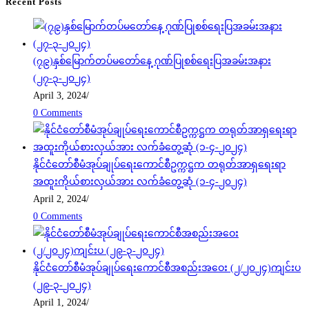
Recent Posts
(၇၉)နှစ်မြောက်တပ်မတော်နေ့ ဂုဏ်ပြုစစ်ရေးပြအခမ်းအနား
(၂၇-၃-၂၀၂၄)
April 3, 2024
/
0 Comments
နိုင်ငံတော်စီမံအုပ်ချုပ်ရေးကောင်စီဥက္ကဋ္ဌက တရုတ်အာရှရေးရာ
အထူးကိုယ်စားလှယ်အား လက်ခံတွေ့ဆုံ (၁-၄-၂၀၂၄)
April 2, 2024
/
0 Comments
နိုင်ငံတော်စီမံအုပ်ချုပ်ရေးကောင်စီအစည်းအဝေး (၂/၂၀၂၄)ကျင်းပ
(၂၉-၃-၂၀၂၄)
April 1, 2024
/