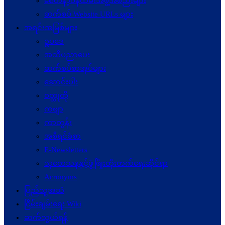
စေတနာ့ဝန်ထမ်းအဖွဲ့အစည်းများ
ဆက်စပ် Website URLs များ
အရင်းအမြစ်များ
ဥပဒေ
အသိပညာပေး
ဆက်စပ်စာအုပ်များ
ဆောင်းပါး
ဝတ္ထုတို
ကဗျာ
ကာတွန်း
အစီရင်ခံစာ
E-Newsletters
သုတေသနနှင့်ဖွံ့ဖြိုးတိုးတက်ရေးဆိုင်ရာ
Acronyms
ပြည်သူ့အသံ
ငြိမ်းချမ်းရေး Wiki
ဆက်သွယ်ရန်