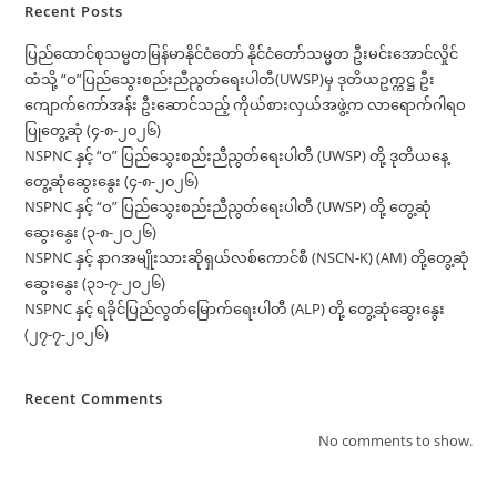
Recent Posts
ပြည်ထောင်စုသမ္မတမြန်မာနိုင်ငံတော် နိုင်ငံတော်သမ္မတ ဦးမင်းအောင်လှိုင်
ထံသို့ “ဝ”ပြည်သွေးစည်းညီညွတ်ရေးပါတီ(UWSP)မှ ဒုတိယဥက္ကဋ္ဌ ဦး
ကျောက်ကော်အန်း ဦးဆောင်သည့် ကိုယ်စားလှယ်အဖွဲ့က လာရောက်ဂါရဝ
ပြုတွေ့ဆုံ (၄-၈-၂၀၂၆)
NSPNC နှင့် “ဝ” ပြည်သွေးစည်းညီညွတ်ရေးပါတီ (UWSP) တို့ ဒုတိယနေ့
တွေ့ဆုံဆွေးနွေး (၄-၈-၂၀၂၆)
NSPNC နှင့် “ဝ” ပြည်သွေးစည်းညီညွတ်ရေးပါတီ (UWSP) တို့ တွေ့ဆုံ
ဆွေးနွေး (၃-၈-၂၀၂၆)
NSPNC နှင့် နာဂအမျိုးသားဆိုရှယ်လစ်ကောင်စီ (NSCN-K) (AM) တို့တွေ့ဆုံ
ဆွေးနွေး (၃၁-၇-၂၀၂၆)
NSPNC နှင့် ရခိုင်ပြည်လွတ်မြောက်ရေးပါတီ (ALP) တို့ တွေ့ဆုံဆွေးနွေး
(၂၇-၇-၂၀၂၆)
Recent Comments
No comments to show.