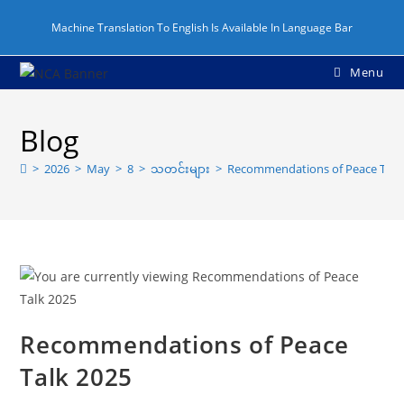
Machine Translation To English Is Available In Language Bar
Menu
Blog
>
2026
>
May
>
8
>
သတင်းများ
>
Recommendations of Peace Talk
Recommendations of Peace
Talk 2025