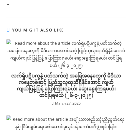
YOU MIGHT ALSO LIKE
လက်ရှိပဋိပက္ခနဲ့ ပတ်သက်တဲ့ အခြေအနေတွေကို မီဒီယာ
ကနေတစ်ဆင့် ပြည်သူလူထုသိရှိနိုင်အောင် ကျယ်
ကျယ်ပြန့်ပြန့် ပြောကြားရမယ်၊ ဆွေးနွေးကြရမယ်၊
တင်ပြရမယ် (၂၆-၃-၂၀၂၅)
March 27, 2025