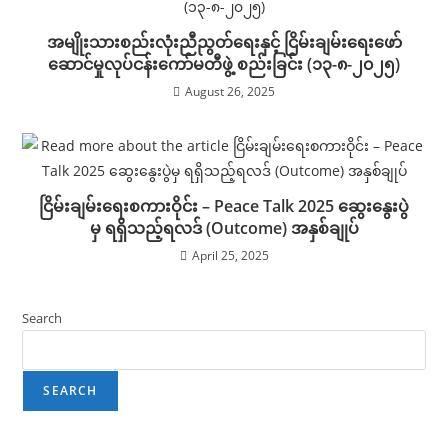
အမျိုးသားစည်းလုံးညီညွတ်ရေးနှင့် ငြိမ်းချမ်းရေးဖော်
ဆောင်မှုလုပ်ငန်းကော်မတီဖွဲ့ စည်းခြင်း (၁၃-၈-၂၀၂၅)
August 26, 2025
ငြိမ်းချမ်းရေးစကားဝိုင်း – Peace Talk 2025 ဆွေးနွေးပွဲ
မှ ရရှိသည့်ရလဒ် (Outcome) အနှစ်ချုပ်
April 25, 2025
Search
SEARCH