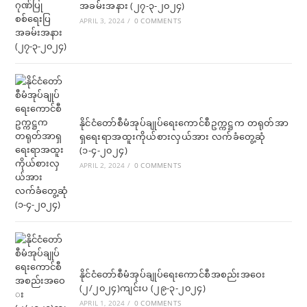
အခမ်းအနား (၂၇-၃-၂၀၂၄)
APRIL 3, 2024
/
0 COMMENTS
နိုင်ငံတော်စီမံအုပ်ချုပ်ရေးကောင်စီဥက္ကဋ္ဌက တရုတ်အာ
ရှရေးရာအထူးကိုယ်စားလှယ်အား လက်ခံတွေ့ဆုံ
(၁-၄-၂၀၂၄)
APRIL 2, 2024
/
0 COMMENTS
နိုင်ငံတော်စီမံအုပ်ချုပ်ရေးကောင်စီအစည်းအဝေး
(၂/၂၀၂၄)ကျင်းပ (၂၉-၃-၂၀၂၄)
APRIL 1, 2024
/
0 COMMENTS