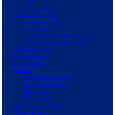
UPDJC
လုပ်ငန်းကော်မတီများ
ငြိမ်းချမ်းရေးလုပ်ငန်းစဉ်များ
နောက်ခံအကြောင်းအရာ
ငြိမ်းချမ်းရေးမူဝါဒ
ငြိမ်းချမ်းရေးတွင်ပါဝင်သူများ၏ စကားသံများ
ငြိမ်းချမ်းရေးအစုအဖွဲ့များ၏စကားသံများ
ငြိမ်းချမ်းရေးညီလာခံများ
NCA အခမ်းအနားများ
NCA စာချုပ်ဆိုင်ရာ
သတင်းများ
ငြိမ်းချမ်းရေးဆိုင်ရာ(ပြည်တွင်း)
ငြိမ်းချမ်းရေးဆိုင်ရာ(ပြည်ပ)
ပြည်တွင်းရေးရာ
နိုင်ငံတကာရေးရာ
ပြည်ထောင်စုသဘောတူစာချုပ်
ဆောင်ရွက်ချက်များ