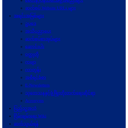
စေတနာ့ဝန်ထမ်းအဖွဲ့အစည်းများ
ဆက်စပ် Website URLs များ
အရင်းအမြစ်များ
ဥပဒေ
အသိပညာပေး
ဆက်စပ်စာအုပ်များ
ဆောင်းပါး
ဝတ္ထုတို
ကဗျာ
ကာတွန်း
အစီရင်ခံစာ
E-Newsletters
သုတေသနနှင့်ဖွံ့ဖြိုးတိုးတက်ရေးဆိုင်ရာ
Acronyms
ပြည်သူ့အသံ
ငြိမ်းချမ်းရေး Wiki
ဆက်သွယ်ရန်