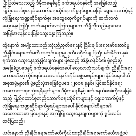
ပြီးပြတ်သေးသည့် ဒီမိုကရေစီနှင့် ဖက်ဒရယ်စနစ်ကို အခြေခံသည့်
ပြည်ထောင်စုတည်ဆောက်ရေးဆိုင်ရာ ကိစ္စရပ်များအပြင် ရွေးကောက်ပွဲနှင့်
လုံခြုံရေးကဏ္ဍဆိုင်ရာကိစ္စ၊ အထွေထွေကိစ္စရပ်များကို ဆက်လက်
ဆွေးနွေးကြပြီး တက်ရောက်လာကြသူများက သိရှိလိုသည်များအား
အပြန်အလှန်မေးမြန်းဆွေးနွေးကြသည်။
ထို့နောက် အမျိုးသားစည်းလုံးညီညွတ်ရေးနှင့် ငြိမ်းချမ်းရေးဖော်ဆောင်မှု
ညှိနှိုင်းရေးကော်မတီ အတွင်းရေးမှူး ဒုတိယဗိုလ်ချုပ်ကြီး မင်းနိုင်က နှစ်
ရက်တာ ဆွေးနွေးညှိနှိုင်းချက်များဖြစ်သည့် အိန္ဒိယနိုင်ငံ၏ ဖွဲ့စည်းပုံ
အခြေခံဥပဒေနှင့် ဖက်ဒရယ်စနစ်အပေါ် လေ့လာသုံးသပ်ချက်၊ ညှိနှိုင်းရေး
ကော်မတီနှင့် တိုင်းရင်းသားလက်နက်ကိုင်အဖွဲ့အစည်းများ၊ နိုင်ငံရေးပါတီ
အစုအဖွဲ့များ၏ ဖွဲ့စည်းပုံအခြေခံဥပဒေ (၂၀၀၈ ခုနှစ်) ပြင်ဆင်နိုင်ရေး
သဘောထားစုစည်းရရှိချက်များ၊ ဒီမိုကရေစီနှင့် ဖက်ဒရယ်စနစ်ကိုအခြေခံ
သည့် ပြည်ထောင်စုတည်ဆောက်ရေးဆိုင်ရာများနှင့် ရွေးကောက်ပွဲနှင့်
လုံခြုံရေးကဏ္ဍဆိုင်ရာကိစ္စရပ်များအပေါ် နိုင်ငံရေးပါတီများ၏
သဘောထားအမြင်များနှင့် အကြံပြု ဆွေးနွေးချက်များကို ရှင်းလင်း
တင်ပြသည်။
ယင်းနောက် ညှိနှိုင်းရေးကော်မတီကိုယ်စားညှိနှိုင်းရေးကော်မတီအဖွဲ့ဝင်