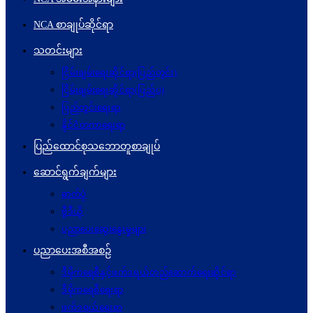
NCA စာချုပ်ဆိုင်ရာ
သတင်းများ
ငြိမ်းချမ်းရေးဆိုင်ရာ(ပြည်တွင်း)
ငြိမ်းချမ်းရေးဆိုင်ရာ(ပြည်ပ)
ပြည်တွင်းရေးရာ
နိုင်ငံတကာရေးရာ
ပြည်ထောင်စုသဘောတူစာချုပ်
ဆောင်ရွက်ချက်များ
ဓာတ်ပုံ
ဗွီဒီယို
ပညာပေးဆွေးနွေးမှုများ
ပညာပေးအစီအစဉ်
ဒီမိုကရေစီနှင့်ဖက်ဒရယ်တည်ဆောက်ရေးဆိုင်ရာ
ဒီမိုကရေစီရေးရာ
ဖက်ဒရယ်ရေးရာ