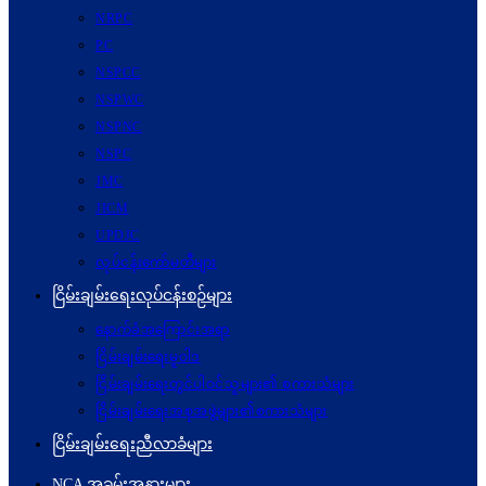
NRPC
PC
NSPCC
NSPWC
NSPNC
NSPC
JMC
JICM
UPDJC
လုပ်ငန်းကော်မတီများ
ငြိမ်းချမ်းရေးလုပ်ငန်းစဉ်များ
နောက်ခံအကြောင်းအရာ
ငြိမ်းချမ်းရေးမူဝါဒ
ငြိမ်းချမ်းရေးတွင်ပါဝင်သူများ၏ စကားသံများ
ငြိမ်းချမ်းရေးအစုအဖွဲ့များ၏စကားသံများ
ငြိမ်းချမ်းရေးညီလာခံများ
NCA အခမ်းအနားများ