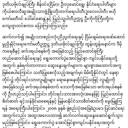
ဒုတိယဗိုလ်ချုပ်ကြီး စိန်ဝင်း(ငြိမ်း)၊ ဦးလှမောင်ရွှေ၊ နိုင်ငံရေးပါတီများ
ကိုယ်စားလီဆူအမျိုးသားဖွံ့ဖြိုးတိုးတက်ရေးပါတီ(ဒူးလေးပါတီ) ဗဟို
ကော်မတီဝင် ဒေါ်ခင်စောနွဲ့နှင့် ပြည်သူ့ပါတီဥက္ကဋ္ဌ ဦးကိုကိုကြီးတို့က
ကျေးဇူးတင်စကား ပြောကြားကြသည်။
ဆက်လက်၍ အမျိုးသားစည်းလုံးညီညွတ်ရေးနှင့် ငြိမ်းချမ်းရေးဖော်ဆောင်
မှုညှိနှိုင်းရေးကော်မတီဥက္ကဋ္ဌ ဒုတိယဗိုလ်ချုပ်ကြီး ထွန်းထွန်းနောင်က ဒီမို
ကရေစီနှင့် ဖက်ဒရယ်စနစ်ကို အခြေခံသည့် ပြည်ထောင်စုကြီး
တည်ဆောက်နိုင်ရေးနှင့် ရွေးကောက်ပွဲအောင်မြင်စွာ ကျင်းပနိုင်ရေးတို့
အတွက် နှစ်ရက်တာကာလ ဆွေးနွေးချက်များက များစွာအထောက်အကူ
ဖြစ်စေပါကြောင်း၊ သတိပြုစေလိုသည့်အချက်မှာ မိမိတို့နိုင်ငံတွင် နေရာ
တိုင်း၌ တိုင်းရင်းသားလူမျိုးများ ရောနှောနေထိုင်ကြသဖြင့် လူမျိုးကို
အခြေခံသည့် ဖက်ဒရယ်စနစ်ထက် ဒေသကိုအခြေခံသော ဖက်ဒရယ်စနစ်
ကို ဦးတည်သင့်ပါကြောင်း၊ တိုင်းရင်းသားအားလုံးအနေဖြင့် ပြည်ထောင်စု
စိတ်ဓာတ် ရင့်သန်ခိုင်မာစေရန်နှင့် မြန်မာနိုင်ငံသားစိတ်ဓာတ်ကို မွေးမြူကြ
ရန် အရေးကြီးပါကြောင်း၊ ၂၀၀၈ ခုနှစ် ဖွဲ့စည်းပုံအခြေခံဥပဒေ ပြင်ဆင်ရေး
အတွက်လည်း အထူးအလေးထား၍ ဆက်လက်ဆွေးနွေးဆောင်ရွက်သွား
မည်ဖြစ်ကြောင်း၊ ရွေးကောက်ပွဲ အောင်မြင်စွာကျင်းပနိုင်ရေးအတွက်