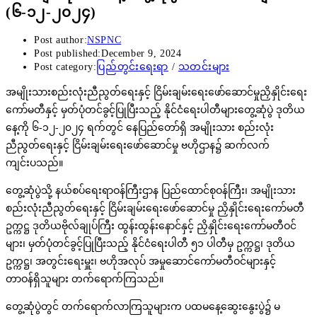
(၆-၁၂-၂၀၂၄)
Post author:
NSPNC
Post published:
December 9, 2024
Post category:
ပြည်တွင်းရေးရာ
/
သတင်းများ
အမျိုးသားစည်းလုံးညီညွတ်ရေးနှင့် ငြိမ်းချမ်းရေးဖော်ဆောင်မှုညှိနှိုင်းရေး
ကော်မတီနှင့် မှတ်ပုံတင်ခွင့်ပြုပြီးသည့် နိုင်ငံရေးပါတီများတွေ့ဆုံပွဲ ဒုတိယ
နေ့ကို ၆-၁၂-၂၀၂၄ ရက်တွင် နေပြည်တော်ရှိ အမျိုးသား စည်းလုံး
ညီညွတ်ရေးနှင့် ငြိမ်းချမ်းရေးဖော်ဆောင်မှု ဗဟိုဌာန၌ ဆက်လက်
ကျင်းပသည်။
တွေ့ဆုံပွဲသို့ နယ်စပ်ရေးရာဝန်ကြီးဌာန ပြည်ထောင်စုဝန်ကြီး၊ အမျိုးသား
စည်းလုံးညီညွတ်ရေးနှင့် ငြိမ်းချမ်းရေးဖော်ဆောင်မှု ညှိနှိုင်းရေးကော်မတီ
ဥက္ကဋ္ဌ ဒုတိယဗိုလ်ချုပ်ကြီး ထွန်းထွန်းနောင်နှင့် ညှိနှိုင်းရေးကော်မတီဝင်
များ၊ မှတ်ပုံတင်ခွင့်ပြုပြီးသည့် နိုင်ငံရေးပါတီ ၅၁ ပါတီမှ ဥက္ကဋ္ဌ၊ ဒုတိယ
ဥက္ကဋ္ဌ၊ အတွင်းရေးမှူး၊ ဗဟိုအလုပ် အမှုဆောင်ကော်မတီဝင်များနှင့်
တာဝန်ရှိသူများ တက်ရောက်ကြသည်။
တွေ့ဆုံပွဲတွင် တက်ရောက်လာကြသူများက ပထမနေ့ဆွေးနွေးပွဲ၌ မ