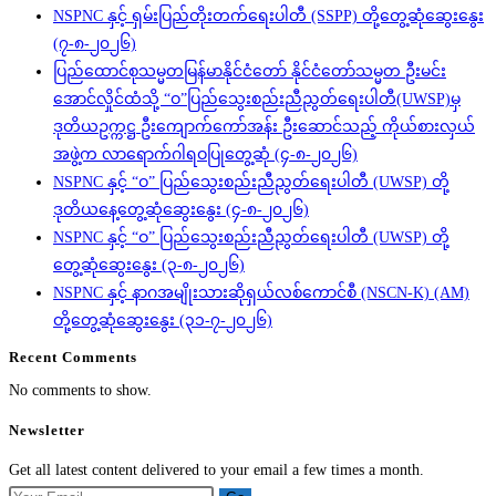
NSPNC နှင့် ရှမ်းပြည်တိုးတက်ရေးပါတီ (SSPP) တို့တွေ့ဆုံဆွေးနွေး
(၇-၈-၂၀၂၆)
ပြည်ထောင်စုသမ္မတမြန်မာနိုင်ငံတော် နိုင်ငံတော်သမ္မတ ဦးမင်း
အောင်လှိုင်ထံသို့ “ဝ”ပြည်သွေးစည်းညီညွတ်ရေးပါတီ(UWSP)မှ
ဒုတိယဥက္ကဋ္ဌ ဦးကျောက်ကော်အန်း ဦးဆောင်သည့် ကိုယ်စားလှယ်
အဖွဲ့က လာရောက်ဂါရဝပြုတွေ့ဆုံ (၄-၈-၂၀၂၆)
NSPNC နှင့် “ဝ” ပြည်သွေးစည်းညီညွတ်ရေးပါတီ (UWSP) တို့
ဒုတိယနေ့တွေ့ဆုံဆွေးနွေး (၄-၈-၂၀၂၆)
NSPNC နှင့် “ဝ” ပြည်သွေးစည်းညီညွတ်ရေးပါတီ (UWSP) တို့
တွေ့ဆုံဆွေးနွေး (၃-၈-၂၀၂၆)
NSPNC နှင့် နာဂအမျိုးသားဆိုရှယ်လစ်ကောင်စီ (NSCN-K) (AM)
တို့တွေ့ဆုံဆွေးနွေး (၃၁-၇-၂၀၂၆)
Recent Comments
No comments to show.
Newsletter
Get all latest content delivered to your email a few times a month.