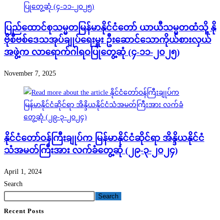
ပြည်ထောင်စုသမ္မတမြန်မာနိုင်ငံတော် ယာယီသမ္မတထံသို့ နို
ဗိုစီဗစ်ဒေသအုပ်ချုပ်ရေးမှူး ဦးဆောင်သောကိုယ်စားလှယ်
အဖွဲ့က လာရောက်ဂါရဝပြုတွေ့ဆုံ (၄-၁၁-၂၀၂၅)
November 7, 2025
နိုင်ငံတော်ဝန်ကြီးချုပ်က မြန်မာနိုင်ငံဆိုင်ရာ အိန္ဒိယနိုင်ငံ
သံအမတ်ကြီးအား လက်ခံတွေ့ဆုံ (၂၉-၃-၂၀၂၄)
April 1, 2024
Search
Search
Recent Posts