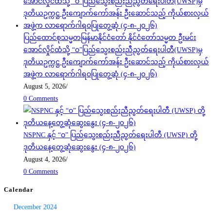
ပြည်ထောင်စုသမ္မတမြန်မာနိုင်ငံတော် နိုင်ငံတော်သမ္မတ ဦးမင်း
အောင်လှိုင်ထံသို့ “ဝ”ပြည်သွေးစည်းညီညွတ်ရေးပါတီ(UWSP)မှ
ဒုတိယဥက္ကဋ္ဌ ဦးကျောက်ကော်အန်း ဦးဆောင်သည့် ကိုယ်စားလှယ်
အဖွဲ့က လာရောက်ဂါရဝပြုတွေ့ဆုံ (၄-၈-၂၀၂၆)
August 5, 2026
/
0 Comments
NSPNC နှင့် “ဝ” ပြည်သွေးစည်းညီညွတ်ရေးပါတီ (UWSP) တို့
ဒုတိယနေ့တွေ့ဆုံဆွေးနွေး (၄-၈-၂၀၂၆)
August 4, 2026
/
0 Comments
Calendar
December 2024