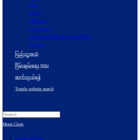
ကဗျာ
ကာတွန်း
အစီရင်ခံစာ
E-Newsletters
သုတေသနနှင့်ဖွံ့ဖြိုးတိုးတက်ရေးဆိုင်ရာ
Acronyms
ပြည်သူ့အသံ
ငြိမ်းချမ်းရေး Wiki
ဆက်သွယ်ရန်
Toggle website search
Menu
Close
မူလစာမျက်နှာ