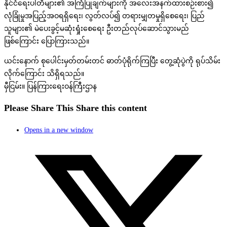
နိုင်ငံရေးပါတီများ၏ အကြံပြုချက်များကို အလေးအနက်ထားစဉ်းစား၍
လုံခြုံမှုအပြည့်အဝရရှိရေး၊ လွတ်လပ်၍ တရားမျှတမှုရှိစေရေး၊ ပြည်
သူများ၏ မဲပေးခွင့်မဆုံးရှုံးစေရေး ဦးတည်လုပ်ဆောင်သွားမည်
ဖြစ်ကြောင်း ပြောကြားသည်။
ယင်းနောက် စုပေါင်းမှတ်တမ်းတင် ဓာတ်ပုံရိုက်ကြပြီး တွေ့ဆုံပွဲကို ရုပ်သိမ်း
လိုက်ကြောင်း သိရှိရသည်။
မှီငြမ်း။ ပြန်ကြားရေးဝန်ကြီးဌာန
Please Share This
Share this content
Opens in a new window