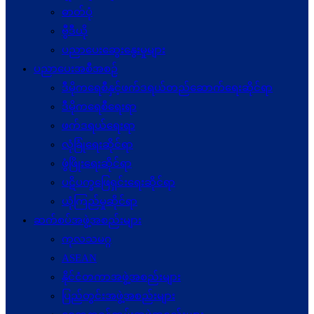
ဓာတ်ပုံ
ဗွီဒီယို
ပညာပေးဆွေးနွေးမှုများ
ပညာပေးအစီအစဉ်
ဒီမိုကရေစီနှင့်ဖက်ဒရယ်တည်ဆောက်ရေးဆိုင်ရာ
ဒီမိုကရေစီရေးရာ
ဖက်ဒရယ်ရေးရာ
လုံခြုံရေးဆိုင်ရာ
ဖွံဖြိုးရေးဆိုင်ရာ
ပဋိပက္ခ‌ဖြေရှင်းရေးဆိုင်ရာ
ယုံကြည်မှုဆိုင်ရာ
ဆက်စပ်အဖွဲ့အစည်းများ
ကုလသမဂ္ဂ
ASEAN
နိုင်ငံတကာအဖွဲ့အစည်းများ
ပြည်တွင်းအဖွဲ့အစည်းများ