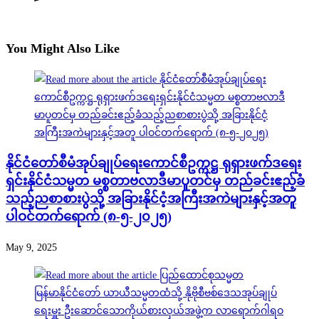
You Might Also Like
နိုင်ငံတော်စီမံအုပ်ချုပ်ရေးကောင်စီဥက္ကဋ္ဌ ရုရှားဖက်ဒရေး
ရှင်းနိုင်ငံသမ္မတ မစ္စတာဗလာဒီမာပူတင်မှ တည်ခင်းဧည့်ခံ
သည့်ညစာစားပွဲသို့ အခြားနိုင်ငံ့အကြီးအကဲများနှင့်အတူ
ပါဝင်တက်ရောက် (၈-၅-၂၀၂၅)
May 9, 2025