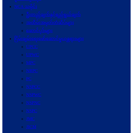
NCA သမိုင်း
ဦးတည်ချက်နှင့်ရည်ရွယ်ချက်
အထိမ်းအမှတ်တံဆိပ်များ
ဆောင်ပုဒ်များ
ငြိမ်းချမ်းရေးဖော်‌ဆောင်မှုယန္တရားများ
UPCC
UPWC
MPC
NRPC
PC
NSPCC
NSPWC
NSPNC
NSPC
JMC
JICM