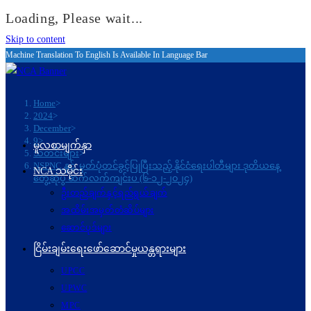
Loading, Please wait...
Skip to content
Machine Translation To English Is Available In Language Bar
Home
>
2024
>
December
>
9
>
မူလစာမျက်နှာ
သတင်းများ
>
NSPNC နှင့် မှတ်ပုံတင်ခွင့်ပြုပြီးသည့် နိုင်ငံရေးပါတီများ ဒုတိယနေ့
NCA သမိုင်း
တွေ့ဆုံပွဲ ဆက်လက်ကျင်းပ (၆-၁၂-၂၀၂၄)
ဦးတည်ချက်နှင့်ရည်ရွယ်ချက်
အထိမ်းအမှတ်တံဆိပ်များ
ဆောင်ပုဒ်များ
ငြိမ်းချမ်းရေးဖော်‌ဆောင်မှုယန္တရားများ
UPCC
UPWC
MPC