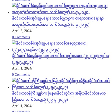
နိုင်ငံတော်စီမံအုပ်ချုပ်ရေးကောင်စီဥက္ကဋ္ဌက တရုတ်အာရှရေးရာ
အထူးကိုယ်စားလှယ်အား လက်ခံတွေ့ဆုံ (၁-၄-၂၀၂၄)
April 2, 2024
/
0 Comments
နိုင်ငံတော်စီမံအုပ်ချုပ်ရေးကောင်စီအစည်းအဝေး (၂/၂၀၂၄)ကျင်းပ
(၂၉-၃-၂၀၂၄)
April 1, 2024
/
0 Comments
နိုင်ငံတော်ဝန်ကြီးချုပ်က မြန်မာနိုင်ငံဆိုင်ရာ အိန္ဒိယနိုင်ငံသံအမတ်
ကြီးအား လက်ခံတွေ့ဆုံ (၂၉-၃-၂၀၂၄)
April 1, 2024
/