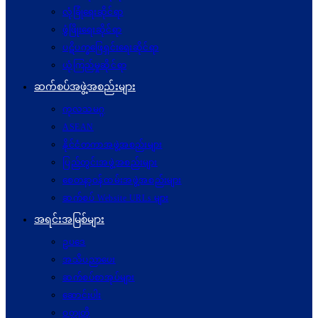
လုံခြုံရေးဆိုင်ရာ
ဖွံဖြိုးရေးဆိုင်ရာ
ပဋိပက္ခ‌ဖြေရှင်းရေးဆိုင်ရာ
ယုံကြည်မှုဆိုင်ရာ
ဆက်စပ်အဖွဲ့အစည်းများ
ကုလသမဂ္ဂ
ASEAN
နိုင်ငံတကာအဖွဲ့အစည်းများ
ပြည်တွင်းအဖွဲ့အစည်းများ
စေတနာ့ဝန်ထမ်းအဖွဲ့အစည်းများ
ဆက်စပ် Website URLs များ
အရင်းအမြစ်များ
ဥပဒေ
အသိပညာပေး
ဆက်စပ်စာအုပ်များ
ဆောင်းပါး
ဝတ္ထုတို