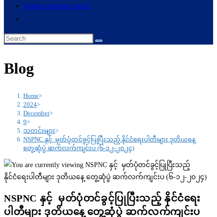
Toggle website search
Blog
Home
>
2024
>
December
>
9
>
သတင်းများ
>
NSPNC နှင့် မှတ်ပုံတင်ခွင့်ပြုပြီးသည့် နိုင်ငံရေးပါတီများ ဒုတိယနေ့
တွေ့ဆုံပွဲ ဆက်လက်ကျင်းပ (၆-၁၂-၂၀၂၄)
NSPNC နှင့် မှတ်ပုံတင်ခွင့်ပြုပြီးသည့် နိုင်ငံရေး
ပါတီများ ဒုတိယနေ့ တွေ့ဆုံပွဲ ဆက်လက်ကျင်းပ