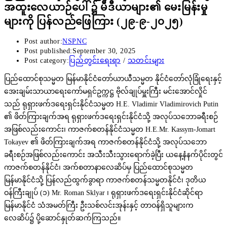
အထူးလေယာဉ်ပေါ် ၌ မီဒီယာများ၏ မေးမြန်းမှု
များကို ပြန်လည်ဖြေကြား (၂၉-၉-၂၀၂၅)
Post author:
NSPNC
Post published:
September 30, 2025
Post category:
ပြည်တွင်းရေးရာ
/
သတင်းများ
ပြည်ထောင်စုသမ္မတ မြန်မာနိုင်ငံတော်ယာယီသမ္မတ နိုင်ငံတော်လုံခြုံရေးနှင့်
အေးချမ်းသာယာရေးကော်မရှင်ဥက္ကဋ္ဌ ဗိုလ်ချုပ်မှူးကြီး မင်းအောင်လှိုင်
သည် ရုရှားဖက်ဒရေးရှင်းနိုင်ငံသမ္မတ H.E. Vladimir Vladimirovich Putin
၏ ဖိတ်ကြားချက်အရ ရုရှားဖက်ဒရေးရှင်းနိုင်ငံသို့ အလုပ်သဘောခရီးစဉ်
အဖြစ်လည်းကောင်း၊ ကာဇက်စတန်နိုင်ငံသမ္မတ H.E.Mr. Kassym-Jomart
Tokayev ၏ ဖိတ်ကြားချက်အရ ကာဇက်စတန်နိုင်ငံသို့ အလုပ်သဘော
ခရီးစဉ်အဖြစ်လည်းကောင်း အသီးသီးသွားရောက်ခဲ့ပြီး ယနေ့နံနက်ပိုင်းတွင်
ကာဇက်စတန်နိုင်ငံ၊ အက်စတာနာလေဆိပ်မှ ပြည်ထောင်စုသမ္မတ
မြန်မာနိုင်ငံသို့ ပြန်လည်ထွက်ခွာရာ ကာဇက်စတန်သမ္မတနိုင်ငံ၊ ဒုတိယ
ဝန်ကြီးချုပ် (၁) Mr. Roman Sklyar ၊ ရုရှားဖက်ဒရေးရှင်းနိုင်ငံဆိုင်ရာ
မြန်မာနိုင်ငံ သံအမတ်ကြီး ဦးသစ်လင်းအုန်းနှင့် တာဝန်ရှိသူများက
လေဆိပ်၌ ပို့ဆောင်နှုတ်ဆက်ကြသည်။