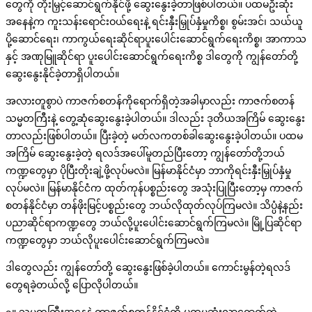
တွေကို တိုးမြှင့်ဆောင်ရွက်နိုင်ဖို့ ဆွေးနွေးခဲ့တာဖြစ်ပါတယ်။ ပထမဦးဆုံး
အနေနဲ့က ကူးသန်းရောင်းဝယ်ရေးနဲ့ ရင်းနှီးမြှုပ်နှံမှုကိစ္စ၊ စွမ်းအင်၊ သယ်ယူ
ပို့ဆောင်ရေး၊ ကာကွယ်ရေးဆိုင်ရာပူးပေါင်းဆောင်ရွက်ရေးကိစ္စ၊ အာကာသ
နှင့် အဏုမြူဆိုင်ရာ ပူးပေါင်းဆောင်ရွက်ရေးကိစ္စ ဒါတွေကို ကျွန်တော်တို့
ဆွေးနွေးနိုင်ခဲ့တာရှိပါတယ်။
အလားတူစွာပဲ ကာဇက်စတန်ကိုရောက်ရှိတဲ့အခါမှာလည်း ကာဇက်စတန်
သမ္မတကြီးနဲ့ တွေ့ဆုံဆွေးနွေးခဲ့ပါတယ်။ ဒါလည်း ဒုတိယအကြိမ် ဆွေးနွေး
တာလည်းဖြစ်ပါတယ်။ ပြီးခဲ့တဲ့ မတ်လကတစ်ခါဆွေးနွေးခဲ့ပါတယ်။ ပထမ
အကြိမ် ဆွေးနွေးခဲ့တဲ့ ရလဒ်အပေါ်မူတည်ပြီးတော့ ကျွန်တော်တို့ဘယ်
ကဏ္ဍတွေမှာ ပိုပြီးတိုးချဲ့ဖို့လုပ်မလဲ။ မြန်မာနိုင်ငံမှာ ဘာကိုရင်းနှီးမြှုပ်နှံမှု
လုပ်မလဲ။ မြန်မာနိုင်ငံက ထုတ်ကုန်ပစ္စည်းတွေ အသုံးပြုပြီးတော့မှ ကာဇက်
စတန်နိုင်ငံမှာ တန်ဖိုးမြင့်ပစ္စည်းတွေ ဘယ်လိုထုတ်လုပ်ကြမလဲ။ သိပ္ပံနဲ့နည်း
ပညာဆိုင်ရာကဏ္ဍတွေ ဘယ်လို့ပူးပေါင်းဆောင်ရွက်ကြမလဲ။ မြို့ပြဆိုင်ရာ
ကဏ္ဍတွေမှာ ဘယ်လိုပူးပေါင်းဆောင်ရွက်ကြမလဲ။
ဒါတွေလည်း ကျွန်တော်တို့ ဆွေးနွေးဖြစ်ခဲ့ပါတယ်။ ကောင်းမွန်တဲ့ရလဒ်
တွေရခဲ့တယ်လို့ ပြောလိုပါတယ်။