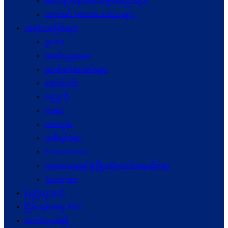
စေတနာ့ဝန်ထမ်းအဖွဲ့အစည်းများ
ဆက်စပ် Website URLs များ
အရင်းအမြစ်များ
ဥပဒေ
အသိပညာပေး
ဆက်စပ်စာအုပ်များ
ဆောင်းပါး
ဝတ္ထုတို
ကဗျာ
ကာတွန်း
အစီရင်ခံစာ
E-Newsletters
သုတေသနနှင့်ဖွံ့ဖြိုးတိုးတက်ရေးဆိုင်ရာ
Acronyms
ပြည်သူ့အသံ
ငြိမ်းချမ်းရေး Wiki
ဆက်သွယ်ရန်