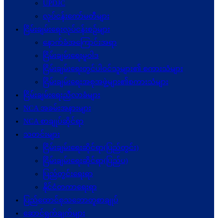
UPDJC
လုပ်ငန်းကော်မတီများ
ငြိမ်းချမ်းရေးလုပ်ငန်းစဉ်များ
နောက်ခံအကြောင်းအရာ
ငြိမ်းချမ်းရေးမူဝါဒ
ငြိမ်းချမ်းရေးတွင်ပါဝင်သူများ၏ စကားသံများ
ငြိမ်းချမ်းရေးအစုအဖွဲ့များ၏စကားသံများ
ငြိမ်းချမ်းရေးညီလာခံများ
NCA အခမ်းအနားများ
NCA စာချုပ်ဆိုင်ရာ
သတင်းများ
ငြိမ်းချမ်းရေးဆိုင်ရာ(ပြည်တွင်း)
ငြိမ်းချမ်းရေးဆိုင်ရာ(ပြည်ပ)
ပြည်တွင်းရေးရာ
နိုင်ငံတကာရေးရာ
ပြည်ထောင်စုသဘောတူစာချုပ်
ဆောင်ရွက်ချက်များ