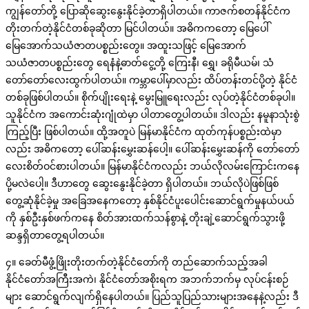
ကျွန်တော်တို့ ပြောဆိုဆွေးနွေးနိုင်ခဲ့တာရှိပါတယ်။ ကာဇက်စတန်နိုင်ငံက
တိုးတက်တဲ့နိုင်ငံတစ်ခုဆိုတာ မြင်ပါတယ်။ အဓိကကတော့ မြေပေါ်
မြေအောက်သယံဇာတပစ္စည်းတွေ။ အထူးသဖြင့် မြေအောက်
သယံဇာတပစ္စည်းတွေ ရေနံနဲ့ဓာတ်ငွေ့တို့ ကြေးနီ၊ ရွှေ၊ ခရိုမီယမ်၊ သံ
တော်တော်လေးထွက်ပါတယ်။ ကမ္ဘာပေါ်မှာလည်း ထိပ်တန်းတင်ပို့တဲ့ နိုင်ငံ
တစ်ခုဖြစ်ပါတယ်။ စိုက်ပျိုးရေးနဲ့ မွေးမြူရေးလည်း လုပ်တဲ့နိုင်ငံတစ်ခုပါ။
သူနိုင်ငံက အကောင်းဆုံးဂျုံထဲမှာ ပါတာတွေ့ပါတယ်။ ဒါလည်း နမူနာသုံးစွဲ
ကြည့်ပြီး ဖြစ်ပါတယ်။ ထို့အတူပဲ မြန်မာနိုင်ငံက ထုတ်ကုန်ပစ္စည်းထဲမှာ
လည်း အဓိကတော့ ပေါ်ဆန်းမွှေးဆန်ပေါ့။ ပေါ်ဆန်းမွှေးဆန်ကို တော်တော်
လေးစိတ်ဝင်စားပါတယ်။ မြန်မာနိုင်ငံကလည်း ဘယ်လိုလမ်းကြောင်းကနေ
ပို့မလဲပေါ့။ ဒီဟာတွေ ဆွေးနွေးနိုင်ခဲ့တာ ရှိပါတယ်။ ဘယ်လိုပဲဖြစ်ဖြစ်
တွေ့ဆုံနိုင်ခဲ့မှု အခြေအနေကတော့ နှစ်နိုင်ငံပူးပေါင်းဆောင်ရွက်မှုနယ်ပယ်
ကို နှစ်ဦးနှစ်ဖက်ကနေ စိတ်အားထက်သန်စွာနဲ့ တိုးချဲ့ဆောင်ရွက်သွားဖို့
ဆန္ဒရှိတာတွေ့ရပါတယ်။
၄။ ခေတ်မီဖွံ့ဖြိုးတိုးတက်တဲ့နိုင်ငံတော်ကို တည်ဆောက်သည့်အခါ
နိုင်ငံတော်အကြီးအကဲ၊ နိုင်ငံတော်အစိုးရက အဘက်ဘက်မှ လုပ်ငန်းစဉ်
များ ဆောင်ရွက်လျက်ရှိနေပါတယ်။ ပြည်သူပြည်သားများအနေနဲ့လည်း ဒီ