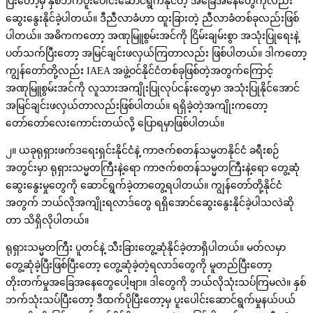
ပြီးတော့မှ နှစ်ဘက်ပူးပေါင်းဆောင်ရွက်နိုင်တဲ့ အခြေအနေတွေကိုလည်း
ဆွေးနွေးနိုင်ခဲ့ပါတယ်။ ဒီညီလာခံဟာ ထူးခြားတဲ့ ညီလာခံတစ်ခုလည်းဖြစ်
ပါတယ်။ အဓိကကတော့ အဏုမြူစွမ်းအင်ကို ငြိမ်းချမ်းစွာ အသုံးပြုရေးနဲ့
ပတ်သက်ပြီးတော့ အမြင်ချင်းဖလှယ်ကြတာလည်း ဖြစ်ပါတယ်။ ဒါကတော့
ကျွန်တော်တို့လည်း IAEA အဖွဲ့ဝင်နိုင်ငံတစ်ခုဖြစ်တဲ့အတွက်ကြောင့်
အဏုမြူစွမ်းအင်ကို လူသားအကျိုးပြုလုပ်ငန်းတွေမှာ အသုံးပြုနိုင်အောင်
အမြင်ချင်းဖလှယ်တာလည်းဖြစ်ပါတယ်။ ရရှိခဲ့တဲ့အကျိုးကတော့
တော်တော်လေးကောင်းတယ်လို့ ပြောရမှာဖြစ်ပါတယ်။
၂။ ယခုရုရှားဖက်ဒရေးရှင်းနိုင်ငံနဲ့ ကာဇက်စတန်သမ္မတနိုင်ငံ ခရီးစဉ်
အတွင်းမှာ ရုရှားသမ္မတကြီးနဲ့ရော ကာဇက်စတန်သမ္မတကြီးနဲ့ရော တွေ့ဆုံ
ဆွေးနွေးမှုတွေကို ဆောင်ရွက်ခဲ့တာတွေ့ရပါတယ်။ ကျွန်တော်တို့နိုင်ငံ
အတွက် ဘယ်လိုအကျိုးရလာဒ်တွေ ရရှိအောင်ဆွေးနွေးနိုင်ခဲ့ပါသလဲဆို
တာ သိရှိလိုပါတယ်။
ရုရှားသမ္မတကြီး ပူတင်နဲ့ သီးခြားတွေ့ဆုံနိုင်ခဲ့တာရှိပါတယ်။ မတ်လမှာ
တွေ့ဆုံခဲ့ပြီးဖြစ်ပြီးတော့ တွေ့ဆုံခဲ့တဲ့ရလာဒ်တွေကို မူတည်ပြီးတော့
တိုးတက်မှုအခြေအနေတွေပေါ့ဗျာ။ ဒါတွေကို ဘယ်လိုသုံးသပ်ကြမလဲ။ နှစ်
ဘက်သုံးသပ်ပြီးတော့ ဒီထက်ပိုပြီးတော့မှ ပူးပေါင်းဆောင်ရွက်မှုနယ်ပယ်