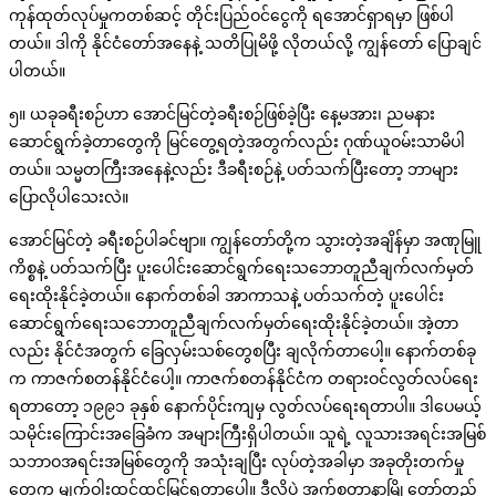
ကုန်ထုတ်လုပ်မှုကတစ်ဆင့် တိုင်းပြည်ဝင်ငွေကို ရအောင်ရှာရမှာ ဖြစ်ပါ
တယ်။ ဒါကို နိုင်ငံတော်အနေနဲ့ သတိပြုမိဖို့ လိုတယ်လို့ ကျွန်တော် ပြောချင်
ပါတယ်။
၅။ ယခုခရီးစဉ်ဟာ အောင်မြင်တဲ့ခရီးစဉ်ဖြစ်ခဲ့ပြီး နေ့မအား၊ ညမနား
ဆောင်ရွက်ခဲ့တာတွေကို မြင်တွေ့ရတဲ့အတွက်လည်း ဂုဏ်ယူဝမ်းသာမိပါ
တယ်။ သမ္မတကြီးအနေနဲ့လည်း ဒီခရီးစဉ်နဲ့ ပတ်သက်ပြီးတော့ ဘာများ
ပြောလိုပါသေးလဲ။
အောင်မြင်တဲ့ ခရီးစဉ်ပါခင်ဗျာ။ ကျွန်တော်တို့က သွားတဲ့အချိန်မှာ အဏုမြူ
ကိစ္စနဲ့ ပတ်သက်ပြီး ပူးပေါင်းဆောင်ရွက်ရေးသဘောတူညီချက်လက်မှတ်
ရေးထိုးနိုင်ခဲ့တယ်။ နောက်တစ်ခါ အာကာသနဲ့ ပတ်သက်တဲ့ ပူးပေါင်း
ဆောင်ရွက်ရေးသဘောတူညီချက်လက်မှတ်ရေးထိုးနိုင်ခဲ့တယ်။ အဲ့တာ
လည်း နိုင်ငံအတွက် ခြေလှမ်းသစ်တွေစပြီး ချလိုက်တာပေါ့။ နောက်တစ်ခု
က ကာဇက်စတန်နိုင်ငံပေါ့။ ကာဇက်စတန်နိုင်ငံက တရားဝင်လွတ်လပ်ရေး
ရတာတော့ ၁၉၉၁ ခုနှစ် နောက်ပိုင်းကျမှ လွတ်လပ်ရေးရတာပါ။ ဒါပေမယ့်
သမိုင်းကြောင်းအခြေခံက အများကြီးရှိပါတယ်။ သူရဲ့ လူသားအရင်းအမြစ်
သဘာဝအရင်းအမြစ်တွေကို အသုံးချပြီး လုပ်တဲ့အခါမှာ အခုတိုးတက်မှု
တွေက မျက်ဝါးထင်ထင်မြင်ရတာပေါ့။ ဒီလိုပဲ အက်စတာနာမြို့တော်တည်