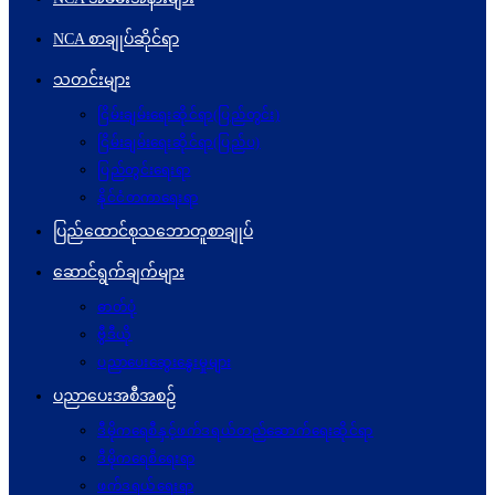
NCA စာချုပ်ဆိုင်ရာ
သတင်းများ
ငြိမ်းချမ်းရေးဆိုင်ရာ(ပြည်တွင်း)
ငြိမ်းချမ်းရေးဆိုင်ရာ(ပြည်ပ)
ပြည်တွင်းရေးရာ
နိုင်ငံတကာရေးရာ
ပြည်ထောင်စုသဘောတူစာချုပ်
ဆောင်ရွက်ချက်များ
ဓာတ်ပုံ
ဗွီဒီယို
ပညာပေးဆွေးနွေးမှုများ
ပညာပေးအစီအစဉ်
ဒီမိုကရေစီနှင့်ဖက်ဒရယ်တည်ဆောက်ရေးဆိုင်ရာ
ဒီမိုကရေစီရေးရာ
ဖက်ဒရယ်ရေးရာ