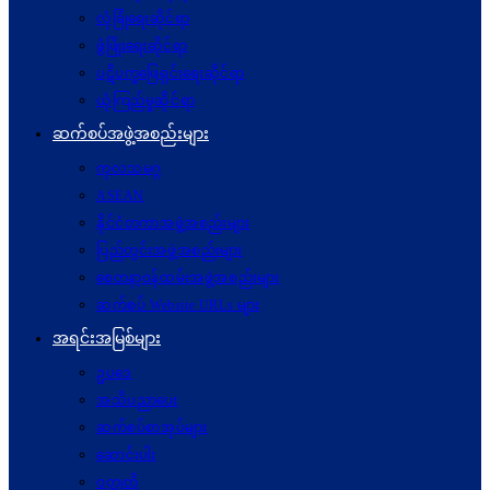
လုံခြုံရေးဆိုင်ရာ
ဖွံဖြိုးရေးဆိုင်ရာ
ပဋိပက္ခ‌ဖြေရှင်းရေးဆိုင်ရာ
ယုံကြည်မှုဆိုင်ရာ
ဆက်စပ်အဖွဲ့အစည်းများ
ကုလသမဂ္ဂ
ASEAN
နိုင်ငံတကာအဖွဲ့အစည်းများ
ပြည်တွင်းအဖွဲ့အစည်းများ
စေတနာ့ဝန်ထမ်းအဖွဲ့အစည်းများ
ဆက်စပ် Website URLs များ
အရင်းအမြစ်များ
ဥပဒေ
အသိပညာပေး
ဆက်စပ်စာအုပ်များ
ဆောင်းပါး
ဝတ္ထုတို