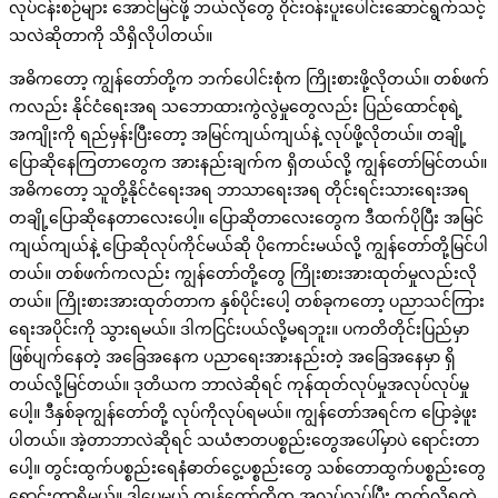
လုပ်ငန်းစဉ်များ အောင်မြင်ဖို့ ဘယ်လိုတွေ ဝိုင်းဝန်းပူးပေါင်းဆောင်ရွက်သင့်
သလဲဆိုတာကို သိရှိလိုပါတယ်။
အဓိကတော့ ကျွန်တော်တို့က ဘက်ပေါင်းစုံက ကြိုးစားဖို့လိုတယ်။ တစ်ဖက်
ကလည်း နိုင်ငံရေးအရ သဘောထားကွဲလွဲမှုတွေလည်း ပြည်ထောင်စုရဲ့
အကျိုးကို ရည်မှန်းပြီးတော့ အမြင်ကျယ်ကျယ်နဲ့ လုပ်ဖို့လိုတယ်။ တချို့
ပြောဆိုနေကြတာတွေက အားနည်းချက်က ရှိတယ်လို့ ကျွန်တော်မြင်တယ်။
အဓိကတော့ သူတို့နိုင်ငံရေးအရ ဘာသာရေးအရ တိုင်းရင်းသားရေးအရ
တချို့ပြောဆိုနေတာလေးပေါ့။ ပြောဆိုတာလေးတွေက ဒီထက်ပိုပြီး အမြင်
ကျယ်ကျယ်နဲ့ ပြောဆိုလုပ်ကိုင်မယ်ဆို ပိုကောင်းမယ်လို့ ကျွန်တော်တို့မြင်ပါ
တယ်။ တစ်ဖက်ကလည်း ကျွန်တော်တို့တွေ ကြိုးစားအားထုတ်မှုလည်းလို
တယ်။ ကြိုးစားအားထုတ်တာက နှစ်ပိုင်းပေါ့ တစ်ခုကတော့ ပညာသင်ကြား
ရေးအပိုင်းကို သွားရမယ်။ ဒါကငြင်းပယ်လို့မရဘူး။ ပကတိတိုင်းပြည်မှာ
ဖြစ်ပျက်နေတဲ့ အခြေအနေက ပညာရေးအားနည်းတဲ့ အခြေအနေမှာ ရှိ
တယ်လို့မြင်တယ်။ ဒုတိယက ဘာလဲဆိုရင် ကုန်ထုတ်လုပ်မှုအလုပ်လုပ်မှု
ပေါ့။ ဒီနှစ်ခုကျွန်တော်တို့ လုပ်ကိုလုပ်ရမယ်။ ကျွန်တော်အရင်က ပြောခဲ့ဖူး
ပါတယ်။ အဲ့တာဘာလဲဆိုရင် သယံဇာတပစ္စည်းတွေအပေါ်မှာပဲ ရောင်းတာ
ပေါ့။ တွင်းထွက်ပစ္စည်းရေနံဓာတ်ငွေ့ပစ္စည်းတွေ သစ်တောထွက်ပစ္စည်းတွေ
ရောင်းတာရှိမယ်။ ဒါပေမယ့် ကျွန်တော်တို့က အလုပ်လုပ်ပြီး ထုတ်လို့ရတဲ့