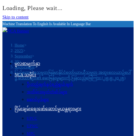
Loading, Please wait...
Skip to content
Machine Translation To English Is Available In Language Bar
Home
>
2025
>
September
>
30
>
မူလစာမျက်နှာ
သတင်းများ
>
ပြည်ထောင်စုသမ္မတမြန်မာနိုင်ငံတော်ယာယီသမ္မတ အထူးလေယာဉ်ပေါ်
NCA သမိုင်း
၌ မီဒီယာများ၏ မေးမြန်းမှုများကို ပြန်လည်ဖြေကြား (၂၉-၉-၂၀၂၅)
ဦးတည်ချက်နှင့်ရည်ရွယ်ချက်
အထိမ်းအမှတ်တံဆိပ်များ
ဆောင်ပုဒ်များ
ငြိမ်းချမ်းရေးဖော်‌ဆောင်မှုယန္တရားများ
UPCC
UPWC
MPC