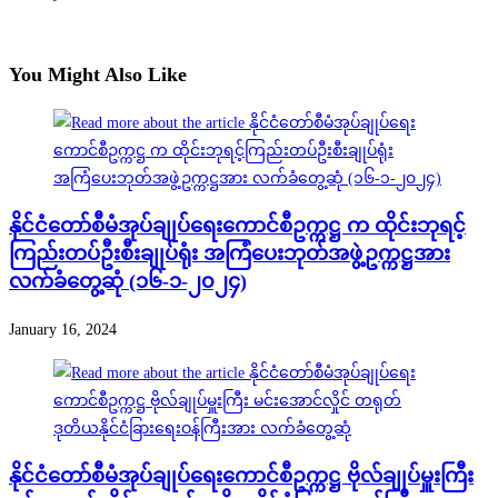
You Might Also Like
နိုင်ငံတော်စီမံအုပ်ချုပ်ရေးကောင်စီဥက္ကဋ္ဌ က ထိုင်းဘုရင့်
ကြည်းတပ်ဦးစီးချုပ်ရုံး အကြံပေးဘုတ်အဖွဲ့ဥက္ကဋ္ဌအား
လက်ခံတွေ့ဆုံ (၁၆-၁-၂၀၂၄)
January 16, 2024
နိုင်ငံတော်စီမံအုပ်ချုပ်ရေးကောင်စီဥက္ကဋ္ဌ ဗိုလ်ချုပ်မှူးကြီး