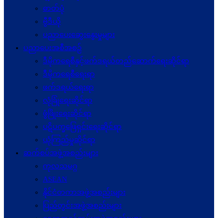
ဓာတ်ပုံ
ဗွီဒီယို
ပညာပေးဆွေးနွေးမှုများ
ပညာပေးအစီအစဉ်
ဒီမိုကရေစီနှင့်ဖက်ဒရယ်တည်ဆောက်ရေးဆိုင်ရာ
ဒီမိုကရေစီရေးရာ
ဖက်ဒရယ်ရေးရာ
လုံခြုံရေးဆိုင်ရာ
ဖွံဖြိုးရေးဆိုင်ရာ
ပဋိပက္ခ‌ဖြေရှင်းရေးဆိုင်ရာ
ယုံကြည်မှုဆိုင်ရာ
ဆက်စပ်အဖွဲ့အစည်းများ
ကုလသမဂ္ဂ
ASEAN
နိုင်ငံတကာအဖွဲ့အစည်းများ
ပြည်တွင်းအဖွဲ့အစည်းများ