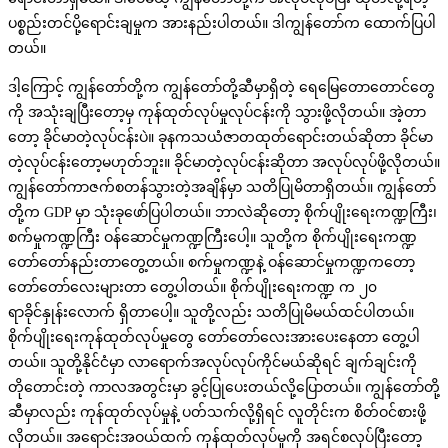
ပစ္စည်းတင်ပို့ရောင်းချမှုက အားနည်းပါတယ်။ ဒါကျွန်တော်က ထောက်ပြပါ
တယ်။
ဒါ့ကြောင့် ကျွန်တော်တို့က ကျွန်တော်တို့ဆီမှာရှိတဲ့ ရေမြေတောတောင်တွေ
ကို အသုံးချပြီးတော့မှ ကုန်ထုတ်လုပ်မှုလုပ်ငန်းကို သွားဖို့လိုတယ်။ အဲ့တာ
တော့ ခိုင်မာတဲ့လုပ်ငန်းပဲ။ ခုနကသယံဇာတထုတ်ရောင်းတယ်ဆိုတာ ခိုင်မာ
တဲ့လုပ်ငန်းတော့မဟုတ်ဘူး။ ခိုင်မာတဲ့လုပ်ငန်းဆိုတာ အလုပ်လုပ်ဖို့လိုတယ်။
ကျွန်တော်ကာဇက်စတန်သွားတဲ့အချိန်မှာ သတိပြုမိတာရှိတယ်။ ကျွန်တော်
တို့က GDP မှာ သုံးခုဖော်ပြပါတယ်။ ဘာလဲဆိုတော့ စိုက်ပျိုးရေးကဏ္ဍကြီး၊
စက်မှုကဏ္ဍကြီး ဝန်ဆောင်မှုကဏ္ဍကြီးပေါ့။ သူတို့က စိုက်ပျိုးရေးကဏ္ဍ
တော်တော်နည်းတာတွေ့တယ်။ စက်မှုကဏ္ဍနဲ့ ဝန်ဆောင်မှုကဏ္ဍကတော့
တော်တော်လေးများတာ တွေ့ပါတယ်။ စိုက်ပျိုးရေးကဏ္ဍ က ၂၀
ရာခိုင်နှုန်းလောက် ရှိတာပေါ့။ သူတို့လည်း သတိပြုမိမယ်ထင်ပါတယ်။
စိုက်ပျိုးရေးကုန်ထုတ်လုပ်မှုတွေ တော်တော်လေးအားပေးနေတာ တွေ့ပါ
တယ်။ သူတို့နိုင်ငံမှာ လာရောက်အလုပ်လုပ်ကိုင်မယ်ဆိုရင် ချက်ချင်းကို
တိုတောင်းတဲ့ ကာလအတွင်းမှာ ခွင့်ပြုပေးတယ်လို့ပြောတယ်။ ကျွန်တော်တို့
ဆီမှာလည်း ကုန်ထုတ်လုပ်မှုနဲ့ ပတ်သက်လို့ရှိရင် လူတိုင်းက စိတ်ဝင်စားဖို့
လိုတယ်။ အရောင်းအဝယ်ထက် ကုန်ထုတ်လုပ်မှုကို အရင်စလုပ်ပြီးတော့