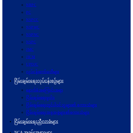
NRPC
PC
NSPCC
NSPWC
NSPNC
NSPC
JMC
JICM
UPDJC
လုပ်ငန်းကော်မတီများ
ငြိမ်းချမ်းရေးလုပ်ငန်းစဉ်များ
နောက်ခံအကြောင်းအရာ
ငြိမ်းချမ်းရေးမူဝါဒ
ငြိမ်းချမ်းရေးတွင်ပါဝင်သူများ၏ စကားသံများ
ငြိမ်းချမ်းရေးအစုအဖွဲ့များ၏စကားသံများ
ငြိမ်းချမ်းရေးညီလာခံများ
NCA အခမ်းအနားများ