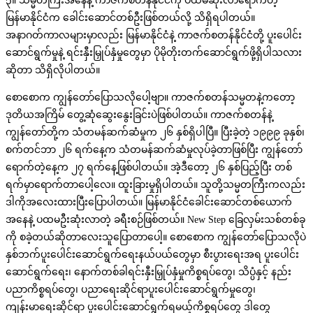
၃။ သမ္မတကြီးအနေနဲ့ ကာဇက်စတန်နိုင်ငံကို ပထမဆုံးလာရောက်တဲ့
မြန်မာနိုင်ငံက ခေါင်းဆောင်တစ်ဦးဖြစ်တယ်လို့ သိရှိရပါတယ်။
အနာဂတ်ကာလများမှာလည်း မြန်မာနိုင်ငံနဲ့ ကာဇက်စတန်နိုင်ငံတို့ ပူးပေါင်း
ဆောင်ရွက်မှုနဲ့ ရင်းနှီးမြှုပ်နှံမှုတွေမှာ ပိုမိုတိုးတက်ဆောင်ရွက်ဖို့ရှိပါသလား
ဆိုတာ သိရှိလိုပါတယ်။
စောစောက ကျွန်တော်ပြောသလိုပေါ့ဗျာ။ ကာဇက်စတန်သမ္မတနဲ့ကတော့
ဒုတိယအကြိမ် တွေ့ဆုံဆွေးနွေးခြင်းပဲဖြစ်ပါတယ်။ ကာဇက်စတန်နဲ့
ကျွန်တော်တို့က သံတမန်ဆက်ဆံမှုက ၂၆ နှစ်ရှိပါပြီ။ ပြီးခဲ့တဲ့ ၁၉၉၉ ခုနှစ်၊
စက်တင်ဘာ ၂၆ ရက်နေ့က သံတမန်ဆက်ဆံမှုလုပ်ခဲ့တာဖြစ်ပြီး ကျွန်တော်
ရောက်တဲ့နေ့က ၂၇ ရက်နေ့ဖြစ်ပါတယ်။ အဲ့ဒီတော့ ၂၆ နှစ်ပြည့်ပြီး တစ်
ရက်မှာရောက်တာပေါ့လေ။ ထူးခြားမှုရှိပါတယ်။ သူတို့သမ္မတကြီးကလည်း
ဒါကိုအလေးထားပြီးပြောပါတယ်။ မြန်မာနိုင်ငံခေါင်းဆောင်တစ်ယောက်
အနေနဲ့ ပထမဦးဆုံးလာတဲ့ ခရီးစဉ်ဖြစ်တယ်။ New Step ခြေလှမ်းသစ်တစ်ခု
ကို စခဲ့တယ်ဆိုတာလေးသူပြောတာပေါ့။ စောစောက ကျွန်တော်ပြောသလိုပဲ
နှစ်ဘက်ပူးပေါင်းဆောင်ရွက်ရေးနယ်ပယ်တွေမှာ စီးပွားရေးအရ ပူးပေါင်း
ဆောင်ရွက်ရေး၊ နောက်တစ်ခါရင်းနှီးမြှုပ်နှံမှုကိစ္စရပ်တွေ၊ သိပ္ပံနှင့် နည်း
ပညာကိစ္စရပ်တွေ၊ ပညာရေးဆိုင်ရာပူးပေါင်းဆောင်ရွက်မှုတွေ၊
ကျန်းမာရေးဆိုင်ရာ ပူးပေါင်းဆောင်ရွက်ရမယ့်ကိစ္စရပ်တွေ ဒါတွေ