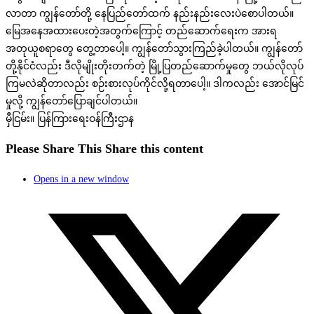
လာတာ ကျွန်တော်တို့ နေပြည်တော်ထက် နည်းနည်းလေးပဲစောပါတယ်။
မြေအနေအထားပေးတဲ့အတွက်ကြောင့် တည်ဆောက်ရေးက အားရ
အတုယူစရာတွေ တွေ့တာပေါ့။ ကျွန်တော်သွားကြည်ခဲ့ပါတယ်။ ကျွန်တော်
တို့နိုင်ငံလည်း ဒီလိုမျိုးတိုးတက်တဲ့ မြို့ပြတည်ဆောက်မှုတွေ ဘယ်လိုလုပ်
ကြမလဲဆိုတာလည်း စဉ်းစားလုပ်ကိုင်လို့ရတာပေါ့။ ဒါကလည်း အောင်မြင်
မှုလို့ ကျွန်တော်ပြောချင်ပါတယ်။
မှီငြမ်း။ ပြန်ကြားရေးဝန်ကြီးဌာန
Please Share This
Share this content
Opens in a new window