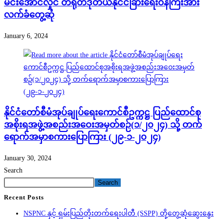
မင်းအောင်လှိုင် တရုတ်ဒုတိယနိုင်ငံခြားရေးဝန်ကြီးအား
လက်ခံတွေ့ဆုံ
January 6, 2024
နိုင်ငံတော်စီမံအုပ်ချုပ်ရေးကောင်စီဥက္ကဋ္ဌ ပြည်ထောင်စု
အစိုးရအဖွဲ့အစည်းအဝေးအမှတ်စဉ်(၁/၂၀၂၄) သို့ တက်
ရောက်အမှာစကားပြောကြား (၂၉-၁-၂၀၂၄)
January 30, 2024
Search
Search
Recent Posts
NSPNC နှင့် ရှမ်းပြည်တိုးတက်ရေးပါတီ (SSPP) တို့တွေ့ဆုံဆွေးနွေး