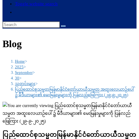
Toggle website search
Blog
Home
>
2025
>
September
>
30
>
သတင်းများ
>
ပြည်ထောင်စုသမ္မတမြန်မာနိုင်ငံတော်ယာယီသမ္မတ အထူးလေယာဉ်ပေါ်
၌ မီဒီယာများ၏ မေးမြန်းမှုများကို ပြန်လည်ဖြေကြား (၂၉-၉-၂၀၂၅)
ပြည်ထောင်စုသမ္မတမြန်မာနိုင်ငံတော်ယာယီသမ္မတ