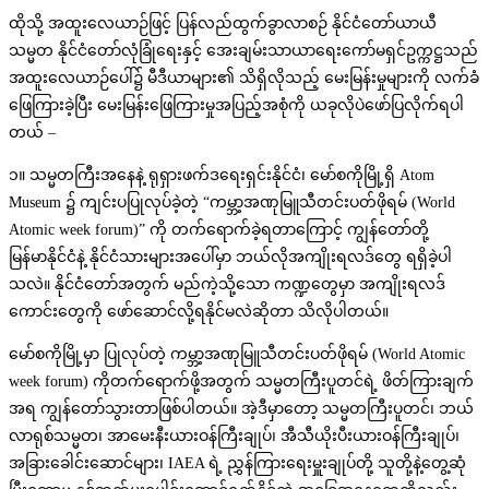
ထိုသို့ အထူးလေယာဉ်ဖြင့် ပြန်လည်ထွက်ခွာလာစဉ် နိုင်ငံတော်ယာယီ
သမ္မတ နိုင်ငံတော်လုံခြုံရေးနှင့် အေးချမ်းသာယာရေးကော်မရှင်ဥက္ကဋ္ဌသည်
အထူးလေယာဉ်ပေါ်၌ မီဒီယာများ၏ သိရှိလိုသည့် မေးမြန်းမှုများကို လက်ခံ
ဖြေကြားခဲ့ပြီး မေးမြန်းဖြေကြားမှုအပြည့်အစုံကို ယခုလိုပဲဖော်ပြလိုက်ရပါ
တယ် –
၁။ သမ္မတကြီးအနေနဲ့ ရုရှားဖက်ဒရေးရှင်းနိုင်ငံ၊ မော်စကိုမြို့ရှိ Atom
Museum ၌ ကျင်းပပြုလုပ်ခဲ့တဲ့ “ကမ္ဘာ့အဏုမြူသီတင်းပတ်ဖိုရမ် (World
Atomic week forum)” ကို တက်ရောက်ခဲ့ရတာကြောင့် ကျွန်တော်တို့
မြန်မာနိုင်ငံနဲ့ နိုင်ငံသားများအပေါ်မှာ ဘယ်လိုအကျိုးရလဒ်တွေ ရရှိခဲ့ပါ
သလဲ။ နိုင်ငံတော်အတွက် မည်ကဲ့သို့သော ကဏ္ဍတွေမှာ အကျိုးရလဒ်
ကောင်းတွေကို ဖော်ဆောင်လို့ရနိုင်မလဲဆိုတာ သိလိုပါတယ်။
မော်စကိုမြို့မှာ ပြုလုပ်တဲ့ ကမ္ဘာ့အဏုမြူသီတင်းပတ်ဖိုရမ် (World Atomic
week forum) ကိုတက်ရောက်ဖို့အတွက် သမ္မတကြီးပူတင်ရဲ့ ဖိတ်ကြားချက်
အရ ကျွန်တော်သွားတာဖြစ်ပါတယ်။ အဲ့ဒီမှာတော့ သမ္မတကြီးပူတင်၊ ဘယ်
လာရုစ်သမ္မတ၊ အာမေးနီးယားဝန်ကြီးချုပ်၊ အီသီယိုးပီးယားဝန်ကြီးချုပ်၊
အခြားခေါင်းဆောင်များ၊ IAEA ရဲ့ ညွှန်ကြားရေးမှူးချုပ်တို့ သူတို့နဲ့တွေ့ဆုံ