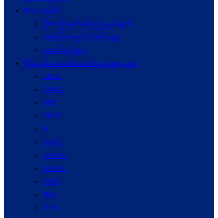
NCA သမိုင်း
ဦးတည်ချက်နှင့်ရည်ရွယ်ချက်
အထိမ်းအမှတ်တံဆိပ်များ
ဆောင်ပုဒ်များ
ငြိမ်းချမ်းရေးဖော်‌ဆောင်မှုယန္တရားများ
UPCC
UPWC
MPC
NRPC
PC
NSPCC
NSPWC
NSPNC
NSPC
JMC
JICM