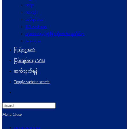
ကဗျာ
ကာတွန်း
အစီရင်ခံစာ
E-Newsletters
သုတေသနနှင့်ဖွံ့ဖြိုးတိုးတက်ရေးဆိုင်ရာ
Acronyms
ပြည်သူ့အသံ
ငြိမ်းချမ်းရေး Wiki
ဆက်သွယ်ရန်
Toggle website search
Menu
Close
မူလစာမျက်နှာ