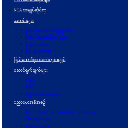
NCA စာချုပ်ဆိုင်ရာ
သတင်းများ
ငြိမ်းချမ်းရေးဆိုင်ရာ(ပြည်တွင်း)
ငြိမ်းချမ်းရေးဆိုင်ရာ(ပြည်ပ)
ပြည်တွင်းရေးရာ
နိုင်ငံတကာရေးရာ
ပြည်ထောင်စုသဘောတူစာချုပ်
ဆောင်ရွက်ချက်များ
ဓာတ်ပုံ
ဗွီဒီယို
ပညာပေးဆွေးနွေးမှုများ
ပညာပေးအစီအစဉ်
ဒီမိုကရေစီနှင့်ဖက်ဒရယ်တည်ဆောက်ရေးဆိုင်ရာ
ဒီမိုကရေစီရေးရာ
ဖက်ဒရယ်ရေးရာ