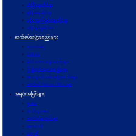
လုံခြုံရေးဆိုင်ရာ
ဖွံဖြိုးရေးဆိုင်ရာ
ပဋိပက္ခ‌ဖြေရှင်းရေးဆိုင်ရာ
ယုံကြည်မှုဆိုင်ရာ
ဆက်စပ်အဖွဲ့အစည်းများ
ကုလသမဂ္ဂ
ASEAN
နိုင်ငံတကာအဖွဲ့အစည်းများ
ပြည်တွင်းအဖွဲ့အစည်းများ
စေတနာ့ဝန်ထမ်းအဖွဲ့အစည်းများ
ဆက်စပ် Website URLs များ
အရင်းအမြစ်များ
ဥပဒေ
အသိပညာပေး
ဆက်စပ်စာအုပ်များ
ဆောင်းပါး
ဝတ္ထုတို