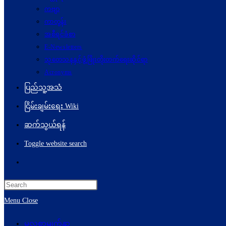
ကဗျာ
ကာတွန်း
အစီရင်ခံစာ
E-Newsletters
သုတေသနနှင့်ဖွံ့ဖြိုးတိုးတက်ရေးဆိုင်ရာ
Acronyms
ပြည်သူ့အသံ
ငြိမ်းချမ်းရေး Wiki
ဆက်သွယ်ရန်
Toggle website search
Menu
Close
မူလစာမျက်နှာ