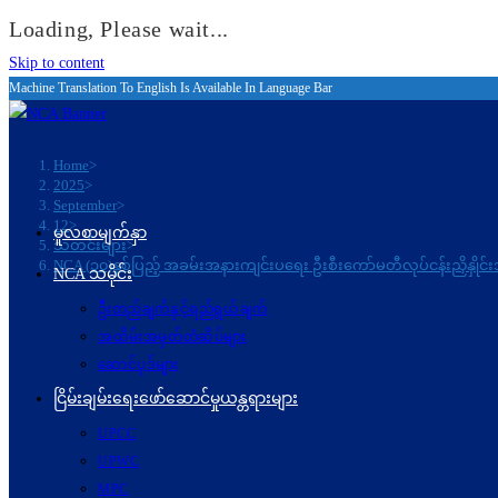
Loading, Please wait...
Skip to content
Machine Translation To English Is Available In Language Bar
Home
>
2025
>
September
>
12
>
မူလစာမျက်နှာ
သတင်းများ
>
NCA (၁၀)နှစ်ပြည့် အခမ်းအနားကျင်းပရေး ဦးစီးကော်မတီလုပ်ငန်းညှိနှိ
NCA သမိုင်း
ဦးတည်ချက်နှင့်ရည်ရွယ်ချက်
အထိမ်းအမှတ်တံဆိပ်များ
ဆောင်ပုဒ်များ
ငြိမ်းချမ်းရေးဖော်‌ဆောင်မှုယန္တရားများ
UPCC
UPWC
MPC