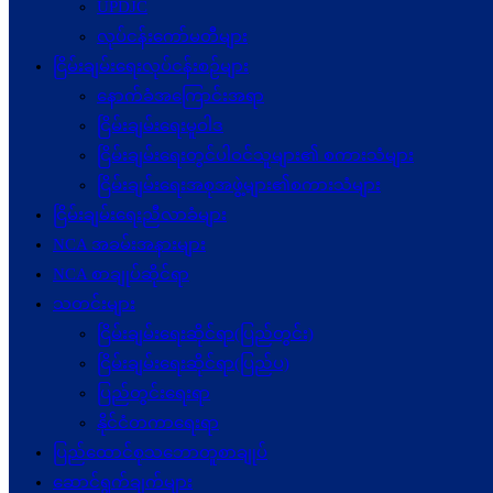
UPDJC
လုပ်ငန်းကော်မတီများ
ငြိမ်းချမ်းရေးလုပ်ငန်းစဉ်များ
နောက်ခံအကြောင်းအရာ
ငြိမ်းချမ်းရေးမူဝါဒ
ငြိမ်းချမ်းရေးတွင်ပါဝင်သူများ၏ စကားသံများ
ငြိမ်းချမ်းရေးအစုအဖွဲ့များ၏စကားသံများ
ငြိမ်းချမ်းရေးညီလာခံများ
NCA အခမ်းအနားများ
NCA စာချုပ်ဆိုင်ရာ
သတင်းများ
ငြိမ်းချမ်းရေးဆိုင်ရာ(ပြည်တွင်း)
ငြိမ်းချမ်းရေးဆိုင်ရာ(ပြည်ပ)
ပြည်တွင်းရေးရာ
နိုင်ငံတကာရေးရာ
ပြည်ထောင်စုသဘောတူစာချုပ်
ဆောင်ရွက်ချက်များ