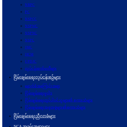
NRPC
PC
NSPCC
NSPWC
NSPNC
NSPC
JMC
JICM
UPDJC
လုပ်ငန်းကော်မတီများ
ငြိမ်းချမ်းရေးလုပ်ငန်းစဉ်များ
နောက်ခံအကြောင်းအရာ
ငြိမ်းချမ်းရေးမူဝါဒ
ငြိမ်းချမ်းရေးတွင်ပါဝင်သူများ၏ စကားသံများ
ငြိမ်းချမ်းရေးအစုအဖွဲ့များ၏စကားသံများ
ငြိမ်းချမ်းရေးညီလာခံများ
NCA အခမ်းအနားများ