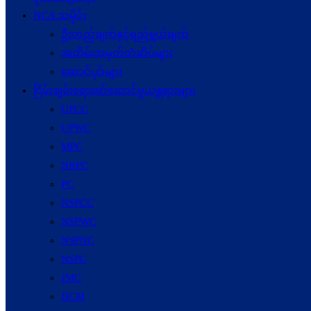
NCA သမိုင်း
ဦးတည်ချက်နှင့်ရည်ရွယ်ချက်
အထိမ်းအမှတ်တံဆိပ်များ
ဆောင်ပုဒ်များ
ငြိမ်းချမ်းရေးဖော်‌ဆောင်မှုယန္တရားများ
UPCC
UPWC
MPC
NRPC
PC
NSPCC
NSPWC
NSPNC
NSPC
JMC
JICM