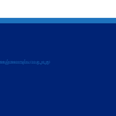
ုင်းအစည်းအဝေးကျင်းပ (၁၁-၉-၂၀၂၅)