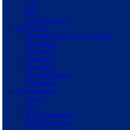
ဓာတ်ပုံ
ဗွီဒီယို
ပညာပေးဆွေးနွေးမှုများ
ပညာပေးအစီအစဉ်
ဒီမိုကရေစီနှင့်ဖက်ဒရယ်တည်ဆောက်ရေးဆိုင်ရာ
ဒီမိုကရေစီရေးရာ
ဖက်ဒရယ်ရေးရာ
လုံခြုံရေးဆိုင်ရာ
ဖွံဖြိုးရေးဆိုင်ရာ
ပဋိပက္ခ‌ဖြေရှင်းရေးဆိုင်ရာ
ယုံကြည်မှုဆိုင်ရာ
ဆက်စပ်အဖွဲ့အစည်းများ
ကုလသမဂ္ဂ
ASEAN
နိုင်ငံတကာအဖွဲ့အစည်းများ
ပြည်တွင်းအဖွဲ့အစည်းများ