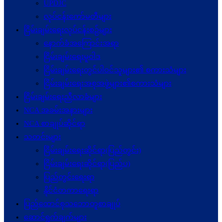
UPDJC
လုပ်ငန်းကော်မတီများ
ငြိမ်းချမ်းရေးလုပ်ငန်းစဉ်များ
နောက်ခံအကြောင်းအရာ
ငြိမ်းချမ်းရေးမူဝါဒ
ငြိမ်းချမ်းရေးတွင်ပါဝင်သူများ၏ စကားသံများ
ငြိမ်းချမ်းရေးအစုအဖွဲ့များ၏စကားသံများ
ငြိမ်းချမ်းရေးညီလာခံများ
NCA အခမ်းအနားများ
NCA စာချုပ်ဆိုင်ရာ
သတင်းများ
ငြိမ်းချမ်းရေးဆိုင်ရာ(ပြည်တွင်း)
ငြိမ်းချမ်းရေးဆိုင်ရာ(ပြည်ပ)
ပြည်တွင်းရေးရာ
နိုင်ငံတကာရေးရာ
ပြည်ထောင်စုသဘောတူစာချုပ်
ဆောင်ရွက်ချက်များ