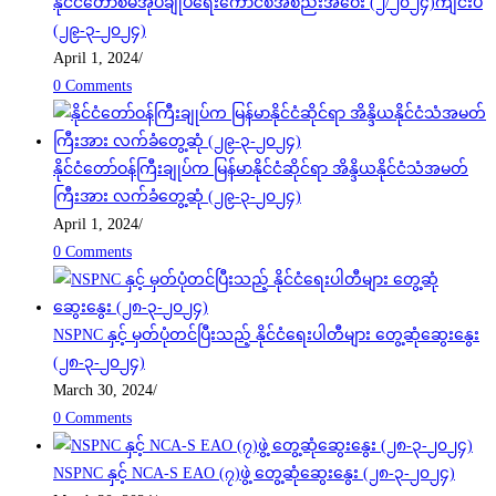
နိုင်ငံတော်စီမံအုပ်ချုပ်ရေးကောင်စီအစည်းအဝေး (၂/၂၀၂၄)ကျင်းပ
(၂၉-၃-၂၀၂၄)
April 1, 2024
/
0 Comments
နိုင်ငံတော်ဝန်ကြီးချုပ်က မြန်မာနိုင်ငံဆိုင်ရာ အိန္ဒိယနိုင်ငံသံအမတ်
ကြီးအား လက်ခံတွေ့ဆုံ (၂၉-၃-၂၀၂၄)
April 1, 2024
/
0 Comments
NSPNC နှင့် မှတ်ပုံတင်ပြီးသည့် နိုင်ငံရေးပါတီများ တွေ့ဆုံဆွေးနွေး
(၂၈-၃-၂၀၂၄)
March 30, 2024
/
0 Comments
NSPNC နှင့် NCA-S EAO (၇)ဖွဲ့ တွေ့ဆုံဆွေးနွေး (၂၈-၃-၂၀၂၄)