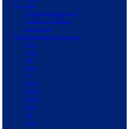
NCA သမိုင်း
ဦးတည်ချက်နှင့်ရည်ရွယ်ချက်
အထိမ်းအမှတ်တံဆိပ်များ
ဆောင်ပုဒ်များ
ငြိမ်းချမ်းရေးဖော်‌ဆောင်မှုယန္တရားများ
UPCC
UPWC
MPC
NRPC
PC
NSPCC
NSPWC
NSPNC
NSPC
JMC
JICM