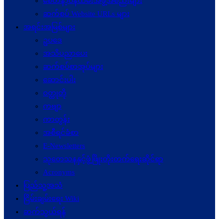
စေတနာ့ဝန်ထမ်းအဖွဲ့အစည်းများ
ဆက်စပ် Website URLs များ
အရင်းအမြစ်များ
ဥပဒေ
အသိပညာပေး
ဆက်စပ်စာအုပ်များ
ဆောင်းပါး
ဝတ္ထုတို
ကဗျာ
ကာတွန်း
အစီရင်ခံစာ
E-Newsletters
သုတေသနနှင့်ဖွံ့ဖြိုးတိုးတက်ရေးဆိုင်ရာ
Acronyms
ပြည်သူ့အသံ
ငြိမ်းချမ်းရေး Wiki
ဆက်သွယ်ရန်