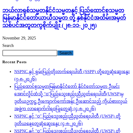
ဘယ်လာရုစ်သမ္မတနိုင်ငံသမ္မတနှင့် ပြည်ထောင်စုသမ္မတ
မြန်မာနိုင်ငံတော်ယာယီသမ္မတ တို့ နှစ်နိုင်ငံအထိမ်းအမှတ်
သစ်ပင်အတူတကွစိုက်ပျိုး (၂၈-၁၁-၂၀၂၅)
November 29, 2025
Search
Search
Recent Posts
NSPNC နှင့် ရှမ်းပြည်တိုးတက်ရေးပါတီ (SSPP) တို့တွေ့ဆုံဆွေးနွေး
(၇-၈-၂၀၂၆)
ပြည်ထောင်စုသမ္မတမြန်မာနိုင်ငံတော် နိုင်ငံတော်သမ္မတ ဦးမင်း
အောင်လှိုင်ထံသို့ “ဝ”ပြည်သွေးစည်းညီညွတ်ရေးပါတီ(UWSP)မှ
ဒုတိယဥက္ကဋ္ဌ ဦးကျောက်ကော်အန်း ဦးဆောင်သည့် ကိုယ်စားလှယ်
အဖွဲ့က လာရောက်ဂါရဝပြုတွေ့ဆုံ (၄-၈-၂၀၂၆)
NSPNC နှင့် “ဝ” ပြည်သွေးစည်းညီညွတ်ရေးပါတီ (UWSP) တို့
ဒုတိယနေ့တွေ့ဆုံဆွေးနွေး (၄-၈-၂၀၂၆)
NSPNC နှင့် “ဝ” ပြည်သွေးစည်းညီညွတ်ရေးပါတီ (UWSP) တို့