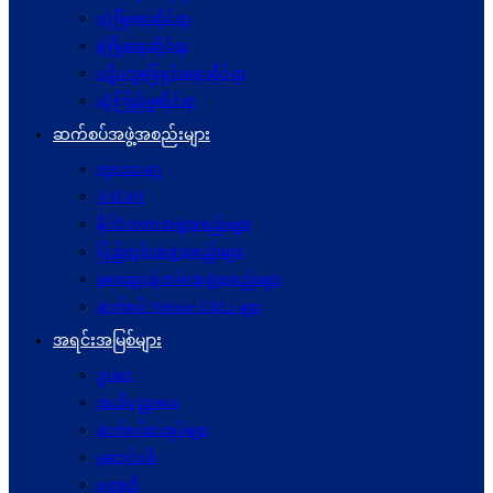
လုံခြုံရေးဆိုင်ရာ
ဖွံဖြိုးရေးဆိုင်ရာ
ပဋိပက္ခ‌ဖြေရှင်းရေးဆိုင်ရာ
ယုံကြည်မှုဆိုင်ရာ
ဆက်စပ်အဖွဲ့အစည်းများ
ကုလသမဂ္ဂ
ASEAN
နိုင်ငံတကာအဖွဲ့အစည်းများ
ပြည်တွင်းအဖွဲ့အစည်းများ
စေတနာ့ဝန်ထမ်းအဖွဲ့အစည်းများ
ဆက်စပ် Website URLs များ
အရင်းအမြစ်များ
ဥပဒေ
အသိပညာပေး
ဆက်စပ်စာအုပ်များ
ဆောင်းပါး
ဝတ္ထုတို