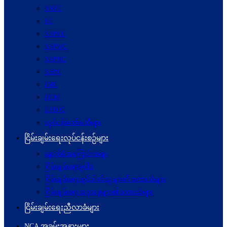
NRPC
PC
NSPCC
NSPWC
NSPNC
NSPC
JMC
JICM
UPDJC
လုပ်ငန်းကော်မတီများ
ငြိမ်းချမ်းရေးလုပ်ငန်းစဉ်များ
နောက်ခံအကြောင်းအရာ
ငြိမ်းချမ်းရေးမူဝါဒ
ငြိမ်းချမ်းရေးတွင်ပါဝင်သူများ၏ စကားသံများ
ငြိမ်းချမ်းရေးအစုအဖွဲ့များ၏စကားသံများ
ငြိမ်းချမ်းရေးညီလာခံများ
NCA အခမ်းအနားများ