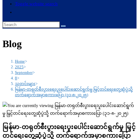
Toggle website search
Blog
Home
>
2025
>
September
>
8
>
သတင်းများ
>
မြန်မာ-တရုတ်စီးပွားရေးပူးပေါင်းဆောင်ရွက်မှု မြှင့်တင်ရေးတွေ့ဆုံပွဲသို့
တက်ရောက်အမှာစကားပြော (၃၁-၈-၂၀၂၅)
မြန်မာ-တရုတ်စီးပွားရေးပူးပေါင်းဆောင်ရွက်မှု မြှင့်
တင်ရေးတွေ့ဆုံပွဲသို့ တက်ရောက်အမှာစကားပြော