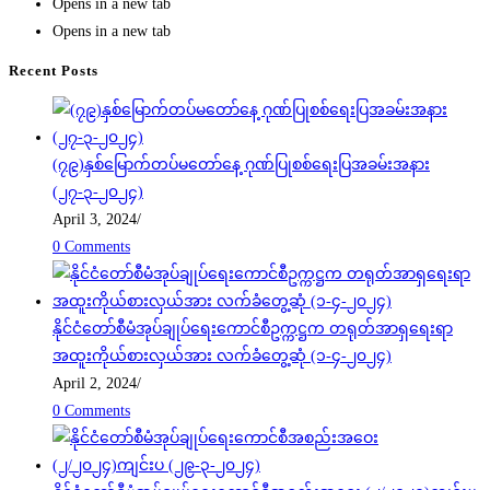
Opens in a new tab
Opens in a new tab
Recent Posts
(၇၉)နှစ်မြောက်တပ်မတော်နေ့ ဂုဏ်ပြုစစ်ရေးပြအခမ်းအနား
(၂၇-၃-၂၀၂၄)
April 3, 2024
/
0 Comments
နိုင်ငံတော်စီမံအုပ်ချုပ်ရေးကောင်စီဥက္ကဋ္ဌက တရုတ်အာရှရေးရာ
အထူးကိုယ်စားလှယ်အား လက်ခံတွေ့ဆုံ (၁-၄-၂၀၂၄)
April 2, 2024
/
0 Comments