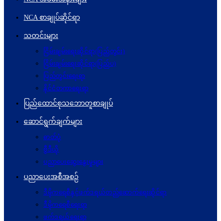
NCA စာချုပ်ဆိုင်ရာ
သတင်းများ
ငြိမ်းချမ်းရေးဆိုင်ရာ(ပြည်တွင်း)
ငြိမ်းချမ်းရေးဆိုင်ရာ(ပြည်ပ)
ပြည်တွင်းရေးရာ
နိုင်ငံတကာရေးရာ
ပြည်ထောင်စုသဘောတူစာချုပ်
ဆောင်ရွက်ချက်များ
ဓာတ်ပုံ
ဗွီဒီယို
ပညာပေးဆွေးနွေးမှုများ
ပညာပေးအစီအစဉ်
ဒီမိုကရေစီနှင့်ဖက်ဒရယ်တည်ဆောက်ရေးဆိုင်ရာ
ဒီမိုကရေစီရေးရာ
ဖက်ဒရယ်ရေးရာ