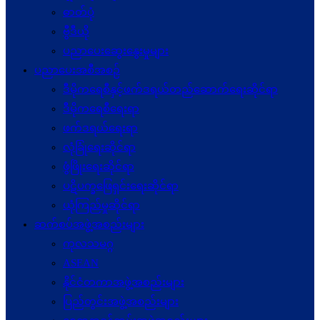
ဓာတ်ပုံ
ဗွီဒီယို
ပညာပေးဆွေးနွေးမှုများ
ပညာပေးအစီအစဉ်
ဒီမိုကရေစီနှင့်ဖက်ဒရယ်တည်ဆောက်ရေးဆိုင်ရာ
ဒီမိုကရေစီရေးရာ
ဖက်ဒရယ်ရေးရာ
လုံခြုံရေးဆိုင်ရာ
ဖွံဖြိုးရေးဆိုင်ရာ
ပဋိပက္ခ‌ဖြေရှင်းရေးဆိုင်ရာ
ယုံကြည်မှုဆိုင်ရာ
ဆက်စပ်အဖွဲ့အစည်းများ
ကုလသမဂ္ဂ
ASEAN
နိုင်ငံတကာအဖွဲ့အစည်းများ
ပြည်တွင်းအဖွဲ့အစည်းများ