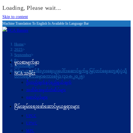
Loading, Please wait...
Skip to content
Machine Translation To English Is Available In Language Bar
Home
>
2025
>
September
>
8
>
မူလစာမျက်နှာ
သတင်းများ
>
မြန်မာ-တရုတ်စီးပွားရေးပူးပေါင်းဆောင်ရွက်မှု မြှင့်တင်ရေးတွေ့ဆုံပွဲသို့
NCA သမိုင်း
တက်ရောက်အမှာစကားပြော (၃၁-၈-၂၀၂၅)
ဦးတည်ချက်နှင့်ရည်ရွယ်ချက်
အထိမ်းအမှတ်တံဆိပ်များ
ဆောင်ပုဒ်များ
ငြိမ်းချမ်းရေးဖော်‌ဆောင်မှုယန္တရားများ
UPCC
UPWC
MPC