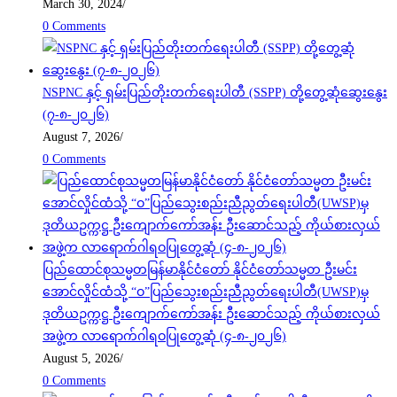
March 30, 2024
/
0 Comments
NSPNC နှင့် ရှမ်းပြည်တိုးတက်ရေးပါတီ (SSPP) တို့တွေ့ဆုံဆွေးနွေး
(၇-၈-၂၀၂၆)
August 7, 2026
/
0 Comments
ပြည်ထောင်စုသမ္မတမြန်မာနိုင်ငံတော် နိုင်ငံတော်သမ္မတ ဦးမင်း
အောင်လှိုင်ထံသို့ “ဝ”ပြည်သွေးစည်းညီညွတ်ရေးပါတီ(UWSP)မှ
ဒုတိယဥက္ကဋ္ဌ ဦးကျောက်ကော်အန်း ဦးဆောင်သည့် ကိုယ်စားလှယ်
အဖွဲ့က လာရောက်ဂါရဝပြုတွေ့ဆုံ (၄-၈-၂၀၂၆)
August 5, 2026
/
0 Comments