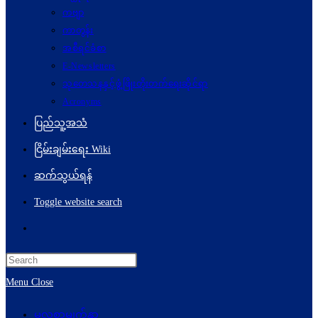
ကဗျာ
ကာတွန်း
အစီရင်ခံစာ
E-Newsletters
သုတေသနနှင့်ဖွံ့ဖြိုးတိုးတက်ရေးဆိုင်ရာ
Acronyms
ပြည်သူ့အသံ
ငြိမ်းချမ်းရေး Wiki
ဆက်သွယ်ရန်
Toggle website search
Menu
Close
မူလစာမျက်နှာ