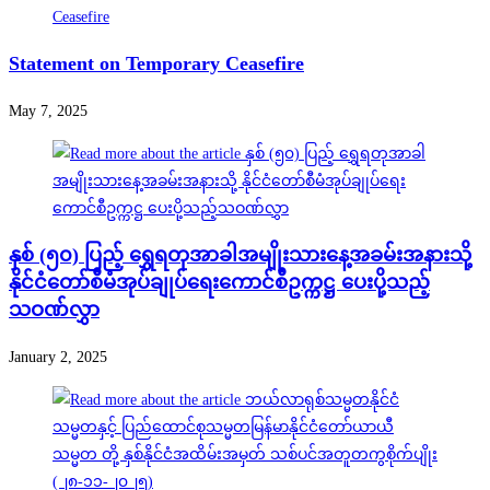
Statement on Temporary Ceasefire
May 7, 2025
နှစ် (၅၀) ပြည့် ရွှေရတုအာခါအမျိုးသားနေ့အခမ်းအနားသို့
နိုင်ငံတော်စီမံအုပ်ချုပ်ရေးကောင်စီဥက္ကဋ္ဌ ပေးပို့သည့်
သဝဏ်လွှာ
January 2, 2025