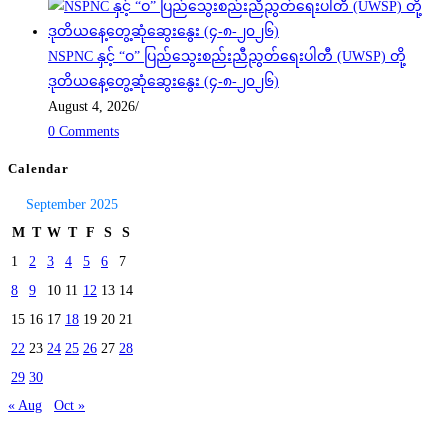
NSPNC နှင့် “ဝ” ပြည်သွေးစည်းညီညွတ်ရေးပါတီ (UWSP) တို့
ဒုတိယနေ့တွေ့ဆုံဆွေးနွေး (၄-၈-၂၀၂၆)
August 4, 2026
/
0 Comments
Calendar
September 2025
M
T
W
T
F
S
S
1
2
3
4
5
6
7
8
9
10
11
12
13
14
15
16
17
18
19
20
21
22
23
24
25
26
27
28
29
30
« Aug
Oct »
Today's visitors:
3