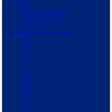
NCA သမိုင်း
ဦးတည်ချက်နှင့်ရည်ရွယ်ချက်
အထိမ်းအမှတ်တံဆိပ်များ
ဆောင်ပုဒ်များ
ငြိမ်းချမ်းရေးဖော်‌ဆောင်မှုယန္တရားများ
UPCC
UPWC
MPC
NRPC
PC
NSPCC
NSPWC
NSPNC
NSPC
JMC
JICM