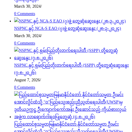
March 30, 2024
/
0 Comments
NSPNC နှင့် NCA-S EAO (၇)ဖွဲ့ တွေ့ဆုံဆွေးနွေး (၂၈-၃-၂၀၂၄)
March 30, 2024
/
0 Comments
NSPNC နှင့် ရှမ်းပြည်တိုးတက်ရေးပါတီ (SSPP) တို့တွေ့ဆုံဆွေးနွေး
(၇-၈-၂၀၂၆)
August 7, 2026
/
0 Comments
ပြည်ထောင်စုသမ္မတမြန်မာနိုင်ငံတော် နိုင်ငံတော်သမ္မတ ဦးမင်း
အောင်လှိုင်ထံသို့ “ဝ”ပြည်သွေးစည်းညီညွတ်ရေးပါတီ(UWSP)မှ