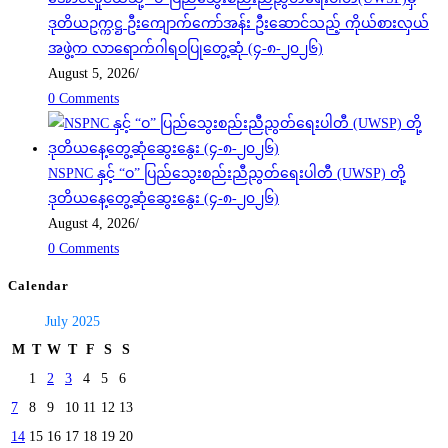
ဒုတိယဥက္ကဋ္ဌ ဦးကျောက်ကော်အန်း ဦးဆောင်သည့် ကိုယ်စားလှယ်
အဖွဲ့က လာရောက်ဂါရဝပြုတွေ့ဆုံ (၄-၈-၂၀၂၆)
August 5, 2026
/
0 Comments
NSPNC နှင့် “ဝ” ပြည်သွေးစည်းညီညွတ်ရေးပါတီ (UWSP) တို့
ဒုတိယနေ့တွေ့ဆုံဆွေးနွေး (၄-၈-၂၀၂၆)
August 4, 2026
/
0 Comments
Calendar
July 2025
M
T
W
T
F
S
S
1
2
3
4
5
6
7
8
9
10
11
12
13
14
15
16
17
18
19
20