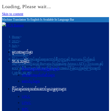
Loading, Please wait...
Skip to content
Machine Translation To English Is Available In Language Bar
Home
>
2025
>
July
>
3
>
မူလစာမျက်နှာ
သတင်းများ
>
နိုင်ငံတော်စီမံအုပ်ချုပ်ရေးကောင်စီဥက္ကဋ္ဌနှင့် Buryatia ပြည်နယ်
NCA သမိုင်း
အကြီးအကဲတို့သည် Buryatia ပြည်နယ်မှ Arigus ၊ ATV ၊ Tivicom နှင့်
ဒေသခံမီဒီယာများ၏ မေးမြန်းမှုများအပေါ် ပြန်လည်ဖြေကြားချက်
ဦးတည်ချက်နှင့်ရည်ရွယ်ချက်
(၂၉-၆-၂၀၂၅)
အထိမ်းအမှတ်တံဆိပ်များ
ဆောင်ပုဒ်များ
ငြိမ်းချမ်းရေးဖော်‌ဆောင်မှုယန္တရားများ
UPCC
UPWC
MPC