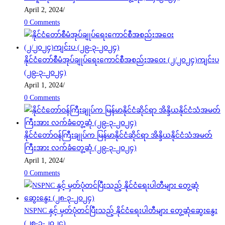
April 2, 2024
/
0 Comments
နိုင်ငံတော်စီမံအုပ်ချုပ်ရေးကောင်စီအစည်းအဝေး (၂/၂၀၂၄)ကျင်းပ
(၂၉-၃-၂၀၂၄)
April 1, 2024
/
0 Comments
နိုင်ငံတော်ဝန်ကြီးချုပ်က မြန်မာနိုင်ငံဆိုင်ရာ အိန္ဒိယနိုင်ငံသံအမတ်
ကြီးအား လက်ခံတွေ့ဆုံ (၂၉-၃-၂၀၂၄)
April 1, 2024
/
0 Comments
NSPNC နှင့် မှတ်ပုံတင်ပြီးသည့် နိုင်ငံရေးပါတီများ တွေ့ဆုံဆွေးနွေး
(၂၈-၃-၂၀၂၄)