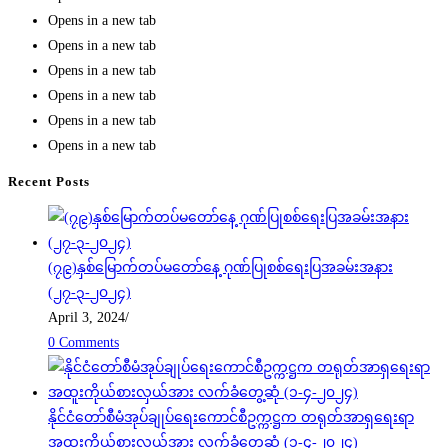
Opens in a new tab
Opens in a new tab
Opens in a new tab
Opens in a new tab
Opens in a new tab
Opens in a new tab
Recent Posts
(၇၉)နှစ်မြောက်တပ်မတော်နေ့ ဂုဏ်ပြုစစ်ရေးပြအခမ်းအနား
(၂၇-၃-၂၀၂၄)
April 3, 2024
/
0 Comments
နိုင်ငံတော်စီမံအုပ်ချုပ်ရေးကောင်စီဥက္ကဋ္ဌက တရုတ်အာရှရေးရာ
အထူးကိုယ်စားလှယ်အား လက်ခံတွေ့ဆုံ (၁-၄-၂၀၂၄)