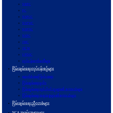
NRPC
PC
NSPCC
NSPWC
NSPNC
NSPC
JMC
JICM
UPDJC
လုပ်ငန်းကော်မတီများ
ငြိမ်းချမ်းရေးလုပ်ငန်းစဉ်များ
နောက်ခံအကြောင်းအရာ
ငြိမ်းချမ်းရေးမူဝါဒ
ငြိမ်းချမ်းရေးတွင်ပါဝင်သူများ၏ စကားသံများ
ငြိမ်းချမ်းရေးအစုအဖွဲ့များ၏စကားသံများ
ငြိမ်းချမ်းရေးညီလာခံများ
NCA အခမ်းအနားများ