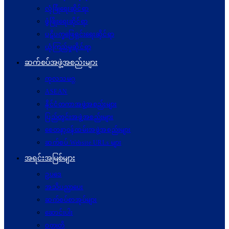
လုံခြုံရေးဆိုင်ရာ
ဖွံဖြိုးရေးဆိုင်ရာ
ပဋိပက္ခ‌ဖြေရှင်းရေးဆိုင်ရာ
ယုံကြည်မှုဆိုင်ရာ
ဆက်စပ်အဖွဲ့အစည်းများ
ကုလသမဂ္ဂ
ASEAN
နိုင်ငံတကာအဖွဲ့အစည်းများ
ပြည်တွင်းအဖွဲ့အစည်းများ
စေတနာ့ဝန်ထမ်းအဖွဲ့အစည်းများ
ဆက်စပ် Website URLs များ
အရင်းအမြစ်များ
ဥပဒေ
အသိပညာပေး
ဆက်စပ်စာအုပ်များ
ဆောင်းပါး
ဝတ္ထုတို