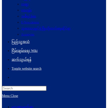
ကဗျာ
ကာတွန်း
အစီရင်ခံစာ
E-Newsletters
သုတေသနနှင့်ဖွံ့ဖြိုးတိုးတက်ရေးဆိုင်ရာ
Acronyms
ပြည်သူ့အသံ
ငြိမ်းချမ်းရေး Wiki
ဆက်သွယ်ရန်
Toggle website search
Menu
Close
မူလစာမျက်နှာ