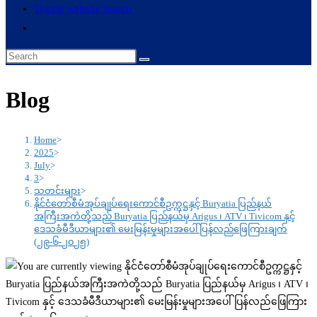
Toggle website search
Blog
Home
>
2025
>
July
>
3
>
သတင်းများ
>
နိုင်ငံတော်စီမံအုပ်ချုပ်ရေးကောင်စီဥက္ကဋ္ဌနှင့် Buryatia ပြည်နယ်
အကြီးအကဲတို့သည် Buryatia ပြည်နယ်မှ Arigus ၊ ATV ၊ Tivicom နှင့်
ဒေသခံမီဒီယာများ၏ မေးမြန်းမှုများအပေါ် ပြန်လည်ဖြေကြားချက်
(၂၉-၆-၂၀၂၅)