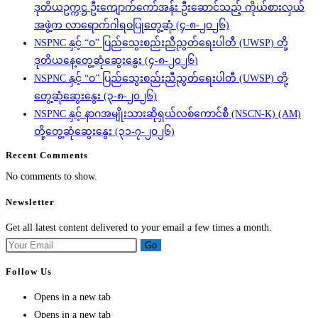
ဒုတိယဥက္ကဋ္ဌ ဦးကျောက်ကော်အန်း ဦးဆောင်သည့် ကိုယ်စားလှယ်
အဖွဲ့က လာရောက်ဂါရဝပြုတွေ့ဆုံ (၄-၈-၂၀၂၆)
NSPNC နှင့် “ဝ” ပြည်သွေးစည်းညီညွတ်ရေးပါတီ (UWSP) တို့
ဒုတိယနေ့တွေ့ဆုံဆွေးနွေး (၄-၈-၂၀၂၆)
NSPNC နှင့် “ဝ” ပြည်သွေးစည်းညီညွတ်ရေးပါတီ (UWSP) တို့
တွေ့ဆုံဆွေးနွေး (၃-၈-၂၀၂၆)
NSPNC နှင့် နာဂအမျိုးသားဆိုရှယ်လစ်ကောင်စီ (NSCN-K) (AM)
တို့တွေ့ဆုံဆွေးနွေး (၃၁-၇-၂၀၂၆)
Recent Comments
No comments to show.
Newsletter
Get all latest content delivered to your email a few times a month.
Go
Follow Us
Opens in a new tab
Opens in a new tab