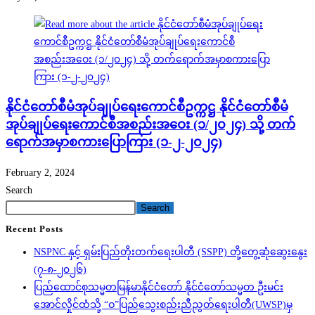
နိုင်ငံတော်စီမံအုပ်ချုပ်ရေးကောင်စီဥက္ကဋ္ဌ နိုင်ငံတော်စီမံ
အုပ်ချုပ်ရေးကောင်စီအစည်းအဝေး (၁/၂၀၂၄) သို့ တက်
ရောက်အမှာစကားပြောကြား (၁-၂-၂၀၂၄)
February 2, 2024
Search
Search
Recent Posts
NSPNC နှင့် ရှမ်းပြည်တိုးတက်ရေးပါတီ (SSPP) တို့တွေ့ဆုံဆွေးနွေး
(၇-၈-၂၀၂၆)
ပြည်ထောင်စုသမ္မတမြန်မာနိုင်ငံတော် နိုင်ငံတော်သမ္မတ ဦးမင်း
အောင်လှိုင်ထံသို့ “ဝ”ပြည်သွေးစည်းညီညွတ်ရေးပါတီ(UWSP)မှ