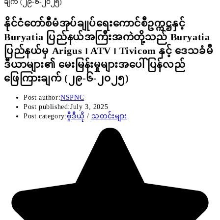
နိုင်ငံတော်စီမံအုပ်ချုပ်ရေးကောင်စီဥက္ကဋ္ဌနှင့်
Buryatia ပြည်နယ်အကြီးအကဲတို့သည် Buryatia
ပြည်နယ်မှ Arigus ၊ ATV ၊ Tivicom နှင့် ဒေသခံမီ
ဒီယာများ၏ မေးမြန်းမှုများအပေါ် ပြန်လည်
ဖြေကြားချက် (၂၉-၆-၂၀၂၅)
Post author:
NSPNC
Post published:
July 3, 2025
Post category:
ဗွီဒီယို
/
သတင်းများ