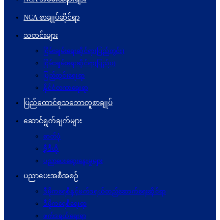
NCA စာချုပ်ဆိုင်ရာ
သတင်းများ
ငြိမ်းချမ်းရေးဆိုင်ရာ(ပြည်တွင်း)
ငြိမ်းချမ်းရေးဆိုင်ရာ(ပြည်ပ)
ပြည်တွင်းရေးရာ
နိုင်ငံတကာရေးရာ
ပြည်ထောင်စုသဘောတူစာချုပ်
ဆောင်ရွက်ချက်များ
ဓာတ်ပုံ
ဗွီဒီယို
ပညာပေးဆွေးနွေးမှုများ
ပညာပေးအစီအစဉ်
ဒီမိုကရေစီနှင့်ဖက်ဒရယ်တည်ဆောက်ရေးဆိုင်ရာ
ဒီမိုကရေစီရေးရာ
ဖက်ဒရယ်ရေးရာ