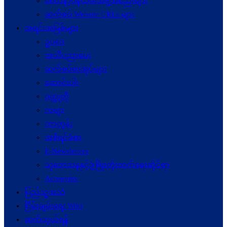
စေတနာ့ဝန်ထမ်းအဖွဲ့အစည်းများ
ဆက်စပ် Website URLs များ
အရင်းအမြစ်များ
ဥပဒေ
အသိပညာပေး
ဆက်စပ်စာအုပ်များ
ဆောင်းပါး
ဝတ္ထုတို
ကဗျာ
ကာတွန်း
အစီရင်ခံစာ
E-Newsletters
သုတေသနနှင့်ဖွံ့ဖြိုးတိုးတက်ရေးဆိုင်ရာ
Acronyms
ပြည်သူ့အသံ
ငြိမ်းချမ်းရေး Wiki
ဆက်သွယ်ရန်