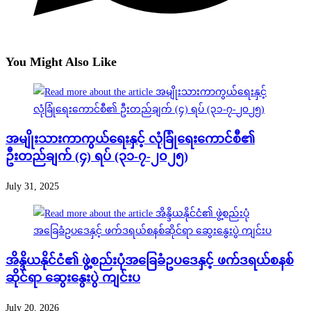
You Might Also Like
အမျိုးသားကာကွယ်ရေးနှင့် လုံခြုံရေးကောင်စီ၏
ဦးတည်ချက် (၄) ရပ် (၃၁-၇-၂၀၂၅)
July 31, 2025
အိန္ဒိယနိုင်ငံ၏ ဖွဲ့စည်းပုံအခြေခံဥပဒေနှင့် ဖက်ဒရယ်စနစ်
ဆိုင်ရာ ဆွေးနွေးပွဲ ကျင်းပ
July 20, 2026