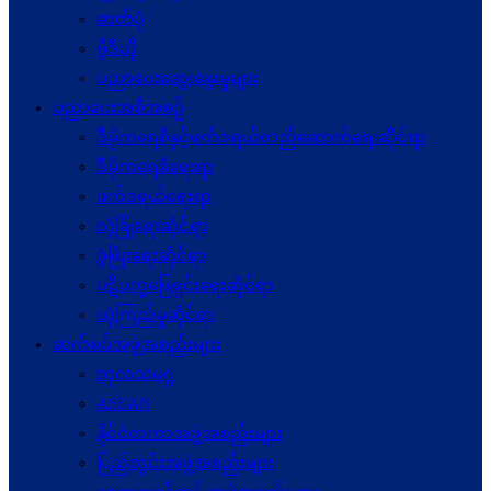
ဓာတ်ပုံ
ဗွီဒီယို
ပညာပေးဆွေးနွေးမှုများ
ပညာပေးအစီအစဉ်
ဒီမိုကရေစီနှင့်ဖက်ဒရယ်တည်ဆောက်ရေးဆိုင်ရာ
ဒီမိုကရေစီရေးရာ
ဖက်ဒရယ်ရေးရာ
လုံခြုံရေးဆိုင်ရာ
ဖွံဖြိုးရေးဆိုင်ရာ
ပဋိပက္ခ‌ဖြေရှင်းရေးဆိုင်ရာ
ယုံကြည်မှုဆိုင်ရာ
ဆက်စပ်အဖွဲ့အစည်းများ
ကုလသမဂ္ဂ
ASEAN
နိုင်ငံတကာအဖွဲ့အစည်းများ
ပြည်တွင်းအဖွဲ့အစည်းများ