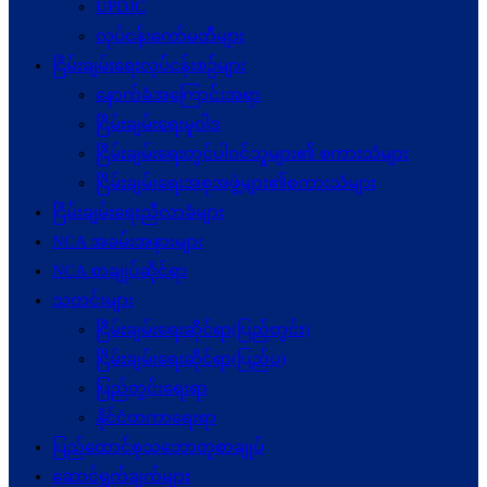
UPDJC
လုပ်ငန်းကော်မတီများ
ငြိမ်းချမ်းရေးလုပ်ငန်းစဉ်များ
နောက်ခံအကြောင်းအရာ
ငြိမ်းချမ်းရေးမူဝါဒ
ငြိမ်းချမ်းရေးတွင်ပါဝင်သူများ၏ စကားသံများ
ငြိမ်းချမ်းရေးအစုအဖွဲ့များ၏စကားသံများ
ငြိမ်းချမ်းရေးညီလာခံများ
NCA အခမ်းအနားများ
NCA စာချုပ်ဆိုင်ရာ
သတင်းများ
ငြိမ်းချမ်းရေးဆိုင်ရာ(ပြည်တွင်း)
ငြိမ်းချမ်းရေးဆိုင်ရာ(ပြည်ပ)
ပြည်တွင်းရေးရာ
နိုင်ငံတကာရေးရာ
ပြည်ထောင်စုသဘောတူစာချုပ်
ဆောင်ရွက်ချက်များ