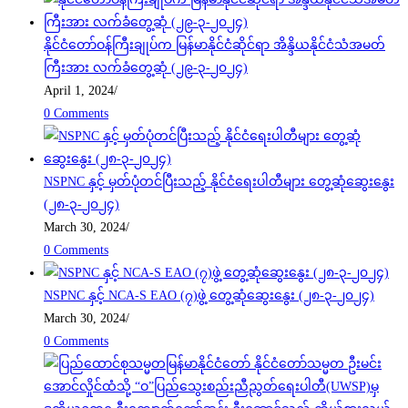
နိုင်ငံတော်ဝန်ကြီးချုပ်က မြန်မာနိုင်ငံဆိုင်ရာ အိန္ဒိယနိုင်ငံသံအမတ်
ကြီးအား လက်ခံတွေ့ဆုံ (၂၉-၃-၂၀၂၄)
April 1, 2024
/
0 Comments
NSPNC နှင့် မှတ်ပုံတင်ပြီးသည့် နိုင်ငံရေးပါတီများ တွေ့ဆုံဆွေးနွေး
(၂၈-၃-၂၀၂၄)
March 30, 2024
/
0 Comments
NSPNC နှင့် NCA-S EAO (၇)ဖွဲ့ တွေ့ဆုံဆွေးနွေး (၂၈-၃-၂၀၂၄)
March 30, 2024
/
0 Comments