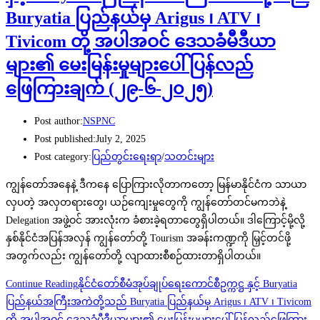
Buryatia ပြည်နယ်မှ Arigus ၊ ATV ၊
Tivicom တို့ အပါအဝင် ဒေသခံမီဒီယာ
များ၏ မေးမြန်းမှုများပေါ် ပြန်လည်
ဖြေကြားချက် (၂၉-၆-၂၀၂၅)
Post author:
NSPNC
Post published:
July 2, 2025
Post category:
ပြည်တွင်းရေးရာ
/
သတင်းများ
ကျွန်တော်အနေနဲ့ ဒီကနေ ပြောကြားလိုတာကတော့ မြန်မာနိုင်ငံက သာယာ
လှပတဲ့ အလှတရားတွေ၊ ယဉ်ကျေးမှုတွေကို ကျွန်တော်တင်မကဘဲနဲ့
Delegation အဖွဲ့ဝင် အားလုံးက ခံစားခဲ့ရတာတွေရှိပါတယ်။ ဒါကြောင့်မို့လို့
နှစ်နိုင်ငံအပြန်အလှန် ကျွန်တော်တို့ Tourism အခန်းကဏ္ဍကို မြှင့်တင်ဖို့
အတွက်လည်း ကျွန်တော်တို့ လျာထားစီစဉ်ထားတာရှိပါတယ်။
Continue Reading
နိုင်ငံတော်စီမံအုပ်ချုပ်ရေးကောင်စီဥက္ကဋ္ဌ နှင့် Buryatia
ပြည်နယ်အကြီးအကဲတို့သည် Buryatia ပြည်နယ်မှ Arigus ၊ ATV ၊ Tivicom
တို့ အပါအဝင် ဒေသခံမီဒီယာများ၏ မေးမြန်းမှုများပေါ် ပြန်လည်ဖြေကြား