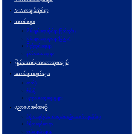
NCA စာချုပ်ဆိုင်ရာ
သတင်းများ
ငြိမ်းချမ်းရေးဆိုင်ရာ(ပြည်တွင်း)
ငြိမ်းချမ်းရေးဆိုင်ရာ(ပြည်ပ)
ပြည်တွင်းရေးရာ
နိုင်ငံတကာရေးရာ
ပြည်ထောင်စုသဘောတူစာချုပ်
ဆောင်ရွက်ချက်များ
ဓာတ်ပုံ
ဗွီဒီယို
ပညာပေးဆွေးနွေးမှုများ
ပညာပေးအစီအစဉ်
ဒီမိုကရေစီနှင့်ဖက်ဒရယ်တည်ဆောက်ရေးဆိုင်ရာ
ဒီမိုကရေစီရေးရာ
ဖက်ဒရယ်ရေးရာ