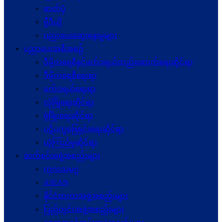
ဓာတ်ပုံ
ဗွီဒီယို
ပညာပေးဆွေးနွေးမှုများ
ပညာပေးအစီအစဉ်
ဒီမိုကရေစီနှင့်ဖက်ဒရယ်တည်ဆောက်ရေးဆိုင်ရာ
ဒီမိုကရေစီရေးရာ
ဖက်ဒရယ်ရေးရာ
လုံခြုံရေးဆိုင်ရာ
ဖွံဖြိုးရေးဆိုင်ရာ
ပဋိပက္ခ‌ဖြေရှင်းရေးဆိုင်ရာ
ယုံကြည်မှုဆိုင်ရာ
ဆက်စပ်အဖွဲ့အစည်းများ
ကုလသမဂ္ဂ
ASEAN
နိုင်ငံတကာအဖွဲ့အစည်းများ
ပြည်တွင်းအဖွဲ့အစည်းများ