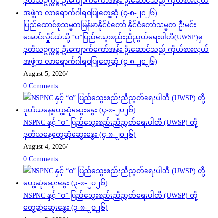
ပြည်ထောင်စုသမ္မတမြန်မာနိုင်ငံတော် နိုင်ငံတော်သမ္မတ ဦးမင်း
အောင်လှိုင်ထံသို့ “ဝ”ပြည်သွေးစည်းညီညွတ်ရေးပါတီ(UWSP)မှ
ဒုတိယဥက္ကဋ္ဌ ဦးကျောက်ကော်အန်း ဦးဆောင်သည့် ကိုယ်စားလှယ်
အဖွဲ့က လာရောက်ဂါရဝပြုတွေ့ဆုံ (၄-၈-၂၀၂၆)
August 5, 2026
/
0 Comments
NSPNC နှင့် “ဝ” ပြည်သွေးစည်းညီညွတ်ရေးပါတီ (UWSP) တို့
ဒုတိယနေ့တွေ့ဆုံဆွေးနွေး (၄-၈-၂၀၂၆)
August 4, 2026
/
0 Comments
NSPNC နှင့် “ဝ” ပြည်သွေးစည်းညီညွတ်ရေးပါတီ (UWSP) တို့
တွေ့ဆုံဆွေးနွေး (၃-၈-၂၀၂၆)