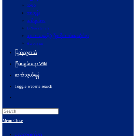
ကဗျာ
ကာတွန်း
အစီရင်ခံစာ
E-Newsletters
သုတေသနနှင့်ဖွံ့ဖြိုးတိုးတက်ရေးဆိုင်ရာ
Acronyms
ပြည်သူ့အသံ
ငြိမ်းချမ်းရေး Wiki
ဆက်သွယ်ရန်
Toggle website search
Menu
Close
မူလစာမျက်နှာ