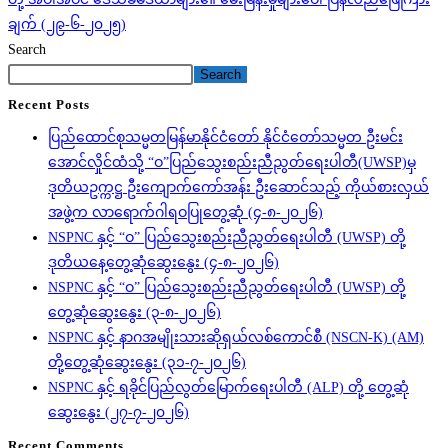
ချက် (၂၉-၆-၂၀၂၅)
Search
Search
Recent Posts
ပြည်ထောင်စုသမ္မတမြန်မာနိုင်ငံတော် နိုင်ငံတော်သမ္မတ ဦးမင်း
အောင်လှိုင်ထံသို့ “ဝ”ပြည်သွေးစည်းညီညွတ်ရေးပါတီ(UWSP)မှ
ဒုတိယဥက္ကဋ္ဌ ဦးကျောက်ကော်အန်း ဦးဆောင်သည့် ကိုယ်စားလှယ်
အဖွဲ့က လာရောက်ဂါရဝပြုတွေ့ဆုံ (၄-၈-၂၀၂၆)
NSPNC နှင့် “ဝ” ပြည်သွေးစည်းညီညွတ်ရေးပါတီ (UWSP) တို့
ဒုတိယနေ့တွေ့ဆုံဆွေးနွေး (၄-၈-၂၀၂၆)
NSPNC နှင့် “ဝ” ပြည်သွေးစည်းညီညွတ်ရေးပါတီ (UWSP) တို့
တွေ့ဆုံဆွေးနွေး (၃-၈-၂၀၂၆)
NSPNC နှင့် နာဂအမျိုးသားဆိုရှယ်လစ်ကောင်စီ (NSCN-K) (AM)
တို့တွေ့ဆုံဆွေးနွေး (၃၁-၇-၂၀၂၆)
NSPNC နှင့် ရခိုင်ပြည်လွတ်မြောက်ရေးပါတီ (ALP) တို့ တွေ့ဆုံ
ဆွေးနွေး (၂၇-၇-၂၀၂၆)
Recent Comments