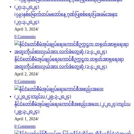
(၇၉)နှစ်မြောက်တပ်မတော်နေ့ ဂုဏ်ပြုစစ်ရေးပြအခမ်းအနား
(၂၇-၃-၂၀၂၄)
April 3, 2024
/
0 Comments
နိုင်ငံတော်စီမံအုပ်ချုပ်ရေးကောင်စီဥက္ကဋ္ဌက တရုတ်အာရှရေးရာ
အထူးကိုယ်စားလှယ်အား လက်ခံတွေ့ဆုံ (၁-၄-၂၀၂၄)
April 2, 2024
/
0 Comments
နိုင်ငံတော်စီမံအုပ်ချုပ်ရေးကောင်စီအစည်းအဝေး (၂/၂၀၂၄)ကျင်းပ
(၂၉-၃-၂၀၂၄)
April 1, 2024
/
0 Comments