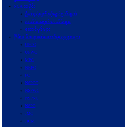
NCA သမိုင်း
ဦးတည်ချက်နှင့်ရည်ရွယ်ချက်
အထိမ်းအမှတ်တံဆိပ်များ
ဆောင်ပုဒ်များ
ငြိမ်းချမ်းရေးဖော်‌ဆောင်မှုယန္တရားများ
UPCC
UPWC
MPC
NRPC
PC
NSPCC
NSPWC
NSPNC
NSPC
JMC
JICM