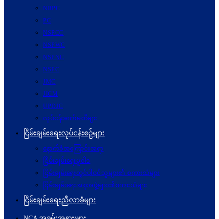
NRPC
PC
NSPCC
NSPWC
NSPNC
NSPC
JMC
JICM
UPDJC
လုပ်ငန်းကော်မတီများ
ငြိမ်းချမ်းရေးလုပ်ငန်းစဉ်များ
နောက်ခံအကြောင်းအရာ
ငြိမ်းချမ်းရေးမူဝါဒ
ငြိမ်းချမ်းရေးတွင်ပါဝင်သူများ၏ စကားသံများ
ငြိမ်းချမ်းရေးအစုအဖွဲ့များ၏စကားသံများ
ငြိမ်းချမ်းရေးညီလာခံများ
NCA အခမ်းအနားများ