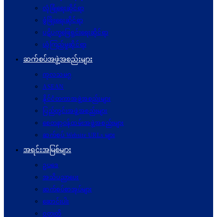
လုံခြုံရေးဆိုင်ရာ
ဖွံဖြိုးရေးဆိုင်ရာ
ပဋိပက္ခ‌ဖြေရှင်းရေးဆိုင်ရာ
ယုံကြည်မှုဆိုင်ရာ
ဆက်စပ်အဖွဲ့အစည်းများ
ကုလသမဂ္ဂ
ASEAN
နိုင်ငံတကာအဖွဲ့အစည်းများ
ပြည်တွင်းအဖွဲ့အစည်းများ
စေတနာ့ဝန်ထမ်းအဖွဲ့အစည်းများ
ဆက်စပ် Website URLs များ
အရင်းအမြစ်များ
ဥပဒေ
အသိပညာပေး
ဆက်စပ်စာအုပ်များ
ဆောင်းပါး
ဝတ္ထုတို