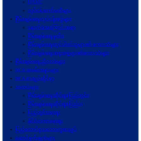
UPDJC
လုပ်ငန်းကော်မတီများ
ငြိမ်းချမ်းရေးလုပ်ငန်းစဉ်များ
နောက်ခံအကြောင်းအရာ
ငြိမ်းချမ်းရေးမူဝါဒ
ငြိမ်းချမ်းရေးတွင်ပါဝင်သူများ၏ စကားသံများ
ငြိမ်းချမ်းရေးအစုအဖွဲ့များ၏စကားသံများ
ငြိမ်းချမ်းရေးညီလာခံများ
NCA အခမ်းအနားများ
NCA စာချုပ်ဆိုင်ရာ
သတင်းများ
ငြိမ်းချမ်းရေးဆိုင်ရာ(ပြည်တွင်း)
ငြိမ်းချမ်းရေးဆိုင်ရာ(ပြည်ပ)
ပြည်တွင်းရေးရာ
နိုင်ငံတကာရေးရာ
ပြည်ထောင်စုသဘောတူစာချုပ်
ဆောင်ရွက်ချက်များ