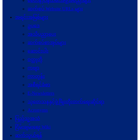
စေတနာ့ဝန်ထမ်းအဖွဲ့အစည်းများ
ဆက်စပ် Website URLs များ
အရင်းအမြစ်များ
ဥပဒေ
အသိပညာပေး
ဆက်စပ်စာအုပ်များ
ဆောင်းပါး
ဝတ္ထုတို
ကဗျာ
ကာတွန်း
အစီရင်ခံစာ
E-Newsletters
သုတေသနနှင့်ဖွံ့ဖြိုးတိုးတက်ရေးဆိုင်ရာ
Acronyms
ပြည်သူ့အသံ
ငြိမ်းချမ်းရေး Wiki
ဆက်သွယ်ရန်