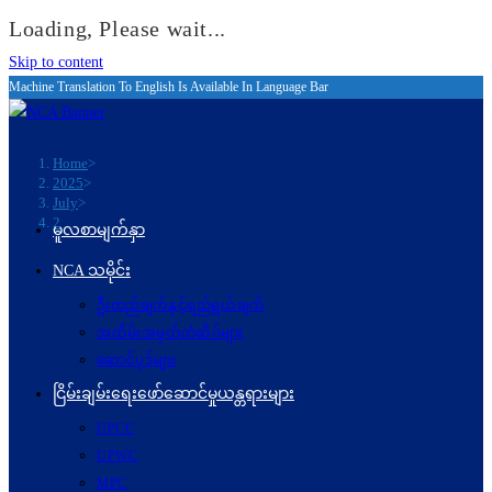
Loading, Please wait...
Skip to content
Machine Translation To English Is Available In Language Bar
Home
>
2025
>
July
>
2
မူလစာမျက်နှာ
NCA သမိုင်း
ဦးတည်ချက်နှင့်ရည်ရွယ်ချက်
အထိမ်းအမှတ်တံဆိပ်များ
ဆောင်ပုဒ်များ
ငြိမ်းချမ်းရေးဖော်‌ဆောင်မှုယန္တရားများ
UPCC
UPWC
MPC