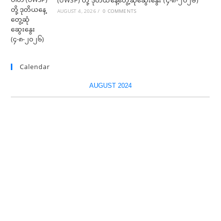
(UWSP) တို့ ဒုတိယနေ့တွေ့ဆုံဆွေးနွေး (၄-၈-၂၀၂၆)
AUGUST 4, 2026
/
0 COMMENTS
Calendar
AUGUST 2024
M
T
W
T
F
S
S
1
2
3
4
5
6
7
8
9
10
11
12
13
14
15
16
17
18
19
20
21
22
23
24
25
26
27
28
29
30
31
« Jul
Sep »