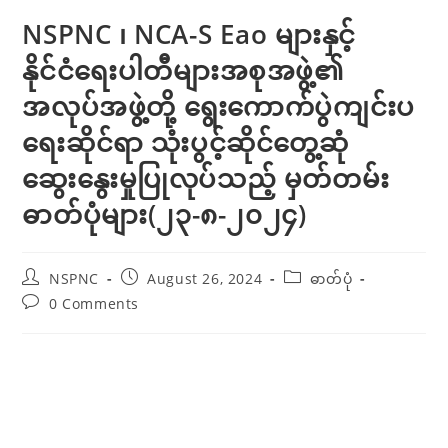
NSPNC ၊ NCA-S Eao များနှင့်
နိုင်ငံရေးပါတီများအစုအဖွဲ့၏
အလုပ်အဖွဲ့တို့ ရွေးကောက်ပွဲကျင်းပ
ရေးဆိုင်ရာ သုံးပွင့်ဆိုင်တွေ့ဆုံ
ဆွေးနွေးမှုပြုလုပ်သည့် မှတ်တမ်း
ဓာတ်ပုံများ(၂၃-၈-၂၀၂၄)
NSPNC
August 26, 2024
ဓာတ်ပုံ
0 Comments