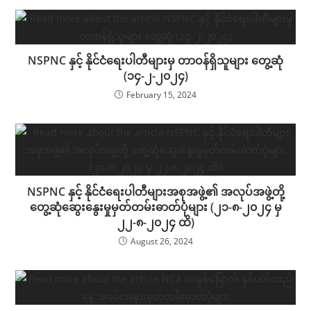
NSPNC နှင့် နိုင်ငံရေးပါတီများမှ တာဝန်ရှိသူများ တွေ့ဆုံ
(၁၄-၂-၂၀၂၄)
February 15, 2024
NSPNC နှင့် နိုင်ငံရေးပါတီများအစုအဖွဲ့၏ အလုပ်အဖွဲ့တို့
တွေ့ဆုံဆွေးနွေးမှုမှတ်တမ်းဓာတ်ပုံများ (၂၁-၈-၂၀၂၄ မှ
၂၂-၈-၂၀၂၄ ထိ)
August 26, 2024