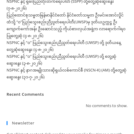
NSPNC နှင့် ရှမ်းပြည်တိုးတက်ရေးပါတီ (SSPP) တို့တွေ့ဆုံဆွေးနွေး
(၇-၈-၂၀၂၆)
ပြည်ထောင်စုသမ္မတမြန်မာနိုင်ငံတော် နိုင်ငံတော်သမ္မတ ဦးမင်းအောင်လှိုင်
ထံသို့ “ဝ”ပြည်သွေးစည်းညီညွတ်ရေးပါတီ(UWSP)မှ ဒုတိယဥက္ကဋ္ဌ ဦး
ကျောက်ကော်အန်း ဦးဆောင်သည့် ကိုယ်စားလှယ်အဖွဲ့က လာရောက်ဂါရဝ
ပြုတွေ့ဆုံ (၄-၈-၂၀၂၆)
NSPNC နှင့် “ဝ” ပြည်သွေးစည်းညီညွတ်ရေးပါတီ (UWSP) တို့ ဒုတိယနေ့
တွေ့ဆုံဆွေးနွေး (၄-၈-၂၀၂၆)
NSPNC နှင့် “ဝ” ပြည်သွေးစည်းညီညွတ်ရေးပါတီ (UWSP) တို့ တွေ့ဆုံ
ဆွေးနွေး (၃-၈-၂၀၂၆)
NSPNC နှင့် နာဂအမျိုးသားဆိုရှယ်လစ်ကောင်စီ (NSCN-K) (AM) တို့တွေ့ဆုံ
ဆွေးနွေး (၃၁-၇-၂၀၂၆)
Recent Comments
No comments to show.
Newsletter