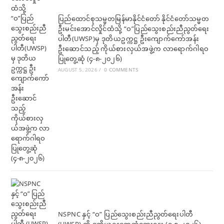
ပြည်ထောင်စုသမ္မတမြန်မာနိုင်ငံတော် နိုင်ငံတော်သမ္မတ
ဦးမင်းအောင်လှိုင်ထံသို့ “ဝ”ပြည်သွေးစည်းညီညွတ်ရေး
ပါတီ(UWSP)မှ ဒုတိယဥက္ကဋ္ဌ ဦးကျောက်ကော်အန်း
ဦးဆောင်သည့် ကိုယ်စားလှယ်အဖွဲ့က လာရောက်ဂါရဝ
ပြုတွေ့ဆုံ (၄-၈-၂၀၂၆)
AUGUST 5, 2026
/
0 COMMENTS
NSPNC နှင့် “ဝ” ပြည်သွေးစည်းညီညွတ်ရေးပါတီ