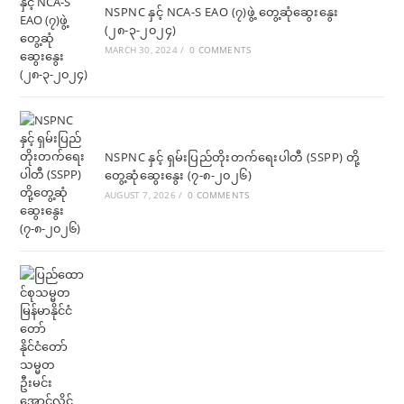
NSPNC နှင့် NCA-S EAO (၇)ဖွဲ့ တွေ့ဆုံဆွေးနွေး
(၂၈-၃-၂၀၂၄)
MARCH 30, 2024
/
0 COMMENTS
NSPNC နှင့် ရှမ်းပြည်တိုးတက်ရေးပါတီ (SSPP) တို့
တွေ့ဆုံဆွေးနွေး (၇-၈-၂၀၂၆)
AUGUST 7, 2026
/
0 COMMENTS