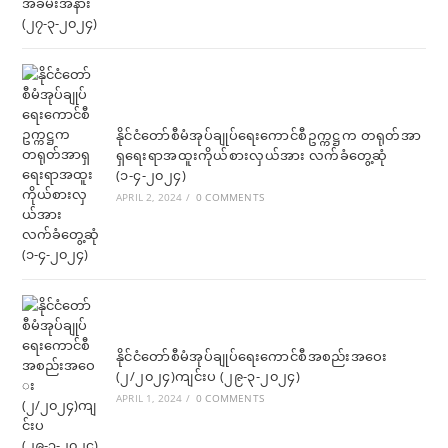
နိုင်ငံတော်စီမံအုပ်ချုပ်ရေးကောင်စီဥက္ကဋ္ဌက တရုတ်အာ
ရှရေးရာအထူးကိုယ်စားလှယ်အား လက်ခံတွေ့ဆုံ
(၁-၄-၂၀၂၄)
APRIL 2, 2024
/
0 COMMENTS
နိုင်ငံတော်စီမံအုပ်ချုပ်ရေးကောင်စီအစည်းအဝေး
(၂/၂၀၂၄)ကျင်းပ (၂၉-၃-၂၀၂၄)
APRIL 1, 2024
/
0 COMMENTS