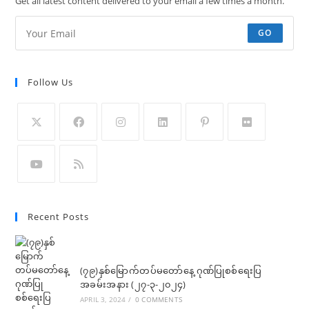
Get all latest content delivered to your email a few times a month.
GO
Follow Us
Recent Posts
(၇၉)နှစ်မြောက်တပ်မတော်နေ့ ဂုဏ်ပြုစစ်ရေးပြ
အခမ်းအနား (၂၇-၃-၂၀၂၄)
APRIL 3, 2024
/
0 COMMENTS