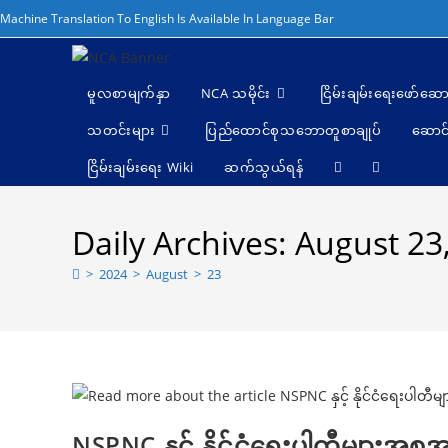
Skip
Machine Translation To English Is Available In Language Bar
to
content
မူလစာမျက်နှာ
NCA သမိုင်း
ငြိမ်းချမ်းရေးဖော်‌ဆော
သတင်းများ
ပြည်ထောင်စုသဘောတူစာချုပ်
ဆောင်
ငြိမ်းချမ်းရေး Wiki
ဆက်သွယ်ရန်
Toggle
website
Daily Archives: August 23
search
>
2024
>
August
>
23
NSPNC နှင့် နိုင်ငံရေးပါတီများအစုအဖ