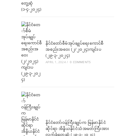
နိုင်ငံတော်စီမံအုပ်ချုပ်ရေးကောင်စီ
အစည်းအဝေး (၂/၂၀၂၄)ကျင်းပ
(၂၉-၃-၂၀၂၄)
APRIL 1, 2024
/
0 COMMENTS
နိုင်ငံတော်ဝန်ကြီးချုပ်က မြန်မာနိုင်ငံ
ဆိုင်ရာ အိန္ဒိယနိုင်ငံသံအမတ်ကြီးအား
လက်ခံတွေ့ဆုံ (၂၉-၃-၂၀၂၄)