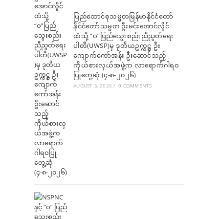
ပြည်ထောင်စုသမ္မတမြန်မာနိုင်ငံတော်
နိုင်ငံတော်သမ္မတ ဦးမင်းအောင်လှိုင်
ထံသို့ “ဝ”ပြည်သွေးစည်းညီညွတ်ရေး
ပါတီ(UWSP)မှ ဒုတိယဥက္ကဋ္ဌ ဦး
ကျောက်ကော်အန်း ဦးဆောင်သည့်
ကိုယ်စားလှယ်အဖွဲ့က လာရောက်ဂါရဝ
ပြုတွေ့ဆုံ (၄-၈-၂၀၂၆)
AUGUST 5, 2026
/
0 COMMENTS