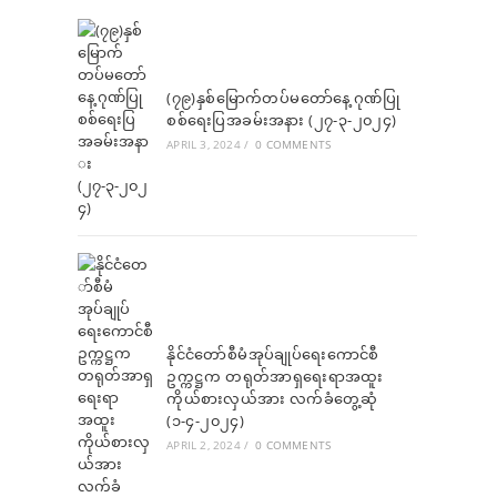
a
a
a
new
new
new
tab
tab
tab
(၇၉)နှစ်မြောက်တပ်မတော်နေ့ ဂုဏ်ပြု
စစ်ရေးပြအခမ်းအနား (၂၇-၃-၂၀၂၄)
APRIL 3, 2024
/
0 COMMENTS
နိုင်ငံတော်စီမံအုပ်ချုပ်ရေးကောင်စီ
ဥက္ကဋ္ဌက တရုတ်အာရှရေးရာအထူး
ကိုယ်စားလှယ်အား လက်ခံတွေ့ဆုံ
(၁-၄-၂၀၂၄)
APRIL 2, 2024
/
0 COMMENTS