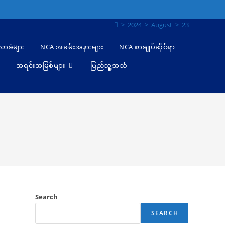
>
2024
>
August
>
23
ီလာခံများ
NCA အခမ်းအနားများ
NCA စာချုပ်ဆိုင်ရာ
အရင်းအမြစ်များ
ပြည်သူ့အသံ
Search
SEARCH