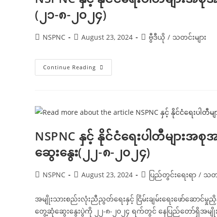
(၂၁-၈-၂၀၂၄)
Post
Post
Post
NSPNC
August 23, 2024
ဗွီဒီယို
/
သတင်းများ
author:
published:
category:
NSPNC
Continue Reading
နှင့်
နိုင်ငံရေး
ပါတီ
များ
အစု
အဖွဲ့၏
အလုပ်
အဖွဲ့
တို့
NSPNC နှင့် နိုင်ငံရေးပါတီများအစုအဖ
တွေ့ဆုံ
ဆွေးနွေး
ဆွေးနွေး(၂၂-၈-၂၀၂၄)
(၂၁-၈-၂၀၂၄)
Post
Post
Post
NSPNC
August 23, 2024
ပြည်တွင်းရေးရာ
/
သတင
author:
published:
category:
အမျိုးသားစည်းလုံးညီညွတ်ရေးနှင့် ငြိမ်းချမ်းရေးဖော်ဆောင်မှုညှိ
တွေ့ဆုံဆွေးနွေးပွဲကို ၂၂-၈-၂၀၂၄ ရက်တွင် နေပြည်တော်ရှိအမျိ