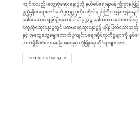
ကျင်းပသည်။တွေ့ဆုံဆွေးနွေးပွဲသို့ နယ်စပ်ရေးရာဝန်ကြီးဌာန ပြည
မှုညှိနှိုင်းရေးကော်မတီဥက္ကဋ္ဌ ဒုတိယဗိုလ်ချုပ်ကြီး ထွန်းထွန်းနော
ခေါင်းဆောင် ရခိုင်ဦးဆောင်ပါတီဥက္ကဋ္ဌ ဒေါက်တာ အေးမောင်နှင့
တွေ့ဆုံဆွေးနွေးပွဲတွင် ပထမနေ့ဆွေးနွေးပွဲ၌ မပြီးပြတ်သေးသည့်ဖ
နှင့် အထွေထွေရွေးကောက်ပွဲကျင်းပရေးဆိုင်ရာကိစ္စများကို နှစ်
လက်ရှိနိုင်ငံရေးအခြေအနေနှင့် လုံခြုံရေးဆိုင်ရာများအား…
NSPNC
Continue Reading
နှင့်
နိုင်ငံရေး
ပါတီ
များ
အစု
အဖွဲ့၏
အလုပ်
အဖွဲ့
တို့
ဒုတိယ
နေ့
တွေ့ဆုံ
ဆွေးနွေး(၂၂-၈-၂၀၂၄)