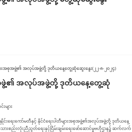
ွဲ့၏ အလုပ်အဖွဲ့တို့ ဒုတိယနေ့တွေ့ဆုံ
်းများ
နှိုင်းရေးကော်မတီနှင့် နိုင်ငံရေးပါတီများအစုအဖွဲ့၏အလုပ်အဖွဲ့တို့ ဒုတိယနေ့
ုးသားစည်းလုံးညီညွတ်ရေးနှင့်ငြိမ်းချမ်းရေးဖော်ဆောင်မှုဗဟိုဌာန၌ ဆက်လက်