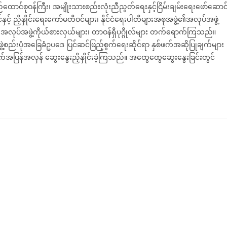
်ထောင်စုဝန်ကြီး၊ အမျိုးသားစည်းလုံးညီညွတ်ရေးနှင့်ငြိမ်းချမ်းရေးဖော်ဆောင
င်နှင့် ညှိနှိုင်းရေးကော်မတီဝင်များ၊ နိုင်ငံရေးပါတီများအစုအဖွဲ့၏အလုပ်အဖွဲ့
် အလုပ်အဖွဲ့ကိုယ်စားလှယ်များ၊ တာဝန်ရှိပုဂ္ဂိုလ်များ တက်ရောက်ကြသည်။
ွဲ့စည်းပုံအခြေခံဥပဒေ ပြင်ဆင်ဖြည့်စွက်ရေးဆိုင်ရာ နှစ်ဖက်အဆိုပြုချက်များ
ဖက်အပြန်အလှန် ဆွေးနွေးညှိနှိုင်းခဲ့ကြသည်။ အထွေထွေဆွေးနွေးခြင်းတွင်