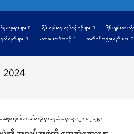
င်မှုယန္တရားများ
ငြိမ်းချမ်းရေးလုပ်ငန်းစဉ်များ
ငြိမ်းချမ်းရေးည
ရွက်ချက်များ
ပညာပေးအစီအစဉ်
ဆက်စပ်အဖွဲ့အစည်းများ
, 2024
ွဲ့၏ အလုပ်အဖွဲ့တို့ တွေ့ဆုံဆွေးနွေး