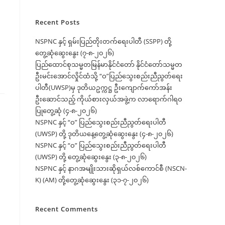
Recent Posts
NSPNC နှင့် ရှမ်းပြည်တိုးတက်ရေးပါတီ (SSPP) တို့
တွေ့ဆုံဆွေးနွေး (၇-၈-၂၀၂၆)
ပြည်ထောင်စုသမ္မတမြန်မာနိုင်ငံတော် နိုင်ငံတော်သမ္မတ
ဦးမင်းအောင်လှိုင်ထံသို့ “ဝ”ပြည်သွေးစည်းညီညွတ်ရေး
ပါတီ(UWSP)မှ ဒုတိယဥက္ကဋ္ဌ ဦးကျောက်ကော်အန်း
ဦးဆောင်သည့် ကိုယ်စားလှယ်အဖွဲ့က လာရောက်ဂါရဝ
ပြုတွေ့ဆုံ (၄-၈-၂၀၂၆)
NSPNC နှင့် “ဝ” ပြည်သွေးစည်းညီညွတ်ရေးပါတီ
(UWSP) တို့ ဒုတိယနေ့တွေ့ဆုံဆွေးနွေး (၄-၈-၂၀၂၆)
NSPNC နှင့် “ဝ” ပြည်သွေးစည်းညီညွတ်ရေးပါတီ
(UWSP) တို့ တွေ့ဆုံဆွေးနွေး (၃-၈-၂၀၂၆)
NSPNC နှင့် နာဂအမျိုးသားဆိုရှယ်လစ်ကောင်စီ (NSCN-
K) (AM) တို့တွေ့ဆုံဆွေးနွေး (၃၁-၇-၂၀၂၆)
Recent Comments