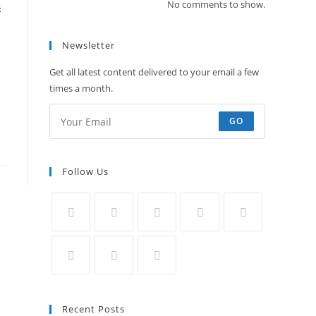
No comments to show.
်
Newsletter
Get all latest content delivered to your email a few
times a month.
GO
Follow Us
Opens
Opens
Opens
Opens
Opens
in
in
in
in
in
a
a
a
a
a
Opens
Opens
Opens
new
new
new
new
new
in
in
in
Recent Posts
tab
tab
tab
tab
tab