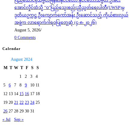
ပြည်ထောင်စုသမ္မတမြန်မာနိုင်ငံတော် နိုင်ငံတော်သမ္မတ ဦးမင်း
အောင်လှိုင်ထံသို့ “ဝ”ပြည်သွေးစည်းညီညွတ်ရေးပါတီ(UWSP)မှ
ဒုတိယဥက္ကဋ္ဌ ဦးကျောက်ကော်အန်း ဦးဆောင်သည့် ကိုယ်စားလှယ်
အဖွဲ့က လာရောက်ဂါရဝပြုတွေ့ဆုံ (၄-၈-၂၀၂၆)
August 5, 2026
/
0 Comments
Calendar
August 2024
M
T
W
T
F
S
S
1
2
3
4
5
6
7
8
9
10
11
12
13
14
15
16
17
18
19
20
21
22
23
24
25
26
27
28
29
30
31
« Jul
Sep »
Today's visitors:
59