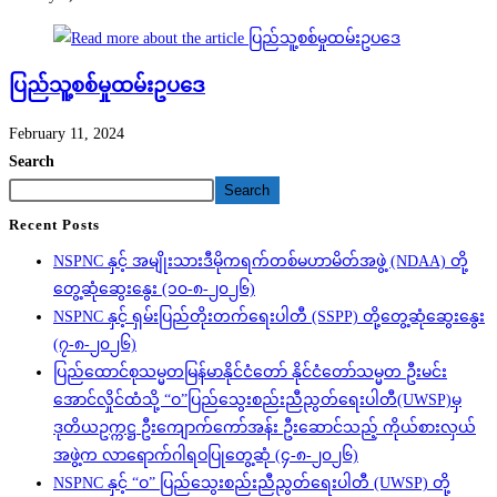
ပြည်သူ့စစ်မှုထမ်းဥပဒေ
February 11, 2024
Search
Search
Recent Posts
NSPNC နှင့် အမျိုးသားဒီမိုကရက်တစ်မဟာမိတ်အဖွဲ့ (NDAA) တို့
တွေ့ဆုံဆွေးနွေး (၁၀-၈-၂၀၂၆)
NSPNC နှင့် ရှမ်းပြည်တိုးတက်ရေးပါတီ (SSPP) တို့တွေ့ဆုံဆွေးနွေး
(၇-၈-၂၀၂၆)
ပြည်ထောင်စုသမ္မတမြန်မာနိုင်ငံတော် နိုင်ငံတော်သမ္မတ ဦးမင်း
အောင်လှိုင်ထံသို့ “ဝ”ပြည်သွေးစည်းညီညွတ်ရေးပါတီ(UWSP)မှ
ဒုတိယဥက္ကဋ္ဌ ဦးကျောက်ကော်အန်း ဦးဆောင်သည့် ကိုယ်စားလှယ်
အဖွဲ့က လာရောက်ဂါရဝပြုတွေ့ဆုံ (၄-၈-၂၀၂၆)
NSPNC နှင့် “ဝ” ပြည်သွေးစည်းညီညွတ်ရေးပါတီ (UWSP) တို့