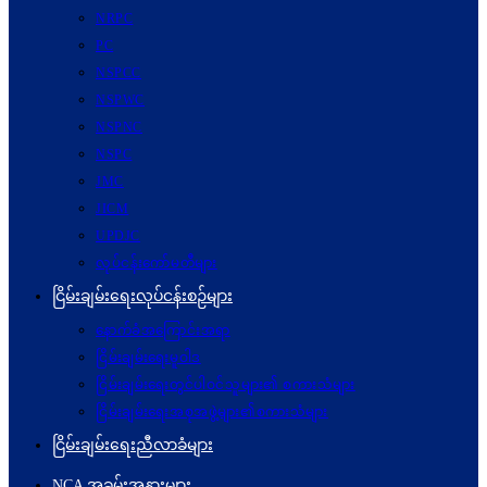
NRPC
PC
NSPCC
NSPWC
NSPNC
NSPC
JMC
JICM
UPDJC
လုပ်ငန်းကော်မတီများ
ငြိမ်းချမ်းရေးလုပ်ငန်းစဉ်များ
နောက်ခံအကြောင်းအရာ
ငြိမ်းချမ်းရေးမူဝါဒ
ငြိမ်းချမ်းရေးတွင်ပါဝင်သူများ၏ စကားသံများ
ငြိမ်းချမ်းရေးအစုအဖွဲ့များ၏စကားသံများ
ငြိမ်းချမ်းရေးညီလာခံများ
NCA အခမ်းအနားများ