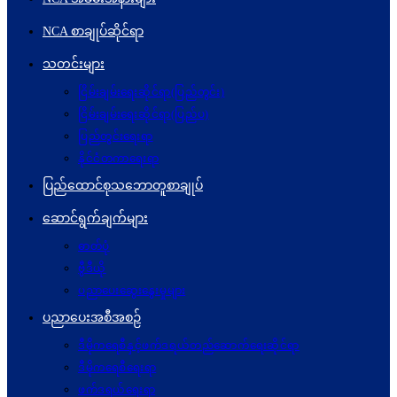
NCA စာချုပ်ဆိုင်ရာ
သတင်းများ
ငြိမ်းချမ်းရေးဆိုင်ရာ(ပြည်တွင်း)
ငြိမ်းချမ်းရေးဆိုင်ရာ(ပြည်ပ)
ပြည်တွင်းရေးရာ
နိုင်ငံတကာရေးရာ
ပြည်ထောင်စုသဘောတူစာချုပ်
ဆောင်ရွက်ချက်များ
ဓာတ်ပုံ
ဗွီဒီယို
ပညာပေးဆွေးနွေးမှုများ
ပညာပေးအစီအစဉ်
ဒီမိုကရေစီနှင့်ဖက်ဒရယ်တည်ဆောက်ရေးဆိုင်ရာ
ဒီမိုကရေစီရေးရာ
ဖက်ဒရယ်ရေးရာ