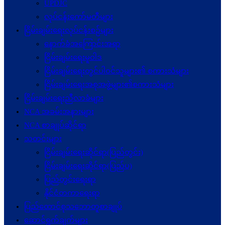
UPDJC
လုပ်ငန်းကော်မတီများ
ငြိမ်းချမ်းရေးလုပ်ငန်းစဉ်များ
နောက်ခံအကြောင်းအရာ
ငြိမ်းချမ်းရေးမူဝါဒ
ငြိမ်းချမ်းရေးတွင်ပါဝင်သူများ၏ စကားသံများ
ငြိမ်းချမ်းရေးအစုအဖွဲ့များ၏စကားသံများ
ငြိမ်းချမ်းရေးညီလာခံများ
NCA အခမ်းအနားများ
NCA စာချုပ်ဆိုင်ရာ
သတင်းများ
ငြိမ်းချမ်းရေးဆိုင်ရာ(ပြည်တွင်း)
ငြိမ်းချမ်းရေးဆိုင်ရာ(ပြည်ပ)
ပြည်တွင်းရေးရာ
နိုင်ငံတကာရေးရာ
ပြည်ထောင်စုသဘောတူစာချုပ်
ဆောင်ရွက်ချက်များ