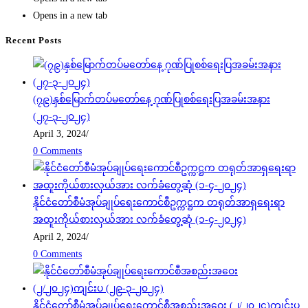
Opens in a new tab
Recent Posts
(၇၉)နှစ်မြောက်တပ်မတော်နေ့ ဂုဏ်ပြုစစ်ရေးပြအခမ်းအနား
(၂၇-၃-၂၀၂၄)
April 3, 2024
/
0 Comments
နိုင်ငံတော်စီမံအုပ်ချုပ်ရေးကောင်စီဥက္ကဋ္ဌက တရုတ်အာရှရေးရာ
အထူးကိုယ်စားလှယ်အား လက်ခံတွေ့ဆုံ (၁-၄-၂၀၂၄)
April 2, 2024
/
0 Comments
နိုင်ငံတော်စီမံအုပ်ချုပ်ရေးကောင်စီအစည်းအဝေး (၂/၂၀၂၄)ကျင်းပ