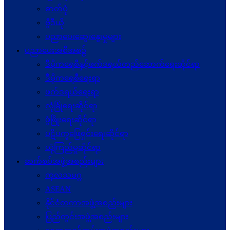
ဓာတ်ပုံ
ဗွီဒီယို
ပညာပေးဆွေးနွေးမှုများ
ပညာပေးအစီအစဉ်
ဒီမိုကရေစီနှင့်ဖက်ဒရယ်တည်ဆောက်ရေးဆိုင်ရာ
ဒီမိုကရေစီရေးရာ
ဖက်ဒရယ်ရေးရာ
လုံခြုံရေးဆိုင်ရာ
ဖွံဖြိုးရေးဆိုင်ရာ
ပဋိပက္ခ‌ဖြေရှင်းရေးဆိုင်ရာ
ယုံကြည်မှုဆိုင်ရာ
ဆက်စပ်အဖွဲ့အစည်းများ
ကုလသမဂ္ဂ
ASEAN
နိုင်ငံတကာအဖွဲ့အစည်းများ
ပြည်တွင်းအဖွဲ့အစည်းများ