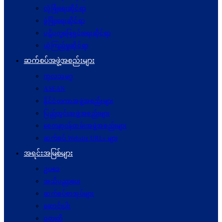
လုံခြုံရေးဆိုင်ရာ
ဖွံဖြိုးရေးဆိုင်ရာ
ပဋိပက္ခ‌ဖြေရှင်းရေးဆိုင်ရာ
ယုံကြည်မှုဆိုင်ရာ
ဆက်စပ်အဖွဲ့အစည်းများ
ကုလသမဂ္ဂ
ASEAN
နိုင်ငံတကာအဖွဲ့အစည်းများ
ပြည်တွင်းအဖွဲ့အစည်းများ
စေတနာ့ဝန်ထမ်းအဖွဲ့အစည်းများ
ဆက်စပ် Website URLs များ
အရင်းအမြစ်များ
ဥပဒေ
အသိပညာပေး
ဆက်စပ်စာအုပ်များ
ဆောင်းပါး
ဝတ္ထုတို