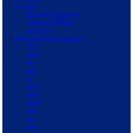
NCA သမိုင်း
ဦးတည်ချက်နှင့်ရည်ရွယ်ချက်
အထိမ်းအမှတ်တံဆိပ်များ
ဆောင်ပုဒ်များ
ငြိမ်းချမ်းရေးဖော်‌ဆောင်မှုယန္တရားများ
UPCC
UPWC
MPC
NRPC
PC
NSPCC
NSPWC
NSPNC
NSPC
JMC
JICM