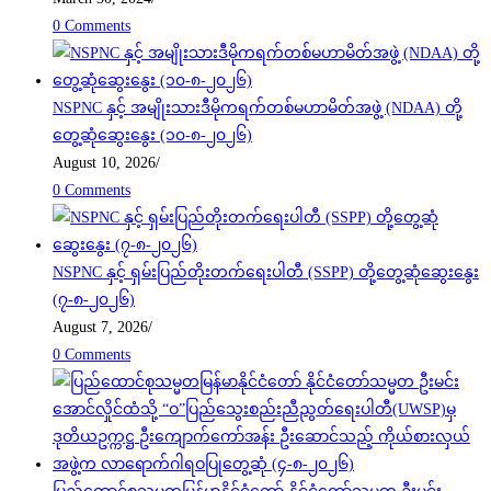
0 Comments
NSPNC နှင့် အမျိုးသားဒီမိုကရက်တစ်မဟာမိတ်အဖွဲ့ (NDAA) တို့
တွေ့ဆုံဆွေးနွေး (၁၀-၈-၂၀၂၆)
August 10, 2026
/
0 Comments
NSPNC နှင့် ရှမ်းပြည်တိုးတက်ရေးပါတီ (SSPP) တို့တွေ့ဆုံဆွေးနွေး
(၇-၈-၂၀၂၆)
August 7, 2026
/
0 Comments