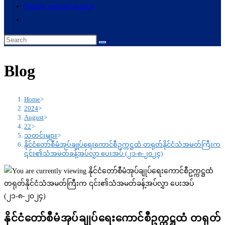
Toggle website search
Blog
Home
>
2024
>
August
>
22
>
သတင်းများ
>
နိုင်ငံတော်စီမံအုပ်ချုပ်ရေးကောင်စီဥက္ကဋ္ဌထံ တရုတ်နိုင်ငံသံအမတ်ကြီးက
၎င်း၏သံအမတ်ခန့်အပ်လွှာ ပေးအပ် (၂၁-၈-၂၀၂၄)
နိုင်ငံတော်စီမံအုပ်ချုပ်ရေးကောင်စီဥက္ကဋ္ဌထံ တရုတ်