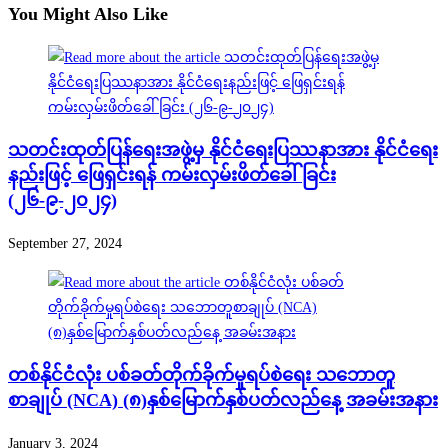
You Might Also Like
သတင်းထုတ်ပြန်ရေးအဖွဲ့မှ နိုင်ငံရေးပြဿနာအား နိုင်ငံရေး
နည်းဖြင့် ဖြေရှင်းရန် ကမ်းလှမ်းဖိတ်ခေါ်ခြင်း
(၂၆-၉-၂၀၂၄)
September 27, 2024
တစ်နိုင်ငံလုံး ပစ်ခတ်တိုက်ခိုက်မှုရပ်စဲရေး သဘောတူ
စာချုပ် (NCA) (၈)နှစ်မြောက်နှစ်ပတ်လည်နေ့ အခမ်းအနား
January 3, 2024