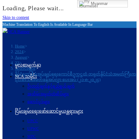
Myanmar
(Burmese)
Loading, Please wait...
Skip to content
Machine Translation To English Is Available In Language Bar
Home
>
2024
>
August
>
22
>
မူလစာမျက်နှာ
သတင်းများ
>
နိုင်ငံတော်စီမံအုပ်ချုပ်ရေးကောင်စီဥက္ကဋ္ဌထံ တရုတ်နိုင်ငံသံအမတ်ကြီးက
NCA သမိုင်း
၎င်း၏သံအမတ်ခန့်အပ်လွှာ ပေးအပ် (၂၁-၈-၂၀၂၄)
ဦးတည်ချက်နှင့်ရည်ရွယ်ချက်
အထိမ်းအမှတ်တံဆိပ်များ
ဆောင်ပုဒ်များ
ငြိမ်းချမ်းရေးဖော်‌ဆောင်မှုယန္တရားများ
UPCC
UPWC
MPC