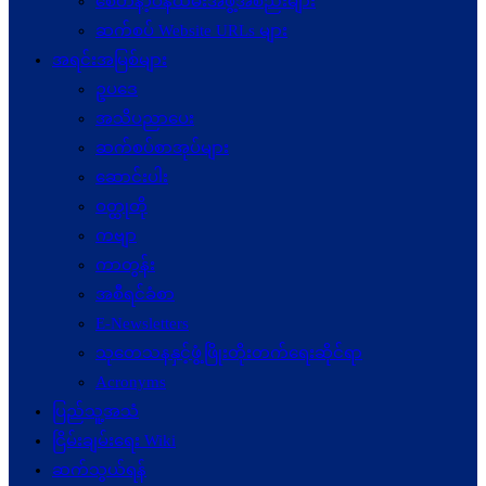
စေတနာ့ဝန်ထမ်းအဖွဲ့အစည်းများ
ဆက်စပ် Website URLs များ
အရင်းအမြစ်များ
ဥပဒေ
အသိပညာပေး
ဆက်စပ်စာအုပ်များ
ဆောင်းပါး
ဝတ္ထုတို
ကဗျာ
ကာတွန်း
အစီရင်ခံစာ
E-Newsletters
သုတေသနနှင့်ဖွံ့ဖြိုးတိုးတက်ရေးဆိုင်ရာ
Acronyms
ပြည်သူ့အသံ
ငြိမ်းချမ်းရေး Wiki
ဆက်သွယ်ရန်