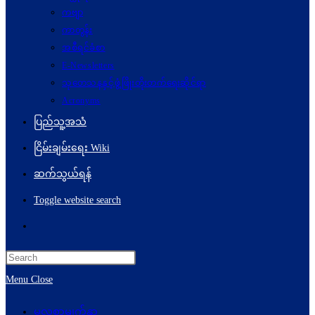
ကဗျာ
ကာတွန်း
အစီရင်ခံစာ
E-Newsletters
သုတေသနနှင့်ဖွံ့ဖြိုးတိုးတက်ရေးဆိုင်ရာ
Acronyms
ပြည်သူ့အသံ
ငြိမ်းချမ်းရေး Wiki
ဆက်သွယ်ရန်
Toggle website search
Menu
Close
မူလစာမျက်နှာ