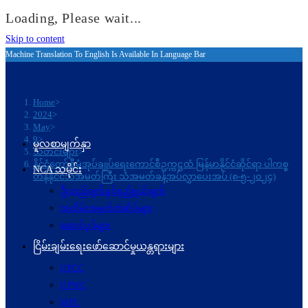
Loading, Please wait...
Skip to content
Machine Translation To English Is Available In Language Bar
Home
>
2024
>
May
>
9
>
မူလစာမျက်နှာ
သတင်းများ
>
နိုင်ငံ‌တော်စီမံအုပ်ချုပ်ရေးကောင်စီဥက္ကဋ္ဌထံ မြန်မာနိုင်ငံဆိုင်ရာ ပါကစ္စ
NCA သမိုင်း
တန်နိုင်ငံသံအမတ်ကြီး သံအမတ်ခန့်အပ်လွှာပေးအပ် (၈-၅-၂၀၂၄)
ဦးတည်ချက်နှင့်ရည်ရွယ်ချက်
အထိမ်းအမှတ်တံဆိပ်များ
ဆောင်ပုဒ်များ
ငြိမ်းချမ်းရေးဖော်‌ဆောင်မှုယန္တရားများ
UPCC
UPWC
MPC