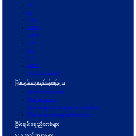
NRPC
PC
NSPCC
NSPWC
NSPNC
NSPC
JMC
JICM
UPDJC
လုပ်ငန်းကော်မတီများ
ငြိမ်းချမ်းရေးလုပ်ငန်းစဉ်များ
နောက်ခံအကြောင်းအရာ
ငြိမ်းချမ်းရေးမူဝါဒ
ငြိမ်းချမ်းရေးတွင်ပါဝင်သူများ၏ စကားသံများ
ငြိမ်းချမ်းရေးအစုအဖွဲ့များ၏စကားသံများ
ငြိမ်းချမ်းရေးညီလာခံများ
NCA အခမ်းအနားများ