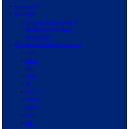
မူလစာမျက်နှာ
NCA သမိုင်း
ဦးတည်ချက်နှင့်ရည်ရွယ်ချက်
အထိမ်းအမှတ်တံဆိပ်များ
ဆောင်ပုဒ်များ
ငြိမ်းချမ်းရေးဖော်‌ဆောင်မှုယန္တရားများ
UPCC
UPWC
MPC
NRPC
PC
NSPCC
NSPWC
NSPNC
NSPC
JMC