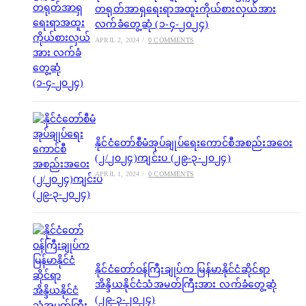
တရုတ်အာရှရေးရာအထူးကိုယ်စားလှယ်အား
လက်ခံတွေ့ဆုံ (၁-၄-၂၀၂၄)
APRIL 2, 2024
/
0 COMMENTS
နိုင်ငံတော်စီမံအုပ်ချုပ်ရေးကောင်စီအစည်းအဝေး
(၂/၂၀၂၄)ကျင်းပ (၂၉-၃-၂၀၂၄)
APRIL 1, 2024
/
0 COMMENTS
နိုင်ငံတော်ဝန်ကြီးချုပ်က မြန်မာနိုင်ငံဆိုင်ရာ
အိန္ဒိယနိုင်ငံသံအမတ်ကြီးအား လက်ခံတွေ့ဆုံ
(၂၉-၃-၂၀၂၄)