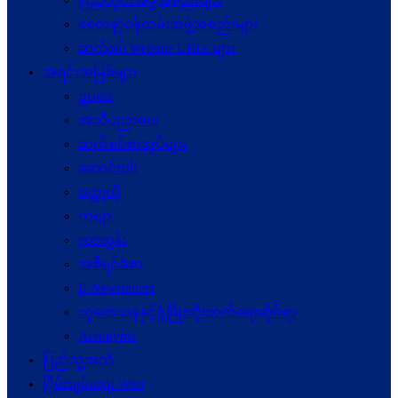
ပြည်တွင်းအဖွဲ့အစည်းများ
စေတနာ့ဝန်ထမ်းအဖွဲ့အစည်းများ
ဆက်စပ် Website URLs များ
အရင်းအမြစ်များ
ဥပဒေ
အသိပညာပေး
ဆက်စပ်စာအုပ်များ
ဆောင်းပါး
ဝတ္ထုတို
ကဗျာ
ကာတွန်း
အစီရင်ခံစာ
E-Newsletters
သုတေသနနှင့်ဖွံ့ဖြိုးတိုးတက်ရေးဆိုင်ရာ
Acronyms
ပြည်သူ့အသံ
ငြိမ်းချမ်းရေး Wiki