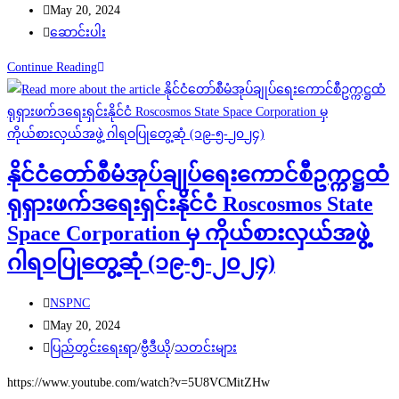
author:
Post
May 20, 2024
published:
Post
ဆောင်းပါး
category:
ပြည်သူ့စစ်
Continue Reading
မှု
ထမ်း
ဥပဒေ
ကျင့်သုံး
နိုင်ငံတော်စီမံအုပ်ချုပ်ရေးကောင်စီဥက္ကဋ္ဌထံ
သည့်
ရုရှားဖက်ဒရေးရှင်းနိုင်ငံ Roscosmos State
နိုင်ငံ
များ
Space Corporation မှ ကိုယ်စားလှယ်အဖွဲ့
ဂါရဝပြုတွေ့ဆုံ (၁၉-၅-၂၀၂၄)
Post
NSPNC
author:
Post
May 20, 2024
published:
Post
ပြည်တွင်းရေးရာ
/
ဗွီဒီယို
/
သတင်းများ
category:
https://www.youtube.com/watch?v=5U8VCMitZHw