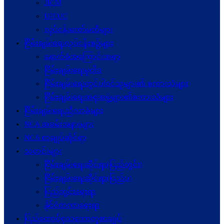
JICM
UPDJC
လုပ်ငန်းကော်မတီများ
ငြိမ်းချမ်းရေးလုပ်ငန်းစဉ်များ
နောက်ခံအကြောင်းအရာ
ငြိမ်းချမ်းရေးမူဝါဒ
ငြိမ်းချမ်းရေးတွင်ပါဝင်သူများ၏ စကားသံများ
ငြိမ်းချမ်းရေးအစုအဖွဲ့များ၏စကားသံများ
ငြိမ်းချမ်းရေးညီလာခံများ
NCA အခမ်းအနားများ
NCA စာချုပ်ဆိုင်ရာ
သတင်းများ
ငြိမ်းချမ်းရေးဆိုင်ရာ(ပြည်တွင်း)
ငြိမ်းချမ်းရေးဆိုင်ရာ(ပြည်ပ)
ပြည်တွင်းရေးရာ
နိုင်ငံတကာရေးရာ
ပြည်ထောင်စုသဘောတူစာချုပ်