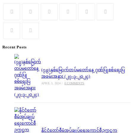
ရောက်
ဂါရဝ
ပြု
Opens
Opens
Opens
Opens
Opens
Opens
တွေ့ဆုံ
in
in
in
in
in
in
(၁၉-၅-၂၀၂၄)
a
a
a
a
a
a
Opens
Opens
new
new
new
new
new
new
Recent Posts
in
in
tab
tab
tab
tab
tab
tab
a
a
new
new
(၇၉)နှစ်မြောက်တပ်မတော်နေ့ ဂုဏ်ပြုစစ်ရေးပြ
tab
tab
အခမ်းအနား (၂၇-၃-၂၀၂၄)
APRIL 3, 2024
/
0 COMMENTS
နိုင်ငံတော်စီမံအုပ်ချုပ်ရေးကောင်စီဥက္ကဋ္ဌက