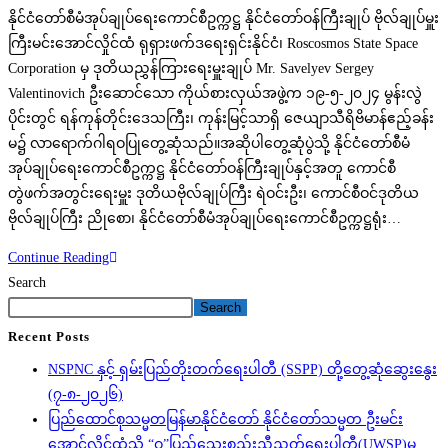
category:
နိုင်ငံတော်စီမံအုပ်ချုပ်ရေးကောင်စီဥက္ကဋ္ဌ နိုင်ငံတော်ဝန်ကြီးချုပ် ဗိုလ်ချုပ်မှူး
ကိုယ်စားလှယ်
ကြီးမင်းအောင်လှိုင်ထံ ရုရှားဖက်ဒရေးရှင်းနိုင်ငံ၊ Roscosmos State Space
အဖွဲ့
Corporation မှ ဒုတိယညွှန်ကြားရေးမှူးချုပ် Mr. Savelyev Sergey
ဂါရဝ
Valentinovich ဦးဆောင်သော ကိုယ်စားလှယ်အဖွဲ့က ၁၉-၅-၂၀၂၄ မွန်းလွဲ
ပြု
ပိုင်းတွင် ရန်ကုန်တိုင်းဒေသကြီး၊ ကုန်းမြင့်သာရှိ ဇေယျာသီရိဗိမာန်ဧည့်ခန်း
တွေ့ဆုံ
မ၌ လာရောက်ဂါရဝပြုတွေ့ဆုံသည်။အဆိုပါတွေ့ဆုံပွဲသို့ နိုင်ငံတော်စီမံ
(၁၉-၅-၂၀၂၄)
အုပ်ချုပ်ရေးကောင်စီဥက္ကဋ္ဌ နိုင်ငံတော်ဝန်ကြီးချုပ်နှင့်အတူ ကောင်စီ
တွဲဖက်အတွင်းရေးမှူး ဒုတိယဗိုလ်ချုပ်ကြီး ရဲဝင်းဦး၊ ကောင်စီဝင်ဒုတိယ
ဗိုလ်ချုပ်ကြီး ညိုစော၊ နိုင်ငံတော်စီမံအုပ်ချုပ်ရေးကောင်စီဥက္ကဋ္ဌရုံး…
နိုင်ငံတော်
Continue Reading
စီမံ
Search
အုပ်ချုပ်
Search
ရေး
Recent Posts
ကောင်စီ
NSPNC နှင့် ရှမ်းပြည်တိုးတက်ရေးပါတီ (SSPP) တို့တွေ့ဆုံဆွေးနွေး
ဥက္ကဋ္ဌ
(၇-၈-၂၀၂၆)
ထံ
ပြည်ထောင်စုသမ္မတမြန်မာနိုင်ငံတော် နိုင်ငံတော်သမ္မတ ဦးမင်း
ရုရှား
အောင်လှိုင်ထံသို့ “ဝ”ပြည်သွေးစည်းညီညွတ်ရေးပါတီ(UWSP)မှ