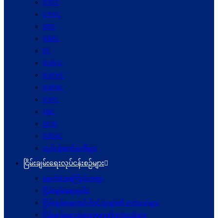
UPCC
UPWC
MPC
NRPC
PC
NSPCC
NSPWC
NSPNC
NSPC
JMC
JICM
UPDJC
လုပ်ငန်းကော်မတီများ
ငြိမ်းချမ်းရေးလုပ်ငန်းစဉ်များ
နောက်ခံအကြောင်းအရာ
ငြိမ်းချမ်းရေးမူဝါဒ
ငြိမ်းချမ်းရေးတွင်ပါဝင်သူများ၏ စကားသံများ
ငြိမ်းချမ်းရေးအစုအဖွဲ့များ၏စကားသံများ