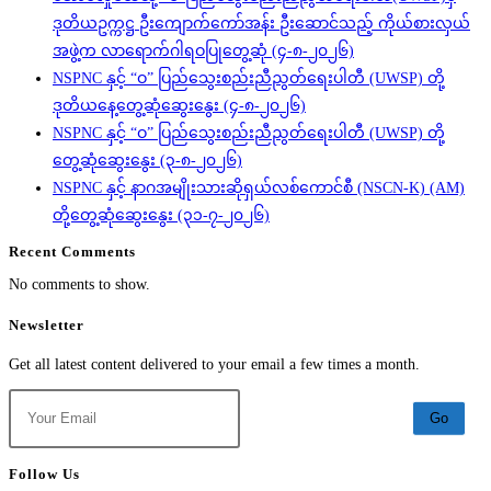
ဖက်
ဒုတိယဥက္ကဋ္ဌ ဦးကျောက်ကော်အန်း ဦးဆောင်သည့် ကိုယ်စားလှယ်
ဒ
အဖွဲ့က လာရောက်ဂါရဝပြုတွေ့ဆုံ (၄-၈-၂၀၂၆)
ရေး
NSPNC နှင့် “ဝ” ပြည်သွေးစည်းညီညွတ်ရေးပါတီ (UWSP) တို့
ရှင်း
ဒုတိယနေ့တွေ့ဆုံဆွေးနွေး (၄-၈-၂၀၂၆)
နိုင်ငံ၊
NSPNC နှင့် “ဝ” ပြည်သွေးစည်းညီညွတ်ရေးပါတီ (UWSP) တို့
Roscosmos
တွေ့ဆုံဆွေးနွေး (၃-၈-၂၀၂၆)
State
NSPNC နှင့် နာဂအမျိုးသားဆိုရှယ်လစ်ကောင်စီ (NSCN-K) (AM)
Space
တို့တွေ့ဆုံဆွေးနွေး (၃၁-၇-၂၀၂၆)
Corporation
Recent Comments
မှ
ဒုတိယ
No comments to show.
ညွှန်ကြားရေးမှူးချုပ်
Newsletter
ဦးဆောင်
Get all latest content delivered to your email a few times a month.
သော
ကိုယ်စားလှယ်
Go
အဖွဲ့
က
Follow Us
လာ