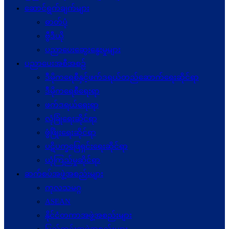
ဆောင်ရွက်ချက်များ
ဓာတ်ပုံ
ဗွီဒီယို
ပညာပေးဆွေးနွေးမှုများ
ပညာပေးအစီအစဉ်
ဒီမိုကရေစီနှင့်ဖက်ဒရယ်တည်ဆောက်ရေးဆိုင်ရာ
ဒီမိုကရေစီရေးရာ
ဖက်ဒရယ်ရေးရာ
လုံခြုံရေးဆိုင်ရာ
ဖွံဖြိုးရေးဆိုင်ရာ
ပဋိပက္ခ‌ဖြေရှင်းရေးဆိုင်ရာ
ယုံကြည်မှုဆိုင်ရာ
ဆက်စပ်အဖွဲ့အစည်းများ
ကုလသမဂ္ဂ
ASEAN
နိုင်ငံတကာအဖွဲ့အစည်းများ