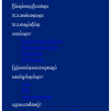
ငြိမ်းချမ်းရေးညီလာခံများ
NCA အခမ်းအနားများ
NCA စာချုပ်ဆိုင်ရာ
သတင်းများ
ငြိမ်းချမ်းရေးဆိုင်ရာ(ပြည်တွင်း)
ငြိမ်းချမ်းရေးဆိုင်ရာ(ပြည်ပ)
ပြည်တွင်းရေးရာ
နိုင်ငံတကာရေးရာ
ပြည်ထောင်စုသဘောတူစာချုပ်
ဆောင်ရွက်ချက်များ
ဓာတ်ပုံ
ဗွီဒီယို
ပညာပေးဆွေးနွေးမှုများ
ပညာပေးအစီအစဉ်