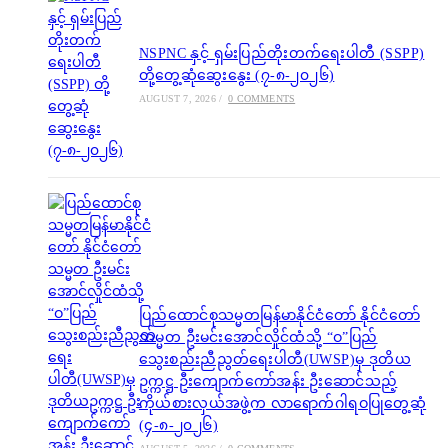
NSPNC နှင့် ရှမ်းပြည်တိုးတက်ရေးပါတီ (SSPP)
တို့တွေ့ဆုံဆွေးနွေး (၇-၈-၂၀၂၆)
AUGUST 7, 2026
/
0 COMMENTS
ပြည်ထောင်စုသမ္မတမြန်မာနိုင်ငံတော် နိုင်ငံတော်
သမ္မတ ဦးမင်းအောင်လှိုင်ထံသို့ “ဝ”ပြည်
သွေးစည်းညီညွတ်ရေးပါတီ(UWSP)မှ ဒုတိယ
ဥက္ကဋ္ဌ ဦးကျောက်ကော်အန်း ဦးဆောင်သည့်
ကိုယ်စားလှယ်အဖွဲ့က လာရောက်ဂါရဝပြုတွေ့ဆုံ
(၄-၈-၂၀၂၆)