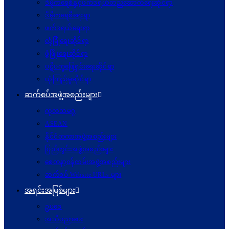
ဒီမိုကရေစီနှင့်ဖက်ဒရယ်တည်ဆောက်ရေးဆိုင်ရာ
ဒီမိုကရေစီရေးရာ
ဖက်ဒရယ်ရေးရာ
လုံခြုံရေးဆိုင်ရာ
ဖွံဖြိုးရေးဆိုင်ရာ
ပဋိပက္ခ‌ဖြေရှင်းရေးဆိုင်ရာ
ယုံကြည်မှုဆိုင်ရာ
ဆက်စပ်အဖွဲ့အစည်းများ
ကုလသမဂ္ဂ
ASEAN
နိုင်ငံတကာအဖွဲ့အစည်းများ
ပြည်တွင်းအဖွဲ့အစည်းများ
စေတနာ့ဝန်ထမ်းအဖွဲ့အစည်းများ
ဆက်စပ် Website URLs များ
အရင်းအမြစ်များ
ဥပဒေ
အသိပညာပေး