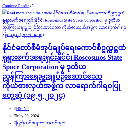
နိုင်ငံတော်
Continue Reading
စီမံ
အုပ်ချုပ်
ရေး
ကောင်စီ
ဥက္ကဋ္ဌ
နိုင်ငံတော်စီမံအုပ်ချုပ်ရေးကောင်စီဥက္ကဋ္ဌထံ
ထံ
ရုရှားဖက်ဒရေးရှင်းနိုင်ငံ၊ Roscosmos State
ရုရှား
ဖက်
Space Corporation မှ ဒုတိယ
ဒ
ညွှန်ကြားရေးမှူးချုပ်ဦးဆောင်သော
ရေး
ကိုယ်စားလှယ်အဖွဲ့က လာရောက်ဂါရဝပြု
ရှင်း
နိုင်ငံ
တွေ့ဆုံ (၁၉-၅-၂၀၂၄)
Roscosmos
State
Post
NSPNC
Space
author:
Post
May 20, 2024
Corporation
published:
Post
ပြည်တွင်းရေးရာ
/
သတင်းများ
မှ