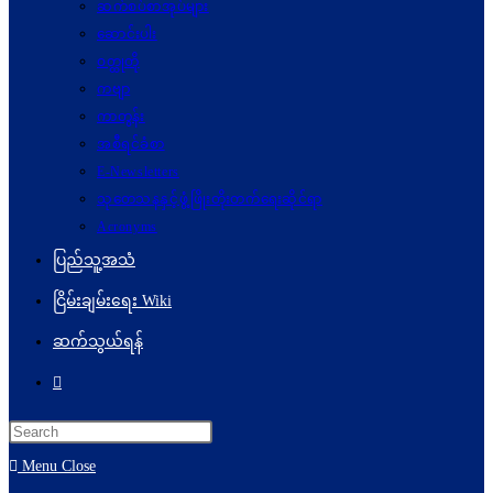
ဆက်စပ်စာအုပ်များ
ဆောင်းပါး
ဝတ္ထုတို
ကဗျာ
ကာတွန်း
အစီရင်ခံစာ
E-Newsletters
သုတေသနနှင့်ဖွံ့ဖြိုးတိုးတက်ရေးဆိုင်ရာ
Acronyms
ပြည်သူ့အသံ
ငြိမ်းချမ်းရေး Wiki
ဆက်သွယ်ရန်
Toggle
website
search
Menu
Close