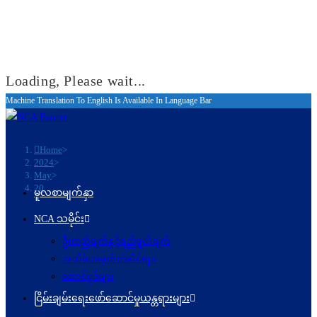
Loading, Please wait...
Machine Translation To English Is Available In Language Bar
Skip
to
content
Home
>
2024
>
May
>
20
မူလစာမျက်နှာ
NCA သမိုင်း
ဦးတည်ချက်နှင့်ရည်ရွယ်ချက်
အထိမ်းအမှတ်တံဆိပ်များ
ဆောင်ပုဒ်များ
ငြိမ်းချမ်းရေးဖော်‌ဆောင်မှုယန္တရားများ