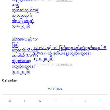
AUGUST 5, 2026
/
0 COMMENTS
NSPNC နှင့် “ဝ” ပြည်သွေးစည်းညီညွတ်ရေးပါတီ
(UWSP) တို့ ဒုတိယနေ့တွေ့ဆုံဆွေးနွေး
(၄-၈-၂၀၂၆)
AUGUST 4, 2026
/
0 COMMENTS
Calendar
MAY 2024
M
T
W
T
F
S
S