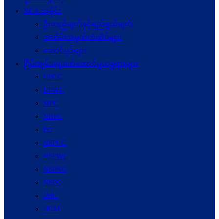
NCA သမိုင်း
ဦးတည်ချက်နှင့်ရည်ရွယ်ချက်
အထိမ်းအမှတ်တံဆိပ်များ
ဆောင်ပုဒ်များ
ငြိမ်းချမ်းရေးဖော်‌ဆောင်မှုယန္တရားများ
UPCC
UPWC
MPC
NRPC
PC
NSPCC
NSPWC
NSPNC
NSPC
JMC
JICM