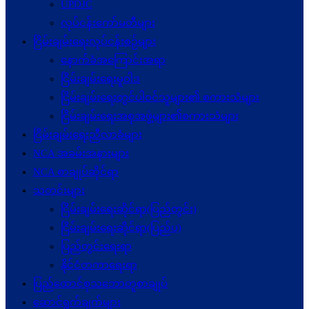
UPDJC
လုပ်ငန်းကော်မတီများ
ငြိမ်းချမ်းရေးလုပ်ငန်းစဉ်များ
နောက်ခံအကြောင်းအရာ
ငြိမ်းချမ်းရေးမူဝါဒ
ငြိမ်းချမ်းရေးတွင်ပါဝင်သူများ၏ စကားသံများ
ငြိမ်းချမ်းရေးအစုအဖွဲ့များ၏စကားသံများ
ငြိမ်းချမ်းရေးညီလာခံများ
NCA အခမ်းအနားများ
NCA စာချုပ်ဆိုင်ရာ
သတင်းများ
ငြိမ်းချမ်းရေးဆိုင်ရာ(ပြည်တွင်း)
ငြိမ်းချမ်းရေးဆိုင်ရာ(ပြည်ပ)
ပြည်တွင်းရေးရာ
နိုင်ငံတကာရေးရာ
ပြည်ထောင်စုသဘောတူစာချုပ်
ဆောင်ရွက်ချက်များ