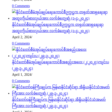
0 Comments
နိုင်ငံတော်စီမံအုပ်ချုပ်ရေးကောင်စီဥက္ကဋ္ဌက တရုတ်အာရှရေးရာ
အထူးကိုယ်စားလှယ်အား လက်ခံတွေ့ဆုံ (၁-၄-၂၀၂၄)
April 2, 2024
/
0 Comments
နိုင်ငံတော်စီမံအုပ်ချုပ်ရေးကောင်စီအစည်းအဝေး (၂/၂၀၂၄)ကျင်းပ
(၂၉-၃-၂၀၂၄)
April 1, 2024
/
0 Comments
နိုင်ငံတော်ဝန်ကြီးချုပ်က မြန်မာနိုင်ငံဆိုင်ရာ အိန္ဒိယနိုင်ငံသံအမတ်
ကြီးအား လက်ခံတွေ့ဆုံ (၂၉-၃-၂၀၂၄)