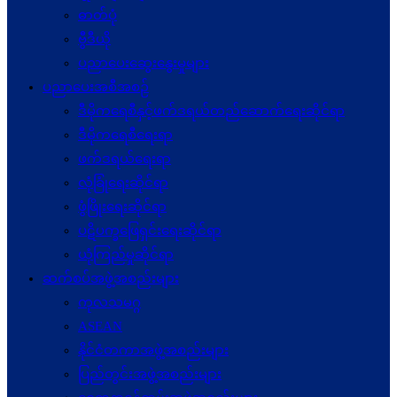
ဓာတ်ပုံ
ဗွီဒီယို
ပညာပေးဆွေးနွေးမှုများ
ပညာပေးအစီအစဉ်
ဒီမိုကရေစီနှင့်ဖက်ဒရယ်တည်ဆောက်ရေးဆိုင်ရာ
ဒီမိုကရေစီရေးရာ
ဖက်ဒရယ်ရေးရာ
လုံခြုံရေးဆိုင်ရာ
ဖွံဖြိုးရေးဆိုင်ရာ
ပဋိပက္ခ‌ဖြေရှင်းရေးဆိုင်ရာ
ယုံကြည်မှုဆိုင်ရာ
ဆက်စပ်အဖွဲ့အစည်းများ
ကုလသမဂ္ဂ
ASEAN
နိုင်ငံတကာအဖွဲ့အစည်းများ
ပြည်တွင်းအဖွဲ့အစည်းများ