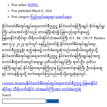
Post author:
NSPNC
Post published:
March 6, 2024
Post category:
ပြည်တွင်းရေးရာ
/
သတင်းများ
နိုင်ငံတော်စီမံအုပ်ချုပ်ရေးကောင်စီဥက္ကဋ္ဌ နိုင်ငံတော်ဝန်ကြီးချုပ် ဗိုလ်ချုပ်မှူး
ကြီး မင်းအောင်လှိုင်သည် တာဝန်ပြီးဆုံး၍ ပြန်လည်ထွက်ခွာမည့်
မြန်မာနိုင်ငံဆိုင်ရာ သီရိလင်္ကာနိုင်ငံသံအမတ်ကြီး H.E. Mr. J.M.J.P. Bandara
အား ၅-၃-၂၀၂၄ ရက်တွင် နေပြည်တော်ရှိ နိုင်ငံတော်စီမံအုပ်ချုပ်ရေး
ကောင်စီဥက္ကဋ္ဌရုံး ဧည့်ခန်းမ၌ လက်ခံတွေ့ဆုံသည်။အဆိုပါတွေ့ဆုံပွဲသို့
နိုင်ငံတော်စီမံအုပ်ချုပ်ရေးကောင်စီဥက္ကဋ္ဌ နိုင်ငံတော်ဝန်ကြီးချုပ်နှင့်အတူ
ကောင်စီတွဲဖက်အတွင်းရေးမှူး ဒုတိယဗိုလ်ချုပ်ကြီး ရဲဝင်းဦး၊ ဒုတိယ
ဝန်ကြီးချုပ်နှင့် နိုင်ငံခြားရေးဝန်ကြီးဌာန ပြည်ထောင်စုဝန်ကြီး ဦးသန်းဆွေ
နှင့် တာဝန်ရှိသူတို့ တက်ရောက်ကြသည်။ထိုသို့တွေ့ဆုံရာတွင်…
Continue Reading
နိုင်ငံတော်စီမံအုပ်ချုပ်ရေးကောင်စီဥက္ကဋ္ဌ မြန်မာနိုင်ငံ
ဆိုင်ရာ သီရိလင်္ကာနိုင်ငံ သံအမတ်ကြီးအား လက်ခံတွေ့ဆုံ
Search
Search