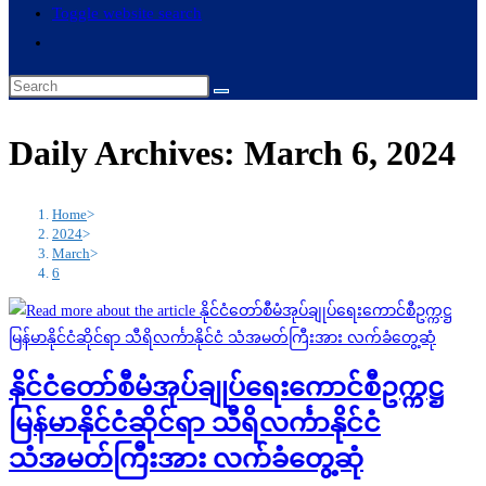
Toggle website search
Daily Archives: March 6, 2024
Home
>
2024
>
March
>
6
နိုင်ငံတော်စီမံအုပ်ချုပ်ရေးကောင်စီဥက္ကဋ္ဌ
မြန်မာနိုင်ငံဆိုင်ရာ သီရိလင်္ကာနိုင်ငံ
သံအမတ်ကြီးအား လက်ခံတွေ့ဆုံ