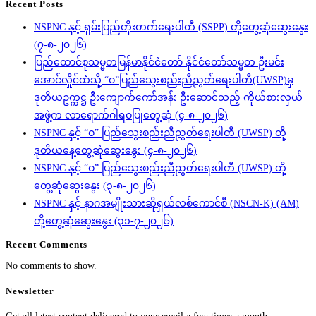
Recent Posts
NSPNC နှင့် ရှမ်းပြည်တိုးတက်ရေးပါတီ (SSPP) တို့တွေ့ဆုံဆွေးနွေး
(၇-၈-၂၀၂၆)
ပြည်ထောင်စုသမ္မတမြန်မာနိုင်ငံတော် နိုင်ငံတော်သမ္မတ ဦးမင်း
အောင်လှိုင်ထံသို့ “ဝ”ပြည်သွေးစည်းညီညွတ်ရေးပါတီ(UWSP)မှ
ဒုတိယဥက္ကဋ္ဌ ဦးကျောက်ကော်အန်း ဦးဆောင်သည့် ကိုယ်စားလှယ်
အဖွဲ့က လာရောက်ဂါရဝပြုတွေ့ဆုံ (၄-၈-၂၀၂၆)
NSPNC နှင့် “ဝ” ပြည်သွေးစည်းညီညွတ်ရေးပါတီ (UWSP) တို့
ဒုတိယနေ့တွေ့ဆုံဆွေးနွေး (၄-၈-၂၀၂၆)
NSPNC နှင့် “ဝ” ပြည်သွေးစည်းညီညွတ်ရေးပါတီ (UWSP) တို့
တွေ့ဆုံဆွေးနွေး (၃-၈-၂၀၂၆)
NSPNC နှင့် နာဂအမျိုးသားဆိုရှယ်လစ်ကောင်စီ (NSCN-K) (AM)
တို့တွေ့ဆုံဆွေးနွေး (၃၁-၇-၂၀၂၆)
Recent Comments
No comments to show.
Newsletter