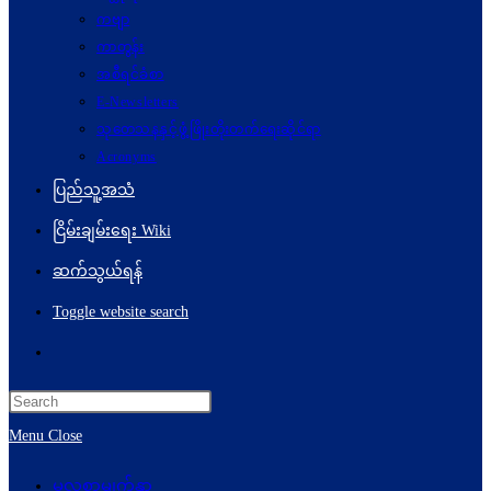
ကဗျာ
ကာတွန်း
အစီရင်ခံစာ
E-Newsletters
သုတေသနနှင့်ဖွံ့ဖြိုးတိုးတက်ရေးဆိုင်ရာ
Acronyms
ပြည်သူ့အသံ
ငြိမ်းချမ်းရေး Wiki
ဆက်သွယ်ရန်
Toggle website search
Menu
Close
မူလစာမျက်နှာ