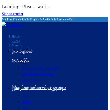
Loading, Please wait...
Skip to content
Machine Translation To English Is Available In Language Bar
Home
>
2024
>
March
>
6
မူလစာမျက်နှာ
NCA သမိုင်း
ဦးတည်ချက်နှင့်ရည်ရွယ်ချက်
အထိမ်းအမှတ်တံဆိပ်များ
ဆောင်ပုဒ်များ
ငြိမ်းချမ်းရေးဖော်‌ဆောင်မှုယန္တရားများ
UPCC
UPWC
MPC