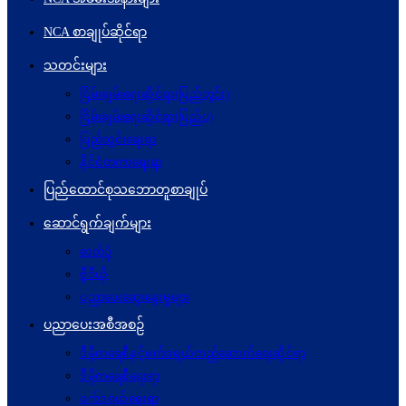
NCA စာချုပ်ဆိုင်ရာ
သတင်းများ
ငြိမ်းချမ်းရေးဆိုင်ရာ(ပြည်တွင်း)
ငြိမ်းချမ်းရေးဆိုင်ရာ(ပြည်ပ)
ပြည်တွင်းရေးရာ
နိုင်ငံတကာရေးရာ
ပြည်ထောင်စုသဘောတူစာချုပ်
ဆောင်ရွက်ချက်များ
ဓာတ်ပုံ
ဗွီဒီယို
ပညာပေးဆွေးနွေးမှုများ
ပညာပေးအစီအစဉ်
ဒီမိုကရေစီနှင့်ဖက်ဒရယ်တည်ဆောက်ရေးဆိုင်ရာ
ဒီမိုကရေစီရေးရာ
ဖက်ဒရယ်ရေးရာ