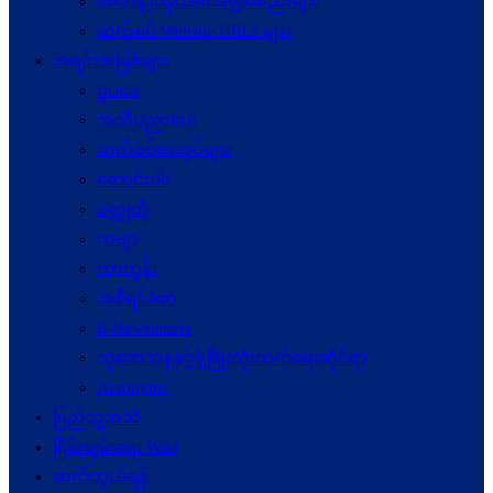
စေတနာ့ဝန်ထမ်းအဖွဲ့အစည်းများ
ဆက်စပ် Website URLs များ
အရင်းအမြစ်များ
ဥပဒေ
အသိပညာပေး
ဆက်စပ်စာအုပ်များ
ဆောင်းပါး
ဝတ္ထုတို
ကဗျာ
ကာတွန်း
အစီရင်ခံစာ
E-Newsletters
သုတေသနနှင့်ဖွံ့ဖြိုးတိုးတက်ရေးဆိုင်ရာ
Acronyms
ပြည်သူ့အသံ
ငြိမ်းချမ်းရေး Wiki
ဆက်သွယ်ရန်