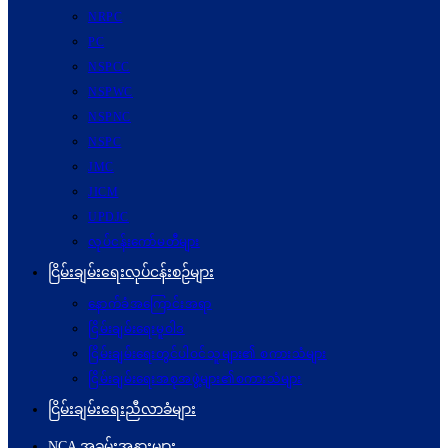
NRPC
PC
NSPCC
NSPWC
NSPNC
NSPC
JMC
JICM
UPDJC
လုပ်ငန်းကော်မတီများ
ငြိမ်းချမ်းရေးလုပ်ငန်းစဉ်များ
နောက်ခံအကြောင်းအရာ
ငြိမ်းချမ်းရေးမူဝါဒ
ငြိမ်းချမ်းရေးတွင်ပါဝင်သူများ၏ စကားသံများ
ငြိမ်းချမ်းရေးအစုအဖွဲ့များ၏စကားသံများ
ငြိမ်းချမ်းရေးညီလာခံများ
NCA အခမ်းအနားများ