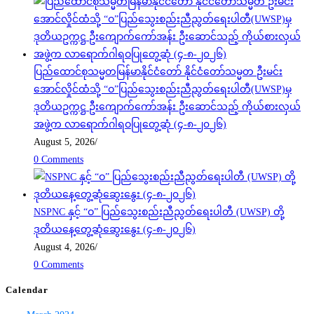
ပြည်ထောင်စုသမ္မတမြန်မာနိုင်ငံတော် နိုင်ငံတော်သမ္မတ ဦးမင်း
အောင်လှိုင်ထံသို့ “ဝ”ပြည်သွေးစည်းညီညွတ်ရေးပါတီ(UWSP)မှ
ဒုတိယဥက္ကဋ္ဌ ဦးကျောက်ကော်အန်း ဦးဆောင်သည့် ကိုယ်စားလှယ်
အဖွဲ့က လာရောက်ဂါရဝပြုတွေ့ဆုံ (၄-၈-၂၀၂၆)
August 5, 2026
/
0 Comments
NSPNC နှင့် “ဝ” ပြည်သွေးစည်းညီညွတ်ရေးပါတီ (UWSP) တို့
ဒုတိယနေ့တွေ့ဆုံဆွေးနွေး (၄-၈-၂၀၂၆)
August 4, 2026
/
0 Comments
Calendar