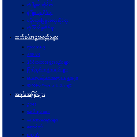
လုံခြုံရေးဆိုင်ရာ
ဖွံဖြိုးရေးဆိုင်ရာ
ပဋိပက္ခ‌ဖြေရှင်းရေးဆိုင်ရာ
ယုံကြည်မှုဆိုင်ရာ
ဆက်စပ်အဖွဲ့အစည်းများ
ကုလသမဂ္ဂ
ASEAN
နိုင်ငံတကာအဖွဲ့အစည်းများ
ပြည်တွင်းအဖွဲ့အစည်းများ
စေတနာ့ဝန်ထမ်းအဖွဲ့အစည်းများ
ဆက်စပ် Website URLs များ
အရင်းအမြစ်များ
ဥပဒေ
အသိပညာပေး
ဆက်စပ်စာအုပ်များ
ဆောင်းပါး
ဝတ္ထုတို