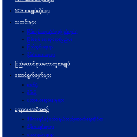
NCA စာချုပ်ဆိုင်ရာ
သတင်းများ
ငြိမ်းချမ်းရေးဆိုင်ရာ(ပြည်တွင်း)
ငြိမ်းချမ်းရေးဆိုင်ရာ(ပြည်ပ)
ပြည်တွင်းရေးရာ
နိုင်ငံတကာရေးရာ
ပြည်ထောင်စုသဘောတူစာချုပ်
ဆောင်ရွက်ချက်များ
ဓာတ်ပုံ
ဗွီဒီယို
ပညာပေးဆွေးနွေးမှုများ
ပညာပေးအစီအစဉ်
ဒီမိုကရေစီနှင့်ဖက်ဒရယ်တည်ဆောက်ရေးဆိုင်ရာ
ဒီမိုကရေစီရေးရာ
ဖက်ဒရယ်ရေးရာ