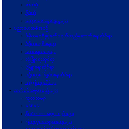
ဓာတ်ပုံ
ဗွီဒီယို
ပညာပေးဆွေးနွေးမှုများ
ပညာပေးအစီအစဉ်
ဒီမိုကရေစီနှင့်ဖက်ဒရယ်တည်ဆောက်ရေးဆိုင်ရာ
ဒီမိုကရေစီရေးရာ
ဖက်ဒရယ်ရေးရာ
လုံခြုံရေးဆိုင်ရာ
ဖွံဖြိုးရေးဆိုင်ရာ
ပဋိပက္ခ‌ဖြေရှင်းရေးဆိုင်ရာ
ယုံကြည်မှုဆိုင်ရာ
ဆက်စပ်အဖွဲ့အစည်းများ
ကုလသမဂ္ဂ
ASEAN
နိုင်ငံတကာအဖွဲ့အစည်းများ
ပြည်တွင်းအဖွဲ့အစည်းများ