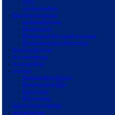
UPDJC
လုပ်ငန်းကော်မတီများ
ငြိမ်းချမ်းရေးလုပ်ငန်းစဉ်များ
နောက်ခံအကြောင်းအရာ
ငြိမ်းချမ်းရေးမူဝါဒ
ငြိမ်းချမ်းရေးတွင်ပါဝင်သူများ၏ စကားသံများ
ငြိမ်းချမ်းရေးအစုအဖွဲ့များ၏စကားသံများ
ငြိမ်းချမ်းရေးညီလာခံများ
NCA အခမ်းအနားများ
NCA စာချုပ်ဆိုင်ရာ
သတင်းများ
ငြိမ်းချမ်းရေးဆိုင်ရာ(ပြည်တွင်း)
ငြိမ်းချမ်းရေးဆိုင်ရာ(ပြည်ပ)
ပြည်တွင်းရေးရာ
နိုင်ငံတကာရေးရာ
ပြည်ထောင်စုသဘောတူစာချုပ်
ဆောင်ရွက်ချက်များ