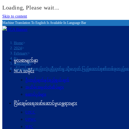
Loading, Please wait...
Skip to content
Machine Translation To English Is Available In Language Bar
Home
>
2024
>
February
>
8
>
မူလစာမျက်နှာ
ဆောင်းပါး
>
တိုင်းရင်းသားစည်းလုံးညီညွတ်မှု သို့မဟုတ် ပြည်ထောင်စု၏တစ်ခုတည
NCA သမိုင်း
ဦးတည်ချက်နှင့်ရည်ရွယ်ချက်
အထိမ်းအမှတ်တံဆိပ်များ
ဆောင်ပုဒ်များ
ငြိမ်းချမ်းရေးဖော်‌ဆောင်မှုယန္တရားများ
UPCC
UPWC
MPC