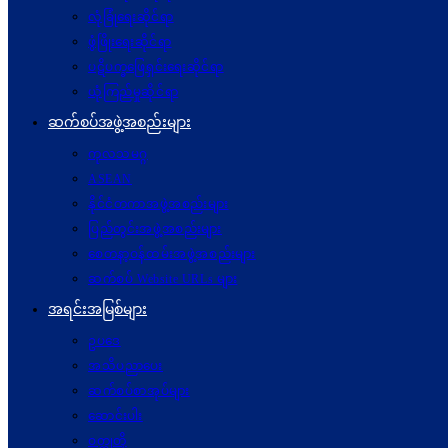
လုံခြုံရေးဆိုင်ရာ
ဖွံဖြိုးရေးဆိုင်ရာ
ပဋိပက္ခ‌ဖြေရှင်းရေးဆိုင်ရာ
ယုံကြည်မှုဆိုင်ရာ
ဆက်စပ်အဖွဲ့အစည်းများ
ကုလသမဂ္ဂ
ASEAN
နိုင်ငံတကာအဖွဲ့အစည်းများ
ပြည်တွင်းအဖွဲ့အစည်းများ
စေတနာ့ဝန်ထမ်းအဖွဲ့အစည်းများ
ဆက်စပ် Website URLs များ
အရင်းအမြစ်များ
ဥပဒေ
အသိပညာပေး
ဆက်စပ်စာအုပ်များ
ဆောင်းပါး
ဝတ္ထုတို