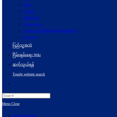
ကဗျာ
ကာတွန်း
အစီရင်ခံစာ
E-Newsletters
သုတေသနနှင့်ဖွံ့ဖြိုးတိုးတက်ရေးဆိုင်ရာ
Acronyms
ပြည်သူ့အသံ
ငြိမ်းချမ်းရေး Wiki
ဆက်သွယ်ရန်
Toggle website search
Menu
Close
မူလစာမျက်နှာ