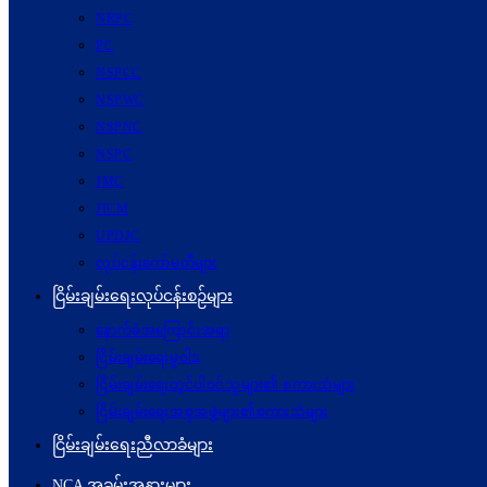
NRPC
PC
NSPCC
NSPWC
NSPNC
NSPC
JMC
JICM
UPDJC
လုပ်ငန်းကော်မတီများ
ငြိမ်းချမ်းရေးလုပ်ငန်းစဉ်များ
နောက်ခံအကြောင်းအရာ
ငြိမ်းချမ်းရေးမူဝါဒ
ငြိမ်းချမ်းရေးတွင်ပါဝင်သူများ၏ စကားသံများ
ငြိမ်းချမ်းရေးအစုအဖွဲ့များ၏စကားသံများ
ငြိမ်းချမ်းရေးညီလာခံများ
NCA အခမ်းအနားများ