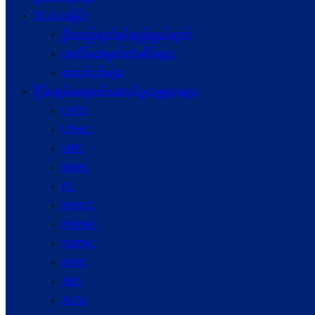
NCA သမိုင်း
ဦးတည်ချက်နှင့်ရည်ရွယ်ချက်
အထိမ်းအမှတ်တံဆိပ်များ
ဆောင်ပုဒ်များ
ငြိမ်းချမ်းရေးဖော်‌ဆောင်မှုယန္တရားများ
UPCC
UPWC
MPC
NRPC
PC
NSPCC
NSPWC
NSPNC
NSPC
JMC
JICM