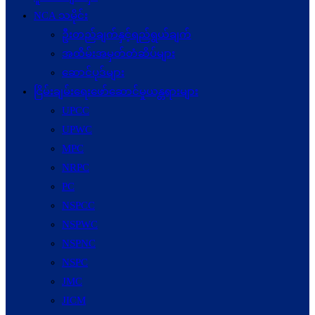
NCA သမိုင်း
ဦးတည်ချက်နှင့်ရည်ရွယ်ချက်
အထိမ်းအမှတ်တံဆိပ်များ
ဆောင်ပုဒ်များ
ငြိမ်းချမ်းရေးဖော်‌ဆောင်မှုယန္တရားများ
UPCC
UPWC
MPC
NRPC
PC
NSPCC
NSPWC
NSPNC
NSPC
JMC
JICM