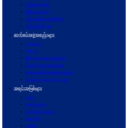
လုံခြုံရေးဆိုင်ရာ
ဖွံဖြိုးရေးဆိုင်ရာ
ပဋိပက္ခ‌ဖြေရှင်းရေးဆိုင်ရာ
ယုံကြည်မှုဆိုင်ရာ
ဆက်စပ်အဖွဲ့အစည်းများ
ကုလသမဂ္ဂ
ASEAN
နိုင်ငံတကာအဖွဲ့အစည်းများ
ပြည်တွင်းအဖွဲ့အစည်းများ
စေတနာ့ဝန်ထမ်းအဖွဲ့အစည်းများ
ဆက်စပ် Website URLs များ
အရင်းအမြစ်များ
ဥပဒေ
အသိပညာပေး
ဆက်စပ်စာအုပ်များ
ဆောင်းပါး
ဝတ္ထုတို