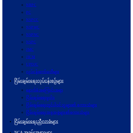
NRPC
PC
NSPCC
NSPWC
NSPNC
NSPC
JMC
JICM
UPDJC
လုပ်ငန်းကော်မတီများ
ငြိမ်းချမ်းရေးလုပ်ငန်းစဉ်များ
နောက်ခံအကြောင်းအရာ
ငြိမ်းချမ်းရေးမူဝါဒ
ငြိမ်းချမ်းရေးတွင်ပါဝင်သူများ၏ စကားသံများ
ငြိမ်းချမ်းရေးအစုအဖွဲ့များ၏စကားသံများ
ငြိမ်းချမ်းရေးညီလာခံများ
NCA အခမ်းအနားများ