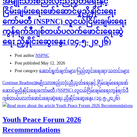
အမျိုးသားစည်းလုံးညီညွတ်ရေးနှင့်
ငြိမ်းချမ်းရေးဖော်ဆောင်မှုညှိနှိုင်းရေး
ကော်မတီ (NSPNC) လူငယ်ငြိမ်းချမ်းရေး
ကွန်ရက်ဒီဂျစ်တယ်ပလက်ဖောင်းရေးဆွဲ
ရေး ညှိနှိုင်းဆွေးနွေး (၁၄-၅-၂၀၂၆)
Post author:
NSPNC
Post published:
May 12, 2026
Post category:
ဆောင်ရွက်ချက်များ
/
ပြည်တွင်းရေးရာ
/
သတင်းများ
Continue Reading
အမျိုးသားစည်းလုံးညီညွတ်ရေးနှင့် ငြိမ်းချမ်းရေးဖော်
ဆောင်မှုညှိနှိုင်းရေးကော်မတီ (NSPNC) လူငယ်ငြိမ်းချမ်းရေးကွန်ရက်ဒီ
ဂျစ်တယ်ပလက်ဖောင်းရေးဆွဲရေး ညှိနှိုင်းဆွေးနွေး (၁၄-၅-၂၀၂၆)
Youth Peace Forum 2026
Recommendations