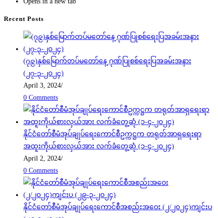
Opens in a new tab
Recent Posts
(၇၉)နှစ်မြောက်တပ်မတော်နေ့ ဂုဏ်ပြုစစ်ရေးပြအခမ်းအနား
(၂၇-၃-၂၀၂၄)
April 3, 2024
/
0 Comments
နိုင်ငံတော်စီမံအုပ်ချုပ်ရေးကောင်စီဥက္ကဋ္ဌက တရုတ်အာရှရေးရာ
အထူးကိုယ်စားလှယ်အား လက်ခံတွေ့ဆုံ (၁-၄-၂၀၂၄)
April 2, 2024
/
0 Comments
နိုင်ငံတော်စီမံအုပ်ချုပ်ရေးကောင်စီအစည်းအဝေး (၂/၂၀၂၄)ကျင်းပ