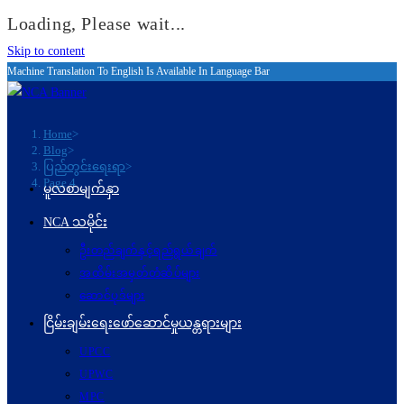
Loading, Please wait...
Skip to content
Machine Translation To English Is Available In Language Bar
Home
>
Blog
>
ပြည်တွင်းရေးရာ
>
Page 4
မူလစာမျက်နှာ
NCA သမိုင်း
ဦးတည်ချက်နှင့်ရည်ရွယ်ချက်
အထိမ်းအမှတ်တံဆိပ်များ
ဆောင်ပုဒ်များ
ငြိမ်းချမ်းရေးဖော်‌ဆောင်မှုယန္တရားများ
UPCC
UPWC
MPC