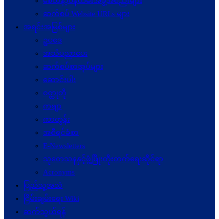
စေတနာ့ဝန်ထမ်းအဖွဲ့အစည်းများ
ဆက်စပ် Website URLs များ
အရင်းအမြစ်များ
ဥပဒေ
အသိပညာပေး
ဆက်စပ်စာအုပ်များ
ဆောင်းပါး
ဝတ္ထုတို
ကဗျာ
ကာတွန်း
အစီရင်ခံစာ
E-Newsletters
သုတေသနနှင့်ဖွံ့ဖြိုးတိုးတက်ရေးဆိုင်ရာ
Acronyms
ပြည်သူ့အသံ
ငြိမ်းချမ်းရေး Wiki
ဆက်သွယ်ရန်