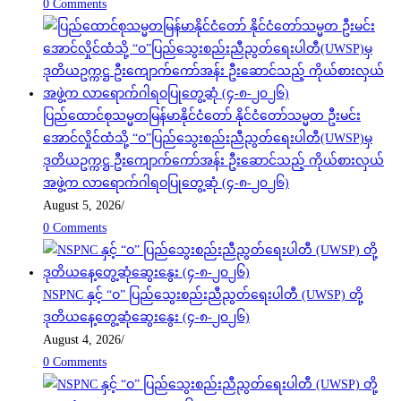
0 Comments
ပြည်ထောင်စုသမ္မတမြန်မာနိုင်ငံတော် နိုင်ငံတော်သမ္မတ ဦးမင်း
အောင်လှိုင်ထံသို့ “ဝ”ပြည်သွေးစည်းညီညွတ်ရေးပါတီ(UWSP)မှ
ဒုတိယဥက္ကဋ္ဌ ဦးကျောက်ကော်အန်း ဦးဆောင်သည့် ကိုယ်စားလှယ်
အဖွဲ့က လာရောက်ဂါရဝပြုတွေ့ဆုံ (၄-၈-၂၀၂၆)
August 5, 2026
/
0 Comments
NSPNC နှင့် “ဝ” ပြည်သွေးစည်းညီညွတ်ရေးပါတီ (UWSP) တို့
ဒုတိယနေ့တွေ့ဆုံဆွေးနွေး (၄-၈-၂၀၂၆)
August 4, 2026
/
0 Comments