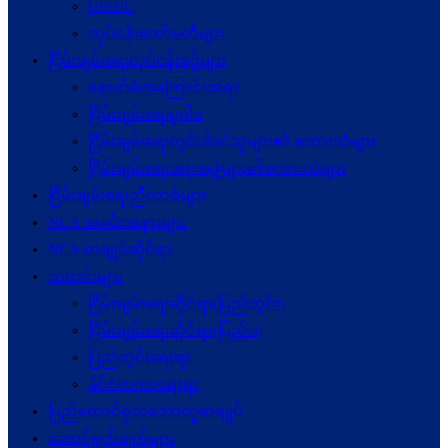
UPDJC
လုပ်ငန်းကော်မတီများ
ငြိမ်းချမ်းရေးလုပ်ငန်းစဉ်များ
နောက်ခံအကြောင်းအရာ
ငြိမ်းချမ်းရေးမူဝါဒ
ငြိမ်းချမ်းရေးတွင်ပါဝင်သူများ၏ စကားသံများ
ငြိမ်းချမ်းရေးအစုအဖွဲ့များ၏စကားသံများ
ငြိမ်းချမ်းရေးညီလာခံများ
NCA အခမ်းအနားများ
NCA စာချုပ်ဆိုင်ရာ
သတင်းများ
ငြိမ်းချမ်းရေးဆိုင်ရာ(ပြည်တွင်း)
ငြိမ်းချမ်းရေးဆိုင်ရာ(ပြည်ပ)
ပြည်တွင်းရေးရာ
နိုင်ငံတကာရေးရာ
ပြည်ထောင်စုသဘောတူစာချုပ်
ဆောင်ရွက်ချက်များ