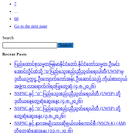
7
…
60
Go to the next page
Search
Search
Recent Posts
ပြည်ထောင်စုသမ္မတမြန်မာနိုင်ငံတော် နိုင်ငံတော်သမ္မတ ဦးမင်း
အောင်လှိုင်ထံသို့ “ဝ”ပြည်သွေးစည်းညီညွတ်ရေးပါတီ(UWSP)မှ
ဒုတိယဥက္ကဋ္ဌ ဦးကျောက်ကော်အန်း ဦးဆောင်သည့် ကိုယ်စားလှယ်
အဖွဲ့က လာရောက်ဂါရဝပြုတွေ့ဆုံ (၄-၈-၂၀၂၆)
NSPNC နှင့် “ဝ” ပြည်သွေးစည်းညီညွတ်ရေးပါတီ (UWSP) တို့
ဒုတိယနေ့တွေ့ဆုံဆွေးနွေး (၄-၈-၂၀၂၆)
NSPNC နှင့် “ဝ” ပြည်သွေးစည်းညီညွတ်ရေးပါတီ (UWSP) တို့
တွေ့ဆုံဆွေးနွေး (၃-၈-၂၀၂၆)
NSPNC နှင့် နာဂအမျိုးသားဆိုရှယ်လစ်ကောင်စီ (NSCN-K) (AM)
တို့တွေ့ဆုံဆွေးနွေး (၃၁-၇-၂၀၂၆)