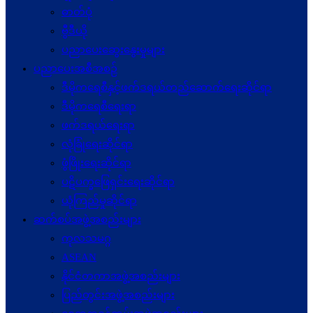
ဓာတ်ပုံ
ဗွီဒီယို
ပညာပေးဆွေးနွေးမှုများ
ပညာပေးအစီအစဉ်
ဒီမိုကရေစီနှင့်ဖက်ဒရယ်တည်ဆောက်ရေးဆိုင်ရာ
ဒီမိုကရေစီရေးရာ
ဖက်ဒရယ်ရေးရာ
လုံခြုံရေးဆိုင်ရာ
ဖွံဖြိုးရေးဆိုင်ရာ
ပဋိပက္ခ‌ဖြေရှင်းရေးဆိုင်ရာ
ယုံကြည်မှုဆိုင်ရာ
ဆက်စပ်အဖွဲ့အစည်းများ
ကုလသမဂ္ဂ
ASEAN
နိုင်ငံတကာအဖွဲ့အစည်းများ
ပြည်တွင်းအဖွဲ့အစည်းများ