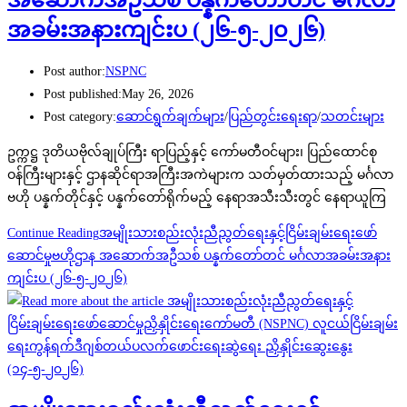
အခမ်းအနားကျင်းပ (၂၆-၅-၂၀၂၆‌)
Post author:
NSPNC
Post published:
May 26, 2026
Post category:
ဆောင်ရွက်ချက်များ
/
ပြည်တွင်းရေးရာ
/
သတင်းများ
ဥက္ကဋ္ဌ ဒုတိယဗိုလ်ချုပ်ကြီး ရာပြည့်နှင့် ကော်မတီဝင်များ၊ ပြည်ထောင်စု
ဝန်ကြီးများနှင့် ဌာနဆိုင်ရာအကြီးအကဲများက သတ်မှတ်ထားသည့် မင်္ဂလာ
ဗဟို ပန္နက်တိုင်နှင့် ပန္နက်တော်ရိုက်မည့် နေရာအသီးသီးတွင် နေရာယူကြ
Continue Reading
အမျိုးသားစည်းလုံးညီညွတ်ရေးနှင့်ငြိမ်းချမ်းရေးဖော်
ဆောင်မှုဗဟိုဌာန အဆောက်အဦသစ် ပန္နက်တော်တင် မင်္ဂလာအခမ်းအနား
ကျင်းပ (၂၆-၅-၂၀၂၆‌)