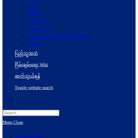
ကဗျာ
ကာတွန်း
အစီရင်ခံစာ
E-Newsletters
သုတေသနနှင့်ဖွံ့ဖြိုးတိုးတက်ရေးဆိုင်ရာ
Acronyms
ပြည်သူ့အသံ
ငြိမ်းချမ်းရေး Wiki
ဆက်သွယ်ရန်
Toggle website search
Menu
Close
မူလစာမျက်နှာ