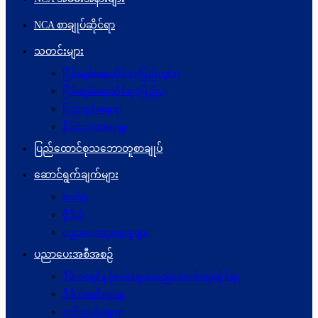
NCA စာချုပ်ဆိုင်ရာ
သတင်းများ
ငြိမ်းချမ်းရေးဆိုင်ရာ(ပြည်တွင်း)
ငြိမ်းချမ်းရေးဆိုင်ရာ(ပြည်ပ)
ပြည်တွင်းရေးရာ
နိုင်ငံတကာရေးရာ
ပြည်ထောင်စုသဘောတူစာချုပ်
ဆောင်ရွက်ချက်များ
ဓာတ်ပုံ
ဗွီဒီယို
ပညာပေးဆွေးနွေးမှုများ
ပညာပေးအစီအစဉ်
ဒီမိုကရေစီနှင့်ဖက်ဒရယ်တည်ဆောက်ရေးဆိုင်ရာ
ဒီမိုကရေစီရေးရာ
ဖက်ဒရယ်ရေးရာ