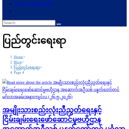
Toggle website search
ပြည်တွင်းရေးရာ
Home
>
Blog
>
ပြည်တွင်းရေးရာ
>
Page 4
အမျိုးသားစည်းလုံးညီညွတ်ရေးနှင့်
ငြိမ်းချမ်းရေးဖော်ဆောင်မှုဗဟိုဌာန
အဆောက်အဦသစ် ပန္နက်တော်တင် မင်္ဂလာ