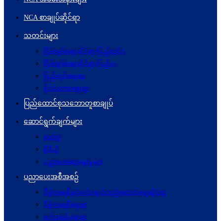
NCA စာချုပ်ဆိုင်ရာ
သတင်းများ
ငြိမ်းချမ်းရေးဆိုင်ရာ(ပြည်တွင်း)
ငြိမ်းချမ်းရေးဆိုင်ရာ(ပြည်ပ)
ပြည်တွင်းရေးရာ
နိုင်ငံတကာရေးရာ
ပြည်ထောင်စုသဘောတူစာချုပ်
ဆောင်ရွက်ချက်များ
ဓာတ်ပုံ
ဗွီဒီယို
ပညာပေးဆွေးနွေးမှုများ
ပညာပေးအစီအစဉ်
ဒီမိုကရေစီနှင့်ဖက်ဒရယ်တည်ဆောက်ရေးဆိုင်ရာ
ဒီမိုကရေစီရေးရာ
ဖက်ဒရယ်ရေးရာ