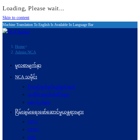
Loading, Please wait...
Skip to content
Machine Translation To English Is Available In Language Bar
Home
>
Admin NCA
မူလစာမျက်နှာ
NCA သမိုင်း
ဦးတည်ချက်နှင့်ရည်ရွယ်ချက်
အထိမ်းအမှတ်တံဆိပ်များ
ဆောင်ပုဒ်များ
ငြိမ်းချမ်းရေးဖော်‌ဆောင်မှုယန္တရားများ
UPCC
UPWC
MPC