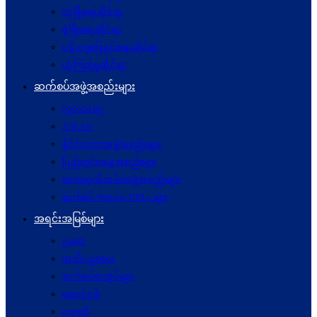
လုံခြုံရေးဆိုင်ရာ
ဖွံဖြိုးရေးဆိုင်ရာ
ပဋိပက္ခ‌ဖြေရှင်းရေးဆိုင်ရာ
ယုံကြည်မှုဆိုင်ရာ
ဆက်စပ်အဖွဲ့အစည်းများ
ကုလသမဂ္ဂ
ASEAN
နိုင်ငံတကာအဖွဲ့အစည်းများ
ပြည်တွင်းအဖွဲ့အစည်းများ
စေတနာ့ဝန်ထမ်းအဖွဲ့အစည်းများ
ဆက်စပ် Website URLs များ
အရင်းအမြစ်များ
ဥပဒေ
အသိပညာပေး
ဆက်စပ်စာအုပ်များ
ဆောင်းပါး
ဝတ္ထုတို