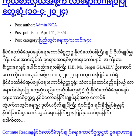
ကိုယ်စားလှယ်အဖွဲ့က လာရောက်ဂါရဝပြု
တွေ့ဆုံ (၁၀-၄-၂၀၂၄)
Post author:
Admin NCA
Post published:
April 11, 2024
Post category:
ပြည်တွင်းရေးရာ
/
သတင်းများ
နိုင်ငံတော်စီမံအုပ်ချုပ်ရေးကောင်စီဥက္ကဋ္ဌ နိုင်ငံတော်ဝန်ကြီးချုပ် ဗိုလ်ချုပ်မှူး
ကြီး မင်းအောင်လှိုင်ထံ ဥရောပအာရှစီးပွားရေးကော်မရှင်၊ အကြီးစား
စီးပွားရေးနှင့် ပေါင်းစည်းရေးဝန်ကြီး H.E. Mr. Sergei GLAZEV ဦးဆောင်
သော ကိုယ်စားလှယ်အဖွဲ့က ၁၀-၄-၂၀၂၄ ရက်တွင် နေပြည်တော်ရှိ
နိုင်ငံတော်စီမံအုပ်ချုပ်ရေးကောင်စီဥက္ကဋ္ဌရုံး သံတမန်ဆောင်ဧည့်ခန်းမ၌ လာ
ရောက်ဂါရဝပြု တွေ့ဆုံသည်။ အဆိုပါတွေ့ဆုံပွဲသို့ နိုင်ငံတော်စီမံအုပ်ချုပ်
ရေးကောင်စီဥက္ကဋ္ဌ နိုင်ငံတော်ဝန်ကြီးချုပ်နှင့်အတူ ကောင်စီ
တွဲဖက်အတွင်းရေးမှူး ဒုတိယဗိုလ်ချုပ်ကြီး ရဲဝင်းဦး၊ ရင်းနှီးမြှုပ်နှံမှုနှင့်
နိုင်ငံခြားစီးပွားဆက်သွယ်ရေးဝန်ကြီးဌာန ပြည်ထောင်စုဝန်ကြီး
ဒေါက်တာ…
Continue Reading
နိုင်ငံ‌တော်စီမံအုပ်ချုပ်ရေးကောင်စီဥက္ကဋ္ဌထံ ဥရောပအာရှ