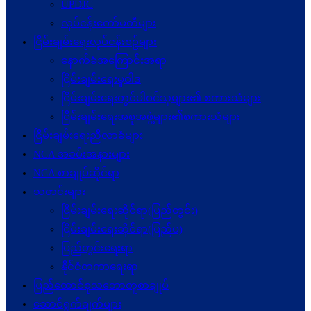
UPDJC
လုပ်ငန်းကော်မတီများ
ငြိမ်းချမ်းရေးလုပ်ငန်းစဉ်များ
နောက်ခံအကြောင်းအရာ
ငြိမ်းချမ်းရေးမူဝါဒ
ငြိမ်းချမ်းရေးတွင်ပါဝင်သူများ၏ စကားသံများ
ငြိမ်းချမ်းရေးအစုအဖွဲ့များ၏စကားသံများ
ငြိမ်းချမ်းရေးညီလာခံများ
NCA အခမ်းအနားများ
NCA စာချုပ်ဆိုင်ရာ
သတင်းများ
ငြိမ်းချမ်းရေးဆိုင်ရာ(ပြည်တွင်း)
ငြိမ်းချမ်းရေးဆိုင်ရာ(ပြည်ပ)
ပြည်တွင်းရေးရာ
နိုင်ငံတကာရေးရာ
ပြည်ထောင်စုသဘောတူစာချုပ်
ဆောင်ရွက်ချက်များ