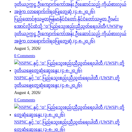
ပြည်ထောင်စုသမ္မတမြန်မာနိုင်ငံတော် နိုင်ငံတော်သမ္မတ ဦးမင်း
အောင်လှိုင်ထံသို့ “ဝ”ပြည်သွေးစည်းညီညွတ်ရေးပါတီ(UWSP)မှ
ဒုတိယဥက္ကဋ္ဌ ဦးကျောက်ကော်အန်း ဦးဆောင်သည့် ကိုယ်စားလှယ်
အဖွဲ့က လာရောက်ဂါရဝပြုတွေ့ဆုံ (၄-၈-၂၀၂၆)
August 5, 2026
/
0 Comments
NSPNC နှင့် “ဝ” ပြည်သွေးစည်းညီညွတ်ရေးပါတီ (UWSP) တို့
ဒုတိယနေ့တွေ့ဆုံဆွေးနွေး (၄-၈-၂၀၂၆)
August 4, 2026
/
0 Comments
NSPNC နှင့် “ဝ” ပြည်သွေးစည်းညီညွတ်ရေးပါတီ (UWSP) တို့
တွေ့ဆုံဆွေးနွေး (၃-၈-၂၀၂၆)