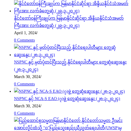
နိုင်ငံတော်ဝန်ကြီးချုပ်က မြန်မာနိုင်ငံဆိုင်ရာ အိန္ဒိယနိုင်ငံသံအမတ်
ကြီးအား လက်ခံတွေ့ဆုံ (၂၉-၃-၂၀၂၄)
April 1, 2024
/
0 Comments
NSPNC နှင့် မှတ်ပုံတင်ပြီးသည့် နိုင်ငံရေးပါတီများ တွေ့ဆုံဆွေးနွေး
(၂၈-၃-၂၀၂၄)
March 30, 2024
/
0 Comments
NSPNC နှင့် NCA-S EAO (၇)ဖွဲ့ တွေ့ဆုံဆွေးနွေး (၂၈-၃-၂၀၂၄)
March 30, 2024
/
0 Comments