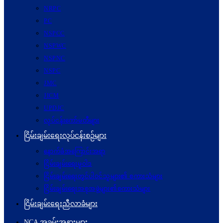
NRPC
PC
NSPCC
NSPWC
NSPNC
NSPC
JMC
JICM
UPDJC
လုပ်ငန်းကော်မတီများ
ငြိမ်းချမ်းရေးလုပ်ငန်းစဉ်များ
နောက်ခံအကြောင်းအရာ
ငြိမ်းချမ်းရေးမူဝါဒ
ငြိမ်းချမ်းရေးတွင်ပါဝင်သူများ၏ စကားသံများ
ငြိမ်းချမ်းရေးအစုအဖွဲ့များ၏စကားသံများ
ငြိမ်းချမ်းရေးညီလာခံများ
NCA အခမ်းအနားများ