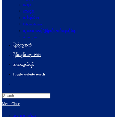
ကဗျာ
ကာတွန်း
အစီရင်ခံစာ
E-Newsletters
သုတေသနနှင့်ဖွံ့ဖြိုးတိုးတက်ရေးဆိုင်ရာ
Acronyms
ပြည်သူ့အသံ
ငြိမ်းချမ်းရေး Wiki
ဆက်သွယ်ရန်
Toggle website search
Menu
Close
မူလစာမျက်နှာ