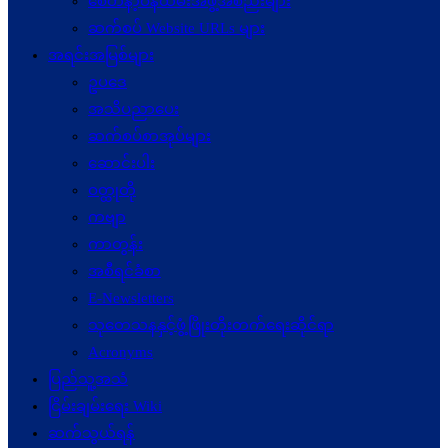
စေတနာ့ဝန်ထမ်းအဖွဲ့အစည်းများ
ဆက်စပ် Website URLs များ
အရင်းအမြစ်များ
ဥပဒေ
အသိပညာပေး
ဆက်စပ်စာအုပ်များ
ဆောင်းပါး
ဝတ္ထုတို
ကဗျာ
ကာတွန်း
အစီရင်ခံစာ
E-Newsletters
သုတေသနနှင့်ဖွံ့ဖြိုးတိုးတက်ရေးဆိုင်ရာ
Acronyms
ပြည်သူ့အသံ
ငြိမ်းချမ်းရေး Wiki
ဆက်သွယ်ရန်