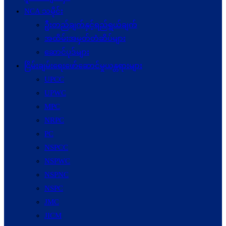
NCA သမိုင်း
ဦးတည်ချက်နှင့်ရည်ရွယ်ချက်
အထိမ်းအမှတ်တံဆိပ်များ
ဆောင်ပုဒ်များ
ငြိမ်းချမ်းရေးဖော်‌ဆောင်မှုယန္တရားများ
UPCC
UPWC
MPC
NRPC
PC
NSPCC
NSPWC
NSPNC
NSPC
JMC
JICM