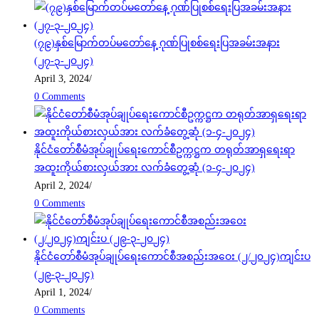
(၇၉)နှစ်မြောက်တပ်မတော်နေ့ ဂုဏ်ပြုစစ်ရေးပြအခမ်းအနား
(၂၇-၃-၂၀၂၄)
April 3, 2024
/
0 Comments
နိုင်ငံတော်စီမံအုပ်ချုပ်ရေးကောင်စီဥက္ကဋ္ဌက တရုတ်အာရှရေးရာ
အထူးကိုယ်စားလှယ်အား လက်ခံတွေ့ဆုံ (၁-၄-၂၀၂၄)
April 2, 2024
/
0 Comments
နိုင်ငံတော်စီမံအုပ်ချုပ်ရေးကောင်စီအစည်းအဝေး (၂/၂၀၂၄)ကျင်းပ
(၂၉-၃-၂၀၂၄)
April 1, 2024
/
0 Comments