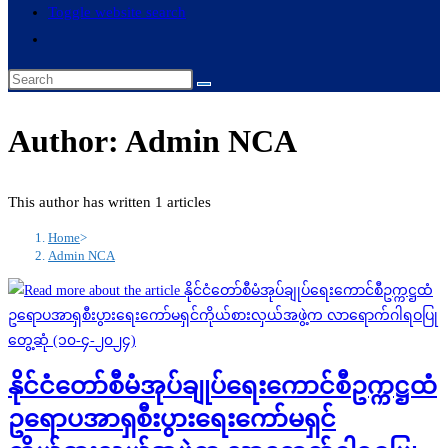
Toggle website search
Author:
Admin NCA
This author has written 1 articles
Home
>
Admin NCA
နိုင်ငံ‌တော်စီမံအုပ်ချုပ်ရေးကောင်စီဥက္ကဋ္ဌထံ
ဥရောပအာရှစီးပွားရေးကော်မရှင်