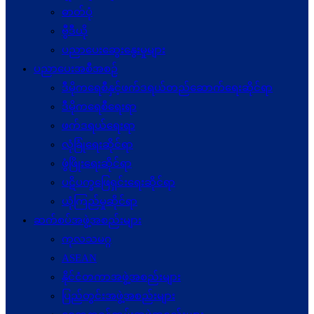
ဓာတ်ပုံ
ဗွီဒီယို
ပညာပေးဆွေးနွေးမှုများ
ပညာပေးအစီအစဉ်
ဒီမိုကရေစီနှင့်ဖက်ဒရယ်တည်ဆောက်ရေးဆိုင်ရာ
ဒီမိုကရေစီရေးရာ
ဖက်ဒရယ်ရေးရာ
လုံခြုံရေးဆိုင်ရာ
ဖွံဖြိုးရေးဆိုင်ရာ
ပဋိပက္ခ‌ဖြေရှင်းရေးဆိုင်ရာ
ယုံကြည်မှုဆိုင်ရာ
ဆက်စပ်အဖွဲ့အစည်းများ
ကုလသမဂ္ဂ
ASEAN
နိုင်ငံတကာအဖွဲ့အစည်းများ
ပြည်တွင်းအဖွဲ့အစည်းများ