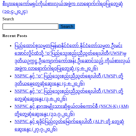
စီးပွားရေးကော်မရှင်ကိုယ်စားလှယ်အဖွဲ့က လာရောက်ဂါရဝပြုတွေ့ဆုံ
(၁၀-၄-၂၀၂၄)
Search
Search
Recent Posts
ပြည်ထောင်စုသမ္မတမြန်မာနိုင်ငံတော် နိုင်ငံတော်သမ္မတ ဦးမင်း
အောင်လှိုင်ထံသို့ “ဝ”ပြည်သွေးစည်းညီညွတ်ရေးပါတီ(UWSP)မှ
ဒုတိယဥက္ကဋ္ဌ ဦးကျောက်ကော်အန်း ဦးဆောင်သည့် ကိုယ်စားလှယ်
အဖွဲ့က လာရောက်ဂါရဝပြုတွေ့ဆုံ (၄-၈-၂၀၂၆)
NSPNC နှင့် “ဝ” ပြည်သွေးစည်းညီညွတ်ရေးပါတီ (UWSP) တို့
ဒုတိယနေ့တွေ့ဆုံဆွေးနွေး (၄-၈-၂၀၂၆)
NSPNC နှင့် “ဝ” ပြည်သွေးစည်းညီညွတ်ရေးပါတီ (UWSP) တို့
တွေ့ဆုံဆွေးနွေး (၃-၈-၂၀၂၆)
NSPNC နှင့် နာဂအမျိုးသားဆိုရှယ်လစ်ကောင်စီ (NSCN-K) (AM)
တို့တွေ့ဆုံဆွေးနွေး (၃၁-၇-၂၀၂၆)
NSPNC နှင့် ရခိုင်ပြည်လွတ်မြောက်ရေးပါတီ (ALP) တို့ တွေ့ဆုံ
ဆွေးနွေး (၂၇-၇-၂၀၂၆)