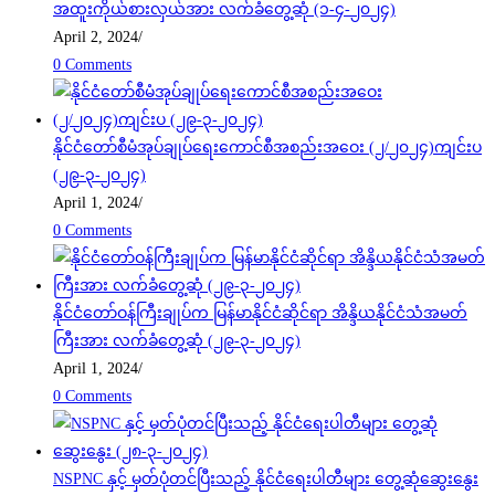
အထူးကိုယ်စားလှယ်အား လက်ခံတွေ့ဆုံ (၁-၄-၂၀၂၄)
April 2, 2024
/
0 Comments
နိုင်ငံတော်စီမံအုပ်ချုပ်ရေးကောင်စီအစည်းအဝေး (၂/၂၀၂၄)ကျင်းပ
(၂၉-၃-၂၀၂၄)
April 1, 2024
/
0 Comments
နိုင်ငံတော်ဝန်ကြီးချုပ်က မြန်မာနိုင်ငံဆိုင်ရာ အိန္ဒိယနိုင်ငံသံအမတ်
ကြီးအား လက်ခံတွေ့ဆုံ (၂၉-၃-၂၀၂၄)
April 1, 2024
/
0 Comments
NSPNC နှင့် မှတ်ပုံတင်ပြီးသည့် နိုင်ငံရေးပါတီများ တွေ့ဆုံဆွေးနွေး