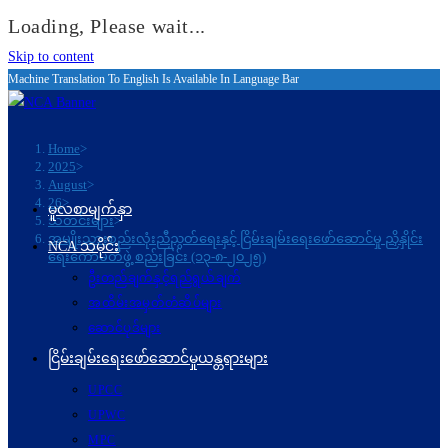
Loading, Please wait...
Skip to content
Machine Translation To English Is Available In Language Bar
Home
>
2025
>
August
>
26
>
မူလစာမျက်နှာ
သတင်းများ
>
အမျိုးသားစည်းလုံးညီညွတ်ရေးနှင့် ငြိမ်းချမ်းရေးဖော်ဆောင်မှု ညှိနှိုင်း
NCA သမိုင်း
ရေးကော်မတီဖွဲ့ စည်းခြင်း (၁၃-၈-၂၀၂၅)
ဦးတည်ချက်နှင့်ရည်ရွယ်ချက်
အထိမ်းအမှတ်တံဆိပ်များ
ဆောင်ပုဒ်များ
ငြိမ်းချမ်းရေးဖော်‌ဆောင်မှုယန္တရားများ
UPCC
UPWC
MPC