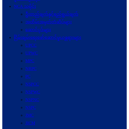
NCA သမိုင်း
ဦးတည်ချက်နှင့်ရည်ရွယ်ချက်
အထိမ်းအမှတ်တံဆိပ်များ
ဆောင်ပုဒ်များ
ငြိမ်းချမ်းရေးဖော်‌ဆောင်မှုယန္တရားများ
UPCC
UPWC
MPC
NRPC
PC
NSPCC
NSPWC
NSPNC
NSPC
JMC
JICM