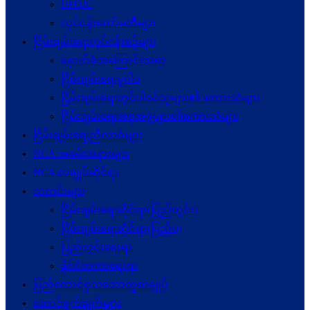
UPDJC
လုပ်ငန်းကော်မတီများ
ငြိမ်းချမ်းရေးလုပ်ငန်းစဉ်များ
နောက်ခံအကြောင်းအရာ
ငြိမ်းချမ်းရေးမူဝါဒ
ငြိမ်းချမ်းရေးတွင်ပါဝင်သူများ၏ စကားသံများ
ငြိမ်းချမ်းရေးအစုအဖွဲ့များ၏စကားသံများ
ငြိမ်းချမ်းရေးညီလာခံများ
NCA အခမ်းအနားများ
NCA စာချုပ်ဆိုင်ရာ
သတင်းများ
ငြိမ်းချမ်းရေးဆိုင်ရာ(ပြည်တွင်း)
ငြိမ်းချမ်းရေးဆိုင်ရာ(ပြည်ပ)
ပြည်တွင်းရေးရာ
နိုင်ငံတကာရေးရာ
ပြည်ထောင်စုသဘောတူစာချုပ်
ဆောင်ရွက်ချက်များ