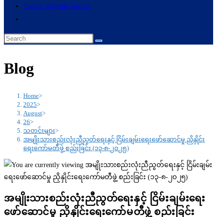
Toggle website search
Blog
Home
>
2025
>
August
>
26
>
သတင်းများ
>
အမျိုးသားစည်းလုံးညီညွတ်ရေးနှင့် ငြိမ်းချမ်းရေးဖော်ဆောင်မှု ညှိနှိုင်း
ရေးကော်မတီဖွဲ့ စည်းခြင်း (၁၃-၈-၂၀၂၅)
အမျိုးသားစည်းလုံးညီညွတ်ရေးနှင့် ငြိမ်းချမ်းရေး
ဖော်ဆောင်မှု ညှိနှိုင်းရေးကော်မတီဖွဲ့ စည်းခြင်း