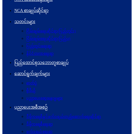
NCA စာချုပ်ဆိုင်ရာ
သတင်းများ
ငြိမ်းချမ်းရေးဆိုင်ရာ(ပြည်တွင်း)
ငြိမ်းချမ်းရေးဆိုင်ရာ(ပြည်ပ)
ပြည်တွင်းရေးရာ
နိုင်ငံတကာရေးရာ
ပြည်ထောင်စုသဘောတူစာချုပ်
ဆောင်ရွက်ချက်များ
ဓာတ်ပုံ
ဗွီဒီယို
ပညာပေးဆွေးနွေးမှုများ
ပညာပေးအစီအစဉ်
ဒီမိုကရေစီနှင့်ဖက်ဒရယ်တည်ဆောက်ရေးဆိုင်ရာ
ဒီမိုကရေစီရေးရာ
ဖက်ဒရယ်ရေးရာ