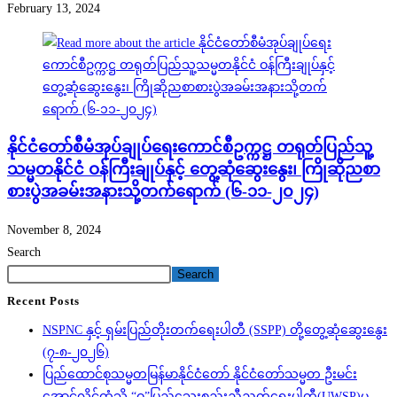
February 13, 2024
နိုင်ငံတော်စီမံအုပ်ချုပ်ရေးကောင်စီဥက္ကဋ္ဌ တရုတ်ပြည်သူ့
သမ္မတနိုင်ငံ ဝန်ကြီးချုပ်နှင့် တွေ့ဆုံဆွေးနွေး၊ ကြိုဆိုညစာ
စားပွဲအခမ်းအနားသို့တက်ရောက် (၆-၁၁-၂၀၂၄)
November 8, 2024
Search
Search
Recent Posts
NSPNC နှင့် ရှမ်းပြည်တိုးတက်ရေးပါတီ (SSPP) တို့တွေ့ဆုံဆွေးနွေး
(၇-၈-၂၀၂၆)
ပြည်ထောင်စုသမ္မတမြန်မာနိုင်ငံတော် နိုင်ငံတော်သမ္မတ ဦးမင်း
အောင်လှိုင်ထံသို့ “ဝ”ပြည်သွေးစည်းညီညွတ်ရေးပါတီ(UWSP)မှ