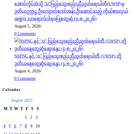
အောင်လှိုင်ထံသို့ “ဝ”ပြည်သွေးစည်းညီညွတ်ရေးပါတီ(UWSP)မှ
ဒုတိယဥက္ကဋ္ဌ ဦးကျောက်ကော်အန်း ဦးဆောင်သည့် ကိုယ်စားလှယ်
အဖွဲ့က လာရောက်ဂါရဝပြုတွေ့ဆုံ (၄-၈-၂၀၂၆)
August 5, 2026
/
0 Comments
NSPNC နှင့် “ဝ” ပြည်သွေးစည်းညီညွတ်ရေးပါတီ (UWSP) တို့
ဒုတိယနေ့တွေ့ဆုံဆွေးနွေး (၄-၈-၂၀၂၆)
August 4, 2026
/
0 Comments
Calendar
August 2025
M
T
W
T
F
S
S
1
2
3
4
5
6
7
8
9
10