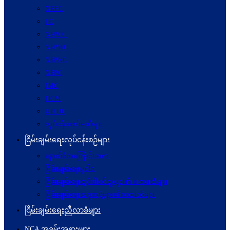
NRPC
PC
NSPCC
NSPWC
NSPNC
NSPC
JMC
JICM
UPDJC
လုပ်ငန်းကော်မတီများ
ငြိမ်းချမ်းရေးလုပ်ငန်းစဉ်များ
နောက်ခံအကြောင်းအရာ
ငြိမ်းချမ်းရေးမူဝါဒ
ငြိမ်းချမ်းရေးတွင်ပါဝင်သူများ၏ စကားသံများ
ငြိမ်းချမ်းရေးအစုအဖွဲ့များ၏စကားသံများ
ငြိမ်းချမ်းရေးညီလာခံများ
NCA အခမ်းအနားများ