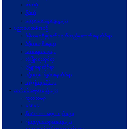
ဓာတ်ပုံ
ဗွီဒီယို
ပညာပေးဆွေးနွေးမှုများ
ပညာပေးအစီအစဉ်
ဒီမိုကရေစီနှင့်ဖက်ဒရယ်တည်ဆောက်ရေးဆိုင်ရာ
ဒီမိုကရေစီရေးရာ
ဖက်ဒရယ်ရေးရာ
လုံခြုံရေးဆိုင်ရာ
ဖွံဖြိုးရေးဆိုင်ရာ
ပဋိပက္ခ‌ဖြေရှင်းရေးဆိုင်ရာ
ယုံကြည်မှုဆိုင်ရာ
ဆက်စပ်အဖွဲ့အစည်းများ
ကုလသမဂ္ဂ
ASEAN
နိုင်ငံတကာအဖွဲ့အစည်းများ
ပြည်တွင်းအဖွဲ့အစည်းများ