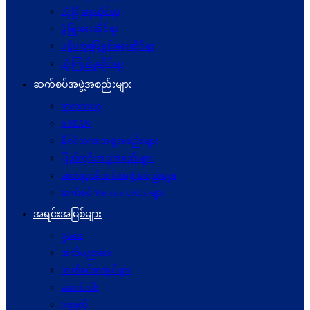
လုံခြုံရေးဆိုင်ရာ
ဖွံဖြိုးရေးဆိုင်ရာ
ပဋိပက္ခ‌ဖြေရှင်းရေးဆိုင်ရာ
ယုံကြည်မှုဆိုင်ရာ
ဆက်စပ်အဖွဲ့အစည်းများ
ကုလသမဂ္ဂ
ASEAN
နိုင်ငံတကာအဖွဲ့အစည်းများ
ပြည်တွင်းအဖွဲ့အစည်းများ
စေတနာ့ဝန်ထမ်းအဖွဲ့အစည်းများ
ဆက်စပ် Website URLs များ
အရင်းအမြစ်များ
ဥပဒေ
အသိပညာပေး
ဆက်စပ်စာအုပ်များ
ဆောင်းပါး
ဝတ္ထုတို