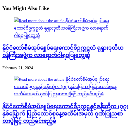
You Might Also Like
နိုင်ငံတော်စီမံအုပ်ချုပ်ရေးကောင်စီဥက္ကဋ္ဌထံ ရုရှားဒုတိယ
ဝန်ကြီးအဖွဲ့က လာရောက်ဂါရဝပြုတွေ့ဆုံ
February 21, 2024
နိုင်ငံတော်စီမံအုပ်ချုပ်ရေးကောင်စီဥက္ကဋ္ဌနှင့်ဇနီးတို့က (၇၇)
နှစ်မြောက် ပြည်ထောင်စုနေ့အထိမ်းအမှတ် ဂုဏ်ပြုညစာ
စားပွဲဖြင့် တည်ခင်းဧည့်ခံ