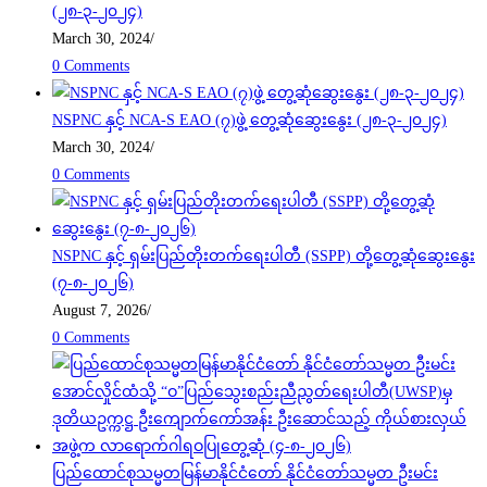
(၂၈-၃-၂၀၂၄)
March 30, 2024
/
0 Comments
NSPNC နှင့် NCA-S EAO (၇)ဖွဲ့ တွေ့ဆုံဆွေးနွေး (၂၈-၃-၂၀၂၄)
March 30, 2024
/
0 Comments
NSPNC နှင့် ရှမ်းပြည်တိုးတက်ရေးပါတီ (SSPP) တို့တွေ့ဆုံဆွေးနွေး
(၇-၈-၂၀၂၆)
August 7, 2026
/
0 Comments
ပြည်ထောင်စုသမ္မတမြန်မာနိုင်ငံတော် နိုင်ငံတော်သမ္မတ ဦးမင်း