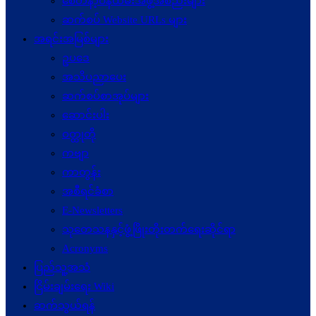
စေတနာ့ဝန်ထမ်းအဖွဲ့အစည်းများ
ဆက်စပ် Website URLs များ
အရင်းအမြစ်များ
ဥပဒေ
အသိပညာပေး
ဆက်စပ်စာအုပ်များ
ဆောင်းပါး
ဝတ္ထုတို
ကဗျာ
ကာတွန်း
အစီရင်ခံစာ
E-Newsletters
သုတေသနနှင့်ဖွံ့ဖြိုးတိုးတက်ရေးဆိုင်ရာ
Acronyms
ပြည်သူ့အသံ
ငြိမ်းချမ်းရေး Wiki
ဆက်သွယ်ရန်