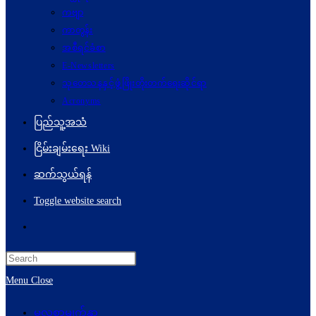
ကဗျာ
ကာတွန်း
အစီရင်ခံစာ
E-Newsletters
သုတေသနနှင့်ဖွံ့ဖြိုးတိုးတက်ရေးဆိုင်ရာ
Acronyms
ပြည်သူ့အသံ
ငြိမ်းချမ်းရေး Wiki
ဆက်သွယ်ရန်
Toggle website search
Menu
Close
မူလစာမျက်နှာ