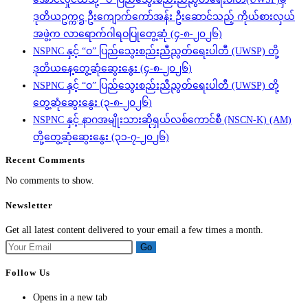
ဒုတိယဥက္ကဋ္ဌ ဦးကျောက်ကော်အန်း ဦးဆောင်သည့် ကိုယ်စားလှယ်
အဖွဲ့က လာရောက်ဂါရဝပြုတွေ့ဆုံ (၄-၈-၂၀၂၆)
NSPNC နှင့် “ဝ” ပြည်သွေးစည်းညီညွတ်ရေးပါတီ (UWSP) တို့
ဒုတိယနေ့တွေ့ဆုံဆွေးနွေး (၄-၈-၂၀၂၆)
NSPNC နှင့် “ဝ” ပြည်သွေးစည်းညီညွတ်ရေးပါတီ (UWSP) တို့
တွေ့ဆုံဆွေးနွေး (၃-၈-၂၀၂၆)
NSPNC နှင့် နာဂအမျိုးသားဆိုရှယ်လစ်ကောင်စီ (NSCN-K) (AM)
တို့တွေ့ဆုံဆွေးနွေး (၃၁-၇-၂၀၂၆)
Recent Comments
No comments to show.
Newsletter
Get all latest content delivered to your email a few times a month.
Go
Follow Us
Opens in a new tab