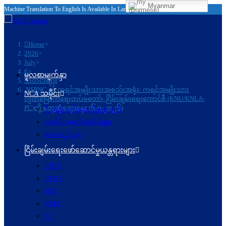
Myanmar
Machine Translation To English Is Available In Language Bar
(Burmese)
Home
>
2026
>
July
>
6
>
မူလစာမျက်နှာ
သတင်းများ
>
NSPNC နှင့် ကရင်အမျိုးသားအစည်းအရုံး/ ကရင်အမျိုးသား
NCA သမိုင်း
လွတ်မြောက်ရေးတပ်မတော်- ငြိမ်းချမ်းရေးကောင်စီ (KNU/KNLA-
PC)တို့ တွေ့ဆုံဆွေးနွေး (၆-၇-၂၀၂၆)
ဦးတည်ချက်နှင့်ရည်ရွယ်ချက်
အထိမ်းအမှတ်တံဆိပ်များ
ဆောင်ပုဒ်များ
ငြိမ်းချမ်းရေးဖော်‌ဆောင်မှုယန္တရားများ
UPCC
UPWC
MPC
NRPC
PC