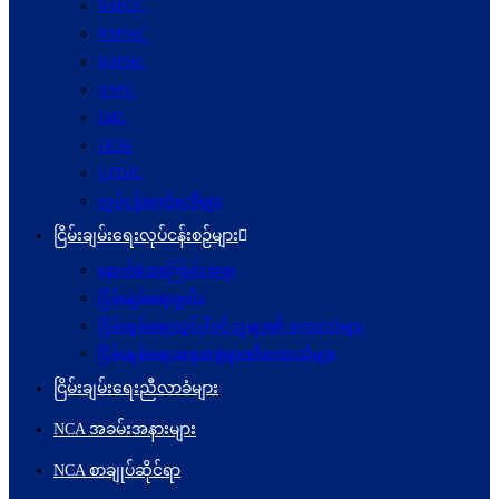
NSPCC
NSPWC
NSPNC
NSPC
JMC
JICM
UPDJC
လုပ်ငန်းကော်မတီများ
ငြိမ်းချမ်းရေးလုပ်ငန်းစဉ်များ
နောက်ခံအကြောင်းအရာ
ငြိမ်းချမ်းရေးမူဝါဒ
ငြိမ်းချမ်းရေးတွင်ပါဝင်သူများ၏ စကားသံများ
ငြိမ်းချမ်းရေးအစုအဖွဲ့များ၏စကားသံများ
ငြိမ်းချမ်းရေးညီလာခံများ
NCA အခမ်းအနားများ
NCA စာချုပ်ဆိုင်ရာ