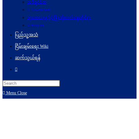
အစီရင်ခံစာ
E-Newsletters
သုတေသနနှင့်ဖွံ့ဖြိုးတိုးတက်ရေးဆိုင်ရာ
Acronyms
ပြည်သူ့အသံ
ငြိမ်းချမ်းရေး Wiki
ဆက်သွယ်ရန်
Menu
Close