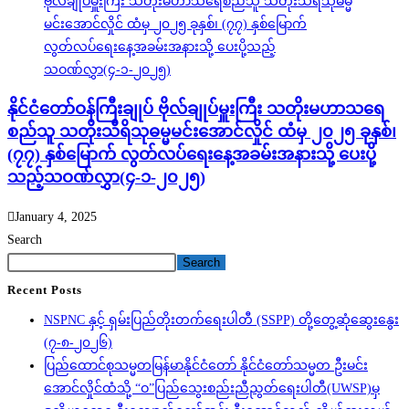
နိုင်ငံတော်ဝန်ကြီးချုပ် ဗိုလ်ချုပ်မှူးကြီး သတိုးမဟာသရေ
စည်သူ သတိုးသီရိသုဓမ္မမင်းအောင်လှိုင် ထံမှ ၂၀၂၅ ခုနှစ်၊
(၇၇) နှစ်မြောက် လွတ်လပ်ရေးနေ့အခမ်းအနားသို့ ပေးပို့
သည့်သဝဏ်လွှာ(၄-၁-၂၀၂၅)
January 4, 2025
Search
Search
Recent Posts
NSPNC နှင့် ရှမ်းပြည်တိုးတက်ရေးပါတီ (SSPP) တို့တွေ့ဆုံဆွေးနွေး
(၇-၈-၂၀၂၆)
ပြည်ထောင်စုသမ္မတမြန်မာနိုင်ငံတော် နိုင်ငံတော်သမ္မတ ဦးမင်း
အောင်လှိုင်ထံသို့ “ဝ”ပြည်သွေးစည်းညီညွတ်ရေးပါတီ(UWSP)မှ