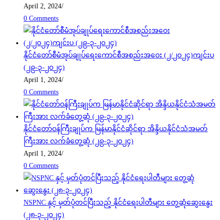
April 2, 2024
/
0 Comments
နိုင်ငံတော်စီမံအုပ်ချုပ်ရေးကောင်စီအစည်းအဝေး (၂/၂၀၂၄)ကျင်းပ
(၂၉-၃-၂၀၂၄)
April 1, 2024
/
0 Comments
နိုင်ငံတော်ဝန်ကြီးချုပ်က မြန်မာနိုင်ငံဆိုင်ရာ အိန္ဒိယနိုင်ငံသံအမတ်
ကြီးအား လက်ခံတွေ့ဆုံ (၂၉-၃-၂၀၂၄)
April 1, 2024
/
0 Comments
NSPNC နှင့် မှတ်ပုံတင်ပြီးသည့် နိုင်ငံရေးပါတီများ တွေ့ဆုံဆွေးနွေး
(၂၈-၃-၂၀၂၄)