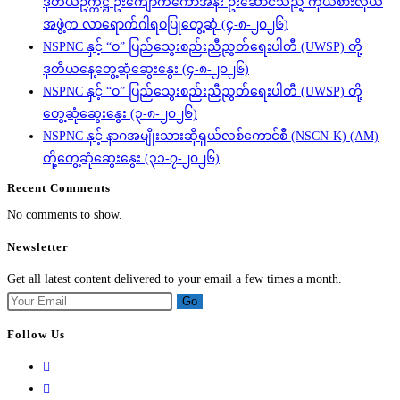
ဒုတိယဥက္ကဋ္ဌ ဦးကျောက်ကော်အန်း ဦးဆောင်သည့် ကိုယ်စားလှယ်
အဖွဲ့က လာရောက်ဂါရဝပြုတွေ့ဆုံ (၄-၈-၂၀၂၆)
NSPNC နှင့် “ဝ” ပြည်သွေးစည်းညီညွတ်ရေးပါတီ (UWSP) တို့
ဒုတိယနေ့တွေ့ဆုံဆွေးနွေး (၄-၈-၂၀၂၆)
NSPNC နှင့် “ဝ” ပြည်သွေးစည်းညီညွတ်ရေးပါတီ (UWSP) တို့
တွေ့ဆုံဆွေးနွေး (၃-၈-၂၀၂၆)
NSPNC နှင့် နာဂအမျိုးသားဆိုရှယ်လစ်ကောင်စီ (NSCN-K) (AM)
တို့တွေ့ဆုံဆွေးနွေး (၃၁-၇-၂၀၂၆)
Recent Comments
No comments to show.
Newsletter
Get all latest content delivered to your email a few times a month.
Go
Follow Us