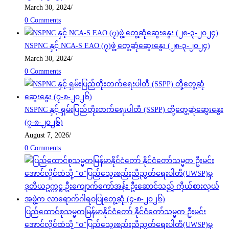
March 30, 2024
/
0 Comments
NSPNC နှင့် NCA-S EAO (၇)ဖွဲ့ တွေ့ဆုံဆွေးနွေး (၂၈-၃-၂၀၂၄)
March 30, 2024
/
0 Comments
NSPNC နှင့် ရှမ်းပြည်တိုးတက်ရေးပါတီ (SSPP) တို့တွေ့ဆုံဆွေးနွေး
(၇-၈-၂၀၂၆)
August 7, 2026
/
0 Comments
ပြည်ထောင်စုသမ္မတမြန်မာနိုင်ငံတော် နိုင်ငံတော်သမ္မတ ဦးမင်း
အောင်လှိုင်ထံသို့ “ဝ”ပြည်သွေးစည်းညီညွတ်ရေးပါတီ(UWSP)မှ