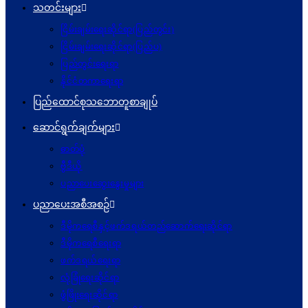
သတင်းများ
ငြိမ်းချမ်းရေးဆိုင်ရာ(ပြည်တွင်း)
ငြိမ်းချမ်းရေးဆိုင်ရာ(ပြည်ပ)
ပြည်တွင်းရေးရာ
နိုင်ငံတကာရေးရာ
ပြည်ထောင်စုသဘောတူစာချုပ်
ဆောင်ရွက်ချက်များ
ဓာတ်ပုံ
ဗွီဒီယို
ပညာပေးဆွေးနွေးမှုများ
ပညာပေးအစီအစဉ်
ဒီမိုကရေစီနှင့်ဖက်ဒရယ်တည်ဆောက်ရေးဆိုင်ရာ
ဒီမိုကရေစီရေးရာ
ဖက်ဒရယ်ရေးရာ
လုံခြုံရေးဆိုင်ရာ
ဖွံဖြိုးရေးဆိုင်ရာ