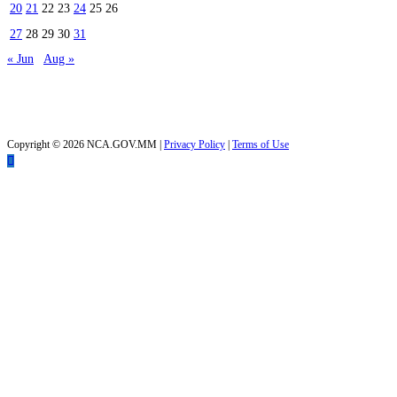
20
21
22
23
24
25
26
27
28
29
30
31
« Jun
Aug »
Today's visitors:
46
Total visitors :
40,146
Copyright © 2026 NCA.GOV.MM |
Privacy Policy
|
Terms of Use