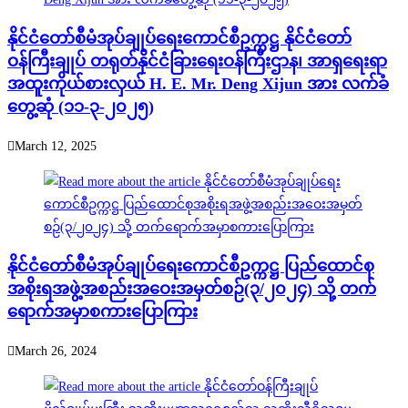
နိုင်ငံတော်စီမံအုပ်ချုပ်ရေးကောင်စီဥက္ကဋ္ဌ နိုင်ငံတော်
ဝန်ကြီးချုပ် တရုတ်နိုင်ငံခြားရေးဝန်ကြီးဌာန၊ အာရှရေးရာ
အထူးကိုယ်စားလှယ် H. E. Mr. Deng Xijun အား လက်ခံ
တွေ့ဆုံ (၁၁-၃-၂၀၂၅)
March 12, 2025
နိုင်ငံတော်စီမံအုပ်ချုပ်ရေးကောင်စီဥက္ကဋ္ဌ ပြည်ထောင်စု
အစိုးရအဖွဲ့အစည်းအဝေးအမှတ်စဉ်(၃/၂၀၂၄) သို့ တက်
ရောက်အမှာစကားပြောကြား
March 26, 2024