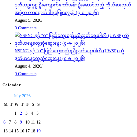
ဒုတိယဥက္ကဋ္ဌ ဦးကျောက်ကော်အန်း ဦးဆောင်သည့် ကိုယ်စားလှယ်
အဖွဲ့က လာရောက်ဂါရဝပြုတွေ့ဆုံ (၄-၈-၂၀၂၆)
August 5, 2026
/
0 Comments
NSPNC နှင့် “ဝ” ပြည်သွေးစည်းညီညွတ်ရေးပါတီ (UWSP) တို့
ဒုတိယနေ့တွေ့ဆုံဆွေးနွေး (၄-၈-၂၀၂၆)
August 4, 2026
/
0 Comments
Calendar
July 2026
M
T
W
T
F
S
S
1
2
3
4
5
6
7
8
9
10
11
12
13
14
15
16
17
18
19