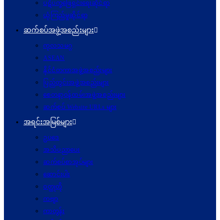
ပဋိပက္ခ‌ဖြေရှင်းရေးဆိုင်ရာ
ယုံကြည်မှုဆိုင်ရာ
ဆက်စပ်အဖွဲ့အစည်းများ
ကုလသမဂ္ဂ
ASEAN
နိုင်ငံတကာအဖွဲ့အစည်းများ
ပြည်တွင်းအဖွဲ့အစည်းများ
စေတနာ့ဝန်ထမ်းအဖွဲ့အစည်းများ
ဆက်စပ် Website URLs များ
အရင်းအမြစ်များ
ဥပဒေ
အသိပညာပေး
ဆက်စပ်စာအုပ်များ
ဆောင်းပါး
ဝတ္ထုတို
ကဗျာ
ကာတွန်း