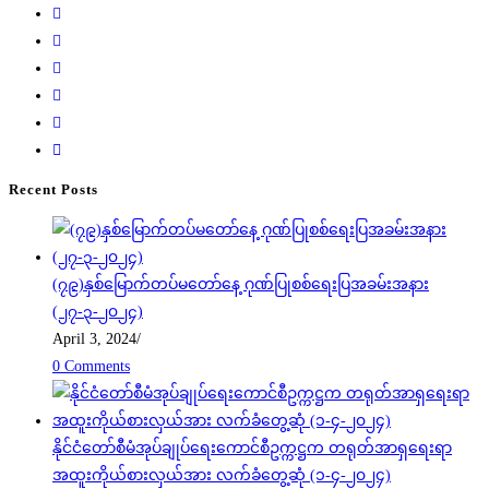
Recent Posts
(၇၉)နှစ်မြောက်တပ်မတော်နေ့ ဂုဏ်ပြုစစ်ရေးပြအခမ်းအနား
(၂၇-၃-၂၀၂၄)
April 3, 2024
/
0 Comments
နိုင်ငံတော်စီမံအုပ်ချုပ်ရေးကောင်စီဥက္ကဋ္ဌက တရုတ်အာရှရေးရာ
အထူးကိုယ်စားလှယ်အား လက်ခံတွေ့ဆုံ (၁-၄-၂၀၂၄)