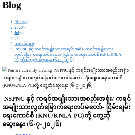
Blog
Home
>
2026
>
July
>
6
>
သတင်းများ
>
NSPNC နှင့် ကရင်အမျိုးသားအစည်းအရုံး/ ကရင်အမျိုးသား
လွတ်မြောက်ရေးတပ်မတော်- ငြိမ်းချမ်းရေးကောင်စီ (KNU/KNLA-
PC)တို့ တွေ့ဆုံဆွေးနွေး (၆-၇-၂၀၂၆)
NSPNC နှင့် ကရင်အမျိုးသားအစည်းအရုံး/ ကရင်
အမျိုးသားလွတ်မြောက်ရေးတပ်မတော်- ငြိမ်းချမ်း
ရေးကောင်စီ (KNU/KNLA-PC)တို့ တွေ့ဆုံ
ဆွေးနွေး (၆-၇-၂၀၂၆)