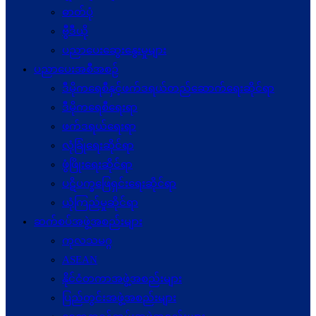
ဓာတ်ပုံ
ဗွီဒီယို
ပညာပေးဆွေးနွေးမှုများ
ပညာပေးအစီအစဉ်
ဒီမိုကရေစီနှင့်ဖက်ဒရယ်တည်ဆောက်ရေးဆိုင်ရာ
ဒီမိုကရေစီရေးရာ
ဖက်ဒရယ်ရေးရာ
လုံခြုံရေးဆိုင်ရာ
ဖွံဖြိုးရေးဆိုင်ရာ
ပဋိပက္ခ‌ဖြေရှင်းရေးဆိုင်ရာ
ယုံကြည်မှုဆိုင်ရာ
ဆက်စပ်အဖွဲ့အစည်းများ
ကုလသမဂ္ဂ
ASEAN
နိုင်ငံတကာအဖွဲ့အစည်းများ
ပြည်တွင်းအဖွဲ့အစည်းများ