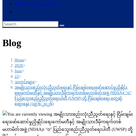
Toggle website search
Blog
Home
>
2026
>
June
>
22
>
သတင်းများ
>
အမျိုးသားစည်းလုံးညီညွတ်ရေးနှင့် ငြိမ်းချမ်းရေးဖော်ဆောင်မှုညှိနှိုင်း
ရေးကော်မတီနှင့် အမျိုးသားဒီမိုကရက်တစ်မဟာမိတ်အဖွဲ့ (NDAA)၊ “ဝ”
ပြည်သွေးစည်းညီညွတ်ရေးပါတီ (UWSP) တို့ ငြိမ်းချမ်းရေး တွေ့ဆုံ
ဆွေးနွေး (၁၉-၆-၂၀၂၆)