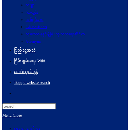
ကဗျာ
ကာတွန်း
အစီရင်ခံစာ
E-Newsletters
သုတေသနနှင့်ဖွံ့ဖြိုးတိုးတက်ရေးဆိုင်ရာ
Acronyms
ပြည်သူ့အသံ
ငြိမ်းချမ်းရေး Wiki
ဆက်သွယ်ရန်
Toggle website search
Menu
Close
မူလစာမျက်နှာ