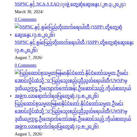
NSPNC နှင့် NCA-S EAO (၇)ဖွဲ့ တွေ့ဆုံဆွေးနွေး (၂၈-၃-၂၀၂၄)
March 30, 2024
/
0 Comments
NSPNC နှင့် ရှမ်းပြည်တိုးတက်ရေးပါတီ (SSPP) တို့တွေ့ဆုံဆွေးနွေး
(၇-၈-၂၀၂၆)
August 7, 2026
/
0 Comments
ပြည်ထောင်စုသမ္မတမြန်မာနိုင်ငံတော် နိုင်ငံတော်သမ္မတ ဦးမင်း
အောင်လှိုင်ထံသို့ “ဝ”ပြည်သွေးစည်းညီညွတ်ရေးပါတီ(UWSP)မှ
ဒုတိယဥက္ကဋ္ဌ ဦးကျောက်ကော်အန်း ဦးဆောင်သည့် ကိုယ်စားလှယ်
အဖွဲ့က လာရောက်ဂါရဝပြုတွေ့ဆုံ (၄-၈-၂၀၂၆)
August 5, 2026
/