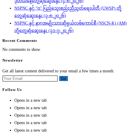
ဒုတိယနေ့တွေ့ဆုံဆွေးနွေး (၄-၈-၂၀၂၆)
NSPNC နှင့် “ဝ” ပြည်သွေးစည်းညီညွတ်ရေးပါတီ (UWSP) တို့
တွေ့ဆုံဆွေးနွေး (၃-၈-၂၀၂၆)
NSPNC နှင့် နာဂအမျိုးသားဆိုရှယ်လစ်ကောင်စီ (NSCN-K) (AM)
တို့တွေ့ဆုံဆွေးနွေး (၃၁-၇-၂၀၂၆)
Recent Comments
No comments to show.
Newsletter
Get all latest content delivered to your email a few times a month.
Go
Follow Us
Opens in a new tab
Opens in a new tab
Opens in a new tab
Opens in a new tab
Opens in a new tab