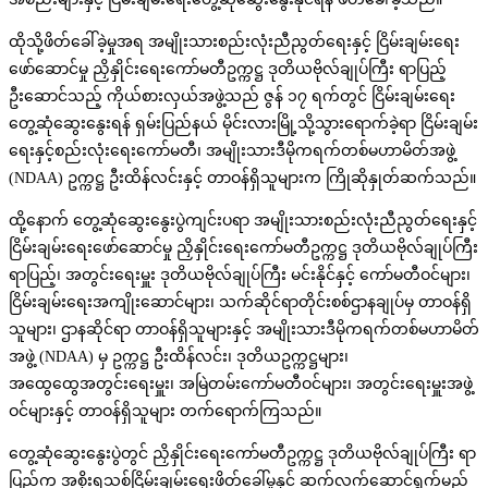
ထိုသို့ဖိတ်ခေါ်ခဲ့မှုအရ အမျိုးသားစည်းလုံးညီညွတ်ရေးနှင့် ငြိမ်းချမ်းရေး
ဖော်ဆောင်မှု ညှိနှိုင်းရေးကော်မတီဥက္ကဋ္ဌ ဒုတိယဗိုလ်ချုပ်ကြီး ရာပြည့်
ဦးဆောင်သည့် ကိုယ်စားလှယ်အဖွဲ့သည် ဇွန် ၁၇ ရက်တွင် ငြိမ်းချမ်းရေး
တွေ့ဆုံဆွေးနွေးရန် ရှမ်းပြည်နယ် မိုင်းလားမြို့သို့သွားရောက်ခဲ့ရာ ငြိမ်းချမ်း
ရေးနှင့်စည်းလုံးရေးကော်မတီ၊ အမျိုးသားဒီမိုကရက်တစ်မဟာမိတ်အဖွဲ့
(NDAA) ဥက္ကဋ္ဌ ဦးထိန်လင်းနှင့် တာဝန်ရှိသူများက ကြိုဆိုနှုတ်ဆက်သည်။
ထို့နောက် တွေ့ဆုံဆွေးနွေးပွဲကျင်းပရာ အမျိုးသားစည်းလုံးညီညွတ်ရေးနှင့်
ငြိမ်းချမ်းရေးဖော်ဆောင်မှု ညှိနှိုင်းရေးကော်မတီဥက္ကဋ္ဌ ဒုတိယဗိုလ်ချုပ်ကြီး
ရာပြည့်၊ အတွင်းရေးမှူး ဒုတိယဗိုလ်ချုပ်ကြီး မင်းနိုင်နှင့် ကော်မတီဝင်များ၊
ငြိမ်းချမ်းရေးအကျိုးဆောင်များ၊ သက်ဆိုင်ရာတိုင်းစစ်ဌာနချုပ်မှ တာဝန်ရှိ
သူများ၊ ဌာနဆိုင်ရာ တာဝန်ရှိသူများနှင့် အမျိုးသားဒီမိုကရက်တစ်မဟာမိတ်
အဖွဲ့ (NDAA) မှ ဥက္ကဋ္ဌ ဦးထိန်လင်း၊ ဒုတိယဥက္ကဋ္ဌများ၊
အထွေထွေအတွင်းရေးမှူး၊ အမြဲတမ်းကော်မတီဝင်များ၊ အတွင်းရေးမှူးအဖွဲ့
ဝင်များနှင့် တာဝန်ရှိသူများ တက်ရောက်ကြသည်။
တွေ့ဆုံဆွေးနွေးပွဲတွင် ညှိနှိုင်းရေးကော်မတီဥက္ကဋ္ဌ ဒုတိယဗိုလ်ချုပ်ကြီး ရာ
ပြည့်က အစိုးရသစ်ငြိမ်းချမ်းရေးဖိတ်ခေါ်‌မှုနှင့် ဆက်လက်ဆောင်ရွက်မည့်