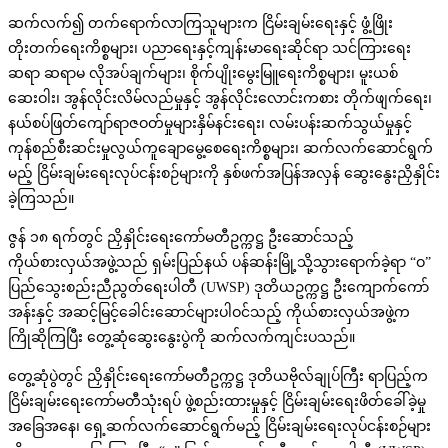
ဆက်လက်၍ တက်ရောက်လာကြသူများက ငြိမ်းချမ်းရေးနှင့် ဖွံ့ဖြိုး
တိုးတက်ရေးကိစ္စများ၊ ပညာရေးနှင့်ကျန်းမာရေးဆိုင်ရာ သင်ကြားရေး
ဆရာ ဆရာမ လိုအပ်ချက်များ၊ စိုက်ပျိုးမွေးမြူရေးကိစ္စများ၊ မူးယစ်
ဆေးဝါး၊ အွန်လိုင်းလိမ်လည်မှုနှင့် အွန်လိုင်းလောင်းကစား တိုက်ဖျက်ရေး၊
နယ်စပ်ဖြတ်‌ကျော်ရာဇဝတ်မှုများနှိမ်နင်းရေး၊ လမ်းပန်းဆက်သွယ်မှုနှင့်
ကုန်စည်စီးဆင်းမှုလွယ်ကူချောမွေ့စေရေးကိစ္စများ၊ ဆက်လက်ဆောင်ရွက်
မည့် ငြိမ်းချမ်းရေးလုပ်ငန်းစဉ်များကို နှစ်ဖက်အပြန်အလှန် ဆွေးနွေးညှိနှိုင်း
ခဲ့ကြသည်။
ဇွန် ၁၈ ရက်တွင် ညှိနှိုင်းရေးကော်မတီဥက္ကဋ္ဌ ဦးဆောင်သည့်
ကိုယ်စားလှယ်အဖွဲ့သည် ရှမ်းပြည်နယ် ပန်ဆန်းမြို့သို့သွားရောက်ခဲ့ရာ “ဝ”
ပြည်သွေးစည်းညီညွတ်ရေးပါတီ (UWSP) ဒုတိယဥက္ကဋ္ဌ ဦးကျောက်ကော်
အန်းနှင့် အဆင့်မြင့်ခေါင်းဆောင်များပါဝင်သည့် ကိုယ်စားလှယ်အဖွဲ့က
ကြိုဆိုကြပြီး တွေ့ဆုံဆွေးနွေးပွဲကို ဆက်လက်ကျင်းပသည်။
တွေ့ဆုံပွဲတွင် ညှိနှိုင်းရေးကော်မတီဥက္ကဋ္ဌ ဒုတိယဗိုလ်ချုပ်ကြီး ရာပြည့်က
ငြိမ်းချမ်းရေးကော်မတီသုံးရပ် ဖွဲ့စည်းထားမှုနှင့် ငြိမ်းချမ်းရေးဖိတ်ခေါ်ခဲ့မှု
အခြေအနေ၊ ရှေ့ဆက်လက်ဆောင်ရွက်မည့် ငြိမ်းချမ်းရေးလုပ်ငန်းစဉ်များ