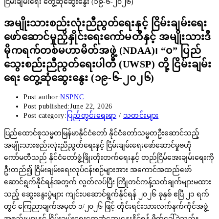
အမျိုးသားစည်းလုံးညီညွတ်ရေးနှင့် ငြိမ်းချမ်းရေး
ဖော်ဆောင်မှုညှိနှိုင်းရေးကော်မတီနှင့် အမျိုးသားဒီ
မိုကရက်တစ်မဟာမိတ်အဖွဲ့ (NDAA)၊ “ဝ” ပြည်
သွေးစည်းညီညွတ်ရေးပါတီ (UWSP) တို့ ငြိမ်းချမ်း
ရေး တွေ့ဆုံဆွေးနွေး (၁၉-၆-၂၀၂၆)
Post author:
NSPNC
Post published:
June 22, 2026
Post category:
ပြည်တွင်းရေးရာ
/
သတင်းများ
ပြည်ထောင်စုသမ္မတမြန်မာနိုင်ငံတော် နိုင်ငံတော်သမ္မတဦးဆောင်သည့်
အမျိုးသားစည်းလုံးညီညွတ်ရေးနှင့် ငြိမ်းချမ်းရေးဖော်ဆောင်မှုဗဟို
ကော်မတီသည် နိုင်ငံတော်ဖွံ့ဖြိုးတိုးတက်ရေးနှင့် တည်ငြိမ်အေးချမ်းရေးကို
ဦးတည်၍ ငြိမ်းချမ်းရေးလုပ်ငန်းစဉ်များအား အကောင်အထည်ဖော်
ဆောင်ရွက်နိုင်ရန်အတွက် လွတ်လပ်ပြီး ကြိုတင်ကန့်သတ်ချက်များမထား
သည့် ဆွေးနွေးပွဲများ ကျင်းပဆောင်ရွက်နိုင်ရန် ၂၀၂၆ ခုနှစ် ဧပြီ ၂၁ ရက်
တွင် ကြေညာချက်အမှတ် ၁/၂၀၂၆ ဖြင့် တိုင်းရင်းသားလက်နက်ကိုင်အဖွဲ့
အစည်းများနှင့် ငြိမ်းချမ်းရေးတွေ့ဆုံဆွေးနွေးနိုင်ရန် ဖိတ်ခေါ်ခဲ့သည်။