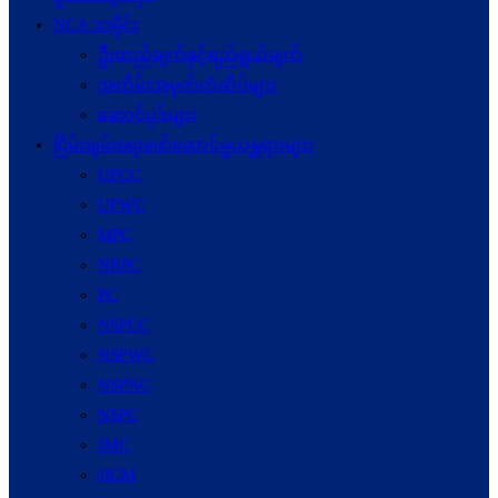
NCA သမိုင်း
ဦးတည်ချက်နှင့်ရည်ရွယ်ချက်
အထိမ်းအမှတ်တံဆိပ်များ
ဆောင်ပုဒ်များ
ငြိမ်းချမ်းရေးဖော်‌ဆောင်မှုယန္တရားများ
UPCC
UPWC
MPC
NRPC
PC
NSPCC
NSPWC
NSPNC
NSPC
JMC
JICM