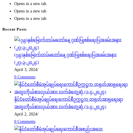
Opens in a new tab
Opens in a new tab
Opens in a new tab
Recent Posts
(၇၉)နှစ်မြောက်တပ်မတော်နေ့ ဂုဏ်ပြုစစ်ရေးပြအခမ်းအနား
(၂၇-၃-၂၀၂၄)
April 3, 2024
/
0 Comments
နိုင်ငံတော်စီမံအုပ်ချုပ်ရေးကောင်စီဥက္ကဋ္ဌက တရုတ်အာရှရေးရာ
အထူးကိုယ်စားလှယ်အား လက်ခံတွေ့ဆုံ (၁-၄-၂၀၂၄)
April 2, 2024
/
0 Comments