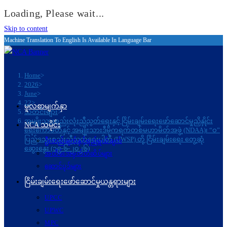
Loading, Please wait...
Skip to content
Machine Translation To English Is Available In Language Bar
Home
>
2026
>
June
>
22
>
မူလစာမျက်နှာ
သတင်းများ
>
အမျိုးသားစည်းလုံးညီညွတ်ရေးနှင့် ငြိမ်းချမ်းရေးဖော်ဆောင်မှုညှိနှိုင်း
NCA သမိုင်း
ရေးကော်မတီနှင့် အမျိုးသားဒီမိုကရက်တစ်မဟာမိတ်အဖွဲ့ (NDAA)၊ “ဝ”
ပြည်သွေးစည်းညီညွတ်ရေးပါတီ (UWSP) တို့ ငြိမ်းချမ်းရေး တွေ့ဆုံ
ဦးတည်ချက်နှင့်ရည်ရွယ်ချက်
ဆွေးနွေး (၁၉-၆-၂၀၂၆)
အထိမ်းအမှတ်တံဆိပ်များ
ဆောင်ပုဒ်များ
ငြိမ်းချမ်းရေးဖော်‌ဆောင်မှုယန္တရားများ
UPCC
UPWC
MPC