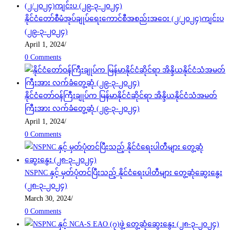
နိုင်ငံတော်စီမံအုပ်ချုပ်ရေးကောင်စီအစည်းအဝေး (၂/၂၀၂၄)ကျင်းပ
(၂၉-၃-၂၀၂၄)
April 1, 2024
/
0 Comments
နိုင်ငံတော်ဝန်ကြီးချုပ်က မြန်မာနိုင်ငံဆိုင်ရာ အိန္ဒိယနိုင်ငံသံအမတ်
ကြီးအား လက်ခံတွေ့ဆုံ (၂၉-၃-၂၀၂၄)
April 1, 2024
/
0 Comments
NSPNC နှင့် မှတ်ပုံတင်ပြီးသည့် နိုင်ငံရေးပါတီများ တွေ့ဆုံဆွေးနွေး
(၂၈-၃-၂၀၂၄)
March 30, 2024
/
0 Comments