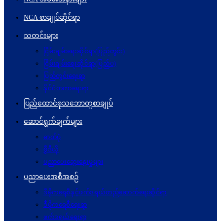
NCA စာချုပ်ဆိုင်ရာ
သတင်းများ
ငြိမ်းချမ်းရေးဆိုင်ရာ(ပြည်တွင်း)
ငြိမ်းချမ်းရေးဆိုင်ရာ(ပြည်ပ)
ပြည်တွင်းရေးရာ
နိုင်ငံတကာရေးရာ
ပြည်ထောင်စုသဘောတူစာချုပ်
ဆောင်ရွက်ချက်များ
ဓာတ်ပုံ
ဗွီဒီယို
ပညာပေးဆွေးနွေးမှုများ
ပညာပေးအစီအစဉ်
ဒီမိုကရေစီနှင့်ဖက်ဒရယ်တည်ဆောက်ရေးဆိုင်ရာ
ဒီမိုကရေစီရေးရာ
ဖက်ဒရယ်ရေးရာ