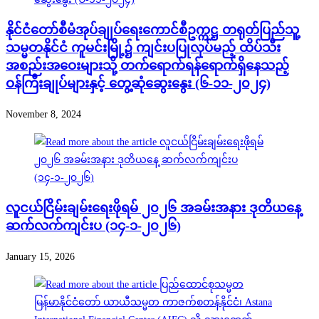
နိုင်ငံတော်စီမံအုပ်ချုပ်ရေးကောင်စီဥက္ကဋ္ဌ တရုတ်ပြည်သူ့
သမ္မတနိုင်ငံ ကူမင်းမြို့၌ ကျင်းပပြုလုပ်မည့် ထိပ်သီး
အစည်းအဝေးများသို့ တက်ရောက်ရန်ရောက်ရှိနေသည့်
ဝန်ကြီးချုပ်များနှင့် တွေ့ဆုံဆွေးနွေး (၆-၁၁-၂၀၂၄)
November 8, 2024
လူငယ်ငြိမ်းချမ်းရေးဖိုရမ် ၂၀၂၆ အခမ်းအနား ဒုတိယနေ့
ဆက်လက်ကျင်းပ (၁၄-၁-၂၀၂၆)
January 15, 2026