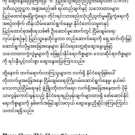
ကို ဆွေးနွေးပြောကြားပြီး “ဝ” ပြည်သွေးစည်းညီညွတ်ရေးပါတီ (UWSP)
ဒုတိယဥက္ကဋ္ဌက အဖွဲ့အစည်း၏ ရပ်တည်ချက်နှင့် သဘောထားများ၊
ပြည်ထောင်စုမပြိုကွဲရေး၊ တိုင်းရင်းသားစည်းလုံးညီညွတ်မှုမပြိုကွဲရေးကို
အစဉ်တစိုက် ထိန်းသိမ်းဆောင်ရွက်နေမှု၊ နိုင်ငံတော်သမ္မတနှင့်
ပြည်ထောင်စုအစိုးရသစ်၏ ဦးဆောင်မှုအောက်တွင် ငြိမ်းချမ်းရေး
လုပ်ငန်းစဉ်နှင့် ပြည်သူ့နေထိုင်မှုဘဝ တည်ဆောက်ရေးကို ရှေ့ဆက်တိုးမြှင့်
ဆောင်ရွက်လိုမှုအခြေအနေများ၊ နိုင်ငံရေးတွေ့ဆုံဆွေးနွေးမှုဖြင့်
သဘောထားကွဲလွဲမှုများကို ဖြေရှင်းနိုင်ရေးကိစ္စများ၊ ဒေသဆိုင်ရာကိစ္စများ
ကို ရင်းနှီးပွင့်လင်းစွာ ဆွေးနွေးပြောကြားသည်။
ထို့နောက် တက်ရောက်လာကြသူများက လက်ရှိ နိုင်ငံရေးဖြစ်ပေါ်
တိုးတက်မှုအခြေအနေ၊ ငြိမ်းချမ်းရေးကြိုးပမ်းဆောင်ရွက်နေမှု၊ နယ်စပ်
ဒေသတည်ငြိမ်ရေးနှင့် ဖွံ့ဖြိုးတိုးတက်ရေး၊ လက်ရှိအခြေအနေထက် ပိုမို
သာလွန်ကောင်းမွန်သည့် နိုင်ငံရေးရည်မှန်းချက်များထားရှိ ဖော်ဆောင်နိုင်
ရေးကိစ္စများကို နှစ်ဖက်အမြင်ချင်းဖလှယ် ဆွေးနွေးညှိနှိုင်းခဲ့ကြကြောင်း
သတင်းရရှိသည်။