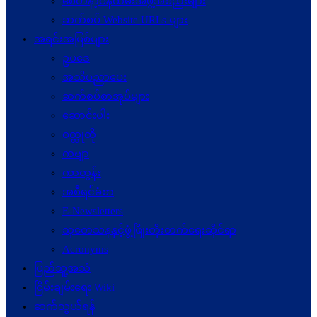
စေတနာ့ဝန်ထမ်းအဖွဲ့အစည်းများ
ဆက်စပ် Website URLs များ
အရင်းအမြစ်များ
ဥပဒေ
အသိပညာပေး
ဆက်စပ်စာအုပ်များ
ဆောင်းပါး
ဝတ္ထုတို
ကဗျာ
ကာတွန်း
အစီရင်ခံစာ
E-Newsletters
သုတေသနနှင့်ဖွံ့ဖြိုးတိုးတက်ရေးဆိုင်ရာ
Acronyms
ပြည်သူ့အသံ
ငြိမ်းချမ်းရေး Wiki
ဆက်သွယ်ရန်