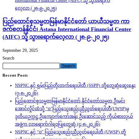
ပြည်ထောင်စုသမ္မတမြန်မာနိုင်ငံတော် ယာယီသမ္မတ ကာ
ဇက်စတန်နိုင်ငံ၊ Astana International Financial Center
(AIFC) သို့ သွားရောက်လေ့လာ (၂၈-၉-၂၀၂၅)
September 29, 2025
Search
Search
Recent Posts
NSPNC နှင့် ရှမ်းပြည်တိုးတက်ရေးပါတီ (SSPP) တို့တွေ့ဆုံဆွေးနွေး
(၇-၈-၂၀၂၆)
ပြည်ထောင်စုသမ္မတမြန်မာနိုင်ငံတော် နိုင်ငံတော်သမ္မတ ဦးမင်း
အောင်လှိုင်ထံသို့ “ဝ”ပြည်သွေးစည်းညီညွတ်ရေးပါတီ(UWSP)မှ
ဒုတိယဥက္ကဋ္ဌ ဦးကျောက်ကော်အန်း ဦးဆောင်သည့် ကိုယ်စားလှယ်
အဖွဲ့က လာရောက်ဂါရဝပြုတွေ့ဆုံ (၄-၈-၂၀၂၆)
NSPNC နှင့် “ဝ” ပြည်သွေးစည်းညီညွတ်ရေးပါတီ (UWSP) တို့