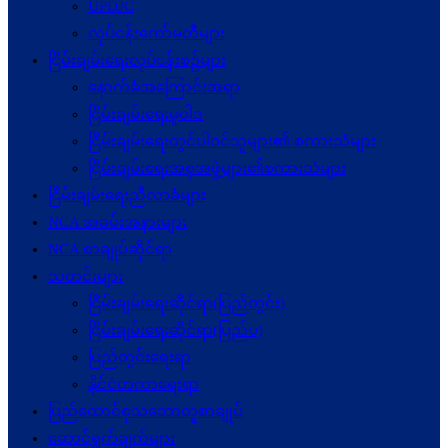
UPDJC
လုပ်ငန်းကော်မတီများ
ငြိမ်းချမ်းရေးလုပ်ငန်းစဉ်များ
နောက်ခံအကြောင်းအရာ
ငြိမ်းချမ်းရေးမူဝါဒ
ငြိမ်းချမ်းရေးတွင်ပါဝင်သူများ၏ စကားသံများ
ငြိမ်းချမ်းရေးအစုအဖွဲ့များ၏စကားသံများ
ငြိမ်းချမ်းရေးညီလာခံများ
NCA အခမ်းအနားများ
NCA စာချုပ်ဆိုင်ရာ
သတင်းများ
ငြိမ်းချမ်းရေးဆိုင်ရာ(ပြည်တွင်း)
ငြိမ်းချမ်းရေးဆိုင်ရာ(ပြည်ပ)
ပြည်တွင်းရေးရာ
နိုင်ငံတကာရေးရာ
ပြည်ထောင်စုသဘောတူစာချုပ်
ဆောင်ရွက်ချက်များ