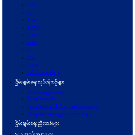
NRPC
PC
NSPCC
NSPWC
NSPNC
NSPC
JMC
JICM
UPDJC
လုပ်ငန်းကော်မတီများ
ငြိမ်းချမ်းရေးလုပ်ငန်းစဉ်များ
နောက်ခံအကြောင်းအရာ
ငြိမ်းချမ်းရေးမူဝါဒ
ငြိမ်းချမ်းရေးတွင်ပါဝင်သူများ၏ စကားသံများ
ငြိမ်းချမ်းရေးအစုအဖွဲ့များ၏စကားသံများ
ငြိမ်းချမ်းရေးညီလာခံများ
NCA အခမ်းအနားများ