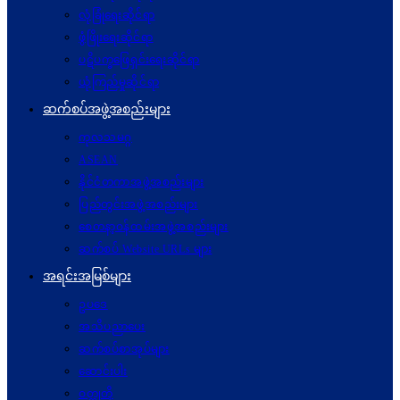
လုံခြုံရေးဆိုင်ရာ
ဖွံဖြိုးရေးဆိုင်ရာ
ပဋိပက္ခ‌ဖြေရှင်းရေးဆိုင်ရာ
ယုံကြည်မှုဆိုင်ရာ
ဆက်စပ်အဖွဲ့အစည်းများ
ကုလသမဂ္ဂ
ASEAN
နိုင်ငံတကာအဖွဲ့အစည်းများ
ပြည်တွင်းအဖွဲ့အစည်းများ
စေတနာ့ဝန်ထမ်းအဖွဲ့အစည်းများ
ဆက်စပ် Website URLs များ
အရင်းအမြစ်များ
ဥပဒေ
အသိပညာပေး
ဆက်စပ်စာအုပ်များ
ဆောင်းပါး
ဝတ္ထုတို