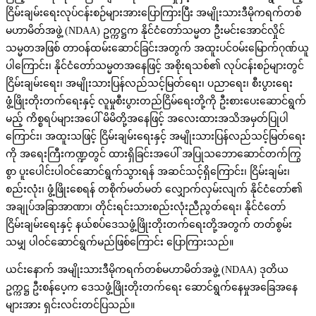
ငြိမ်းချမ်းရေးလုပ်ငန်းစဉ်များအားပြောကြားပြီး‌ အမျိုးသားဒီမိုကရက်တစ်
မဟာမိတ်အဖွဲ့ (NDAA) ဥက္ကဋ္ဌက နိုင်ငံတော်သမ္မတ ဦးမင်းအောင်လှိုင်
သမ္မတအဖြစ် တာဝန်ထမ်းဆောင်ခြင်းအတွက် အထူးပင်ဝမ်းမြောက်ဂုဏ်ယူ
ပါကြောင်း၊ နိုင်ငံတော်သမ္မတအနေဖြင့် အစိုးရသစ်၏ လုပ်ငန်းစဉ်များတွင်
ငြိမ်းချမ်းရေး၊ အမျိုးသားပြန်လည်သင့်မြတ်ရေး၊ ပညာရေး၊ စီးပွားရေး
ဖွံ့ဖြိုးတိုးတက်ရေးနှင့် လူမှုစီးပွားတည်ငြိမ်ရေးတို့ကို ဦးစားပေးဆောင်ရွက်
မည့် ကိစ္စရပ်များအပေါ် မိမိတို့အနေဖြင့် အလေးထားအသိအမှတ်ပြုပါ
ကြောင်း၊ အထူးသဖြင့် ငြိမ်းချမ်းရေးနှင့် အမျိုးသားပြန်လည်သင့်မြတ်ရေး
ကို အရေးကြီးကဏ္ဍတွင် ထားရှိခြင်းအပေါ် အပြုသဘောဆောင်တက်ကြွ
စွာ ပူးပေါင်းပါဝင်ဆောင်ရွက်သွားရန် အဆင်သင့်ရှိကြောင်း၊ ငြိမ်းချမ်း၊
စည်းလုံး၊ ဖွံ့ဖြိုးစေရန် တစိုက်မတ်မတ် လျှောက်လှမ်းလျက် နိုင်ငံတော်၏
အချုပ်အခြာအာဏာ၊ တိုင်းရင်းသားစည်းလုံးညီညွတ်ရေး၊ နိုင်ငံတော်
ငြိမ်းချမ်းရေးနှင့် နယ်စပ်ဒေသဖွံ့ဖြိုးတိုးတက်ရေးတို့အတွက် တတ်စွမ်း
သမျှ ပါဝင်ဆောင်ရွက်မည်ဖြစ်ကြောင်း ပြောကြားသည်။
ယင်းနောက် အမျိုးသားဒီမိုကရက်တစ်မဟာမိတ်အဖွဲ့ (NDAA) ဒုတိယ
ဥက္ကဋ္ဌ ဦးစန်ပေ့က ဒေသဖွံ့ဖြိုးတိုးတက်ရေး ဆောင်ရွက်နေမှုအခြေအနေ
များအား ရှင်းလင်းတင်ပြသည်။