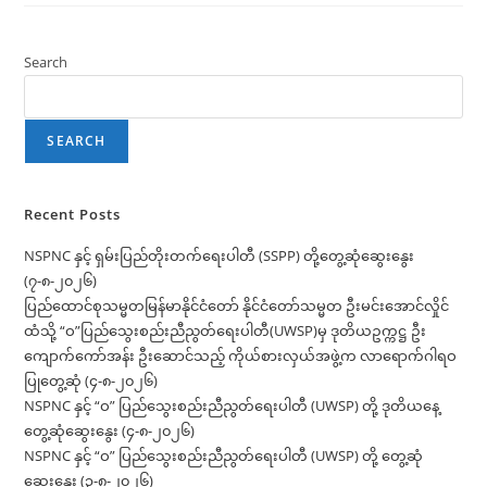
ငြိမ်းချမ်း
ရေး
ဖော်
ဆောင်
Search
မှု
ညှိနှိုင်း
ရေး
ကော်မတီ
နှင့်
SEARCH
ရှမ်း
ပြည်
တိုးတက်
ရေး
ပါတီ(SSPP)တို့
Recent Posts
တွေ့ဆုံ
ဆွေးနွေး
NSPNC နှင့် ရှမ်းပြည်တိုးတက်ရေးပါတီ (SSPP) တို့တွေ့ဆုံဆွေးနွေး
(၁၂-၆-၂၀၂၆)
(၇-၈-၂၀၂၆)
ပြည်ထောင်စုသမ္မတမြန်မာနိုင်ငံတော် နိုင်ငံတော်သမ္မတ ဦးမင်းအောင်လှိုင်
ထံသို့ “ဝ”ပြည်သွေးစည်းညီညွတ်ရေးပါတီ(UWSP)မှ ဒုတိယဥက္ကဋ္ဌ ဦး
ကျောက်ကော်အန်း ဦးဆောင်သည့် ကိုယ်စားလှယ်အဖွဲ့က လာရောက်ဂါရဝ
ပြုတွေ့ဆုံ (၄-၈-၂၀၂၆)
NSPNC နှင့် “ဝ” ပြည်သွေးစည်းညီညွတ်ရေးပါတီ (UWSP) တို့ ဒုတိယနေ့
တွေ့ဆုံဆွေးနွေး (၄-၈-၂၀၂၆)
NSPNC နှင့် “ဝ” ပြည်သွေးစည်းညီညွတ်ရေးပါတီ (UWSP) တို့ တွေ့ဆုံ
ဆွေးနွေး (၃-၈-၂၀၂၆)