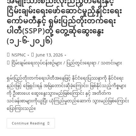
အမျိုးသားစည်းလုံးညီညွတ်ရေးနှင့်
ငြိမ်းချမ်းရေးဖော်ဆောင်မှုညှိနှိုင်းရေး
ကော်မတီနှင့် ရှမ်းပြည်တိုးတက်ရေး
ပါတီ(SSPP)တို့ တွေ့ဆုံဆွေးနွေး
(၁၂-၆-၂၀၂၆)
Post
Post
NSPNC
June 13, 2026
author:
published:
Post
ငြိမ်းချမ်းရေးလုပ်ငန်းစဉ်များ
/
ပြည်တွင်းရေးရာ
/
သတင်းများ
category:
ရှမ်းပြည်တိုးတက်ရေးပါတီအနေဖြင့် နိုင်ငံရေးပြဿနာကို နိုင်ငံရေး
နည်းဖြင့် ဖြေရှင်းရန် အမြဲတောင်းဆိုခဲ့ကြောင်း၊ ဖြစ်နိုင်သည့်ကိစ္စများ
ကို ဦးစားပေး ဆွေးနွေးသွားမည်ဖြစ်ကြောင်း နှင့် အတိတ်က
သင်ခန်းစာများကိုယူပြီး ယုံကြည်မှုတည်ဆောက် သွားမည်ဖြစ်ကြောင်း
ပြောကြားသည်။
အမျိုးသား
Continue Reading
စည်းလုံး
ညီညွတ်ရေး
နှင့်