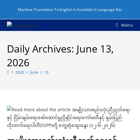
Skip
Machine Translation To English Is Available In Language Bar
to
content
Menu
Daily Archives: June 13,
2026
>
2026
>
June
>
13