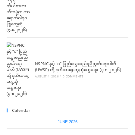
NSPNC နှင့် “ဝ” ပြည်သွေးစည်းညီညွတ်ရေးပါတီ
(UWSP) တို့ ဒုတိယနေ့တွေ့ဆုံဆွေးနွေး (၄-၈-၂၀၂၆)
AUGUST 4, 2026
/
0 COMMENTS
Calendar
JUNE 2026