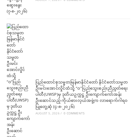
ပြည်ထောင်စုသမ္မတမြန်မာနိုင်ငံတော် နိုင်ငံတော်သမ္မတ
ဦးမင်းအောင်လှိုင်ထံသို့ “ဝ”ပြည်သွေးစည်းညီညွတ်ရေး
ပါတီ(UWSP)မှ ဒုတိယဥက္ကဋ္ဌ ဦးကျောက်ကော်အန်း
ဦးဆောင်သည့် ကိုယ်စားလှယ်အဖွဲ့က လာရောက်ဂါရဝ
ပြုတွေ့ဆုံ (၄-၈-၂၀၂၆)
AUGUST 5, 2026
/
0 COMMENTS