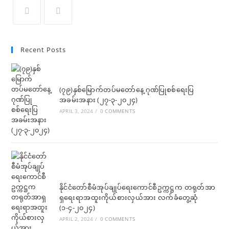
in
in
in
in
in
in
a
a
a
a
a
a
Opens
Opens
new
new
new
new
new
new
in
in
Recent Posts
tab
tab
tab
tab
tab
tab
a
a
new
new
tab
tab
(၇၉)နှစ်မြောက်တပ်မတော်နေ့ ဂုဏ်ပြုစစ်ရေးပြ
အခမ်းအနား (၂၇-၃-၂၀၂၄)
APRIL 3, 2024
/
0 COMMENTS
နိုင်ငံတော်စီမံအုပ်ချုပ်ရေးကောင်စီဥက္ကဋ္ဌက တရုတ်အာ
ရှရေးရာအထူးကိုယ်စားလှယ်အား လက်ခံတွေ့ဆုံ
(၁-၄-၂၀၂၄)
APRIL 2, 2024
/
0 COMMENTS