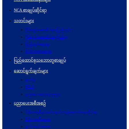
NCA စာချုပ်ဆိုင်ရာ
သတင်းများ
ငြိမ်းချမ်းရေးဆိုင်ရာ(ပြည်တွင်း)
ငြိမ်းချမ်းရေးဆိုင်ရာ(ပြည်ပ)
ပြည်တွင်းရေးရာ
နိုင်ငံတကာရေးရာ
ပြည်ထောင်စုသဘောတူစာချုပ်
ဆောင်ရွက်ချက်များ
ဓာတ်ပုံ
ဗွီဒီယို
ပညာပေးဆွေးနွေးမှုများ
ပညာပေးအစီအစဉ်
ဒီမိုကရေစီနှင့်ဖက်ဒရယ်တည်ဆောက်ရေးဆိုင်ရာ
ဒီမိုကရေစီရေးရာ
ဖက်ဒရယ်ရေးရာ