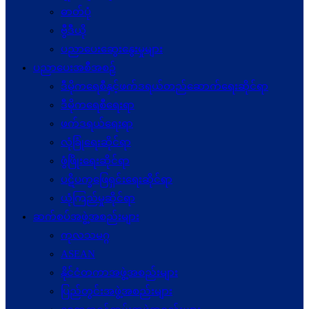
ဓာတ်ပုံ
ဗွီဒီယို
ပညာပေးဆွေးနွေးမှုများ
ပညာပေးအစီအစဉ်
ဒီမိုကရေစီနှင့်ဖက်ဒရယ်တည်ဆောက်ရေးဆိုင်ရာ
ဒီမိုကရေစီရေးရာ
ဖက်ဒရယ်ရေးရာ
လုံခြုံရေးဆိုင်ရာ
ဖွံဖြိုးရေးဆိုင်ရာ
ပဋိပက္ခ‌ဖြေရှင်းရေးဆိုင်ရာ
ယုံကြည်မှုဆိုင်ရာ
ဆက်စပ်အဖွဲ့အစည်းများ
ကုလသမဂ္ဂ
ASEAN
နိုင်ငံတကာအဖွဲ့အစည်းများ
ပြည်တွင်းအဖွဲ့အစည်းများ