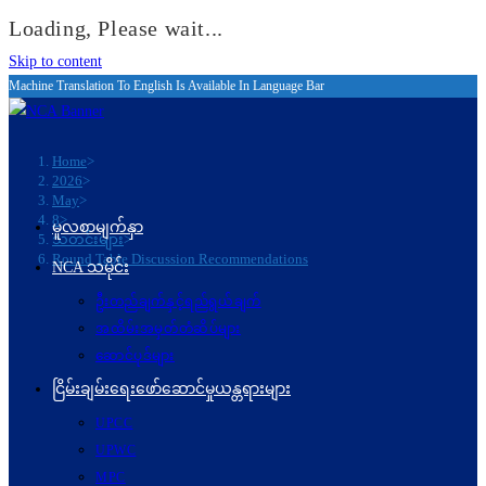
Loading, Please wait...
Skip to content
Machine Translation To English Is Available In Language Bar
Home
>
2026
>
May
>
8
>
မူလစာမျက်နှာ
သတင်းများ
>
Round Table Discussion Recommendations
NCA သမိုင်း
ဦးတည်ချက်နှင့်ရည်ရွယ်ချက်
အထိမ်းအမှတ်တံဆိပ်များ
ဆောင်ပုဒ်များ
ငြိမ်းချမ်းရေးဖော်‌ဆောင်မှုယန္တရားများ
UPCC
UPWC
MPC