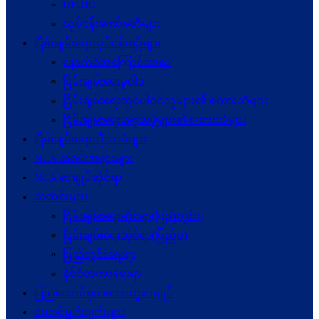
UPDJC
လုပ်ငန်းကော်မတီများ
ငြိမ်းချမ်းရေးလုပ်ငန်းစဉ်များ
နောက်ခံအကြောင်းအရာ
ငြိမ်းချမ်းရေးမူဝါဒ
ငြိမ်းချမ်းရေးတွင်ပါဝင်သူများ၏ စကားသံများ
ငြိမ်းချမ်းရေးအစုအဖွဲ့များ၏စကားသံများ
ငြိမ်းချမ်းရေးညီလာခံများ
NCA အခမ်းအနားများ
NCA စာချုပ်ဆိုင်ရာ
သတင်းများ
ငြိမ်းချမ်းရေးဆိုင်ရာ(ပြည်တွင်း)
ငြိမ်းချမ်းရေးဆိုင်ရာ(ပြည်ပ)
ပြည်တွင်းရေးရာ
နိုင်ငံတကာရေးရာ
ပြည်ထောင်စုသဘောတူစာချုပ်
ဆောင်ရွက်ချက်များ