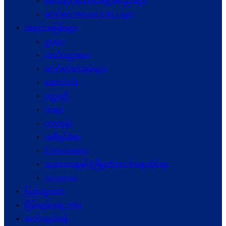
စေတနာ့ဝန်ထမ်းအဖွဲ့အစည်းများ
ဆက်စပ် Website URLs များ
အရင်းအမြစ်များ
ဥပဒေ
အသိပညာပေး
ဆက်စပ်စာအုပ်များ
ဆောင်းပါး
ဝတ္ထုတို
ကဗျာ
ကာတွန်း
အစီရင်ခံစာ
E-Newsletters
သုတေသနနှင့်ဖွံ့ဖြိုးတိုးတက်ရေးဆိုင်ရာ
Acronyms
ပြည်သူ့အသံ
ငြိမ်းချမ်းရေး Wiki
ဆက်သွယ်ရန်