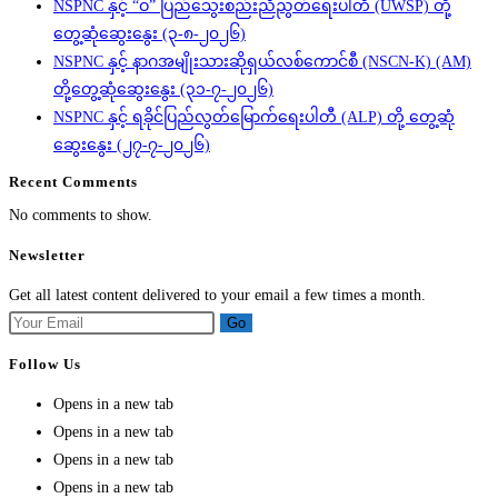
NSPNC နှင့် “ဝ” ပြည်သွေးစည်းညီညွတ်ရေးပါတီ (UWSP) တို့
တွေ့ဆုံဆွေးနွေး (၃-၈-၂၀၂၆)
NSPNC နှင့် နာဂအမျိုးသားဆိုရှယ်လစ်ကောင်စီ (NSCN-K) (AM)
တို့တွေ့ဆုံဆွေးနွေး (၃၁-၇-၂၀၂၆)
NSPNC နှင့် ရခိုင်ပြည်လွတ်မြောက်ရေးပါတီ (ALP) တို့ တွေ့ဆုံ
ဆွေးနွေး (၂၇-၇-၂၀၂၆)
Recent Comments
No comments to show.
Newsletter
Get all latest content delivered to your email a few times a month.
Go
Follow Us
Opens in a new tab
Opens in a new tab
Opens in a new tab
Opens in a new tab