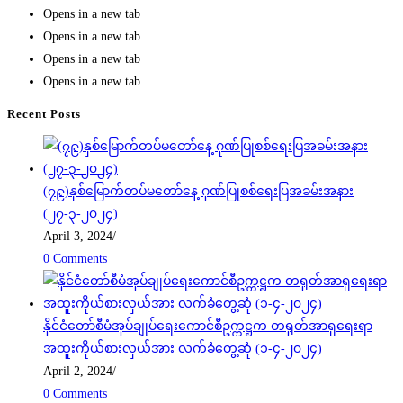
Opens in a new tab
Opens in a new tab
Opens in a new tab
Opens in a new tab
Recent Posts
(၇၉)နှစ်မြောက်တပ်မတော်နေ့ ဂုဏ်ပြုစစ်ရေးပြအခမ်းအနား
(၂၇-၃-၂၀၂၄)
April 3, 2024
/
0 Comments
နိုင်ငံတော်စီမံအုပ်ချုပ်ရေးကောင်စီဥက္ကဋ္ဌက တရုတ်အာရှရေးရာ
အထူးကိုယ်စားလှယ်အား လက်ခံတွေ့ဆုံ (၁-၄-၂၀၂၄)
April 2, 2024
/
0 Comments