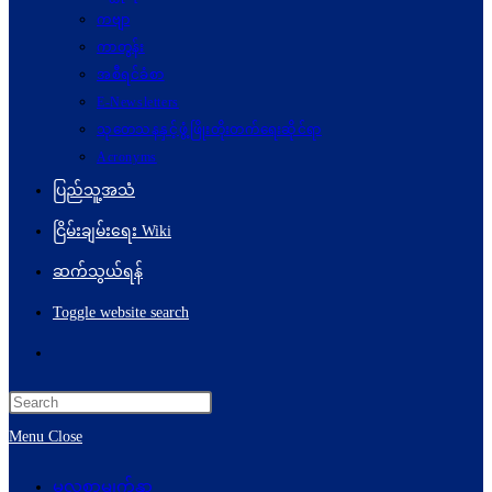
ကဗျာ
ကာတွန်း
အစီရင်ခံစာ
E-Newsletters
သုတေသနနှင့်ဖွံ့ဖြိုးတိုးတက်ရေးဆိုင်ရာ
Acronyms
ပြည်သူ့အသံ
ငြိမ်းချမ်းရေး Wiki
ဆက်သွယ်ရန်
Toggle website search
Menu
Close
မူလစာမျက်နှာ