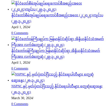
နိုင်ငံတော်စီမံအုပ်ချုပ်ရေးကောင်စီအစည်းအဝေး (၂/၂၀၂၄)ကျင်းပ
(၂၉-၃-၂၀၂၄)
April 1, 2024
/
0 Comments
နိုင်ငံတော်ဝန်ကြီးချုပ်က မြန်မာနိုင်ငံဆိုင်ရာ အိန္ဒိယနိုင်ငံသံအမတ်
ကြီးအား လက်ခံတွေ့ဆုံ (၂၉-၃-၂၀၂၄)
April 1, 2024
/
0 Comments
NSPNC နှင့် မှတ်ပုံတင်ပြီးသည့် နိုင်ငံရေးပါတီများ တွေ့ဆုံဆွေးနွေး
(၂၈-၃-၂၀၂၄)
March 30, 2024
/
0 Comments