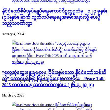
နိုင်ငံတော်စီမံအုပ်ချုပ်ရေးကောင်စီဥက္ကဋ္ဌထံမှ ၂၀၂၄ ခုနှစ်၊
(၇၆)နှစ်မြောက် လွတ်လပ်ရေးနေ့အခမ်းအနားသို့ ပေးပို့
သည့်သဝဏ်လွှာ
January 4, 2024
“တွေ့ဆုံဆွေးနွေးမှုများမှ ငြိမ်းချမ်းသော နိုင်ငံတော်သစ်ဆီ
သို့” ဆောင်ပုဒ်ဖြင့် ငြိမ်းချမ်းရေးစကားဝိုင်း – Peace Talk
2025 တတိယနေ့ ဆက်လက်ကျင်းပ (၂၆-၃-၂၀၂၅)
March 27, 2025