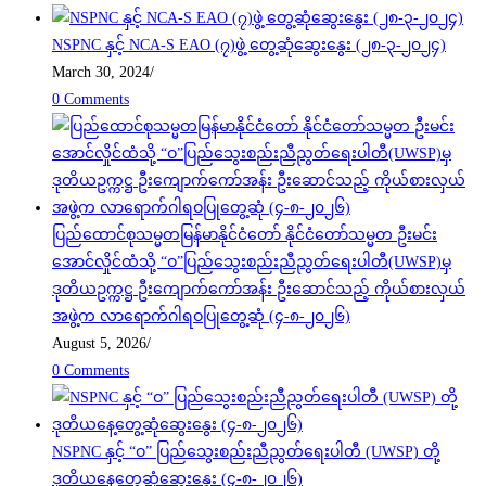
NSPNC နှင့် NCA-S EAO (၇)ဖွဲ့ တွေ့ဆုံဆွေးနွေး (၂၈-၃-၂၀၂၄)
March 30, 2024
/
0 Comments
ပြည်ထောင်စုသမ္မတမြန်မာနိုင်ငံတော် နိုင်ငံတော်သမ္မတ ဦးမင်း
အောင်လှိုင်ထံသို့ “ဝ”ပြည်သွေးစည်းညီညွတ်ရေးပါတီ(UWSP)မှ
ဒုတိယဥက္ကဋ္ဌ ဦးကျောက်ကော်အန်း ဦးဆောင်သည့် ကိုယ်စားလှယ်
အဖွဲ့က လာရောက်ဂါရဝပြုတွေ့ဆုံ (၄-၈-၂၀၂၆)
August 5, 2026
/
0 Comments
NSPNC နှင့် “ဝ” ပြည်သွေးစည်းညီညွတ်ရေးပါတီ (UWSP) တို့
ဒုတိယနေ့တွေ့ဆုံဆွေးနွေး (၄-၈-၂၀၂၆)