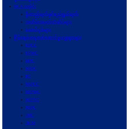
NCA သမိုင်း
ဦးတည်ချက်နှင့်ရည်ရွယ်ချက်
အထိမ်းအမှတ်တံဆိပ်များ
ဆောင်ပုဒ်များ
ငြိမ်းချမ်းရေးဖော်‌ဆောင်မှုယန္တရားများ
UPCC
UPWC
MPC
NRPC
PC
NSPCC
NSPWC
NSPNC
NSPC
JMC
JICM