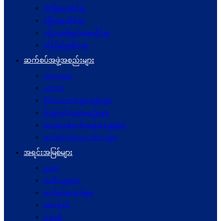
လုံခြုံရေးဆိုင်ရာ
ဖွံဖြိုးရေးဆိုင်ရာ
ပဋိပက္ခ‌ဖြေရှင်းရေးဆိုင်ရာ
ယုံကြည်မှုဆိုင်ရာ
ဆက်စပ်အဖွဲ့အစည်းများ
ကုလသမဂ္ဂ
ASEAN
နိုင်ငံတကာအဖွဲ့အစည်းများ
ပြည်တွင်းအဖွဲ့အစည်းများ
စေတနာ့ဝန်ထမ်းအဖွဲ့အစည်းများ
ဆက်စပ် Website URLs များ
အရင်းအမြစ်များ
ဥပဒေ
အသိပညာပေး
ဆက်စပ်စာအုပ်များ
ဆောင်းပါး
ဝတ္ထုတို