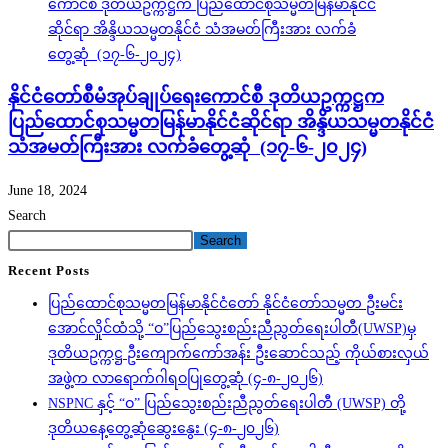
နိုင်ငံတော်စီမံအုပ်ချုပ်ရေးကောင်စီ ဒုတိယဥက္ကဋ္ဌက
ပြည်ထောင်စုသမ္မတမြန်မာနိုင်ငံဆိုင်ရာ အိန္ဒိယသမ္မတနိုင်ငံ
သံအမတ်ကြီးအား လက်ခံတွေ့ဆုံ (၁၇-၆-၂၀၂၄)
June 18, 2024
Search
Search
Recent Posts
ပြည်ထောင်စုသမ္မတမြန်မာနိုင်ငံတော် နိုင်ငံတော်သမ္မတ ဦးမင်း
အောင်လှိုင်ထံသို့ “ဝ”ပြည်သွေးစည်းညီညွတ်ရေးပါတီ(UWSP)မှ
ဒုတိယဥက္ကဋ္ဌ ဦးကျောက်ကော်အန်း ဦးဆောင်သည့် ကိုယ်စားလှယ်
အဖွဲ့က လာရောက်ဂါရဝပြုတွေ့ဆုံ (၄-၈-၂၀၂၆)
NSPNC နှင့် “ဝ” ပြည်သွေးစည်းညီညွတ်ရေးပါတီ (UWSP) တို့
ဒုတိယနေ့တွေ့ဆုံဆွေးနွေး (၄-၈-၂၀၂၆)