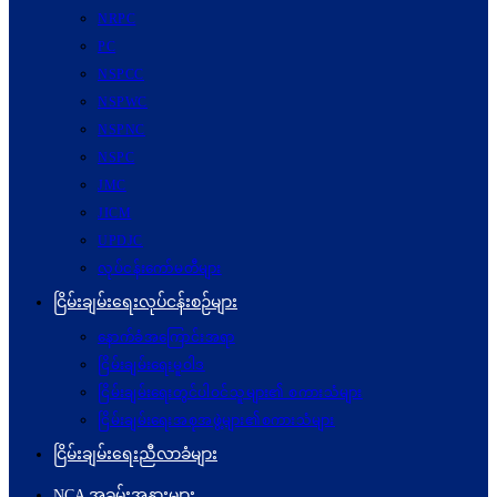
NRPC
PC
NSPCC
NSPWC
NSPNC
NSPC
JMC
JICM
UPDJC
လုပ်ငန်းကော်မတီများ
ငြိမ်းချမ်းရေးလုပ်ငန်းစဉ်များ
နောက်ခံအကြောင်းအရာ
ငြိမ်းချမ်းရေးမူဝါဒ
ငြိမ်းချမ်းရေးတွင်ပါဝင်သူများ၏ စကားသံများ
ငြိမ်းချမ်းရေးအစုအဖွဲ့များ၏စကားသံများ
ငြိမ်းချမ်းရေးညီလာခံများ
NCA အခမ်းအနားများ