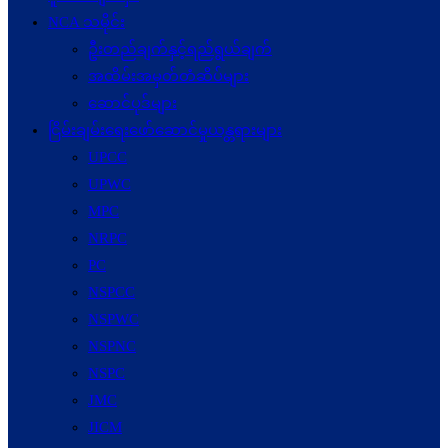
NCA သမိုင်း
ဦးတည်ချက်နှင့်ရည်ရွယ်ချက်
အထိမ်းအမှတ်တံဆိပ်များ
ဆောင်ပုဒ်များ
ငြိမ်းချမ်းရေးဖော်‌ဆောင်မှုယန္တရားများ
UPCC
UPWC
MPC
NRPC
PC
NSPCC
NSPWC
NSPNC
NSPC
JMC
JICM