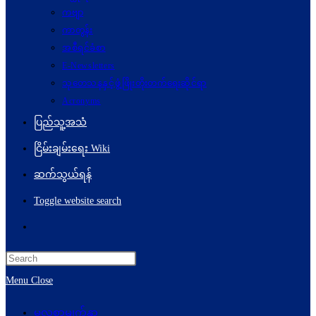
ကဗျာ
ကာတွန်း
အစီရင်ခံစာ
E-Newsletters
သုတေသနနှင့်ဖွံ့ဖြိုးတိုးတက်ရေးဆိုင်ရာ
Acronyms
ပြည်သူ့အသံ
ငြိမ်းချမ်းရေး Wiki
ဆက်သွယ်ရန်
Toggle website search
Menu
Close
မူလစာမျက်နှာ