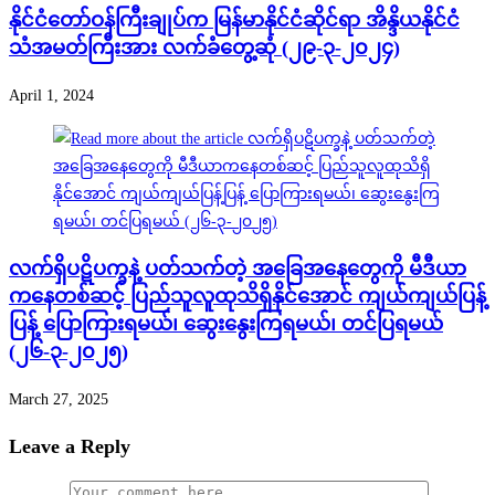
နိုင်ငံတော်ဝန်ကြီးချုပ်က မြန်မာနိုင်ငံဆိုင်ရာ အိန္ဒိယနိုင်ငံ
သံအမတ်ကြီးအား လက်ခံတွေ့ဆုံ (၂၉-၃-၂၀၂၄)
April 1, 2024
လက်ရှိပဋိပက္ခနဲ့ ပတ်သက်တဲ့ အခြေအနေတွေကို မီဒီယာ
ကနေတစ်ဆင့် ပြည်သူလူထုသိရှိနိုင်အောင် ကျယ်ကျယ်ပြန့်
ပြန့် ပြောကြားရမယ်၊ ဆွေးနွေးကြရမယ်၊ တင်ပြရမယ်
(၂၆-၃-၂၀၂၅)
March 27, 2025
Leave a Reply