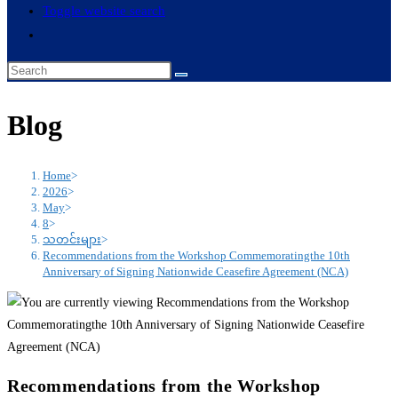
Toggle website search
Blog
Home
>
2026
>
May
>
8
>
သတင်းများ
>
Recommendations from the Workshop Commemoratingthe 10th
Anniversary of Signing Nationwide Ceasefire Agreement (NCA)
Recommendations from the Workshop