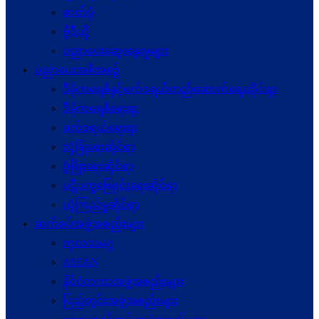
ဓာတ်ပုံ
ဗွီဒီယို
ပညာပေးဆွေးနွေးမှုများ
ပညာပေးအစီအစဉ်
ဒီမိုကရေစီနှင့်ဖက်ဒရယ်တည်ဆောက်ရေးဆိုင်ရာ
ဒီမိုကရေစီရေးရာ
ဖက်ဒရယ်ရေးရာ
လုံခြုံရေးဆိုင်ရာ
ဖွံဖြိုးရေးဆိုင်ရာ
ပဋိပက္ခ‌ဖြေရှင်းရေးဆိုင်ရာ
ယုံကြည်မှုဆိုင်ရာ
ဆက်စပ်အဖွဲ့အစည်းများ
ကုလသမဂ္ဂ
ASEAN
နိုင်ငံတကာအဖွဲ့အစည်းများ
ပြည်တွင်းအဖွဲ့အစည်းများ