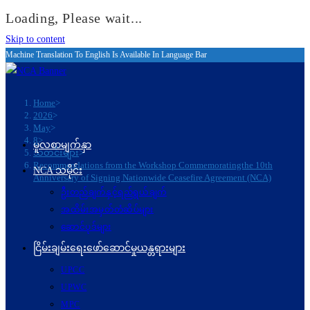
Loading, Please wait...
Skip to content
Machine Translation To English Is Available In Language Bar
Home
>
2026
>
May
>
8
>
မူလစာမျက်နှာ
သတင်းများ
>
Recommendations from the Workshop Commemoratingthe 10th
NCA သမိုင်း
Anniversary of Signing Nationwide Ceasefire Agreement (NCA)
ဦးတည်ချက်နှင့်ရည်ရွယ်ချက်
အထိမ်းအမှတ်တံဆိပ်များ
ဆောင်ပုဒ်များ
ငြိမ်းချမ်းရေးဖော်‌ဆောင်မှုယန္တရားများ
UPCC
UPWC
MPC