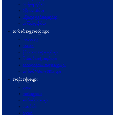
လုံခြုံရေးဆိုင်ရာ
ဖွံဖြိုးရေးဆိုင်ရာ
ပဋိပက္ခ‌ဖြေရှင်းရေးဆိုင်ရာ
ယုံကြည်မှုဆိုင်ရာ
ဆက်စပ်အဖွဲ့အစည်းများ
ကုလသမဂ္ဂ
ASEAN
နိုင်ငံတကာအဖွဲ့အစည်းများ
ပြည်တွင်းအဖွဲ့အစည်းများ
စေတနာ့ဝန်ထမ်းအဖွဲ့အစည်းများ
ဆက်စပ် Website URLs များ
အရင်းအမြစ်များ
ဥပဒေ
အသိပညာပေး
ဆက်စပ်စာအုပ်များ
ဆောင်းပါး
ဝတ္ထုတို