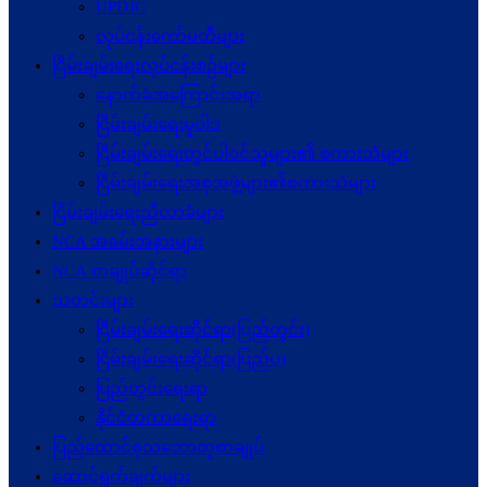
UPDJC
လုပ်ငန်းကော်မတီများ
ငြိမ်းချမ်းရေးလုပ်ငန်းစဉ်များ
နောက်ခံအကြောင်းအရာ
ငြိမ်းချမ်းရေးမူဝါဒ
ငြိမ်းချမ်းရေးတွင်ပါဝင်သူများ၏ စကားသံများ
ငြိမ်းချမ်းရေးအစုအဖွဲ့များ၏စကားသံများ
ငြိမ်းချမ်းရေးညီလာခံများ
NCA အခမ်းအနားများ
NCA စာချုပ်ဆိုင်ရာ
သတင်းများ
ငြိမ်းချမ်းရေးဆိုင်ရာ(ပြည်တွင်း)
ငြိမ်းချမ်းရေးဆိုင်ရာ(ပြည်ပ)
ပြည်တွင်းရေးရာ
နိုင်ငံတကာရေးရာ
ပြည်ထောင်စုသဘောတူစာချုပ်
ဆောင်ရွက်ချက်များ