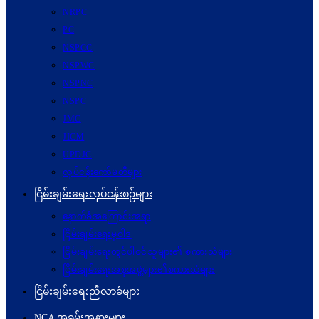
NRPC
PC
NSPCC
NSPWC
NSPNC
NSPC
JMC
JICM
UPDJC
လုပ်ငန်းကော်မတီများ
ငြိမ်းချမ်းရေးလုပ်ငန်းစဉ်များ
နောက်ခံအကြောင်းအရာ
ငြိမ်းချမ်းရေးမူဝါဒ
ငြိမ်းချမ်းရေးတွင်ပါဝင်သူများ၏ စကားသံများ
ငြိမ်းချမ်းရေးအစုအဖွဲ့များ၏စကားသံများ
ငြိမ်းချမ်းရေးညီလာခံများ
NCA အခမ်းအနားများ