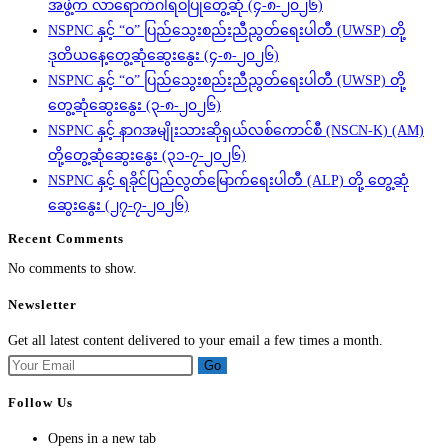
အဖွဲ့က လာရောက်ဂါရဝပြုတွေ့ဆုံ (၄-၈-၂၀၂၆)
NSPNC နှင့် “ဝ” ပြည်သွေးစည်းညီညွတ်ရေးပါတီ (UWSP) တို့
ဒုတိယနေ့တွေ့ဆုံဆွေးနွေး (၄-၈-၂၀၂၆)
NSPNC နှင့် “ဝ” ပြည်သွေးစည်းညီညွတ်ရေးပါတီ (UWSP) တို့
တွေ့ဆုံဆွေးနွေး (၃-၈-၂၀၂၆)
NSPNC နှင့် နာဂအမျိုးသားဆိုရှယ်လစ်ကောင်စီ (NSCN-K) (AM)
တို့တွေ့ဆုံဆွေးနွေး (၃၁-၇-၂၀၂၆)
NSPNC နှင့် ရခိုင်ပြည်လွတ်မြောက်ရေးပါတီ (ALP) တို့ တွေ့ဆုံ
ဆွေးနွေး (၂၇-၇-၂၀၂၆)
Recent Comments
No comments to show.
Newsletter
Get all latest content delivered to your email a few times a month.
Go
Follow Us
Opens in a new tab