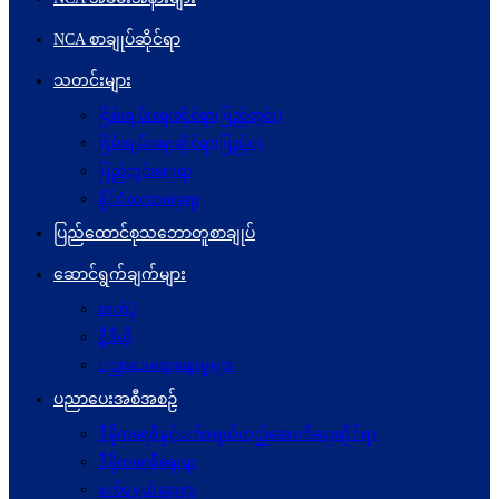
NCA စာချုပ်ဆိုင်ရာ
သတင်းများ
ငြိမ်းချမ်းရေးဆိုင်ရာ(ပြည်တွင်း)
ငြိမ်းချမ်းရေးဆိုင်ရာ(ပြည်ပ)
ပြည်တွင်းရေးရာ
နိုင်ငံတကာရေးရာ
ပြည်ထောင်စုသဘောတူစာချုပ်
ဆောင်ရွက်ချက်များ
ဓာတ်ပုံ
ဗွီဒီယို
ပညာပေးဆွေးနွေးမှုများ
ပညာပေးအစီအစဉ်
ဒီမိုကရေစီနှင့်ဖက်ဒရယ်တည်ဆောက်ရေးဆိုင်ရာ
ဒီမိုကရေစီရေးရာ
ဖက်ဒရယ်ရေးရာ