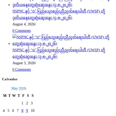
NSPNC နှင့် “ဝ” ပြည်သွေးစည်းညီညွတ်ရေးပါတီ (UWSP) တို့
ဒုတိယနေ့တွေ့ဆုံဆွေးနွေး (၄-၈-၂၀၂၆)
August 4, 2026
/
0 Comments
NSPNC နှင့် “ဝ” ပြည်သွေးစည်းညီညွတ်ရေးပါတီ (UWSP) တို့
တွေ့ဆုံဆွေးနွေး (၃-၈-၂၀၂၆)
August 3, 2026
/
0 Comments
Calendar
May 2026
M
T
W
T
F
S
S
1
2
3
4
5
6
7
8
9
10