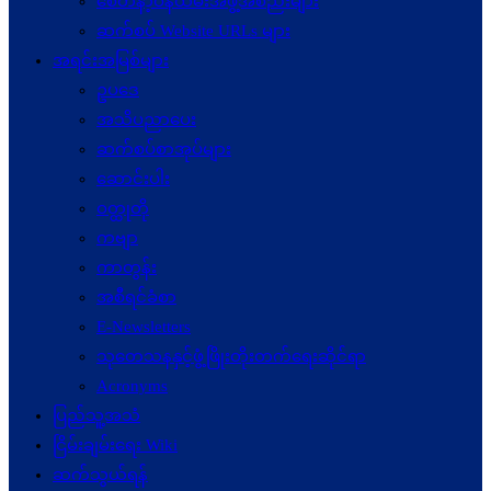
စေတနာ့ဝန်ထမ်းအဖွဲ့အစည်းများ
ဆက်စပ် Website URLs များ
အရင်းအမြစ်များ
ဥပဒေ
အသိပညာပေး
ဆက်စပ်စာအုပ်များ
ဆောင်းပါး
ဝတ္ထုတို
ကဗျာ
ကာတွန်း
အစီရင်ခံစာ
E-Newsletters
သုတေသနနှင့်ဖွံ့ဖြိုးတိုးတက်ရေးဆိုင်ရာ
Acronyms
ပြည်သူ့အသံ
ငြိမ်းချမ်းရေး Wiki
ဆက်သွယ်ရန်