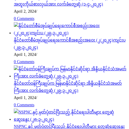
အထူးကိုယ်စားလှယ်အား လက်ခံတွေ့ဆုံ (၁-၄-၂၀၂၄)
April 2, 2024
/
0 Comments
နိုင်ငံတော်စီမံအုပ်ချုပ်ရေးကောင်စီအစည်းအဝေး (၂/၂၀၂၄)ကျင်းပ
(၂၉-၃-၂၀၂၄)
April 1, 2024
/
0 Comments
နိုင်ငံတော်ဝန်ကြီးချုပ်က မြန်မာနိုင်ငံဆိုင်ရာ အိန္ဒိယနိုင်ငံသံအမတ်
ကြီးအား လက်ခံတွေ့ဆုံ (၂၉-၃-၂၀၂၄)
April 1, 2024
/
0 Comments
NSPNC နှင့် မှတ်ပုံတင်ပြီးသည့် နိုင်ငံရေးပါတီများ တွေ့ဆုံဆွေးနွေး