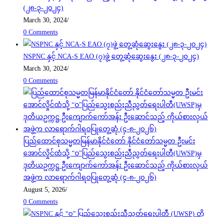
(၂၈-၃-၂၀၂၄)
March 30, 2024
/
0 Comments
NSPNC နှင့် NCA-S EAO (၇)ဖွဲ့ တွေ့ဆုံဆွေးနွေး (၂၈-၃-၂၀၂၄)
March 30, 2024
/
0 Comments
ပြည်ထောင်စုသမ္မတမြန်မာနိုင်ငံတော် နိုင်ငံတော်သမ္မတ ဦးမင်း
အောင်လှိုင်ထံသို့ “ဝ”ပြည်သွေးစည်းညီညွတ်ရေးပါတီ(UWSP)မှ
ဒုတိယဥက္ကဋ္ဌ ဦးကျောက်ကော်အန်း ဦးဆောင်သည့် ကိုယ်စားလှယ်
အဖွဲ့က လာရောက်ဂါရဝပြုတွေ့ဆုံ (၄-၈-၂၀၂၆)
August 5, 2026
/
0 Comments