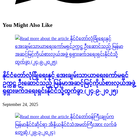
You Might Also Like
နိုင်ငံတော်လုံခြုံရေးနှင့် အေးချမ်းသာယာရေးကော်မရှင်
ဥက္ကဋ္ဌ ဦးဆောင်သည့် မြန်မာအဆင့်မြင့်ကိုယ်စားလှယ်အဖွဲ့
ရုရှားဖက်ဒရေးရှင်းနိုင်ငံသို့ထွက်ခွာ (၂၄-၉-၂၀၂၅)
September 24, 2025