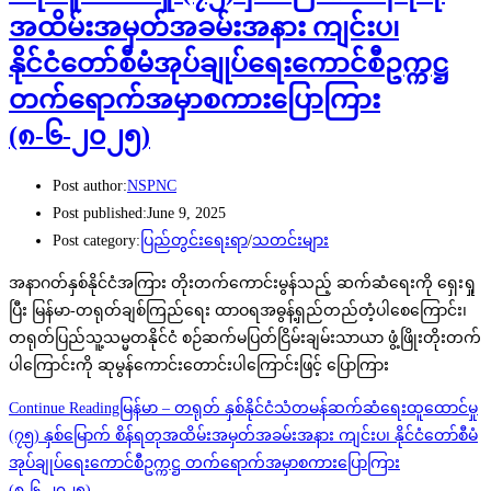
အထိမ်းအမှတ်အခမ်းအနား ကျင်းပ၊
နိုင်ငံတော်စီမံအုပ်ချုပ်ရေးကောင်စီဥက္ကဋ္ဌ
တက်ရောက်အမှာစကားပြောကြား
(၈-၆-၂၀၂၅)
Post author:
NSPNC
Post published:
June 9, 2025
Post category:
ပြည်တွင်းရေးရာ
/
သတင်းများ
အနာဂတ်နှစ်နိုင်ငံအကြား တိုးတက်ကောင်းမွန်သည့် ဆက်ဆံရေးကို ရှေးရှု
ပြီး မြန်မာ-တရုတ်ချစ်ကြည်ရေး ထာဝရအဓွန့်ရှည်တည်တံ့ပါစေကြောင်း၊
တရုတ်ပြည်သူ့သမ္မတနိုင်ငံ စဉ်ဆက်မပြတ်ငြိမ်းချမ်းသာယာ ဖွံ့ဖြိုးတိုးတက်
ပါကြောင်းကို ဆုမွန်ကောင်းတောင်းပါကြောင်းဖြင့် ပြောကြား
Continue Reading
မြန်မာ – တရုတ် နှစ်နိုင်ငံသံတမန်ဆက်ဆံရေးထူထောင်မှု
(၇၅) နှစ်မြောက် စိန်ရတုအထိမ်းအမှတ်အခမ်းအနား ကျင်းပ၊ နိုင်ငံတော်စီမံ
အုပ်ချုပ်ရေးကောင်စီဥက္ကဋ္ဌ တက်ရောက်အမှာစကားပြောကြား
(၈-၆-၂၀၂၅)