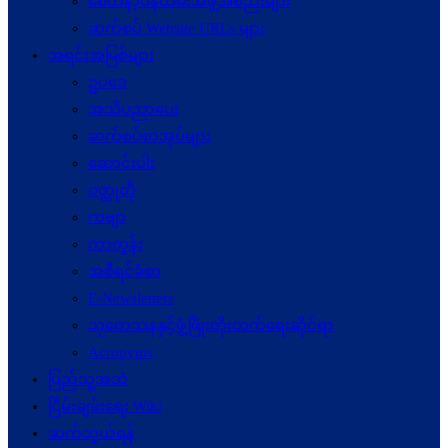
စေတနာ့ဝန်ထမ်းအဖွဲ့အစည်းများ
ဆက်စပ် Website URLs များ
အရင်းအမြစ်များ
ဥပဒေ
အသိပညာပေး
ဆက်စပ်စာအုပ်များ
ဆောင်းပါး
ဝတ္ထုတို
ကဗျာ
ကာတွန်း
အစီရင်ခံစာ
E-Newsletters
သုတေသနနှင့်ဖွံ့ဖြိုးတိုးတက်ရေးဆိုင်ရာ
Acronyms
ပြည်သူ့အသံ
ငြိမ်းချမ်းရေး Wiki
ဆက်သွယ်ရန်