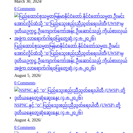
March 30, 2024
/
0 Comments
ပြည်ထောင်စုသမ္မတမြန်မာနိုင်ငံတော် နိုင်ငံတော်သမ္မတ ဦးမင်း
အောင်လှိုင်ထံသို့ “ဝ”ပြည်သွေးစည်းညီညွတ်ရေးပါတီ(UWSP)မှ
ဒုတိယဥက္ကဋ္ဌ ဦးကျောက်ကော်အန်း ဦးဆောင်သည့် ကိုယ်စားလှယ်
အဖွဲ့က လာရောက်ဂါရဝပြုတွေ့ဆုံ (၄-၈-၂၀၂၆)
August 5, 2026
/
0 Comments
NSPNC နှင့် “ဝ” ပြည်သွေးစည်းညီညွတ်ရေးပါတီ (UWSP) တို့
ဒုတိယနေ့တွေ့ဆုံဆွေးနွေး (၄-၈-၂၀၂၆)
August 4, 2026
/
0 Comments