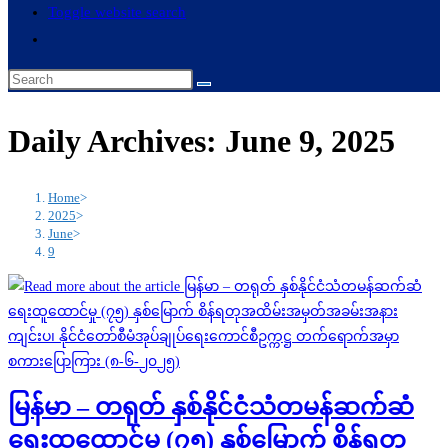
Toggle website search
Daily Archives: June 9, 2025
Home
>
2025
>
June
>
9
မြန်မာ – တရုတ် နှစ်နိုင်ငံသံတမန်ဆက်ဆံ
ရေးထူထောင်မှု (၇၅) နှစ်မြောက် စိန်ရတု