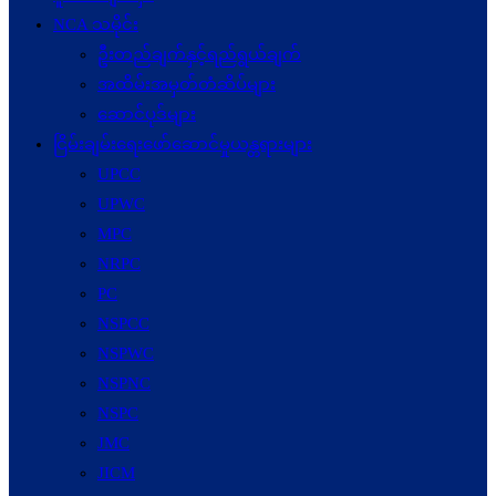
NCA သမိုင်း
ဦးတည်ချက်နှင့်ရည်ရွယ်ချက်
အထိမ်းအမှတ်တံဆိပ်များ
ဆောင်ပုဒ်များ
ငြိမ်းချမ်းရေးဖော်‌ဆောင်မှုယန္တရားများ
UPCC
UPWC
MPC
NRPC
PC
NSPCC
NSPWC
NSPNC
NSPC
JMC
JICM