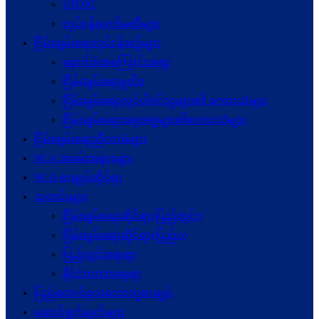
UPDJC
လုပ်ငန်းကော်မတီများ
ငြိမ်းချမ်းရေးလုပ်ငန်းစဉ်များ
နောက်ခံအကြောင်းအရာ
ငြိမ်းချမ်းရေးမူဝါဒ
ငြိမ်းချမ်းရေးတွင်ပါဝင်သူများ၏ စကားသံများ
ငြိမ်းချမ်းရေးအစုအဖွဲ့များ၏စကားသံများ
ငြိမ်းချမ်းရေးညီလာခံများ
NCA အခမ်းအနားများ
NCA စာချုပ်ဆိုင်ရာ
သတင်းများ
ငြိမ်းချမ်းရေးဆိုင်ရာ(ပြည်တွင်း)
ငြိမ်းချမ်းရေးဆိုင်ရာ(ပြည်ပ)
ပြည်တွင်းရေးရာ
နိုင်ငံတကာရေးရာ
ပြည်ထောင်စုသဘောတူစာချုပ်
ဆောင်ရွက်ချက်များ