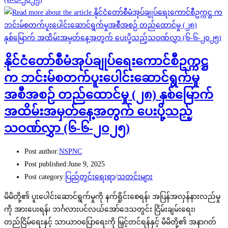
နိုင်ငံတော်စီမံအုပ်ချုပ်ရေးကောင်စီဥက္ကဋ္ဌ
က ဘင်းမ်စတက်ပူးပေါင်းဆောင်ရွက်မှု
အစီအစဉ် တည်ထောင်မှု (၂၈) နှစ်မြောက်
အထိမ်းအမှတ်နေ့အတွက် ပေးပို့သည့်
သဝဏ်လွှာ (၆-၆-၂၀၂၅)
Post author:
NSPNC
Post published:
June 9, 2025
Post category:
ပြည်တွင်းရေးရာ
/
သတင်းများ
မိမိတို့၏ ပူးပေါင်းဆောင်ရွက်မှုကို နက်ရှိုင်းစေရန်၊ အပြန်အလှန်နားလည်မှု
ကို အားပေးရန်၊ ဘင်္ဂလားပင်လယ်အော်ဒေသတွင်း ငြိမ်းချမ်းရေး၊
တည်ငြိမ်ရေးနှင့် သာယာဝပြောရေးကို မြှင့်တင်ရန်နှင့် မိမိတို့၏ အနာဂတ်