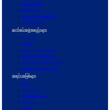
လုံခြုံရေးဆိုင်ရာ
ဖွံဖြိုးရေးဆိုင်ရာ
ပဋိပက္ခ‌ဖြေရှင်းရေးဆိုင်ရာ
ယုံကြည်မှုဆိုင်ရာ
ဆက်စပ်အဖွဲ့အစည်းများ
ကုလသမဂ္ဂ
ASEAN
နိုင်ငံတကာအဖွဲ့အစည်းများ
ပြည်တွင်းအဖွဲ့အစည်းများ
စေတနာ့ဝန်ထမ်းအဖွဲ့အစည်းများ
ဆက်စပ် Website URLs များ
အရင်းအမြစ်များ
ဥပဒေ
အသိပညာပေး
ဆက်စပ်စာအုပ်များ
ဆောင်းပါး
ဝတ္ထုတို