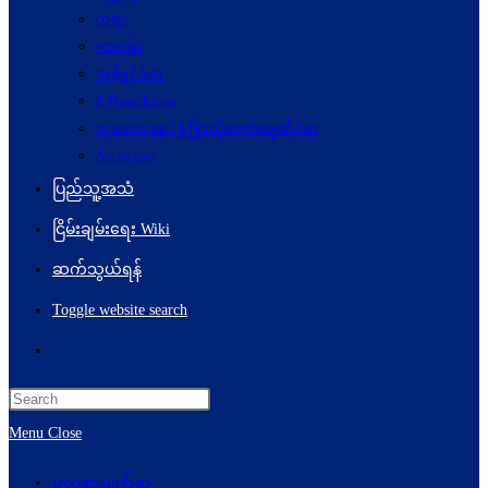
ကဗျာ
ကာတွန်း
အစီရင်ခံစာ
E-Newsletters
သုတေသနနှင့်ဖွံ့ဖြိုးတိုးတက်ရေးဆိုင်ရာ
Acronyms
ပြည်သူ့အသံ
ငြိမ်းချမ်းရေး Wiki
ဆက်သွယ်ရန်
Toggle website search
Menu
Close
မူလစာမျက်နှာ