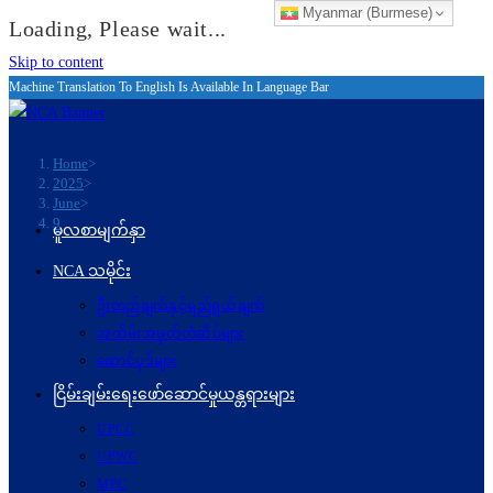
Myanmar (Burmese)
Loading, Please wait...
Skip to content
Machine Translation To English Is Available In Language Bar
Home
>
2025
>
June
>
9
မူလစာမျက်နှာ
NCA သမိုင်း
ဦးတည်ချက်နှင့်ရည်ရွယ်ချက်
အထိမ်းအမှတ်တံဆိပ်များ
ဆောင်ပုဒ်များ
ငြိမ်းချမ်းရေးဖော်‌ဆောင်မှုယန္တရားများ
UPCC
UPWC
MPC