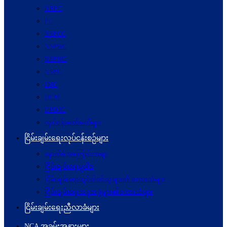
NRPC
PC
NSPCC
NSPWC
NSPNC
NSPC
JMC
JICM
UPDJC
လုပ်ငန်းကော်မတီများ
ငြိမ်းချမ်းရေးလုပ်ငန်းစဉ်များ
နောက်ခံအကြောင်းအရာ
ငြိမ်းချမ်းရေးမူဝါဒ
ငြိမ်းချမ်းရေးတွင်ပါဝင်သူများ၏ စကားသံများ
ငြိမ်းချမ်းရေးအစုအဖွဲ့များ၏စကားသံများ
ငြိမ်းချမ်းရေးညီလာခံများ
NCA အခမ်းအနားများ