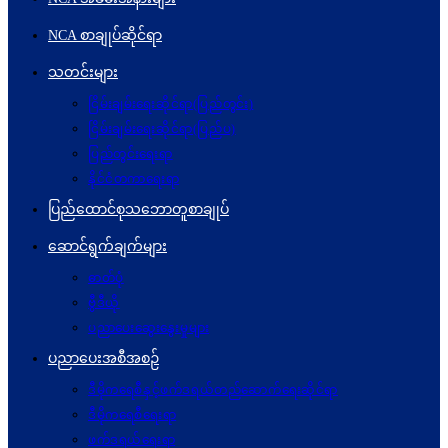
NCA စာချုပ်ဆိုင်ရာ
သတင်းများ
ငြိမ်းချမ်းရေးဆိုင်ရာ(ပြည်တွင်း)
ငြိမ်းချမ်းရေးဆိုင်ရာ(ပြည်ပ)
ပြည်တွင်းရေးရာ
နိုင်ငံတကာရေးရာ
ပြည်ထောင်စုသဘောတူစာချုပ်
ဆောင်ရွက်ချက်များ
ဓာတ်ပုံ
ဗွီဒီယို
ပညာပေးဆွေးနွေးမှုများ
ပညာပေးအစီအစဉ်
ဒီမိုကရေစီနှင့်ဖက်ဒရယ်တည်ဆောက်ရေးဆိုင်ရာ
ဒီမိုကရေစီရေးရာ
ဖက်ဒရယ်ရေးရာ