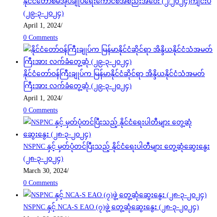
နိုင်ငံတော်စီမံအုပ်ချုပ်ရေးကောင်စီအစည်းအဝေး (၂/၂၀၂၄)ကျင်းပ
(၂၉-၃-၂၀၂၄)
April 1, 2024
/
0 Comments
နိုင်ငံတော်ဝန်ကြီးချုပ်က မြန်မာနိုင်ငံဆိုင်ရာ အိန္ဒိယနိုင်ငံသံအမတ်
ကြီးအား လက်ခံတွေ့ဆုံ (၂၉-၃-၂၀၂၄)
April 1, 2024
/
0 Comments
NSPNC နှင့် မှတ်ပုံတင်ပြီးသည့် နိုင်ငံရေးပါတီများ တွေ့ဆုံဆွေးနွေး
(၂၈-၃-၂၀၂၄)
March 30, 2024
/
0 Comments
NSPNC နှင့် NCA-S EAO (၇)ဖွဲ့ တွေ့ဆုံဆွေးနွေး (၂၈-၃-၂၀၂၄)