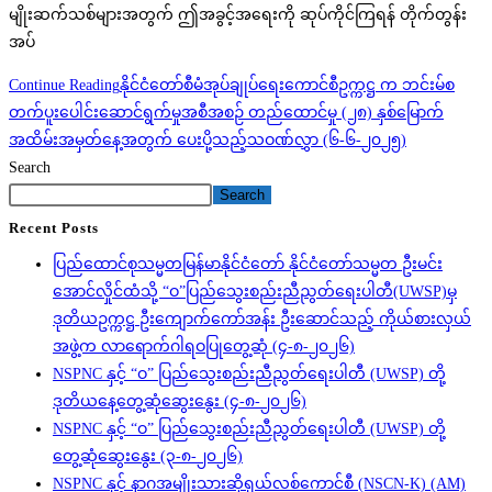
မျိုးဆက်သစ်များအတွက် ဤအခွင့်အရေးကို ဆုပ်ကိုင်ကြရန် တိုက်တွန်း
အပ်
Continue Reading
နိုင်ငံတော်စီမံအုပ်ချုပ်ရေးကောင်စီဥက္ကဋ္ဌ က ဘင်းမ်စ
တက်ပူးပေါင်းဆောင်ရွက်မှုအစီအစဉ် တည်ထောင်မှု (၂၈) နှစ်မြောက်
အထိမ်းအမှတ်နေ့အတွက် ပေးပို့သည့်သဝဏ်လွှာ (၆-၆-၂၀၂၅)
Search
Search
Recent Posts
ပြည်ထောင်စုသမ္မတမြန်မာနိုင်ငံတော် နိုင်ငံတော်သမ္မတ ဦးမင်း
အောင်လှိုင်ထံသို့ “ဝ”ပြည်သွေးစည်းညီညွတ်ရေးပါတီ(UWSP)မှ
ဒုတိယဥက္ကဋ္ဌ ဦးကျောက်ကော်အန်း ဦးဆောင်သည့် ကိုယ်စားလှယ်
အဖွဲ့က လာရောက်ဂါရဝပြုတွေ့ဆုံ (၄-၈-၂၀၂၆)
NSPNC နှင့် “ဝ” ပြည်သွေးစည်းညီညွတ်ရေးပါတီ (UWSP) တို့
ဒုတိယနေ့တွေ့ဆုံဆွေးနွေး (၄-၈-၂၀၂၆)
NSPNC နှင့် “ဝ” ပြည်သွေးစည်းညီညွတ်ရေးပါတီ (UWSP) တို့
တွေ့ဆုံဆွေးနွေး (၃-၈-၂၀၂၆)
NSPNC နှင့် နာဂအမျိုးသားဆိုရှယ်လစ်ကောင်စီ (NSCN-K) (AM)