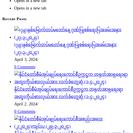
Opens in a new tab
Opens in a new tab
Recent Posts
(၇၉)နှစ်မြောက်တပ်မတော်နေ့ ဂုဏ်ပြုစစ်ရေးပြအခမ်းအနား
(၂၇-၃-၂၀၂၄)
April 3, 2024
/
0 Comments
နိုင်ငံတော်စီမံအုပ်ချုပ်ရေးကောင်စီဥက္ကဋ္ဌက တရုတ်အာရှရေးရာ
အထူးကိုယ်စားလှယ်အား လက်ခံတွေ့ဆုံ (၁-၄-၂၀၂၄)
April 2, 2024
/
0 Comments