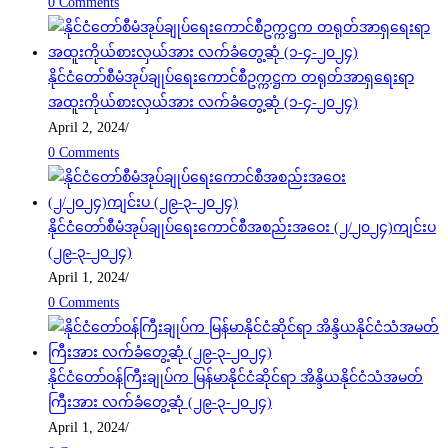
0 Comments
နိုင်ငံတော်စီမံအုပ်ချုပ်ရေးကောင်စီဥက္ကဋ္ဌက တရုတ်အာရှရေးရာ
အထူးကိုယ်စားလှယ်အား လက်ခံတွေ့ဆုံ (၁-၄-၂၀၂၄)
April 2, 2024
/
0 Comments
နိုင်ငံတော်စီမံအုပ်ချုပ်ရေးကောင်စီအစည်းအဝေး (၂/၂၀၂၄)ကျင်းပ
(၂၉-၃-၂၀၂၄)
April 1, 2024
/
0 Comments
နိုင်ငံတော်ဝန်ကြီးချုပ်က မြန်မာနိုင်ငံဆိုင်ရာ အိန္ဒိယနိုင်ငံသံအမတ်
ကြီးအား လက်ခံတွေ့ဆုံ (၂၉-၃-၂၀၂၄)
April 1, 2024
/