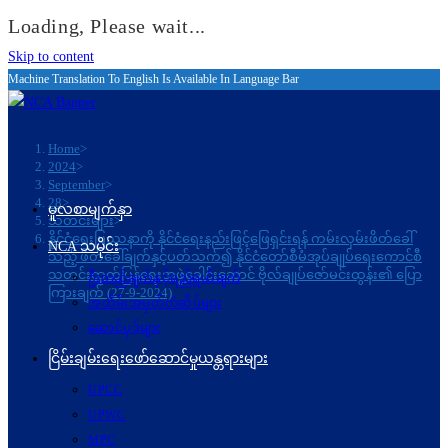
Loading, Please wait...
Skip to content
Machine Translation To English Is Available In Language Bar
Home
>
2024
>
September
>
28
>
မူလစာမျက်နှာ
သတင်းများ
>
နိုင်ငံရေးပြဿနာကို နိုင်ငံရေးနည်းဖြင့်ဖြေရှင်းရန် ကမ်းလှမ်းဖိတ်ခေါ်
NCA သမိုင်း
သည့် ဖိတ်ခေါ်ချက်နှင့်ပတ်သက်၍ နိုင်ငံတော်စီမံအုပ်ချုပ်ရေးကောင်စီ
သတင်းထုတ်ပြန်ရေးအဖွဲ့ခေါင်းဆောင် ဗိုလ်ချုပ်ဇော်မင်းထွန်း၏ ပြော
ဦးတည်ချက်နှင့်ရည်ရွယ်ချက်
ကြားချက် (27-9-2024)
အထိမ်းအမှတ်တံဆိပ်များ
ဆောင်ပုဒ်များ
ငြိမ်းချမ်းရေးဖော်‌ဆောင်မှုယန္တရားများ
UPCC
UPWC
MPC