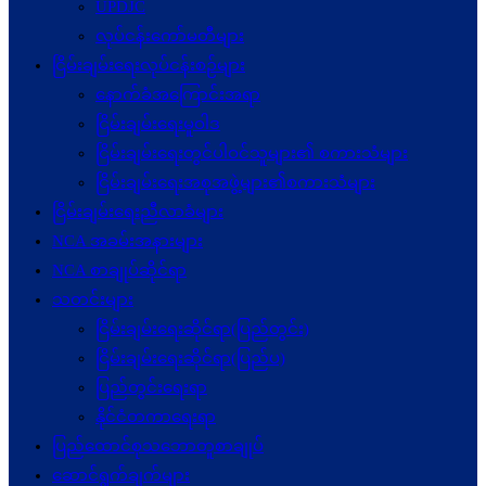
UPDJC
လုပ်ငန်းကော်မတီများ
ငြိမ်းချမ်းရေးလုပ်ငန်းစဉ်များ
နောက်ခံအကြောင်းအရာ
ငြိမ်းချမ်းရေးမူဝါဒ
ငြိမ်းချမ်းရေးတွင်ပါဝင်သူများ၏ စကားသံများ
ငြိမ်းချမ်းရေးအစုအဖွဲ့များ၏စကားသံများ
ငြိမ်းချမ်းရေးညီလာခံများ
NCA အခမ်းအနားများ
NCA စာချုပ်ဆိုင်ရာ
သတင်းများ
ငြိမ်းချမ်းရေးဆိုင်ရာ(ပြည်တွင်း)
ငြိမ်းချမ်းရေးဆိုင်ရာ(ပြည်ပ)
ပြည်တွင်းရေးရာ
နိုင်ငံတကာရေးရာ
ပြည်ထောင်စုသဘောတူစာချုပ်
ဆောင်ရွက်ချက်များ