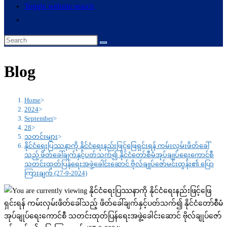
Toggle website search
Blog
Home
>
2024
>
September
>
28
>
သတင်းများ
>
နိုင်ငံရေးပြဿနာကို နိုင်ငံရေးနည်းဖြင့်ဖြေရှင်းရန် ကမ်းလှမ်းဖိတ်ခေါ်
သည့် ဖိတ်ခေါ်ချက်နှင့်ပတ်သက်၍ နိုင်ငံတော်စီမံအုပ်ချုပ်ရေးကောင်စီ
သတင်းထုတ်ပြန်ရေးအဖွဲ့ခေါင်းဆောင် ဗိုလ်ချုပ်ဇော်မင်းထွန်း၏ ပြော
ကြားချက် (27-9-2024)