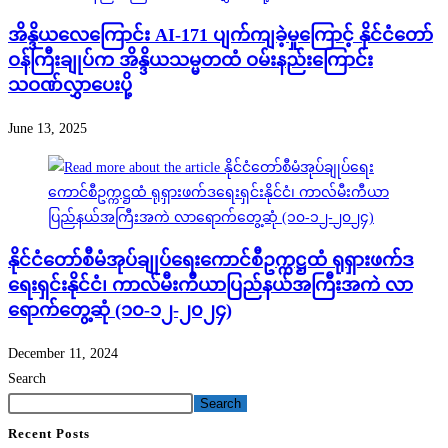
အိန္ဒိယလေကြောင်း AI-171 ပျက်ကျခဲ့မှုကြောင့် နိုင်ငံတော်
ဝန်ကြီးချုပ်က အိန္ဒိယသမ္မတထံ ဝမ်းနည်းကြောင်း
သဝဏ်လွှာပေးပို့
June 13, 2025
နိုင်ငံတော်စီမံအုပ်ချုပ်ရေးကောင်စီဥက္ကဋ္ဌထံ ရုရှားဖက်ဒ
ရေးရှင်းနိုင်ငံ၊ ကာလ်မီးကီယာပြည်နယ်အကြီးအကဲ လာ
ရောက်တွေ့ဆုံ (၁၀-၁၂-၂၀၂၄)
December 11, 2024
Search
Search
Recent Posts