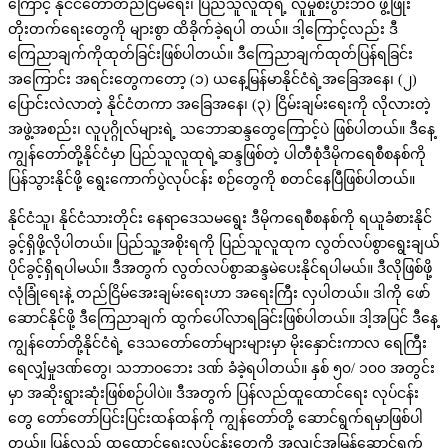
ကြောင့် နိုင်ငံတော်တည်ငြိမ်ရေး၊ ပြည်သူလူထုရဲ့ လူမှုစီးပွားဘဝ ဖွံ့ဖြိုး
တိုးတက်ရေးတွေကို များစွာ ထိခိုက်ခဲ့ရပါ တယ်။ ဒါ့ကြောင့်လည်း ဒီ
ကြေညာချက်ကိုထုတ်ခြင်းဖြစ်ပါတယ်။ ဒီကြေညာချက်ထုတ်ပြန်ရခြင်း
အကြောင်း အရင်းတွေကတော့ (၁) ယနေ့မြန်မာနိုင်ငံရဲ့အခြေအနေ၊ (၂)
ပြောင်းလဲလာတဲ့ နိုင်ငံတကာ အခြေအနေ၊ (၃) ငြိမ်းချမ်းရေးကို လိုလားတဲ့
အဖွဲ့အစည်း၊ လူပုဂ္ဂိုလ်များရဲ့ သဘောဆန္ဒတွေကြောင့်ပဲ ဖြစ်ပါတယ်။ ဒီနေ့
ကျွန်တော်တို့နိုင်ငံမှာ ပြည်သူလူထုရဲ့ဆန္ဒဖြစ်တဲ့ ပါတီစုံဒီမိုကရေစီစနစ်ကို
ပြန်သွားနိုင်ဖို့ ရွေးကောက်ပွဲလုပ်ငန်း စဉ်တွေကို စတင်နေပြီဖြစ်ပါတယ်။
နိုင်ငံသူ၊ နိုင်ငံသားတိုင်း နေရာဒေသမရွေး ဒီမိုကရေစီစနစ်ကို ရယူခံစားနိုင်
ခွင့်ရှိဖို့လိုပါတယ်။ ပြည်သူ့အစိုးရကို ပြည်သူလူထုက လွတ်လပ်စွာရွေးချယ်
ပိုင်ခွင့်ရှိရပါမယ်။ ဒီအတွက် လွတ်လပ်စွာဆန္ဒမဲပေးနိုင်ရပါမယ်။ ဒီလိုဖြစ်ဖို့
လုံခြုံရေးနဲ့ တည်ငြိမ်အေးချမ်းရေးဟာ အရေးကြီး လှပါတယ်။ ဒါကို ဖော်
ဆောင်နိုင်ဖို့ ဒီကြေညာချက် ထွက်ပေါ်လာရခြင်းဖြစ်ပါတယ်။ ဒါ့အပြင် ဒီနေ့
ကျွန်တော်တို့နိုင်ငံရဲ့ ဒေသတော်တော်များများမှာ မိုးနှောင်းကာလ ရေကြီး
ရေလျှံမှုဒဏ်တွေ၊ သဘာဝဘေး ဒဏ် ခံခဲ့ရပါတယ်။ နှစ် ၅၀/ ၁၀၀ အတွင်း
မှာ အဆိုးရွားဆုံးဖြစ်စဉ်ပါပဲ။ ဒီအတွက် ပြန်လည်ထူထောင်ရေး လုပ်ငန်း
တွေ တော်တော်ပြင်းပြင်းထန်ထန်ကို ကျွန်တော်တို့ ဆောင်ရွက်ရမှာဖြစ်ပါ
တယ်။ ပြန်လည် ထူထောင်ရေးလုပ်ငန်းတွေကို အလျင်အမြန်ဆောင်ရွက်