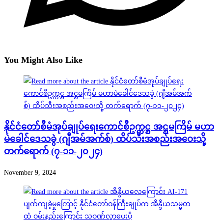
You Might Also Like
နိုင်ငံတော်စီမံအုပ်ချုပ်ရေးကောင်စီဥက္ကဋ္ဌ အဋ္ဌမကြိမ် မဟာ
မဲခေါင်ဒေသခွဲ (ဂျီအမ်အက်စ်) ထိပ်သီးအစည်းအဝေးသို့
တက်ရောက် (၇-၁၁-၂၀၂၄)
November 9, 2024