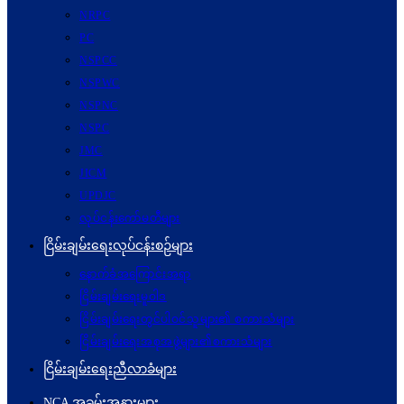
NRPC
PC
NSPCC
NSPWC
NSPNC
NSPC
JMC
JICM
UPDJC
လုပ်ငန်းကော်မတီများ
ငြိမ်းချမ်းရေးလုပ်ငန်းစဉ်များ
နောက်ခံအကြောင်းအရာ
ငြိမ်းချမ်းရေးမူဝါဒ
ငြိမ်းချမ်းရေးတွင်ပါဝင်သူများ၏ စကားသံများ
ငြိမ်းချမ်းရေးအစုအဖွဲ့များ၏စကားသံများ
ငြိမ်းချမ်းရေးညီလာခံများ
NCA အခမ်းအနားများ