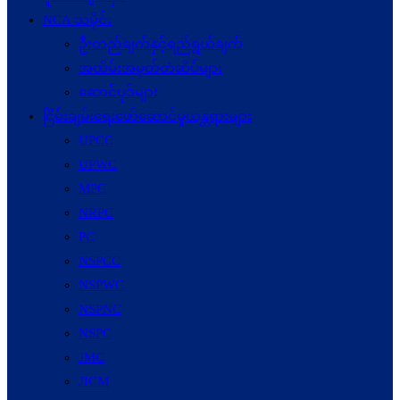
NCA သမိုင်း
ဦးတည်ချက်နှင့်ရည်ရွယ်ချက်
အထိမ်းအမှတ်တံဆိပ်များ
ဆောင်ပုဒ်များ
ငြိမ်းချမ်းရေးဖော်‌ဆောင်မှုယန္တရားများ
UPCC
UPWC
MPC
NRPC
PC
NSPCC
NSPWC
NSPNC
NSPC
JMC
JICM