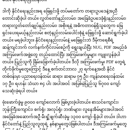
ဒါကို နိုင်ငံရေးနည်းအရ ဖြေရှင်းဖို့ တပ်မတော်က တရားဥပဒေနဲ့အညီ
တောင်းဆိုခဲ့ပါ တယ်။ လွှတ်တော်နည်းလမ်း၊ အခြေခံဥပဒေခုံရုံးနည်းလမ်း၊
တရားလွှတ်တော်ချုပ်နည်းလမ်း၊ အစိုးရနဲ့ အဓိကတာဝန်ရှိသူတွေက ဖြေ
ရှင်းပေးရမယ့်နည်းလမ်း စတဲ့နည်းလမ်းပေါင်းစုံနဲ့ ဖြေရှင်းဖို့ ဆောင်ရွက်ခဲ့ပါ
တယ်။ မရခဲ့ပါဘူး။ နိုင်ငံရေးနည်းလမ်းနဲ့ မဖြေရှင်းဘဲ ဒီမိုကရေစီရဲ့
ဆန့်ကျင်ဘက် လက်နက်ကိုင်လမ်းစဉ်ကို ရွေးချယ်ပြီး NUG, PDF အမည်ခံ
အကြမ်းဖက်အဖွဲ့တွေ တည်ထောင်ပြီး အကြမ်းဖက်မှုများ ကျူးလွန်ခဲ့ပါ
တယ်။ ပြည်သူကို ခြိမ်းခြောက်ခဲ့ပါတယ်။ ဒီလို အကြမ်းဖက်မှု၊ PDF တွေရဲ့
တိုက်ခိုက်မှုတွေကြောင့် ဒီနေ့ စက်တင်ဘာလ ၂၇ ရက်နေ့အထိ နိုင်ငံ
တစ်ဝန်းမှာ ပညာရေးဝန်ထမ်း ဆရာ၊ ဆရာမ ၇၅ ဦး၊ ကျန်းမာရေးဝန်ထမ်း
၁၇ ဦး၊ ရဟန်း သံဃာ ၈၄ ပါး အပါအဝင် အပြစ်မဲ့ပြည်သူ ၆၇၀၀ ကျော်
သေဆုံးခဲ့ရပါ တယ်။
ဗုံးဖောက်ခွဲမှု ၉၀၀၀ ကျော်လောက် ဖြစ်ပွားခဲ့ပါတယ်။ စာသင်ကျောင်း၊
ဘုန်းကြီးကျောင်း၊ စက်ရုံ၊ အလုပ်ရုံ၊ ဘဏ်များ၊ လူနေအိမ်များအပါအဝင်
အခြေခံအဆောက်အဦ မီးရှို့ဖျက်ဆီးခဲ့မှု ၁၃၀၀ ကျော် ရှိခဲ့ပါ တယ်။ ဒါဟာ
နိုင်ငံတော်နဲ့ ပြည်သူလူထုရဲ့ နစ်နာမှုတွေပဲဖြစ်ပါတယ်။ ဒီအကြမ်းဖက်မှုတွေ