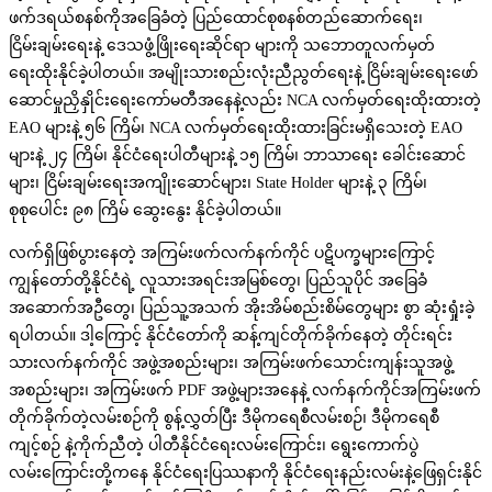
ဖက်ဒရယ်စနစ်ကိုအခြေခံတဲ့ ပြည်ထောင်စုစနစ်တည်ဆောက်ရေး၊
ငြိမ်းချမ်းရေးနဲ့ ဒေသဖွံ့ဖြိုးရေးဆိုင်ရာ များကို သဘောတူလက်မှတ်
ရေးထိုးနိုင်ခဲ့ပါတယ်။ အမျိုးသားစည်းလုံးညီညွတ်ရေးနဲ့ ငြိမ်းချမ်းရေးဖော်
ဆောင်မှုညှိနှိုင်းရေးကော်မတီအနေနဲ့လည်း NCA လက်မှတ်ရေးထိုးထားတဲ့
EAO များနဲ့ ၅၆ ကြိမ်၊ NCA လက်မှတ်ရေးထိုးထားခြင်းမရှိသေးတဲ့ EAO
များနဲ့ ၂၄ ကြိမ်၊ နိုင်ငံရေးပါတီများနဲ့ ၁၅ ကြိမ်၊ ဘာသာရေး ခေါင်းဆောင်
များ၊ ငြိမ်းချမ်းရေးအကျိုးဆောင်များ၊ State Holder များနဲ့ ၃ ကြိမ်၊
စုစုပေါင်း ၉၈ ကြိမ် ဆွေးနွေး နိုင်ခဲ့ပါတယ်။
လက်ရှိဖြစ်ပွားနေတဲ့ အကြမ်းဖက်လက်နက်ကိုင် ပဋိပက္ခများကြောင့်
ကျွန်တော်တို့နိုင်ငံရဲ့ လူသားအရင်းအမြစ်တွေ၊ ပြည်သူပိုင် အခြေခံ
အဆောက်အဦတွေ၊ ပြည်သူ့အသက် အိုးအိမ်စည်းစိမ်တွေများ စွာ ဆုံးရှုံးခဲ့
ရပါတယ်။ ဒါ့ကြောင့် နိုင်ငံတော်ကို ဆန့်ကျင်တိုက်ခိုက်နေတဲ့ တိုင်းရင်း
သားလက်နက်ကိုင် အဖွဲ့အစည်းများ၊ အကြမ်းဖက်သောင်းကျန်းသူအဖွဲ့
အစည်းများ၊ အကြမ်းဖက် PDF အဖွဲ့များအနေနဲ့ လက်နက်ကိုင်အကြမ်းဖက်
တိုက်ခိုက်တဲ့လမ်းစဉ်ကို စွန့်လွှတ်ပြီး ဒီမိုကရေစီလမ်းစဉ်၊ ဒီမိုကရေစီ
ကျင့်စဉ် နဲ့ကိုက်ညီတဲ့ ပါတီနိုင်ငံရေးလမ်းကြောင်း၊ ရွေးကောက်ပွဲ
လမ်းကြောင်းတို့ကနေ နိုင်ငံရေးပြဿနာကို နိုင်ငံရေးနည်းလမ်းနဲ့ဖြေရှင်းနိုင်