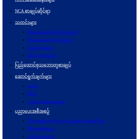
NCA စာချုပ်ဆိုင်ရာ
သတင်းများ
ငြိမ်းချမ်းရေးဆိုင်ရာ(ပြည်တွင်း)
ငြိမ်းချမ်းရေးဆိုင်ရာ(ပြည်ပ)
ပြည်တွင်းရေးရာ
နိုင်ငံတကာရေးရာ
ပြည်ထောင်စုသဘောတူစာချုပ်
ဆောင်ရွက်ချက်များ
ဓာတ်ပုံ
ဗွီဒီယို
ပညာပေးဆွေးနွေးမှုများ
ပညာပေးအစီအစဉ်
ဒီမိုကရေစီနှင့်ဖက်ဒရယ်တည်ဆောက်ရေးဆိုင်ရာ
ဒီမိုကရေစီရေးရာ
ဖက်ဒရယ်ရေးရာ