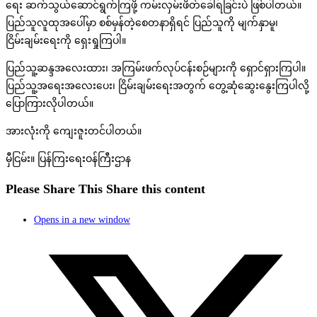
ရေး ဆက်သွယ်ဆောင်ရွက်ကြဖို့ ကမ်းလှမ်းဖိတ်ခေါ်ရခြင်းပဲ ဖြစ်ပါတယ်။
ပြည်သူလူထုအပေါ်မှာ စစ်မှန်တဲ့စေတနာရှိရင် ပြည်သူကို မျက်နှာမူ၊
ငြိမ်းချမ်းရေးကို ရှေးရှုကြပါ။
ပြည်သူ့ဆန္ဒအလေးထား၊ အကြမ်းဖက်လုပ်ငန်းစဉ်များကို ရှောင်ရှားကြပါ။
ပြည်သူ့အ‌ရေးအလေးပေး၊ ငြိမ်းချမ်းရေးအတွက် တွေ့ဆုံဆွေးနွေးကြပါလို့
ပြောကြားလိုပါတယ်။
အားလုံးကို ကျေးဇူးတင်ပါတယ်။
မှီငြမ်း။ ပြန်ကြးရေးဝန်ကြီးဌာန
Please Share This
Share this content
Opens in a new window