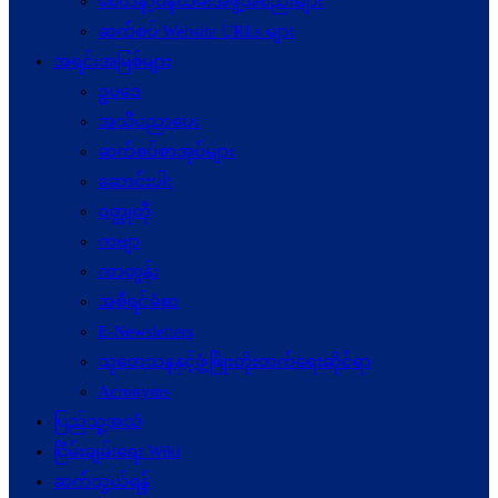
စေတနာ့ဝန်ထမ်းအဖွဲ့အစည်းများ
ဆက်စပ် Website URLs များ
အရင်းအမြစ်များ
ဥပဒေ
အသိပညာပေး
ဆက်စပ်စာအုပ်များ
ဆောင်းပါး
ဝတ္ထုတို
ကဗျာ
ကာတွန်း
အစီရင်ခံစာ
E-Newsletters
သုတေသနနှင့်ဖွံ့ဖြိုးတိုးတက်ရေးဆိုင်ရာ
Acronyms
ပြည်သူ့အသံ
ငြိမ်းချမ်းရေး Wiki
ဆက်သွယ်ရန်