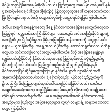
နိုင်ဖို့၊ တည်ငြိမ်အေးချမ်းဖို့လိုပါတယ်။ ပြည်သူတွေ အပေါ်မှာ တစ်ပူပေါ် နှစ်
ပူအဆင့်မခံစေချင်ပါဘူး။ ဒါ့ကြောင့် ပြည်သူလူထုအပေါ် စာနာထောက်ထား
ပြီး ငြိမ်းချမ်းရေးလမ်းကို လျှောက်လှမ်းဖို့ မေတ္တာရပ်ခံရခြင်းဖြစ်ပါတယ်။
ဒုတိယအချက်အနေနဲ့ကတော့ ဒီနေ့ နိုင်ငံတကာအခြေအနေတွေကိုလေ့လာ
ကြည့်ရင် ကမ္ဘာ့အင်အားကြီးနိုင်ငံများ၊ ‌ဒေသတွင်းအင်အားကြီးနိုင်ငံ များရဲ့
အကျိုးစီးပွားပြိုင်ဆိုင်မှုဟာ ပိုမိုများပြားပြင်းထန်လာတာကို တွေ့ရပါမယ်။
ရုရှား – ယူကရိန်းကိစ္စ၊ အရှေ့အလယ်ပိုင်းကိစ္စ၊ တောင်တရုတ်ပင်လယ်ကိစ္စ
တွေဟာ ထင်ရှားတဲ့မြင်ကွင်းတွေပဲဖြစ်ပါတယ်။ ဒီလို အခြေအနေမျိုးမှာ
ကျွန်တော်တို့နိုင်ငံလို နိုင်ငံငယ်တွေအနေနဲ့ ပြည်တွင်းစည်းလုံးညီညွတ်မှု
ခိုင်မာဖို့ လိုအပ် ပါတယ်။ ပြည်တွင်းစည်းလုံးညီညွတ်မှုယိုင်နဲ့နေရင်
နိုင်ငံတကာပြိုင်ဆိုင်မှုတွေအကြားမှာ နိုင်ငံပါပျောက် သွားနိုင်တဲ့အထိ
အန္တရာယ်ကြီးမားလာပါတယ်။ ဒါ့ကြောင့်လည်း ပြည်တွင်းညီညွတ်မှုကို
ဦးတည်ပြီး ဒီကြေညာချက်ထွက်ပေါ်လာရခြင်းပဲဖြစ်ပါတယ်။ တတိယ
အချက်အနေနဲ့ကတော့ တည်ငြိမ်အေးချမ်းရေးကို လိုလားတဲ့ တချို့သော
တိုင်းရင်းသားလက်နက်ကိုင် EAOs အဖွဲ့များအပါအဝင် နိုင်ငံတကာအဖွဲ့
အစည်းများ၊ ပြည်တွင်းအဖွဲ့အစည်းများ၊ လူပုဂ္ဂိုလ်များရဲ့ ဆန္ဒသဘောထား
တွေကြောင့်ပါပဲ။