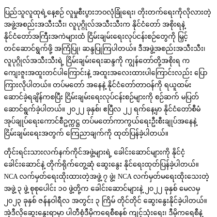
ပြည်သူလူထုရဲ့နေ့စဉ် လူမှုစီးပွားဘဝလုံခြုံရေး၊ တိုးတက်ရေးကိုလိုလားတဲ့
အဖွဲ့အစည်းအသီးသီး၊ လူပုဂ္ဂိုလ်အသီးသီးက နိုင်ငံတော် အစိုးရနဲ့
နိုင်ငံတော်အကြီးအကဲများထံ ငြိမ်းချမ်းရေးလုပ်ငန်းစဉ်တွေကို မြှင့်
တင်ဆောင်ရွက်ဖို့ အကြံပြု၊ ဆန္ဒပြုကြပါတယ်။ ဒီအဖွဲ့အစည်းအသီးသီး၊
လူပုဂ္ဂိုလ်အသီးသီးရဲ့ ငြိမ်းချမ်းရေးဆန္ဒကို ကျွန်တော်တို့အစိုးရ က
ကျေးဇူးအထူးတင်ပါကြောင်းနဲ့ အထူးအလေးထားပါကြောင်းလည်း ပြော
ကြားလိုပါတယ်။ တပ်မတော် အနေနဲ့ နိုင်ငံတော်တာဝန်ကို ရယူထမ်း
ဆောင်ခဲ့ရချိန်ကစပြီး ငြိမ်းချမ်းရေးလုပ်ငန်းစဉ်များကို စဉ်ဆက် မပြတ်
ဆောင်ရွက်ခဲ့ပါတယ်။ ၂၀၂၂ ခုနှစ်၊ ဧပြီလ ၂၂ ရက်နေ့မှာ နိုင်ငံတော်စီမံ
အုပ်ချုပ်ရေးကောင်စီဥက္ကဋ္ဌ တပ်မတော်ကာကွယ်ရေးဦးစီးချုပ်အနေနဲ့
ငြိမ်းချမ်းရေးအတွက် ကြေညာချက်ကို ထုတ်ပြန်ခဲ့ပါတယ်။
တိုင်းရင်းသားလက်နက်ကိုင်အဖွဲ့များရဲ့ ခေါင်းဆောင်များကို နိုင်ငံ့
ခေါင်းဆောင်နဲ့ တိုက်ရိုက်တွေ့ဆုံ ဆွေးနွေး နိုင်ရေးထုတ်ပြန်ခဲ့ပါတယ်။
NCA လက်မှတ်ရေးထိုးထားတဲ့အဖွဲ့ ၇ ဖွဲ့၊ NCA လက်မှတ်မရေးထိုးသေးတဲ့
အဖွဲ့ ၃ ဖွဲ့ စုစုပေါင်း ၁၀ ဖွဲ့တို့က ခေါင်းဆောင်များနဲ့ ၂၀၂၂ ခုနှစ် မေလမှ
၂၀၂၃ ခုနှစ် ဇန်နဝါရီလ အတွင်း ၃ ကြိမ် တိုင်တိုင် ဆွေးနွေးနိုင်ခဲ့ပါတယ်။
အဲ့ဒီလိုဆွေးနွေးရာမှာ ပါတီစုံဒီမိုကရေစီစနစ် ကျင့်သုံးရေး၊ ဒီမိုကရေစီနဲ့