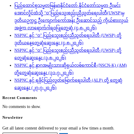
ပြည်ထောင်စုသမ္မတမြန်မာနိုင်ငံတော် နိုင်ငံတော်သမ္မတ ဦးမင်း
အောင်လှိုင်ထံသို့ “ဝ”ပြည်သွေးစည်းညီညွတ်ရေးပါတီ(UWSP)မှ
ဒုတိယဥက္ကဋ္ဌ ဦးကျောက်ကော်အန်း ဦးဆောင်သည့် ကိုယ်စားလှယ်
အဖွဲ့က လာရောက်ဂါရဝပြုတွေ့ဆုံ (၄-၈-၂၀၂၆)
NSPNC နှင့် “ဝ” ပြည်သွေးစည်းညီညွတ်ရေးပါတီ (UWSP) တို့
ဒုတိယနေ့တွေ့ဆုံဆွေးနွေး (၄-၈-၂၀၂၆)
NSPNC နှင့် “ဝ” ပြည်သွေးစည်းညီညွတ်ရေးပါတီ (UWSP) တို့
တွေ့ဆုံဆွေးနွေး (၃-၈-၂၀၂၆)
NSPNC နှင့် နာဂအမျိုးသားဆိုရှယ်လစ်ကောင်စီ (NSCN-K) (AM)
တို့တွေ့ဆုံဆွေးနွေး (၃၁-၇-၂၀၂၆)
NSPNC နှင့် ရခိုင်ပြည်လွတ်မြောက်ရေးပါတီ (ALP) တို့ တွေ့ဆုံ
ဆွေးနွေး (၂၇-၇-၂၀၂၆)
Recent Comments
No comments to show.
Newsletter
Get all latest content delivered to your email a few times a month.