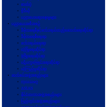
ဓာတ်ပုံ
ဗွီဒီယို
ပညာပေးဆွေးနွေးမှုများ
ပညာပေးအစီအစဉ်
ဒီမိုကရေစီနှင့်ဖက်ဒရယ်တည်ဆောက်ရေးဆိုင်ရာ
ဒီမိုကရေစီရေးရာ
ဖက်ဒရယ်ရေးရာ
လုံခြုံရေးဆိုင်ရာ
ဖွံဖြိုးရေးဆိုင်ရာ
ပဋိပက္ခ‌ဖြေရှင်းရေးဆိုင်ရာ
ယုံကြည်မှုဆိုင်ရာ
ဆက်စပ်အဖွဲ့အစည်းများ
ကုလသမဂ္ဂ
ASEAN
နိုင်ငံတကာအဖွဲ့အစည်းများ
ပြည်တွင်းအဖွဲ့အစည်းများ