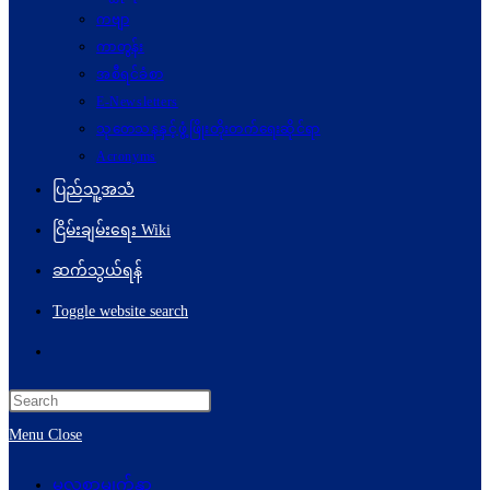
ကဗျာ
ကာတွန်း
အစီရင်ခံစာ
E-Newsletters
သုတေသနနှင့်ဖွံ့ဖြိုးတိုးတက်ရေးဆိုင်ရာ
Acronyms
ပြည်သူ့အသံ
ငြိမ်းချမ်းရေး Wiki
ဆက်သွယ်ရန်
Toggle website search
Menu
Close
မူလစာမျက်နှာ