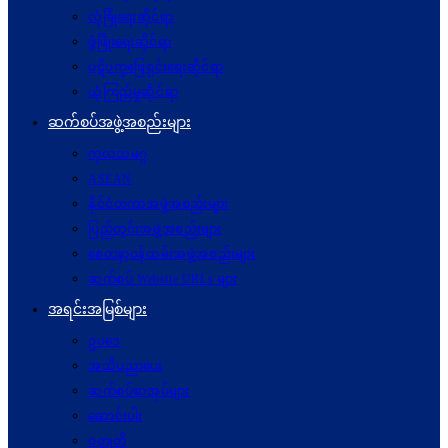
လုံခြုံရေးဆိုင်ရာ
ဖွံဖြိုးရေးဆိုင်ရာ
ပဋိပက္ခ‌ဖြေရှင်းရေးဆိုင်ရာ
ယုံကြည်မှုဆိုင်ရာ
ဆက်စပ်အဖွဲ့အစည်းများ
ကုလသမဂ္ဂ
ASEAN
နိုင်ငံတကာအဖွဲ့အစည်းများ
ပြည်တွင်းအဖွဲ့အစည်းများ
စေတနာ့ဝန်ထမ်းအဖွဲ့အစည်းများ
ဆက်စပ် Website URLs များ
အရင်းအမြစ်များ
ဥပဒေ
အသိပညာပေး
ဆက်စပ်စာအုပ်များ
ဆောင်းပါး
ဝတ္ထုတို