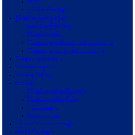
UPDJC
လုပ်ငန်းကော်မတီများ
ငြိမ်းချမ်းရေးလုပ်ငန်းစဉ်များ
နောက်ခံအကြောင်းအရာ
ငြိမ်းချမ်းရေးမူဝါဒ
ငြိမ်းချမ်းရေးတွင်ပါဝင်သူများ၏ စကားသံများ
ငြိမ်းချမ်းရေးအစုအဖွဲ့များ၏စကားသံများ
ငြိမ်းချမ်းရေးညီလာခံများ
NCA အခမ်းအနားများ
NCA စာချုပ်ဆိုင်ရာ
သတင်းများ
ငြိမ်းချမ်းရေးဆိုင်ရာ(ပြည်တွင်း)
ငြိမ်းချမ်းရေးဆိုင်ရာ(ပြည်ပ)
ပြည်တွင်းရေးရာ
နိုင်ငံတကာရေးရာ
ပြည်ထောင်စုသဘောတူစာချုပ်
ဆောင်ရွက်ချက်များ