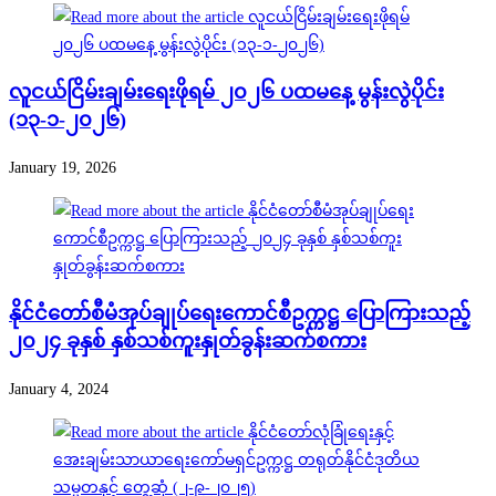
လူငယ်ငြိမ်းချမ်းရေးဖိုရမ် ၂၀၂၆ ပထမနေ့ မွန်းလွဲပိုင်း
(၁၃-၁-၂၀၂၆)
January 19, 2026
နိုင်ငံတော်စီမံအုပ်ချုပ်ရေးကောင်စီဥက္ကဋ္ဌ ပြောကြားသည့်
၂၀၂၄ ခုနှစ် နှစ်သစ်ကူးနှုတ်ခွန်းဆက်စကား
January 4, 2024