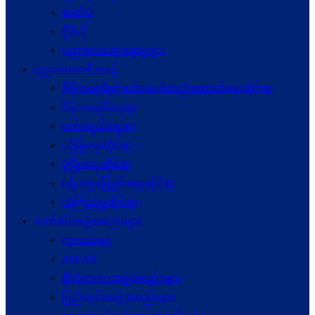
ဓာတ်ပုံ
ဗွီဒီယို
ပညာပေးဆွေးနွေးမှုများ
ပညာပေးအစီအစဉ်
ဒီမိုကရေစီနှင့်ဖက်ဒရယ်တည်ဆောက်ရေးဆိုင်ရာ
ဒီမိုကရေစီရေးရာ
ဖက်ဒရယ်ရေးရာ
လုံခြုံရေးဆိုင်ရာ
ဖွံဖြိုးရေးဆိုင်ရာ
ပဋိပက္ခ‌ဖြေရှင်းရေးဆိုင်ရာ
ယုံကြည်မှုဆိုင်ရာ
ဆက်စပ်အဖွဲ့အစည်းများ
ကုလသမဂ္ဂ
ASEAN
နိုင်ငံတကာအဖွဲ့အစည်းများ
ပြည်တွင်းအဖွဲ့အစည်းများ