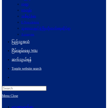
ကဗျာ
ကာတွန်း
အစီရင်ခံစာ
E-Newsletters
သုတေသနနှင့်ဖွံ့ဖြိုးတိုးတက်ရေးဆိုင်ရာ
Acronyms
ပြည်သူ့အသံ
ငြိမ်းချမ်းရေး Wiki
ဆက်သွယ်ရန်
Toggle website search
Menu
Close
မူလစာမျက်နှာ