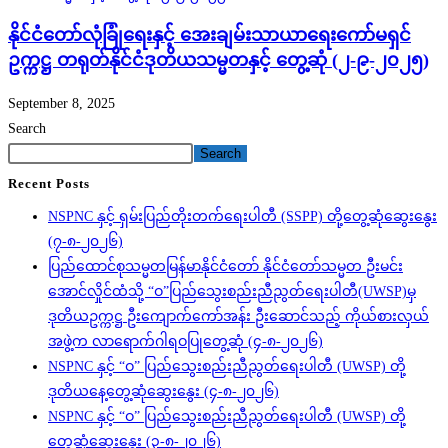
နိုင်ငံတော်လုံခြုံရေးနှင့် အေးချမ်းသာယာရေးကော်မရှင်
ဥက္ကဋ္ဌ တရုတ်နိုင်ငံဒုတိယသမ္မတနှင့် တွေ့ဆုံ (၂-၉-၂၀၂၅)
September 8, 2025
Search
Search
Recent Posts
NSPNC နှင့် ရှမ်းပြည်တိုးတက်ရေးပါတီ (SSPP) တို့တွေ့ဆုံဆွေးနွေး
(၇-၈-၂၀၂၆)
ပြည်ထောင်စုသမ္မတမြန်မာနိုင်ငံတော် နိုင်ငံတော်သမ္မတ ဦးမင်း
အောင်လှိုင်ထံသို့ “ဝ”ပြည်သွေးစည်းညီညွတ်ရေးပါတီ(UWSP)မှ
ဒုတိယဥက္ကဋ္ဌ ဦးကျောက်ကော်အန်း ဦးဆောင်သည့် ကိုယ်စားလှယ်
အဖွဲ့က လာရောက်ဂါရဝပြုတွေ့ဆုံ (၄-၈-၂၀၂၆)
NSPNC နှင့် “ဝ” ပြည်သွေးစည်းညီညွတ်ရေးပါတီ (UWSP) တို့
ဒုတိယနေ့တွေ့ဆုံဆွေးနွေး (၄-၈-၂၀၂၆)
NSPNC နှင့် “ဝ” ပြည်သွေးစည်းညီညွတ်ရေးပါတီ (UWSP) တို့
တွေ့ဆုံဆွေးနွေး (၃-၈-၂၀၂၆)