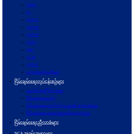
NRPC
PC
NSPCC
NSPWC
NSPNC
NSPC
JMC
JICM
UPDJC
လုပ်ငန်းကော်မတီများ
ငြိမ်းချမ်းရေးလုပ်ငန်းစဉ်များ
နောက်ခံအကြောင်းအရာ
ငြိမ်းချမ်းရေးမူဝါဒ
ငြိမ်းချမ်းရေးတွင်ပါဝင်သူများ၏ စကားသံများ
ငြိမ်းချမ်းရေးအစုအဖွဲ့များ၏စကားသံများ
ငြိမ်းချမ်းရေးညီလာခံများ
NCA အခမ်းအနားများ