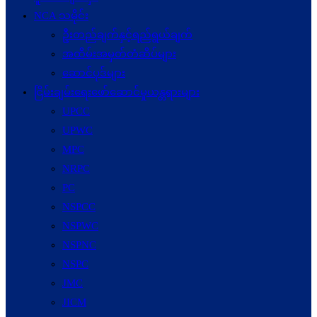
NCA သမိုင်း
ဦးတည်ချက်နှင့်ရည်ရွယ်ချက်
အထိမ်းအမှတ်တံဆိပ်များ
ဆောင်ပုဒ်များ
ငြိမ်းချမ်းရေးဖော်‌ဆောင်မှုယန္တရားများ
UPCC
UPWC
MPC
NRPC
PC
NSPCC
NSPWC
NSPNC
NSPC
JMC
JICM