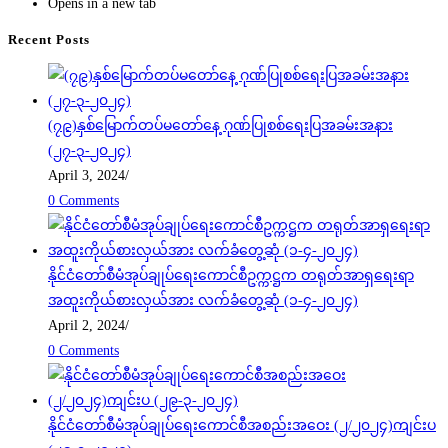
Opens in a new tab
Recent Posts
(၇၉)နှစ်မြောက်တပ်မတော်နေ့ ဂုဏ်ပြုစစ်ရေးပြအခမ်းအနား
(၂၇-၃-၂၀၂၄)
April 3, 2024
/
0 Comments
နိုင်ငံတော်စီမံအုပ်ချုပ်ရေးကောင်စီဥက္ကဋ္ဌက တရုတ်အာရှရေးရာ
အထူးကိုယ်စားလှယ်အား လက်ခံတွေ့ဆုံ (၁-၄-၂၀၂၄)
April 2, 2024
/
0 Comments
နိုင်ငံတော်စီမံအုပ်ချုပ်ရေးကောင်စီအစည်းအဝေး (၂/၂၀၂၄)ကျင်းပ