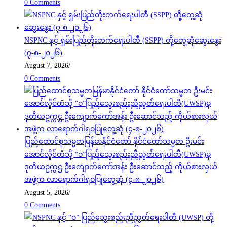
0 Comments
NSPNC နှင့် ရှမ်းပြည်တိုးတက်ရေးပါတီ (SSPP) တို့တွေ့ဆုံဆွေးနွေး
(၇-၈-၂၀၂၆)
August 7, 2026
/
0 Comments
ပြည်ထောင်စုသမ္မတမြန်မာနိုင်ငံတော် နိုင်ငံတော်သမ္မတ ဦးမင်း
အောင်လှိုင်ထံသို့ “ဝ”ပြည်သွေးစည်းညီညွတ်ရေးပါတီ(UWSP)မှ
ဒုတိယဥက္ကဋ္ဌ ဦးကျောက်ကော်အန်း ဦးဆောင်သည့် ကိုယ်စားလှယ်
အဖွဲ့က လာရောက်ဂါရဝပြုတွေ့ဆုံ (၄-၈-၂၀၂၆)
August 5, 2026
/
0 Comments