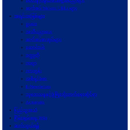
စေတနာ့ဝန်ထမ်းအဖွဲ့အစည်းများ
ဆက်စပ် Website URLs များ
အရင်းအမြစ်များ
ဥပဒေ
အသိပညာပေး
ဆက်စပ်စာအုပ်များ
ဆောင်းပါး
ဝတ္ထုတို
ကဗျာ
ကာတွန်း
အစီရင်ခံစာ
E-Newsletters
သုတေသနနှင့်ဖွံ့ဖြိုးတိုးတက်ရေးဆိုင်ရာ
Acronyms
ပြည်သူ့အသံ
ငြိမ်းချမ်းရေး Wiki
ဆက်သွယ်ရန်