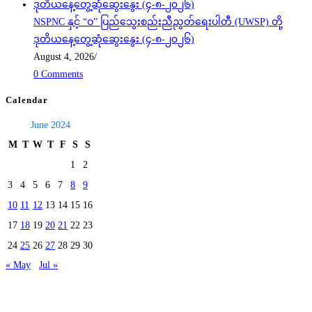
NSPNC နှင့် “ဝ” ပြည်သွေးစည်းညီညွတ်ရေးပါတီ (UWSP) တို့
ဒုတိယနေ့တွေ့ဆုံဆွေးနွေး (၄-၈-၂၀၂၆)
August 4, 2026
/
0 Comments
Calendar
June 2024
M
T
W
T
F
S
S
1
2
3
4
5
6
7
8
9
10
11
12
13
14
15
16
17
18
19
20
21
22
23
24
25
26
27
28
29
30
« May
Jul »
Today's visitors:
91
Total visitors :
40,191