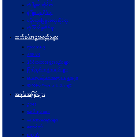
လုံခြုံရေးဆိုင်ရာ
ဖွံဖြိုးရေးဆိုင်ရာ
ပဋိပက္ခ‌ဖြေရှင်းရေးဆိုင်ရာ
ယုံကြည်မှုဆိုင်ရာ
ဆက်စပ်အဖွဲ့အစည်းများ
ကုလသမဂ္ဂ
ASEAN
နိုင်ငံတကာအဖွဲ့အစည်းများ
ပြည်တွင်းအဖွဲ့အစည်းများ
စေတနာ့ဝန်ထမ်းအဖွဲ့အစည်းများ
ဆက်စပ် Website URLs များ
အရင်းအမြစ်များ
ဥပဒေ
အသိပညာပေး
ဆက်စပ်စာအုပ်များ
ဆောင်းပါး
ဝတ္ထုတို