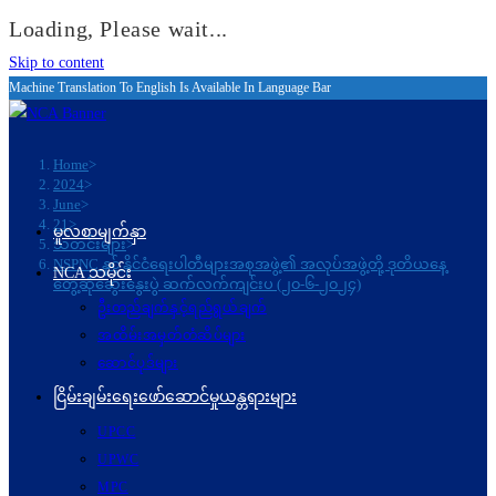
Loading, Please wait...
Skip to content
Machine Translation To English Is Available In Language Bar
Home
>
2024
>
June
>
21
>
မူလစာမျက်နှာ
သတင်းများ
>
NSPNC နှင့် နိုင်ငံရေးပါတီများအစုအဖွဲ့၏ အလုပ်အဖွဲ့တို့ ဒုတိယနေ့
NCA သမိုင်း
တွေ့ဆုံဆွေးနွေးပွဲ ဆက်လက်ကျင်းပ (၂၀-၆-၂၀၂၄)
ဦးတည်ချက်နှင့်ရည်ရွယ်ချက်
အထိမ်းအမှတ်တံဆိပ်များ
ဆောင်ပုဒ်များ
ငြိမ်းချမ်းရေးဖော်‌ဆောင်မှုယန္တရားများ
UPCC
UPWC
MPC