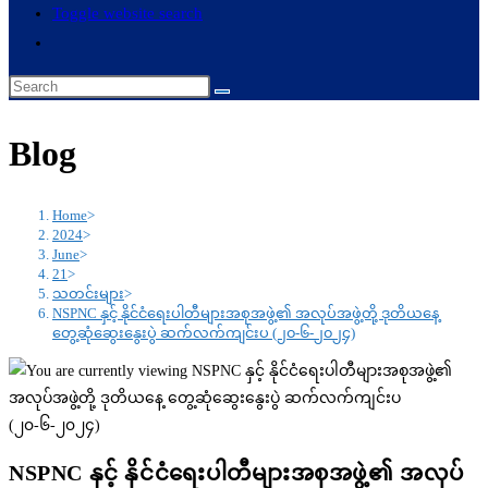
Toggle website search
Blog
Home
>
2024
>
June
>
21
>
သတင်းများ
>
NSPNC နှင့် နိုင်ငံရေးပါတီများအစုအဖွဲ့၏ အလုပ်အဖွဲ့တို့ ဒုတိယနေ့
တွေ့ဆုံဆွေးနွေးပွဲ ဆက်လက်ကျင်းပ (၂၀-၆-၂၀၂၄)
NSPNC နှင့် နိုင်ငံရေးပါတီများအစုအဖွဲ့၏ အလုပ်