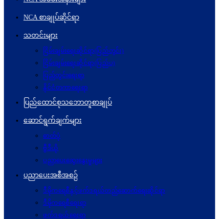
NCA စာချုပ်ဆိုင်ရာ
သတင်းများ
ငြိမ်းချမ်းရေးဆိုင်ရာ(ပြည်တွင်း)
ငြိမ်းချမ်းရေးဆိုင်ရာ(ပြည်ပ)
ပြည်တွင်းရေးရာ
နိုင်ငံတကာရေးရာ
ပြည်ထောင်စုသဘောတူစာချုပ်
ဆောင်ရွက်ချက်များ
ဓာတ်ပုံ
ဗွီဒီယို
ပညာပေးဆွေးနွေးမှုများ
ပညာပေးအစီအစဉ်
ဒီမိုကရေစီနှင့်ဖက်ဒရယ်တည်ဆောက်ရေးဆိုင်ရာ
ဒီမိုကရေစီရေးရာ
ဖက်ဒရယ်ရေးရာ