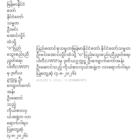
ပြည်ထောင်စုသမ္မတမြန်မာနိုင်ငံတော် နိုင်ငံတော်သမ္မတ
ဦးမင်းအောင်လှိုင်ထံသို့ “ဝ”ပြည်သွေးစည်းညီညွတ်ရေး
ပါတီ(UWSP)မှ ဒုတိယဥက္ကဋ္ဌ ဦးကျောက်ကော်အန်း
ဦးဆောင်သည့် ကိုယ်စားလှယ်အဖွဲ့က လာရောက်ဂါရဝ
ပြုတွေ့ဆုံ (၄-၈-၂၀၂၆)
AUGUST 5, 2026
/
0 COMMENTS