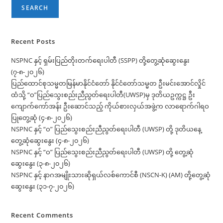
သံအမတ်
SEARCH
ကြီး
သံအမတ်
ခန့်အပ်လွှာ
ပေးအပ်
(၁၁-၆-၂၀၂၄)
Recent Posts
NSPNC နှင့် ရှမ်းပြည်တိုးတက်ရေးပါတီ (SSPP) တို့တွေ့ဆုံဆွေးနွေး
(၇-၈-၂၀၂၆)
ပြည်ထောင်စုသမ္မတမြန်မာနိုင်ငံတော် နိုင်ငံတော်သမ္မတ ဦးမင်းအောင်လှိုင်
ထံသို့ “ဝ”ပြည်သွေးစည်းညီညွတ်ရေးပါတီ(UWSP)မှ ဒုတိယဥက္ကဋ္ဌ ဦး
ကျောက်ကော်အန်း ဦးဆောင်သည့် ကိုယ်စားလှယ်အဖွဲ့က လာရောက်ဂါရဝ
ပြုတွေ့ဆုံ (၄-၈-၂၀၂၆)
NSPNC နှင့် “ဝ” ပြည်သွေးစည်းညီညွတ်ရေးပါတီ (UWSP) တို့ ဒုတိယနေ့
တွေ့ဆုံဆွေးနွေး (၄-၈-၂၀၂၆)
NSPNC နှင့် “ဝ” ပြည်သွေးစည်းညီညွတ်ရေးပါတီ (UWSP) တို့ တွေ့ဆုံ
ဆွေးနွေး (၃-၈-၂၀၂၆)
NSPNC နှင့် နာဂအမျိုးသားဆိုရှယ်လစ်ကောင်စီ (NSCN-K) (AM) တို့တွေ့ဆုံ
ဆွေးနွေး (၃၁-၇-၂၀၂၆)
Recent Comments