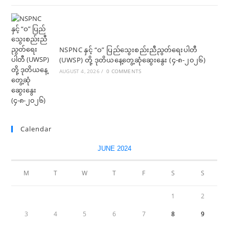
NSPNC နှင့် “ဝ” ပြည်သွေးစည်းညီညွတ်ရေးပါတီ
(UWSP) တို့ ဒုတိယနေ့တွေ့ဆုံဆွေးနွေး (၄-၈-၂၀၂၆)
AUGUST 4, 2026
/
0 COMMENTS
Calendar
JUNE 2024
M
T
W
T
F
S
S
1
2
3
4
5
6
7
8
9