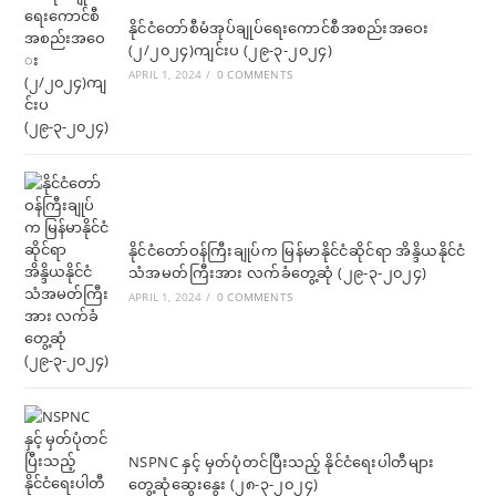
နိုင်ငံတော်စီမံအုပ်ချုပ်ရေးကောင်စီအစည်းအဝေး
(၂/၂၀၂၄)ကျင်းပ (၂၉-၃-၂၀၂၄)
APRIL 1, 2024
/
0 COMMENTS
နိုင်ငံတော်ဝန်ကြီးချုပ်က မြန်မာနိုင်ငံဆိုင်ရာ အိန္ဒိယနိုင်ငံ
သံအမတ်ကြီးအား လက်ခံတွေ့ဆုံ (၂၉-၃-၂၀၂၄)
APRIL 1, 2024
/
0 COMMENTS
NSPNC နှင့် မှတ်ပုံတင်ပြီးသည့် နိုင်ငံရေးပါတီများ
တွေ့ဆုံဆွေးနွေး (၂၈-၃-၂၀၂၄)