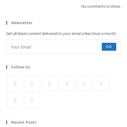
No comments to show.
Newsletter
Get all latest content delivered to your email a few times a month.
GO
Follow Us
Opens
Opens
Opens
Opens
Opens
Opens
in
in
in
in
in
in
a
a
a
a
a
a
Opens
Opens
new
new
new
new
new
new
in
in
Recent Posts
tab
tab
tab
tab
tab
tab
a
a