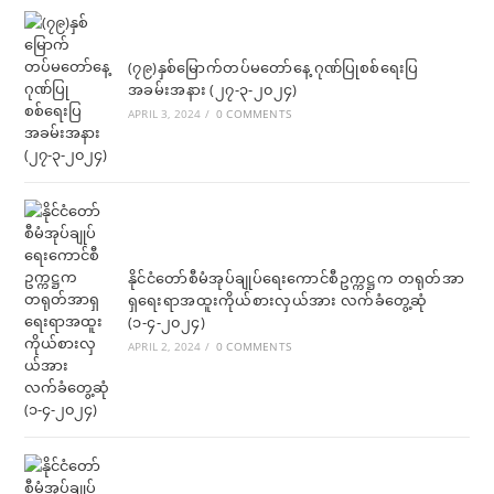
new
new
tab
tab
(၇၉)နှစ်မြောက်တပ်မတော်နေ့ ဂုဏ်ပြုစစ်ရေးပြ
အခမ်းအနား (၂၇-၃-၂၀၂၄)
APRIL 3, 2024
/
0 COMMENTS
နိုင်ငံတော်စီမံအုပ်ချုပ်ရေးကောင်စီဥက္ကဋ္ဌက တရုတ်အာ
ရှရေးရာအထူးကိုယ်စားလှယ်အား လက်ခံတွေ့ဆုံ
(၁-၄-၂၀၂၄)
APRIL 2, 2024
/
0 COMMENTS