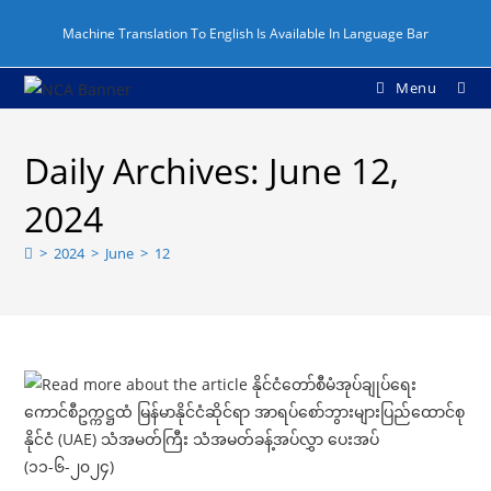
Skip
Machine Translation To English Is Available In Language Bar
to
content
Menu
Daily Archives: June 12,
2024
>
2024
>
June
>
12