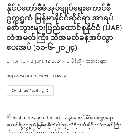
နိုင်ငံတော်စီမံအုပ်ချုပ်ရေးကောင်စီ
ဥက္ကဋ္ဌထံ မြန်မာနိုင်ငံဆိုင်ရာ အာရပ်
စော်ဘွားများပြည်ထောင်စုနိုင်ငံ (UAE)
သံအမတ်ကြီး သံအမတ်ခန့်အပ်လွှာ
ပေးအပ် (၁၁-၆-၂၀၂၄)
Post
Post
Post
NSPNC
June 12, 2024
ဗွီဒီယို
/
သတင်းများ
author:
published:
category:
https://youtu.be/xRxCUXDW_-E
နိုင်ငံတော်
Continue Reading
စီမံ
အုပ်ချုပ်
ရေး
ကောင်စီ
ဥက္ကဋ္ဌ
ထံ
မြန်မာနိုင်ငံ
ဆိုင်ရာ
အာ
ရပ်