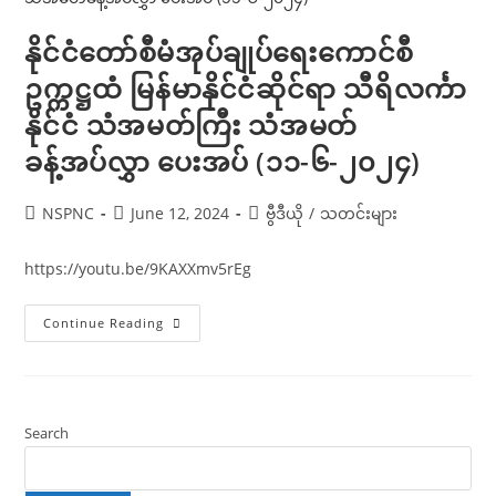
စော်ဘွား
များ
ပြည်ထောင်စု
နိုင်ငံတော်စီမံအုပ်ချုပ်ရေးကောင်စီ
နိုင်ငံ
(UAE)
ဥက္ကဋ္ဌထံ မြန်မာနိုင်ငံဆိုင်ရာ သီရိလင်္ကာ
သံအမတ်
ကြီး
နိုင်ငံ သံအမတ်ကြီး သံအမတ်
သံအမတ်
ခန့်အပ်လွှာ
ပေးအပ်
ခန့်အပ်လွှာ ပေးအပ် (၁၁-၆-၂၀၂၄)
(၁၁-၆-၂၀၂၄)
Post
Post
Post
NSPNC
June 12, 2024
ဗွီဒီယို
/
သတင်းများ
author:
published:
category:
https://youtu.be/9KAXXmv5rEg
နိုင်ငံတော်
Continue Reading
စီမံ
အုပ်ချုပ်
ရေး
ကောင်စီ
ဥက္ကဋ္ဌ
ထံ
မြန်မာနိုင်ငံ
Search
ဆိုင်ရာ
သီရိ
လင်္ကာ
နိုင်ငံ