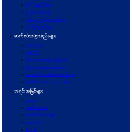
လုံခြုံရေးဆိုင်ရာ
ဖွံဖြိုးရေးဆိုင်ရာ
ပဋိပက္ခ‌ဖြေရှင်းရေးဆိုင်ရာ
ယုံကြည်မှုဆိုင်ရာ
ဆက်စပ်အဖွဲ့အစည်းများ
ကုလသမဂ္ဂ
ASEAN
နိုင်ငံတကာအဖွဲ့အစည်းများ
ပြည်တွင်းအဖွဲ့အစည်းများ
စေတနာ့ဝန်ထမ်းအဖွဲ့အစည်းများ
ဆက်စပ် Website URLs များ
အရင်းအမြစ်များ
ဥပဒေ
အသိပညာပေး
ဆက်စပ်စာအုပ်များ
ဆောင်းပါး
ဝတ္ထုတို