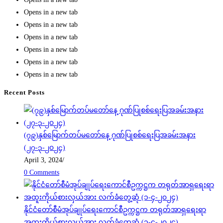
Opens in a new tab
Opens in a new tab
Opens in a new tab
Opens in a new tab
Opens in a new tab
Opens in a new tab
Recent Posts
(၇၉)နှစ်မြောက်တပ်မတော်နေ့ ဂုဏ်ပြုစစ်ရေးပြအခမ်းအနား
(၂၇-၃-၂၀၂၄)
April 3, 2024
/
0 Comments
နိုင်ငံတော်စီမံအုပ်ချုပ်ရေးကောင်စီဥက္ကဋ္ဌက တရုတ်အာရှရေးရာ
အထူးကိုယ်စားလှယ်အား လက်ခံတွေ့ဆုံ (၁-၄-၂၀၂၄)