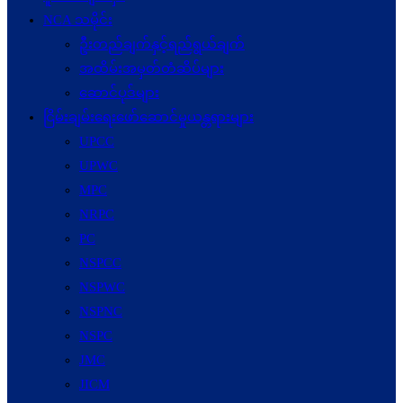
NCA သမိုင်း
ဦးတည်ချက်နှင့်ရည်ရွယ်ချက်
အထိမ်းအမှတ်တံဆိပ်များ
ဆောင်ပုဒ်များ
ငြိမ်းချမ်းရေးဖော်‌ဆောင်မှုယန္တရားများ
UPCC
UPWC
MPC
NRPC
PC
NSPCC
NSPWC
NSPNC
NSPC
JMC
JICM