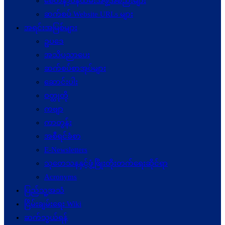
စေတနာ့ဝန်ထမ်းအဖွဲ့အစည်းများ
ဆက်စပ် Website URLs များ
အရင်းအမြစ်များ
ဥပဒေ
အသိပညာပေး
ဆက်စပ်စာအုပ်များ
ဆောင်းပါး
ဝတ္ထုတို
ကဗျာ
ကာတွန်း
အစီရင်ခံစာ
E-Newsletters
သုတေသနနှင့်ဖွံ့ဖြိုးတိုးတက်ရေးဆိုင်ရာ
Acronyms
ပြည်သူ့အသံ
ငြိမ်းချမ်းရေး Wiki
ဆက်သွယ်ရန်