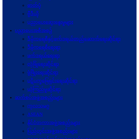
ဓာတ်ပုံ
ဗွီဒီယို
ပညာပေးဆွေးနွေးမှုများ
ပညာပေးအစီအစဉ်
ဒီမိုကရေစီနှင့်ဖက်ဒရယ်တည်ဆောက်ရေးဆိုင်ရာ
ဒီမိုကရေစီရေးရာ
ဖက်ဒရယ်ရေးရာ
လုံခြုံရေးဆိုင်ရာ
ဖွံဖြိုးရေးဆိုင်ရာ
ပဋိပက္ခ‌ဖြေရှင်းရေးဆိုင်ရာ
ယုံကြည်မှုဆိုင်ရာ
ဆက်စပ်အဖွဲ့အစည်းများ
ကုလသမဂ္ဂ
ASEAN
နိုင်ငံတကာအဖွဲ့အစည်းများ
ပြည်တွင်းအဖွဲ့အစည်းများ