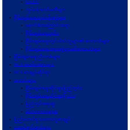
UPDJC
လုပ်ငန်းကော်မတီများ
ငြိမ်းချမ်းရေးလုပ်ငန်းစဉ်များ
နောက်ခံအကြောင်းအရာ
ငြိမ်းချမ်းရေးမူဝါဒ
ငြိမ်းချမ်းရေးတွင်ပါဝင်သူများ၏ စကားသံများ
ငြိမ်းချမ်းရေးအစုအဖွဲ့များ၏စကားသံများ
ငြိမ်းချမ်းရေးညီလာခံများ
NCA အခမ်းအနားများ
NCA စာချုပ်ဆိုင်ရာ
သတင်းများ
ငြိမ်းချမ်းရေးဆိုင်ရာ(ပြည်တွင်း)
ငြိမ်းချမ်းရေးဆိုင်ရာ(ပြည်ပ)
ပြည်တွင်းရေးရာ
နိုင်ငံတကာရေးရာ
ပြည်ထောင်စုသဘောတူစာချုပ်
ဆောင်ရွက်ချက်များ