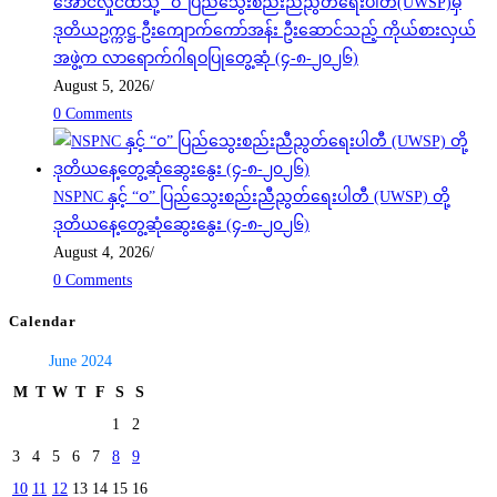
အောင်လှိုင်ထံသို့ “ဝ”ပြည်သွေးစည်းညီညွတ်ရေးပါတီ(UWSP)မှ
ဒုတိယဥက္ကဋ္ဌ ဦးကျောက်ကော်အန်း ဦးဆောင်သည့် ကိုယ်စားလှယ်
အဖွဲ့က လာရောက်ဂါရဝပြုတွေ့ဆုံ (၄-၈-၂၀၂၆)
August 5, 2026
/
0 Comments
NSPNC နှင့် “ဝ” ပြည်သွေးစည်းညီညွတ်ရေးပါတီ (UWSP) တို့
ဒုတိယနေ့တွေ့ဆုံဆွေးနွေး (၄-၈-၂၀၂၆)
August 4, 2026
/
0 Comments
Calendar
June 2024
M
T
W
T
F
S
S
1
2
3
4
5
6
7
8
9
10
11
12
13
14
15
16