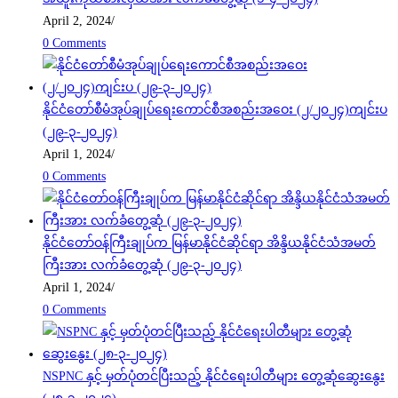
April 2, 2024
/
0 Comments
နိုင်ငံတော်စီမံအုပ်ချုပ်ရေးကောင်စီအစည်းအဝေး (၂/၂၀၂၄)ကျင်းပ
(၂၉-၃-၂၀၂၄)
April 1, 2024
/
0 Comments
နိုင်ငံတော်ဝန်ကြီးချုပ်က မြန်မာနိုင်ငံဆိုင်ရာ အိန္ဒိယနိုင်ငံသံအမတ်
ကြီးအား လက်ခံတွေ့ဆုံ (၂၉-၃-၂၀၂၄)
April 1, 2024
/
0 Comments
NSPNC နှင့် မှတ်ပုံတင်ပြီးသည့် နိုင်ငံရေးပါတီများ တွေ့ဆုံဆွေးနွေး