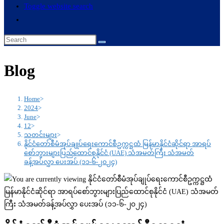
Toggle website search
Blog
Home
>
2024
>
June
>
12
>
သတင်းများ
>
နိုင်ငံတော်စီမံအုပ်ချုပ်ရေးကောင်စီဥက္ကဋ္ဌထံ မြန်မာနိုင်ငံဆိုင်ရာ အာရပ်
စော်ဘွားများပြည်ထောင်စုနိုင်ငံ (UAE) သံအမတ်ကြီး သံအမတ်
ခန့်အပ်လွှာ ပေးအပ် (၁၁-၆-၂၀၂၄)