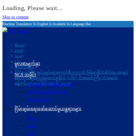
Loading, Please wait...
Skip to content
Machine Translation To English Is Available In Language Bar
Home
>
2024
>
June
>
12
>
မူလစာမျက်နှာ
သတင်းများ
>
နိုင်ငံတော်စီမံအုပ်ချုပ်ရေးကောင်စီဥက္ကဋ္ဌထံ မြန်မာနိုင်ငံဆိုင်ရာ အာရပ်
NCA သမိုင်း
စော်ဘွားများပြည်ထောင်စုနိုင်ငံ (UAE) သံအမတ်ကြီး သံအမတ်
ခန့်အပ်လွှာ ပေးအပ် (၁၁-၆-၂၀၂၄)
ဦးတည်ချက်နှင့်ရည်ရွယ်ချက်
အထိမ်းအမှတ်တံဆိပ်များ
ဆောင်ပုဒ်များ
ငြိမ်းချမ်းရေးဖော်‌ဆောင်မှုယန္တရားများ
UPCC
UPWC
MPC