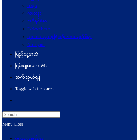
ကဗျာ
ကာတွန်း
အစီရင်ခံစာ
E-Newsletters
သုတေသနနှင့်ဖွံ့ဖြိုးတိုးတက်ရေးဆိုင်ရာ
Acronyms
ပြည်သူ့အသံ
ငြိမ်းချမ်းရေး Wiki
ဆက်သွယ်ရန်
Toggle website search
Menu
Close
မူလစာမျက်နှာ