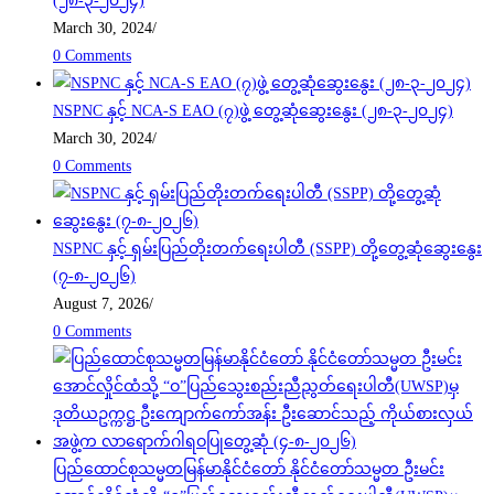
(၂၈-၃-၂၀၂၄)
March 30, 2024
/
0 Comments
NSPNC နှင့် NCA-S EAO (၇)ဖွဲ့ တွေ့ဆုံဆွေးနွေး (၂၈-၃-၂၀၂၄)
March 30, 2024
/
0 Comments
NSPNC နှင့် ရှမ်းပြည်တိုးတက်ရေးပါတီ (SSPP) တို့တွေ့ဆုံဆွေးနွေး
(၇-၈-၂၀၂၆)
August 7, 2026
/
0 Comments
ပြည်ထောင်စုသမ္မတမြန်မာနိုင်ငံတော် နိုင်ငံတော်သမ္မတ ဦးမင်း