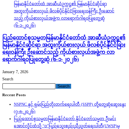
ပြည်ထောင်စုသမ္မတမြန်မာနိုင်ငံတော်ထံ အာဆီယံဥက္ကဋ္ဌ၏
မြန်မာနိုင်ငံဆိုင်ရာ အထူးကိုယ်စားလှယ် ဖိလစ်ပိုင်နိုင်ငံခြား
ရေးဝန်ကြီး ဦးဆောင်သည့် ကိုယ်စားလှယ်အဖွဲ့က လာ
ရောက်ဂါရဝပြုတွေ့ဆုံ (၆-၁-၂၀၂၆)
January 7, 2026
Search
Search
Recent Posts
NSPNC နှင့် ရှမ်းပြည်တိုးတက်ရေးပါတီ (SSPP) တို့တွေ့ဆုံဆွေးနွေး
(၇-၈-၂၀၂၆)
ပြည်ထောင်စုသမ္မတမြန်မာနိုင်ငံတော် နိုင်ငံတော်သမ္မတ ဦးမင်း
အောင်လှိုင်ထံသို့ “ဝ”ပြည်သွေးစည်းညီညွတ်ရေးပါတီ(UWSP)မှ