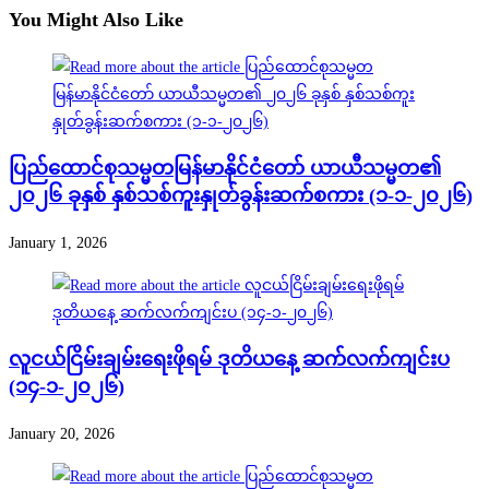
You Might Also Like
ပြည်ထောင်စုသမ္မတမြန်မာနိုင်ငံတော် ယာယီသမ္မတ၏
၂၀၂၆ ခုနှစ် နှစ်သစ်ကူးနှုတ်ခွန်းဆက်စကား (၁-၁-၂၀၂၆)
January 1, 2026
လူငယ်ငြိမ်းချမ်းရေးဖိုရမ် ဒုတိယနေ့ ဆက်လက်ကျင်းပ
(၁၄-၁-၂၀၂၆)
January 20, 2026