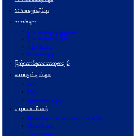
NCA စာချုပ်ဆိုင်ရာ
သတင်းများ
ငြိမ်းချမ်းရေးဆိုင်ရာ(ပြည်တွင်း)
ငြိမ်းချမ်းရေးဆိုင်ရာ(ပြည်ပ)
ပြည်တွင်းရေးရာ
နိုင်ငံတကာရေးရာ
ပြည်ထောင်စုသဘောတူစာချုပ်
ဆောင်ရွက်ချက်များ
ဓာတ်ပုံ
ဗွီဒီယို
ပညာပေးဆွေးနွေးမှုများ
ပညာပေးအစီအစဉ်
ဒီမိုကရေစီနှင့်ဖက်ဒရယ်တည်ဆောက်ရေးဆိုင်ရာ
ဒီမိုကရေစီရေးရာ
ဖက်ဒရယ်ရေးရာ