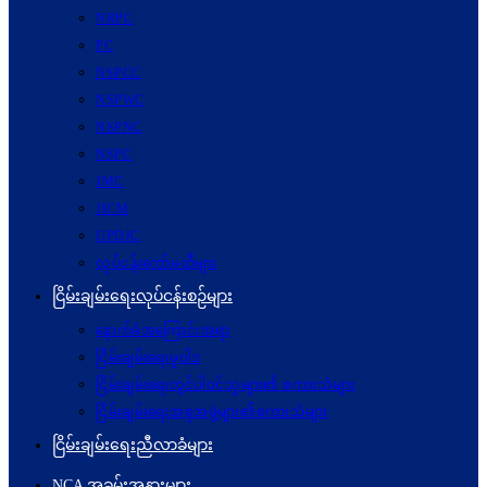
NRPC
PC
NSPCC
NSPWC
NSPNC
NSPC
JMC
JICM
UPDJC
လုပ်ငန်းကော်မတီများ
ငြိမ်းချမ်းရေးလုပ်ငန်းစဉ်များ
နောက်ခံအကြောင်းအရာ
ငြိမ်းချမ်းရေးမူဝါဒ
ငြိမ်းချမ်းရေးတွင်ပါဝင်သူများ၏ စကားသံများ
ငြိမ်းချမ်းရေးအစုအဖွဲ့များ၏စကားသံများ
ငြိမ်းချမ်းရေးညီလာခံများ
NCA အခမ်းအနားများ