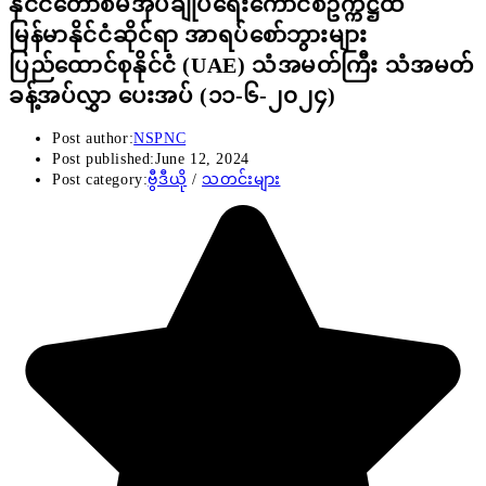
နိုင်ငံတော်စီမံအုပ်ချုပ်ရေးကောင်စီဥက္ကဋ္ဌထံ
မြန်မာနိုင်ငံဆိုင်ရာ အာရပ်စော်ဘွားများ
ပြည်ထောင်စုနိုင်ငံ (UAE) သံအမတ်ကြီး သံအမတ်
ခန့်အပ်လွှာ ပေးအပ် (၁၁-၆-၂၀၂၄)
Post author:
NSPNC
Post published:
June 12, 2024
Post category:
ဗွီဒီယို
/
သတင်းများ