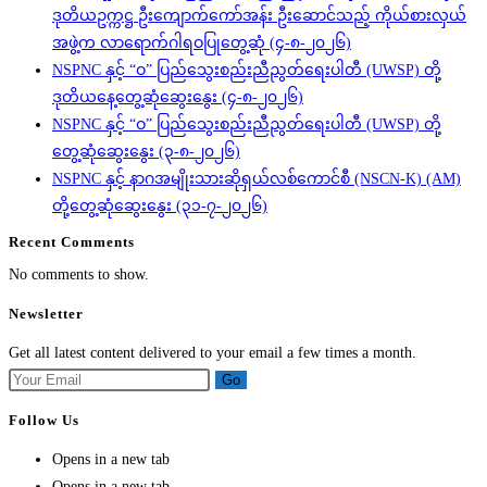
ဒုတိယဥက္ကဋ္ဌ ဦးကျောက်ကော်အန်း ဦးဆောင်သည့် ကိုယ်စားလှယ်
အဖွဲ့က လာရောက်ဂါရဝပြုတွေ့ဆုံ (၄-၈-၂၀၂၆)
NSPNC နှင့် “ဝ” ပြည်သွေးစည်းညီညွတ်ရေးပါတီ (UWSP) တို့
ဒုတိယနေ့တွေ့ဆုံဆွေးနွေး (၄-၈-၂၀၂၆)
NSPNC နှင့် “ဝ” ပြည်သွေးစည်းညီညွတ်ရေးပါတီ (UWSP) တို့
တွေ့ဆုံဆွေးနွေး (၃-၈-၂၀၂၆)
NSPNC နှင့် နာဂအမျိုးသားဆိုရှယ်လစ်ကောင်စီ (NSCN-K) (AM)
တို့တွေ့ဆုံဆွေးနွေး (၃၁-၇-၂၀၂၆)
Recent Comments
No comments to show.
Newsletter
Get all latest content delivered to your email a few times a month.
Go
Follow Us
Opens in a new tab
Opens in a new tab