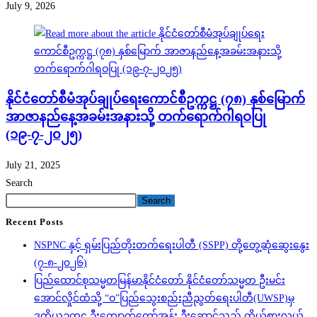
July 9, 2026
နိုင်ငံတော်စီမံအုပ်ချုပ်ရေးကောင်စီဥက္ကဋ္ဌ (၇၈) နှစ်မြောက်
အာဇာနည်နေ့အခမ်းအနားသို့ တက်ရောက်ဂါရဝပြု
(၁၉-၇-၂၀၂၅)
July 21, 2025
Search
Search
Recent Posts
NSPNC နှင့် ရှမ်းပြည်တိုးတက်ရေးပါတီ (SSPP) တို့တွေ့ဆုံဆွေးနွေး
(၇-၈-၂၀၂၆)
ပြည်ထောင်စုသမ္မတမြန်မာနိုင်ငံတော် နိုင်ငံတော်သမ္မတ ဦးမင်း
အောင်လှိုင်ထံသို့ “ဝ”ပြည်သွေးစည်းညီညွတ်ရေးပါတီ(UWSP)မှ
ဒုတိယဥက္ကဋ္ဌ ဦးကျောက်ကော်အန်း ဦးဆောင်သည့် ကိုယ်စားလှယ်