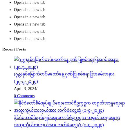
Opens in a new tab
Opens in a new tab
Opens in a new tab
Opens in a new tab
Opens in a new tab
Opens in a new tab
Recent Posts
(၇၉)နှစ်မြောက်တပ်မတော်နေ့ ဂုဏ်ပြုစစ်ရေးပြအခမ်းအနား
(၂၇-၃-၂၀၂၄)
April 3, 2024
/
0 Comments
နိုင်ငံတော်စီမံအုပ်ချုပ်ရေးကောင်စီဥက္ကဋ္ဌက တရုတ်အာရှရေးရာ
အထူးကိုယ်စားလှယ်အား လက်ခံတွေ့ဆုံ (၁-၄-၂၀၂၄)