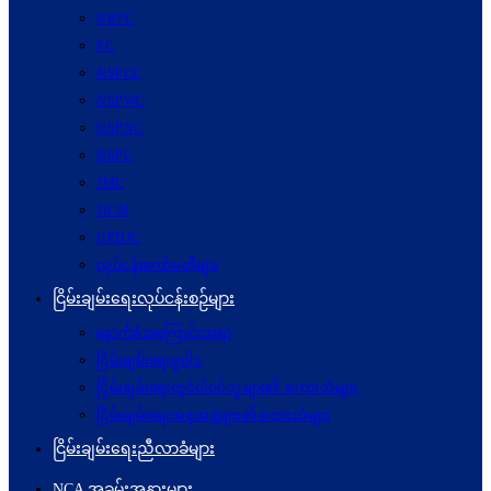
NRPC
PC
NSPCC
NSPWC
NSPNC
NSPC
JMC
JICM
UPDJC
လုပ်ငန်းကော်မတီများ
ငြိမ်းချမ်းရေးလုပ်ငန်းစဉ်များ
နောက်ခံအကြောင်းအရာ
ငြိမ်းချမ်းရေးမူဝါဒ
ငြိမ်းချမ်းရေးတွင်ပါဝင်သူများ၏ စကားသံများ
ငြိမ်းချမ်းရေးအစုအဖွဲ့များ၏စကားသံများ
ငြိမ်းချမ်းရေးညီလာခံများ
NCA အခမ်းအနားများ