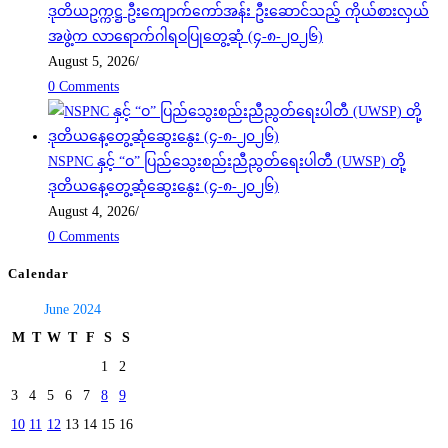
ဒုတိယဥက္ကဋ္ဌ ဦးကျောက်ကော်အန်း ဦးဆောင်သည့် ကိုယ်စားလှယ်
အဖွဲ့က လာရောက်ဂါရဝပြုတွေ့ဆုံ (၄-၈-၂၀၂၆)
August 5, 2026
/
0 Comments
NSPNC နှင့် “ဝ” ပြည်သွေးစည်းညီညွတ်ရေးပါတီ (UWSP) တို့
ဒုတိယနေ့တွေ့ဆုံဆွေးနွေး (၄-၈-၂၀၂၆)
August 4, 2026
/
0 Comments
Calendar
June 2024
M
T
W
T
F
S
S
1
2
3
4
5
6
7
8
9
10
11
12
13
14
15
16