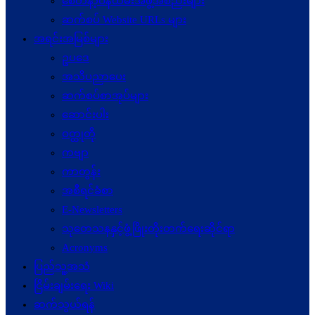
စေတနာ့ဝန်ထမ်းအဖွဲ့အစည်းများ
ဆက်စပ် Website URLs များ
အရင်းအမြစ်များ
ဥပဒေ
အသိပညာပေး
ဆက်စပ်စာအုပ်များ
ဆောင်းပါး
ဝတ္ထုတို
ကဗျာ
ကာတွန်း
အစီရင်ခံစာ
E-Newsletters
သုတေသနနှင့်ဖွံ့ဖြိုးတိုးတက်ရေးဆိုင်ရာ
Acronyms
ပြည်သူ့အသံ
ငြိမ်းချမ်းရေး Wiki
ဆက်သွယ်ရန်