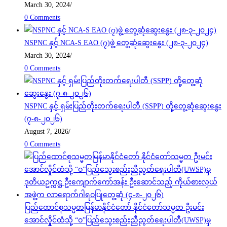
March 30, 2024
/
0 Comments
NSPNC နှင့် NCA-S EAO (၇)ဖွဲ့ တွေ့ဆုံဆွေးနွေး (၂၈-၃-၂၀၂၄)
March 30, 2024
/
0 Comments
NSPNC နှင့် ရှမ်းပြည်တိုးတက်ရေးပါတီ (SSPP) တို့တွေ့ဆုံဆွေးနွေး
(၇-၈-၂၀၂၆)
August 7, 2026
/
0 Comments
ပြည်ထောင်စုသမ္မတမြန်မာနိုင်ငံတော် နိုင်ငံတော်သမ္မတ ဦးမင်း
အောင်လှိုင်ထံသို့ “ဝ”ပြည်သွေးစည်းညီညွတ်ရေးပါတီ(UWSP)မှ