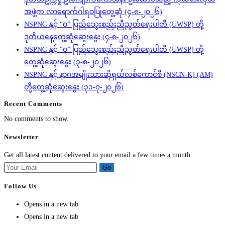
အဖွဲ့က လာရောက်ဂါရဝပြုတွေ့ဆုံ (၄-၈-၂၀၂၆)
NSPNC နှင့် “ဝ” ပြည်သွေးစည်းညီညွတ်ရေးပါတီ (UWSP) တို့
ဒုတိယနေ့တွေ့ဆုံဆွေးနွေး (၄-၈-၂၀၂၆)
NSPNC နှင့် “ဝ” ပြည်သွေးစည်းညီညွတ်ရေးပါတီ (UWSP) တို့
တွေ့ဆုံဆွေးနွေး (၃-၈-၂၀၂၆)
NSPNC နှင့် နာဂအမျိုးသားဆိုရှယ်လစ်ကောင်စီ (NSCN-K) (AM)
တို့တွေ့ဆုံဆွေးနွေး (၃၁-၇-၂၀၂၆)
Recent Comments
No comments to show.
Newsletter
Get all latest content delivered to your email a few times a month.
Go
Follow Us
Opens in a new tab
Opens in a new tab