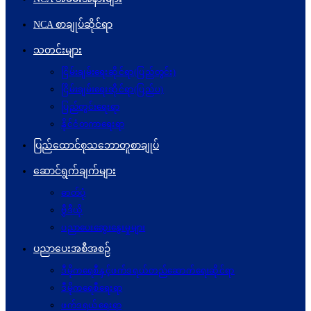
NCA စာချုပ်ဆိုင်ရာ
သတင်းများ
ငြိမ်းချမ်းရေးဆိုင်ရာ(ပြည်တွင်း)
ငြိမ်းချမ်းရေးဆိုင်ရာ(ပြည်ပ)
ပြည်တွင်းရေးရာ
နိုင်ငံတကာရေးရာ
ပြည်ထောင်စုသဘောတူစာချုပ်
ဆောင်ရွက်ချက်များ
ဓာတ်ပုံ
ဗွီဒီယို
ပညာပေးဆွေးနွေးမှုများ
ပညာပေးအစီအစဉ်
ဒီမိုကရေစီနှင့်ဖက်ဒရယ်တည်ဆောက်ရေးဆိုင်ရာ
ဒီမိုကရေစီရေးရာ
ဖက်ဒရယ်ရေးရာ