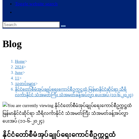
Toggle website search
Blog
Home
>
2024
>
June
>
11
>
သတင်းများ
>
နိုင်ငံတော်စီမံအုပ်ချုပ်ရေးကောင်စီဥက္ကဋ္ဌထံ မြန်မာနိုင်ငံဆိုင်ရာ သီရိ
လင်္ကာနိုင်ငံ သံအမတ်ကြီး သံအမတ်ခန့်အပ်လွှာ ပေးအပ် (၁၁-၆-၂၀၂၄)
နိုင်ငံတော်စီမံအုပ်ချုပ်ရေးကောင်စီဥက္ကဋ္ဌထံ