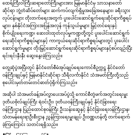
ထေရ်ကြီးဝါကြီးဆရာတော်ကြီးများအား မြန်မာနိုင်ငံမှ သာသနာတော်
ဆိုင်ရာ ဘွဲ့တံဆိပ်တော်များ ဆက်ကပ်လျက်ရှိမှုအခြေအနေများ၊ ခရီးသွား
လုပ်ငန်းများ တိုးတက်ရေးအတွက် ပူးပေါင်းဆောင်ရွက်ရေးဆိုင်ရာကိစ္စရပ်
များ၊ နှစ်နိုင်ငံအကြားအပြန်အလှန် ကုန်သွယ်မှုများ မြှင့်တင်ရေးနှင့်
စိုက်ပျိုးရေးကဏ္ဍ၊ ဆေးဝါးထုတ်လုပ်မှုကဏ္ဍတို့တွင် ပူးပေါင်းဆောင်ရွက်
ရေးဆိုင်ရာကိစ္စရပ်များနှင့် ကာကွယ်ရေးဆိုင်ရာကိစ္စရပ်များတွင် ပူးပေါင်း
ဆောင်ရွက်မှုများ တိုးမြှင့်ဆောင်ရွက်ရေးဆိုင်ရာကိစ္စရပ်များနှင့်စပ်လျဉ်းပြီး
ရင်းရင်းနှီးနှီး ဆွေးနွေးခဲ့ကြသည်။
တွေ့ဆုံပွဲအပြီးတွင် နိုင်ငံတော်စီမံအုပ်ချုပ်ရေးကောင်စီဥက္ကဋ္ဌ နိုင်ငံတော်
ဝန်ကြီးချုပ်နှင့် မြန်မာနိုင်ငံဆိုင်ရာ သီရိလင်္ကာနိုင်ငံ သံအမတ်ကြီးတို့သည်
စုပေါင်းမှတ်တမ်းတင်ဓာတ်ပုံရိုက်ကြသည်။
အဆိုပါ သံအမတ်ခန့်အပ်လွှာပေးအပ်ပွဲသို့ ကောင်စီတွဲဖက်အတွင်းရေးမှူး
ဒုတိယဗိုလ်ချုပ်ကြီး ရဲဝင်းဦး၊ ဒုတိယဝန်ကြီးချုပ်နှင့် နိုင်ငံခြားရေး
ဝန်ကြီးဌာန ပြည်ထောင်စုဝန်ကြီး ဦးသန်းဆွေနှင့် နိုင်ငံခြားရေးဝန်ကြီးဌာန၊
သံတမန်ရေးရာဦးစီးဌာန ညွှန်ကြားရေးမှူးချုပ် ဦးဝဏ္ဏဟန်တို့ တက်ရောက်
ခဲ့ကြကြောင်း သတင်းရရှိသည်။