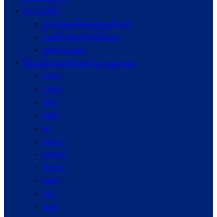
NCA သမိုင်း
ဦးတည်ချက်နှင့်ရည်ရွယ်ချက်
အထိမ်းအမှတ်တံဆိပ်များ
ဆောင်ပုဒ်များ
ငြိမ်းချမ်းရေးဖော်‌ဆောင်မှုယန္တရားများ
UPCC
UPWC
MPC
NRPC
PC
NSPCC
NSPWC
NSPNC
NSPC
JMC
JICM