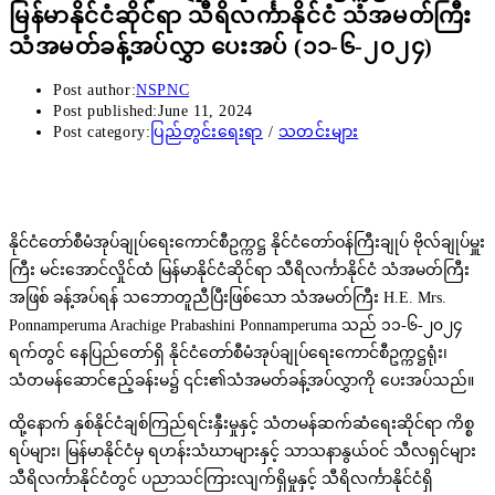
မြန်မာနိုင်ငံဆိုင်ရာ သီရိလင်္ကာနိုင်ငံ သံအမတ်ကြီး
သံအမတ်ခန့်အပ်လွှာ ပေးအပ် (၁၁-၆-၂၀၂၄)
Post author:
NSPNC
Post published:
June 11, 2024
Post category:
ပြည်တွင်းရေးရာ
/
သတင်းများ
နိုင်ငံတော်စီမံအုပ်ချုပ်ရေးကောင်စီဥက္ကဋ္ဌ နိုင်ငံတော်ဝန်ကြီးချုပ် ဗိုလ်ချုပ်မှူး
ကြီး မင်းအောင်လှိုင်ထံ မြန်မာနိုင်ငံဆိုင်ရာ သီရိလင်္ကာနိုင်ငံ သံအမတ်ကြီး
အဖြစ် ခန့်အပ်ရန် သဘောတူညီပြီးဖြစ်သော သံအမတ်ကြီး H.E. Mrs.
Ponnamperuma Arachige Prabashini Ponnamperuma သည် ၁၁-၆-၂၀၂၄
ရက်တွင် နေပြည်တော်ရှိ နိုင်ငံတော်စီမံအုပ်ချုပ်ရေးကောင်စီဥက္ကဋ္ဌရုံး၊
သံတမန်ဆောင်ဧည့်ခန်းမ၌ ၎င်း၏သံအမတ်ခန့်အပ်လွှာကို ပေးအပ်သည်။
ထို့နောက် နှစ်နိုင်ငံချစ်ကြည်ရင်းနှီးမှုနှင့် သံတမန်ဆက်ဆံရေးဆိုင်ရာ ကိစ္စ
ရပ်များ၊ မြန်မာနိုင်ငံမှ ရဟန်းသံဃာများနှင့် သာသနာနွယ်ဝင် သီလရှင်များ
သီရိလင်္ကာနိုင်ငံတွင် ပညာသင်ကြားလျက်ရှိမှုနှင့် သီရိလင်္ကာနိုင်ငံရှိ