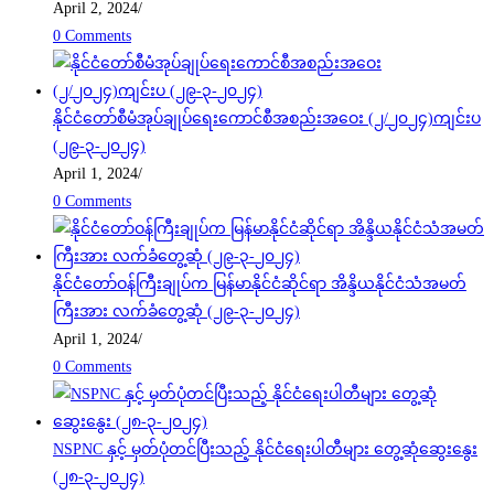
April 2, 2024
/
0 Comments
နိုင်ငံတော်စီမံအုပ်ချုပ်ရေးကောင်စီအစည်းအဝေး (၂/၂၀၂၄)ကျင်းပ
(၂၉-၃-၂၀၂၄)
April 1, 2024
/
0 Comments
နိုင်ငံတော်ဝန်ကြီးချုပ်က မြန်မာနိုင်ငံဆိုင်ရာ အိန္ဒိယနိုင်ငံသံအမတ်
ကြီးအား လက်ခံတွေ့ဆုံ (၂၉-၃-၂၀၂၄)
April 1, 2024
/
0 Comments
NSPNC နှင့် မှတ်ပုံတင်ပြီးသည့် နိုင်ငံရေးပါတီများ တွေ့ဆုံဆွေးနွေး
(၂၈-၃-၂၀၂၄)