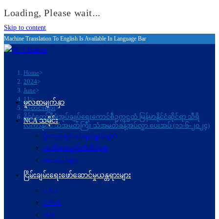
Loading, Please wait...
Skip to content
Machine Translation To English Is Available In Language Bar
Home
>
2024
>
June
>
11
>
မူလစာမျက်နှာ
သတင်းများ
>
နိုင်ငံတော်စီမံအုပ်ချုပ်ရေးကောင်စီဥက္ကဋ္ဌထံ မြန်မာနိုင်ငံဆိုင်ရာ သီရိ
NCA သမိုင်း
လင်္ကာနိုင်ငံ သံအမတ်ကြီး သံအမတ်ခန့်အပ်လွှာ ပေးအပ် (၁၁-၆-၂၀၂၄)
ဦးတည်ချက်နှင့်ရည်ရွယ်ချက်
အထိမ်းအမှတ်တံဆိပ်များ
ဆောင်ပုဒ်များ
ငြိမ်းချမ်းရေးဖော်‌ဆောင်မှုယန္တရားများ
UPCC
UPWC
MPC