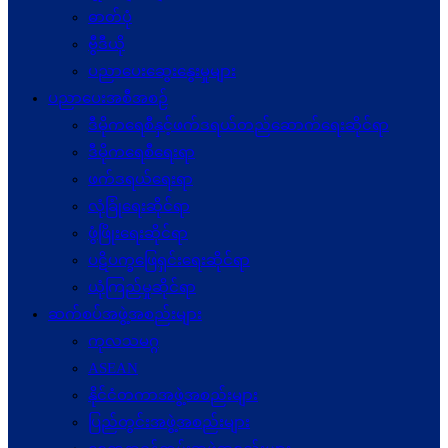
ဓာတ်ပုံ
ဗွီဒီယို
ပညာပေးဆွေးနွေးမှုများ
ပညာပေးအစီအစဉ်
ဒီမိုကရေစီနှင့်ဖက်ဒရယ်တည်ဆောက်ရေးဆိုင်ရာ
ဒီမိုကရေစီရေးရာ
ဖက်ဒရယ်ရေးရာ
လုံခြုံရေးဆိုင်ရာ
ဖွံဖြိုးရေးဆိုင်ရာ
ပဋိပက္ခ‌ဖြေရှင်းရေးဆိုင်ရာ
ယုံကြည်မှုဆိုင်ရာ
ဆက်စပ်အဖွဲ့အစည်းများ
ကုလသမဂ္ဂ
ASEAN
နိုင်ငံတကာအဖွဲ့အစည်းများ
ပြည်တွင်းအဖွဲ့အစည်းများ