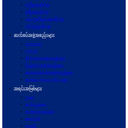
လုံခြုံရေးဆိုင်ရာ
ဖွံဖြိုးရေးဆိုင်ရာ
ပဋိပက္ခ‌ဖြေရှင်းရေးဆိုင်ရာ
ယုံကြည်မှုဆိုင်ရာ
ဆက်စပ်အဖွဲ့အစည်းများ
ကုလသမဂ္ဂ
ASEAN
နိုင်ငံတကာအဖွဲ့အစည်းများ
ပြည်တွင်းအဖွဲ့အစည်းများ
စေတနာ့ဝန်ထမ်းအဖွဲ့အစည်းများ
ဆက်စပ် Website URLs များ
အရင်းအမြစ်များ
ဥပဒေ
အသိပညာပေး
ဆက်စပ်စာအုပ်များ
ဆောင်းပါး
ဝတ္ထုတို