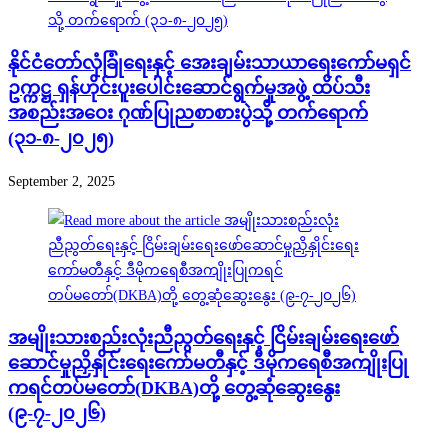
နိုင်ငံတော်လုံခြုံရေးနှင့် အေးချမ်းသာယာရေးကော်မရှင်
ဥက္ကဋ္ဌ ရှန်ဟိုင်းပူးပေါင်းဆောင်ရွက်မှုအဖွဲ့ ထိပ်သီး
အစည်းအဝေး ဂုဏ်ပြုညစာစားပွဲသို့ တက်ရောက်
(၃၁-၈-၂၀၂၅)
September 2, 2025
အမျိုးသားစည်းလုံးညီညွတ်ရေးနှင့် ငြိမ်းချမ်းရေးဖော်
ဆောင်မှုညှိနှိုင်းရေးကော်မတီနှင့် ဒီမိုကရေစီအကျိုးပြု
ကရင်တပ်မတော်(DKBA)တို့ တွေ့ဆုံဆွေးနွေး
(၉-၇-၂၀၂၆)