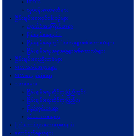
UPDJC
လုပ်ငန်းကော်မတီများ
ငြိမ်းချမ်းရေးလုပ်ငန်းစဉ်များ
နောက်ခံအကြောင်းအရာ
ငြိမ်းချမ်းရေးမူဝါဒ
ငြိမ်းချမ်းရေးတွင်ပါဝင်သူများ၏ စကားသံများ
ငြိမ်းချမ်းရေးအစုအဖွဲ့များ၏စကားသံများ
ငြိမ်းချမ်းရေးညီလာခံများ
NCA အခမ်းအနားများ
NCA စာချုပ်ဆိုင်ရာ
သတင်းများ
ငြိမ်းချမ်းရေးဆိုင်ရာ(ပြည်တွင်း)
ငြိမ်းချမ်းရေးဆိုင်ရာ(ပြည်ပ)
ပြည်တွင်းရေးရာ
နိုင်ငံတကာရေးရာ
ပြည်ထောင်စုသဘောတူစာချုပ်
ဆောင်ရွက်ချက်များ